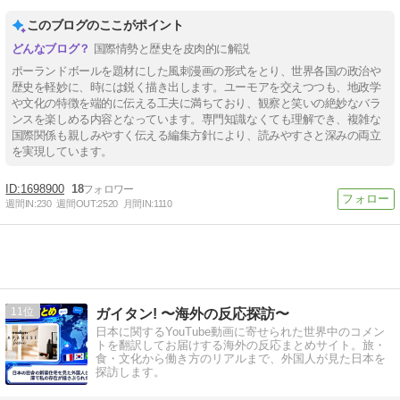
このブログのここがポイント
国際情勢と歴史を皮肉的に解説
ポーランドボールを題材にした風刺漫画の形式をとり、世界各国の政治や
歴史を軽妙に、時には鋭く描き出します。ユーモアを交えつつも、地政学
や文化の特徴を端的に伝える工夫に満ちており、観察と笑いの絶妙なバラ
ンスを楽しめる内容となっています。専門知識なくても理解でき、複雑な
国際関係も親しみやすく伝える編集方針により、読みやすさと深みの両立
を実現しています。
1698900
18
週間IN:
230
週間OUT:
2520
月間IN:
1110
11
ガイタン! 〜海外の反応探訪〜
日本に関するYouTube動画に寄せられた世界中のコメン
トを翻訳してお届けする海外の反応まとめサイト。旅・
食・文化から働き方のリアルまで、外国人が見た日本を
探訪します。