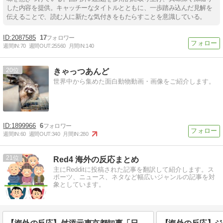
した内容を提供。キャッチーなタイトルとともに、一歩踏み込んだ見解を
伝えることで、読む人に新たな気付きをもたらすことを意識している。
2087585
17
週間IN:
70
週間OUT:
25560
月間IN:
140
20
きゃっつあんど
世界中から集めた面白動物動画・画像をご紹介します。
1899966
6
週間IN:
60
週間OUT:
340
月間IN:
280
21
Red4 海外の反応まとめ
主にRedditに投稿された記事を翻訳して紹介します。ス
ポーツ、ニュース、ネタなど幅広いジャンルの記事を対
象としています。