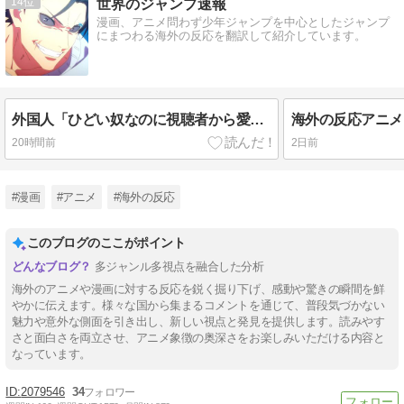
14
世界のジャンプ速報
漫画、アニメ問わず少年ジャンプを中心としたジャンプ
にまつわる海外の反応を翻訳して紹介しています。
外国人「ひどい奴なのに視聴者から愛される日本のアニメキャラがこちら」（海外の反応）
20時間前
2日前
#漫画
#アニメ
#海外の反応
このブログのここがポイント
多ジャンル多視点を融合した分析
海外のアニメや漫画に対する反応を鋭く掘り下げ、感動や驚きの瞬間を鮮
やかに伝えます。様々な国から集まるコメントを通じて、普段気づかない
魅力や意外な側面を引き出し、新しい視点と発見を提供します。読みやす
さと面白さを両立させ、アニメ象徴の奥深さをお楽しみいただける内容と
なっています。
2079546
34