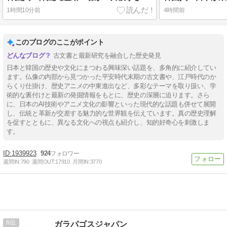
1時間10分前
4時間前
このブログのここがポイント
古文書と最新研究を融合した歴史発見
日本と韓国の歴史や文化にまつわる興味深い話題を、多角的に紹介してい
ます。仏像の内部から見つかった平安時代末期の古文書や、江戸時代のか
らくり仕掛け、歴史アニメの中東進出など、多彩なテーマを取り扱い、学
術的な裏付けと最新の発掘情報をもとに、歴史の深層に迫ります。さら
に、日本のAI技術やアニメ文化の影響といった現代的な話題も併せて展開
し、伝統と革新が交差する魅力的な世界観を伝えています。真の歴史理解
を促すとともに、異なる文化への視点も紹介し、知的好奇心を刺激しま
す。
1939923
924
週間IN:
790
週間OUT:
17910
月間IN:
3770
6
ガラパゴスジャパン