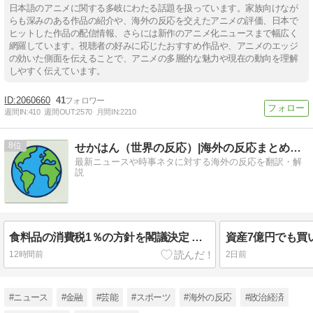
日本語のアニメに関する多岐にわたる話題を扱っています。家族向けなが
らも深みのある作品の紹介や、海外の反応を交えたアニメの評価、日本で
ヒットした作品の配信情報、さらには新作のアニメ化ニュースまで幅広く
網羅しています。視聴者の好みに応じたおすすめ作品や、アニメのエッジ
の効いた側面を伝えることで、アニメの多層的な魅力や現在の動向を理解
しやすく伝えています。
2060660
41
週間IN:
410
週間OUT:
2570
月間IN:
2210
8
せかはん（世界の反応）|海外の反応まとめブログ
最新ニュースや時事ネタに対する海外の反応を翻訳・解
説
食料品の消費税1％の方針を閣議決定 高市首相が自ら決めた初の消費税減税と5兆円の出口【海外の反応・解説】
12時間前
2日前
#ニュース
#金融
#芸能
#スポーツ
#海外の反応
#政治経済