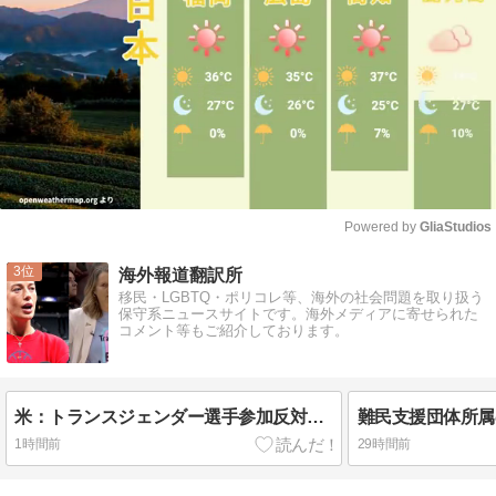
Powered by 
GliaStudios
Mute
3
海外報道翻訳所
移民・LGBTQ・ポリコレ等、海外の社会問題を取り扱う
保守系ニュースサイトです。海外メディアに寄せられた
コメント等もご紹介しております。
米：トランスジェンダー選手参加反対を表明した女子バスケ選手に嫌がらせ続出…試合中に意図的（？）肘鉄を顔面に食らう[海外の反応]
1時間前
29時間前