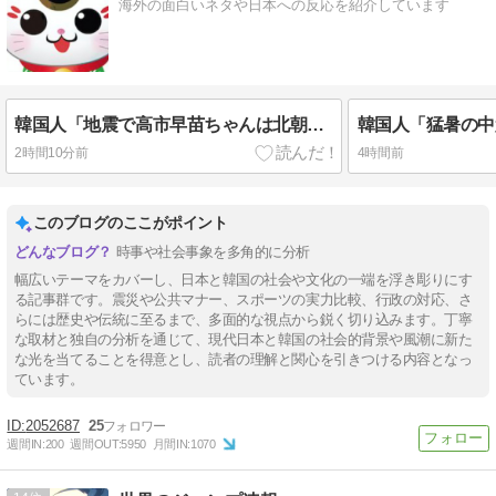
海外の面白いネタや日本への反応を紹介しています
韓国人「地震で高市早苗ちゃんは北朝鮮の金正恩と比較され完敗しました」
2時間10分前
4時間前
このブログのここがポイント
時事や社会事象を多角的に分析
幅広いテーマをカバーし、日本と韓国の社会や文化の一端を浮き彫りにす
る記事群です。震災や公共マナー、スポーツの実力比較、行政の対応、さ
らには歴史や伝統に至るまで、多面的な視点から鋭く切り込みます。丁寧
な取材と独自の分析を通じて、現代日本と韓国の社会的背景や風潮に新た
な光を当てることを得意とし、読者の理解と関心を引きつける内容となっ
ています。
2052687
25
週間IN:
200
週間OUT:
5950
月間IN:
1070