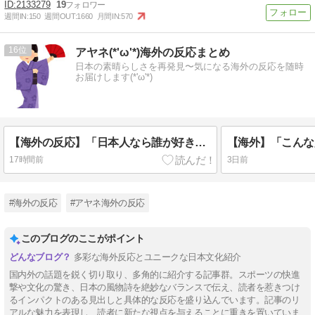
2133279
19
週間IN:
150
週間OUT:
1660
月間IN:
570
16
アヤネ(*'ω'*)海外の反応まとめ
日本の素晴らしさを再発見〜気になる海外の反応を随時
お届けします(*'ω'*)
【海外の反応】「日本人なら誰が好き？」外国人が選んだ人物が予想外すぎたｗ
17時間前
3日前
#海外の反応
#アヤネ海外の反応
このブログのここがポイント
多彩な海外反応とユニークな日本文化紹介
国内外の話題を鋭く切り取り、多角的に紹介する記事群。スポーツの快進
撃や文化の驚き、日本の風物詩を絶妙なバランスで伝え、読者を惹きつけ
るインパクトのある見出しと具体的な反応を盛り込んでいます。記事のリ
アルな魅力を表現し、読者に新たな視点を与えることに重きを置いていま