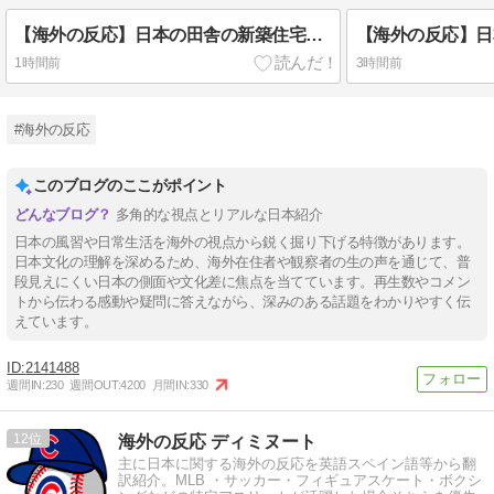
【海外の反応】日本の田舎の新築住宅を見た外国人が驚愕「冷蔵庫で私の存在が揺さぶられた」
1時間前
3時間前
#海外の反応
このブログのここがポイント
多角的な視点とリアルな日本紹介
日本の風習や日常生活を海外の視点から鋭く掘り下げる特徴があります。
日本文化の理解を深めるため、海外在住者や観察者の生の声を通じて、普
段見えにくい日本の側面や文化差に焦点を当てています。再生数やコメン
トから伝わる感動や疑問に答えながら、深みのある話題をわかりやすく伝
えています。
2141488
週間IN:
230
週間OUT:
4200
月間IN:
330
12
海外の反応 ディミヌート
主に日本に関する海外の反応を英語スペイン語等から翻
訳紹介。MLB ・サッカー・フィギュアスケート・ボクシ