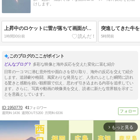
けします。
上昇中のロケットに雷が落ちて画面が真っ白に「ロケット、大丈夫なの……？」【海外の反応】
1時間30分前
5時間前
このブログのここがポイント
多彩な映像と海外反応を交えた変化に富む紹介
日常の一コマに潜む意外性や面白さを切り取り、海外の反応を交えて紹介
します。追跡劇や格闘、風変わりな発見など、人生のふとした瞬間に訪れ
る驚きと感動を鋭い観察眼で伝え、思わず引き込まれる内容を追求してい
ます。さらに、写真や動画の映像美を交え、読者に新たな世界観を示すこ
とを意義としています。
1950770
41
週間IN:
1436
週間OUT:
5200
月間IN:
6336
もっと見る
arrow_forward_ios