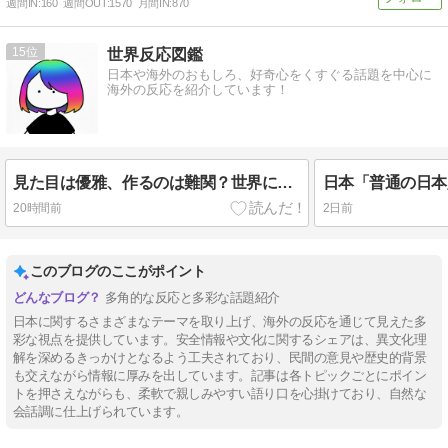
週間IN:
160
週間OUT:
1570
月間IN:
870
15
世界反応図鑑
日本や海外のおもしろ、好奇心をくすぐる話題を中心に
海外の反応を紹介しています！
見た目は優雅、作るのは難関？世界に110台しかない日本製エスカレーターがXで話題に（海外の反応）
20時間前
2日前
このブログのここがポイント
多角的な反応と多彩な話題紹介
日本に関するさまざまなテーマを取り上げ、海外の反応を通じて見えた多
彩な視点を提供しています。安全情報や文化に関するシェアは、異文化理
解を深めるきっかけとなるよう工夫されており、民間の意見や歴史的背景
も交えながら情報に厚みを出しています。記事は各トピックごとにポイン
トを押さえながらも、柔軟で親しみやすい語り口を心掛けており、自然な
会話調に仕上げられています。