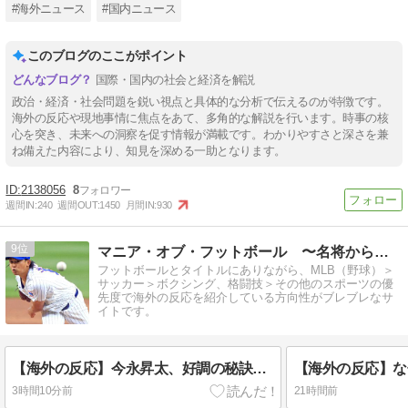
#海外ニュース
#国内ニュース
このブログのここがポイント
国際・国内の社会と経済を解説
政治・経済・社会問題を鋭い視点と具体的な分析で伝えるのが特徴です。
海外の反応や現地事情に焦点をあて、多角的な解説を行います。時事の核
心を突き、未来への洞察を促す情報が満載です。わかりやすさと深さを兼
ね備えた内容により、知見を深める一助となります。
2138056
8
週間IN:
240
週間OUT:
1450
月間IN:
930
9
マニア・オブ・フットボール 〜名将からの提言〜
フットボールとタイトルにありながら、MLB（野球）＞
サッカー＞ボクシング、格闘技＞その他のスポーツの優
先度で海外の反応を紹介している方向性がブレブレなサ
イトです。
【海外の反応】今永昇太、好調の秘訣はスマホ画面だとイマナガ節を炸裂「NPBでは面白さが必須条件なの？」
3時間10分前
21時間前