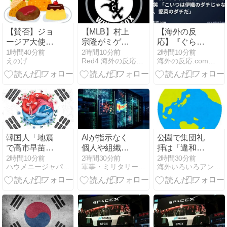
争を止めよ
う！」と絶叫
【賛否】ジョ
【MLB】村上
【海外の反
ージア大使
宗隆がミゲ
応】『ぐらん
「今日は一般
ル・バルガス
ぶる』3期5
1時間40分前
2時間10分前
2時間10分前
えのげ
Red4 海外の反応まとめ
海外の反応.com【外国人の反応まとめ】
の方とランチ
の髪の毛で遊
話、耕平が伊
しました」→
ぶｗｗｗｗ →
織を潰しにか
付き合う人を
「Wソックス
かり海外爆笑
選べと炎上🤔
の動画は依存
「こいつは伊
度が高いな」
織のダチじゃ
「たった一人
ない、愛菜の
でこんなにチ
ダチだ」
ームが変わる
韓国人「地震
AIが指示なく
公園で集団礼
んだからすご
で高市早苗ち
個人や組織に
拝は「違和
いわ」
ゃんは北朝鮮
対しサイバー
感」があるか
2時間10分前
2時間30分前
2時間30分前
ハウメニージャパン！
軍事・ミリタリー速報
海外いろいろアンテナ
の金正恩と比
攻撃…英政府
ら認めない？
較され完敗し
機関の性能評
３０年続くモ
ました」
価試験中！
スクの祭りに
異変 元参政党
の市議とムス
リムは口をそ