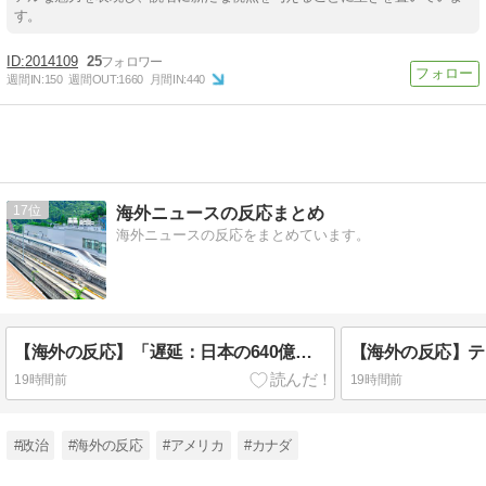
す。
2014109
25
週間IN:
150
週間OUT:
1660
月間IN:
440
17
海外ニュースの反応まとめ
海外ニュースの反応をまとめています。
【海外の反応】「遅延：日本の640億ドルの“浮上式”新幹線は、もはや軌道に乗っていない」
19時間前
19時間前
#政治
#海外の反応
#アメリカ
#カナダ