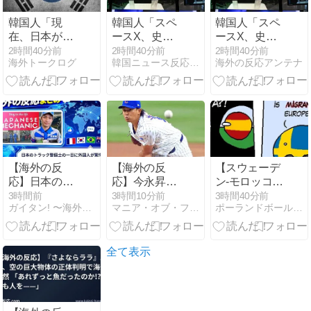
ろえた「直接
話そう」、Ｓ
韓国人「現
韓国人「スペ
韓国人「スペ
ＮＳと地元に
在、日本が密
ースX、史上
ースX、史上
温度差 [8/6]
かに韓国から
最も華やかな
最も華やかな
2時間40分前
2時間40分前
2時間40分前
海外トークログ
韓国ニュース反応まとめ
海外の反応アンテナ
パクっている
株式市場デビ
株式市場デビ
ものがこち
ュー！FOMO
ュー！FOMO
ら…」→「こ
と高評価の間
と高評価の間
れは言い訳で
で揺れる投資
で揺れる投資
きないｗｗ」
法」と話題に
法」と話題に
＝韓国の反応
【海外の反
【海外の反
【スウェーデ
応】日本のト
応】今永昇
ン-モロッコ】
ラック整備士
太、好調の秘
心配する理由
3時間前
3時間10分前
3時間40分前
ガイタン! 〜海外の反応探訪〜
マニア・オブ・フットボール 〜名将からの提言〜
ポーランドボール 翻訳
の一日に外国
訣はスマホ画
はこれだ
人が驚愕「ア
面だとイマナ
け…？【ポー
メリカとは別
ガ節を炸裂
ランドボー
次元」「世界
「NPBでは面
ル】
全て表示
中がこうな
白さが必須条
ら」
件なの？」