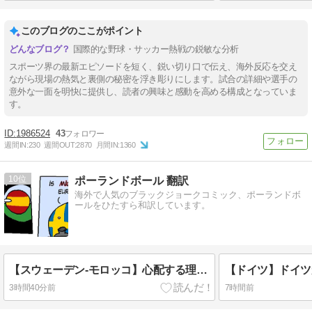
このブログのここがポイント
国際的な野球・サッカー熱戦の鋭敏な分析
スポーツ界の最新エピソードを短く、鋭い切り口で伝え、海外反応を交え
ながら現場の熱気と裏側の秘密を浮き彫りにします。試合の詳細や選手の
意外な一面を明快に提供し、読者の興味と感動を高める構成となっていま
す。
1986524
43
週間IN:
230
週間OUT:
2870
月間IN:
1360
10
ポーランドボール 翻訳
海外で人気のブラックジョークコミック、ポーランドボ
ールをひたすら和訳しています。
【スウェーデン-モロッコ】心配する理由はこれだけ…？【ポーランドボール】
3時間40分前
7時間前