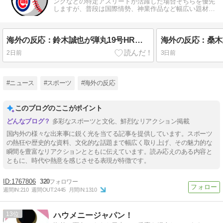
ングなどの特定アスリートが活躍した場合そちらを優先
しますが、普段は国際情勢、神業作品など幅広い題材を
扱います。
海外の反応：鈴木誠也が弾丸19号HRと好守備で大谷ドジャース撃破に貢献「トレードされなくて良かった」とカブスファン絶賛
2日前
3日前
#ニュース
#スポーツ
#海外の反応
このブログのここがポイント
多彩なスポーツと文化、鮮烈なリアクション掲載
国内外の様々な出来事に鋭く光を当てる記事を提供しています。スポーツ
の熱狂や歴史的な資料、文化的な話題まで幅広く取り上げ、その魅力的な
瞬間を豊富なリアクションとともに伝えています。読み応えのある内容と
ともに、時代や熱意を感じさせる表現が特徴です。
1767806
320
週間IN:
210
週間OUT:
2445
月間IN:
1310
13
ハウメニージャパン！