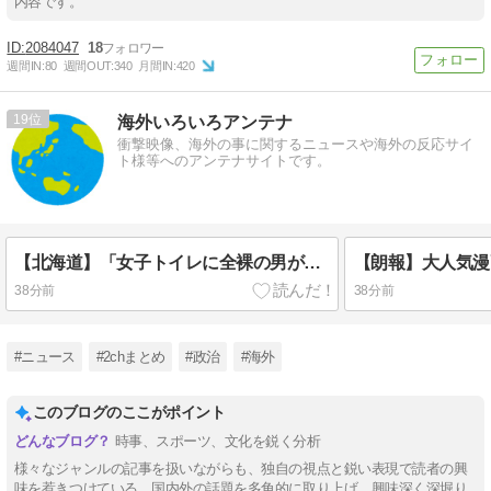
内容です。
2084047
18
週間IN:
80
週間OUT:
340
月間IN:
420
19
海外いろいろアンテナ
衝撃映像、海外の事に関するニュースや海外の反応サイ
ト様等へのアンテナサイトです。
【北海道】「女子トイレに全裸の男がいる」 観光センターのトイレに侵入した男（49）を逮捕
38分前
38分前
#ニュース
#2chまとめ
#政治
#海外
このブログのここがポイント
時事、スポーツ、文化を鋭く分析
様々なジャンルの記事を扱いながらも、独自の視点と鋭い表現で読者の興
味を惹きつけている。国内外の話題を多角的に取り上げ、興味深く深堀り