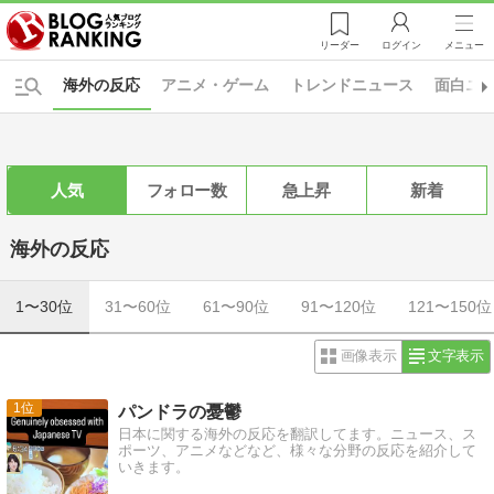
リーダー
ログイン
メニュー
海外の反応
アニメ・ゲーム
トレンドニュース
面白ニ
人気
フォロー数
急上昇
新着
海外の反応
1〜30位
31〜60位
61〜90位
91〜120位
121〜150位
画像表示
文字表示
1
パンドラの憂鬱
日本に関する海外の反応を翻訳してます。ニュース、ス
ポーツ、アニメなどなど、様々な分野の反応を紹介して
いきます。