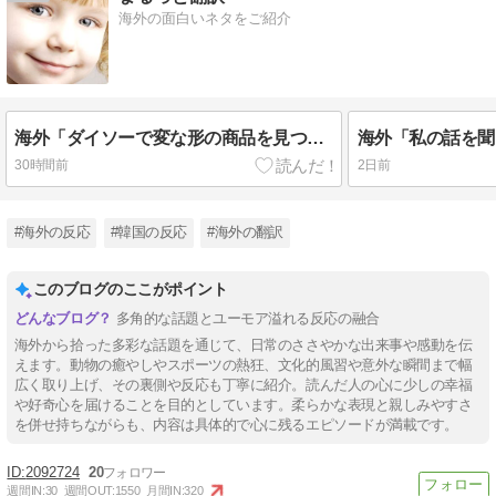
海外の面白いネタをご紹介
海外「ダイソーで変な形の商品を見つけたんだけど一体何なの？」
30時間前
2日前
#海外の反応
#韓国の反応
#海外の翻訳
このブログのここがポイント
多角的な話題とユーモア溢れる反応の融合
海外から拾った多彩な話題を通じて、日常のささやかな出来事や感動を伝
えます。動物の癒やしやスポーツの熱狂、文化的風習や意外な瞬間まで幅
広く取り上げ、その裏側や反応も丁寧に紹介。読んだ人の心に少しの幸福
や好奇心を届けることを目的としています。柔らかな表現と親しみやすさ
を併せ持ちながらも、内容は具体的で心に残るエピソードが満載です。
2092724
20
週間IN:
30
週間OUT:
1550
月間IN:
320