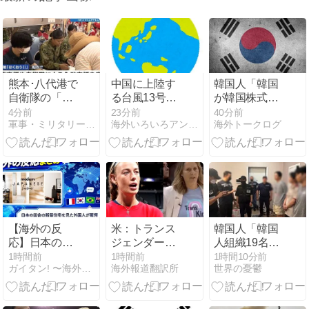
熊本･八代港で
中国に上陸す
韓国人「韓国
自衛隊の「病
る台風13号が
が韓国株式の
院船」が医療
絶妙なコース
暴落で失った
4分前
23分前
40分前
軍事・ミリタリー速報
海外いろいろアンテナ
海外トークログ
提供開始、診
を辿ってい
とんでもない
察と薬剤処
る！と話題
規模の国民年
方…被災者向
に、中国の重
金の金額がこ
け大浴場も！
要都市の上に
ちら…」
長々と居座り
→「韓国の未
続けるルート
来が…（ﾌﾞﾙﾌﾞ
で……
ﾙ」＝韓国の反
応
【海外の反
米：トランス
韓国人「韓国
応】日本の田
ジェンダー選
人組織19名が
舎の新築住宅
手参加反対を
一斉検挙され
1時間前
1時間前
1時間10分前
ガイタン! 〜海外の反応探訪〜
海外報道翻訳所
世界の憂鬱
を見た外国人
表明した女子
る！カンボジ
が驚愕「冷蔵
バスケ選手に
アからカザフ
庫で私の存在
嫌がらせ続
スタンへ拠点