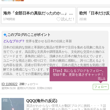
海外「全部日本の真似だったのか…」 日本の普通のテレビ番組が最新SNSの数十年先を行っていたと話題に
17時間前
2日前
このブログのここがポイント
世界を驚かせる日本の伝統と革新
日本の伝統的な技術と革新的な製品が世界中で注目を集める現象に焦点を
当てています。高品質な文房具や調理器具から、文化的な交流や人物のエ
ピソードまで、多角的に紹介し、洗練された日本の魅力を伝えています。
ユニークな視点と鋭い切り口で、日本の腕前に感動し、誇りに思えるよう
な内容を提供。読者が日常の中で気付く、日本の底力と先進性を気軽に理
解できる構成になっています。すべてに共通するのは、日本の技術と文化
【Tips】気になるブログをフォロー。

の深み、そしてその普遍的な価値を伝える情熱です。
登録不要。更新を逃さずキャッチ！
閉じる
1186922
288
週間IN:
5130
週間OUT:
25150
月間IN:
22820
2
QQQ(海外の反応)
英語がわからない管理人が翻訳ブログに挑戦・・・？誤
訳・超訳・痛訳で様々な面白ニュース・海外反応をお届