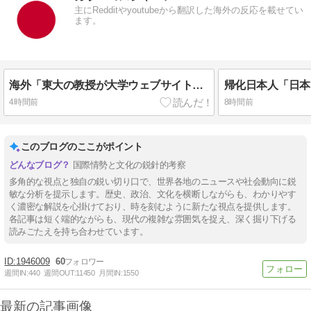
主にRedditやyoutubeから翻訳した海外の反応を載せてい
ます。
海外「東大の教授が大学ウェブサイトのコードに『六四天安門』を埋め込んで懲戒処分www」
4時間前
8時間前
このブログのここがポイント
国際情勢と文化の鋭針的考察
多角的な視点と独自の鋭い切り口で、世界各地のニュースや社会動向に鋭
敏な分析を提示します。歴史、政治、文化を横断しながらも、わかりやす
く濃密な解説を心掛けており、時を刻むように新たな視点を提供します。
各記事は短く端的ながらも、現代の複雑な雰囲気を捉え、深く掘り下げる
読みごたえを持ち合わせています。
1946009
60
週間IN:
440
週間OUT:
11450
月間IN:
1550
最新の記事画像