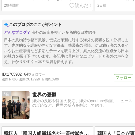
20時間前
2日前
このブログのここがポイント
海外の反応を交えた多角的な日本紹介
日本の風物詩や都市風景、伝統と革新に対する海外の反響を鋭く分析しま
す。先進的な空調服や静かな大都市、熱帯夜の習慣、訪日旅行者のスタイ
ルやお土産事情など多彩なテーマを取り上げ、異文化交流の視点から日本
の魅力を掘り下げています。各記事は具体的なエピソードと海外の声を交
え、わかりやすく日本の深層を伝えます。
1765902
64
週間IN:
800
週間OUT:
7920
月間IN:
3700
5
世界の憂鬱
海外の反応や韓国の反応、海外のyoutube動画、ニュース
の反応など、世界の反応を翻訳して紹介。
韓国人「韓国人組織19名が一斉検挙される！カンボジアからカザフスタンへ拠点を移して詐欺活動を続けたされた犯罪グループの末路がこちらです」