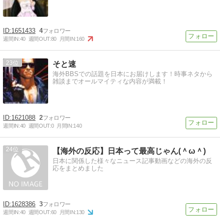
1651433
4
週間IN:
40
週間OUT:
80
月間IN:
160
23
そと速
海外BBSでの話題を日本にお届けします！時事ネタから
雑談までオールマイティな内容が満載！
1621088
2
週間IN:
40
週間OUT:
0
月間IN:
140
24
【海外の反応】日本って最高じゃん(＾ω＾)
日本に関係した様々なニュース記事動画などの海外の反
応をまとめました
1628386
3
週間IN:
40
週間OUT:
60
月間IN:
130