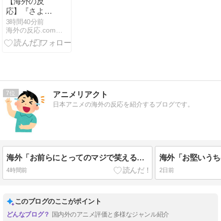
【海外の反
応】『さよな
らララ』5
3時間40分前
海外の反応.com【外国人の反応まとめ】
話、空の巨大
物体の正体判
明で海外騒然
「あれずっと
魚だったの
か!? しかも人
を——」
7
アニメリアクト
日本アニメの海外の反応を紹介するブログです。
海外「お前らにとってのマジで笑える日本アニメ教えて」
4時間前
2日前
このブログのここがポイント
国内外のアニメ評価と多様なジャンル紹介