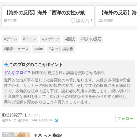
【海外の反応】海外「西洋の女性が嫉妬で発狂してるぞ！」日本の女の子たちの『女性らしさ』と西洋女性の男勝りな態度の圧倒的な差に外国人が大盛り上がり！
8時間前
21時間前
#ゲーム
#アニメ
#スポーツ
#翻訳
#海外の反応
#最新ニュース
#wbc
#ネット掲示板
このブログのここがポイント
国際的な視点と鋭い議論を交錯させる解説
世界的な出来事を通じて社会変化の本質に迫ります。人種的多様性や安全
性の評価、サッカーの熱戦や観光の変遷、そして文化の根底にある価値観
まで、多角的な視点で掘り下げ、読む者の思慮を刺激します。鋭い切り口
と具体的な事例を用いて、現代社会の複雑な側面を分かりやすく解説し、
興味と理解を深めさせることを目的としています。
2139277
1
週間IN:
32
週間OUT:
944
月間IN:
64
27
まるっと翻訳