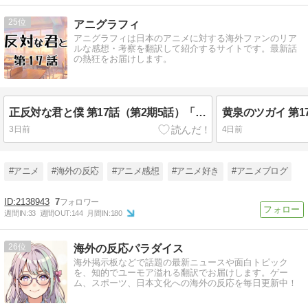
25
アニグラフィ
アニグラフィは日本のアニメに対する海外ファンのリア
ルな感想・考察を翻訳して紹介するサイトです。最新話
の熱狂をお届けします。
正反対な君と僕 第17話（第2期5話）「バレンタイン」海外の反応
3日前
4日前
#アニメ
#海外の反応
#アニメ感想
#アニメ好き
#アニメブログ
2138943
7
週間IN:
33
週間OUT:
144
月間IN:
180
26
海外の反応パラダイス
海外掲示板などで話題の最新ニュースや面白トピック
を、知的でユーモア溢れる翻訳でお届けします。ゲー
ム、スポーツ、日本文化への海外の反応を毎日更新中！