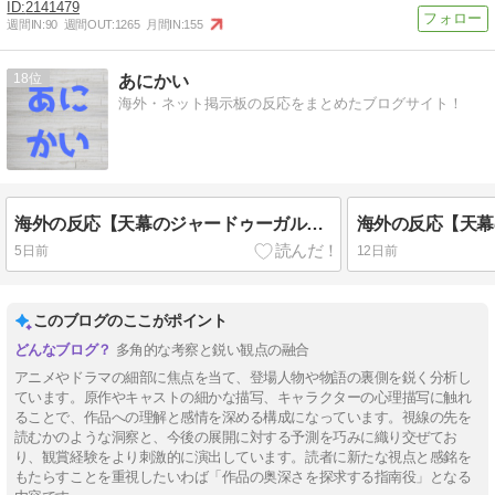
2141479
週間IN:
90
週間OUT:
1265
月間IN:
155
18
あにかい
海外・ネット掲示板の反応をまとめたブログサイト！
海外の反応【天幕のジャードゥーガル】6話 ドレゲネの過去回良すぎた…アニメ・オブ・ザ・イヤーだろこれ
5日前
12日前
このブログのここがポイント
多角的な考察と鋭い観点の融合
アニメやドラマの細部に焦点を当て、登場人物や物語の裏側を鋭く分析し
ています。原作やキャストの細かな描写、キャラクターの心理描写に触れ
ることで、作品への理解と感情を深める構成になっています。視線の先を
読むかのような洞察と、今後の展開に対する予測を巧みに織り交ぜてお
り、観賞経験をより刺激的に演出しています。読者に新たな視点と感銘を
もたらすことを重視したいわば「作品の奥深さを探求する指南役」となる