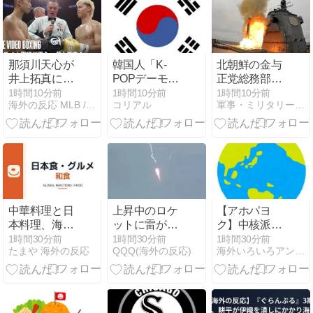
が揺さぶられ
出…試合中に
を移して詐欺
た」
意図的（？）
活動を続けた
肘鉄を顔面に
された犯罪グ
食らう[海外の
ループの末路
反応]
がこちらで
那須川天心が
韓国人「K-
北朝鮮の金与
す」
井上拓真に完
POPデーモン
正党総務部
敗、ファン
ハンターズで
長、日本のト
1時間10分前
1時間10分前
1時間10分前
海外の反応 MLB / ボクシング / MMA
コリアル
軍事・ミリタリー速報
「天心が上回
日本文化に追
マホーク発射
ってたのは解
いついたと思
試験を批判…
説の贔屓だ
ったのに、逆
「軍事的選択
け」
に突き放され
肢」警告！
てしまった模
様・・・」
中華料理と日
上昇中のロケ
【アホパヨ
本料理、海外
ットに雷が落
ク】中核派活
ユーザーは結
ちて画面が真
動家らが前夜
1時間30分前
1時間30分前
1時間30分前
たまや 海外の反応
QQQ(海外の反応)
海外いろいろアンテナ
局どちらを選
っ白に「ロケ
集会、広島平
ぶのか？
ット、大丈夫
和記念公園か
なの……？」
らデモ行進
【海外の反
「中国侵略戦
応】
争、世界核戦