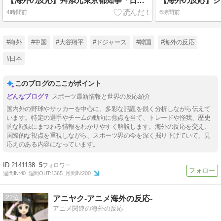
【海外の反応】舛添元東京都知事「日本は外国人労働者の受け入れ準備ができていない」 → 「変化を嫌い過ぎて準備なんて一生できないぞ」「少子化が問題として挙がったのは何年も前の話なのに」
4時間前
6時間前
#海外
#中国
#大谷翔平
#ドジャース
#韓国
#海外の反応
#日本
このブログのここがポイント
スポーツ最新情報と世界の反応紹介
国内外の野球やサッカーを中心に、多彩な話題を鋭く分析しながら伝えて
います。特定の選手やチームの動向に焦点を当て、トレードや怪我、歴史
的な記録にまつわる情報をわかりやすく解説します。海外の反応を交え、
国際的な視点を重視しながら、スポーツ界の今を深く掘り下げていて、見
応えのある内容になっています。
2141138
5
週間IN:
40
週間OUT:
1365
月間IN:
200
22
アニヤク-アニメ海外の反応-
アニメ関連の海外の反応