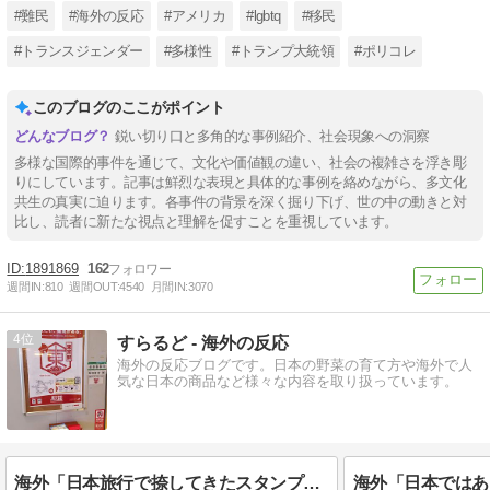
#難民
#海外の反応
#アメリカ
#lgbtq
#移民
#トランスジェンダー
#多様性
#トランプ大統領
#ポリコレ
このブログのここがポイント
鋭い切り口と多角的な事例紹介、社会現象への洞察
多様な国際的事件を通じて、文化や価値観の違い、社会の複雑さを浮き彫
りにしています。記事は鮮烈な表現と具体的な事例を絡めながら、多文化
共生の真実に迫ります。各事件の背景を深く掘り下げ、世の中の動きと対
比し、読者に新たな視点と理解を促すことを重視しています。
1891869
162
週間IN:
810
週間OUT:
4540
月間IN:
3070
4
すらるど - 海外の反応
海外の反応ブログです。日本の野菜の育て方や海外で人
気な日本の商品など様々な内容を取り扱っています。
海外「日本旅行で捺してきたスタンプをクッションカバーにしてみた！」一風変わった日本旅行の記念品のアイディアに対する海外の反応