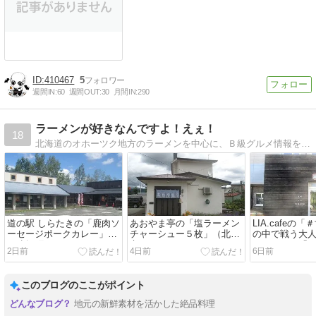
410467
5
週間IN:
60
週間OUT:
30
月間IN:
290
ラーメンが好きなんですよ！えぇ！
18
北海道のオホーツク地方のラーメンを中心に、Ｂ級グルメ情報をお届けします。たま〜に犬の写真もアップしていく、そんな気まぐれブログです。
道の駅 しらたきの「鹿肉ソ
あおやま亭の「塩ラーメン
LIA.cafeの
ーセージポークカレー」
チャーシュー５枚」（北見
の中で戦う大
（遠軽町）
市）
ジーを」と「
2日前
4日前
6日前
ー」（網走市
このブログのここがポイント
地元の新鮮素材を活かした絶品料理