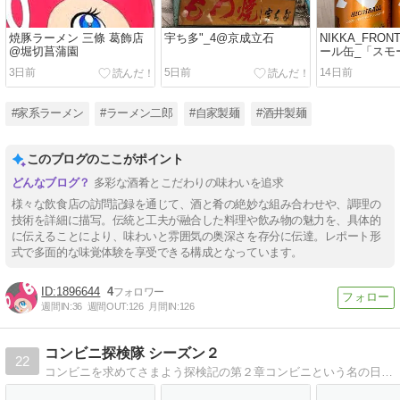
焼豚ラーメン 三條 葛飾店
宇ち多"_4@京成立石
NIKKA_FRON
@堀切菖蒲園
ール缶_「スモ
る、新境地」
3日前
5日前
14日前
#家系ラーメン
#ラーメン二郎
#自家製麺
#酒井製麺
このブログのここがポイント
多彩な酒肴とこだわりの味わいを追求
様々な飲食店の訪問記録を通じて、酒と肴の絶妙な組み合わせや、調理の
技術を詳細に描写。伝統と工夫が融合した料理や飲み物の魅力を、具体的
に伝えることにより、味わいと雰囲気の奥深さを存分に伝達。レポート形
式で多面的な味覚体験を享受できる構成となっています。
1896644
4
週間IN:
36
週間OUT:
126
月間IN:
126
コンビニ探検隊 シーズン２
22
コンビニを求めてさまよう探検記の第２章コンビニという名の日本最後の秘境を探検するコンビニグルメ日記