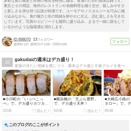
多彩な食の風景と街角の発見を軽快に綴る、食通のための散策記録です。
東京とその周辺、海外のレストランや名物料理を織り交ぜ、親しみやすさ
と新しさを併せ持つ記述が特徴です。ユーモアやノスタルジーを巧みに織
り込みながら、食の魅力と街の情緒を鮮やかに伝え、読む楽しさを引き出
しています。写真やエピソードも随所に盛り込み、まるで一緒に旅をして
いるかのような臨場感を演出します。
898070
13
週間IN:
220
週間OUT:
1580
月間IN:
840
gakudaiの週末はデカ盛り！
10
家族の冷たい視線を感じつつ、週末はデカ盛とＢ級グルメを食べ歩いています！
■小川町の「いっぺこっ
■横浜橋の「天ぷら豊野」
■大崎広小路の
ぺ」で、デカ盛りカツカレ
で、デカ盛り天丼！
タロー」で、
ー！
け麺！
2日前
5日前
9日前
このブログのここがポイント