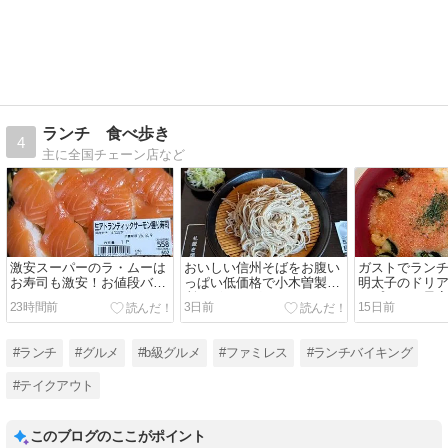
ランチ 食べ歩き
4
主に全国チェーン店など
激安スーパーのラ・ムーは
おいしい信州そばをお腹い
ガストでラン
お寿司も激安！お値段バグ
っぱい低価格で小木曽製粉
明太子のドリ
ってる！
所のざるそば！
ープバーも最
23時間前
3日前
15日前
#ランチ
#グルメ
#b級グルメ
#ファミレス
#ランチバイキング
#テイクアウト
このブログのここがポイント