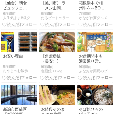
【仙台】朝食
【旭川市】 ラ
箱根湯本で相
ビュッフェが
ーメン山岡家
州牛を～BOX
神コストパフ
旭川神居店
BURGER 箱
6時間前
6時間前
7時間前
人生気ままB級グルメで〜アラフィフおっさんセミリタイア放浪記
たるビートのラーメンブログ from 旭川
かながわ夢グルメ！！
ォーマンス！
根湯本店
1500円以下で
最強と断言す
るホテル｜相
鉄フレッサイ
ン仙台 仙台駅
徒歩圏で8000
円以下激安ホ
お安い理由
【角煮堡飯
お盆期間中も
テル Sendai
（長安）】
通常通り営業
Hotel, Japan
してまーす！
8時間前
9時間前
9時間前
おやじのお散歩
色眼鏡's Blog
ふなおか薬局のブタ店長ブログ
【クロレラパ
ン薬局】
新潟市西蒲区
お値段そのま
そば処ひろの