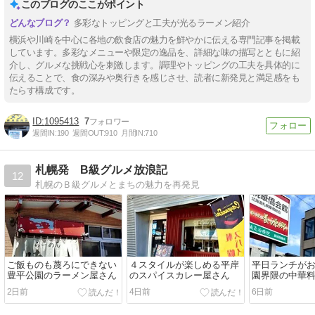
このブログのここがポイント
多彩なトッピングと工夫が光るラーメン紹介
横浜や川崎を中心に各地の飲食店の魅力を鮮やかに伝える専門記事を掲載
しています。多彩なメニューや限定の逸品を、詳細な味の描写とともに紹
介し、グルメな挑戦心を刺激します。調理やトッピングの工夫を具体的に
伝えることで、食の深みや奥行きを感じさせ、読者に新発見と満足感をも
たらす構成です。
1095413
7
週間IN:
190
週間OUT:
910
月間IN:
710
札幌発 B級グルメ放浪記
12
札幌のＢ級グルメとまちの魅力を再発見
ご飯ものも蔑ろにできない
４スタイルが楽しめる平岸
平日ランチが
豊平公園のラーメン屋さん
のスパイスカレー屋さん
園界隈の中華
2日前
4日前
6日前