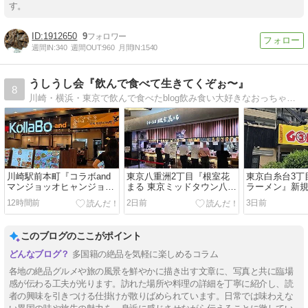
す。
1912650
9
週間IN:
340
週間OUT:
960
月間IN:
1540
うしうし会『飲んで食べて生きてくぞぉ〜』
8
川崎・横浜・東京で飲んで食べたblog飲み食い大好きなおっちゃん日記川崎・横浜・東京中心
川崎駅前本町『コラボand
東京八重洲2丁目『根室花
東京白糸台3丁
マンジョッオヒャンジョッ
まる 東京ミッドタウン八重
ラーメン』新
パル&ソベッチャカンジャ
洲店』北方四島産生うに
12時間前
2日前
3日前
ンケジャン 』新規
このブログのここがポイント
多国籍の絶品を気軽に楽しめるコラム
各地の絶品グルメや旅の風景を鮮やかに描き出す文章に、写真と共に臨場
感が伝わる工夫が光ります。訪れた場所や料理の詳細を丁寧に紹介し、読
者の興味を引きつける仕掛けが散りばめられています。日常では味わえな