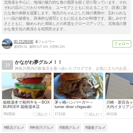
北海道を中心に、地域の魅力的な食の風景を鋭く切り取っています。それ
ぞれの店のこだわりや特色を、ユーモアとともに伝えることで、読者に新
たな食の体験を提案します。地元のちゃんとした味の裏側や、忘れられな
い一品の秘密を、具体的な描写とともに伝えるのが特徴です。親しみやす
さとともに、秘められた美味しさの本質をクローズアップし、北海道の豊
かな食文化の奥深さを垣間見せます。
2129100
6
週間IN:
51
週間OUT:
144
月間IN:
234
かながわ夢グルメ！！
19
神奈川県内の飲食店を食べ歩いたブログです。お気に入りのお店だけを紹介しています。神奈川方面へお出掛けの際に参考にしていただければ幸いです。
箱根湯本で相州牛を～BOX
茅ヶ崎ハンバーガー～
川崎・新百合
BURGER 箱根湯本店
turner diner chigasaki
大内イタリア
レスタ
7時間前
17日前
40日前
#横浜グルメ
#神奈川グルメ
#湘南グルメ
#鎌倉グルメ