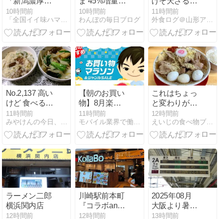
「新潟濃厚味
ま 45%増量作
げそ天ざるそ
噌ラーメン」
戦
ば（山形市）
10時間前
10時間前
11時間前
「全国イイ味ハマル味」
わんぽの毎日ブログ
外食ログ＠山形アーカイブズ
その2
No.2,137 高い
【朝のお買い
これはちょっ
けど 食べる価
物】8月楽天
と変わりがき
値ある 山かけ
お買い物マラ
かない食べ物
11時間前
11時間前
12時間前
みやけんの今日、こんなの作って食べたよ
モバイル業界で働く平社員のブログ
えいじの食べ物ブログ
は
ソン 最終日！
かもね 肉めん
絶対見逃せな
肉めし NO11
い！今回注目
の人気商品を
ご紹介！
ラーメン二郎
川崎駅前本町
2025年08月
横浜関内店
『コラボand
大阪より暑く
マンジョッオ
ない台湾
12時間前
12時間前
13時間前