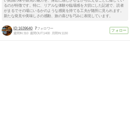
い異国の味や旅先の魅力を、身近に感じさせながら伝えることに徹してい
るのが特徴です。特に、リアルな体験や臨場感を大切にした記述で、読者
がまるでその場にいるかのような感覚を持てる工夫が随所に見られます。
新たな発見や美味しさの感動、旅の喜びを巧みに表現しています。
1639640
7
週間IN:
310
週間OUT:
1400
月間IN:
1130