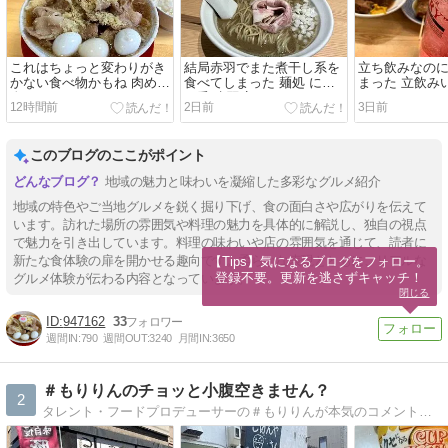
これはちょっと変わりがき
結局赤羽でまた煮干し系を
立ち飲みなの
かない食べ物かもね 肉めん
食べてしまった 麺処 にぼ
まった 立飲み
肉めし NO11
し香 赤羽店
12時間前
2日前
3日前
このブログのここがポイント
地域の魅力と味わいを凝縮した多彩なグルメ紹介
地域の特色やご当地グルメを鋭く掘り下げ、食の面白さや広がりを伝えて
います。訪れた場所の雰囲気や料理の魅力を具体的に解説し、独自の視点
で魅力を引き出しています。料理の味わいや店の雰囲気を通じて、読者に
新たな食体験の扉を開かせる趣向です。柔らかな表現とともに、リアルな
【Tips】気になるブログをフォロー。

登録不要。更新を逃さずキャッチ！
グルメ体験が伝わる内容となっています。
閉じる
947162
33
週間IN:
790
週間OUT:
3240
月間IN:
3650
＃もりりんのチョッと小腹空きません？
2
タレント・フードプロデューサーの＃もりりんが本気のコメントで書いてます。（あくまでも個人的な感想ですけどね）夜中に見ちゃうとお腹がなっちゃうかも！youtube「森田仁のもりチャンネルりん」でも美味しいを発信中です。