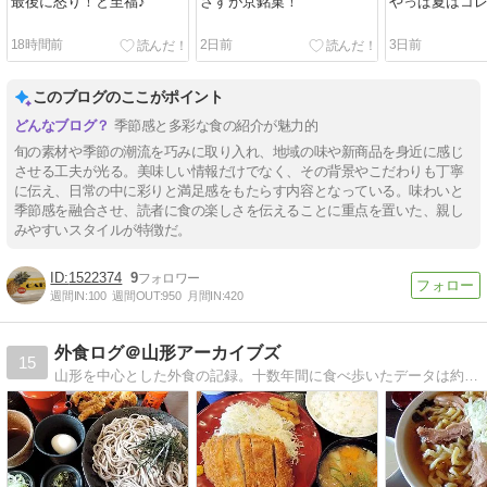
最後に怒り！と至福♪
さすが京銘菓！
やっぱ夏はコ
18時間前
2日前
3日前
このブログのここがポイント
季節感と多彩な食の紹介が魅力的
旬の素材や季節の潮流を巧みに取り入れ、地域の味や新商品を身近に感じ
させる工夫が光る。美味しい情報だけでなく、その背景やこだわりも丁寧
に伝え、日常の中に彩りと満足感をもたらす内容となっている。味わいと
季節感を融合させ、読者に食の楽しさを伝えることに重点を置いた、親し
みやすいスタイルが特徴だ。
1522374
9
週間IN:
100
週間OUT:
950
月間IN:
420
外食ログ＠山形アーカイブズ
15
山形を中心とした外食の記録。十数年間に食べ歩いたデータは約3,000！ これからも、できるだけちがった店で。