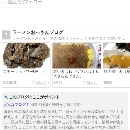
ラーメンおっさんブログ
7
ラーメンおっさんが、できる限りラーメンネタをブログに書いていきます。カップ麺やインスタント麺が多いですが、時には、外食した様子もUPしていきます。
ステーキ（パワーUP！）
赤いきつね（ウマい出汁＆
鱧の湯引き（
大きなあげさん）
30時間前
3日前
5日前
このブログのここがポイント
日常の味覚や嗜好を丁寧に紹介
食事や飲み物の素直な感想を通じて、日々のささやかな幸せやこだわりを
伝えます。多彩な料理のレビューやお酒との組み合わせを自然体で記述
し、読み手に新しい食の発見を促すことを意識しています。情報や体験を
飾らず伝えることで、身近に感じられる温かさと親しみやすさが魅力で