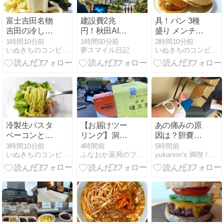
富士吉田名物
建設費2兆
具！パン 3種
吉田の冷しう
円！秋田AIデ
盛り メンチカ
どん【セブン
ータセンター
ツ・コロッ
1時間10分前
1時間50分前
2時間10分前
いぬきちのコンビニ飯
夢スマイル日記
いぬきちのコンビニ飯
イレブン】強
計画
ケ・たまご
いコシで食べ
【ローソン】
応え抜群のう
3種具材を使
どんです!!
った美味しい
惣菜パンです!!
冷製生パスタ
【お届けツー
あの痛みの原
ベーコンとバ
リング】洞爺
因は？胆嚢？
ジルクリーム
湖へ「サメミ
肝臓？膵臓？
3時間10分前
4時間前
5時間前
いぬきちのコンビニ飯
ふなおか薬局のブタ店長ブログ
yukarinn’s 満喫！ハワイ暮らし
【ローソン】
ロン」と「瓊
腎臓？
バジルクリー
玉膏（けいぎ
ムソースで美
ょくこう）」
味しく食べら
をお届け！夕
れます!!
涼み最高