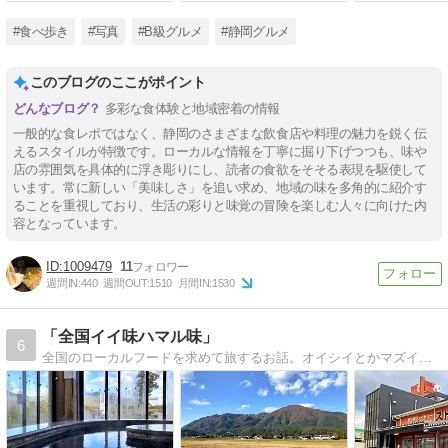
#食べ歩き
#写真
#B級グルメ
#静岡グルメ
このブログのここがポイント
多彩な食体験と地域密着の情報
一般的な食レポではなく、静岡のさまざまな飲食店や料理の魅力を鋭く伝
えるスタイルが特徴です。ローカルな情報を丁寧に掘り下げつつも、味や
店の雰囲気を具体的に浮き彫りにし、読者の食欲をそそる表現を駆使して
います。常に新しい「美味しさ」を追い求め、地域の味を多角的に紹介す
ることを重視しており、生活の彩りと味覚の冒険を楽しむ人々に向けた内
容となっています。
1009479
11
週間IN:
440
週間OUT:
1510
月間IN:
1530
「全国イイ味ハマル味」
6
全国のローカルフードを求めて旅するお話。オイシイとかマズイとかよりも、こんな旅の楽しさが解ってもらえたら嬉しいです。