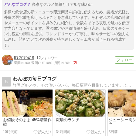
多彩なグルメ情報とリアルな味わい
多様な飲食店の新メニューや限定商品を詳細に伝えるため、読者が気軽に
外食の選択肢を広げられることを意識しています。それぞれの店舗の特徴
やメニューのポイントを具体的に紹介し、食欲をそそる表現で魅力を伝ぼ
す内容となっています。季節限定やお得情報も盛り込み、日常の食事シー
ンに役立つ情報を提供。フレンドリーかつ丁寧に、味やサービスの魅力を
伝達し、読むことで次の外食が待ち遠しくなる工夫が感じられる構成で
す。
2079418
12
週間IN:
460
週間OUT:
1080
月間IN:
2010
わんぽの毎日ブログ
5
静岡グルメや、その他いろいろ。毎日更新を目指しています。よろしければ、遊びに来てください。
お値段そのまま 45%増量作
職場のランチ
ジューシー肉
戦
当
10時間前
34時間前
3日前