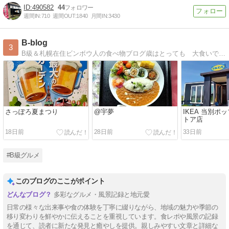
490582
44
週間IN:
710
週間OUT:
1840
月間IN:
3430
B-blog
3
B級＆札幌在住ビンボウ人の食べ物ブログ歳はとっても 大食いです よろしくお願いしまス
さっぽろ夏まつり
@宇夢
IKEA 当別ポ
トア店
18日前
28日前
33日前
#B級グルメ
このブログのここがポイント
多彩なグルメ・風景記録と地元愛
日常の様々な出来事や食の体験を丁寧に綴りながら、地域の魅力や季節の
移り変わりを鮮やかに伝えることを重視しています。食レポや風景の記録
を通じて、読者に新たな発見と癒やしを提供。親しみやすい文章と詳細な