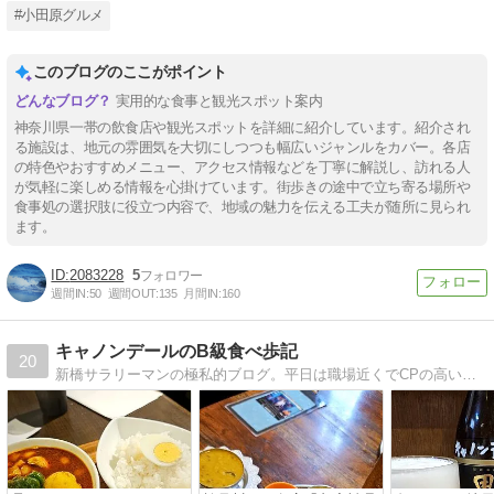
#小田原グルメ
このブログのここがポイント
実用的な食事と観光スポット案内
神奈川県一帯の飲食店や観光スポットを詳細に紹介しています。紹介され
る施設は、地元の雰囲気を大切にしつつも幅広いジャンルをカバー。各店
の特色やおすすめメニュー、アクセス情報などを丁寧に解説し、訪れる人
が気軽に楽しめる情報を心掛けています。街歩きの途中で立ち寄る場所や
食事処の選択肢に役立つ内容で、地域の魅力を伝える工夫が随所に見られ
ます。
2083228
5
週間IN:
50
週間OUT:
135
月間IN:
160
キャノンデールのB級食べ歩記
20
新橋サラリーマンの極私的ブログ。平日は職場近くでCPの高いランチスポット巡り。会社の帰りは寄り道して下町居酒屋探訪。たまごとモツとホッピーと麺が大好き。