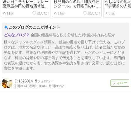
暑い日こそカレー。カレー
検見川の百名店「印度料理
久しぶりの地
激戦区神田の百名店常連
シタール」で日曜日のレイ
臼井駅前の人
「スープカレー屋 鴻 神田
トランチ。ボリューム満点
菜魚 五十嵐」
27日前
29日前
30日前
駿河台店」で基本の「赤・
の「ホリデーセット」で晩
海鮮を楽しん
チキン骨なし・普通盛・１
ご飯要らず
で締める
辛」
このブログのここがポイント
全国の絶品料理を鋭く分析した特徴説得力ある紹介
様々なジャンルのグルメ情報を、独自の視点で掘り下げて伝える。このブ
ログは、地方の名店や珍しい一品まで幅広く取り上げ、読者に新たな食の
発見を促す。詳細な料理解説や訪問記を通じて、ただのレビューにとどま
らず、料理の背景や店の雰囲気まで伝えることを重視しています。専門的
な表現を避けながらも、食の奥深さや魅力を引き出す文章で、読むほどに
食欲を刺激します。
1325014
5
週間IN:
44
週間OUT:
416
月間IN:
192