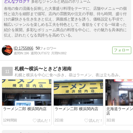
多彩なジャンルと絶品のボリューム
各地の食の流儀を反映した大量盛り料理をテーマに、店舗やメニューの個
性と迫力を細部まで描写。店内の雰囲気や注文の手順、待ち時間、盛り付
けの豪快さを生き生きと伝え、満腹感と驚きを誘う。価格設定も手頃で、
幅広いジャンルを楽しめる工夫を特色として、食欲をくすぐる一味違った
紹介を展開。多彩なボリューム満点の料理を中心に、その魅力を具体的に
伝え、訪れたくなる気持ちを高めている。
1755866
50
週間IN:
196
週間OUT:
672
月間IN:
882
札幌〜横浜〜ときどき湘南
11
札幌と横浜を中心に食べ歩き。昼はラーメン、夜は立ち呑み。
ラーメン二郎 横浜関内店
ラーメン二郎 横浜関内店
北海道ラーメン
店
12時間前
2日前
3日前