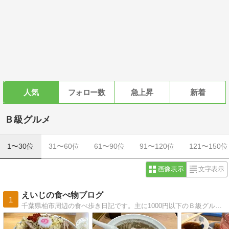
人気
フォロー数
急上昇
新着
Ｂ級グルメ
1〜30位
31〜60位
61〜90位
91〜120位
121〜150位
画像表示
文字表示
えいじの食べ物ブログ
1
千葉県柏市周辺の食べ歩き日記です。主に1000円以下のＢ級グルメの食べ歩きを紹介しています。レイソル、ボートレースの話題も。