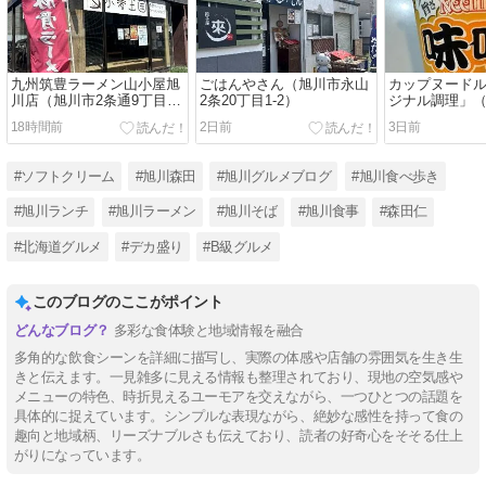
九州筑豊ラーメン山小屋旭
ごはんやさん（旭川市永山
カップヌード
川店（旭川市2条通9丁目
2条20丁目1-2）
ジナル調理」
368 小麦王国内）
18時間前
2日前
3日前
#ソフトクリーム
#旭川森田
#旭川グルメブログ
#旭川食べ歩き
#旭川ランチ
#旭川ラーメン
#旭川そば
#旭川食事
#森田仁
#北海道グルメ
#デカ盛り
#B級グルメ
このブログのここがポイント
多彩な食体験と地域情報を融合
多角的な飲食シーンを詳細に描写し、実際の体感や店舗の雰囲気を生き生
きと伝えます。一見雑多に見える情報も整理されており、現地の空気感や
メニューの特色、時折見えるユーモアを交えながら、一つひとつの話題を
具体的に捉えています。シンプルな表現ながら、絶妙な感性を持って食の
趣向と地域柄、リーズナブルさも伝えており、読者の好奇心をそそる仕上
がりになっています。