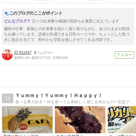
このブログのここがポイント
日々の出来事や感謝の気持ちを素直に伝えています
趣味や仕事、家族との出来事を温かく振り返りながら、ありのままの気持
ちを綴っています。読者が共感できる日常の一コマや、ちょっとした気づ
きに焦点を当てて、和やかな空気を感じさせてくれる内容です。
811047
2
週間IN:
140
週間OUT:
330
月間IN:
590
Ｙｕｍｍｙ！Ｙｕｍｍｙ！Ｈａｐｐｙ！
14
食べる事大好き！何を食べても美味しく感じる幸せもの〜安旨グルメ、コスパ高い物を求めて毎日のもぐもぐ日記更新中