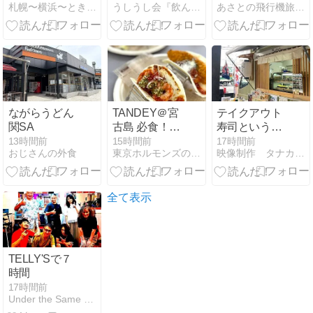
札幌〜横浜〜ときどき湘南
うしうし会『飲んで食べて生きてくぞぉ〜』
あさとの飛行機旅行日記
ヒャンジョッ
08/13
パル&ソベッ
チャカンジャ
ンケジャン 』
新規
ながらうどん
TANDEY＠宮
テイクアウト
関SA
古島 必食！オ
寿司という新
リジナルタコ
ジャンル
13時間前
15時間前
17時間前
おじさんの外食
東京ホルモンズの中身のある話
映像制作 タナカンパニー
ス！
全て表示
TELLY'Sで７
時間
17時間前
Under the Same Sky