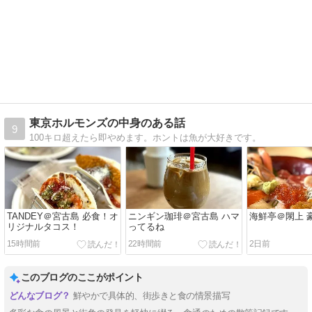
東京ホルモンズの中身のある話
9
100キロ超えたら即やめます。ホントは魚が大好きです。
TANDEY＠宮古島 必食！オ
ニンギン珈琲＠宮古島 ハマ
海鮮亭＠閖上 
リジナルタコス！
ってるね
15時間前
22時間前
2日前
このブログのここがポイント
鮮やかで具体的、街歩きと食の情景描写