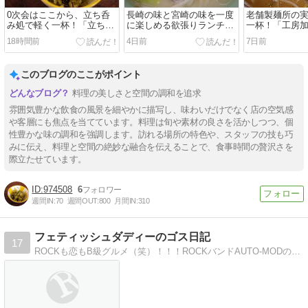
0次会はここから、立ち呑
長崎の味と宮崎の味を一度
老舗製麺所の
み処で軽く一杯！「立ち呑
に楽しめる欲張りランチ！
一杯！「工房
み処 ゆきちゃん」旭川市宮
「福こい食堂」旭川市東光
ん」旭川市神
18時間前
4日前
7日前
下通
このブログのここがポイント
料理の美しさと空間の調和を追求
雰囲気豊かな飲食の風景を細やかに描写し、味わいだけでなく店の空気感
や客層にも焦点を当てています。料理は旬や素材の良さを活かしつつ、個
性豊かな味の調和を強調します。訪れる場所の特色や、スタッフの技も巧
みに伝え、料理と空間の絶妙な融合を伝えることで、食事時間の贅沢さを
際立たせています。
974508
6
週間IN:
70
週間OUT:
800
月間IN:
310
フェティッシュダディーのゴス日記
17
ROCKも恋もB級グルメ（笑）！！！ROCKバンドAUTO-MODのジュネのROCKでB級グルメな日常のブログです。