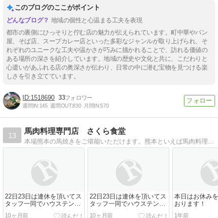
このブログのここがポイント
地域の個性と心温まる工夫を表現
都市の裏側にひっそりと佇む店の魅力が伝えられています。町中華やパン
屋、そば店、スープカレー店といった多彩なジャンルが取り上げられ、そ
れぞれのユニークな工夫や温かさが巧みに描かれることで、訪れる価値の
ある場所の深さを紹介しています。地域の歴史や文化と共に、こだわりと
心遣いがあふれる店の奥深さが伝わり、日常の中に潜む宝物を見つける楽
しさを引き立てています。
1518690
33
週間IN:
145
週間OUT:
830
月間IN:
570
馬肉料理専門店 さくら食堂
13
本場熊本の馬焼きをご堪能いただけます。熊本といえば馬肉料理、馬肉料理といえばさくら食堂といわれることをめざしています。
22日23日は連休を頂いてス
22日23日は連休を頂いてス
本日はお休み
タッフ一同でハウステンボ
タッフ一同でハウステンボ
おります！
スへ
スへ
10ヶ月前
10ヶ月前
1年前