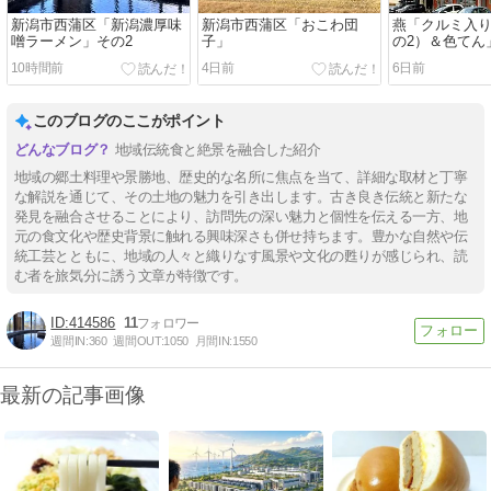
新潟市西蒲区「新潟濃厚味
新潟市西蒲区「おこわ団
燕「クルミ入
噌ラーメン」その2
子」
の2）＆色てん
10時間前
4日前
6日前
このブログのここがポイント
地域伝統食と絶景を融合した紹介
地域の郷土料理や景勝地、歴史的な名所に焦点を当て、詳細な取材と丁寧
な解説を通じて、その土地の魅力を引き出します。古き良き伝統と新たな
発見を融合させることにより、訪問先の深い魅力と個性を伝える一方、地
元の食文化や歴史背景に触れる興味深さも併せ持ちます。豊かな自然や伝
統工芸とともに、地域の人々と織りなす風景や文化の甦りが感じられ、読
む者を旅気分に誘う文章が特徴です。
414586
11
週間IN:
360
週間OUT:
1050
月間IN:
1550
最新の記事画像