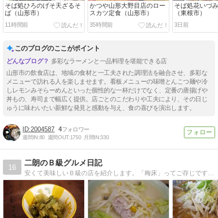
そば処ひろのげそ天ざるそ
かつや山形大野目店のロー
そば処花いづ
ば（山形市）
スカツ定食（山形市）
（東根市）
11時間前
35時間前
3日前
このブログのここがポイント
多彩なラーメンと一品料理を堪能できる店
山形市の飲食店は、地域の食材と一工夫された調理法を融合させ、多彩な
メニューで訪れる人を楽しませます。看板メニューの味噌とんこつ麺や冷
しレモンみそらーめんといった個性的な一杯だけでなく、定番の唐揚げや
丼もの、寿司まで幅広く提供。店ごとのこだわりや工夫により、その日じ
ゅうに味わいたい新鮮な発見と感動を与え、食の喜びを演出します。
2004587
4
週間IN:
80
週間OUT:
1750
月間IN:
330
二朗のＢ級グルメ日記
16
安くて美味しいＢ級の店を紹介します。「梅床」ってご存じですか？和歌山の隠れたヒット商品です！