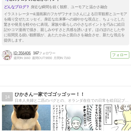
身近な瞬間を鋭く観察、ユーモアと温かさ融合
イラストレーター&漫画家のフカザワナオコさんによる日常観察とユーモア
を織り交ぜたエッセイ。身近な出来事への細やかな視点と、ちょっとした
驚きや発見を軽やかに表現。家族や暮らしの小さなポイントを巧みに絵日
記やコマ漫画で描き、親しみやすさと共感を誘います。ほのぼのとした中
に垣間見る鋭い観察眼が、あたたかみと面白さを融合させ、新たな視点を
提供します。
356406
167
週間IN:
1660
週間OUT:
9830
月間IN:
7160
ひかさん一家でゴゴッゴッー！！
14
日本人夫婦と二匹のパグとの、オランダ在住での日常を絵日記ブログで描いてます。