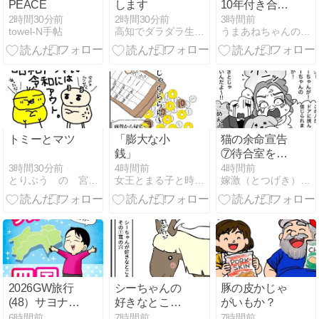
PEACE
します
10年付き合っ
た結婚前提彼
2時間30分前
2時間30分前
3時間前
towel-N手帖
高知でダラダラ生きてます
うまあねちゃんのまけまけ日記
氏とカップル
起業して泥沼
化したはなし
トミーとマツ
「膨大な小
猫の余命宣告
銭」
⑦待合室を地
獄に突き落と
3時間30分前
4時間前
4時間前
とりぶう の 宮古島日記
女王とまる子と時々ファミリー
嫁激（とつげき）北フランス家族
す女
2026GW旅行
シーちゃんの
豚の皮かじゃ
(48）サヨナラ
好きなところ
がいもか？
四国
に新たなスポ
6時間前
7時間前
7時間前