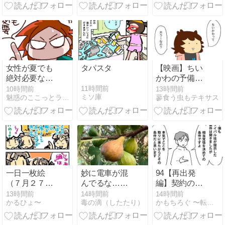
トタイム
―アジア取手
カントリー倶
楽部
女性が夏でも
タパスタ
【映画】ちい
絶対必要なモ
かわの予備知
ノ
識ほぼ無しで
11時間前
10時間前
13時間前
ミソ庫
魅惑のここっとライフ
蓼食う虫もテキサス
観てきた【ホ
ラーなの？】
一日一枚絵
妙に電車が混
94【再出発
（７月２７日
んでるな…っ
編】契約の終
分）
て世間様では
わりを告げる
13時間前
14時間前
14時間前
かるひょ〜
毒の滴（したたり）
かもちろぐ 〜転勤族 夫婦二人暮らし〜
夏・盆休み
時／支店が無
か…ッ！
くなる時10