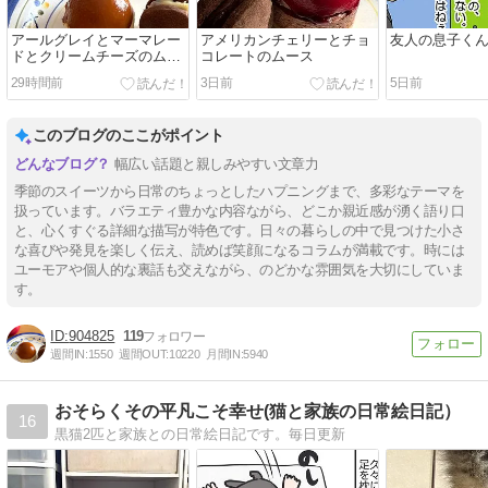
アールグレイとマーマレー
アメリカンチェリーとチョ
友人の息子く
ドとクリームチーズのムー
コレートのムース
ス
29時間前
3日前
5日前
このブログのここがポイント
幅広い話題と親しみやすい文章力
季節のスイーツから日常のちょっとしたハプニングまで、多彩なテーマを
扱っています。バラエティ豊かな内容ながら、どこか親近感が湧く語り口
と、心くすぐる詳細な描写が特色です。日々の暮らしの中で見つけた小さ
な喜びや発見を楽しく伝え、読めば笑顔になるコラムが満載です。時には
ユーモアや個人的な裏話も交えながら、のどかな雰囲気を大切にしていま
す。
904825
119
週間IN:
1550
週間OUT:
10220
月間IN:
5940
おそらくその平凡こそ幸せ(猫と家族の日常絵日記）
16
黒猫2匹と家族との日常絵日記です。毎日更新