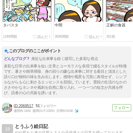
タパスタ
中間
正解の食器
11時間前
35時間前
3日前
このブログのここがポイント
身近な出来事を鋭く描写した多彩な視点
多彩な日常の出来事を短い文章とユーモラスな表現で綴るスタイルが特徴
です。暑さや雑草掃除、身の回りの嫌な出来事に対する着目と淡淡とした
語り口が独特の味を生み出します。感情や風景を冗長に表現せず、シンプ
ルながらも心に刺さるエッセンスを屈指しています。普段の生活のなかの
ささやかなホンネや風刺を自然に取り入れ、一つ一つの短文が共感を呼
び、読者の心の共振を誘います。
2069517
51
週間IN:
1400
週間OUT:
10350
月間IN:
5930
とうふう絵日記
19
やや変わり者の旦那と３人の子供達との日常を綴っております。ブログリニューアルしました。