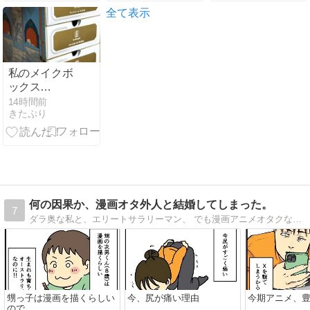
全て表示
私のメイクボ
ックス
は…！？
14時間前
きたぷり
何の因果か、漫画オタ外人と結婚してしまった。
7
ダラ奥な私と、エリートサラリーマン、 でも漫画アニメオタクな外国人夫との日常について、 毎日更新しています。
甥っ子は漫画を描くらしい
今、尻が痛い理由
今期アニメ、
ので