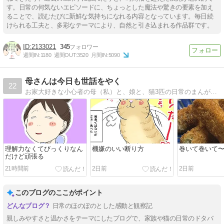
す。日常の何気ないエピソードに、ちょっとした魔法や驚きの要素を加え
ることで、読むたびに新鮮な気持ちになれる内容となっています。毎日続
けられる工夫と、多彩なテーマにより、自然と引き込まれる作品群です。
2133021
345
週間IN:
1180
週間OUT:
3520
月間IN:
5090
母さんは今日も世話をやく
22
お家大好きな小心者の母（私）と、娘と、猫3匹の日常のまんがです。（夫もたまに…）。
理解力なくてびっくりなん
機嫌のいい断り方
巻いて巻いて
だけど頑張る
21時間前
2日前
2日前
このブログのここがポイント
日常のほのぼのとした感動と観察記
親しみやすさと温かさをテーマにしたブログで、家族や猫の日常のドタバ