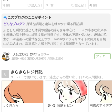
2日前
3日前
4日前
このブログのここがポイント
身近な話題と趣味を軽やかに綴る日記調
ふとした瞬間に感じた体調や感情の揺らぎを中心に、日々の小さな出来事
や趣味の話を軽快に綴る文章が特徴です。身体の不調や気づき、趣味の乙
女ゲーや漫画への愛情を交えつつ、Twitterやアフィリエイトの紹介も自然
に組み込まれ、親近感と共感を呼び起こす文章展開となっています。
1623071
247
週間IN:
4810
週間OUT:
29570
月間IN:
22800
きらきらレジ日記
8
スーパーで働いています。過去からの思い出、日々の人間模様、私目線のレジあるある等を描いています。
よく見たら
【PR】背筋もピン
同僚のアイデ