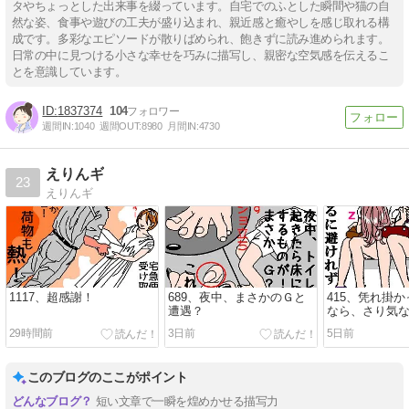
タやちょっとした出来事を綴っています。自宅でのふとした瞬間や猫の自
然な姿、食事や遊びの工夫が盛り込まれ、親近感と癒やしを感じ取れる構
成です。多彩なエピソードが散りばめられ、飽きずに読み進められます。
日常の中に見つける小さな幸せを巧みに描写し、親密な空気感を伝えるこ
とを意識しています。
1837374
104
週間IN:
1040
週間OUT:
8980
月間IN:
4730
えりんギ
23
えりんギ
1117、超感謝！
689、夜中、まさかのＧと
415、凭れ掛
遭遇？
なら、さり気
て起こすこと
29時間前
3日前
5日前
けど…
このブログのここがポイント
短い文章で一瞬を煌めかせる描写力