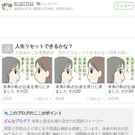
2077515
56
週間IN:
1270
週間OUT:
9880
月間IN:
5920
人生リセットできるかな？
21
人生あれこれ失敗続き…今からリセットできるかな？日常や思い出、創作、パロディ…その他もろもろ何でもありのマンガブログです。
未来の私がお金を借りにき
未来の私がお金を借りに来
未来の私がお
ました その21
ました その20
ました その19
2日前
8日前
15日前
このブログのここがポイント
未来と過去を織り交ぜた幻想的ストーリー
現実と空想が入り混じる不思議な物語を連載しています。未来の自分が訪
ねてきたり、過去の出来事に触れたりと、時間軸を超えた展開が魅力的で