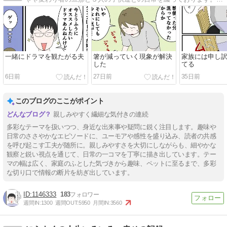
一緒にドラマを観たがる夫
箸が減っていく現象が解決
家族には申し
した
てる
6日前
27日前
35日前
このブログのここがポイント
親しみやすく繊細な気付きの連続
多彩なテーマを扱いつつ、身近な出来事や疑問に鋭く注目します。趣味や
日常のささやかなエピソードに、ユーモアや感性を盛り込み、読者の共感
を呼び起こす工夫が随所に。親しみやすさを大切にしながらも、細やかな
観察と鋭い視点を通じて、日常の一コマを丁寧に描き出しています。テー
マの幅は広く、家庭のふとした気づきから趣味、ペットに至るまで、多彩
な切り口で情報の断片を紡ぎ出しています。
1146333
183
週間IN:
1300
週間OUT:
5950
月間IN:
3560