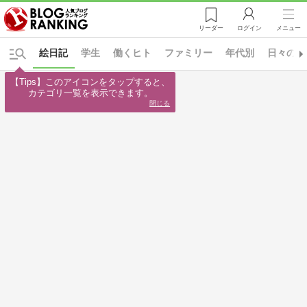
リーダー
ログイン
メニュー
絵日記
学生
働くヒト
ファミリー
年代別
日々の出
【Tips】このアイコンをタップすると、

カテゴリ一覧を表示できます。
閉じる