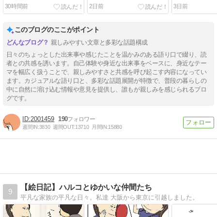
30時間前
2日前
3日前
このブログのここがポイント
親しみやすい文章と多彩な話題構成
日々のちょっとした出来事や感じたことを温かみのある語り口で綴り、読
者との共感を誘います。自己体験や身近な出来事をベースに、身近なテー
マを幅広く扱うことで、親しみやすさと共感を呼び起こす内容になってい
ます。カジュアルな語り口と、多彩な話題展開が特徴で、普段の暮らしの
中に自然に溶け込む情報や意見を提供し、誰もが親しみを感じられるブロ
グです。
2001459
190
週間IN:
3830
週間OUT:
13710
月間IN:
15880
【絵日記】ハルコとゆかいな仲間たち
9
平凡な家族の平凡な日々。私達 大阪から東京に引越しました。