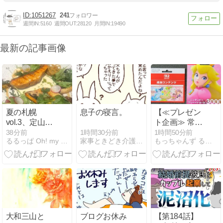
1051267
241
週間IN:
5160
週間OUT:
28120
月間IN:
19490
最新の記事画像
夏の札幌
息子の寝言。
【≪プレゼン
vol.3、定山渓
ト企画≫ 常連
（前編）｜風
様に謝罪の
1時間30分前
38分前
1時間50分前
家事ときどき介護〜介護は一息、今度は育児！？〜
るるっぱ Oh! my sweet husband
もっちゃんず る〜む
マチビルヂン
『緊急プレゼ
グと足湯
ント企画2026
夏』概要！】
(2026/08/09
[29記事目])
大和三山と
ブログお休み
【第184話】