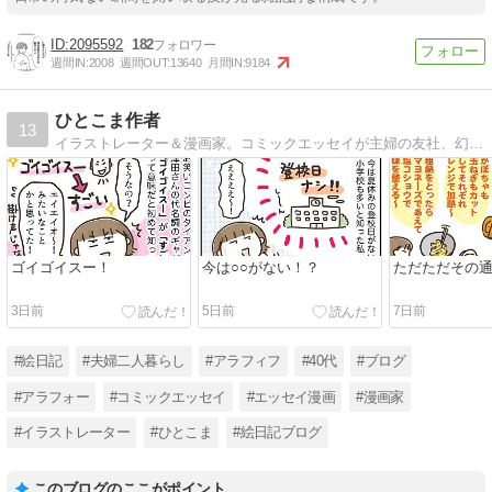
2095592
182
週間IN:
2008
週間OUT:
13640
月間IN:
9184
ひとこま作者
13
イラストレーター＆漫画家。コミックエッセイが主婦の友社、幻冬舎、KADOKAWA、芳文社、イースト・プレス、ダイヤモンド社などから発売中です。
ゴイゴイスー！
今は○○がない！？
ただただその
3日前
5日前
7日前
#絵日記
#夫婦二人暮らし
#アラフィフ
#40代
#ブログ
#アラフォー
#コミックエッセイ
#エッセイ漫画
#漫画家
#イラストレーター
#ひとこま
#絵日記ブログ
このブログのここがポイント