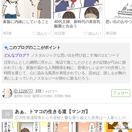
家族に内緒にしていること
40代主婦、新時代の美容乳
思い出のおや
酸菌と出会う
4日前
21日前
26日前
このブログのここがポイント
ノスタルジックな思い出を呼び起こす海のエピソード
日常のふとした瞬間に浮かぶ、海辺で過ごしたひとときの記憶が巧みに描
かれている。家族や温かな人間模様を軸に、昔懐かしいおやつや共有した
時間を通じて、心に染みる風景が表現されている。読めば、誰しもが胸の
奥にしまっていたノスタルジーが静かに蘇るだろう。
1229777
272
週間IN:
3100
週間OUT:
9300
月間IN:
7840
あぁ、トマコの生きる道【マンガ】
10
広汎性発達障害から不登校と鬱を乗り越えた長男は一人暮らしの社会人二年生。ADHDを抱えた次男は社会人一年生。発達障害３兄弟を育てる母トマコの４〜１６コママンガ。