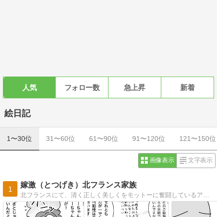
人気
フォロー数
急上昇
新着
絵日記
1〜30位
31〜60位
61〜90位
91〜120位
121〜150位
画像表示
文字表示
嫁激（とつげき）北フランス家族
1
北フランスにて、清く正しく美しくをモットーに奮闘しているアラサー母の絵日記です。