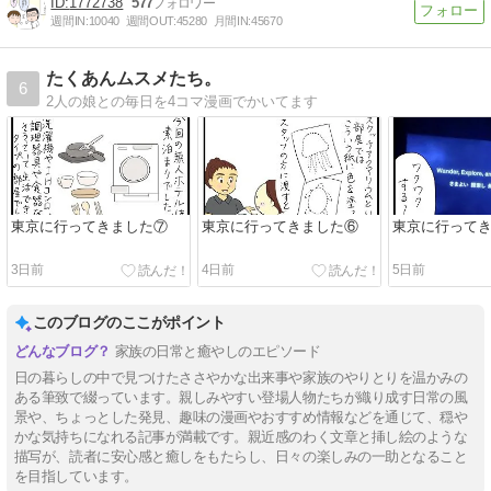
1772738
577
週間IN:
10040
週間OUT:
45280
月間IN:
45670
たくあんムスメたち。
6
2人の娘との毎日を4コマ漫画でかいてます
東京に行ってきました⑦
東京に行ってきました⑥
東京に行って
3日前
4日前
5日前
このブログのここがポイント
家族の日常と癒やしのエピソード
日の暮らしの中で見つけたささやかな出来事や家族のやりとりを温かみの
ある筆致で綴っています。親しみやすい登場人物たちが織り成す日常の風
景や、ちょっとした発見、趣味の漫画やおすすめ情報などを通じて、穏や
かな気持ちになれる記事が満載です。親近感のわく文章と挿し絵のような
描写が、読者に安心感と癒しをもたらし、日々の楽しみの一助となること
を目指しています。