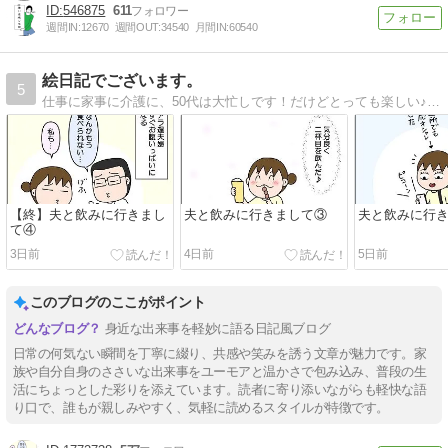
546875
611
週間IN:
12670
週間OUT:
34540
月間IN:
60540
絵日記でございます。
5
仕事に家事に介護に、50代は大忙しです！だけどとっても楽しい♪そんな日常を絵日記で書いています。
【終】夫と飲みに行きまし
夫と飲みに行きまして③
夫と飲みに行
て④
3日前
4日前
5日前
このブログのここがポイント
身近な出来事を軽妙に語る日記風ブログ
日常の何気ない瞬間を丁寧に綴り、共感や笑みを誘う文章が魅力です。家
族や自分自身のささいな出来事をユーモアと温かさで包み込み、普段の生
活にちょっとした彩りを添えています。読者に寄り添いながらも軽快な語
り口で、誰もが親しみやすく、気軽に読めるスタイルが特徴です。