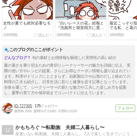
女性が夏でも絶対必要なモ
『白いレースの花』続報と
最近こっそり
ノ
『洗面所と寝室両方に置い
でる私…と葛
てあるもの』
10時間前
18時間前
34時間前
このブログのここがポイント
旬の素材とお得情報を駆使した実用性の高い紹介
夏の暑さを乗り切るための青切りシークヮーサーの魅力を詳細に伝え、実
際の使い方やレシピの提案、さらにお得なクーポン情報も盛り込まれてい
ます。料理やドリンクにとどまらず、自家製出汁や山形のだしと絡めての
料理の工夫も紹介し、日常生活に彩りと健康を促す記事となっています。
全体を通じて、シークヮーサーの新たな魅力や工夫した楽しみ方を提案
し、夏季の育て方や保存術までコンパクトに伝えています。
727305
175
週間IN:
2590
週間OUT:
21060
月間IN:
13230
かもちろぐ 〜転勤族 夫婦二人暮らし〜
12
友達いない転勤族、夫婦二人暮らし。 2人で楽しく生きていこうと決めました。 日常の事など。