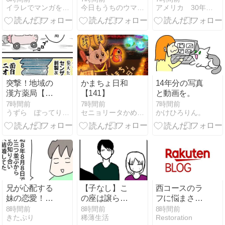
イラレでマンガを描く
今日もうちのウマコが騒いでる
アメリカ 30年ダイエット失敗家族
ットが加わり
ました
突撃！地域の
かまちょ日和
14年分の写真
漢方薬局【群
【141】
と動画を。
馬で夏休み
7時間前
7時間前
7時間前
うずら ぽってり して ます。
セニョリータかめのバルセロナ生活
かけひろりん。
⑪】
兄が心配する
【子なし】こ
西コースのラ
妹の恋愛！？
の座は譲らな
フに悩まされ
珈琲ぜリーで
い
た、同伴者は
8時間前
8時間前
8時間前
きたぷり
稀薄生活
Restoration
濃密なデザー
中国の高校生