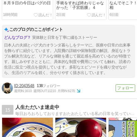
８月９日の今日はパグの日
手術をすれば終わりじゃな
なんでそこ？
かった「子宮筋腫」４
相
18時間前
2日前
6日前
このブログのここがポイント
実体験と日常を丁寧に綴るストーリー
日本人の夫婦とパグ犬のオランダ暮らしをテーマに、医療や日常の出来事
を飾らずに紹介しています。入院費の詳細や保険制度の解説、身近なトラ
ブル解決方法など、リアルな体験を通じて親近感を高めているのが特徴で
す。親しみやすさとともに、具体的な制度や費用についても触れ、読者の
生活に役立つ視点を提供しています。多彩なエピソードを織り交ぜなが
ら、生活のリアルを鋭く、分かりやすく描き出しています。
2043548
138
週間IN:
1610
週間OUT:
11210
月間IN:
6270
人生ただいま迷走中
15
毎日おろおろしておりますおたおたしている私の日常を笑っていただければこれ幸い