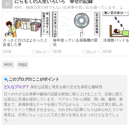
にらもくの人生いろいろ 幸せの記録
20
40代 独身日常の何でもない出来事や思い出を綴っています。よろしくお願いいたします。
さっさと行けばよかったと
毎年使っている扇風機の変
冷感敷パッド
反省した事
化
2日前
5日前
6日前
#40代
#雑談
このブログのここがポイント
身近な話題と発見を織り交ぜる多彩な趣味性
日々の小さな出来事や趣味の話題を軽快に取り上げることで、読者に新た
な視点と共感を提供しています。マグカップから掃除、買い物、趣味、家
電まで、多種多様なテーマを掘り下げながらも、シンプルな文章と親しみ
やすいトーンで飽きさせません。それぞれの記事にちりばめられたコツや
発見は、日常にちょっとした工夫と彩りを加えるきっかけとなるでしょ
う。