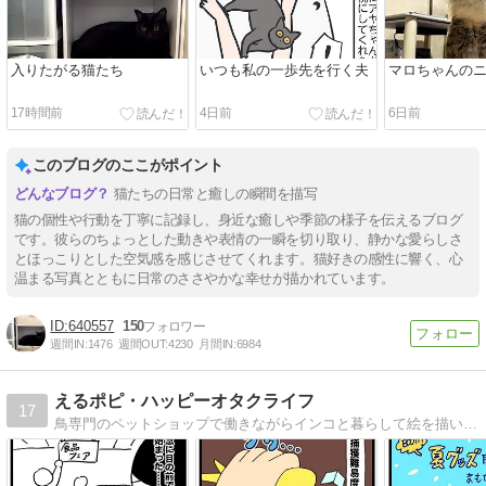
入りたがる猫たち
いつも私の一歩先を行く夫
マロちゃんの
17時間前
4日前
6日前
このブログのここがポイント
猫たちの日常と癒しの瞬間を描写
猫の個性や行動を丁寧に記録し、身近な癒しや季節の様子を伝えるブログ
です。彼らのちょっとした動きや表情の一瞬を切り取り、静かな愛らしさ
とほっこりとした空気感を感じさせてくれます。猫好きの感性に響く、心
温まる写真とともに日常のささやかな幸せが描かれています。
640557
150
週間IN:
1476
週間OUT:
4230
月間IN:
6984
えるポピ・ハッピーオタクライフ
17
鳥専門のペットショップで働きながらインコと暮らして絵を描いてゲームするオタクの絵日記