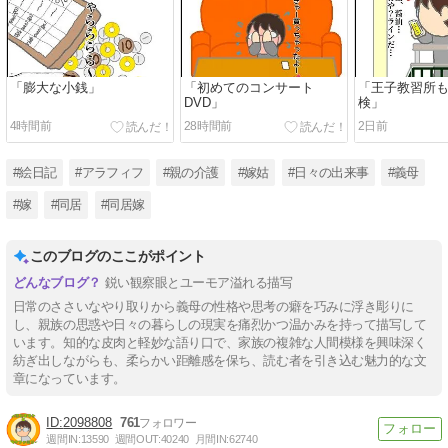
「膨大な小銭」
「初めてのコンサート
「王子教習所も
DVD」
検」
4時間前
28時間前
2日前
#絵日記
#アラフィフ
#親の介護
#嫁姑
#日々の出来事
#義母
#嫁
#同居
#同居嫁
このブログのここがポイント
鋭い観察眼とユーモア溢れる描写
日常のささいなやり取りから義母の性格や思考の癖を巧みに浮き彫りに
し、親族の思惑や日々の暮らしの現実を痛烈かつ温かみを持って描写して
います。知的な皮肉と軽妙な語り口で、家族の複雑な人間模様を興味深く
紡ぎ出しながらも、柔らかい距離感を保ち、読む者を引き込む魅力的な文
章になっています。
2098808
761
週間IN:
13590
週間OUT:
40240
月間IN:
62740