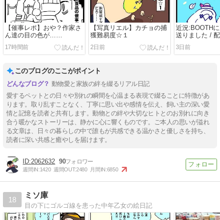
【催事レポ】おや？作家さ
【写真リエル】カチョの捕
近況:BOOTH
ん達の目の色が……
獲難易度☆１
送りました / 
17時間前
2日前
3日前
このブログのここがポイント
動物愛と家族の絆を綴るリアル日記
愛するペットとの日々や別れの瞬間を心温まる表現で綴ることに特徴があ
ります。取り乱すことなく、丁寧に思い出や感情を伝え、飼い主の深い愛
情と記憶を読者と共有します。動物との絆や大切なヒトとのお別れに向き
合う暖かなストーリーは、静かに心に響くものです。ご本人の思いが溢れ
る文章は、日々の暮らしの中で誰もが共感できる温かさと優しさを持ち、
読者に深い共感と癒やしを届けます。
2062632
90
週間IN:
1420
週間OUT:
2480
月間IN:
6850
ミソ庫
18
目の下にゴルゴ線を患った中年乙女の絵日記