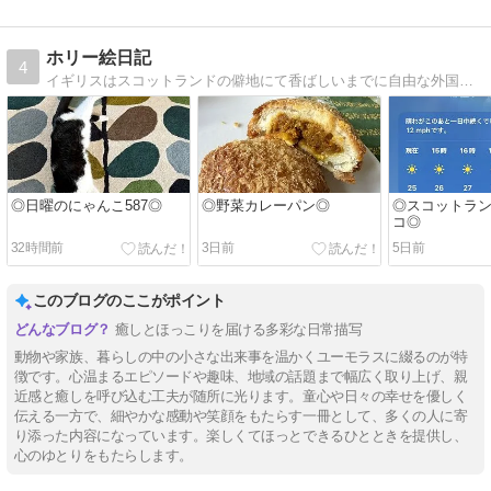
ホリー絵日記
4
イギリスはスコットランドの僻地にて香ばしいまでに自由な外国人夫と年子の娘達に振り回される日常を描いてます。
◎日曜のにゃんこ587◎
◎野菜カレーパン◎
◎スコットラ
コ◎
32時間前
3日前
5日前
このブログのここがポイント
癒しとほっこりを届ける多彩な日常描写
動物や家族、暮らしの中の小さな出来事を温かくユーモラスに綴るのが特
徴です。心温まるエピソードや趣味、地域の話題まで幅広く取り上げ、親
近感と癒しを呼び込む工夫が随所に光ります。童心や日々の幸せを優しく
伝える一方で、細やかな感動や笑顔をもたらす一冊として、多くの人に寄
り添った内容になっています。楽しくてほっとできるひとときを提供し、
心のゆとりをもたらします。