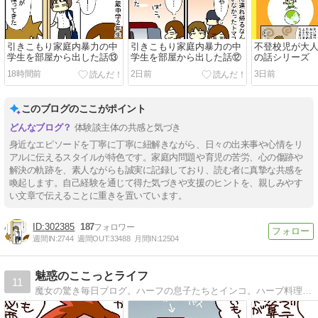
引きこもり家庭内暴力の中
引きこもり家庭内暴力の中
不登校児が大
学生を部屋から出した話⑬
学生を部屋から出した話⑫
の話シリーズ
18時間前
2日前
3日前
このブログのここがポイント
体験談主体の共感と気づき
身近なエピソードを丁寧に丁寧に紐解きながら、日々の出来事や心情をリ
アルに伝えるスタイルが特色です。家庭内問題や育児の苦労、心の傷跡や
解決の軌跡を、素人ながらも誠実に記録しており、読む者に真摯な共感を
喚起します。自己経験を通じて得た気づきや支援のヒントを、親しみやす
い文章で伝えることに重きを置いています。
302385
187
週間IN:
2744
週間OUT:
33488
月間IN:
12504
魅惑のここっとライフ
11
魔女の驚き毎日ブログ。ハーフの息子たちとインコ。ハーブ料理本出版しました！