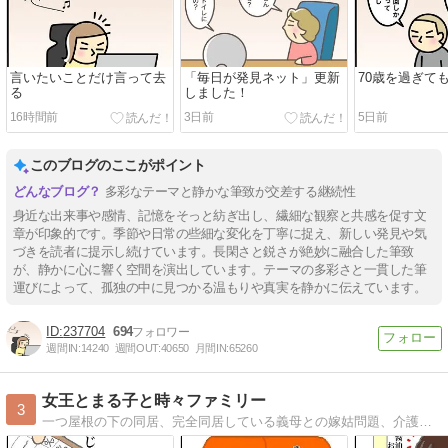
言いたいことだけ言って去
「毎日が発見ネット」更新
70歳を過ぎて
る
しました！
16時間前
3日前
5日前
このブログのここがポイント
多彩なテーマと静かな筆致が交差する継続性
身近な出来事や感情、記憶をそっと紡ぎ出し、繊細な観察と共感を促す文
章が印象的です。季節や日常の些細な変化を丁寧に捉え、新しい発見や気
づきを読者に提示し続けています。長閑さと鋭さが絶妙に融合した筆致
が、静かに心に響く空間を演出しています。テーマの多彩さと一貫した筆
運びによって、孤独の中に見つかる温もりや真実を静かに伝えています。
237704
694
週間IN:
14240
週間OUT:
40650
月間IN:
65260
女王とまる子と時々ファミリー
3
一つ屋根の下の同居、完全同居している義母との嫁姑問題、介護に対する嫁の愚痴メインのブログです。