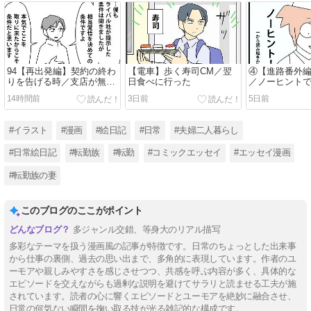
94【再出発編】契約の終わ
【電車】歩く寿司CM／翌
④【進路番外
りを告げる時／支店が無く
日食べに行った
／ノーヒント
なる時10
14時間前
3日前
5日前
#イラスト
#漫画
#絵日記
#日常
#夫婦二人暮らし
#日常絵日記
#転勤族
#転勤
#コミックエッセイ
#エッセイ漫画
#転勤族の妻
このブログのここがポイント
多ジャンル交錯、等身大のリアル描写
多彩なテーマを扱う漫画風の記事が特徴です。日常のちょっとした出来事
から仕事の裏側、過去の思い出まで、多角的に表現しています。作者のユ
ーモアや親しみやすさを感じさせつつ、共感を呼ぶ内容が多く、具体的な
エピソードを交えながらも過剰な説明を避けてサラリと読ませる工夫が施
されています。読者の心に響くエピソードとユーモアを絶妙に融合させ、
日常の何気ない瞬間を掬い取る技が光る雑記的な構成です。