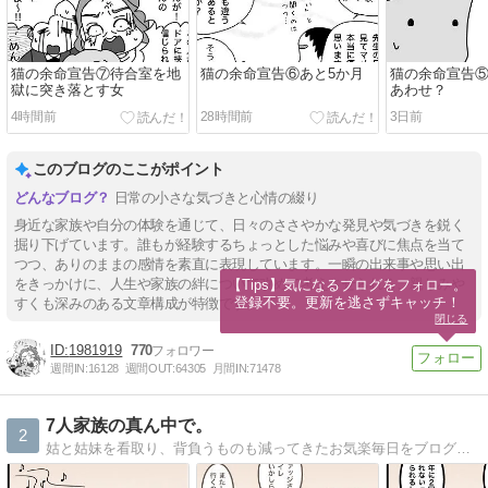
猫の余命宣告⑦待合室を地
猫の余命宣告⑥あと5か月
猫の余命宣告
獄に突き落とす女
あわせ？
4時間前
28時間前
3日前
このブログのここがポイント
日常の小さな気づきと心情の綴り
身近な家族や自分の体験を通じて、日々のささやかな発見や気づきを鋭く
掘り下げています。誰もが経験するちょっとした悩みや喜びに焦点を当て
つつ、ありのままの感情を素直に表現しています。一瞬の出来事や思い出
をきっかけに、人生や家族の絆について改めて考えさせられる、親しみや
【Tips】気になるブログをフォロー。

登録不要。更新を逃さずキャッチ！
すくも深みのある文章構成が特徴です。
閉じる
1981919
770
週間IN:
16128
週間OUT:
64305
月間IN:
71478
7人家族の真ん中で。
2
姑と姑妹を看取り、背負うものも減ってきたお気楽毎日をブログで更新。心に描いた夫婦の未来予想図は思ったとおりにかなえられていくのか…？