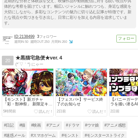
定期的な分析と体験談を交え、映像作品や動画配信に対する鋭い視点や具
体的な考察を届けています。幅広いジャンルに触れつつも、身近な感覚を
大切にしながら、多彩なコンテンツの魅力に切り込む記事が特徴です。新
たな視点や気づきを引き出し、日常に彩りを加える内容を追求していま
す。
2138499
3
週間IN:
50
週間OUT:
250
月間IN:
260
★黒猫宅急便★ver.４
20
(*´▽｀*) にゃー
【モンスト】新ガチャ
【フェスバ+】サービス終
【バニーガー
「彩・獣神祭」 新限定キャ
了のお知らせ
ラを掻い潜るAI
ラ：カーミラ、ツクモ 使っ
対にミスをし
5時間前
2日前
2日前
てみた！【モンスト公式】
運営【メタス
#日記
#猫
#映画
#アニメ
#ドラマ
#ウマ娘
#アニメ感想
#迷惑メール
#スマホゲーム
#モンスト
#モンスターストライク