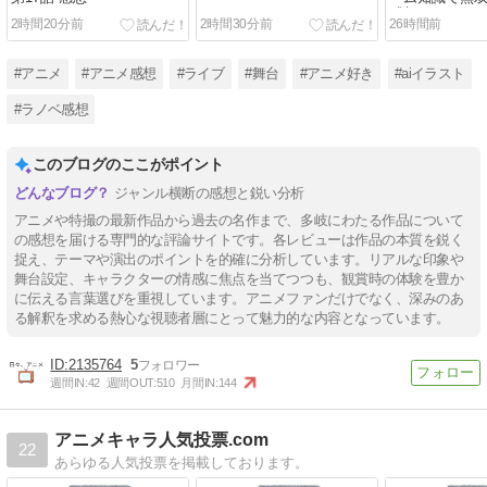
感想
2時間20分前
2時間30分前
26時間前
#アニメ
#アニメ感想
#ライブ
#舞台
#アニメ好き
#aiイラスト
#ラノベ感想
このブログのここがポイント
ジャンル横断の感想と鋭い分析
アニメや特撮の最新作品から過去の名作まで、多岐にわたる作品について
の感想を届ける専門的な評論サイトです。各レビューは作品の本質を鋭く
捉え、テーマや演出のポイントを的確に分析しています。リアルな印象や
舞台設定、キャラクターの情感に焦点を当てつつも、観賞時の体験を豊か
に伝える言葉選びを重視しています。アニメファンだけでなく、深みのあ
る解釈を求める熱心な視聴者層にとって魅力的な内容となっています。
2135764
5
週間IN:
42
週間OUT:
510
月間IN:
144
アニメキャラ人気投票.com
22
あらゆる人気投票を掲載しております。