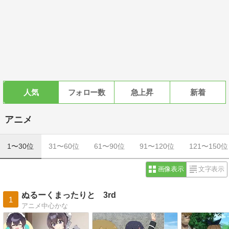
人気
フォロー数
急上昇
新着
アニメ
1〜30位
31〜60位
61〜90位
91〜120位
121〜150位
画像表示
文字表示
ぬるーくまったりと 3rd
1
アニメ中心かな