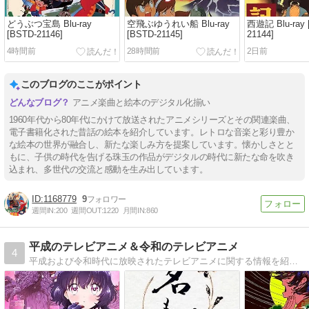
どうぶつ宝島 Blu-ray
空飛ぶゆうれい船 Blu-ray
西遊記 Blu-ray 
[BSTD-21146]
[BSTD-21145]
21144]
4時間前
28時間前
2日前
このブログのここがポイント
アニメ楽曲と絵本のデジタル化揃い
1960年代から80年代にかけて放送されたアニメシリーズとその関連楽曲、
電子書籍化された昔話の絵本を紹介しています。レトロな音楽と彩り豊か
な絵本の世界が融合し、新たな楽しみ方を提案しています。懐かしさとと
もに、子供の時代を告げる珠玉の作品がデジタルの時代に新たな命を吹き
込まれ、多世代の交流と感動を生み出しています。
1168779
9
週間IN:
200
週間OUT:
1220
月間IN:
860
平成のテレビアニメ＆令和のテレビアニメ
4
平成および令和時代に放映されたテレビアニメに関する情報を紹介していくブログです。