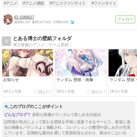
めた漫画市場規模は歴史上
その歌で聴け！(ヒロアカフ
ショーネと発
#アニメ
#アニメ感想
#アニメファンサイト
#ファンサイト
最盛期を迎えている！！
ァンブック読切アニメ)
1589027
週間IN:
130
週間OUT:
600
月間IN:
680
とある博士の壁紙フォルダ
8
博士推薦のアニメ・ゲーム壁紙！
お知らせ
ランダム 壁紙・画像
ランダム 壁紙
1年2ヶ月前
1年3ヶ月前
1年3ヶ月前
このブログのここがポイント
多彩な画像がランダムで楽しめる仕組み
訪問者が気分によって変わる壁紙を手軽に派遣できるサービス。新規と過
去の画像もバランスよく掲載され、コレクションの整理や楽しみ方が充実
しています。定期的な案内を通じて更新状況も伝わり、飽きのこない仕