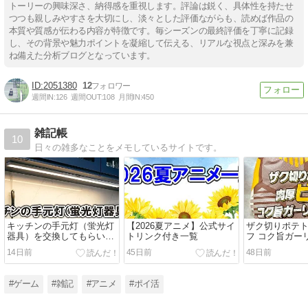
トーリーの興味深さ、納得感を重視します。評論は鋭く、具体性を持たせ
つつも親しみやすさを大切にし、淡々とした評価ながらも、読めば作品の
本質や質感が伝わる内容が特徴です。毎シーズンの最終評価を丁寧に記録
し、その背景や魅力ポイントを凝縮して伝える、リアルな視点と深みを兼
ね備えた分析ブログとなっています。
2051380
12
週間IN:
126
週間OUT:
108
月間IN:
450
雑記帳
10
日々の雑多なことをメモしているサイトです。
キッチンの手元灯（蛍光灯
【2026夏アニメ】公式サイ
ザク切りポテ
器具）を交換してもらいま
トリンク付き一覧
フ コク旨ガー
した
ーを実食レビ
14日前
45日前
48日前
ナルド VIVA
ック 2026年】
#ゲーム
#雑記
#アニメ
#ポイ活