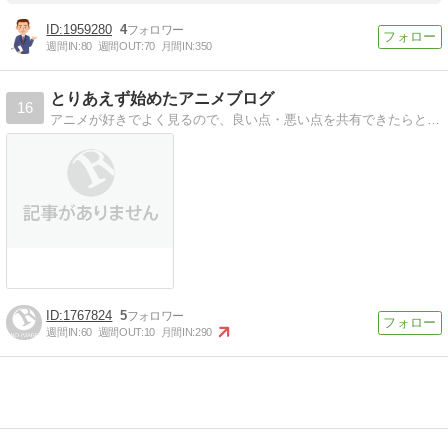
1959280
4
週間IN:
80
週間OUT:
70
月間IN:
350
とりあえず始めたアニメブログ
16
アニメが好きでよく見るので、良い点・悪い点を共有できたらと思います。主におすすめな面白い・感動できる、気になるアニメの感想やその情報について紹介するブログです。
1767824
5
週間IN:
60
週間OUT:
10
月間IN:
290