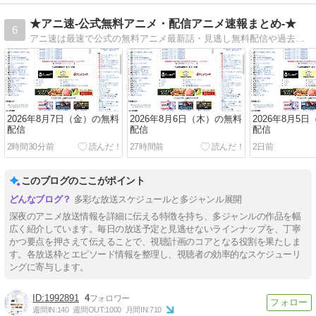
★アニ速-公式無料アニメ・配信アニメ速報まとめ-★
6
アニ速は最速で公式の無料アニメ最新話・見逃し無料配信や過去アニメの一挙無料放送等、公式配信を紹介しているサイトです。
2026年8月7日（金）の無料
2026年8月6日（木）の無料
2026年8月5
配信
配信
配信
2時間30分前
27時間前
2日前
このブログのここがポイント
多彩な放送スケジュールと多ジャンル展開
深夜のアニメ放送情報を詳細に伝える特徴を持ち、多ジャンルの作品を幅
広く紹介しています。毎日の放送予定と見逃せないラインナップを、丁寧
かつ要点を押さえて伝えることで、視聴計画のコアとなる役割を果たしま
す。各放送枠とエピソード情報を整理し、視聴者の効率的なスケジューリ
ングに寄与します。
1992891
4
週間IN:
140
週間OUT:
1000
月間IN:
710