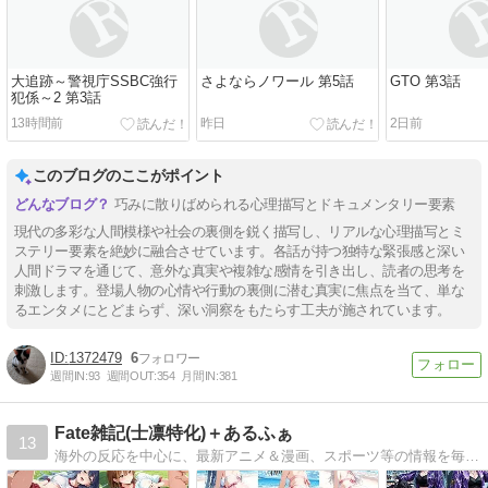
大追跡～警視庁SSBC強行
さよならノワール 第5話
GTO 第3話
犯係～2 第3話
13時間前
昨日
2日前
このブログのここがポイント
巧みに散りばめられる心理描写とドキュメンタリー要素
現代の多彩な人間模様や社会の裏側を鋭く描写し、リアルな心理描写とミ
ステリー要素を絶妙に融合させています。各話が持つ独特な緊張感と深い
人間ドラマを通じて、意外な真実や複雑な感情を引き出し、読者の思考を
刺激します。登場人物の心情や行動の裏側に潜む真実に焦点を当て、単な
るエンタメにとどまらず、深い洞察をもたらす工夫が施されています。
1372479
6
週間IN:
93
週間OUT:
354
月間IN:
381
Fate雑記(士凛特化)＋あるふぁ
13
海外の反応を中心に、最新アニメ＆漫画、スポーツ等の情報を毎日紹介