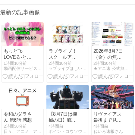
最新の記事画像
もっとTo
ラブライブ！
2026年8月7日
LOVEる-とら
スクールアイ
（金）の無料
ぶる-の規制解
ドルフェステ
配信
1時間10分前
2時間10分前
2時間30分前
動画配信サービスで観たアニメおすすめ紹介所
ラブライブほしいものブログ
★アニ速-公式無料アニメ・配信アニメ速報まとめ-★
除動画は全話
ィバル しかく
どこで見れ
い缶バッジコ
る？ヤバい！
レクション μ’s
サーカスver.
令和のダラさ
【8月7日は機
リヴァイアス
ん 第6話 感想
械の日】戦隊
最後まで見た
シリーズの巨
よ
2時間30分前
4時間前
4時間前
日々、アニメ - アニメ、ラノベ、ライブなどの感想です
ポイントコウソウエンジン！
ねいろ速報さん
大な機械怪