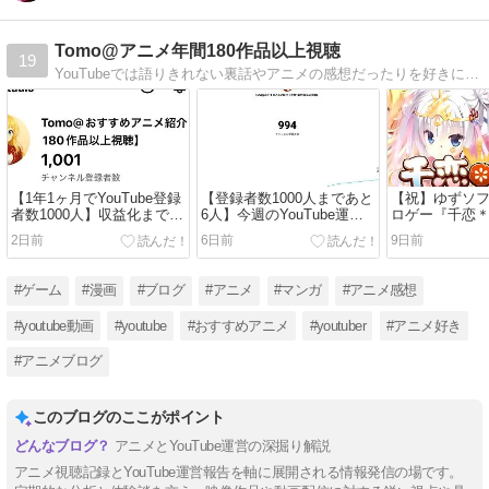
Tomo@アニメ年間180作品以上視聴
19
YouTubeでは語りきれない裏話やアニメの感想だったりを好きに書いています。作品だけでなくキャラの魅力だったりも書くかも？美少女ゲームの感想もここに記していきます。
【1年1ヶ月でYouTube登録
【登録者数1000人まであと
【祝】ゆずソ
者数1000人】収益化までの
6人】今週のYouTube運営
ロゲー『千恋
軌跡と継続できた理由3選
報告(7月25日〜7月31日）
メ化決定！【
2日前
6日前
9日前
女ゲーム】
#ゲーム
#漫画
#ブログ
#アニメ
#マンガ
#アニメ感想
#youtube動画
#youtube
#おすすめアニメ
#youtuber
#アニメ好き
#アニメブログ
このブログのここがポイント
アニメとYouTube運営の深掘り解説
アニメ視聴記録とYouTube運営報告を軸に展開される情報発信の場です。