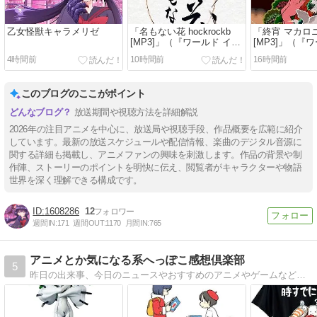
乙女怪獣キャラメリゼ
「名もない花 hockrockb
「終宵 マカロ
[MP3]」（『ワールド イズ
[MP3]」（『
ダンシング』エンディング
ダンシング』
4時間前
10時間前
16時間前
テーマ）
テーマ）
このブログのここがポイント
放送期間や視聴方法を詳細解説
2026年の注目アニメを中心に、放送局や視聴手段、作品概要を広範に紹介
しています。最新の放送スケジュールや配信情報、楽曲のデジタル音源に
関する詳細も掲載し、アニメファンの興味を刺激します。作品の背景や制
作陣、ストーリーのポイントを明快に伝え、閲覧者がキャラクターや物語
世界を深く理解できる構成です。
1608286
12
週間IN:
171
週間OUT:
1170
月間IN:
765
アニメとか気になる系へっぽこ感想倶楽部
5
昨日の出来事、今日のニュースやおすすめのアニメやゲームなどの面白い？つまらない？感想を中心にしただらだらブログです