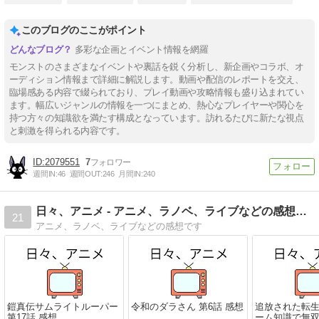
このブログのここがポイント
多彩な企画とイベント情報を網羅
モンストのさまざまなイベントや裏話を鋭く分析し、新企画やコラボ、オ
ーディション情報まで詳細に解説します。動画や配信のレポートを交え、
臨場感ある内容で綴られており、プレイ動画や攻略情報も盛り込まれてい
ます。幅広いジャンルの情報を一つにまとめ、熱心なプレイヤーや関心を
持つ方々の知識欲を満たす構成となっています。訪れるたびに新たな視点
と刺激を得られる内容です。
2079551
7
週間IN:
46
週間OUT:
246
月間IN:
240
日々、アニメ - アニメ、ラノベ、ライブなどの感想です
21
アニメ、ラノベ、ライブなどの感想です
鎧真伝サムライトルーパー
令和のダラさん 第6話 感想
追放された転
第17話 感想
ーム知識で無双