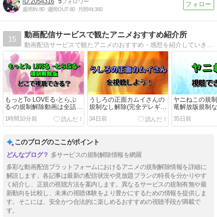
2054316
5
週間IN:
80
週間OUT:
80
月間IN:
360
動画配信サービスで観たアニメおすすめ紹介所
15
動画配信サービスで観たアニメのおすすめ・感想を紹介していきます。
もっとTo LOVEる-とらぶ
うしろの正面カムイさんの
ヤニねこの規制
る-の規制解除動画は全話ど
規制なし解除(完全デレギュ
竜解放版規制な
こで見れる？ヤバい！
ラ版)アニメ動画をフル視聴
どこで見れる
1時間10分前
34日前
35日前
できる？すごい！
このブログのここがポイント
多サービスの規制解除情報を網羅
多彩な動画配信プラットフォームにおけるアニメの規制解除情報を詳細に
解説します。各記事は最新の配信状況や見放題プランの特長を分かりやす
く紹介し、正規の視聴方法を案内します。異なるサービスの規制有無や最
新動向を比較し、未来の視聴体験をより豊かにするための情報を提供しま
す。そこには、安全かつ合法的に楽しめるおすすめの視聴手段が満載で
す。