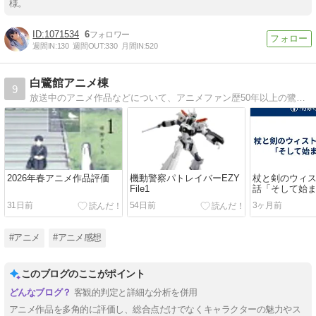
様。
1071534
6
週間IN:
130
週間OUT:
330
月間IN:
520
白鷺館アニメ棟
9
放送中のアニメ作品などについて、アニメファン歴50年以上の鷺がツッコミを交えた与太話。
2026年春アニメ作品評価
機動警察パトレイバーEZY
杖と剣のウィス
File1
話「そして始
31日前
54日前
3ヶ月前
#アニメ
#アニメ感想
このブログのここがポイント
客観的判定と詳細な分析を併用
アニメ作品を多角的に評価し、総合点だけでなくキャラクターの魅力やス