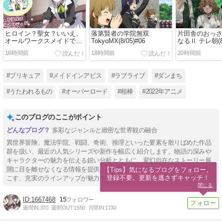
ヒロイン？聖女？いいえ、
落第賢者の学院無双
片田舎のおっ
オールワークスメイドです
TokyoMX(8/05)#06
なるⅡ テレ朝(8/
(誇)! TokyoMX(8/05)#06
16時間前
18時間前
20時間前
#プリキュア
#メイドインアビス
#ラブライブ
#ダンまち
#うたわれるもの
#オーバーロード
#相棒
#2022年アニメ
このブログのここがポイント
多彩なジャンルと緻密な世界観の融合
異世界冒険、魔法学院、戦闘、奇術、推理といった要素を散りばめた作品
群を扱い、最近の人気シリーズや新作を幅広く紹介します。物語の深みや
キャラクターの魅力を伝える鋭い分析とともに、変幻自在なストーリー展
開に目を離せなくなる情報を提供。読むたびに新たな感動と興奮を呼び起
【Tips】気になるブログをフォロー。

登録不要。更新を逃さずキャッチ！
こす、充実のラインアップが魅力です。
閉じる
1667468
15
週間IN:
370
週間OUT:
1550
月間IN:
1730