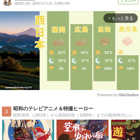
週間IN:
240
週間OUT:
130
月間IN:
990
もっと見る
arrow_forward_ios
Powered by 
GliaStudios
Mute
昭和のテレビアニメ＆特撮ヒーロー
3
昭和36年（1961年）から昭和63年（1988年）までの昭和時代にレギュラー放送された全570番組のテレビアニメ番組情報を掲載したブログ。