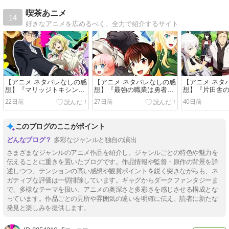
喫茶あニメ
14
好きなアニメを広めるべく、全力で紹介するサイト
【アニメ ネタバレなしの感
【アニメ ネタバレなしの感
【アニメ ネタ
想】『マリッジトキシン』
想】『最強の職業は勇者で
想】『片田舎
（２０２６）
も賢者でもなく鑑定士
剣聖になる』
22日前
27日前
40日前
（仮）らしいですよ？』
（２０２６）
このブログのここがポイント
多彩なジャンルと独自の演出
さまざまなジャンルのアニメ作品を紹介し、ジャンルごとの特色や魅力を
伝えることに重きを置いたブログです。作品情報や監督・原作の背景を詳
述しつつ、テンションの高い感想や観賞ポイントを鋭く突きながらも、ネ
ガティブな評価は一切排除しています。ギャグからダークファンタジーま
で、多様なテーマを扱い、アニメの奥深さと多彩さを感じさせる構成とな
っています。作品ごとの見所や雰囲気の違いを明確に伝え、読者に新たな
発見と楽しみを提供します。