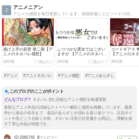
アニメニアン
2
アニメの感想を毎日更新しています。視聴前後にエピソードの内容を確認したい人、あらすじを知りたい人、見逃した人向けの内容になっています。
逃げ上手の若君 第二期【ア
ふつつかな悪女ではござい
コードギアス 
ニメのネタバレ感想】
ますが 【アニメのネタバレ
【アニメのネ
感想】
19日前
24日前
26日前
#アニメ
#アニメネタバレ
#アニメ感想
#アニメあらすじ
このブログのここがポイント
ネタバレ含む詳細なアニメ感想を毎週更新
多彩なアニメ作品の詳細なストーリー解説と感想を掲載しています。最新
作から過去の名作まで、各話のあらすじや流れを振り返りつつ、注目ポイ
ントや見どころを鋭く分析。ネタバレ注意の注意書きも明記し、理解を促
す丁寧な内容が特徴です。
2085745
8