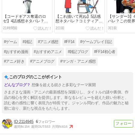
【コードギアス奪還のロ
【これ描いて死ね】5話感
【サンダー3】
ゼ】4話感想ネタバレ？感
想ネタバレ？コミティアは
バレ？この世
想がない。あるのは疑念だ
オリジナル作品に限る
なので。
21時間前
2日前
3日前
け。
#ゲーム
#雑記
#アニメ感想
#FF14
#ゲームプレイ日記
#おすすめ漫画
#おすすめアニメ
#雑記ブログ
#FF14初心者
#アニメ好き
#アニメブログ
#マンガ・アニメ感想
このブログのここがポイント
想像を超える鋭さと多彩なテーマ展開
さまざまな漫画・アニメの最新感想を深掘りし、タイトルの謎や裏側、作
品の核心を突く解説を提供します。単なるレビューを超えた鋭い分析と、
読む者の感性に響く表現力が特長です。ジャンル問わず、作品の魅力と秘
密に迫り、新たな視点をもたらします。
2114945
6
週間IN:
154
週間OUT:
553
月間IN:
616