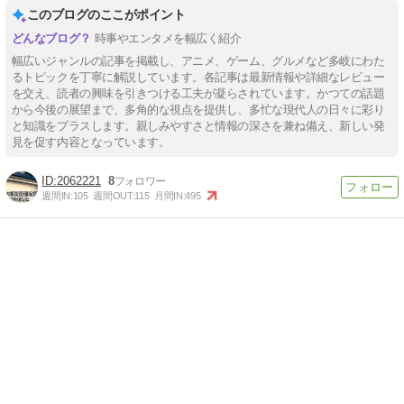
このブログのここがポイント
時事やエンタメを幅広く紹介
幅広いジャンルの記事を掲載し、アニメ、ゲーム、グルメなど多岐にわた
るトピックを丁寧に解説しています。各記事は最新情報や詳細なレビュー
を交え、読者の興味を引きつける工夫が凝らされています。かつての話題
から今後の展望まで、多角的な視点を提供し、多忙な現代人の日々に彩り
と知識をプラスします。親しみやすさと情報の深さを兼ね備え、新しい発
見を促す内容となっています。
2062221
8
週間IN:
105
週間OUT:
115
月間IN:
495