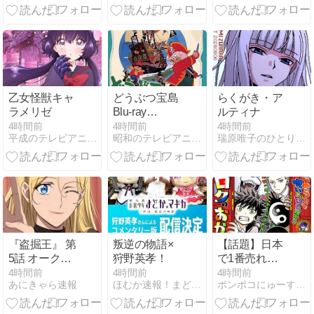
人・ロボット
5選
乙女怪獣キャ
どうぶつ宝島
らくがき・ア
ラメリゼ
Blu-ray
ルティナ
[BSTD-21146]
4時間前
4時間前
4時間前
平成のテレビアニメ＆令和のテレビアニメ
昭和のテレビアニメ＆特撮ヒーロー
瑞原唯子のひとりごと
『盗掘王』 第
叛逆の物語×
【話題】日本
5話 オークシ
狩野英孝！
で1番売れて
ョン決戦と新
いる雑誌、週
4時間前
4時間前
4時間前
あにきゃら速報
ほむか速報！まどマギ SS まとめ
ポンポコにゅーす 三日月狸璃のアニメ感想サイト
たな遺物
刊少年ジャン
プ紙版が100