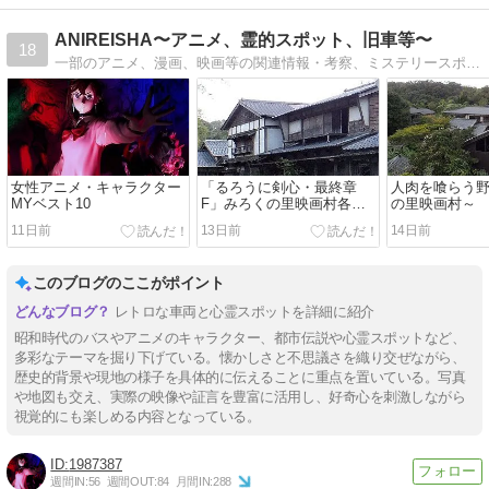
ANIREISHA〜アニメ、霊的スポット、旧車等〜
18
一部のアニメ、漫画、映画等の関連情報・考察、ミステリースポット、昭和50年前後以前の旧車とそのミニカー関連等。
女性アニメ・キャラクター
「るろうに剣心・最終章
人肉を喰らう
MYベスト10
F」みろくの里映画村各ロ
の里映画村～
ケシーン
11日前
13日前
14日前
このブログのここがポイント
レトロな車両と心霊スポットを詳細に紹介
昭和時代のバスやアニメのキャラクター、都市伝説や心霊スポットなど、
多彩なテーマを掘り下げている。懐かしさと不思議さを織り交ぜながら、
歴史的背景や現地の様子を具体的に伝えることに重点を置いている。写真
や地図も交え、実際の映像や証言を豊富に活用し、好奇心を刺激しながら
視覚的にも楽しめる内容となっている。
1987387
週間IN:
56
週間OUT:
84
月間IN:
288