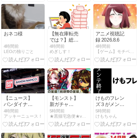
万部を下回り
国内で大台を
超える雑誌は
ゼロに。な
お、電子版を
含めた漫画市
おネコ様
【無在庫転売
アニメ視聴記
場規模は歴史
では？】総額
録 2026.8.6
上最盛期を迎
43億円超の少
4時間前
4時間前
4時間前
えている！！
LEOの独りごと
めぎしす！
【ゲーム】モチベーション維持日記【アニメ】
年ジャンプの
グッズを大量
注文しキャン
セルした女が
逮捕される
【ニュース】
【モンスト】
けものフレン
バンダイナム
新ガチャ
ズ３がメンテ
コHDの2027
「彩・獣神
終了 ☆4『サ
4時間前
5時間前
5時間前
アッキーニュース！
★黒猫宅急便★ver.４
けもちゃん
年度1Q決算が
祭」 新限定キ
ンクリストバ
発表！RED・
ャラ：カーミ
ルゾウガメ』
ライダー・ウ
ラ、ツクモ 使
(CV:弓木あや
ルトラ・プリ
ってみた！
な)が登場