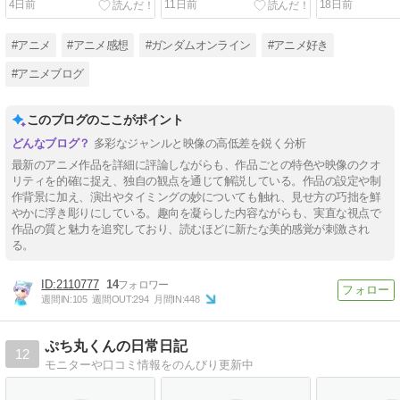
4日前
11日前
18日前
#アニメ
#アニメ感想
#ガンダムオンライン
#アニメ好き
#アニメブログ
このブログのここがポイント
多彩なジャンルと映像の高低差を鋭く分析
最新のアニメ作品を詳細に評論しながらも、作品ごとの特色や映像のクオ
リティを的確に捉え、独自の観点を通じて解説している。作品の設定や制
作背景に加え、演出やタイミングの妙についても触れ、見せ方の巧拙を鮮
やかに浮き彫りにしている。趣向を凝らした内容ながらも、実直な視点で
作品の質と魅力を追究しており、読むほどに新たな美的感覚が刺激され
る。
2110777
14
週間IN:
105
週間OUT:
294
月間IN:
448
ぷち丸くんの日常日記
12
モニターや口コミ情報をのんびり更新中