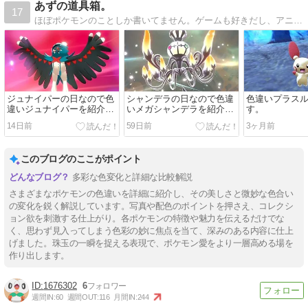
あずの道具箱。
17
ほぼポケモンのことしか書いてません。ゲームも好きだし、アニメも毎週欠かさず視聴してます！色違いポケモンマニア見習いです。
ジュナイパーの日なので色
シャンデラの日なので色違
色違いプラス
違いジュナイパーを紹介し
いメガシャンデラを紹介し
す。
ます(剣盾版)。
ます(ポケチャン版)。
14日前
59日前
3ヶ月前
このブログのここがポイント
多彩な色変化と詳細な比較解説
さまざまなポケモンの色違いを詳細に紹介し、その美しさと微妙な色合い
の変化を鋭く解説しています。写真や配色のポイントを押さえ、コレクシ
ョン欲を刺激する仕上がり。各ポケモンの特徴や魅力を伝えるだけでな
く、思わず見入ってしまう色彩の妙に焦点を当て、深みのある内容に仕上
げました。珠玉の一瞬を捉える表現で、ポケモン愛をより一層高める場を
作り出します。
1676302
6
週間IN:
60
週間OUT:
116
月間IN:
244