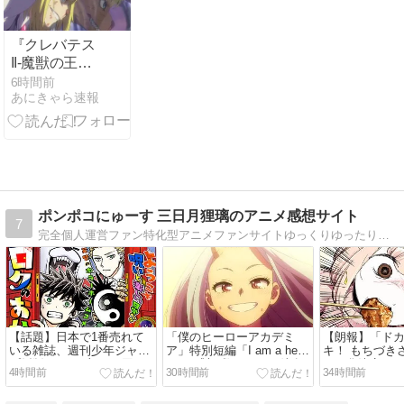
『クレバテス
II-魔獣の王と
偽りの勇者伝
6時間前
あにきゃら速報
承-』 第5話 黒
い塔の顕現と
クレバテスの
挑発
ポンポコにゅーす 三日月狸璃のアニメ感想サイト
7
完全個人運営ファン特化型アニメファンサイトゆっくりゆったり更新私自身が「ファン」だからファンの声を掬い束ねる場所を求め作ったサイトです
【話題】日本で1番売れて
「僕のヒーローアカデミ
【朗報】「ド
いる雑誌、週刊少年ジャン
ア」特別短編「I am a hero
キ！ もちづきさ
プ紙版が100万部を下回り
too」感想 救けられた彼女
ニメ化決定！
4時間前
30時間前
34時間前
国内で大台を超える雑誌は
の成長、見守る大人。世界
ャグホラー合
ゼロに。なお、電子版を含
が“更に向こうへ”進む音を
上波で！？制