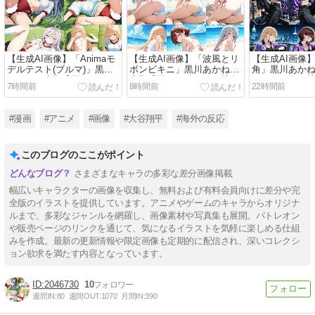
【生成AI画像】「Animaモ
【生成AI画像】「波風とリ
【生成AI画像
デルテスト(ブルマ)」黒川
ボンビキニ」黒川あかね＋
角」黒川あか
あかね＋鹿野千夏＋アーリ
鹿野千夏＋アーリャ＋椎名
＋アーリャ＋
7時間前
8時間前
22時間前
ャ＋椎名真昼＋桜島麻衣＋
真昼＋和栗薫子＋アリュー
栗薫子＋アリ
水原千鶴＋和栗薫子＋山城
シア＋オリジナルヒロイン
リジナルヒロ
恋＋樋口円香＋朝凪海＋ア
#漫画
#アニメ
#画像
#大谷翔平
#海外の反応
リューシア【R-18】
このブログのここがポイント
さまざまなキャラの多彩な差分画像掲載
幅広いキャラクターの画像を収集し、無料および有料会員向けに差分や完
全版のイラストを提供しています。アニメやゲームのキャラからオリジナ
ルまで、多彩なジャンルを網羅し、画像素材や写真集も展開。パトレオン
や販売ページのリンクを通じて、気になるイラストを気軽に楽しめる仕組
みを作成。最新の更新情報や限定画像も定期的に配信され、深いコレクシ
ョン欲求を満たす内容となっています。
2046730
10
週間IN:
80
週間OUT:
1070
月間IN:
390