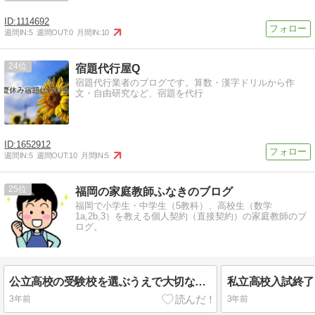
1114692
週間IN:
5
週間OUT:
0
月間IN:
10
24
宿題代行屋Q
宿題代行業者のブログです。算数・漢字ドリルから作
文・自由研究など、宿題を代行
1652912
週間IN:
5
週間OUT:
10
月間IN:
5
25
福岡の家庭教師ふなきのブログ
福岡で小学生・中学生（5教科）、高校生（数学
1a,2b,3）を教える個人契約（直接契約）の家庭教師のブ
ログ。
公立高校の受験校を選ぶうえで大切なこと
私立高校入試終了
3年前
3年前