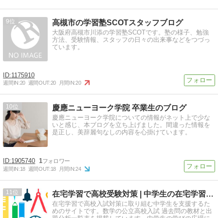
9
高槻市の学習塾SCOTスタッフブログ
大阪府高槻市川添の学習塾SCOTです。塾の様子、勉強
方法、受験情報、スタッフの日々の出来事などをつづっ
ています。
1175910
週間IN:
20
週間OUT:
20
月間IN:
20
10
慶應ニューヨーク学院 卒業生のブログ
慶應ニューヨーク学院についての情報がネット上で少な
いと感じ、本ブログを立ち上げました。間違った情報を
是正し、美辞麗句なしの内容を心掛けています。
1905740
1
週間IN:
18
週間OUT:
18
月間IN:
24
11
在宅学習で高校受験対策 | 中学生の在宅学習支援教室
在宅学習で高校入試対策に取り組む中学生を支援するた
めのサイトです。数学の公立高校入試 過去問の教材と出