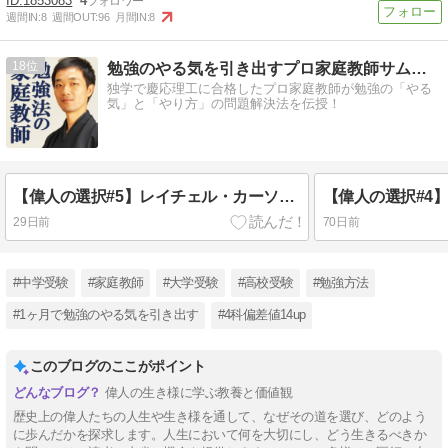
1853083
4
週間IN:
8
週間OUT:
96
月間IN:
8
18
勉強のやる気を引き出すプロ家庭教師サムライ先生
独学で慶応理工に合格したプロ家庭教師が勉強の「やる
気」と「やり方」の問題解決法を伝授！
【偉人の選択#5】レイチェル・カーソン『沈黙の春』―世界を動かした一冊
29日前
70日前
#中学受験
#家庭教師
#大学受験
#高校受験
#勉強方法
#1ヶ月で勉強のやる気を引き出す
#4科偏差値14up
このブログのここがポイント
偉人の生き様に学ぶ教養と価値観
歴史上の偉人たちの人生や生き様を通して、なぜその道を選び、どのよう
に歩んだかを探求します。人生において何を大切にし、どう生きるべきか