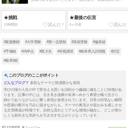
ところをすべて取り入れました。
★挑戦
★最後の伝言
15時間前
4ヶ月前
#家庭教師
#大学受験
#第一志望校
#高校受験
#偏差値
#予備校
#内申点
#医大生
#冬期講習
#岐阜県入試情報
#評定
#岐阜5校
このブログのここがポイント
多彩なテーマと情感豊かな表現
学びの場や人生の中で芽生える思いを詩的かつ繊細に綴ることに特徴があ
ります。記事の中には、古き良き故郷や未来へ向かう希望が織り交ざり、
静かでありながら心に響く表現が多用されています。日常の何気ない瞬間
や思索の断片を巧みに描きながらも、テーマの奥深さや温かみを感じさせ
る文章構成が特徴です。自然な流れとリアルな感情が融合し、どこか懐か
しくも前向きな気持ちを引き出す仕上がりとなっています。
1115075
6