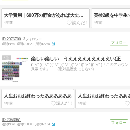
大学費用｜600万の貯金があれば大丈夫？学費の貯め方【体験談】
4年前
4年前
2076799
2
週間IN:
40
週間OUT:
20
月間IN:
240
5
楽しい楽しい うえええええええええい(正常です)
(ﾟ∀ﾟ)(ﾟ∀ﾟ)(ﾟ∀ﾟ)(ﾟ∀ﾟ)(ﾟ∀ﾟ)(ﾟ∀ﾟ)(ﾟ∀ﾟ)「このアカウ
異常です」 (絶対黒歴史にしない)
人生おおお終わったああああああ
人生おおお終わったああ
4年前
4年前
2053951
週間IN:
40
週間OUT:
68
月間IN:
164