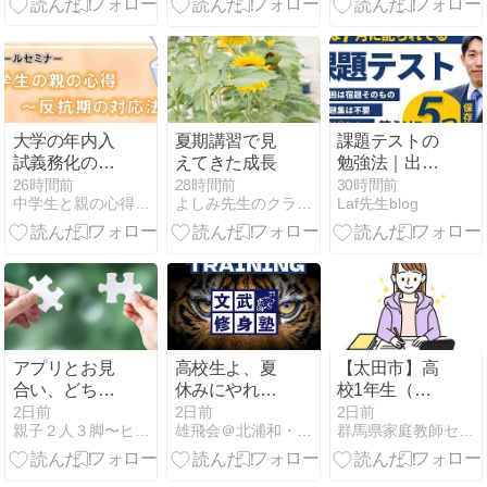
か？
で通えるスク
ールまとめ
大学の年内入
夏期講習で見
課題テストの
試義務化の行
えてきた成長
勉強法｜出題
方
範囲は夏休み
26時間前
28時間前
30時間前
中学生と親の心得 高校受験の勉強法相談
よしみ先生のクラスルーム
Laf先生blog
の宿題。対策
の5ステップ
アプリとお見
高校生よ、夏
【太田市】高
合い、どちら
休みにやれる
校1年生（女
が良いの？
ところまで
子）｜特進コ
2日前
2日前
2日前
親子２人３脚〜ヒミツの質問で、受験合格を目指す〜
雄飛会＠北浦和・最強個人塾流：志望校に見合う【格】の育て方
群馬県家庭教師センター
【尽己】を！
ース在籍・英
語または数学
をサポートし