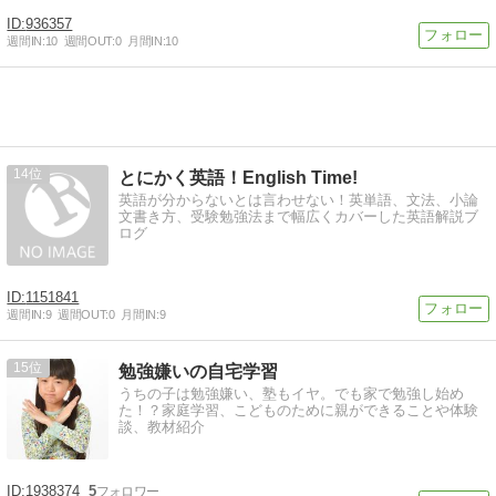
936357
週間IN:
10
週間OUT:
0
月間IN:
10
14
とにかく英語！English Time!
英語が分からないとは言わせない！英単語、文法、小論
文書き方、受験勉強法まで幅広くカバーした英語解説ブ
ログ
1151841
週間IN:
9
週間OUT:
0
月間IN:
9
15
勉強嫌いの自宅学習
うちの子は勉強嫌い、塾もイヤ。でも家で勉強し始め
た！？家庭学習、こどものために親ができることや体験
談、教材紹介
1938374
5