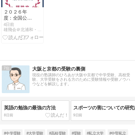
２０２６年
度：全国公立
高校入試・評
4日前
雄飛会＠北浦和・最強個人塾流：志望校に見合う【格】の育て方
論文の最新潮
流
7
大阪と京都の受験の裏側
現役の塾講師のひろあが大阪や京都で中学受験、高校受
験、大学受験をされる方のために受験情報や受験ノウハ
ウなどを解説します。
英語の勉強の最強の方法
8日前
9日前
#中学受験
#大学受験
#高校受験
#受験
#私立大学
#中堅私立