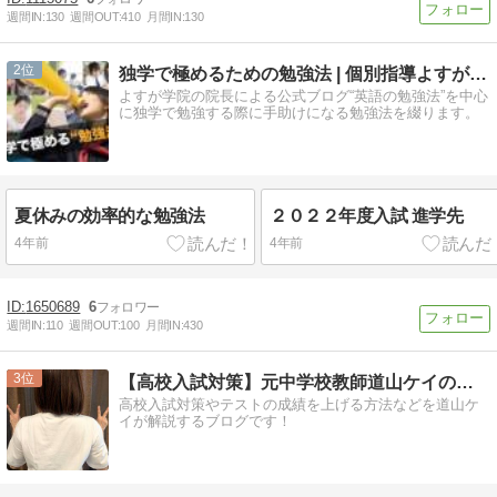
週間IN:
130
週間OUT:
410
月間IN:
130
2
独学で極めるための勉強法 | 個別指導よすが学院
よすが学院の院長による公式ブログ“英語の勉強法”を中心
に独学で勉強する際に手助けになる勉強法を綴ります。
夏休みの効率的な勉強法
２０２２年度入試 進学先
4年前
4年前
1650689
6
週間IN:
110
週間OUT:
100
月間IN:
430
3
【高校入試対策】元中学校教師道山ケイのオフィシャルブログ
高校入試対策やテストの成績を上げる方法などを道山ケ
イが解説するブログです！