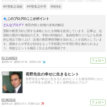
#中堅私立高校
#中堅私立中学
#特待生
このブログのここがポイント
教育内情と校種の多角的解説
受験や教育方針に関する多岐にわたる情報を提供しています。記事は、志
望校の選択や勉強法の工夫、学校の特徴紹介、進路指導のコツなどを具体
的な視点で取り上げ、読者の教育事情理解を深めることを目的としていま
す。親御さんや学生が自信をもって学校選びや学習計画を進められるよ
う、有益なヒントを幅広く伝える内容構成です。
2140923
週間IN:
24
週間OUT:
96
月間IN:
236
8
長野先生の幸せに生きるヒント
長野先生が幸せに生きるためのヒントを発信30年にわた
り小中学生を指導してきた長野先生のブログ
863316
週間IN:
20
週間OUT:
0
月間IN:
110