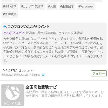
#海外留学
#カナダ卒業留学
#bc州
#正規留学
#Vancouver
#留学費用
このブログのここがポイント
実体験に基づく詳細解説とリアルな体験談
カナダ留学を具体的なエピソードとともに紹介します。部活動や費用支払
いのタイミング、スマホ料金の実例、ホームステイの変遷、生活の兆しと
その乗り越え方など、多角的な視点から現地のリアルを伝えています。留
学準備や現地で起きる様々な出来事を包み隠さず記録し、実践的なアドバ
イスとともに、留学を検討する人に安心感と具体的なイメージを提供しま
す。
2128780
3
週間IN:
13
週間OUT:
20
月間IN:
67
13
全国高校受験ナビ
高校受験に関する情報を配信しています受験ＮＥＷＳほ
か各高校・高専の偏差値を学科別に表記しております。