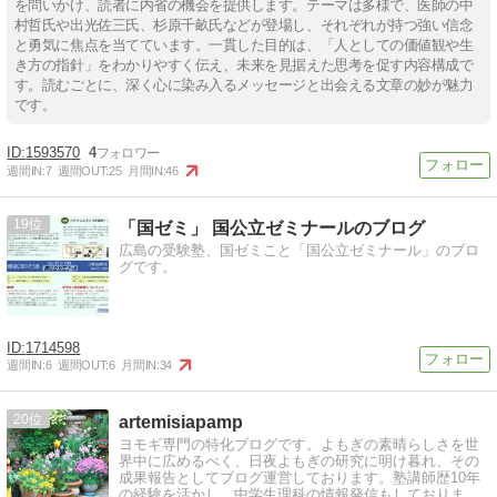
を問いかけ、読者に内省の機会を提供します。テーマは多様で、医師の中
村哲氏や出光佐三氏、杉原千畝氏などが登場し、それぞれが持つ強い信念
と勇気に焦点を当てています。一貫した目的は、「人としての価値観や生
き方の指針」をわかりやすく伝え、未来を見据えた思考を促す内容構成で
す。読むごとに、深く心に染み入るメッセージと出会える文章の妙が魅力
です。
1593570
4
週間IN:
7
週間OUT:
25
月間IN:
46
19
「国ゼミ」 国公立ゼミナールのブログ
広島の受験塾、国ゼミこと「国公立ゼミナール」のブロ
グです。
1714598
週間IN:
6
週間OUT:
6
月間IN:
34
20
artemisiapamp
ヨモギ専門の特化ブログです。よもぎの素晴らしさを世
界中に広めるべく、日夜よもぎの研究に明け暮れ、その
成果報告としてブログ運営しております。塾講師歴10年
の経験を活かし、中学生理科の情報発信もしておりま