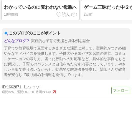
わかっているのに変われない母親へ
18時間前
2日前
このブログのここがポイント
実践的な子育て支援と具体例を融合
子育てや教育現場で直面するさまざまな課題に対して、実用的かつきめ細
やかなアドバイスを提供します。子供のやる気や学習習慣の改善、コミュ
ニケーションの取り方、困った行動への対応策など、具体的な事例をもと
に解説し、子育てのバランスと自信をもたらす内容となっています。やさ
しい言葉で寄り添いながらも、効果的な解決法を提案し、親御さんや教育
者が安心して取り組める情報を発信しています。
1662871
1
週間IN:
50
週間OUT:
80
月間IN:
140