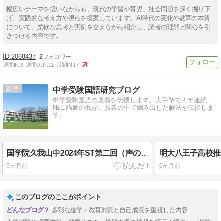
幅広いテーマを扱いながらも、現代の学習や育児、社会問題を深く掘り下
げ、実践的な考え方や視点を提案しています。AI時代の変化や教育の本質
について、柔軟な思考と実例を交えながら紹介し、読者の理解と関心を引
きつける内容です。
2068437
2
週間IN:
3
週間OUT:
11
月間IN:
17
30
中学受験国語研究ブログ
中学受験国語の奥義を伝授します。大手塾で４年連続
№１講師の私が、授業の中で編み出した解法を伝授しま
す。
国学院久我山中2024年ST第二回（声の教育社版には解説がありません）
明大八王子高校推薦
6ヶ月前
6ヶ月前
このブログのここがポイント
多彩な進学・教育対策と自己成長を重視した内容