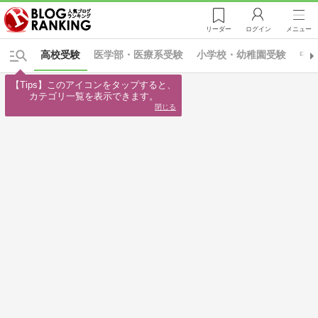
リーダー
ログイン
メニュー
高校受験
医学部・医療系受験
小学校・幼稚園受験
中
【Tips】このアイコンをタップすると、

カテゴリ一覧を表示できます。
閉じる