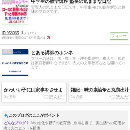
28
中学生の数学講座 塾長の気ままな日記
管理人の気ままな日記です。中学生向けの数学解説と趣
味のブログです。
958065
1
週間IN:
4
週間OUT:
12
月間IN:
4
29
とある講師のホンネ
フリーの講師。国・数・英・理を指導中。東大卒。現在
は家庭教師中心ですが、大人の文章教室なども開いてい
ます。
かわいい子には家事をさせよ
雑記：味の素論争と丸鶏出汁
9ヶ月前
9ヶ月前
このブログのここがポイント
AIの進化や親子の教育観に焦点を当て、実生活への応用や
考え方のヒントを提供