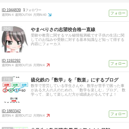
1944839
1
週間IN:
4
週間OUT:
64
月間IN:
40
26
やまべりさの志望校合格一直線
受験や教育に関するマル秘情報満載です子供の生活に関
してのお悩みや受験に対する基本知識など知って得する
内容にフォーカス
1192292
週間IN:
4
週間OUT:
16
月間IN:
4
27
硫化鉄の「数学」を「数楽」にするブログ
数学で苦労している学生さんや、数学が苦手で困った事
がある大人の人のための、「数学を楽しむ」ブログ。 数
学って、楽して楽しんだ方が成績あがるんですよ！
1883342
週間IN:
4
週間OUT:
12
月間IN:
4