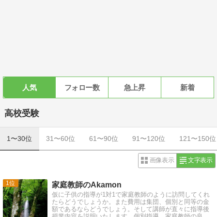
人気
フォロー数
急上昇
新着
高校受験
1〜30位
31〜60位
61〜90位
91〜120位
121〜150位
画像表示
文字表示
1
家庭教師のAkamon
仮に子供の指導が1対1で家庭教師のように訪問してくれ
たらどうでしょうか。また費用は集団、個別と同等の金
額であるならどうでしょう。そして講師が直々に指導後
授業内容を説明いたします。個別指導、家庭教師の良い