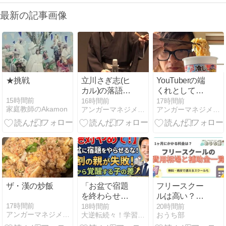
最新の記事画像
★挑戦
立川さぎ志(ヒ
YouTuberの端
カル)の落語
くれとしては
全部聞いちゃ
やらないわけ
15時間前
16時間前
17時間前
家庭教師のAkamon
アンガーマネジメントとコーチングが教育を変える
アンガーマネジメントとコーチングが教育を変える
ったよね
にはいかない
笑
ザ・漢の炒飯
「お盆で宿題
フリースクー
を終わらせな
ルは高い？費
きゃ！」と焦
用相場と補助
17時間前
18時間前
20時間前
アンガーマネジメントとコーチングが教育を変える
大逆転続々！学習法指導塾ＰＨＩの次世代の教育法大公開！
おうち部
っていません
金制度、無料