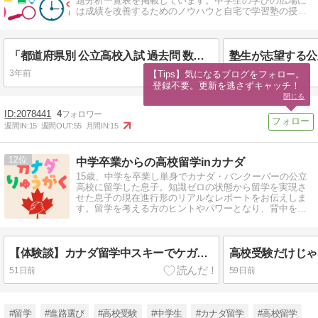
題分析一覧表を掲載しています。中学生の学びの広場に
は成績を改善するためのノウハウと自宅で学習塾の授業
が受けられるサイトも掲載しています。
「都道府県別 公立高校入試 過去問 数学」のご案内
3年前
4年前
【Tips】気になるブログをフォロー。

登録不要。更新を逃さずキャッチ！
閉じる
2078441
4
週間IN:
15
週間OUT:
55
月間IN:
15
12
中学卒業からの高校留学inカナダ
15歳、中学を卒業し単身でカナダ・バンクーバーの公立
高校に留学した息子。知識ゼロの状態から留学を実現さ
せた息子の現在進行形のリアルなレポートをお伝えしま
す。留学を考える方のヒントやパワーとなり、背中をそ
っと押すことができれば嬉しく思います。
【体験談】カナダ留学中スキーでケガ｜救急病院の受診体験と医療保険の実体験
51日前
59日前
#留学
#進路選び
#高校受験
#中学生
#カナダ留学
#高校留学