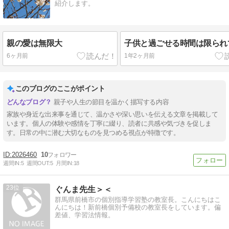
紹介します。
親の愛は無限大
子供と過ごせる時間は限られ
6ヶ月前
1年2ヶ月前
このブログのここがポイント
親子や人生の節目を温かく描写する内容
家族や身近な出来事を通じて、温かさや深い思いを伝える文章を掲載して
います。個人の体験や感情を丁寧に綴り、読者に共感や気づきを促しま
す。日常の中に潜む大切なものを見つめる視点が特徴です。
2026460
10
週間IN:
5
週間OUT:
5
月間IN:
18
23
ぐんま先生＞＜
群馬県前橋市の個別指導学習塾の教室長。こんにちはこ
んにちは！新前橋個別予備校の教室長をしています。偏
差値、学習法情報。