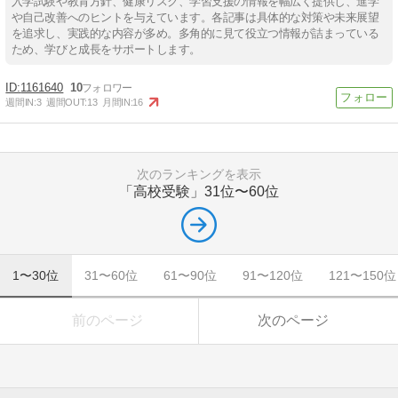
入学試験や教育方針、健康リスク、学習支援の情報を幅広く提供し、進学
や自己改善へのヒントを与えています。各記事は具体的な対策や未来展望
を追求し、実践的な内容が多め。多角的に見て役立つ情報が詰まっている
ため、学びと成長をサポートします。
1161640
10
週間IN:
3
週間OUT:
13
月間IN:
16
次のランキングを表示
「高校受験」
31位〜60位
1〜30位
31〜60位
61〜90位
91〜120位
121〜150位
前のページ
次のページ