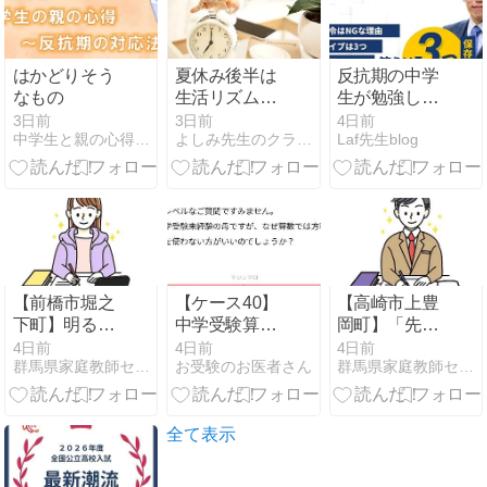
はかどりそう
夏休み後半は
反抗期の中学
なもの
生活リズムを
生が勉強しな
少しずつ学校
い｜逆効果な
3日前
3日前
4日前
中学生と親の心得 高校受験の勉強法相談
よしみ先生のクラスルーム
Laf先生blog
モードへ
NGワードと効
く声かけ
【前橋市堀之
【ケース40】
【高崎市上豊
下町】明るい
中学受験算数
岡町】「先生
中2女子♪ 定期
で方程式を使
となら頑張れ
4日前
4日前
4日前
群馬県家庭教師センター
お受験のお医者さん
群馬県家庭教師センター
テスト対策を
わないのはな
る！」そんな
一緒に頑張っ
ぜ【マシュマ
関係を築いて
てくださる先
ロ】
くださる先生
生募集！
募集（小5・
全て表示
国算理）