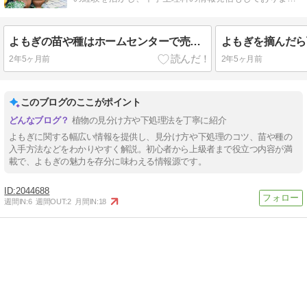
す。
よもぎの苗や種はホームセンターで売ってる？結論：あるわけない理由と仕入れ方
2年5ヶ月前
2年5ヶ月前
このブログのここがポイント
植物の見分け方や下処理法を丁寧に紹介
よもぎに関する幅広い情報を提供し、見分け方や下処理のコツ、苗や種の
入手方法などをわかりやすく解説。初心者から上級者まで役立つ内容が満
載で、よもぎの魅力を存分に味わえる情報源です。
2044688
週間IN:
6
週間OUT:
2
月間IN:
18