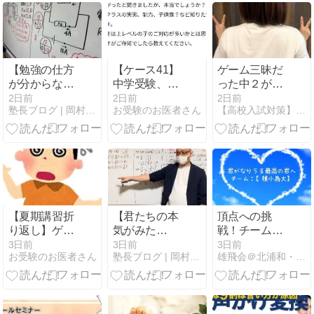
てくださる女
性の先生募
集！
【勉強の仕方
【ケース41】
ゲーム三昧だ
が分からな
中学受験、基
った中２が、
い？】便利な
本校から中堅
やる気も点数
2日前
2日前
2日前
塾長ブログ | 岡村塾 大阪茨木の学習塾
お受験のお医者さん
【高校入試対策】元中学校教師道山ケイのオフィシャルブログ
言葉だよね
校受験層はど
もアップした
ー、でもね間
う変わった
話
違ってるから
か。【マシュ
ね、それ。
マロ】
【夏期講習折
【君たちの本
頂点への挑
り返し】ゲー
気がみた
戦！チーム
ム依存症にご
い！】中１生
【積小為大】
3日前
3日前
3日前
お受験のお医者さん
塾長ブログ | 岡村塾 大阪茨木の学習塾
雄飛会＠北浦和・最強個人塾流：志望校に見合う【格】の育て方
注意を
たちのプライ
への伝言！٩(
ドとこだわり
ᐛ )و②
が見たいん
だ！