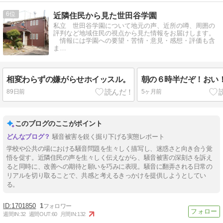
6
近隣住民から見た世田谷学園
私立 世田谷学園について地元の声、近所の噂、周囲の
評判など地域住民の視点から見た情報をお届けします。
情報には学園への要望・苦情・意見・感想・評価も含
ま…
相変わらずの嫌がらせホイッスル。
朝の６時半だぞ！おい
89日前
5ヶ月前
このブログのここがポイント
騒音被害を鋭く掘り下げる実態レポート
学校や公共の場における騒音問題を生々しく描写し、迷惑さと向き合う覚
悟を促す。近隣住民の声を生々しく伝えながら、騒音被害の深刻さを訴え
ると同時に、改善への期待と願いを巧みに表現。騒音に翻弄される日常の
リアルを切り取ることで、共感と考えるきっかけを提供しようとしてい
る。
1701850
1
週間IN:
32
週間OUT:
60
月間IN:
132