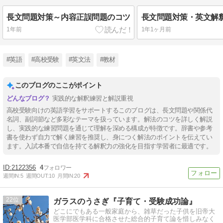
長文問題対策～内容正誤問題のコツ
長文問題対策・英文解
1年前
1年1ヶ月前
#英語
#高校受験
#英文法
#教材
このブログのここがポイント
実践的な解釈練習と解説重視
高校受験向けの英語学習をサポートするこのブログは、長文問題や関係代
名詞、副詞節など多彩なテーマを扱っています。解法のコツを詳しく解説
し、実践的な練習問題を通じて理解を深める構成が特徴です。辞書や参考
書を使わず自力で解く練習を推奨し、身につく解法のポイントを伝えてい
ます。入試本番で自信を持てる解釈力の強化を目指す学習者に最適です。
2122356
4
週間IN:
5
週間OUT:
10
月間IN:
20
22
ガラスのうさぎ『子育て・受験成功論』
どこにでもある一般家庭から、雑草だった子供を旧帝大
医学部医学科に合格させた総合的子育て論を惜しみなく