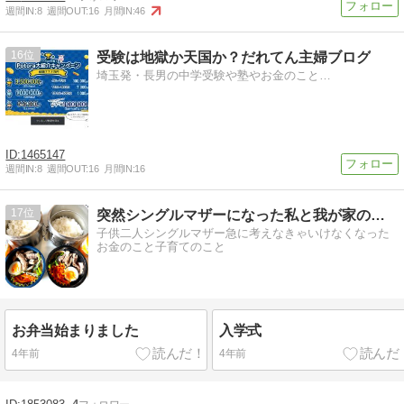
週間IN:
8
週間OUT:
16
月間IN:
46
16
受験は地獄か天国か？だれてん主婦ブログ
埼玉発・長男の中学受験や塾やお金のこと…
1465147
週間IN:
8
週間OUT:
16
月間IN:
16
17
突然シングルマザーになった私と我が家の楽しい毎日
子供二人シングルマザー急に考えなきゃいけなくなった
お金のこと子育てのこと
お弁当始まりました
入学式
4年前
4年前