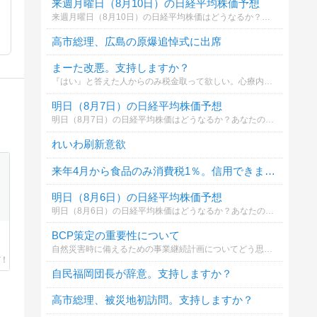
来週月曜日（8月10日）の日経平均株価予想
来週月曜日（8月10日）の日経平均株価はどうなるか？あなたの御意見を聞かせて下さい。勿論希望や勘でもかまいません。見るだけもＯＫ！
高市総理、広島の原爆追悼式に出席
まーた改悪。支持しますか？
『はい』と答えた人からのみ税金取って欲しい。心療内科、来月からｶｳﾝｾﾘﾝｸﾞ時間が10分に短縮されるそうで今でさえ待合室の席を探すのが困難で呼び出しが聞こえない時もあるぐらいなのにｽﾘｯﾊﾟがないヮ立ちっぱだヮになりそうで逆にｽﾄﾚｽが増
明日（8月7日）の日経平均株価予想
明日（8月7日）の日経平均株価はどうなるか？あなたの御意見を聞かせて下さい。勿論希望や勘でもかまいません。見るだけもＯＫ！
れいわ刷新意欲
来年4月から食品のみ消費税1％。信用できますか？
明日（8月6日）の日経平均株価予想
明日（8月6日）の日経平均株価はどうなるか？あなたの御意見を聞かせて下さい。勿論希望や勘でもかまいません。見るだけもＯＫ！
BCP策定の重要性について
自然災害時に備えるための事業継続計画についてどう思いますか。
自民福岡団長が辞意。支持しますか？
高市総理、被災地初訪問。支持しますか？