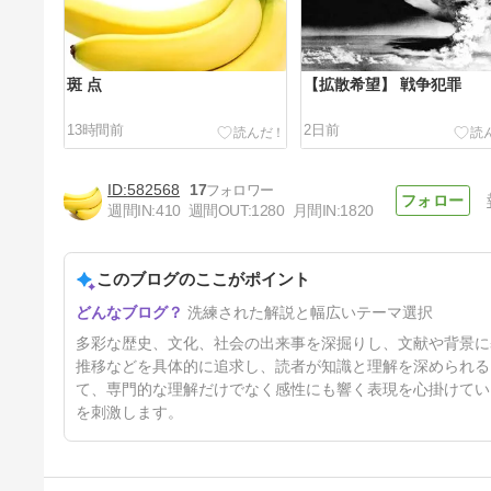
斑 点
【拡散希望】 戦争犯罪
13時間前
2日前
582568
17
週間IN:
410
週間OUT:
1280
月間IN:
1820
このブログのここがポイント
TAXI
洗練された解説と幅広いテーマ選択
3日前
多彩な歴史、文化、社会の出来事を深掘りし、文献や背景に
推移などを具体的に追求し、読者が知識と理解を深められる
て、専門的な理解だけでなく感性にも響く表現を心掛けてい
を刺激します。