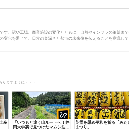
です。駅や工場、商業施設の変化とともに、自然やインフラの細部まで
の変化を通じて、日常の奥深さと都市の未来像を伝えることを意識して
ありますように・・・・
土産
「いつもと違う山ルートへ！静
英霊を慰め平和を祈る「みた
岡大学裏で見つけたマムシ注意
まつり」