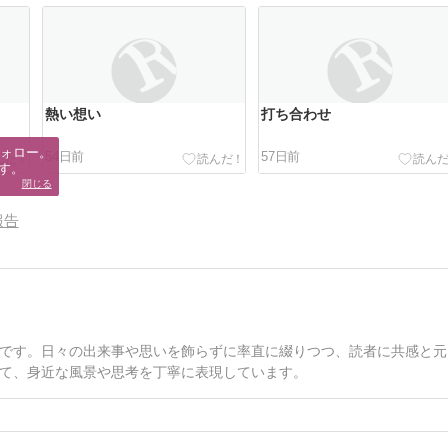
熱い想い
打ち合わせ
ォロー。

54日前
57日前
す。
閉じる
報告
です。日々の出来事や思いを飾らずに率直に綴りつつ、読者に共感と元
て、身近な風景や思考を丁寧に表現しています。