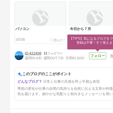
パソコン
今日から７月
【TIPS】気になるブログをフ
10日前
38日前
登録は不要！すぐ使えま
422408
11
週間IN:
430
週間OUT:
720
月間IN:
1650
このブログのここがポイント
５月３１日
日常と仕事の共感を呼ぶ平易な表現
68日前
季節の変化や仕事の合間の気持ちを自然に伝える文章が特徴
気を届けます。細やかな気配りと前向きなメッセージを用い