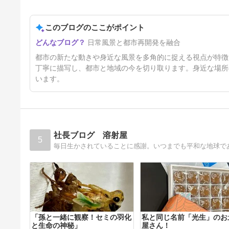
このブログのここがポイント
タワマン敷地
日常風景と都市再開発を融合
5日前
都市の新たな動きや身近な風景を多角的に捉える視点が特徴
丁寧に描写し、都市と地域の今を切り取ります。身近な場所
います。
社長ブログ 溶射屋
5
毎日生かされていることに感謝。いつまでも平和な地球で
「孫と一緒に観察！セミの羽化
私と同じ名前「光生」のお
と生命の神秘」
屋さん！