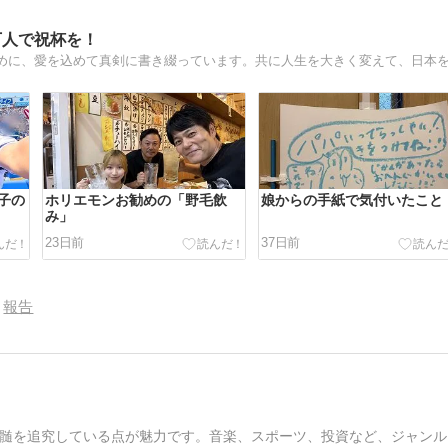
万人で祝杯を！
子の
ホリエモンお勧めの「野毛飲
娘からの手紙で気付いたこと
み」
23日前
37日前
報告
髄を追究している点が魅力です。音楽、スポーツ、投資など、ジャンル