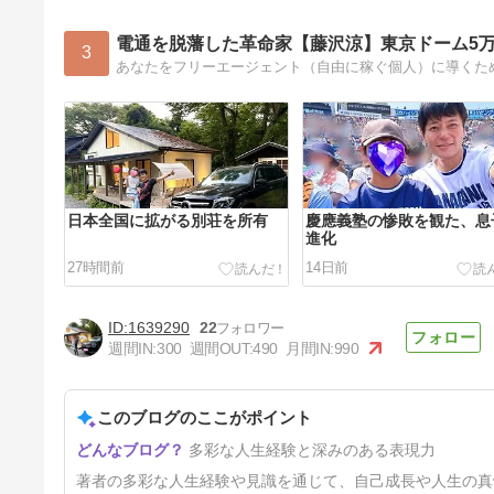
電通を脱藩した革命家【藤沢涼】東京ドーム5
3
日本全国に拡がる別荘を所有
慶應義塾の惨敗を観た、息
進化
27時間前
14日前
1639290
22
週間IN:
300
週間OUT:
490
月間IN:
990
このブログのここがポイント
日経平均7万円突破で、売り目
多彩な人生経験と深みのある表現力
線
52日前
著者の多彩な人生経験や見識を通じて、自己成長や人生の真