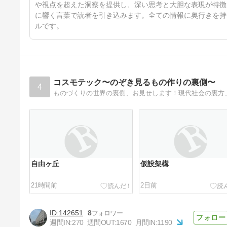
や視点を超えた洞察を提供し、深い思考と大胆な表現が特徴
に響く言葉で読者を引き込みます。全ての情報に奥行きを持
ルです。
コスモテック〜のぞき見るもの作りの裏側〜
4
ものづくりの世界の裏側、お見せします！現代社会の裏方
自由ヶ丘
仮設架構
21時間前
2日前
142651
8
週間IN:
270
週間OUT:
1670
月間IN:
1190