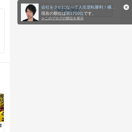
会社をクビになって人生逆転勝利！橘けんじ
続きを表示
現在の順位は
第1710位
です。
≫
このブログの順位を表示
ま