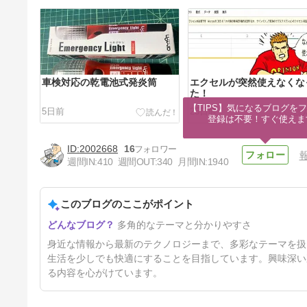
車検対応の乾電池式発炎筒
エクセルが突然使えなくな
た！
【TIPS】気になるブログをフ
5日前
25日前
登録は不要！すぐ使えま
2002668
16
週間IN:
410
週間OUT:
340
月間IN:
1940
このブログのここがポイント
車のバッテリー交換時のバック
多角的なテーマと分かりやすさ
アップ電源
67日前
身近な情報から最新のテクノロジーまで、多彩なテーマを扱
生活を少しでも快適にすることを目指しています。興味深い
る内容を心がけています。