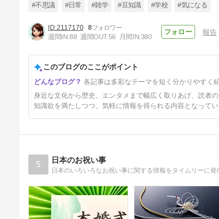
#不思議
#日常
#雑学
#豆知識
#学校
#気になる
2117170
8
報告
週間IN:
88
週間OUT:
56
月間IN:
380
【ばけばけ聖地巡礼】八雲とセ
ツの物語が生まれた松江ってど
んなところ？
このブログのここがポイント
9ヶ月前
各記事は多彩なテーマを短く分かりやすく
身近な文化から歴史、エンタメまで幅広く取りあげ、読者の
知識欲を満たしつつ、気軽に情報を得られる内容となってい
日本のお祝い事
5
日本のいろいろなお祝い事に関する情報をタイムリーに発