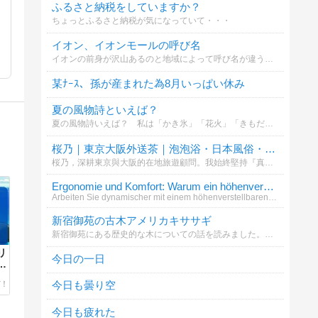
ふるさと納税をしていますか？
ちょっとふるさと納税が気になっていて・・・
イオン、イオンモールの呼び名
イオンの前身が沢山あるのと地域によって呼び名が違うことを知ったのでお聞きしたいです。記入漏れがあったらすみません(*_ _)՞՞この中にない場合はその他へお願い致します
某ﾅｰｽ、孫が産まれた為8月いっぱい休み
夏の風物詩といえば？
夏の風物詩いえば？ 私は「かき氷」「花火」「きもだめし」といったところです (^_^)v
桜乃｜東京大阪外送茶｜泡泡浴・日本風俗・上門服務LINE ID：3sk6 Tg： @Saku62 G
桜乃，深耕東京與大阪的在地旅遊顧問。我始終堅持『真實、透明、安全』的諮詢原則，致力於為每一位貴賓打造最純粹、高品質的深度日本在地體驗。不僅是資源的對接者，更是您旅途中的專業嚮導，讓每一刻都尊榮非凡。諮詢與合作請至：https://gleez
Ergonomie und Komfort: Warum ein höhenverstellbare
Arbeiten Sie dynamischer mit einem höhenverstellbaren Schreibtisch. Bewegung im Alltag wird unterstützt und Sicherheit g
新宿御苑の古木アメリカキササギ
新宿御苑にある歴史的な木についての話を読みました。あなたはこの木の魅力をどう感じますか？
リ
今日の一日
今日も曇り空
今日も疲れた