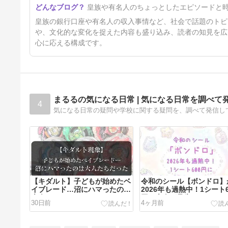
皇族や有名人のちょっとしたエピソードと
ックジルコニアとは！？
10ヶ月前
皇族の銀行口座や有名人の収入事情など、社会で話題のトピ
や、文化的な変化を捉えた内容も盛り込み、読者の知見を広
心に応える構成です。
まるるの気になる日常 | 気になる日常を調べて
4
気になる日常の疑問や学校に関する疑問を、調べて発信し
【キダルト】子どもが始めたベ
令和のシール【ボンドロ】
イブレード…沼にハマったのは
2026年も過熱中！1シート6
大人たちだった
円に大人が見失っているも
30日前
4ヶ月前