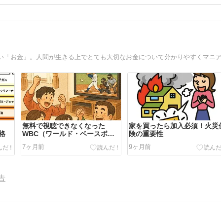
無料で視聴できなくなった
家を買ったら加入必須！火災
格
WBC（ワールド・ベースボー
険の重要性
ル・クラシック）の暴騰する放
7ヶ月前
9ヶ月前
映権料
告