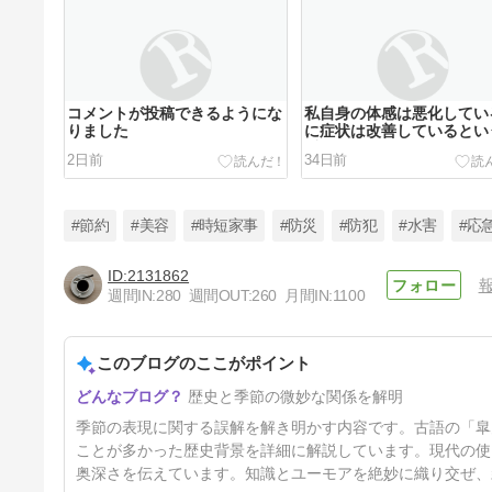
コメントが投稿できるようにな
私自身の体感は悪化してい
りました
に症状は改善しているとい
盾
2日前
34日前
#節約
#美容
#時短家事
#防災
#防犯
#水害
#応
2131862
週間IN:
280
週間OUT:
260
月間IN:
1100
ある記事に【津波対策用の救命
胴衣】のことについても追記
このブログのここがポイント
8ヶ月前
歴史と季節の微妙な関係を解明
季節の表現に関する誤解を解き明かす内容です。古語の「皐
ことが多かった歴史背景を詳細に解説しています。現代の使
奥深さを伝えています。知識とユーモアを絶妙に織り交ぜ、