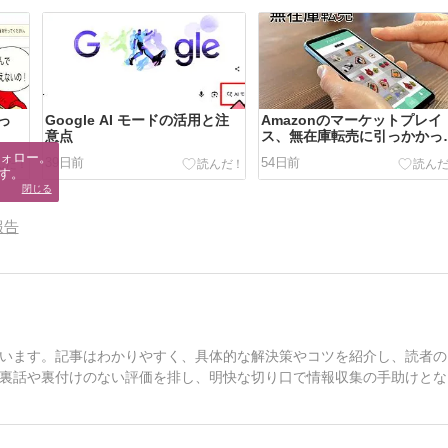
っ
Google AI モードの活用と注
Amazonのマーケットプレイ
意点
ス、無在庫転売に引っかかっ
た！
ォロー。

39日前
54日前
す。
閉じる
報告
います。記事はわかりやすく、具体的な解決策やコツを紹介し、読者の
裏話や裏付けのない評価を排し、明快な切り口で情報収集の手助けとな