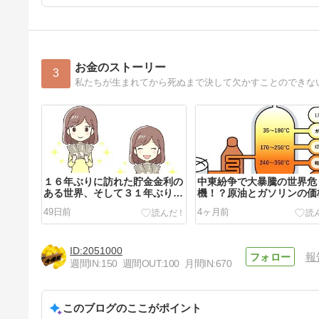
お金のストーリー
3
１６年ぶりに訪れた貯金金利の
中東紛争で大暴騰の世界危
ある世界、そして３１年ぶりに
機！？原油とガソリンの価
1％到達へ！
49日前
4ヶ月前
2051000
報
週間IN:
150
週間OUT:
100
月間IN:
670
このブログのここがポイント
ダイヤモンドの模造品キュービ