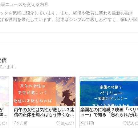
時事ニュースを交える内容
ックを気軽に紹介しています。また、経済や教育に関わる最新の動き
げる役割を果たしています。記述はシンプルで親しみやすく、幅広い関
発信
ています。
が
丙午の女性は気性が激しい？迷
楽園なのに地獄？映画『ペリ
00
信の正体を知ればもう怖くな
ュー』で知る「忘れられた戦
の
い！
い」
7ヶ月前
8ヶ月前