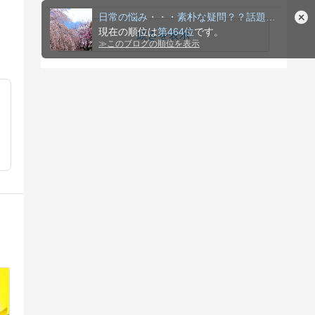
日常の悩み・・・素朴な疑問？？話題の出来事！
現在の順位は
第464位
です。
続きを表示
≫
このブログの順位を表示