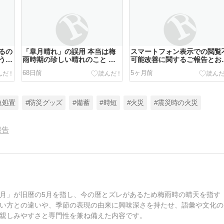
るの
「皐月晴れ」の誤用 本当は梅
スマートフォン表示での閲覧
う矛
雨時期の珍しい晴れのこと 旧
可能改善に関するご報告とお
暦は今の暦と一ヶ月程度ずれて
び
68日前
5ヶ月前
いるから
急処置
#防災グッズ
#備蓄
#時短
#火災
#震災時の火災
報告
月」が旧暦の5月を指し、今の暦とズレがあるため梅雨時の晴天を指す
い方との違いや、季節の表現の由来に興味深さを持たせ、語彙や文化の
親しみやすさと専門性を兼ね備えた内容です。