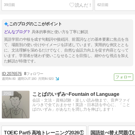
39日前
62日前
このブログのここがポイント
具体的事例と使い方を丁寧に解説
英語学習の中核を成す句動詞や接続詞、前置詞などの基本要素に焦点を当
て、場面別の使い分けやイメージを詳述しています。実用的な例文ととも
に、文法理解を深めるだけでなく、自然な会話力向上を促す内容となって
います。学習者が迷わず使いこなせることを目指し、細やかな視点を加え
た解説が特徴です。
2076576
8
週間IN:
80
週間OUT:
180
月間IN:
920
20
ことばのいずみ~Fountain of Language
会話・文法・資格試験・楽しい読み物まで、音声ファイ
ルつきで全ておまかせ！英語・日本語を中心に、「こと
ばのいずみ」があなたを潤し力を伸ばします！
TOEIC Part5 高地トレーニング2026①