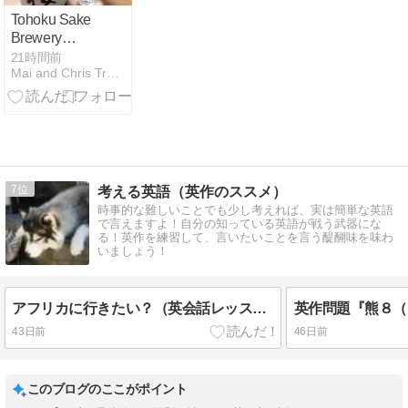
Tohoku Sake
Brewery
Itinerary: Best
21時間前
Mai and Chris Travel
Local Sake &
Breweries to
Visit in
Northeast
Japan
7
考える英語（英作のススメ）
時事的な難しいことでも少し考えれば、実は簡単な英語
で言えますよ！自分の知っている英語が戦う武器にな
る！英作を練習して、言いたいことを言う醍醐味を味わ
いましょう！
アフリカに行きたい？（英会話レッスンより）
43日前
46日前
このブログのここがポイント