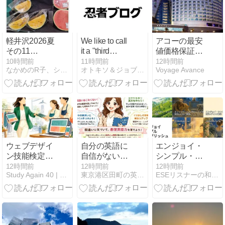
軽井沢2026夏
We like to call
アコーの最安
その11
it a "third
値価格保証に
TSURUYA
place." It's not
ついて
10時間前
11時間前
12時間前
なかめのR子、シアトルで駐妻になる。
オトキソ＆ジョブキソ＆モテキソノート
Voyage Avance
your home. It's
not your work.
ウェブデザイ
自分の英語に
エンジョイ・
ン技能検定3
自信がない…
シンプル・イ
級に合格した
自分の間違い
ングリッシュ
12時間前
12時間前
12時間前
Study Again 40 | 40代、勉強し直す人へ。
東京港区田町の英語学校English Plus英語講師ブログ
ESEリスナーの和訳＆チャンク解説ブログ
ら次は？40代
に自分で気づ
今週のチャン
の活かし方と
ける基礎英語
ク解説まとめ
2級への道
力をつける第
（8/3〜8/7）
一歩！English
Plusレッスン