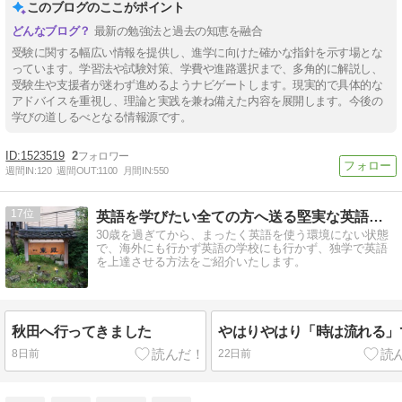
このブログのここがポイント
最新の勉強法と過去の知恵を融合
受験に関する幅広い情報を提供し、進学に向けた確かな指針を示す場とな
っています。学習法や試験対策、学費や進路選択まで、多角的に解説し、
受験生や支援者が迷わず進めるようナビゲートします。現実的で具体的な
アドバイスを重視し、理論と実践を兼ね備えた内容を展開します。今後の
学びの道しるべとなる情報源です。
1523519
2
週間IN:
120
週間OUT:
1100
月間IN:
550
17
英語を学びたい全ての方へ送る堅実な英語独学方法〜過去の振返り
30歳を過ぎてから、まったく英語を使う環境にない状態
で、海外にも行かず英語の学校にも行かず、独学で英語
を上達させる方法をご紹介いたします。
秋田へ行ってきました
やはりやはり「時は流れる」
8日前
22日前