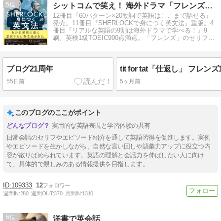
5
シットコムで笑え！ 海外ドラマ「フレンズ」英語攻略ガイド
12冊目『60パターン×20動詞で英語はここまで話せる』
発売。11冊目『SHERLOCKで身につく英文法』重版。4
冊目『リアルな英語の9割は海外ドラマで学べる！』9
刷。英検1級TOEIC990点満点。「フレンズ」のセリフを
解説
ブログ21周年
tit for tat「仕返し」 フレン
55日前
5ヶ月前
このブログのここがポイント
実用的な英語表現と学習体験の共有
日常会話のセリフやエピソード紹介を通して英語習得を促進します。実例
やエピソードを生かしながら、自然な言い回しや語彙力アップに役立つ内
容が散りばめられています。英語の理解と会話力を伸ばしたい人に向け
て、具体的で親しみのある情報提供を目指します。
109333
12
週間IN:
280
週間OUT:
370
月間IN:
1310
6
洋書で英会話