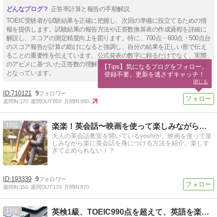
正答率計算と報告の手順解説
TOEIC受験者が試験結果を正確に把握し、次回の準備に役立てるための情
報を提供します。試験結果の報告方法や正答数換算表の作成過程を詳細に
解説し、スコアの測定精度向上を図ります。特に、700点・600点・500点台
のスコア報告が計算の助けになると強調し、自分の結果を正しい形で伝え
ることの重要性を伝えています。公式発表の数字に頼るだけでなく、実際
のアビメに基づいた正答数の理解を深め、確かな次の目標設定を促す内容
【Tips】気になるブログをフォロー。

となっています。
登録不要。更新を逃さずキャッチ！
閉じる
710121
9
週間IN:
170
週間OUT:
850
月間IN:
980
10
楽楽！英会話〜映画を使って楽しみながら自然な英語を身につける
大人の英会話教室を開いているyoshiが、映画を使って楽
しみながら楽に英会話を身につける方法を紹介。楽しす
ぎて止められない！？
193339
9
週間IN:
150
週間OUT:
170
月間IN:
870
11
英検1級、TOEIC990点を超えて、英語を楽しむブログ