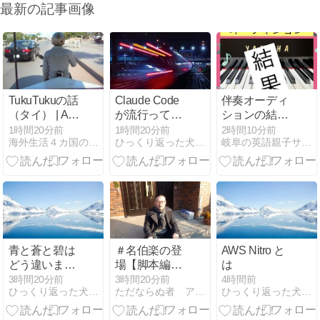
最新の記事画像
TukuTukuの話
Claude Code
伴奏オーディ
（タイ） | A
が流行ってま
ションの結
Story about
すがchatgpt的
果！
1時間20分前
1時間20分前
2時間10分前
海外生活４カ国の楽しく危険な経験を紹介します！
ひっくり返った犬小屋に逃げろ
岐阜の英語親子サークル！ぶんぶんばちえいごクラブ
Tukutuku
に見て彼はイ
(Thailand) .
ケてますか？
青と蒼と碧は
＃名伯楽の登
AWS Nitro と
どう違います
場【脚本編
は
か？
⑭】
3時間20分前
3時間20分前
4時間前
ひっくり返った犬小屋に逃げろ
ただならぬ者 アメリカ留学生兼小説家の主張
ひっくり返った犬小屋に逃げろ