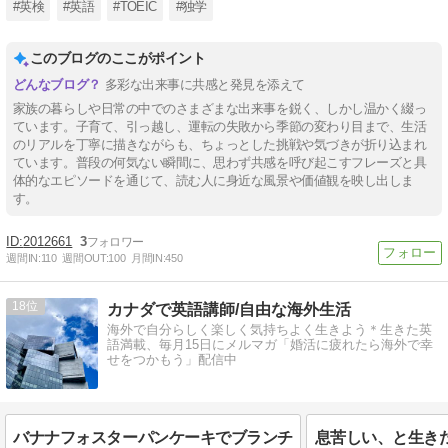
#英検
#英語
#TOEIC
#独学
このブログのここがポイント
多彩な出来事に共感と発見を添えて
家族の暮らしや日常の中でのさまざまな出来事を鋭く、しかし温かく綴っ
ています。子育て、引っ越し、運転の失敗から季節の変わり目まで、生活
のリアルを丁寧に描きながらも、ちょっとした挑戦や気づきが折り込まれ
ています。普段の何気ない瞬間に、思わず共感を呼び起こすフレーズと具
体的なエピソードを通じて、読む人に身近な風景や価値観を映し出しま
す。
2012661
3
週間IN:
110
週間OUT:
100
月間IN:
450
18
カナダで英語講師/自由な海外生活
海外で自分らしく楽しく気持ちよく生きよう＊生きた英
語満載、毎月15日にメルマガ「婚活に疲れたら海外で幸
せをつかもう」配信中
バナナフォスターパンケーキでブランチ
息苦しい、と生き