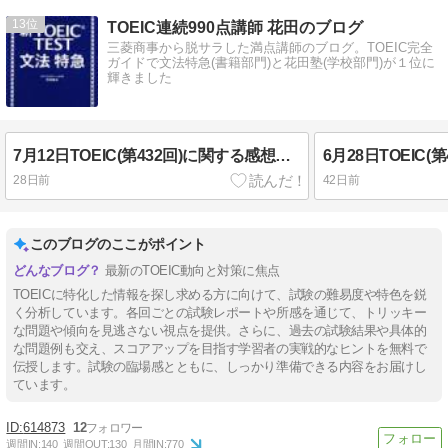
13
TOEIC連続990点講師 花田のブログ
三菱商事から脱サラした満点講師のブログ。TOEIC完全
ガイドで文法特急(書籍部門)と花田塾(学校部門)が１位に
輝きました
7月12日TOEIC(第432回)に関する感想・難易度・速報 午前の部
28日前
42日前
このブログのここがポイント
最新のTOEIC動向と対策に焦点
TOEICに特化した情報を探し求める方に向けて、試験の難易度や特色を鋭
く分析しています。各回ごとの試験レポートや所感を通じて、トリッキー
な問題や傾向を見逃さない視点を提供。さらに、過去の試験結果や具体的
な問題例も交え、スコアアップを目指す学習者の実戦的なヒントを無料で
伝授します。試験の臨場感とともに、しっかり準備できる内容をお届けし
ています。
614873
12
週間IN:
140
週間OUT:
130
月間IN:
770