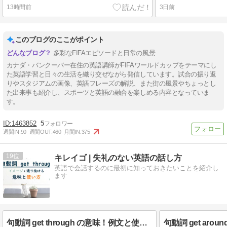
13時間前
3日前
このブログのここがポイント
多彩なFIFAエピソードと日常の風景
カナダ・バンクーバー在住の英語講師がFIFAワールドカップをテーマにし
た英語学習と日々の生活を織り交ぜながら発信しています。試合の振り返
りやスタジアムの画像、英語フレーズの解説、また街の風景やちょっとし
た出来事も紹介し、スポーツと英語の融合を楽しめる内容となっていま
す。
1463852
5
週間IN:
90
週間OUT:
460
月間IN:
375
19
キレイゴ | 失礼のない英語の話し方
英語で会話するのに最初に知っておきたいことを紹介し
ます
句動詞 get through の意味！例文と使い方を解説します