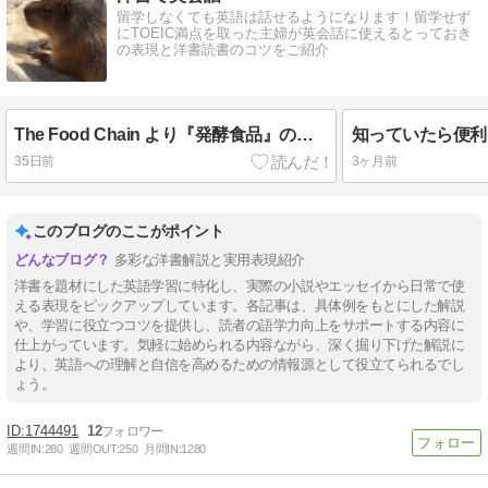
留学しなくても英語は話せるようになります！留学せず
にTOEIC満点を取った主婦が英会話に使えるとっておき
の表現と洋書読書のコツをご紹介
The Food Chain より『発酵食品』の話① readyを使った表現
35日前
3ヶ月前
このブログのここがポイント
多彩な洋書解説と実用表現紹介
洋書を題材にした英語学習に特化し、実際の小説やエッセイから日常で使
える表現をピックアップしています。各記事は、具体例をもとにした解説
や、学習に役立つコツを提供し、読者の語学力向上をサポートする内容に
仕上がっています。気軽に始められる内容ながら、深く掘り下げた解説に
より、英語への理解と自信を高めるための情報源として役立てられるでし
ょう。
1744491
12
週間IN:
280
週間OUT:
250
月間IN:
1280