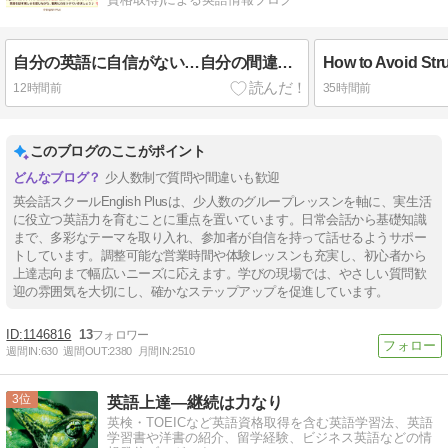
自分の英語に自信がない…自分の間違いに自分で気づける基礎英語力をつける第一歩！English Plusレッスン受講生用2026年5月2週英語レッスンの復習
12時間前
35時間前
このブログのここがポイント
少人数制で質問や間違いも歓迎
英会話スクールEnglish Plusは、少人数のグループレッスンを軸に、実生活
に役立つ英語力を育むことに重点を置いています。日常会話から基礎知識
まで、多彩なテーマを取り入れ、参加者が自信を持って話せるようサポー
トしています。調整可能な営業時間や体験レッスンも充実し、初心者から
上達志向まで幅広いニーズに応えます。学びの現場では、やさしい質問歓
迎の雰囲気を大切にし、確かなステップアップを促進しています。
1146816
13
週間IN:
630
週間OUT:
2380
月間IN:
2510
3
英語上達―継続は力なり
英検・TOEICなど英語資格取得を含む英語学習法、英語
学習書や洋書の紹介、留学経験、ビジネス英語などの情