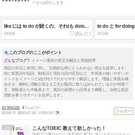
ーから紹介します
like には to do が続くの、それtも doing が続くの？
to do と for d
19日前
31日前
このブログのここがポイント
イメージ重視の英文法解説と実践指導
英語の文法と表現に対し、伝統的な枠にとらわれない視点を提供します。
特に前置詞や冠詞、動名詞と現在分詞の区別など、学習者が迷いやすいポ
イントをイメージと結び付けてわかりやすく解説します。理論と実践を融
合させ、瞬時に理解が深まる工夫が随所に散りばめられているのが特徴で
す。初級者から中級者まで、英語の基礎から応用まで網羅し、自然な英語
感覚を養うサポートを追求します。
956326
4
週間IN:
70
週間OUT:
300
月間IN:
290
23
こんなTOEIC 教えて欲しかった！
学校では教わらない本質的な英語に迫りますバンクーバ