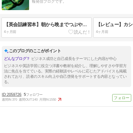
報発信ブログです。
【英会話練習本】朝から晩までつぶやく英語表現200
4ヶ月前
4ヶ月前
このブログのここがポイント
ビジネス成功と自己成長をテーマにした内容が中心
ビジネスや英語学習に役立つ洋書や教材を紹介し、理解しやすさや学習方
法に焦点を当てている。実際の経験談やレベルに応じたアドバイスも掲載
されており、読者のスキル向上や自己啓発をサポートする内容となってい
る。
2059726
5
週間IN:
370
週間OUT:
140
月間IN:
1550