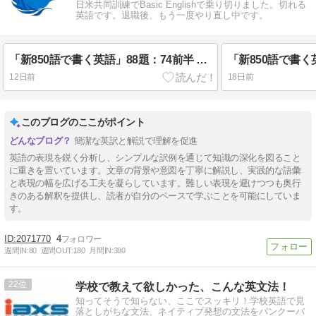
日米共同訓練でBasic Englishで乗り切りました。切れる
英語です。退職後、もう一度やり直し中です。
「新850語で書く英語」88題：74前半 「銀行口座」
12日前
18日前
このブログのここがポイント
簡潔な英訳と解説で理解を促進
英語の表現を鋭く分析し、シンプルな訳例を通じて知識の深化を図ること
に重きを置いています。文章の背景や意図を丁寧に解説し、実践的な語彙
と表現の幅を広げる工夫を凝らしています。難しい表現を避けつつも奥行
きのある解釈を提供し、読者が自分のペースで学ぶことを可能にしていま
す。
2071770
4
週間IN:
80
週間OUT:
180
月間IN:
380
22
学校で教えて欲しかった、こんな英文法！
知ってそうで知らない、ここでスッキリ！学校英語で見
落としがちな文法、ネイティブ発想の文法をバンクーバ