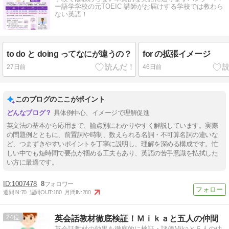
ー語学学校の元TOEIC 講師がお届けする学校では教わら
ない英語！
to do と doing ってなにが違うの？
for の拡張イメージ
27日前
46日前
このブログのここがポイント
具体例中心、イメージで理解促進
英文法の基本から応用まで、論点別にわかりやすく解説しています。実際
の問題例とともに、前置詞や時制、数えられる名詞・不可算名詞の違いな
ど、つまずきやすいポイントを丁寧に説明し、理解を深める構成です。忙
しい中でも短時間で要点が掴める工夫もあり、英語の苦手意識を払拭した
い方に最適です。
1007478
8
週間IN:
70
週間OUT:
180
月間IN:
280
24
英会話教材徹底検証！Ｍｉｋａと五人の仲間
英会話教材の効果を徹底的に検証・評価Mikaと５人の仲