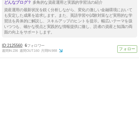
多角的な資産運用と実践的学習法の紹介
資産運用の最新状況を鋭く分析しながら、変化の激しい金融環境において
も安定した成果を追求します。また、英語学習や試験対策など実用的な学
習法を具体的に解説し、スキルアップのヒントを提示。幅広いテーマを扱
いつつも、確かな視点と実践的な情報提供に徹し、読者の資産と知識の両
面の向上をサポートします。
2125560
6
週間IN:
236
週間OUT:
160
月間IN:
988