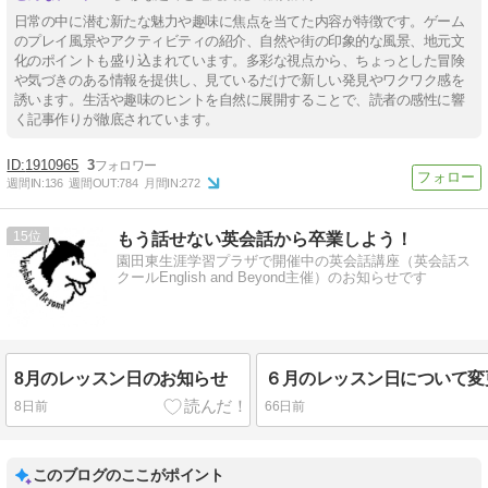
日常の中に潜む新たな魅力や趣味に焦点を当てた内容が特徴です。ゲーム
のプレイ風景やアクティビティの紹介、自然や街の印象的な風景、地元文
化のポイントも盛り込まれています。多彩な視点から、ちょっとした冒険
や気づきのある情報を提供し、見ているだけで新しい発見やワクワク感を
誘います。生活や趣味のヒントを自然に展開することで、読者の感性に響
く記事作りが徹底されています。
1910965
3
週間IN:
136
週間OUT:
784
月間IN:
272
15
もう話せない英会話から卒業しよう！
園田東生涯学習プラザで開催中の英会話講座（英会話ス
クールEnglish and Beyond主催）のお知らせです
8月のレッスン日のお知らせ
8日前
66日前
このブログのここがポイント