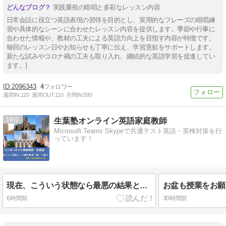
実践重視の暗唱と多彩なレッスン内容
日常会話に役立つ英語表現の習得を目的とし、実用的なフレーズの暗唱練
習や具体的なシーンに合わせたレッスン内容を提供します。季節や行事に
合わせた情報や、教材の工夫による英語力向上を目指す内容が特徴です。
毎回のレッスン日やお知らせも丁寧に伝え、学習意欲をサポートします。
新たな試みやコロナ禍の工夫も取り入れ、継続的な英語学習を促進してい
ます。}
2096343
4
週間IN:
120
週間OUT:
110
月間IN:
590
16
生葉塾オンライン英語家庭教師
Microsoft Teams Skypeで共通テスト英語・英検対策を行
っています！
現在、こういう状態なら最悪の結果となる！
お盆も授業をお願
6時間前
30時間前