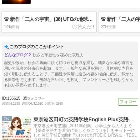
🌸 新作「二人の宇宙」(36) UFOの地球上核全廃計画 🍒 英検3分自己判定
19時間前
27時間前
このブログのここがポイント
鋭さと革新性を秘めた表現力
歴史や政治、社会の裏面に鋭く切り込む視点を持ち、斬新な比喩や直言を
用いて読者の好奇心を刺激します。一般的な表現を避け、具体的な内容を
短く明快に伝えることで、二面性や深層に迫る内容を端的に伝え、静かな
る衝撃を与えます。複雑な言い回しを控え、フレンドリーさを残しながら
も鋭い洞察を追求します。
136615
35
週間IN:
1230
週間OUT:
1510
月間IN:
5240
2
東京港区田町の英語学校English Plus英語講師ブログ
東京港区田町芝浦に2011年創業、小学生から大人まで
【基礎英語力を着実に楽しく身につける】をモットーに
した英語学校English Plusの代表(TOEIC L/R満点・TESL
資格取得)による英語情報ブログ