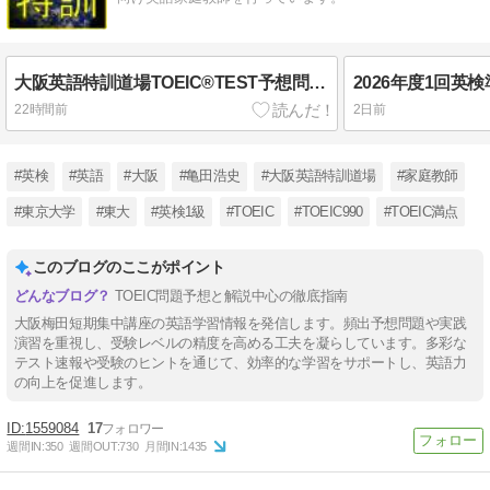
大阪英語特訓道場TOEIC®TEST予想問題 No. 712
22時間前
2日前
#英検
#英語
#大阪
#亀田浩史
#大阪英語特訓道場
#家庭教師
#東京大学
#東大
#英検1級
#TOEIC
#TOEIC990
#TOEIC満点
このブログのここがポイント
TOEIC問題予想と解説中心の徹底指南
大阪梅田短期集中講座の英語学習情報を発信します。頻出予想問題や実践
演習を重視し、受験レベルの精度を高める工夫を凝らしています。多彩な
テスト速報や受験のヒントを通じて、効率的な学習をサポートし、英語力
の向上を促進します。
1559084
17
週間IN:
350
週間OUT:
730
月間IN:
1435