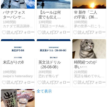
受講生用2026
年5月2週英語
レッスンの復
バナナフォス
【ルールは何
🌸 新作「二人
習
ターパンケー
度でも伝えれ
の宇宙」(36)
キでブランチ
ばいい】
UFOの地球上
13時間前
13時間前
19時間前
カナダで英語講師/自由な海外生活
【英語コーチAska】たった3ヶ月でなりたい自分に!!
夢の世界へ行こうＵＳＡ実践英会話
核全廃計画 🍒
英検3分自己
判定
末広がりの8
英文法ドリル
時間経つのが
（26-08-08）
早い･･･
19時間前
20時間前
21時間前
swipe's hatenadiary
恐れず侮らず
英語を極めてやんよ！
全て表示