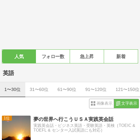
人気
フォロー数
急上昇
新着
英語
1〜30位
31〜60位
61〜90位
91〜120位
121〜150位
画像表示
文字表示
1
夢の世界へ行こうＵＳＡ実践英会話
実践英会話・ビジネス英語・受験英語・英検｛TOEIC &
TOEFL & センター入試英語にも対応｝