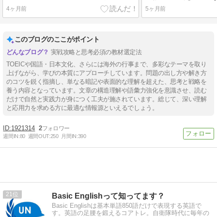
4ヶ月前
5ヶ月前
このブログのここがポイント
実戦攻略と思考必須の教材選定法
TOEICや国語・日本文化、さらには海外の行事まで、多彩なテーマを取り
上げながら、学びの本質にアプローチしています。問題の出し方や解き方
のコツを鋭く指摘し、単なる暗記や表面的な理解を超えた、思考と戦略を
養う内容となっています。文章の構造理解や語彙力強化を意識させ、読む
だけで自然と実践力が身につく工夫が施されています。総じて、深い理解
と応用力を求める方に最適な情報源といえるでしょう。
1921314
2
週間IN:
80
週間OUT:
250
月間IN:
390
21
Basic Englishって知ってます？
Basic Englishは基本単語850語だけで表現する英語で
す。英語の足腰を鍛えるコアトレ。自衛隊時代に毎年の