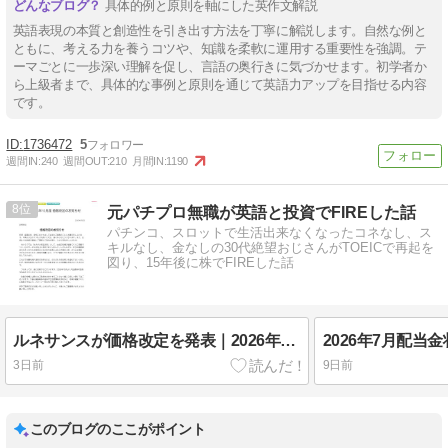
具体的例と原則を軸にした英作文解説
英語表現の本質と創造性を引き出す方法を丁寧に解説します。自然な例と
ともに、考える力を養うコツや、知識を柔軟に運用する重要性を強調。テ
ーマごとに一歩深い理解を促し、言語の奥行きに気づかせます。初学者か
ら上級者まで、具体的な事例と原則を通じて英語力アップを目指せる内容
です。
1736472
5
週間IN:
240
週間OUT:
210
月間IN:
1190
8
元パチプロ無職が英語と投資でFIREした話
パチンコ、スロットで生活出来なくなったコネなし、ス
キルなし、金なしの30代絶望おじさんがTOEICで再起を
図り、15年後に株でFIREした話
ルネサンスが価格改定を発表｜2026年10月からの月会費値上げまとめ
2026年7月配当
3日前
9日前
このブログのここがポイント