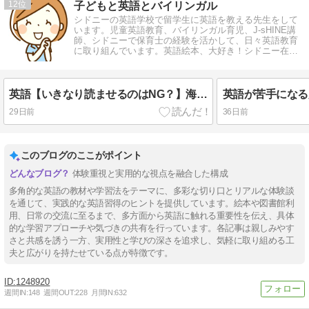
12
子どもと英語とバイリンガル
シドニーの英語学校で留学生に英語を教える先生をして
います。児童英語教育、バイリンガル育児、J-sHINE講
師、シドニーで保育士の経験を活かして、日々英語教育
に取り組んでいます。英語絵本、大好き！シドニー在
住、23年。
英語【いきなり読ませるのはNG？】海外の英語学校のリーディング指導を公開！
29日前
36日前
このブログのここがポイント
体験重視と実用的な視点を融合した構成
多角的な英語の教材や学習法をテーマに、多彩な切り口とリアルな体験談
を通じて、実践的な英語習得のヒントを提供しています。絵本や図書館利
用、日常の交流に至るまで、多方面から英語に触れる重要性を伝え、具体
的な学習アプローチや気づきの共有を行っています。各記事は親しみやす
さと共感を誘う一方、実用性と学びの深さを追求し、気軽に取り組める工
夫と広がりを持たせている点が特徴です。
1248920
週間IN:
148
週間OUT:
228
月間IN:
632