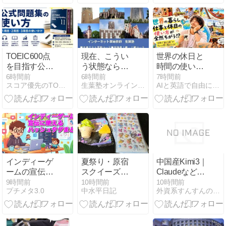
TOEIC600点
現在、こうい
世界の休日と
を目指す公式
う状態なら最
時間の使い方
問題集の使い
悪の結果とな
を比べてみた
6時間前
6時間前
7時間前
スコア優先のTOEIC勉強法
生葉塾オンライン英語家庭教師
AIと英語で自由に働く研究所
方｜1周目・2
る！
ら、人生観が
周目・3周目
ちょっと変わ
でやること
った
インディーゲ
夏祭り・原宿
中国産Kimi3｜
ームの宣伝に
スクイーズ・
Claudeなどの
使えるハッシ
ボンボンドロ
有料プラン級
9時間前
10時間前
10時間前
プチメタ3.0
中水平日記
外資系すんすんの秘密メモ｜人生を豊かにする考え方と戦略
ュタグまとめ
ップシール
が無料で使え
る最新AIと
は？