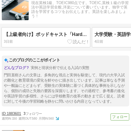
現在英検1級、TOEIC980点です。TOEIC,英検１級の学習
法や英語学習全般,洋楽について書いています。独学で英
語を学習するコツをお伝えします。英語を楽しみましょ
う！
【上級者向け】ポッドキャスト「Hardcore History」で英語と世界史を同時に学ぶ
3日前
4日前
このブログのここがポイント
実例と現状分析で伝える入試の実態
門田直樹さんの文章は、多角的な視点と実例を駆使して、現代の大学入試
の難化と教育環境の変化を鮮やかに描き出しています。記事は単なる予測
や一般論にとどまらず、受験生の実体験に基づく具体的な事例を示しなが
ら、個別の成功と失敗の要因を深掘りします。その過程で、参考書の進化
や英語学習の多様性、さらには学校教育の改革の動きまで広く捉え、読者
に対して今後の学習戦略を静かに問いかける内容となっています。
1883601
3
週間IN:
150
週間OUT:
580
月間IN:
560