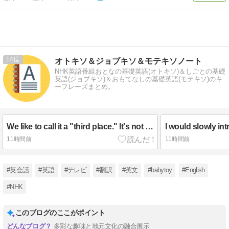
14
オトキソ＆ジョブキソ＆モテキソノート
NHK英語番組おとなの基礎英語(オトキソ)＆しごとの基礎
英語(ジョブキソ)＆おもてなしの基礎英語(モテキソ)のキ
ーフレーズまとめ。
We like to call it a "third place." It's not your home. It's not your work.
11時間前
11時間前
#英会話
#英語
#テレビ
#翻訳
#英文
#babytoy
#English
#NHK
このブログのここがポイント
多彩な趣味と地元文化の融合展示