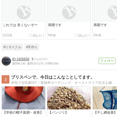
これでは 良くないぞー
再開です
再開です
22日前
5年前
5年前
#リサイクル
#手作り
1926659
3
週間IN:
140
週間OUT:
270
月間IN:
580
ブリスベンで、今日はこんなことしてます。
3
本気で古民家DIY！亜熱帯ガーデニング、オーストラリア生活も綴っています。
【学校の帽子新調・改善】
【パンジリ】
【干し網改善