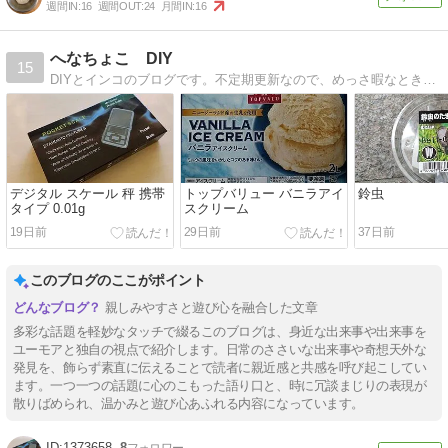
週間IN:
16
週間OUT:
24
月間IN:
16
へなちょこ DIY
15
DIYとインコのブログです。不定期更新なので、めっさ暇なときに覗いてください。
デジタル スケール 秤 携帯
トップバリュー バニラアイ
鈴虫
タイプ 0.01g
スクリーム
19日前
29日前
37日前
このブログのここがポイント
親しみやすさと遊び心を融合した文章
多彩な話題を軽妙なタッチで綴るこのブログは、身近な出来事や出来事を
ユーモアと独自の視点で紹介します。日常のささいな出来事や奇想天外な
発見を、飾らず素直に伝えることで読者に親近感と共感を呼び起こしてい
ます。一つ一つの話題に心のこもった語り口と、時に冗談まじりの表現が
散りばめられ、温かみと遊び心あふれる内容になっています。
1373658
8