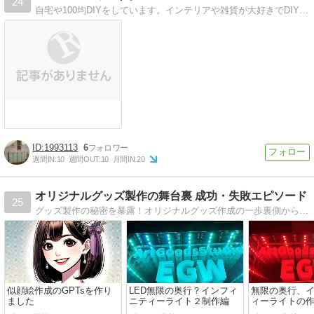
24
自宅や100均DIYをしています。インテリアや雑貨が大好きでDIYで自宅を好みのお部屋にしていて、収納が苦手なので収納も整えたいと思っています。
1993113
6
週間IN:
10
週間OUT:
10
月間IN:
20
オリジナルグッズ製作の舞台裏 成功・失敗エピソード
25
グッズ製作の秘密を暴露！オリジナルグッズ作成の一歩裏側から、ユニークな成功・失敗エピソードまで、一挙公開！
似顔絵作成のGPTsを作り
LED無限の奥行？インフィ
無限の奥行、
ました
ニティーライト２制作編
ィーライトの
み