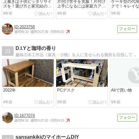
上履きは子供ピッタリサイ
片付け苦手を克服！片付け
ケーキ型の代
ズを！選び方と家完結のお
上手になるには家庭力アッ
クで！キレイ
すすめ購入方法は？
ププロジェクトが最強！
方【大きさ自
4年前
4年前
5年前
2023758
週間IN:
10
週間OUT:
30
月間IN:
20
D.I.Yと珈琲の香り
23
趣味の木工作品（家具・小物）を人に見せられる腕前を目指して仕事の合間でちょこちょこ作ってます。
2022年
PCデスク
Aliで買い物
4年前
5年前
5年前
1677074
週間IN:
10
週間OUT:
10
月間IN:
20
sansankikiのマイホームDIY