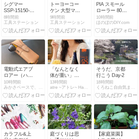
シグマー
トーヨーコー
PIA スモール
SSP-15150-
ケン 大型マイ
ローラー 805-
AMで快適包装
ティプラー
20A6-24の魅
8時間前
9時間前
10時間前
工具ステーション
工具ステーション
ほのぼのDIY.com
作業
MA-20(S)の魅
力と使い方
力と選び方
電動式エアブ
「なんとなく
そうだ、京都
ロアー（ハン
体が重い」を
行こう Day-2
ディ暴風機）
感じたら。2
10時間前
13時間前
18時間前
みかさベースで、やってみた！
atre ~アトレ~ Hand made
くろねこ自由気ままな日記
が便利だった
日間だけの、
ので、専用ケ
自分と向き合
ースを作って
うファスティ
みた
ング体験 リム
イット48
カラフル&上
庭づくりは思
【家庭菜園】