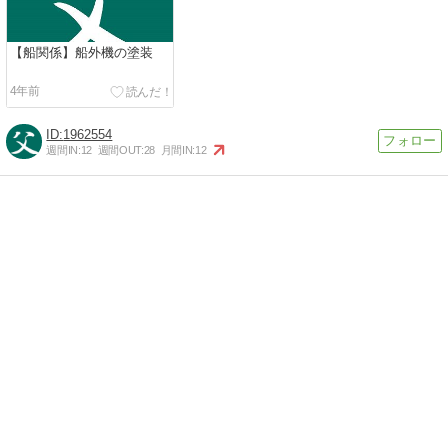
【船関係】船外機の塗装
4年前
1962554
週間IN:
12
週間OUT:
28
月間IN:
12