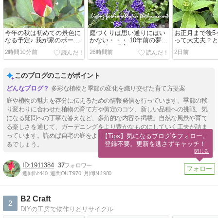
今年の秋は初めての景色に
庭づくりは思い通りにはい
お正月まで後5
なる予定♪ 我が家のボーダ
かない・・・ 10年前の夢と
って大丈夫？
ーガーデン
10年後の現実
なります
2時間10分前
26時間前
2日前
このブログのここがポイント
多彩な植物と季節の変化を織り交ぜた育て方提案
庭や植物の魅力を存分に伝えるための情報発信を行っています。季節の移
り変わりに合わせた植物の育て方や剪定のコツ、新しい品種への挑戦、気
になる疑問への丁寧な答えなど、多角的な内容を掲載。自然な風景や育て
る楽しさを通じて、ガーデニングをより豊かなものにしていく工夫が詰ま
っています。読めば自宅の庭をより美しく、笑顔で満たすヒントが見つか
【Tips】気になるブログをフォロー。

登録不要。更新を逃さずキャッチ！
るでしょう。
閉じる
1911384
37
週間IN:
440
週間OUT:
970
月間IN:
1980
B2 Craft
2
DIYの工房で物作りとリサイクル