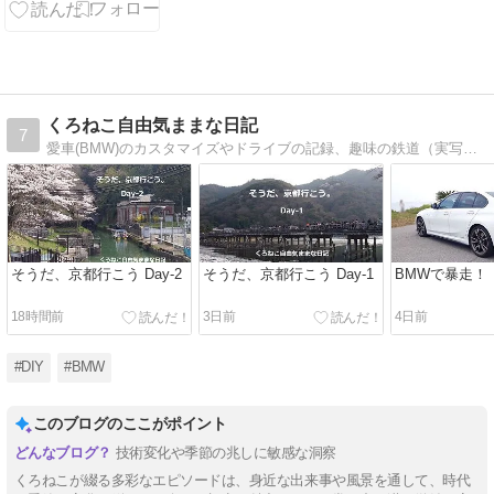
くろねこ自由気ままな日記
7
愛車(BMW)のカスタマイズやドライブの記録、趣味の鉄道（実写・模型）も気ままにつづります。また、PCやネットワークなどの情報もときどき投稿します。どうぞ、よろしくお願いします。
そうだ、京都行こう Day-2
そうだ、京都行こう Day-1
BMWで暴走！
18時間前
3日前
4日前
#DIY
#BMW
このブログのここがポイント
技術変化や季節の兆しに敏感な洞察
くろねこが綴る多彩なエピソードは、身近な出来事や風景を通して、時代