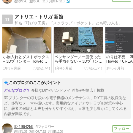
週間IN:
40
週間OUT:
110
月間IN:
210
アトリエ・トリガ 新館
11
和名『呼び水工房』『スクラップ・ポケット』とも呼ぶ人も。…鉄屑が詰まった小袋みたいだから。私が日々思いついた事や、実践した事などを、無造作に陳列して
小物入れとダストボックス
ペンサンダー／一度使った
のりは不要 – 
– 3Dプリンター How-to／
ら手放せない – 3Dプリンタ
How-to／CREA
CREALITY K1
ー How-to／CREALITY K1
1年3ヶ月前
1年4ヶ月前
1年5ヶ月前
このブログのここがポイント
多様なDIYやハンドメイド情報を幅広く掲載
3Dプリンターの取り扱いや電子機器のメンテナンス、DIY工具の改良例な
ど、多彩なテーマを扱います。実用的なアイデアやトラブル対策を中心
に、著者の経験と工夫を分かりやすく伝え、日常を少し豊かにしてくれる
内容が満載です。
1964259
4
週間IN:
36
週間OUT:
52
月間IN:
100