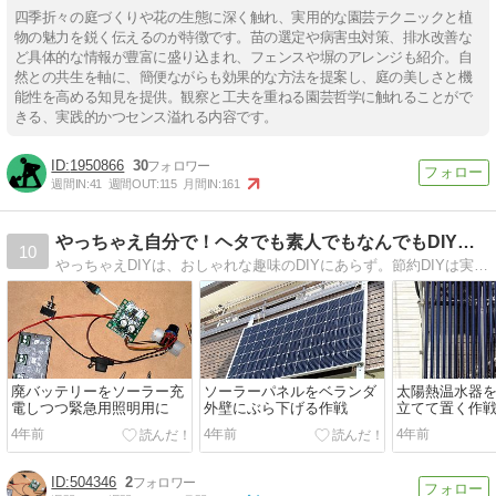
四季折々の庭づくりや花の生態に深く触れ、実用的な園芸テクニックと植
物の魅力を鋭く伝えるのが特徴です。苗の選定や病害虫対策、排水改善な
ど具体的な情報が豊富に盛り込まれ、フェンスや塀のアレンジも紹介。自
然との共生を軸に、簡便ながらも効果的な方法を提案し、庭の美しさと機
能性を高める知見を提供。観察と工夫を重ねる園芸哲学に触れることがで
きる、実践的かつセンス溢れる内容です。
1950866
30
週間IN:
41
週間OUT:
115
月間IN:
161
やっちゃえ自分で！ヘタでも素人でもなんでもDIYブログ
10
やっちゃえDIYは、おしゃれな趣味のDIYにあらず。節約DIYは実用優先で、あり合わせのやっつけDIY。買えば早いし頼めば確実。だけど自分でやるんです。先立つものが無いんです (;'∀')
廃バッテリーをソーラー充
ソーラーパネルをベランダ
太陽熱温水器
電しつつ緊急用照明用に
外壁にぶら下げる作戦
立てて置く作
4年前
4年前
4年前
504346
2