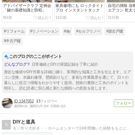
アドバイザークラブ 定例会
家具修理にも ロックタイト
自宅の掃除 浴
「鍵の基礎知識と防犯」
プロ インスタントタック
エアコン 乾太
8日前
13日前
21日前
#リフォーム
#リノベーション
#diy
#セルフリノベ
#築古戸建
#中古戸建
このブログのここがポイント
日常修繕とDIYの実践記録を丁寧に紹介
身近な修繕やDIY作業を詳細に綴り、実用的な知識と工夫を伝えます。エア
コン交換、水漏れ修理、壁紙貼りなど、多彩な作業風景を通じて、日々の
暮らしに役立つ情報をわかりやすく提供。技術の裏側と工夫のポイントを
明示し、読む読者に安心感と新たな挑戦への意欲を促します。
1347052
13
週間IN:
81
週間OUT:
234
月間IN:
315
DIYと道具
5
モノ作り大好き・・ホームセンターで24年間働いた経験をもとに道具への思い・モノ作り・家庭菜園･日々の出来事などを綴ります。