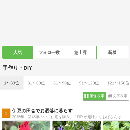
人気
フォロー数
急上昇
新着
手作り・DIY
1〜30位
31〜60位
61〜90位
91〜120位
121〜150位
画像表示
文字表示
伊豆の田舎でお洒落に暮らす
1
2015年 築45年の中古住宅を購入。「DIYが趣味」なおばさんは、無謀にも自分でリフォームしています。つるバラで外壁を覆い尽くそうと、姑息なボロ隠しも計画中。