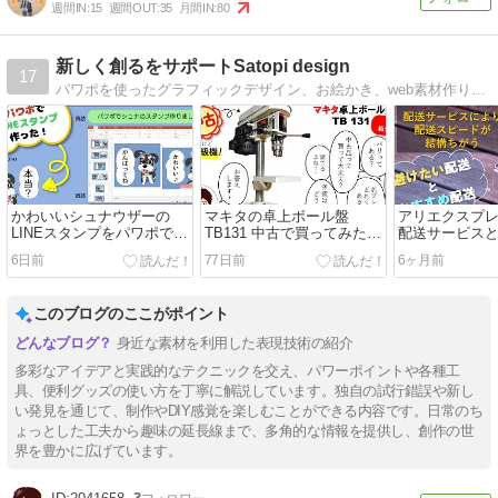
週間IN:
15
週間OUT:
35
月間IN:
80
新しく創るをサポートSatopi design
17
パワポを使ったグラフィックデザイン、お絵かき、web素材作り、木工、手芸まで含めたDIY、ひとり起業・副業など、新しく創るをサポートします。
かわいいシュナウザーの
マキタの卓上ボール盤
アリエクスプレ
LINEスタンプをパワポで作
TB131 中古で買ってみた！
配送サービス
ってみました！作り方公
バリ有無、芯ブレ等いろい
送サービス
6日前
77日前
6ヶ月前
開！
ろ紹介します！
このブログのここがポイント
身近な素材を利用した表現技術の紹介
多彩なアイデアと実践的なテクニックを交え、パワーポイントや各種工
具、便利グッズの使い方を丁寧に解説しています。独自の試行錯誤や新し
い発見を通じて、制作やDIY感覚を楽しむことができる内容です。日常のち
ょっとした工夫から趣味の延長線まで、多角的な情報を提供し、創作の世
界を豊かに広げています。