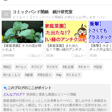
コミックバンド闇鍋 鍋汁研究室
12
どうもー！【コミックバンド闇鍋】の丼(どん)と申します！バンド活動休止中の引きこもりが、NK＆脳細胞活性化のために日々ジタバタする様を垂れ流しているブログです！あ、ブログ内の謎イラストも自分で描いてます☆よろしくお願いいたします！
【家庭菜園】ナスの花が咲
【家庭菜園】また出た
【衝撃】小さ
いたよ！
な！？憎い緑のアンチクシ
チック片は当
ョウ！
26時間前
2日前
3日前
#雑記
#グルメ
#ブログ
#ズボラ
#名古屋
#ギター
#音楽
#ひきこもり
#健康
#弾き語り
#diy
#スタエフ
このブログのここがポイント
実体験と豊富な農園エピソード満載
家庭菜園や日常のちょっとした出来事をテーマに、親しみやすく体験談を
交えながら詳しく解説しています。それぞれの農作業やご近所付き合いの
裏側を、ユーモラスに魅せる文章が特徴です。自然や地域の話題に独自の