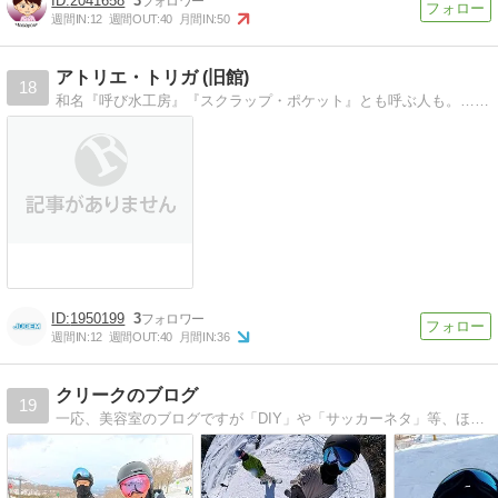
2041658
3
週間IN:
12
週間OUT:
40
月間IN:
50
アトリエ・トリガ (旧館)
18
和名『呼び水工房』『スクラップ・ポケット』とも呼ぶ人も。…鉄屑が詰まった小袋みたいだから。私が日々思いついた事や、実践した事などを、無造作に陳列していくつもり…
1950199
3
週間IN:
12
週間OUT:
40
月間IN:
36
クリークのブログ
19
一応、美容室のブログですが「DIY」や「サッカーネタ」等、ほとんど趣味のブログ化しています。でも、意外と役に立つ情報もあるかもよ。