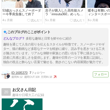
53歳おっさんスノーボーダ
息子が購入した高性能カメ
暖冬は有難い
ー今季肩負傷して終了
ラ「innsuta360」めっちゃ
ィンタースポ
凄い！
4ヶ月前
5ヶ月前
6ヶ月前
このブログのここがポイント
多彩な趣味と日常を鮮やかに紹介
趣味を通じて人生の彩りを伝えるスタイルが特徴です。スノーボードやギ
ター、猫の動画など多彩なテーマを軽妙に綴り、読み手を惹きつける工夫
が施されています。リアルな体験や家族との思い出を丁寧に描きながら、
読者に共感と楽しさを提供します。趣味や日常の一コマを素直に記録し、
独自の視点と飾らない言葉で魅せる、飽きのこない内容展開が魅力です。
1695370
7
週間IN:
12
週間OUT:
108
月間IN:
18
お父さん日記
20
趣味や日曜大工の記録