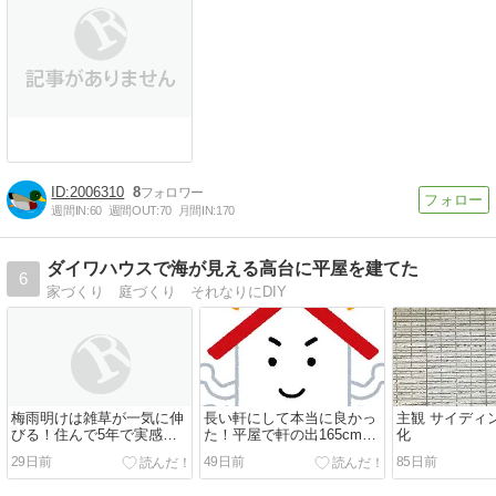
2006310
8
週間IN:
60
週間OUT:
70
月間IN:
170
ダイワハウスで海が見える高台に平屋を建てた
6
家づくり 庭づくり それなりにDIY
梅雨明けは雑草が一気に伸
長い軒にして本当に良かっ
主観 サイディ
びる！住んで5年で実感し
た！平屋で軒の出165cmを
化
た「本当に管理が楽にな
採用した体験談
29日前
49日前
85日前
る」雑草対策