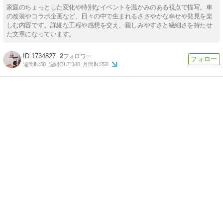
家庭のちょっとした変化や特別なイベントを温かみのある視点で描写。車
の改装やコラボ企画など、日々の中で生まれるささやかな幸せや発見を楽
しむ内容です。詳細な工程や感想を交え、親しみやすさと繊細さを持たせ
た文章になっています。
1734827
2
週間IN:
50
週間OUT:
180
月間IN:
250