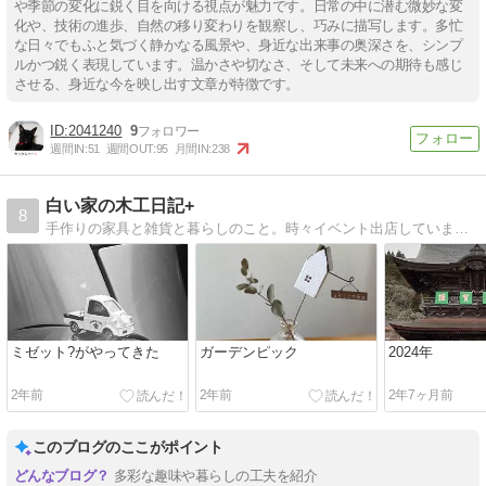
や季節の変化に鋭く目を向ける視点が魅力です。日常の中に潜む微妙な変
化や、技術の進歩、自然の移り変わりを観察し、巧みに描写します。多忙
な日々でもふと気づく静かなる風景や、身近な出来事の奥深さを、シンプ
ルかつ鋭く表現しています。温かさや切なさ、そして未来への期待も感じ
させる、身近な今を映し出す文章が特徴です。
2041240
9
週間IN:
51
週間OUT:
95
月間IN:
238
白い家の木工日記+
8
手作りの家具と雑貨と暮らしのこと。時々イベント出店しています。
ミゼット?がやってきた
ガーデンピック
2024年
2年前
2年前
2年7ヶ月前
このブログのここがポイント
多彩な趣味や暮らしの工夫を紹介