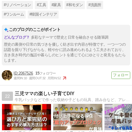
#リノベーション
#工具
#家具
#和モダン
#洗面所
#ワンルーム
#韓国インテリア
このブログのここがポイント
多彩なテーマで歴史と日常を融合させる随筆調
歴史の裏側や日常の気づきを優しく紡ぎ出す内容が特徴です。一つ一つの
話題を掘り下げながらも、軽やかに読み進められるよう工夫されており、
古き良き時代の逸話や暮らしのヒントを通じて心にゆとりと発見をもたら
します。
2067526
15
週間IN:
10
週間OUT:
32
月間IN:
52
三児ママの楽しい子育てDIY
22
牛乳パックなどで作った収納や子どもの玩具、踏み台など、アレンジ自在の手作り用品を紹介していきます！家事・育児・暮らしを楽にするお役立ち情報も随時紹介していきますので、ぜひご覧ください！