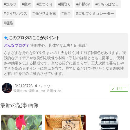
#ゴルフ
#庭木
#庭づくり
#間取り
#外構diy
#打ちっぱなし
#ダイワハウス
#海が見える家
#高台
#ゴルフシミュレーター
#通路
このブログのここがポイント
実例中心、具体的な工夫と応用紹介
さまざまな身近なDIYや住まいの工夫を鋭く掘り下げる特色があります。実
践的なアイデアや改良例を映像や材料・手法の詳細とともに提示し、便利
さや効果を伝える構成です。単なる紹介に留まらず、工夫次第で暮らしや
すさを高めるポイントに焦点を当て、見ているだけで作りたくなる趣味性
と有用性を巧みに融合させています。
2126726
4
週間IN:
58
週間OUT:
48
月間IN:
294
最新の記事画像