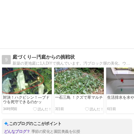
庭づくり―汚庭からの挑戦状
9
新築の更地庭に1人DIYで挑んでいます。汚ブロック塀の美化、ウッドフェンス、レンガ敷き、石ころ拾って石畳、ペール缶でウッドガスストーブ作りなど。
対決！ハクビシン！―ブド
一石三鳥 ！クズで草マルチ
生活排水を水
ウを死守できるのかッ
34時間前
3日前
6日前
このブログのここがポイント
季節の変化と園芸奥義を伝授