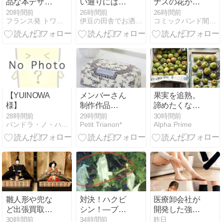
品な本デザイ
い通りにはい
ナスの花が咲
ンのヨーロッ
かない・・・
いたよ！
20時間前
26時間前
26時間前
フランス発 トワルドジュイのある暮らし -好きを生きる-
伊豆の田舎でお洒落に暮らす
コミックバンド闇鍋 鍋汁研究室
パインテリア
10年前の夢と
ファブリック
10年後の現実
【YUINOWA
メンバーさん
果実を追熟。
様】
制作作品
諦めたくない
2026⑪
“ 果実酒とジ
28時間前
29時間前
30時間前
パンドラ・ノ・ハコニワ ハンドメイド委託のレンタルボックス
Petit Trianon*
Alpha Prime
ャム作り ”
雛人形や兜な
対決！ハクビ
医療卸会社が
ど出張買取し
シン！―ブド
開発した強圧
てもらった査
ウを死守でき
着圧ソックス
30時間前
34時間前
昨日