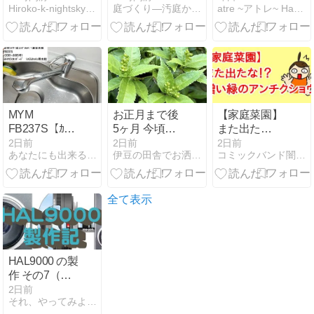
Hiroko-k-nightsky’sRoom
庭づくり―汚庭からの挑戦状
atre ~アトレ~ Hand made
定額はいか
るのかッ
リニューアル
に？！
版で試してみ
た話
MYM
お正月まで後
【家庭菜園】
FB237S【ｶｰﾄ
5ヶ月 今頃実
また出た
ﾘｯｼﾞ交換方
って大丈夫？
な！？憎い緑
2日前
2日前
2日前
あなたにも出来るかも？水道修理のブログ
伊豆の田舎でお洒落に暮らす
コミックバンド闇鍋 鍋汁研究室
法】 台所 切替
と毎年心配に
のアンチクシ
ｼｬﾜｰ付ｼﾝｸﾞﾙﾚ
なります
ョウ！
ﾊﾞｰ混合水栓
＜水が止まら
全て表示
ない。＞修理
方法 ※ﾀｶﾗｽﾀﾝ
ﾀﾞｰﾄﾞ製ｼｽﾃﾑｷｯ
ﾁﾝ用水栓
HAL9000 の製
作 その7（魚
眼レンズの試
2日前
それ、やってみよう！
作）