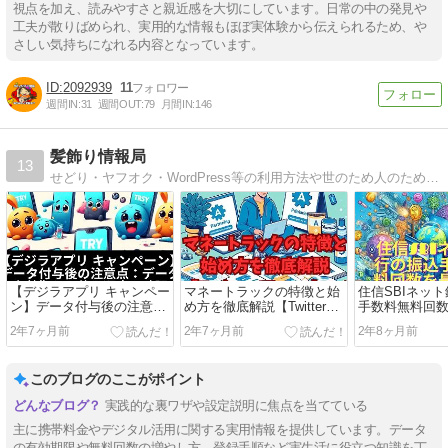
視点を加え、読みやすさと親近感を大切にしています。日常の中の発見や
工夫が散りばめられ、実用的な情報もほぼ実体験から伝えられるため、や
さしい気持ちになれる内容となっています。
2092939
11
週間IN:
31
週間OUT:
79
月間IN:
146
髪飾り情報局
13
せどり・ヤフオク・WordPress等の利用方法や世のため人のためになる情報サイトを目指します。
【デジラアプリ キャンペー
マネートラックの特徴と始
住信SBIネッ
ン】データ付与後の注意
め方を徹底解説【Twitterア
手数料無料回数
点：データの有効期限、使
フィリエイト可能！】
以上にする裏
2年7ヶ月前
2年7ヶ月前
2年8ヶ月前
用順序、確認方法を解説
このブログのここがポイント
実践的な裏ワザや設定説明に焦点を当てている
主に携帯料金やデジタル活用に関する実用情報を提供しています。データ
の有効期限や無料回数の増やし方、登録手順など実生活に役立つ知識を丁