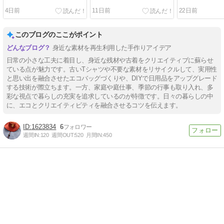
4日前
11日前
22日前
このブログのここがポイント
身近な素材を再生利用した手作りアイデア
日常の小さな工夫に着目し、身近な残材や古着をクリエイティブに蘇らせ
ている点が魅力です。古いTシャツや不要な素材をリサイクルして、実用性
と思い出を融合させたエコバッグづくりや、DIYで日用品をアップグレード
する技術が際立ちます。一方、家庭や庭仕事、季節の行事も取り入れ、多
彩な視点で暮らしの充実を追求しているのが特徴です。日々の暮らしの中
に、エコとクリエイティビティを融合させるコツを伝えます。
1623834
6
週間IN:
120
週間OUT:
520
月間IN:
450