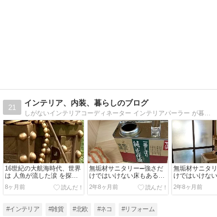
インテリア、内装、暮らしのブログ
21
しがないインテリアコーディネーター インテリアパーラー が暮らしの困った事、インテリア、内装、DIYなどについて書いているしがない記事です。フォローやコメントもお待ちしています。
16世紀の大航海時代、世界
無垢材サニタリー➖強さだ
無垢材サニタリ
は 人魚が流した涙 を探し
けではいけない床もある➖
けではいけない
求めた
浸透性塗料編
本編
8ヶ月前
2年8ヶ月前
2年8ヶ月前
#インテリア
#雑貨
#北欧
#ネコ
#リフォーム