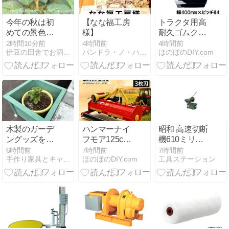
今年の秋は初
【なな福工房
トラクタ用高
めての景色に
様】
耐久ゴムクロ
なる予定♪ 我
ーラ
2時間10分前
4時間前
4時間前
伊豆の田舎でお洒落に暮らす
パンドラ・ノ・ハコニワ ハンドメイド委託のレンタルボックス
ほのぼのDIY.com
が家のボーダ
YF408446の
ーガーデン
選び方
木製のガーデ
ハンマーナイ
昭和 高速切断
ングッズを作
フモア125cm
機610ミリ
りました。エ
幅で効率的草
SK-610の魅力
6時間前
7時間前
7時間前
手作り家具とキャンピングカーセレンゲティのTanisan'…
ほのぼのDIY.com
工具ステーション
アーツールが
刈り
と使い方
大活躍しまし
た。