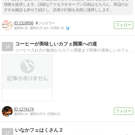
情報を提供します。詳細なアクセスやオープン日程はもちろん、周辺のお
すすめ施設も併せて紹介し、読者の行動を自然に後押しします。
2119556
6
週間IN:
20
週間OUT:
124
月間IN:
78
コーヒーが美味しいカフェ開業への道
16
コーヒー入れ方の勉強からカフェ開業まで関東の美味しいカフェの探索
1274174
週間IN:
14
週間OUT:
0
月間IN:
21
いなかフェはくさん２
17