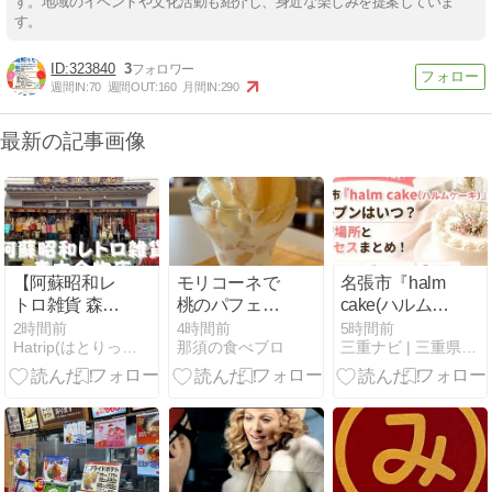
す。地域のイベントや文化活動も紹介し、身近な楽しみを提案していま
す。
323840
3
週間IN:
70
週間OUT:
160
月間IN:
290
最新の記事画像
【阿蘇昭和レ
モリコーネで
名張市『halm
トロ雑貨 森本
桃のパフェ
cake(ハルムケ
金物店】[熊本
【黒磯みる
ーキ）』オー
2時間前
4時間前
5時間前
Hatrip(はとりっぷ) 格安国内グルメ&観光スポット紹介
那須の食べブロ
三重ナビ | 三重県を中心のグルメ・イベント・お出かけ情報
県阿蘇市] 水基
る】
プンはいつ？
めぐり | 明治
開店場所とア
35年(1902年)
クセスまと
創業の昔なが
め！
らの店！アク
セス・営業時
間・定休日な