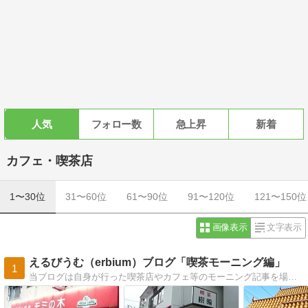
人気
フォロー数
急上昇
新着
カフェ・喫茶店
1〜30位
31〜60位
61〜90位
91〜120位
121〜150位
画像表示
文字表示
えるびうむ（erbium）ブログ「喫茶モーニング編」
1
当ブログは自身が行った喫茶店やカフェ等のモーニング記事を場所別に仕分けしたサイトです。