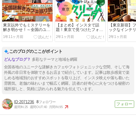
東京以外でもミステリーを
【まとめ】インスタで話
【東京新宿】
解き明かせ！～全国のユニ
題！東京で見つけたフォト
ックなインテ
ークな謎解きカフェ巡りの
ジェニックなクリームソー
た隠れ家！
1年11ヶ月前
2年1ヶ月前
2年1ヶ月前
旅～頭脳と味覚を刺激する
ダ特集
APPARTEMEN
✈
パルトマンサ
このブログのここがポイント
多彩なテーマと地域を網羅
全国各地のユニークな謎解きカフェやフォトジェニックな空間、そして海
外風の非日常を体験できるお店まで紹介しています。記事は散歩感覚で楽
しめる地域別のおすすめスポットを取り上げ、インスタ映えや落ち着いた
雰囲気、老舗の味わいまで幅広く網羅。読者の好奇心に火をつける秘密の
場所探しと、気軽に訪れられる魅力を伝えています。
2071236
8
週間IN:
25
週間OUT:
40
月間IN:
95