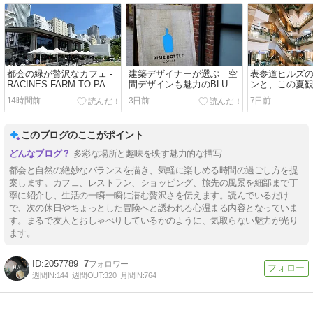
都会の緑が贅沢なカフェ -
建築デザイナーが選ぶ｜空
表参道ヒルズ
RACINES FARM TO PARK
間デザインも魅力のBLUE
ンと、この夏
池袋- / Art&Architecture＃
BOTTLE COFFEE /
ラマ / Art&Arch
14時間前
3日前
7日前
603
Art&Architecture＃602
601
このブログのここがポイント
多彩な場所と趣味を映す魅力的な描写
都会と自然の絶妙なバランスを描き、気軽に楽しめる時間の過ごし方を提
案します。カフェ、レストラン、ショッピング、旅先の風景を細部まで丁
寧に紹介し、生活の一瞬一瞬に潜む贅沢さを伝えます。読んでいるだけ
で、次の休日やちょっとした冒険へと誘われる心温まる内容となっていま
す。まるで友人とおしゃべりしているかのように、気取らない魅力が光り
ます。
2057789
7
週間IN:
144
週間OUT:
320
月間IN:
764