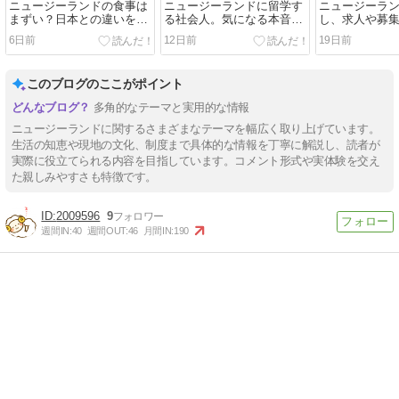
ニュージーランドの食事は
ニュージーランドに留学す
ニュージーラ
まずい？日本との違いを考
る社会人。気になる本音の
し、求人や募
察する
お話し
つけ方
6日前
12日前
19日前
このブログのここがポイント
多角的なテーマと実用的な情報
ニュージーランドに関するさまざまなテーマを幅広く取り上げています。
生活の知恵や現地の文化、制度まで具体的な情報を丁寧に解説し、読者が
実際に役立てられる内容を目指しています。コメント形式や実体験を交え
た親しみやすさも特徴です。
2009596
9
週間IN:
40
週間OUT:
46
月間IN:
190