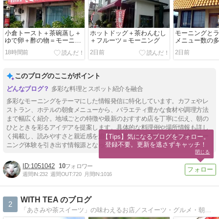
小倉トースト＋茶碗蒸し＋
ホットドッグ＋茶わんむし
モーニングと
ゆで卵＋酢の物＝モーニン
＋フルーツ＝モーニング
メニュー数の
グ
18時間前
2日前
2日前
このブログのここがポイント
多彩な料理とスポット紹介を融合
多彩なモーニングをテーマにした情報発信に特化しています。カフェやレ
ストラン、ホテルの朝食メニューから、バラエティ豊かな食材や調理方法
まで幅広く紹介。地域ごとの特徴や最新のおすすめ店を丁寧に伝え、朝の
ひとときを彩るアイデアを提案します。具体的な料理例や場所情報も詳し
く掲載し、読みやすさと親近感を追求。日常の中に登場する魅力的なモー
【Tips】気になるブログをフォロー。

登録不要。更新を逃さずキャッチ！
ニング体験を引き出す情報源となっています。
閉じる
1051042
10
週間IN:
232
週間OUT:
720
月間IN:
1016
WITH TEA のブログ
2
「あさみや茶スイーツ」の味わえるお店／スイーツ・グルメ・朝宮茶・信楽焼の事などを書いています！見ていって下さいね！！