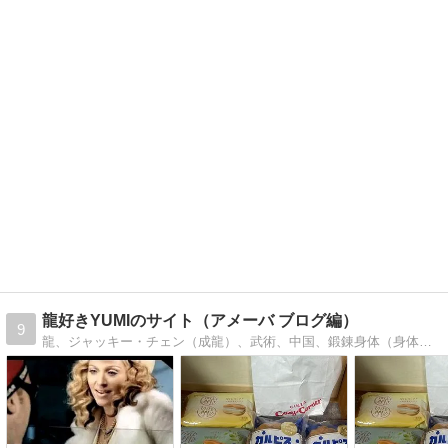
龍好きYUMIのサイト（アメーバ ブログ編）
9
龍、ジャッキー・チェン（成龍）、武術、中国、鍛錬身体（身体を鍛える事）、猫、スタバ、アナスイ、マリンスポーツ、水泳、・・・etc好き管理人のサイトです。