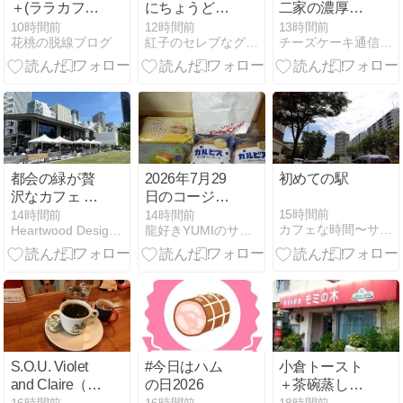
＋(ララカフ
にちょうどい
二家の濃厚ベ
ェ)】期間限定
い♪ハムたっぷ
イクドチーズ
10時間前
12時間前
13時間前
花桃の脱線ブログ
紅子のセレブなグルメ日記
チーズケーキ通信 | チーズケーキを記録するブログ
～桃モーニン
りのサラダラ
ケーキ｜チー
グ in 愛知(一
ンチ＠ＣＥＮ
ズの味をしっ
宮)
ＴＲＥ
かり感じられ
る
都会の緑が贅
2026年7月29
初めての駅
沢なカフェ -
日のコージー
RACINES
コーナー～～
15時間前
14時間前
14時間前
カフェな時間〜サニー社長の自分みが記
Heartwood Design Stand.
龍好きYUMIのサイト（アメーバ ブログ編）
FARM TO
♪(*^▽^*)
PARK 池袋- /
Art&Architecture
＃603
S.O.U. Violet
#今日はハム
小倉トースト
and Claire（出
の日2026
＋茶碗蒸し＋
町柳 桝形商店
ゆで卵＋酢の