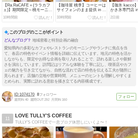
【Ra.RaCAFE＋(ララカフ
【珈琲屋 桃李】コーヒーは
【珈氷 kacc
ェ)】期間限定～桃モーニン
サイフォンのまま提供 in 愛
かき氷専門店 i
グ in 愛知(一宮)
知(一宮)
市)
10時間前
33時間前
2日前
このブログのここがポイント
地域密着と特別企画の融合
愛知県内の多彩なカフェやレストランのモーニングやランチに焦点を当
て、各店の特色やイベント情報を詳細に伝えています。地元の特色を活か
しながらも、限定やお得な企画を取り入れることで、訪れる楽しさや新鮮
さを演出しています。訪問記はリアルな体験を丁寧に記し、喫茶店やカフ
ェの魅力を引き立てながら、自然な流れで店の特色を伝える工夫が随所に
見られます。店舗の立地や営業時間、メニューのヒントも理解しやすくま
とめられ、実際に訪れる意欲を掻き立てる内容構成です。
1074170
8
週間IN:
40
週間OUT:
292
月間IN:
160
LOVE TULLY'S COFFEE
11
TULLY'S COFFEEで一息ブログ休憩しにいくよ〜！