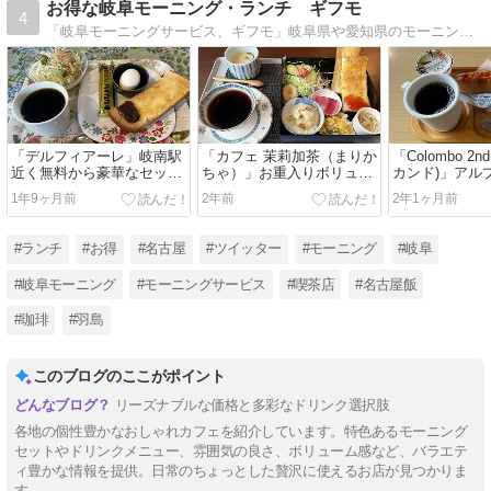
お得な岐阜モーニング・ランチ ギフモ
4
「岐阜モーニングサービス、ギフモ」岐阜県や愛知県のモーニングサー ビスやランチのご紹介
「デルフィアーレ」岐南駅
「カフェ 茉莉加茶（まりか
「Colombo 2
近く無料から豪華なセット
ちゃ）」お重入りボリュー
カンド)」アル
まで選べるモーニング
ム満点モーニング
くでモーニン
1年9ヶ月前
2年前
2年1ヶ月前
#ランチ
#お得
#名古屋
#ツイッター
#モーニング
#岐阜
#岐阜モーニング
#モーニングサービス
#喫茶店
#名古屋飯
#珈琲
#羽島
このブログのここがポイント
リーズナブルな価格と多彩なドリンク選択肢
各地の個性豊かなおしゃれカフェを紹介しています。特色あるモーニング
セットやドリンクメニュー、雰囲気の良さ、ボリューム感など、バラエテ
ィ豊かな情報を提供。日常のちょっとした贅沢に使えるお店が見つかりま
す。