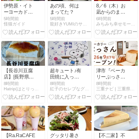
ど(^^)
伊勢原・イト
あの頃、何は
8／6（木）お
ーヨーカドー
まってた？
凪からのまさ
のポッポの桃
かの起死回
5時間前
5時間前
6時間前
怪猫ガイド
龍好きYUMIのサイト（アメーバ ブログ編）
みちみち幸せモーニング
ソフトが美味
生！フリーレ
しい♪
ンたまおさま
の魔法か？！(
´ ▽ ` )
【長谷川豆腐
超キュート♪有
津市『ベーカ
店】[長野県上
田焼に入った
リーぷっさ
田市] 別所温泉
スパイスしっ
ん』オープン
8時間前
8時間前
8時間前
Hatrip(はとりっぷ) 格安国内グルメ&観光スポット紹介
紅子のセレブなグルメ日記
三重ナビ | 三重県を中心のグルメ・イベント・お出かけ情報
駅から徒歩5
かりな焼きカ
はいつ？開店
分！昔ながら
レー＠有田テ
場所とアクセ
の手づくり豆
ラス
スまとめ！
腐と青豆豆腐
の老舗！営業
時間・定休
日・メニュー
など(^o^)
【Ra.RaCAFE
グッタリ暑さ
【不二家】不