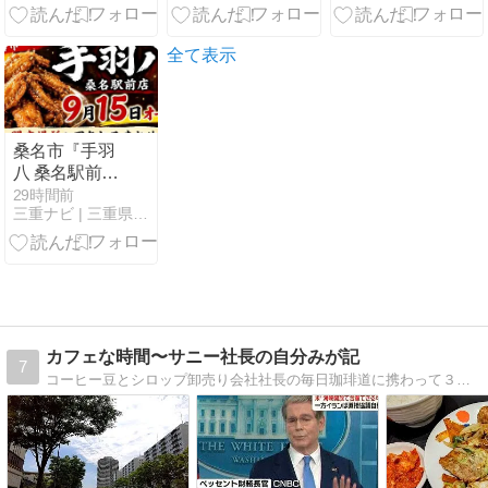
パーで購入、
チキン 旨辛ガ
レモンピール
ーリック」
入りのシンプ
全て表示
ル系チーズケ
ーキ
桑名市『手羽
八 桑名駅前
店』9月15日
29時間前
三重ナビ | 三重県を中心のグルメ・イベント・お出かけ情報
オープン！開
店場所とアク
セスまとめ！
カフェな時間〜サニー社長の自分みが記
7
コーヒー豆とシロップ卸売り会社社長の毎日珈琲道に携わって３７年、サニーフーヅ社長の日々の行動を綴ったオンオフ日記。