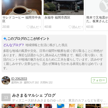
サレドコーヒー 福岡市中央
永福寺 福岡市西区
熊本で又地震
区
た。板東さん
2日前
4日前
6日前
このブログのここがポイント
地域情報と生活に根ざした視点
多彩な地域の風景や文化、日常の疑問や観察を鋭く切り取ることに特色が
あります。身近な話題から少し踏み込んだ情報まで、幅広く取り扱い、生
活のヒントや地域の魅力を伝えるために工夫を凝らしています。読みやす
く親しみやすい文章ながら、思わず興味を引かれる表現も散りばめていま
す。
2062833
週間IN:
28
週間OUT:
192
月間IN:
132
みさまるマルシェ ブログ
13
ディズニー大好きみさまるのゆったり、東京のカフェなどを巡り素敵なお店を紹介するブログです。