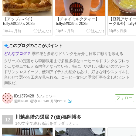
【アップルパイ】
【チャイミルクティー】
【豆乳アサイ
tully&#039;s 2025
tully&#039;s 2025
ークル®】tully&
2025
1年4ヶ月前
1年5ヶ月前
1年5ヶ月前
このブログのここがポイント
季節感と多彩なドリンクを紹介し日常に彩りを添える
タリーズの定番から季節限定まで多種多様なコーヒーやドリンクをフレッ
シュな視点で伝える内容となっている。特に、やさしい味わいのフルーツ
ドリンクやスイーツ、便利アイテムの紹介もあり、好きな味やスタイルに
合わせて選べる工夫が見られる。コーヒー文化と季節行事を楽しむヒント
満載だ。
1379428
3
週間IN:
40
週間OUT:
140
月間IN:
130
川越高階の隠居？(仮)福岡博多
12
140文字で終わる話をダラダラと…。