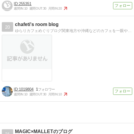
255351
週間IN:
10
週間OUT:
30
月間IN:
20
chafeti's room blog
20
ゆらりカフェめぐりブログ関東地方や沖縄などのカフェを一眼やiPhoneで撮影した写真とともに*
1019804
1
週間IN:
10
週間OUT:
30
月間IN:
10
MAGIC×MALLETのブログ