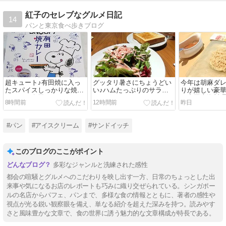
紅子のセレブなグルメ日記
14
パンと東京食べ歩きブログ
超キュート♪有田焼に入っ
グッタリ暑さにちょうどい
今年は胡麻ダ
たスパイスしっかりな焼き
い♪ハムたっぷりのサラダ
りが嬉しい豪
カレー＠有田テラス
ランチ＠ＣＥＮＴＲＥ
@中国上海料理
8時間前
12時間前
昨日
#パン
#アイスクリーム
#サンドイッチ
このブログのここがポイント
多彩なジャンルと洗練された感性
都会の喧騒とグルメへのこだわりを映し出す一方、日常のちょっとした出
来事や気になるお店のレポートも巧みに織り交ぜられている。シンガポー
ルの名店からパフェ、パンまで、多様な食の情報とともに、著者の感性や
視点が光る鋭い観察眼を備え、単なる紹介を超えた深みを持つ。読みやす
さと風味豊かな文章で、食の世界に誘う魅力的な文章構成が特長である。