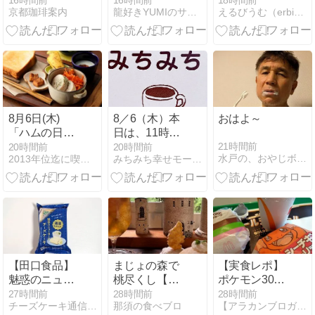
16時間前
16時間前
18時間前
京都珈琲案内
龍好きYUMIのサイト（アメーバ ブログ編）
えるびうむ（erbium）ブログ「喫茶モーニング編」
街）
物＝モーニン
グ
8月6日(木)
8／6（木）本
おはよ～
「ハムの日に
日は、11時30
美味しい鶏ハ
分から16時ま
21時間前
20時間前
20時間前
水戸の、おやじボクサー。素人だって10戦やったぞーっ!!!…
2013年位迄に喫茶店を開店したいブログ
みちみち幸せモーニング
ムを」
でとなりま
す！( ´ ▽ ` )
【田口食品】
まじょの森で
【実食レポ】
魅惑のニュー
桃尽くし【那
ポケモン30周
ヨークチーズ
須町】
年バーガー
27時間前
28時間前
28時間前
チーズケーキ通信 | チーズケーキを記録するブログ
那須の食べブロ
【アラカンブロガーようじろ〜】
ケーキ｜スー
「ジューシー