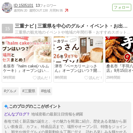
1505101
13
週間IN:
20
週間OUT:
138
月間IN:
95
三重ナビ | 三重県を中心のグルメ・イベント・お出かけ情報
15
三重県の観光地のイベントや地域の年間行事・おすすめスポットについて発信
名張市『halm cake(ハルム
津市『ベーカリーぷっさ
桑名市『手羽八
ケーキ）』オープンはい
ん』オープンはいつ？開店
店』9月15日
つ？開店場所とアクセスま
場所とアクセスまとめ！
店場所とアク
5時間前
8時間前
29時間前
とめ！
#グルメ
#三重県
#地域
このブログのここがポイント
地域密着の最新注目情報を網羅
各地で続く新店舗の誕生と、その魅力を簡潔に紹介。歴史ある老舗から新
しい飲食店、カフェ、特産品店まで、場所やオープン日、特徴をジョイン
ト。観光や地元グルメの最新動向を丁寧に伝え、訪れる楽しみを輝かせる