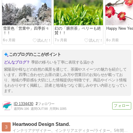
雪景色「営業中」四季折々
幻の「膳所茶」ペリーも絶
Happy New Yea
！！
賛！！
6ヶ月前
7ヶ月前
8ヶ月前
このブログのここがポイント
季節の移ろいを丁寧に表現する温かさ
紫陽花や桜などの自然の風景を通じて、茶園やスイーツの魅力を紹介して
います。四季に合わせたお茶の楽しみ方や営業日のお知らせが載ってお
り、地域の季節感を大切にした情報提供が特徴です。商品やイベント情報
もわかりやすく掲載し、読者と地域をつなぐ親しみやすい内容となってい
ます。
1334430
2
週間IN:
196
週間OUT:
98
月間IN:
1085
Heartwood Design Stand.
3
インテリアデザイナー、インテリアエディター/ライター。5年間のアメリカ生活を経て、日本に舞い戻ってまいりました：）海外旅行、建築・インテリア、海外ドラマ、cafe巡りetc. 好きなものたちを写真とともにbloggingします♪