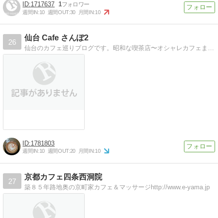
1717637
1
週間IN:
10
週間OUT:
30
月間IN:
10
仙台 Cafe さんぽ2
26
仙台のカフェ巡りブログです。昭和な喫茶店〜オシャレカフェまでステキなお店を沢山紹介しています。
1781803
週間IN:
10
週間OUT:
20
月間IN:
10
京都カフェ四条西洞院
27
築８５年路地奥の京町家カフェ＆マッサージhttp://www.e-yama.jp