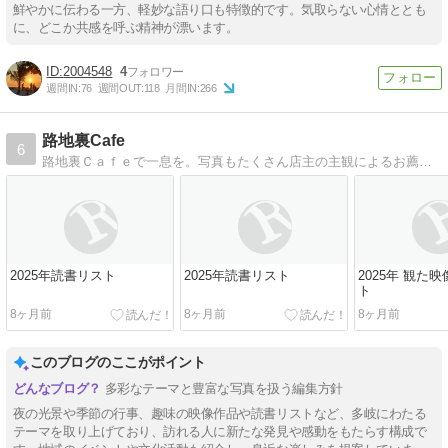
鮮やかに伝わる一方、軽妙な語り口も特徴的です。気取らない心情ととも
に、どこか共感を呼ぶ精神が漂います。
2004548
4
週間IN:
76
週間OUT:
118
月間IN:
266
路地裏Cafe
6
路地裏Ｃａｆｅで一息を。写真もたくさん店主の主観によるお薦めの紹介。批判などは書かないので気分良く読んでいただけます。
2025年読書リスト
2025年読書リスト
2025年 観た
ト
8ヶ月前
8ヶ月前
8ヶ月前
このブログのここがポイント
多彩なテーマと豊富な写真を扱う編集方針
夜の光景や季節の行事、趣味の映像作品や読書リストなど、多岐にわたる
テーマを取り上げており、訪れる人に新たな発見や感動をもたらす構成で