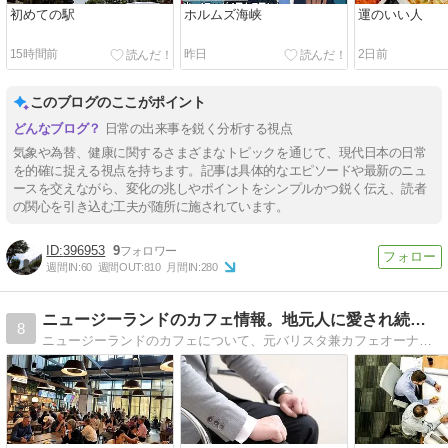
初めての駅
ホルムズ海峡
運のいい人
15時間前
昨日
2日前
このブログのここがポイント
日常の出来事を鋭く分析する視点
気象や為替、健康に関するさまざまなトピックを通じて、現代日本の日常
を的確に捉える視点を持ちます。記事は具体的なエピソードや最新のニュ
ースを交えながら、変化の兆しやポイントをシンプルかつ鋭く伝え、読者
の関心を引き込む工夫が随所に施されています。
396953
9
週間IN:
60
週間OUT:
810
月間IN:
280
ニュージーランドのカフェ情報。地元人に愛され続ける店特集
8
ニュージーランドのカフェについて、元バリスタ兼カフェオーナーが独断と偏見で料理やコーヒー、お店の雰囲気や立地も含めたあらゆる視点で生情報を紹介していくシリーズ