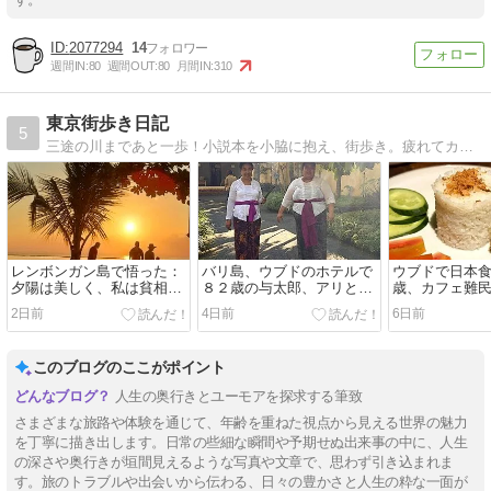
2077294
14
週間IN:
80
週間OUT:
80
月間IN:
310
東京街歩き日記
5
三途の川まであと一歩！小説本を小脇に抱え、街歩き。疲れてカフェで一休み！
レンボンガン島で悟った：
バリ島、ウブドのホテルで
ウブドで日本食
夕陽は美しく、私は貧相だ
８２歳の与太郎、アリと知
歳、カフェ難
った。
恵比べ（負けたのは私）
2日前
4日前
6日前
このブログのここがポイント
人生の奥行きとユーモアを探求する筆致
さまざまな旅路や体験を通じて、年齢を重ねた視点から見える世界の魅力
を丁寧に描き出します。日常の些細な瞬間や予期せぬ出来事の中に、人生
の深さや奥行きが垣間見えるような写真や文章で、思わず引き込まれま
す。旅のトラブルや出会いから伝わる、日々の豊かさと人生の粋な一面が