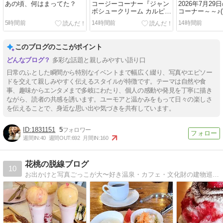
あの頃、何はまってた？
コージーコーナー『ジャン
2026年7月2
ボシュークリーム カルピ
コーナー～～♪(*
ス』～～♪(*^▽^*)
5時間前
14時間前
14時間前
このブログのここがポイント
多彩な話題と親しみやすい語り口
日常のふとした瞬間から特別なイベントまで幅広く綴り、写真やエピソー
ドを交えて親しみやすく伝えるスタイルが特徴です。テーマは自然や食
事、趣味からエンタメまで多岐にわたり、個人の感動や発見を丁寧に描き
ながら、読者の共感を誘います。ユーモアと温かみをもって日々の楽しさ
を伝えることで、身近な思い出や気づきを共有しています。
1831151
5
週間IN:
40
週間OUT:
692
月間IN:
160
花桃の脱線ブログ
10
お出かけと写真ごっこが大〜好き温泉・カフェ・文化財の建物巡り・花が好きなブログです。