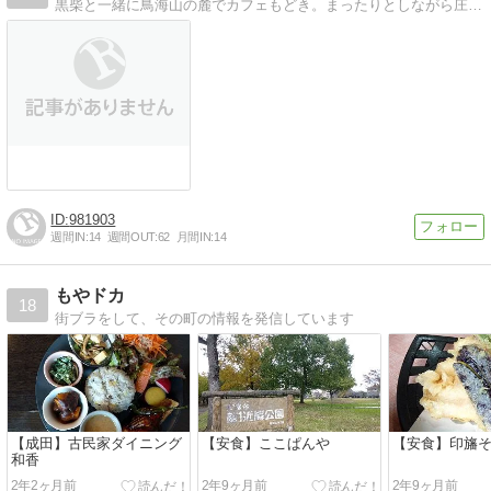
黒柴と一緒に鳥海山の麓でカフェもどき。まったりとしながら庄内で頑張ってます。６月で４年です・・・継続は力なりを実感。
981903
週間IN:
14
週間OUT:
62
月間IN:
14
もやドカ
18
街ブラをして、その町の情報を発信しています
【成田】古民家ダイニング
【安食】ここぱんや
【安食】印旛そ
和香
2年2ヶ月前
2年9ヶ月前
2年9ヶ月前