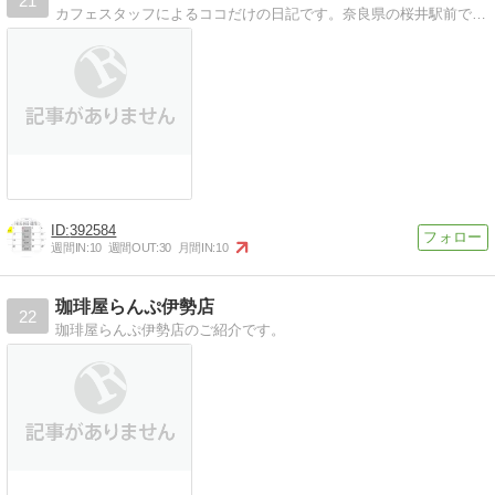
21
カフェスタッフによるココだけの日記です。奈良県の桜井駅前でオーガニック中心のカフェと雑貨のお店をしています〜是非どうぞ。
392584
週間IN:
10
週間OUT:
30
月間IN:
10
珈琲屋らんぷ伊勢店
22
珈琲屋らんぷ伊勢店のご紹介です。