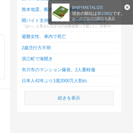
BABYMETALIZE
熊本地震、断水解消8月末めど
現在の順位は
第108位
です。
≫
このブログの順位を表示
闇バイト支持役ルフィー、懲役たった20年。支持しますか？
『はい』と答えた人からのみ税金取って欲しい。詐欺や強盗の罪はもっと重罪にすべき
避難女性、車内で死亡
2歳児行方不明
浪江町で海開き
市川市のマンション爆発。2人重軽傷
日本人42年ぶり1億2000万人割れ
続きを表示