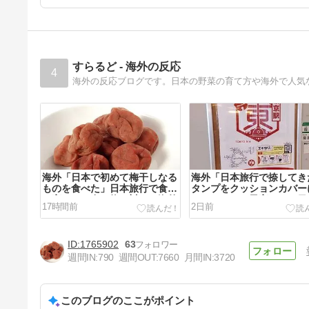
すらるど - 海外の反応
4
海外の反応ブログです。日本の野菜の育て方や海外で人気
海外「日本で初めて梅干しなる
海外「日本旅行で捺してき
ものを食べた」日本旅行で食べ
タンプをクッションカバー
た変わった食べ物に対する海外
てみた！」一風変わった日
17時間前
2日前
の反応
行の記念品のアイディアに
る海外の反応
1765902
63
週間IN:
790
週間OUT:
7660
月間IN:
3720
このブログのここがポイント