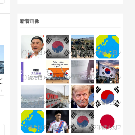
新着画像
し
近
客
対