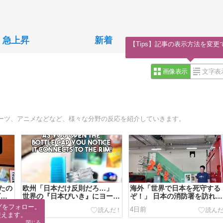
急上昇
新着
【Tips】記事の表示方法を変更
画像表示
文字表
ーツ、アニメなどなど、様々な分野の反応を紹介していきます。
たの
欧州「日本だけ反則だろ…」
海外「世界で日本を死守する
ビ番
世界の『日本びいき』にヨーロ
ぞ！」 日本の消防署を訪れた
行っ
ッパ全土から不満の声
ちびっ子集団が世界をメロメ
グをフォロー。

3日前
4日前
に
使えます。
閉じる