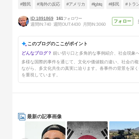
#難民
#海外の反応
#アメリカ
#lgbtq
#移民
#トラ
1891869
161
週間IN:
740
週間OUT:
4430
月間IN:
3060
「アッラーが命じた」仏パリで
妊婦含む女性達が包丁で次々刺
される事件発生…一方、警察当
このブログのここがポイント
4日前
局は犯人情報を完全隠蔽[海外
の反応]
鋭い切り口と多角的な事例紹介、社会現象
多様な国際的事件を通じて、文化や価値観の違い、社会の複
ながら、多文化共生の真実に迫ります。各事件の背景を深く
を重視しています。
最新の記事画像