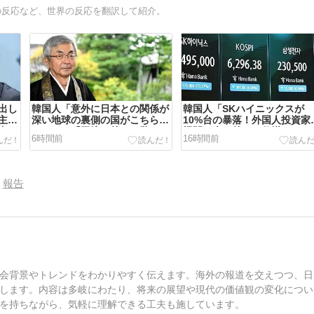
スの反応など、世界の反応を翻訳して紹介。
出し
韓国人「意外に日本との関係が
韓国人「SKハイニックスが
主的
深い地球の裏側の国がこちらで
10%台の暴落！外国人投資家
由が
す‥」→「国境を越えた驚くべ
機関が売り越しを仕掛けコス
6時間前
16時間前
な展
き歴史のつながり‥」
が4%を超える大幅な下落‥
報告
会背景やトレンドをわかりやすく伝えます。海外の報道を交えつつ、日
します。内容は多岐にわたり、将来の展望や現代の価値観の変化につい
を持ちながら、気軽に理解できる工夫も施しています。