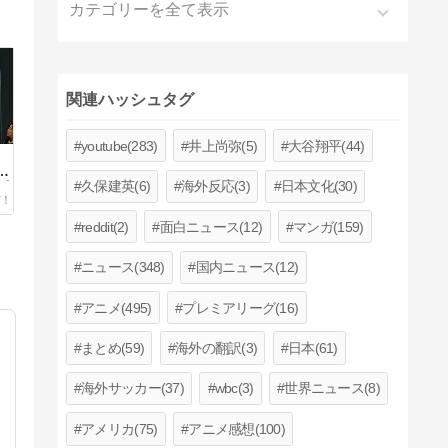
カテゴリーを全て表示
関連ハッシュタグ
youtube(283)
井上尚弥(5)
大谷翔平(44)
と
久保建英(6)
海外反応(3)
日本文化(30)
ピ
」
reddit(2)
面白ニュース(12)
マンガ(159)
ニュース(348)
国内ニュース(12)
アニメ(495)
プレミアリーグ(16)
まとめ(59)
海外の翻訳(3)
日本(61)
海外サッカー(37)
wbc(3)
世界ニュース(8)
アメリカ(75)
アニメ感想(100)