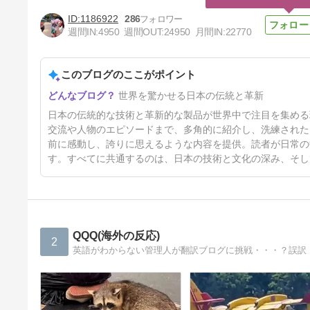
1186922
286
週間IN:
4950
週間OUT:
24950
月間IN:
22770
このブログのここがポイント
海外「日本がキラキラして見え
世界を驚かせる日本の伝統と革新
る…」 日本の街頭インタビュ
ーに登場した女子高生4人組が
5日前
日本の伝統的な技術と革新的な製品が世界中で注目を集める
エモすぎると話題に
交流や人物のエピソードまで、多角的に紹介し、洗練された
前に感動し、誇りに思えるような内容を提供。読者が日常の
す。すべてに共通するのは、日本の技術と文化の深み、そし
QQQ(海外の反応)
2
英語がわからない管理人が翻訳ブログに挑戦・・・？誤訳