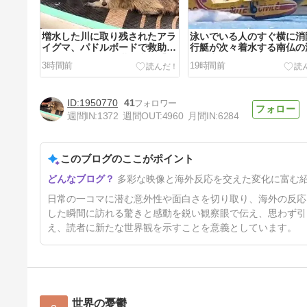
増水した川に取り残されたアラ
泳いでいる人のすぐ横に消
イグマ、パドルボードで救助さ
行艇が次々着水する南仏の
れて人の脚の下に潜り込む【海
「肝心の場面で毎回カメラ
3時間前
19時間前
外の反応】
げる」【海外の反応】
1950770
41
週間IN:
1372
週間OUT:
4960
月間IN:
6284
このブログのここがポイント
「母の初VR体験はちょっとし
多彩な映像と海外反応を交えた変化に富む
た大惨事」床に置いた板から落
ちる父も、次々転がるVR失敗
2日前
日常の一コマに潜む意外性や面白さを切り取り、海外の反応
集【海外の反応】
した瞬間に訪れる驚きと感動を鋭い観察眼で伝え、思わず引
え、読者に新たな世界観を示すことを意義としています。
世界の憂鬱