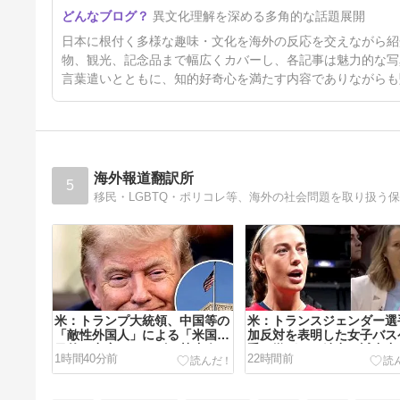
海外「日本の夏には夏の良さが
異文化理解を深める多角的な話題展開
ある！」日本の夏の良い所に対
する海外の反応
5日前
日本に根付く多様な趣味・文化を海外の反応を交えながら紹
物、観光、記念品まで幅広くカバーし、各記事は魅力的な写
言葉遣いとともに、知的好奇心を満たす内容でありながらも
海外報道翻訳所
5
米：トランプ大統領、中国等の
米：トランスジェンダー選
「敵性外国人」による「米国籍
加反対を表明した女子バス
目的の出産ツーリズム禁止令」
手に嫌がらせ続出…試合中
1時間40分前
22時間前
に署名…寄生侵略防止へ[海外
図的（？）肘鉄を顔面に食
の反応]
[海外の反応]