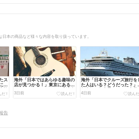
な日本の商品など様々な内容を取り扱っています。
たス
海外「日本ではあらゆる趣味の
海外「日本でクルーズ旅行を
にし
店が見つかる！」東京にあるカ
た人はいる？どうだった？」
本旅
ントリーミュージックの生演奏
年人気が急上昇している豪華
3日前
4日前
対す
が聞けるバーに対する海外の反
船による日本クルーズ旅行に
応
する海外の反応
報告