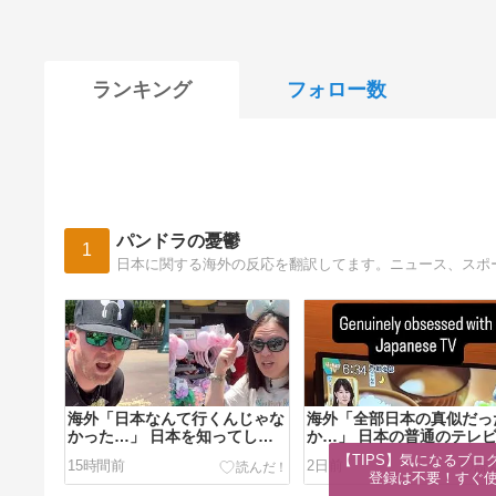
ランキング
フォロー数
パンドラの憂鬱
1
日本に関する海外の反応を翻訳してます。ニュース、スポ
海外「日本なんて行くんじゃな
海外「全部日本の真似だっ
かった…」 日本を知ってしま
か…」 日本の普通のテレ
ったディズニー信者、帰国後
組が最新SNSの数十年先を
【TIPS】気になるブロ
15時間前
2日前
『本家』に失望する事態に
ていたと話題に
登録は不要！すぐ