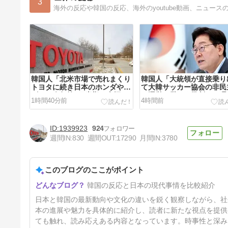
3
海外の反応や韓国の反応、海外のyoutube動画、ニュー
韓国人「北米市場で売れまくり
韓国人「大統領が直接乗り
トヨタに続き日本のホンダやス
て大韓サッカー協会の非民
ズキも今年第2四半期に大幅な
な運営を厳しく批判した理
1時間40分前
4時間前
黒字を記録！」→「あまりにも
こちらです‥」→「衝撃的
見事なV字回復‥」
開‥」
1939923
924
週間IN:
830
週間OUT:
17290
月間IN:
3780
このブログのここがポイント
韓国人「日本ではテーブルに肘
韓国の反応と日本の現代事情を比較紹介
をついてはいけない？日本の食
事マナーが想像以上に厳格すぎ
17時間前
日本と韓国の最新動向や文化の違いを鋭く観察しながら、社
て韓国人が衝撃！」→「これが
日本の食事マナーか？‥」
本の進展や魅力を具体的に紹介し、読者に新たな視点を提供
ても触れ、読み応えある内容となっています。時事性と深み