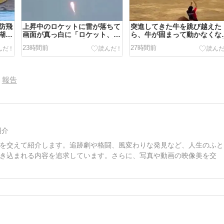
防飛
上昇中のロケットに雷が落ちて
突進してきた牛を跳び越えた
湖
画面が真っ白に「ロケット、大
ら、牛が固まって動かなくな
が逃
丈夫なの……？」【海外の反
た闘牛場の映像【海外の反応
23時間前
27時間前
応】
報告
紹介
を交えて紹介します。追跡劇や格闘、風変わりな発見など、人生のふと
き込まれる内容を追求しています。さらに、写真や動画の映像美を交