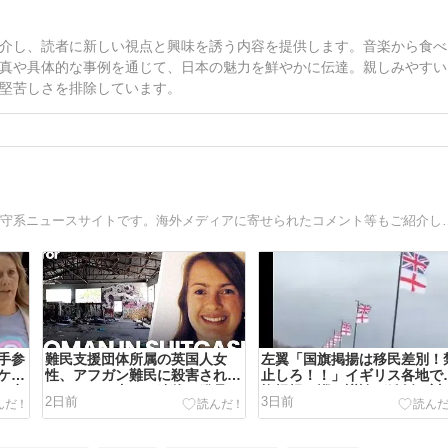
介し、読者に新しい視点と興味を誘う内容を提供します。音楽から食べ
真や具体的な事例を通じて、日本の魅力を鮮やかに伝達。親しみやすい
堅苦しさを排除しています。
移民・LGBTQ・ポリコレ等、海外の社会問題を取り扱う保
手参
難民支援団体所属の英国人女
左翼「国旗掲揚は移民差別！
ケ選
性、アフガン難民に殺害されス
止しろ！！」イギリス各地で
に意
ーツケース内から遺体で発見さ
旗掲揚を巡る議論が紛糾…対
2日前
3日前
らう
れる…[海外の反応]
深まる[海外の反応]