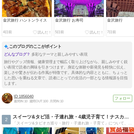
金沢旅行 ハントンライス
金沢旅行 お寿司
金沢旅行
4日前
5日前
7日前
このブログのここがポイント
多彩なテーマと親しみやすい表現
旅行やグッズ情報、健康管理まで幅広く取り上げながら、親しみやすく鋭
い表現で読者の興味を引きつけます。身近な体験や新発見を軽快に伝え、
楽しさや驚きが伝わる作風が特徴です。具体的な内容とともに、ちょっと
した思いを重ねる文章で、読者にとっての生活の一部となる情報源を目指
します。
1856040
週間IN:
10
週間OUT:
100
月間IN:
10
スイーツ&タピ活・子連れ旅・4歳児子育て！ナスカのブログ♪
2
「スイーツ&タピオカ巡り・旅行・子連れ旅・子育て」について、仕事（インタビューライターしてます）じゃないので、面白おかしく書きたいブログです♪