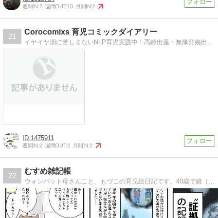
週間IN:
2
週間OUT:
10
月間IN:
2
Corocomixs 育児コミックダイアリー
21
イヤイヤ期に苦しまないNLP育児実践中！高齢出産・無痛分娩出産・フリーランスママさんデス
1475911
週間IN:
2
週間OUT:
2
月間IN:
2
むすめ雑記帳
22
ウォンバット母さんこと、もづこの育児絵日記です。40歳で娘（ゆぴこ）を出産。漫画、イラストなんかを描きつつ夫と慣れない育児に奮闘中。