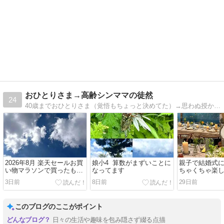
おひとりさま→高齢シンママの徒然
24
40歳までおひとりさま（覚悟もちょっと決めてた）→思わぬ授かりで高齢シングルマザーの、育児ネタ・体験談と大好きな海外ドラマのことを徒然、備忘録的に書いていこうと思います。
2026年8月 楽天セールお買
娘小4 算数がまずいことに
親子で結婚式
い物マラソンで買ったもの
なってます
ちゃくちゃ楽
買うもの
3日前
8日前
29日前
このブログのここがポイント
日々の生活や趣味を包み隠さず綴る点描