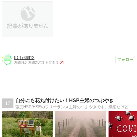
1766912
週間IN:
3
週間OUT:
3
月間IN:
3
自分にも花丸付けたい！HSP主婦のつぶやき
17
強度HSP/HSEのフリーランス主婦のつぶやきです。繊細だけど、楽しく生きたい！時々、毒吐きます