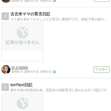
週間IN:
10
週間OUT:
30
月間IN:
10
古古米ママの育児日記
4
４０歳を過ぎてひさしぶりの育児に奮闘中です。眼瞼下垂の娘の様子やその時の気持ちを書きます。2016年6月男の子が生まれました！
1726509
週間IN:
10
週間OUT:
20
月間IN:
10
tori*tori日記
5
酉年夫婦の転勤流れ旅。想定外の高齢育児に追われる日々雑記です