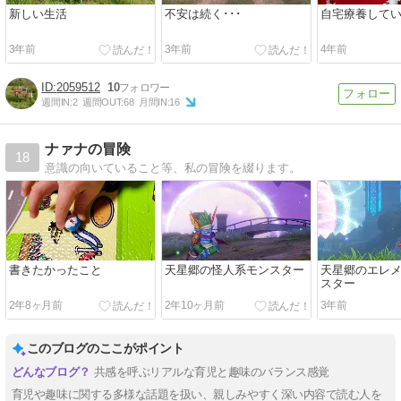
新しい生活
不安は続く･･･
自宅療養して
3年前
3年前
4年前
2059512
10
週間IN:
2
週間OUT:
68
月間IN:
16
ナァナの冒険
18
意識の向いていること等、私の冒険を綴ります。
書きたかったこと
天星郷の怪人系モンスター
天星郷のエレ
スター
2年8ヶ月前
2年10ヶ月前
3年前
このブログのここがポイント
共感を呼ぶリアルな育児と趣味のバランス感覚
育児や趣味に関する多様な話題を扱い、親しみやすく深い内容で読む人を