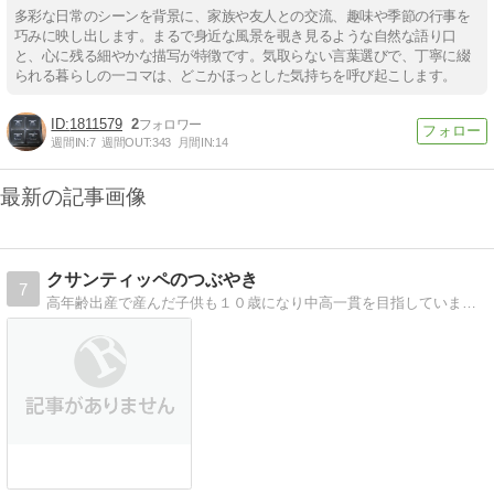
多彩な日常のシーンを背景に、家族や友人との交流、趣味や季節の行事を
巧みに映し出します。まるで身近な風景を覗き見るような自然な語り口
と、心に残る細やかな描写が特徴です。気取らない言葉選びで、丁寧に綴
られる暮らしの一コマは、どこかほっとした気持ちを呼び起こします。
1811579
2
週間IN:
7
週間OUT:
343
月間IN:
14
最新の記事画像
クサンティッペのつぶやき
7
高年齢出産で産んだ子供も１０歳になり中高一貫を目指しています。夫は５歳年下ののんびり屋さん。最近、実母と同居を始め、仕事、子育て、介護と悩みが増えました。