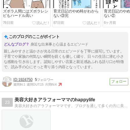
ズボラ人間にはズボラレシ
育児日記のやめ時がわから
育児日記のや
ピもハードル高い
ない③完
ない②
76日前
87日前
6ヶ月前
このブログのここがポイント
身近な出来事と心温まるエピソード
親しみやすさと温かさが光る日常のエピソードを丁寧に描写しています。
子育てや家族の何気ない瞬間を鋭くも優しく綴り、日々の生活に潜む小さ
な感動を引き出します。認知しやすい言葉と親近感あふれる語り口が特徴
で、読み手の心にそっと寄り添う内容となっています。
1924750
5
週間IN:
1
週間OUT:
15
月間IN:
4
美容大好きアラフォーママのhappylife
23
美容大好きのアラフォーママです。ブログを通して多くの方に美容情報を発信していきますのでよろしくお願い致します！