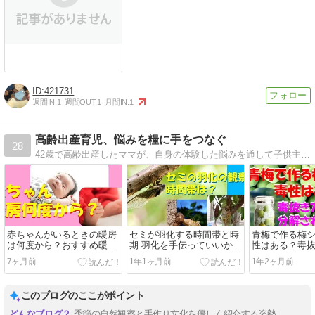
421731
週間IN:
1
週間OUT:
1
月間IN:
1
高齢出産育児、悩みを糧に手をつなぐ
28
42歳で高齢出産したママが、自身の体験した悩みを通して子供主体の育児を考え、ママたちと共感し手を取り合って「美」と「和」を作りながら前進する育児ブログ
赤ちゃんがいるときの暖房
セミが羽化する時間帯と時
青梅で作る梅
は何度から？おすすめ暖房
期 羽化を手伝っていいか手
性はある？毒
器具は？エアコン底冷え対
助けした体験談も紹介！
解される理由
7ヶ月前
1年1ヶ月前
1年2ヶ月前
策も！
説！
このブログのここがポイント
季節の自然観察と手作り文化を優しく紹介する姿勢