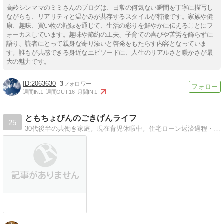
高齢シンママのミミさんのブログは、日常の何気ない瞬間を丁寧に描写し
ながらも、リアリティと温かみが共存するスタイルが特徴です。家族や健
康、趣味、買い物の記録を通じて、生活の彩りを鮮やかに伝えることにフ
ォーカスしています。趣味や節約の工夫、子育ての喜びや苦労を飾らずに
語り、読者にとって親身な寄り添いと啓発をもたらす内容となっていま
す。誰もが共感できる身近なエピソードに、人生のリアルさと暖かさが最
大の魅力です。
2063630
3
週間IN:
1
週間OUT:
16
月間IN:
1
ともちょびんのごきげんライフ
25
30代後半の共働き家庭。現在育児休暇中。住宅ローン返済過程・家計管理・育児・文京区情報などをごきげんに綴ります。