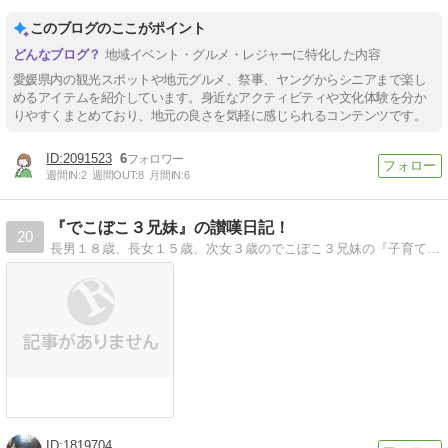
このブログのここがポイント
地域イベント・グルメ・レジャーに特化した内容
愛媛県内の観光スポットや地元グルメ、祭事、ヤングからシニアまで楽し
めるアイテムを紹介しています。身近なアクティビティや文化体験を分か
りやすくまとめており、地元の良さを気軽に感じられるコンテンツです。
2091523
6
週間IN:
2
週間OUT:
8
月間IN:
6
『でこぼこ３兄妹』の讃嘆日記！
20
長男１８歳、長女１５歳、次女３歳のでこぼこ３兄妹の『子育て讃嘆日記』として、フランスからお届けしたいと思います。
1819704