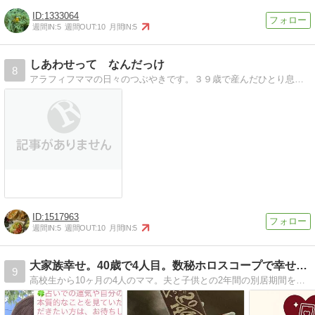
1333064
週間IN:
5
週間OUT:
10
月間IN:
5
しあわせって なんだっけ
8
アラフィフママの日々のつぶやきです。３９歳で産んだひとり息子の子育て、ひとりごと。
1517963
週間IN:
5
週間OUT:
10
月間IN:
5
大家族幸せ。40歳で4人目。数秘ホロスコープで幸せ紐解きます
9
高校生から10ヶ月の4人のママ。夫と子供との2年間の別居期間を経て、10年ぶりに出産。数秘学カウンセラーです。数秘、占星術、子育て、パートナーシップのブログ。