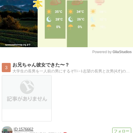
Powered by 
GliaStudios
Mute
お兄ちゃん彼女できた〜？
3
大学生の長男を一人前の男にするぞ!!ﾆｰﾄ志望の長男と次男(4才)の日常。お兄ちゃんﾈﾀを提供してくれてありがとう。
1576662