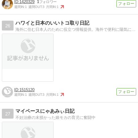
1420329
1
週間IN:
1
週間OUT:
3
月間IN:
1
ハワイと日本のいいトコ取り日記
26
海外に住む日本人のために役立つ情報提供。海外で便利に陽気に人生を楽しむための便利張めざしてます。
1515120
週間IN:
1
週間OUT:
3
月間IN:
1
マイペースにゃあみぃ日記
27
不妊治療の末授かった娘モカの育児に奮闘中