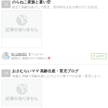
のらねこ家族と蒼い空
13
貧乏で高齢出産そして育児。2010年生まれの男の子との生活。闘病中ですが闘病記はありません。
1186352
2
週間IN:
3
週間OUT:
4
月間IN:
4
おさむらいママ 高齢出産・育児ブログ
14
36歳と39歳で高齢出産したサムライ業ママの出産・育児にまつわるマンガブログです。