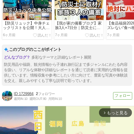
【防災リュック】中身チェ
【我が家の備蓄ブログ】家
【食品福袋20
ックリストを公開！大人2
族3人×7日分｜防災士に取
ズレない“食べ
人＋小学生用
材し購入！
ンル3選！
6ヶ月前
7ヶ月前
7ヶ月前
このブログのここがポイント
多彩なテーマと詳細なレポート展開
防災用品や福袋、観光情報から子連れ旅行記まで多ジャンルにわたる内容
を扱い、リアルな体験や詳細なレポートを通じて読者に実用的な情報を提
供しています。情報収集や参考にしたい方に向けて、豊富な写真や体験談
を交え、親しみやすくも丁寧な説明で彩っています。
1729984
2
週間IN:
10
週間OUT:
80
月間IN:
10
もっと見る
arrow_forward_ios