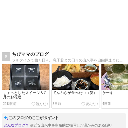
ちびママのブログ
6
フルタイムで働く日々。息子君との日々の出来事を自由気ままに綴ってます(#^.^#)
ちょっとしたスイーツ＆7
てんぷらが食べたい（笑）
ケーキ
月のお花達
22時間前
3日前
4日前
このブログのここがポイント
身近な出来事を多角的に描写した温かみのある綴り