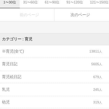
1〜30位
31〜60位
61〜90位
91〜120位
121〜150位
前のページ
次のページ
カテゴリー : 育児
※育児(全て)
13811
育児日記
5605
育児絵日記
679
乳児
245
幼児
319