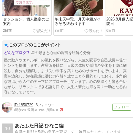
セッション、個人鑑定のご
午未天中殺。月天中殺がそ
2026.8月個
案内
ろそろ終わります
能日
2日前
3日前
6日前
このブログのここがポイント
星の動きと心理の深層を紐解く分析
星の動きやエネルギーの流れを探りながら、人生の変容や自己成長を促す
ヒントを提供します。占星術を軸に、日常の体験や感情の変化を丁寧に解
説し、自分を理解し、より良い未来を築くためのサポートを行います。真
実を追究し、潜在意識に潜む力を解き放つことを目的としており、多角的
な観点から人生のテーマにアプローチしています。心の奥深くと響き合い
ながら、リラックスできる語り口で、人生の新たな扉を開く一助となる内
容となっています。
1850729
3
週間IN:
4
週間OUT:
84
月間IN:
8
あたふた日記 ひなこ編
10
自営の旦那と5歳の息子の育児して、毎日あたふたしています。