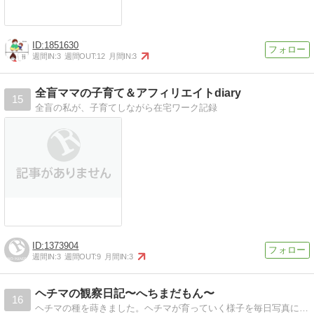
1851630
週間IN:
3
週間OUT:
12
月間IN:
3
全盲ママの子育て＆アフィリエイトdiary
15
全盲の私が、子育てしながら在宅ワーク記録
1373904
週間IN:
3
週間OUT:
9
月間IN:
3
ヘチマの観察日記〜へちまだもん〜
16
ヘチマの種を蒔きました。ヘチマが育っていく様子を毎日写真に撮ってます。