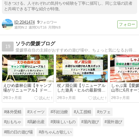
引きつける。人それぞれの気持ちや経験を丁寧に描写し、同じ立場の読者
と共鳴できる丁寧な紹介が特徴。
2041474
9
週間IN:
2
週間OUT:
16
月間IN:
8
ソラの愛媛ブログ
19
愛媛県在住の主婦がおすすめの遊び場や、ちょっと気になるお得な情報を発信！
えひめ森林公園【キャンプ
杖ノ淵公園【リニューアル
しゃぶ葉【愛
場がリニューアル】ドーム
した遊具・ヒルの最新情
山市に6月オー
型テントやバンガロー、ト
報】水遊び＆川遊びの人気
ぶしゃぶ食べ
2年3ヶ月前
2年3ヶ月前
2年3ヶ月前
イレやアスレチックも口コ
スポットを口コミ＠松山市
ーやランチ、
ミ
説
#体外受精
#スイーツ
#不妊治療
#人工授精
#カフェ
#おもちゃ
#高齢出産
#美味しいもの
#屋内遊び
#屋外遊び
#雨の日の遊び場
#赤ちゃんが欲しい