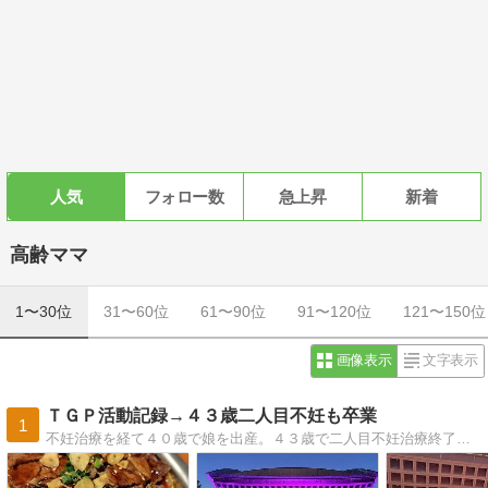
人気
フォロー数
急上昇
新着
高齢ママ
1〜30位
31〜60位
61〜90位
91〜120位
121〜150位
画像表示
文字表示
ＴＧＰ活動記録→４３歳二人目不妊も卒業
1
不妊治療を経て４０歳で娘を出産。４３歳で二人目不妊治療終了（卒業）しました。４３歳オンリーワン（一人っ子）育児の記録。