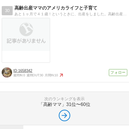
高齢出産ママのアメリカライフと子育て
30
あと１ヶ月で４１歳！というときに、出産をしました。高齢出産のせいか、待ったなしの元気いっぱいの娘との毎日は大変。アメリカでの高齢出産・子育てをつづっています。
1658342
週間IN:
0
週間OUT:
30
月間IN:
10
次のランキングを表示
「高齢ママ」
31位〜60位