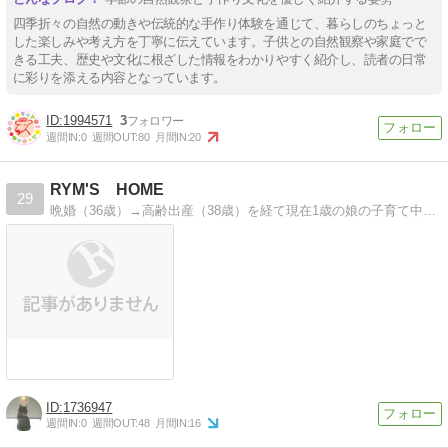
四季折々の自然の動きや伝統的な手作り体験を通じて、暮らしのちょっと
した楽しみや考え方を丁寧に伝えています。子供との自然観察や家庭でで
きる工夫、歴史や文化に根ざした情報をわかりやすく紹介し、読者の日常
に彩りを添える内容となっています。
1994571
3
週間IN:
0
週間OUT:
80
月間IN:
20
RYM'S HOME
29
晩婚（36歳）→高齢出産（38歳）を経て現在1歳の娘の子育て中主婦の奮闘記。家事に育児にインテリア。全部気になる今日この頃。
1736947
週間IN:
0
週間OUT:
48
月間IN:
16