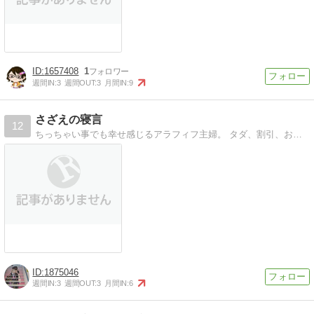
1657408
1
週間IN:
3
週間OUT:
3
月間IN:
9
さざえの寝言
12
ちっちゃい事でも幸せ感じるアラフィフ主婦。 タダ、割引、おまけというワードに敏感に反応。 美味しいもの、お酒も好き。夫、息子、娘と４人ぐらし。 超高齢化の両実…
1875046
週間IN:
3
週間OUT:
3
月間IN:
6