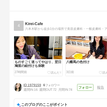
ニキビをつくらない百香草ひゃ
っかそう参上！
4年前
Kirei-Cafe
4
六本木駅から徒歩1分の場所で美容皮膚科・一般皮膚科・
ものすごく迷ってやはり、翌日
八幡馬の色付け
鳩笛の絵付けも体験
27時間前
3日前
1979159
6
報告
週間IN:
16
週間OUT:
72
月間IN:
74
このブログのここがポイント