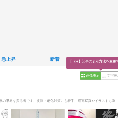
急上昇
新着
【Tips】記事の表示方法を変更
画像表示
文字表
20世紀からニキビ痕治療を続ける古参。自宅でできる痕治療の限界を探る者です。皮脂・老化対策にも着手