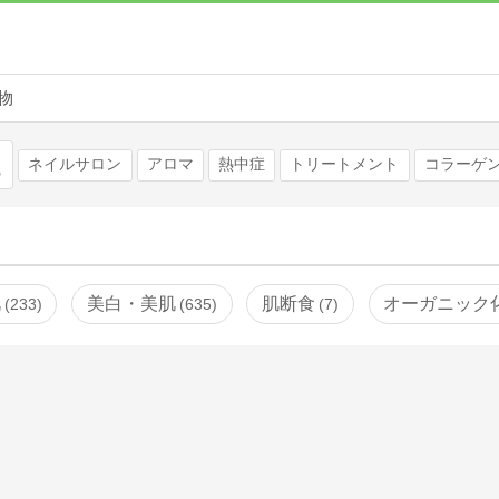
物
検索
ネイルサロン
アロマ
熱中症
トリートメント
コラーゲ
肌
美白・美肌
肌断食
オーガニック
233
635
7