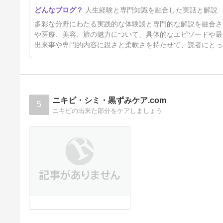
青森魚菜センターで完全に食べ
人生経験と専門知識を融合した実話と解説
過ぎました（笑）「のっけ丼」
は危険です
7日前
多彩な分野にわたる実践的な体験談と専門的な解説を融合さ
や医療、美容、旅の魅力について、具体的なエピソードや最
出来事や専門的内容に鋭さと柔軟さを持たせて、読者にとっ
ニキビ・シミ・黒ずみケア.com
5
ニキビの出来た部分をケアしましょう