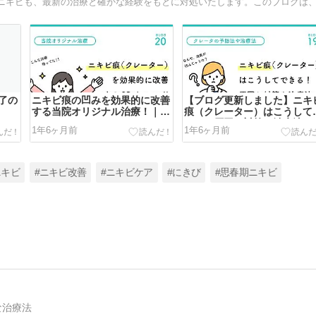
了の
ニキビ痕の凹みを効果的に改善
【ブログ更新しました】ニキ
する当院オリジナル治療！｜
痕（クレーター）はこうして
SR therapy
きる！原因と対策や治療法
1年6ヶ月前
1年6ヶ月前
ニキビ
#ニキビ改善
#ニキビケア
#にきび
#思春期ニキビ
な治療法