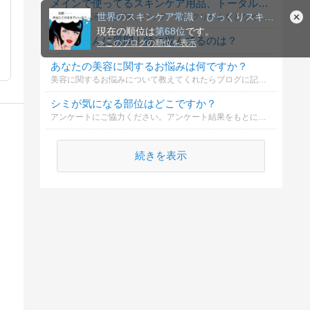
メインで使ってるスキンケア用品、トータルでいくら？
世界のスキンケア常識 ・びっくりスキンケアで美女になろう。
化粧水、乳液、美容液、パック、保湿クリームなどなど…全部足した総額を教えてください！
現在の順位は
第68位
です。
敏感肌さんに質問！特に悩んでるのは？
≫
このブログの順位を表示
あなたの美容に関するお悩みは何ですか？
美容に関するお悩みについて教えてくれたらブログに記事を書くかも？
シミが気になる部位はどこですか？
アンケートにご協力ください。アンケート結果をもとに役立つ情報の配信をします。
続きを表示