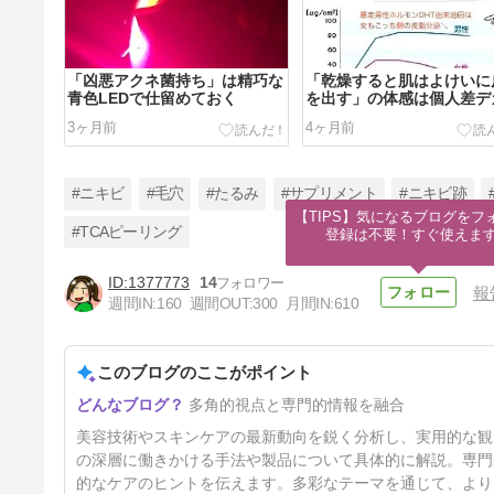
「凶悪アクネ菌持ち」は精巧な
「乾燥すると肌はよけいに
青色LEDで仕留めておく
を出す」の体感は個人差デ
3ヶ月前
4ヶ月前
#ニキビ
#毛穴
#たるみ
#サプリメント
#ニキビ跡
【TIPS】気になるブログをフォ
#TCAピーリング
登録は不要！すぐ使えま
1377773
14
報
【重症ニキビの黒幕】皮脂より
週間IN:
160
週間OUT:
300
月間IN:
610
炎症
5ヶ月前
このブログのここがポイント
多角的視点と専門的情報を融合
美容技術やスキンケアの最新動向を鋭く分析し、実用的な観
の深層に働きかける手法や製品について具体的に解説。専門
的なケアのヒントを伝えます。多彩なテーマを通じて、より