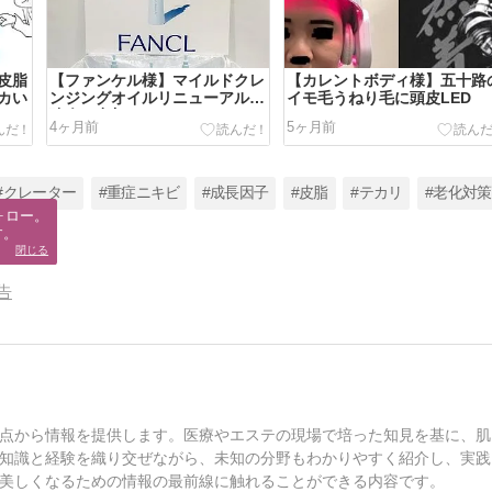
皮脂
【ファンケル様】マイルドクレ
【カレントボディ様】五十路
カい
ンジングオイルリニューアル勉
イモ毛うねり毛に頭皮LED
強会に参加しました
4ヶ月前
5ヶ月前
#クレーター
#重症ニキビ
#成長因子
#皮脂
#テカリ
#老化対策
ロー。

す。
閉じる
告
点から情報を提供します。医療やエステの現場で培った知見を基に、肌
知識と経験を織り交ぜながら、未知の分野もわかりやすく紹介し、実践
美しくなるための情報の最前線に触れることができる内容です。