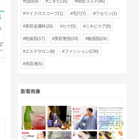
洗顔(4)
ニキビ(25)
韓国コスメ(46)
当院は様々な治療を行ったけれどもなかなか治らない難性ニキビも、最新の治療と確かな経験をもとに対処いたします。このブログは、当院で治療を受けられた方の症例を紹介するものです。人生が変わった治療を体験した方々がここにいます。
マイクロスコープ(1)
毛穴(7)
ワセリン(1)
美容皮膚科(20)
ヒゲ(3)
ニキビケア(8)
乾燥肌(17)
美容整形(20)
敏感肌(24)
ビ
で
エステサロン(8)
ファッション(230)
美容液(5)
新着画像