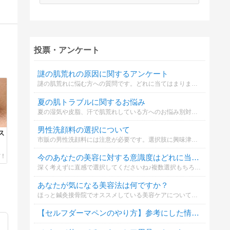
投票・アンケート
謎の肌荒れの原因に関するアンケート
謎の肌荒れに悩む方への質問です。どれに当てはまりますか？
夏の肌トラブルに関するお悩み
夏の湿気や皮脂、汗で肌荒れしている方へのお悩み別対策についてどれに当てはまる？
男性洗顔料の選択について
ス
市販の男性洗顔料には注意が必要です。選択肢に興味津々の方はどれで洗顔をするのがよいと思いますか？
今のあなたの美容に対する意識度はどれに当てはまりますか？☆ちなみに私は全部です！
深く考えずに直感で選択してくださいね♪複数選択もちろん可能です！あなたの美容に対する意識や意気込みをコメント欄に記入してくださいね♪誰にも負けない熱い美容愛をどしどしお待ちしてますよ！
あなたが気になる美容法は何ですか？
ほっと鍼灸接骨院でオススメしている美容ケアについての質問です。あなたが気になる美容法は何ですか？
【セルフダーマペンのやり方】参考にした情報は？