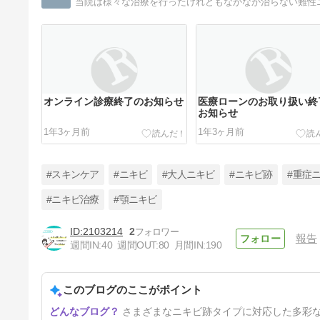
オンライン診療終了のお知らせ
医療ローンのお取り扱い終
お知らせ
1年3ヶ月前
1年3ヶ月前
#スキンケア
#ニキビ
#大人ニキビ
#ニキビ跡
#重症
#ニキビ治療
#顎ニキビ
2103214
2
報告
ニキビ痕（クレーター）はこう
週間IN:
40
週間OUT:
80
月間IN:
190
してできる！原因と対策や治療
法
1年6ヶ月前
このブログのここがポイント
さまざまなニキビ跡タイプに対応した多彩