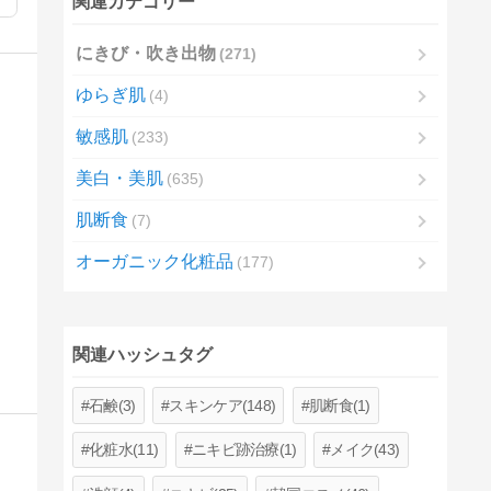
関連カテゴリー
にきび・吹き出物
271
ゆらぎ肌
4
敏感肌
233
美白・美肌
635
肌断食
7
オーガニック化粧品
177
関連ハッシュタグ
石鹸(3)
スキンケア(148)
肌断食(1)
化粧水(11)
ニキビ跡治療(1)
メイク(43)