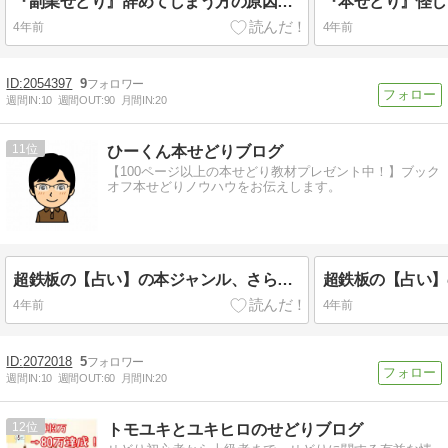
『副業せどり』辞めてしまう方の原因はコレ！？解決方法は？
『本せどり』怪し
4年前
4年前
2054397
9
週間IN:
10
週間OUT:
90
月間IN:
20
11
ひーくん本せどりブログ
【100ページ以上の本せどり教材プレゼント中！】ブック
オフ本せどりノウハウをお伝えします。
超鉄板の【占い】の本ジャンル、さらに横展開で芋づる式にお宝ゲットする方法！
4年前
4年前
2072018
5
週間IN:
10
週間OUT:
60
月間IN:
20
12
トモユキとユキヒロのせどりブログ