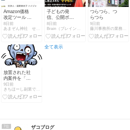
Amazon価格
子どもの発
つらつら、つ
改定ツール マ
信、公開ボタ
らつら
カド！のリサ
ンの前にAIが
8日前
8日前
9日前
あまぞん神社 せどり部log
Brain（ブレイン）レビュー王【口コミ・評判】
藤川事務所の業務日誌
ーチアプリを
検品。ママの
試してみる
身バレ防止ス
キル「ママも
り」〜Claude
全て表示
対応・
ChatGPTコピ
ペ版つき〜
放置された社
内案件を「自
分の実績」に
9日前
きちほーし副業できるかな？
変える、50代
のズルい思考
法 - ゾンビ化
防止計画
（'26/07）6
7
ザコブログ