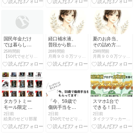
基本
ーム FW
STORY
BOOSTER01[ST01]
国民年金だけ
経口補水液、
夏のお弁当、
では暮らして
普段から飲ん
その詰め方で
いけぬ【せど
でない？夏に
大丈夫？食中
25時間前
28時間前
29時間前
【50代でせどり隠居生活】公式ブログ
月商９００万ツッキー＠せどり王子のCDDVDせどり
月商９００万ツッキー＠せどり王子のCDDVDせどり
りで収入を足
知りたい7つ
毒を防ぐ7つ
すべし】
の基本
の基本
タカラトミー
「今、59歳で
スマホ1台で
モール限定 ダ
傷病手当をも
できる！日記
イアクロン
らってます」
感覚ブログで
2日前
2日前
2日前
絵美のせどり部屋
【50代でせどり隠居生活】公式ブログ
タイクツマッカートニー|退屈はすべてを手に入れる
DA-80 ビッグ
【大っぴらに
月3万円を稼
パワードGV
は言えません
ぐ『アメステ
が】
ップ』