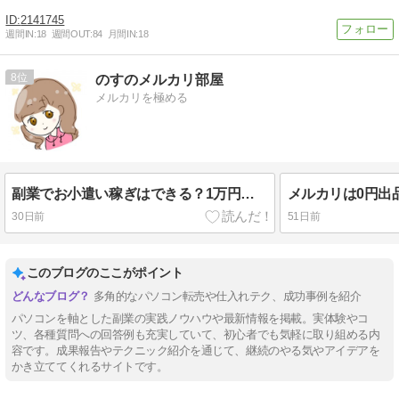
2141745
週間IN:
18
週間OUT:
84
月間IN:
18
8
のすのメルカリ部屋
メルカリを極める
副業でお小遣い稼ぎはできる？1万円稼げる方法を試した結果…！
30日前
51日前
このブログのここがポイント
多角的なパソコン転売や仕入れテク、成功事例を紹介
パソコンを軸とした副業の実践ノウハウや最新情報を掲載。実体験やコ
ツ、各種質問への回答例も充実していて、初心者でも気軽に取り組める内
容です。成果報告やテクニック紹介を通じて、継続のやる気やアイデアを
かき立ててくれるサイトです。