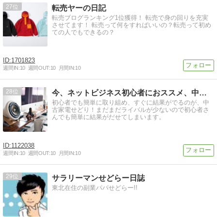
27
転売ヤーの日記
転売ブログランキング1位獲得！ 転売で身の回りを充実
させてます！ 転売って何をすればいいの？転売って初め
ての人でもできるの？
1701823
週間IN:
10
週間OUT:
10
月間IN:
10
28
今、ネットビジネス初心者におススメ、中古家電せどりが熱い！
初心者でも簡単に取り組め、すぐに結果がでるのが、中
古家電せどり！まだまだライバルが少ないので初心者さ
んでも簡単に結果がだせてしまいます。
1122038
週間IN:
10
週間OUT:
10
月間IN:
10
29
サラリーマンせどらー日誌
東北在住の副業パパせどらー!!