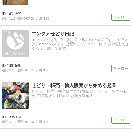
1461299
週間IN:
10
週間OUT:
20
月間IN:
10
25
エンタメせどり日記
エンタメせどりで生活している男のブログです。 ヤフオ
ク、amazonメインに活動しています。稼げる情報もちょ
くちょく書いてます。
1861546
週間IN:
10
週間OUT:
15
月間IN:
10
26
せどり・転売・輸入販売から始める起業
せどり・転売・輸入販売の情報発信！せどり・転売を初
めて1年以内に月商500万楽々達成！
1335324
週間IN:
10
週間OUT:
10
月間IN:
10