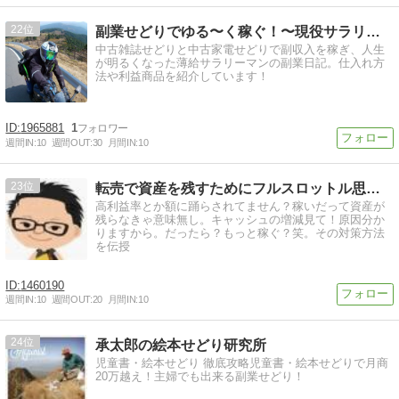
22
副業せどりでゆる〜く稼ぐ！〜現役サラリーマンの転売ブログ〜
中古雑誌せどりと中古家電せどりで副収入を稼ぎ、人生
が明るくなった薄給サラリーマンの副業日記。仕入れ方
法や利益商品を紹介しています！
1965881
1
週間IN:
10
週間OUT:
30
月間IN:
10
23
転売で資産を残すためにフルスロットル思考になってみる
高利益率とか額に踊らされてません？稼いだって資産が
残らなきゃ意味無し。キャッシュの増減見て！原因分か
りますから。だったら？もっと稼ぐ？笑。その対策方法
を伝授
1460190
週間IN:
10
週間OUT:
20
月間IN:
10
24
承太郎の絵本せどり研究所
児童書・絵本せどり 徹底攻略児童書・絵本せどりで月商
20万越え！主婦でも出来る副業せどり！