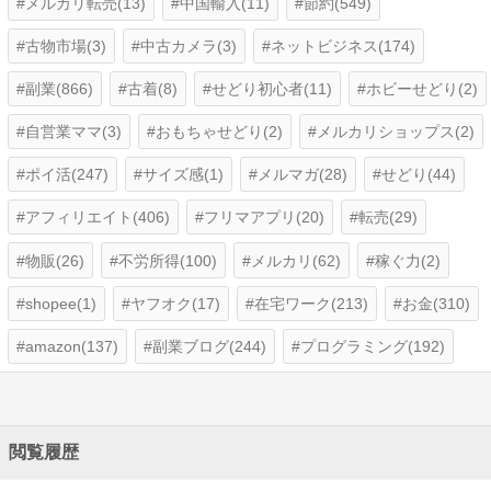
メルカリ転売(13)
中国輸入(11)
節約(549)
古物市場(3)
中古カメラ(3)
ネットビジネス(174)
副業(866)
古着(8)
せどり初心者(11)
ホビーせどり(2)
自営業ママ(3)
おもちゃせどり(2)
メルカリショップス(2)
ポイ活(247)
サイズ感(1)
メルマガ(28)
せどり(44)
アフィリエイト(406)
フリマアプリ(20)
転売(29)
物販(26)
不労所得(100)
メルカリ(62)
稼ぐ力(2)
shopee(1)
ヤフオク(17)
在宅ワーク(213)
お金(310)
amazon(137)
副業ブログ(244)
プログラミング(192)
閲覧履歴