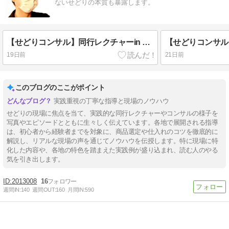
ないせどりの本質も暴露します。
【せどりコンサル】同行レクチャーin 宇都宮
19日前
21日前
このブログのここがポイント
実践重視の丁寧な指導と現場のノウハウ
せどりの現場に焦点を当て、実践的な同行レクチャーやコンサルの様子を
写真やエピソードとともに生々しく伝えています。各地で展開される指導
は、初心者から経験者までを対象に、商品選定や仕入れのコツを徹底的に
解説し、リアルな現場の声を通じてノウハウを伝授します。特に現場に特
化した内容や、各地の特色を踏まえた実践例が盛り込まれ、読む人のやる
気を引き出します。
2013008
16
週間IN:
140
週間OUT:
160
月間IN:
590