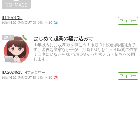
1074738
週間IN:
10
週間OUT:
30
月間IN:
10
20
はじめて起業の駆け込み寺
１年以内に月収20万を稼ごう！限定０円の起業相談所で
す。現役起業家なか子が、月商190万を１日４時間の作業
で自宅にいながら稼ぐのに役立った考え方・情報を公開
します。
2024519
4
週間IN:
10
週間OUT:
30
月間IN:
10