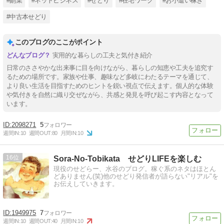
#副業
#ネットビジネス
#せどり
#在宅ワーク
#お小遣い稼ぎ
#中古本せどり
このブログのここがポイント
実用的な暮らしの工夫と気付き紹介
日常のささやかな出来事に目を向けながら、暮らしの知恵や工夫を追究す
るための場所です。家族や仕事、趣味など多岐にわたるテーマを通じて、
より良い生活を目指すためのヒントを鋭い視点で伝えます。個人的な体験
や気付きを自然に織り交ぜながら、共感と発見を呼び起こす内容となって
います。
2098271
5
週間IN:
10
週間OUT:
80
月間IN:
10
16
Sora-No-Tobikata せどりLIFEを楽しむ
現役のせどらー、水谷のブログ。稼ぐ系のネタはほとん
どありません(笑)他のせどり発信者が語らない"リアル"を
お伝えしていきます。
1949975
7
週間IN:
10
週間OUT:
40
月間IN:
10