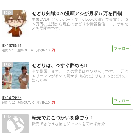
17
せどり知識０の漫画アシが月収５万を目指す！
中古DVDせどりレポートで『e-book大賞』で受賞！月収
５万円の生活から現在はせどりや情報発信、コンサルな
どを展開中です。
1629514
週間IN:
10
週間OUT:
40
月間IN:
10
18
せどりは、今すぐ辞めろ!!
全て暴露します。 この業界はウソだらけです。 元ダ
メリーマンが初めて明かす あなたよりちょっとだけ先に
知った事
1473627
週間IN:
10
週間OUT:
40
月間IN:
10
19
転売でおこづかいを稼ごう！
転売できそうな物をジャンルを問わず紹介