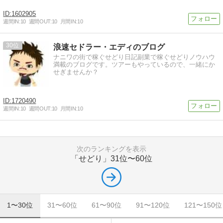
1602905
週間IN:
10
週間OUT:
10
月間IN:
10
30
浪速セドラー・エディのブログ
ナニワの街で稼ぐせどり日記副業で稼ぐせどりノウハウ
満載のブログです。ツアーもやっているので、一緒にか
せぎませんか？
1720490
週間IN:
10
週間OUT:
10
月間IN:
10
次のランキングを表示
「せどり」
31位〜60位
1〜30位
31〜60位
61〜90位
91〜120位
121〜150位