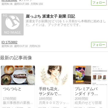
週間IN:
36
週間OUT:
186
月間IN:
156
6
崖っぷち 派遣女子 副業 日記
派遣女子が副業(せどり)を１ヶ月前から本格的に始めまし
た。メインは、ブックオフせどりです。
1753882
週間IN:
20
週間OUT:
10
月間IN:
20
最新の記事画像
つらつらと
手持ち花火、
プレミアムバ
サンダルで大
ンダイ ドラゴ
丈夫？やけど
ンボールスー
17時間前
18時間前
20時間前
藤川事務所の業務日誌
月商９００万ツッキー＠せどり王子のCDDVDせどり
絵美のせどり部屋
を防ぐ7つの
パーカードゲ