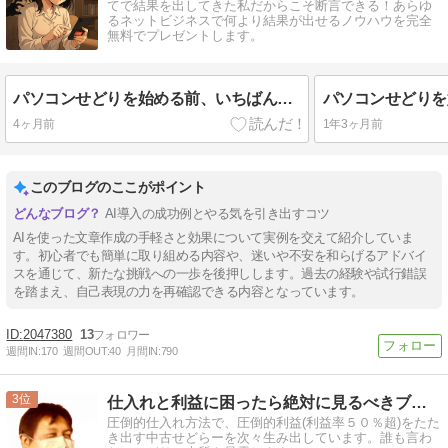
てで結果を出してきた私だからこそ断言できる！あらゆ
るネットビジネスで何より結果が出せるノウハウを完全
無料でプレゼントします。
パソコンせどりを始める前、いちばん怖かったこと
4ヶ月前
1年3ヶ月前
このブログのここがポイント
AI導入の成功例とやる気を引き出すコツ
AIを使った文章作成の手軽さと効果について実例を交えて紹介していま
す。初心者でも簡単に取り組める内容や、迷いや不安を和らげるアドバイ
スを通じて、新たな挑戦への一歩を後押しします。過去の経験や試行錯誤
を踏まえ、自己表現の力を再確認できる内容となっています。
2047380
13
週間IN:
170
週間OUT:
40
月間IN:
790
3
仕入れと利益に困ったら絶対に見るべきブログ！無料相談実施中♪
圧倒的仕入れ方法で、圧倒的利益(利益率５０％超)をたた
き出す中古せどらーを次々生み出しています。誰も言わ