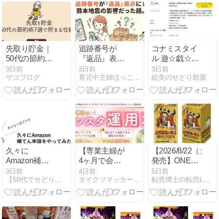
先取り貯金｜
追跡番号が
コナミスタイ
50代の節約術
『返品』表示
ル 遊☆戯☆王
7選で貯まる
に!熊本地震の
ORIGINAL
3日前
3日前
3日前
ザコブログ
育児中主婦ほっこりの『せどり＆物販ビジネスで稼ごう！ブログ』
絵美のせどり部屋
仕組み
影響だった話
ARTWORK
COLLECTION
久々に
【専業主婦が
【2026/8/22（土）
Amazon補て
4ヶ月で会社
発売】ONE
ん申請をやっ
員以上の収益
PIECEカード
3日前
4日前
5日前
【50代でせどり隠居生活】公式ブログ
タイクツマッカートニー|退屈はすべてを手に入れる
転売博士の転売LABO
てみたら【あ
化を実現‼︎】マ
ゲーム ブース
えなく却下で
マ特化のイン
ターパック 世
す】
スタ運用本
界最強の戦士
【OP-17】