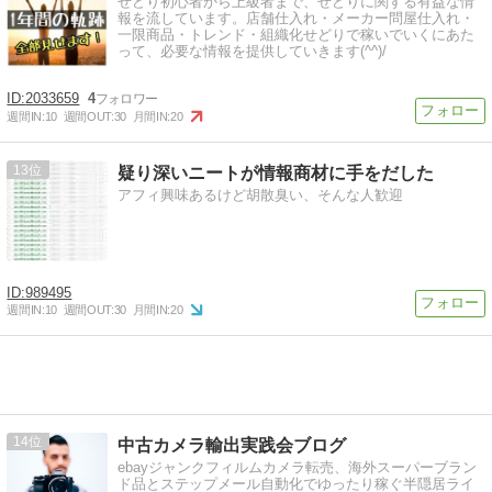
せどり初心者から上級者まで、せどりに関する有益な情
報を流しています。店舗仕入れ・メーカー問屋仕入れ・
一限商品・トレンド・組織化せどりで稼いでいくにあた
って、必要な情報を提供していきます(^^)/
2033659
4
週間IN:
10
週間OUT:
30
月間IN:
20
13
疑り深いニートが情報商材に手をだした
アフィ興味あるけど胡散臭い、そんな人歓迎
989495
週間IN:
10
週間OUT:
30
月間IN:
20
14
中古カメラ輸出実践会ブログ
ebayジャンクフィルムカメラ転売、海外スーパーブラン
ド品とステップメール自動化でゆったり稼ぐ半隠居ライ