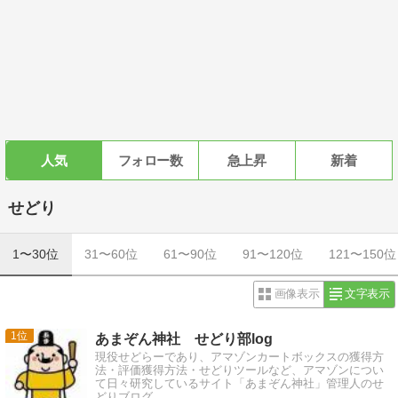
人気
フォロー数
急上昇
新着
せどり
1〜30位
31〜60位
61〜90位
91〜120位
121〜150位
画像表示
文字表示
1
あまぞん神社 せどり部log
現役せどらーであり、アマゾンカートボックスの獲得方
法・評価獲得方法・せどりツールなど、アマゾンについ
て日々研究しているサイト「あまぞん神社」管理人のせ
どりブログ