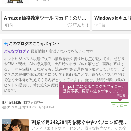
Amazon価格改定ツール マカド！のリサーチアプリを試してみる
8日前
53日前
このブログのここがポイント
最新情報と実践ノウハウを伝える内容
ネットビジネスの現場で役立つ情報を鋭く切り込む点が魅力です。せどり
やFBAの現状、AIの導入事例、出品時のトラブル対策など、実務に直結す
るテーマを深堀りしながらも、読みやすさと具体性を追求しています。ビ
ジネスの裏側や市況の動きについても触れることで、細かいノウハウだけ
でなく全体像が見えてくる内容となっています。新たな挑戦や情報収集の
ヒントを提供し、常に進化を続けるネットビジネスの最前線を伝え続けて
【Tips】気になるブログをフォロー。

います。
登録不要。更新を逃さずキャッチ！
閉じる
1643836
11
週間IN:
360
週間OUT:
260
月間IN:
1540
2
副業で月343,304円を稼ぐ中古パソコン転売のブログ
アフィリエイトやアドセンス、様々な転売など、その全