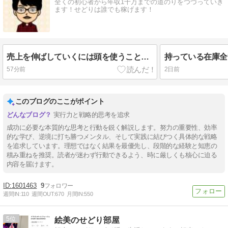
全くの初心者から年収1千万までの道のりをつづっていき
ます！せどりは誰でも稼げます！
売上を伸ばしていくには頭を使うことは必須
持っている在庫全
57分前
2日前
このブログのここがポイント
実行力と戦略的思考を追求
成功に必要な本質的な思考と行動を鋭く解説します。努力の重要性、効率
的な学び、逆境に打ち勝つメンタル、そして実践に結びつく具体的な戦略
を追求しています。理想ではなく結果を最優先し、段階的な経験と知恵の
積み重ねを推奨。読者が迷わず行動できるよう、時に厳しくも核心に迫る
内容を届けます。
1601463
9
週間IN:
110
週間OUT:
670
月間IN:
550
5
絵美のせどり部屋