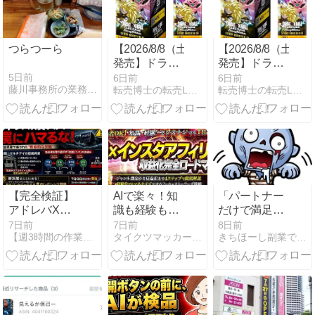
つらつーら
【2026/8/8（土）
【2026/8/8（土）
発売】ドラゴ
発売】ドラゴ
ンボールスー
ンボールスー
5日前
6日前
6日前
藤川事務所の業務日誌
転売博士の転売LABO
転売博士の転売LABO
パーカードゲ
パーカードゲ
ーム フュージ
ーム フュージ
ョンワールド
ョンワールド
STORY
STORY
BOOSTER
BOOSTER
01［ST01］
01［ST01］
【完全検証】
AIで楽々！知
「パートナー
アドレバXは
識も経験もセ
だけで満足し
買いか？目論
ンスも不要！
ろ」は無理！
7日前
7日前
8日前
【週3時間の作業で月利100万】ビジネスと一杯のコーヒー
タイクツマッカートニー|退屈はすべてを手に入れる
きちほーし副業できるかな？
見書が明かす
初心者のため
AIの正論にモ
「マルチアイ
の完全攻略
ヤモヤした私
と同じ轍」を
【AI×インスタ
が気づいた本
踏む理由
アフィリ収益
音 - ゾンビ化
化完全ロード
防止計画
マップ】
（'26/07）7