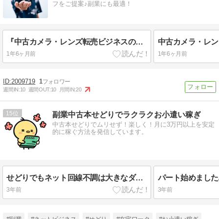
フをご提案♪副業にも最適！
『中古カメラ・レンズ転売ビジネスの最終奥義教えます』のebay輸出会員サイト付きバージョン提供開始！！
1年6ヶ月前
1年6ヶ月前
2009719
1
週間IN:
10
週間OUT:
10
月間IN:
20
15
副業中古本せどりでラクラクお小遣い稼ぎ
中古本せどりでムリせず！楽しく！月に3万円以上を安定
的に稼ぐ方法を発信しています。
せどりでもネット回線不調は大きなダメージ！
3年前
3年前