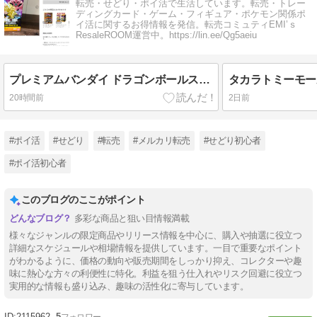
転売・せどり・ポイ活で生活しています。転売・トレー
ディングカード・ゲーム・フィギュア・ポケモン関係ポ
イ活に関するお得情報を発信。転売コミュティEMI’ｓ
ResaleROOM運営中。https://lin.ee/Qg5aeiu
プレミアムバンダイ ドラゴンボールスーパーカードゲーム FW STORY BOOSTER01[ST01]
20時間前
2日前
#ポイ活
#せどり
#転売
#メルカリ転売
#せどり初心者
#ポイ活初心者
このブログのここがポイント
多彩な商品と狙い目情報満載
様々なジャンルの限定商品やリリース情報を中心に、購入や抽選に役立つ
詳細なスケジュールや相場情報を提供しています。一目で重要なポイント
がわかるように、価格の動向や販売期間をしっかり抑え、コレクターや趣
味に熱心な方々の利便性に特化。利益を狙う仕入れやリスク回避に役立つ
実用的な情報も盛り込み、趣味の活性化に寄与しています。
2115962
5