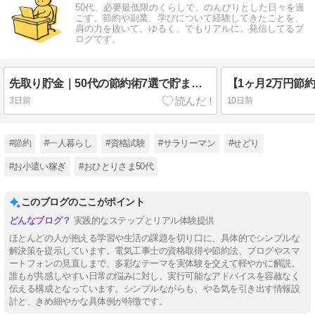
50代、必要最低限のくらしで、のんびりとした日々を過
ごす。節約や副業、学びについて経験してきたことを、
肩の力を抜いて、ゆるく、でもリアルに。発信してるブ
ログです。
先取り貯金｜50代の節約術7選で貯まる仕組み
3日前
10日前
#節約
#一人暮らし
#資格試験
#サラリーマン
#せどり
#お小遣い稼ぎ
#おひとりさま50代
このブログのここがポイント
実践的なステップとリアル体験提供
ほとんどの人が抱える学習や生活の課題を切り口に、具体的でシンプルな
解決策を提示しています。電気工事士の資格取得や節約法、ブログやスマ
ートフォンの見直しまで、多彩なテーマを実体験を交えて軽やかに解説。
誰もが共感しやすい日常の悩みに対し、実行可能なアドバイスを容赦なく
伝える構成となっています。シンプルながらも、やる気を引き出す情報設
計と、きめ細やかな具体例が特徴です。