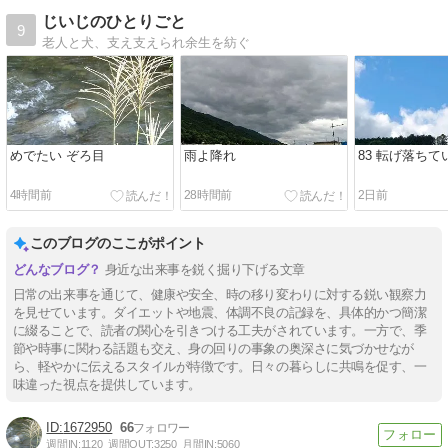
じいじのひとりごと
9
老人と犬、支え支えられ余生を紡ぐ
めでたい ぞろ目
雨よ降れ
83 転げ落ち
4時間前
28時間前
2日前
このブログのここがポイント
身近な出来事を鋭く掘り下げる文章
日常の出来事を通じて、健康や安全、時の移り変わりに対する鋭い観察力
を見せています。ダイエットや地震、体調不良の記録を、具体的かつ簡潔
に綴ることで、読者の関心を引きつける工夫がされています。一方で、季
節や時事に関わる話題も交え、身の回りの事象の奥深さに気づかせなが
ら、軽やかに伝えるスタイルが特徴です。日々の暮らしに共鳴を促す、一
味違った視点を提供しています。
1672950
66
週間IN:
1120
週間OUT:
3250
月間IN:
5060