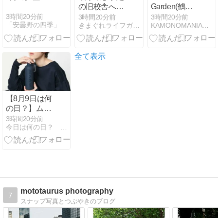
の旧校舎へ侵
Garden(鶴見
入した女子高
緑地・2026年
3時間20分前
3時間20分前
3時間20分前
「安曇野の四季」 Tetsu.Miyashita Photo
きまぐれライフガード
KAMONOMANIA カモノマニア
生２人が「奇
7月某日) その
怪な現象」に
2
よって閉じ込
められてしま
全て表示
ったので脱出
を目指すも、
そこで『思わ
ぬ真相』を知
【8月9日は何
る事になるホ
の日？】ムー
ラー風脱出・
ミンの日｜物
3時間20分前
探索アドベン
今日は何の日？ 暮らしを楽しむヒント帖
語の世界へ。
チャーゲーム
心がほっとす
【OCULTA －
る北欧気分の
呪われた旧校
旅を楽しもう
舎からの脱出
－】をやって
みた
mototaurus photography
7
スナップ写真とつぶやきのブログ