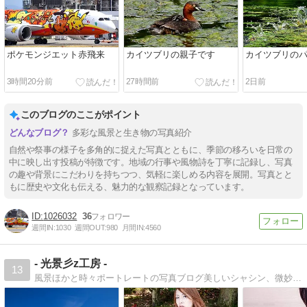
ポケモンジエット赤飛来
カイツブリの親子です
カイツブリの
3時間20分前
27時間前
2日前
このブログのここがポイント
多彩な風景と生き物の写真紹介
自然や祭事の様子を多角的に捉えた写真とともに、季節の移ろいを日常の
中に映し出す投稿が特徴です。地域の行事や風物詩を丁寧に記録し、写真
の趣や背景にこだわりを持ちつつ、気軽に楽しめる内容を展開。写真とと
もに歴史や文化も伝える、魅力的な観察記録となっています。
1026032
36
週間IN:
1030
週間OUT:
980
月間IN:
4560
- 光景彡z工房 -
13
風景ほかと時々ポートレートの写真ブログ美しいシャシン、微妙なシャシンの写真ブログです。