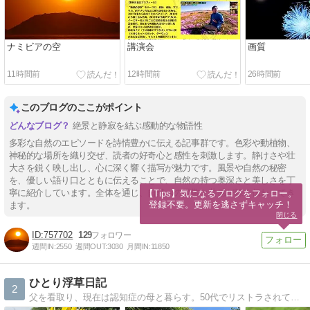
ナミビアの空
講演会
画質
11時間前
12時間前
26時間前
このブログのここがポイント
絶景と静寂を結ぶ感動的な物語性
多彩な自然のエピソードを詩情豊かに伝える記事群です。色彩や動植物、
神秘的な場所を織り交ぜ、読者の好奇心と感性を刺激します。静けさや壮
大さを鋭く映し出し、心に深く響く描写が魅力です。風景や自然の秘密
を、優しい語り口とともに伝えることで、自然の持つ奥深さと美しさを丁
寧に紹介しています。全体を通じ、自然への畏敬と共感が深く伝わってき
【Tips】気になるブログをフォロー。

登録不要。更新を逃さずキャッチ！
ます。
閉じる
757702
129
週間IN:
2550
週間OUT:
3030
月間IN:
11850
ひとり浮草日記
2
父を看取り、現在は認知症の母と暮らす。50代でリストラされて、漸く、年金受給者になった。生涯独身者で子供も孫も無し。さてこれからどうなることやら・・・