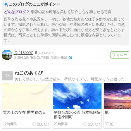
このブログのここがポイント
季節の花や風景を美しく紹介し心を和ませる写真
四季を彩る花々や風景をテーマに、各地の魅力的な様子を鮮やかに捉えて
います。撮影された写真は、静かな癒しや季節の移ろいを感じさせ、自然
の豊かさを丁寧に伝えます。訪れるたびに新たな発見と安らぎをもたらす
構成は、写真とともに季節の風情を楽しむのに最適な内容となっていま
す。
2130097
6
週間IN:
920
週間OUT:
750
月間IN:
4510
ねこのあくび
18
美しく懐かしい自然と猫を、壁紙サイズで。可愛かろうと拾った猫は猫又だった…。癒しをくれない猫ども残し、野へ山へ〜。
雲の上の存在 世界猫の日
平野台親水公園 熊本県阿蘇
凪
郡南小国町
12時間前
29時間前
3日前