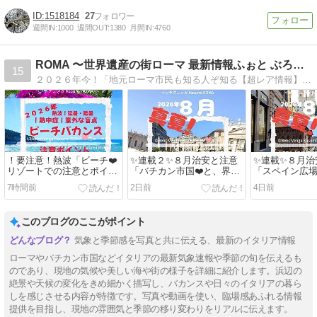
1518184
27
週間IN:
1000
週間OUT:
1380
月間IN:
4760
ROMA 〜世界遺産の街ローマ 最新情報ふぉと ぶろぐ〜
15
２０２６年今！「地元ローマ市民も知る人ぞ知る【超レア情報】治安/安全情報とお天気♪」独自視点のイタリア現地最新情報♪@地元ローマ市・バチカン市国@地元ローマ市在住 ローマ大好きＫａｓｕｍｉ♪
！要注意！熱波「ビーチ❤️
✨連載２✨８月治安と注意
✨連載✨８月治
リゾートでの注意とポイン
「バチカン市国❤️と、界隈
「スペイン広場
ト♪✨❤️✨日本から行く夏休
♪２０２６年バカンスシー
と、界隈♪２０
7時間前
2日前
4日前
みのイタリア♪@猛暑日・
ズン！注意治安安全情報
ンスシーズン
酷暑日編」２０２６年@地
♪」@ローマ観光・グル
全情報♪」@ロ
元ローマ市発！ローマ・バ
メ・ショッピングから町中
グルメ・ショ
このブログのここがポイント
チカン市国 現地イタリア最
散策@地元ローマ市発！ 現
町中散策@地
新情報♪
地イタリア最新情報♪
発！ 現地イタ
気象と季節感を写真と共に伝える、最新のイタリア情報
♪
ローマやバチカン市国などイタリアの最新気象速報や季節の旬を伝えるも
のであり、現地の気候や美しい海や街の様子を詳細に紹介します。浜辺の
絶景や天候の変化をきめ細かく描写し、バカンスや日々のイタリアの暮ら
しを感じさせる内容が特徴です。写真や動画を使い、臨場感あふれる情報
提供を目指し、現地の雰囲気と季節の移り変わりをリアルに伝えます。