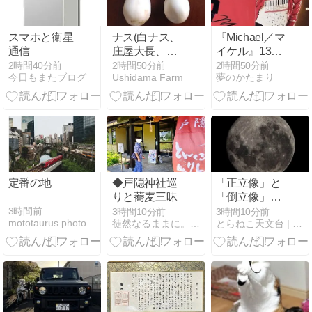
スマホと衛星
ナス(白ナス、
『Michael／マ
通信
庄屋大長、マ
イケル』13回
ー坊)の収穫
目：応援上映
2時間40分前
2時間50分前
2時間50分前
今日もまたブログ
Ushidama Farm
夢のかたまり
定番の地
◆戸隠神社巡
「正立像」と
りと蕎麦三昧
「倒立像」の
違いとは？望
3時間前
3時間10分前
3時間10分前
mototaurus photography
徒然なるままに。。信州の四季自然風景
とらねこ天文台 | 宇宙を見上げてみれば
遠鏡で見える
像の向きを学
ぼう！