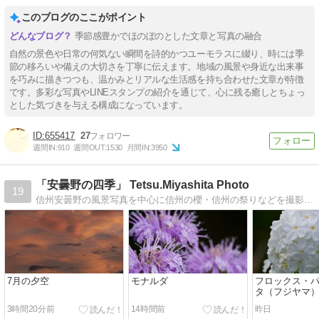
このブログのここがポイント
季節感豊かでほのぼのとした文章と写真の融合
自然の景色や日常の何気ない瞬間を詩的かつユーモラスに綴り、時には季
節の移ろいや備えの大切さを丁寧に伝えます。地域の風景や身近な出来事
を巧みに描きつつも、温かみとリアルな生活感を持ち合わせた文章が特徴
です。多彩な写真やLINEスタンプの紹介を通じて、心に残る癒しとちょっ
とした気づきを与える構成になっています。
655417
27
週間IN:
910
週間OUT:
1530
月間IN:
3950
「安曇野の四季」 Tetsu.Miyashita Photo
19
信州安曇野の風景写真を中心に信州の櫻・信州の祭りなどを撮影しているフォトグラファーです。四季を通じて安曇野の空気感をお届けできればと思っています。祭りの…
7月の夕空
モナルダ
フロックス・
タ（フジヤマ
3時間20分前
14時間前
昨日