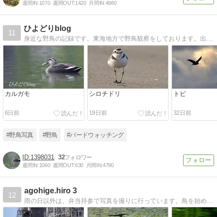
週間IN:
1070
週間OUT:
1420
月間IN:
4980
ひよどりblog
11
身近な野鳥の記録です。東海地方で野鳥観察をしております。出会いに感謝！
カルガモ
シロチドリ
トビ
6日前
19日前
32日前
#野鳥写真
#野鳥
#バードウォッチング
1398031
32
週間IN:
1060
週間OUT:
630
月間IN:
4790
agohige.hiro 3
12
雨の日以外は、弁当持参で写真を撮りに行っています。鳥を始め、景色、飛行機、電車等を撮っています。