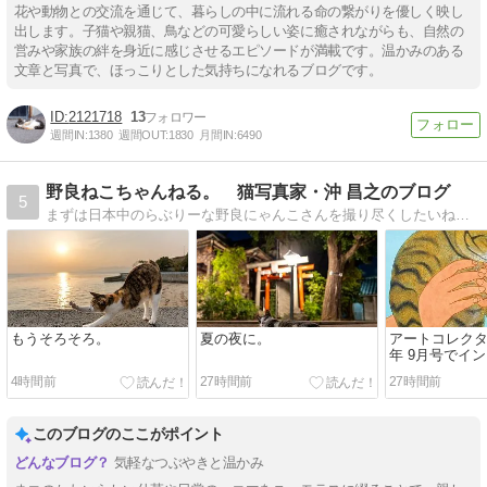
花や動物との交流を通じて、暮らしの中に流れる命の繋がりを優しく映し
出します。子猫や親猫、鳥などの可愛らしい姿に癒されながらも、自然の
営みや家族の絆を身近に感じさせるエピソードが満載です。温かみのある
文章と写真で、ほっこりとした気持ちになれるブログです。
2121718
13
週間IN:
1380
週間OUT:
1830
月間IN:
6490
野良ねこちゃんねる。 猫写真家・沖 昌之のブログ
5
まずは日本中のらぶりーな野良にゃんこさんを撮り尽くしたいね。 ※ 半野良、地域猫含む。 猫写真家・沖 昌之のブログ
もうそろそろ。
夏の夜に。
アートコレクター
年 9月号でイ
受けました。
4時間前
27時間前
27時間前
このブログのここがポイント
気軽なつぶやきと温かみ