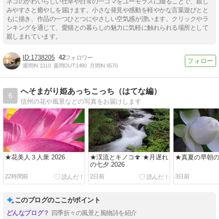
ネコのかわいらしい仕草や日常の一コマをユーモラスに綴ることで、親し
みやすさと癒やしを届けます。小さな発見や感動を軽やかな言葉遊びとと
もに描き、作品の一つひとつにやさしい空気感が漂います。クリックやラ
ンキングを通じて、愛猫との暮らしの魅力に気軽に触れられる場所として
親しまれています。
1738205
42
週間IN:
1310
週間OUT:
1490
月間IN:
6570
へそまがり姫あっちこっち（はてな編）
6
信州の花や風景などの写真をお届けします
★花美人３人衆 2026
★渓流とキノコ🍄 ★月遅れ
★真夏の早朝の花
の七夕 2026
22時間前
2日前
3日前
このブログのここがポイント
四季折々の風景と風物詩を紹介