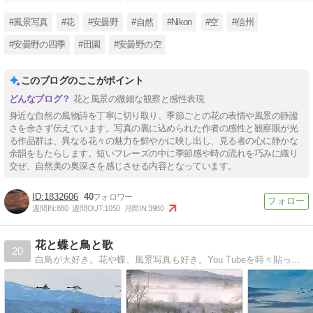
#風景写真
#花
#安曇野
#自然
#Nikon
#空
#信州
#安曇野の四季
#田園
#安曇野の空
このブログのここがポイント
花と風景の微細な観察と感性表現
身近な自然の風物詩を丁寧に切り取り、季節ごとの花の表情や風景の静謐
さを余さず伝えています。写真の裏に込められた作者の感性と観察眼が光
る作品群は、異なる花々の魅力を鮮やかに映し出し、見る者の心に静かな
余韻をもたらします。短いフレーズの中に季節感や時の流れを巧みに織り
交ぜ、自然美の奥深さを感じさせる内容となっています。
1832606
40
週間IN:
880
週間OUT:
1050
月間IN:
3980
花と蝶と鳥と歌
20
白鳥が大好き。花や蝶、風景写真も好き。You Tubeを時々貼ってます