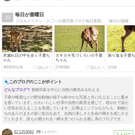
毎日が鹿曜日
10
プロカメラマン・八二一の鹿写真ブログ毎日更新。「毎日が猫曜日」「はっちゃん日記」も毎日更新。
木漏れ日の中を歩く子鹿ち
カキカキ毛づくろいの子鹿
振り返る子鹿
ゃん
ちゃん
3時間20分前
27時間前
2日前
このブログのここがポイント
動物写真を中心に自然の微笑みを伝える
子鹿や雌鹿などの野生動物の様子を鮮やかな写真と共に伝えることに重き
を置いています。かわいらしい仕草や自然の風景を通じて、穏やかで温か
い空気を伝えることを意識しています。記事はシンプルながらも、動物た
ちのありのままの姿に焦点をあて、自然の美しさと生命の輝きを感じさせ
てくれます。誰もが癒される一瞬を見つけられる癒し系のブログです。
1253092
29