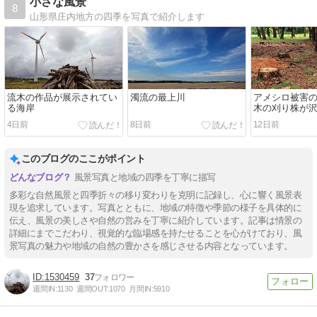
小さな風景
8
山形県庄内地方の四季を写真で紹介します
流木の作品が展示されてい
濁流の最上川
アメシロ被害
る海岸
木の刈り株が
た
4日前
8日前
12日前
このブログのここがポイント
風景写真と地域の四季を丁寧に描写
多彩な自然風景と四季折々の移り変わりを克明に記録し、心に響く風景表
現を追求しています。写真とともに、地域の特徴や季節の様子を具体的に
伝え、風景の美しさや自然の営みを丁寧に紹介しています。記事は情景の
詳細にまでこだわり、視覚的な臨場感を持たせることを心がけており、風
景写真の魅力や地域の自然の豊かさを感じさせる内容となっています。
1530459
37
週間IN:
1130
週間OUT:
1070
月間IN:
5910