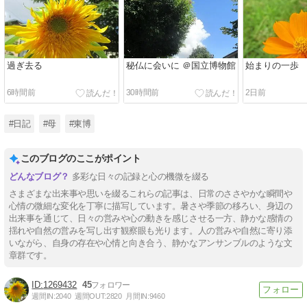
過ぎ去る
秘仏に会いに ＠国立博物館
始まりの一歩
6時間前
30時間前
2日前
#日記
#母
#東博
このブログのここがポイント
多彩な日々の記録と心の機微を綴る
さまざまな出来事や思いを綴るこれらの記事は、日常のささやかな瞬間や
心情の微細な変化を丁寧に描写しています。暑さや季節の移ろい、身辺の
出来事を通じて、日々の営みや心の動きを感じさせる一方、静かな感情の
揺れや自然の営みを写し出す観察眼も光ります。人の営みや自然に寄り添
いながら、自身の存在や心情と向き合う、静かなアンサンブルのような文
章群です。
1269432
45
週間IN:
2040
週間OUT:
2820
月間IN:
9460