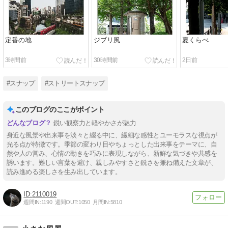
定番の地
ジブリ風
夏くらべ
3時間前
30時間前
2日前
#スナップ
#ストリートスナップ
このブログのここがポイント
鋭い観察力と軽やかさが魅力
身近な風景や出来事を淡々と綴る中に、繊細な感性とユーモラスな視点が
光る点が特徴です。季節の変わり目やちょっとした出来事をテーマに、自
然や人の営み、心情の動きを巧みに表現しながら、新鮮な気づきや共感を
誘います。難しい言葉を避け、親しみやすさと鋭さを兼ね備えた文章が、
読み進める楽しさを生み出しています。
2110019
週間IN:
1190
週間OUT:
1050
月間IN:
5810