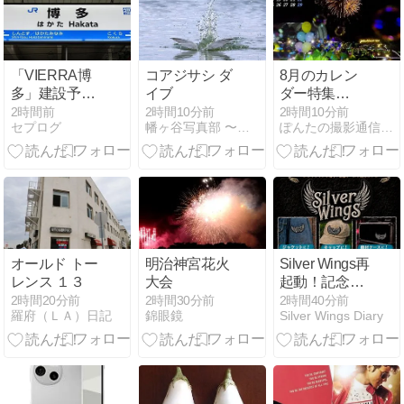
「VIERRA博
コアジサシ ダ
8月のカレン
多」建設予定
イブ
ダー特集
地
(#^.^#)
2時間前
2時間10分前
2時間10分前
セプログ
幡ヶ谷写真部 〜幡ヶ谷司法書士事務所の写真ブログ〜
ぽんたの撮影通信＆うどん麺類大好き生活
オールド トー
明治神宮花火
Silver Wings再
レンス １３
大会
起動！記念ワ
ッペン！
2時間20分前
2時間30分前
2時間40分前
羅府（ＬＡ）日記
錦眼鏡
Silver Wings Diary