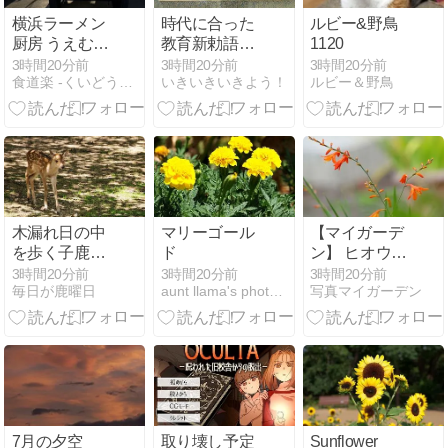
横浜ラーメン
時代に合った
ルビー&野鳥
厨房 うえむら
教育新勅語を
1120
や〜仕事帰り
作ってはいか
3時間20分前
3時間20分前
3時間20分前
食道楽 -くいどうらく-
いきいきいきよう！
ルビー＆野鳥
☀️約８年ぶり
がでしょう
に真夏の訪店
か。
木漏れ日の中
マリーゴール
【マイガーデ
を歩く子鹿ち
ド
ン】 ヒオウギ
ゃん
ズイセン 死蔵
3時間20分前
3時間20分前
3時間20分前
毎日が鹿曜日
aunt llama's photo 〜第三楽章〜
写真マイガーデン
品のレンズで
7月の夕空
取り壊し予定
Sunflower