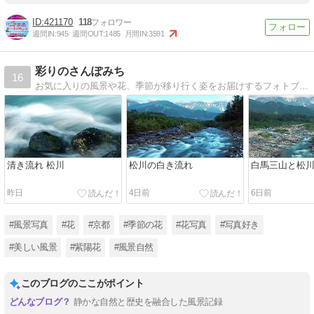
421170
118
週間IN:
945
週間OUT:
1485
月間IN:
3591
彩りのさんぽみち
16
お気に入りの風景や花、季節が移り行く姿をお届けするフォトブログ。
清き流れ 松川
松川の白き流れ
白馬三山と松
昨日
4日前
6日前
#風景写真
#花
#京都
#季節の花
#花写真
#写真好き
#美しい風景
#紫陽花
#風景自然
このブログのここがポイント
静かな自然と歴史を融合した風景記録