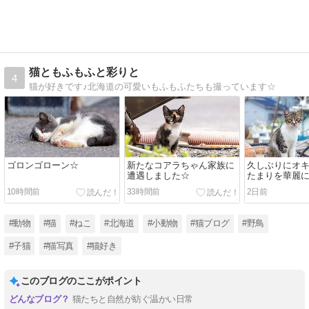
猫ともふもふと彩りと
4
猫が好きです♪北海道の可愛いもふもふたちも撮っています☆
ゴロンゴローン☆
新たなコアラちゃん家族に
久しぶりにオ
遭遇しました☆
たまりを華麗
10時間前
33時間前
2日前
#動物
#猫
#ねこ
#北海道
#小動物
#猫ブログ
#野鳥
#子猫
#猫写真
#猫好き
このブログのここがポイント
猫たちと自然が紡ぐ温かい日常