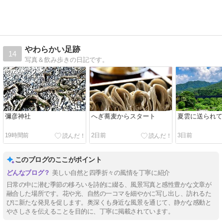
やわらかい足跡
14
写真＆飲み歩きの日記です。
彌彦神社
へぎ蕎麦からスタート
夏雲に送られ
19時間前
2日前
3日前
このブログのここがポイント
美しい自然と四季折々の風情を丁寧に紹介
日常の中に潜む季節の移ろいを詩的に綴る、風景写真と感性豊かな文章が
融合した場所です。花や光、自然の一コマを細やかに写し出し、訪れるた
びに新たな発見を促します。奥深くも身近な風景を通じて、静かな感動と
やさしさを伝えることを目的に、丁寧に掲載されています。