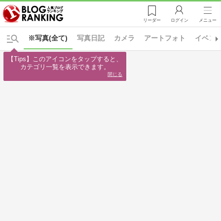
リーダー
ログイン
メニュー
※写真(全て)
写真日記
カメラ
アートフォト
イベン
【Tips】このアイコンをタップすると、

カテゴリ一覧を表示できます。
閉じる