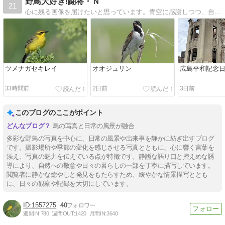
野鳥大好き!闘将・Ｎ
21
心に残る画像を届けたいと思っています。青空に感謝しつつ、自然との出会いを大切にしたいと思っています。
ツメナガセキレイ
オオジュリン
広島平和記念
33時間前
2日前
3日前
このブログのここがポイント
鳥の写真と日常の風景が融合
多彩な野鳥の写真を中心に、日常の風景や出来事を静かに紡ぎ出すブログ
です。撮影場所や季節の変化を感じさせる写真とともに、心に響く言葉を
添え、写真の魅力を伝えている点が特徴です。静謐な語り口と控えめな誘
導により、自然への敬意や日々の暮らしの一部を丁寧に描写しています。
閲覧者に静かな癒やしと発見をもたらすため、緩やかな情景描写ととも
に、日々の観察や記録を大切にしています。
1557275
40
週間IN:
780
週間OUT:
1420
月間IN:
3640