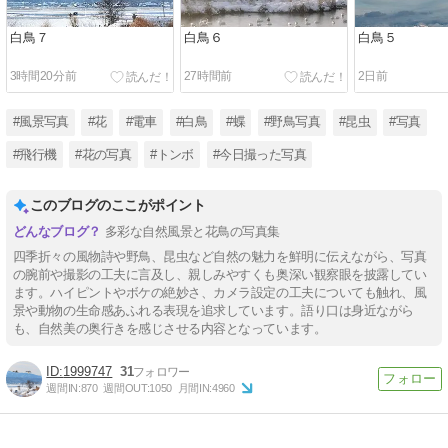
白鳥７
白鳥６
白鳥５
3時間20分前
27時間前
2日前
#風景写真
#花
#電車
#白鳥
#蝶
#野鳥写真
#昆虫
#写真
#飛行機
#花の写真
#トンボ
#今日撮った写真
このブログのここがポイント
多彩な自然風景と花鳥の写真集
四季折々の風物詩や野鳥、昆虫など自然の魅力を鮮明に伝えながら、写真
の腕前や撮影の工夫に言及し、親しみやすくも奥深い観察眼を披露してい
ます。ハイピントやボケの絶妙さ、カメラ設定の工夫についても触れ、風
景や動物の生命感あふれる表現を追求しています。語り口は身近ながら
も、自然美の奥行きを感じさせる内容となっています。
1999747
31
週間IN:
870
週間OUT:
1050
月間IN:
4960