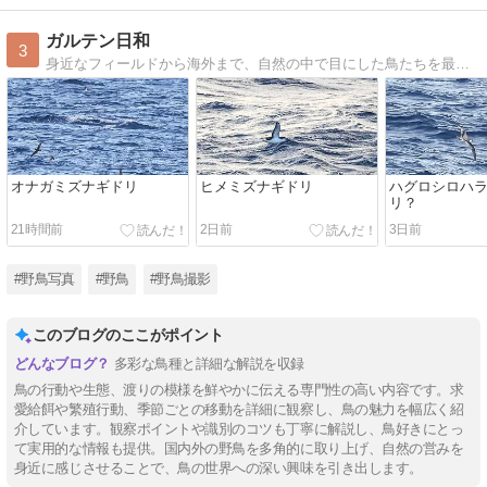
ガルテン日和
3
身近なフィールドから海外まで、自然の中で目にした鳥たちを最新の分類情報などとともに紹介しています。
オナガミズナギドリ
ヒメミズナギドリ
ハグロシロハ
リ？
21時間前
2日前
3日前
#野鳥写真
#野鳥
#野鳥撮影
このブログのここがポイント
多彩な鳥種と詳細な解説を収録
鳥の行動や生態、渡りの模様を鮮やかに伝える専門性の高い内容です。求
愛給餌や繁殖行動、季節ごとの移動を詳細に観察し、鳥の魅力を幅広く紹
介しています。観察ポイントや識別のコツも丁寧に解説し、鳥好きにとっ
て実用的な情報も提供。国内外の野鳥を多角的に取り上げ、自然の営みを
身近に感じさせることで、鳥の世界への深い興味を引き出します。