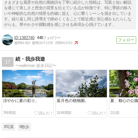
さまざまな風景や自然の風物詩を丁寧に紹介した投稿は、写真と短い解説
を通じて美しさと歴史の背景を伝えている点が特徴です。特に季節の移ろ
いや神秘的な自然の情景を的確に捉え、心に響くシーンを描き出していま
す。繰り返し同じ誘導文で締めくくることで親近感と安心感をもたらしな
がらも、華やかさや躍動感を感じさせる表現を心掛けています。
1382740
440
週間IN:
920
週間OUT:
1370
月間IN:
4710
続・我歩我遊
17
〜walkman 徒歩日記〜
涼やかに夏の彩り。
葉月色の植物園。
夏、都心の公
7時間前
31時間前
2日前
#写真
#散歩