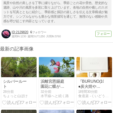
風景や自然の美しさを丁寧に綴りながら、季節ごとの花や景色、歴史的な
遺跡、山や川の風景を多彩に取り上げています。各地の自然や癒しのスポ
ットを写真とともに紹介し、季節感と探訪の楽しさを伝える文章構成が魅
力です。シンプルながらも豊かな情景描写を通じて、無理のない感動や共
感を呼び起こす内容となっています。
2129820
6
週間IN:
1230
週間OUT:
1250
月間IN:
5760
最新の記事画像
シルバールー
浜離宮恩賜庭
『BURUNO(10)』
ト
園花に蝶が止
●炭火焼やき
まってた撮り
とりhs
28分前
32分前
1時間30分前
ちょっと山ぼけ
水平線へと続く路
食道楽 -くいどうらく-
損ねの画像を
加工してみま
した