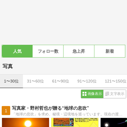
人気
フォロー数
急上昇
新着
写真
1〜30位
31〜60位
61〜90位
91〜120位
121〜150位
画像表示
文字表示
写真家・野村哲也が贈る“地球の息吹”
1
「地球の息吹」を求め、秘境・辺境地を巡っています。現在の渡航先は162カ国。世界193カ国全踏破を目指します！著書14冊・好評発売中。