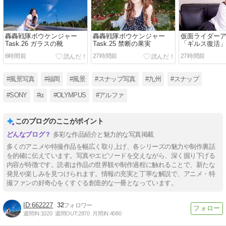
轟轟戦隊ボウケンジャー
轟轟戦隊ボウケンジャー
仮面ライダーア
Task.26 ガラスの靴
Task.25 禁断の果実
「ギルス復活
6時間前
27時間前
27時間前
#風景写真
#福岡
#風景
#スナップ写真
#九州
#スナップ
#SONY
#α
#OLYMPUS
#アルファ
このブログのここがポイント
多彩な作品紹介と魅力的な写真掲載
多くのアニメや特撮作品を幅広く取り上げ、各シリーズの魅力や制作裏話
を的確に伝えています。写真やエピソードを交えながら、深く掘り下げる
内容が特徴です。読者は作品の世界観や制作過程に触れることで、新たな
発見や楽しみを見つけられます。情報の充実と丁寧な解説で、アニメ・特
撮ファンの好奇心をくすぐる創造的な一冊となっています。
662227
32
週間IN:
1020
週間OUT:
2870
月間IN:
4080