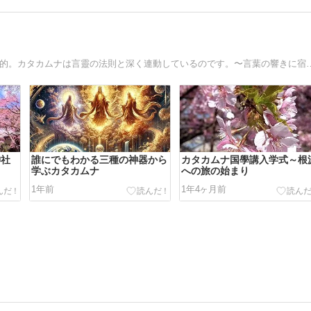
カタカムナ国學講一期生｜カタカムナはとても奥深く 魅力的。カタカムナは言靈の法則と深く連動しているのです。〜言
神社
誰にでもわかる三種の神器から
カタカムナ国學講入学式～根
学ぶカタカムナ
への旅の始まり
1年前
1年4ヶ月前