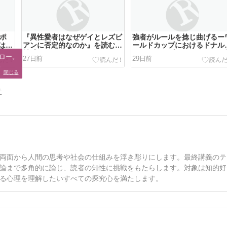
ーポ
『異性愛者はなぜゲイとレズビ
強者がルールを捻じ曲げるー
はな
アンに否定的なのか』を読むー
ールドカップにおけるドナル
雑感
ド・トランプのわかりやすい
ロー。

27日前
29日前
行
。
閉じる
告
両面から人間の思考や社会の仕組みを浮き彫りにします。最終講義のテ
論まで多角的に論じ、読者の知性に挑戦をもたらします。対象は知的好
る心理を理解したいすべての探究心を満たします。