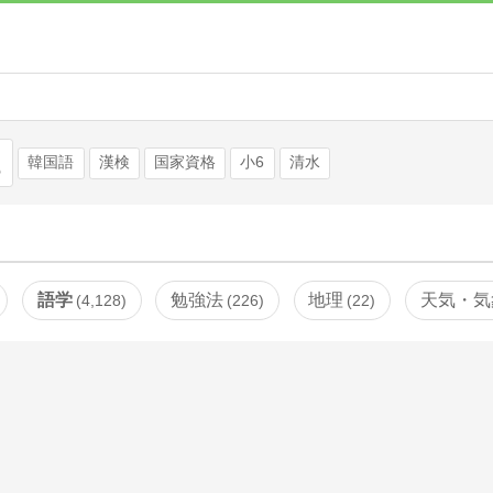
検索
韓国語
漢検
国家資格
小6
清水
語学
勉強法
地理
天気・気
4,128
226
22