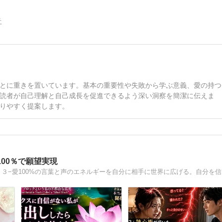
告
とに重きを置いています。基本の重要性や失敗から学ぶ意義、愛の持つ
読者が自己理解と自己成長を促進できるよう深い洞察を簡潔に伝えま
りやすく提案します。
00％で願望実現
下北沢：