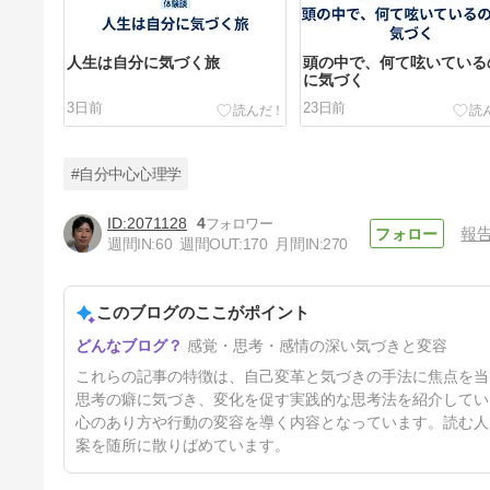
人生は自分に気づく旅
頭の中で、何て呟いている
に気づく
3日前
23日前
#自分中心心理学
2071128
4
報
週間IN:
60
週間OUT:
170
月間IN:
270
自分の信念に気づくだけでいい
このブログのここがポイント
51日前
感覚・思考・感情の深い気づきと変容
これらの記事の特徴は、自己変革と気づきの手法に焦点を当
思考の癖に気づき、変化を促す実践的な思考法を紹介してい
心のあり方や行動の変容を導く内容となっています。読む人
案を随所に散りばめています。