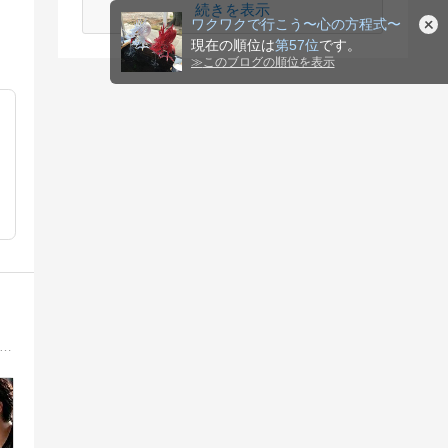
続きを表示
ワクワクで行こう〜心の方程式〜
現在の順位は
第57位
です。
≫
このブログの順位を表示
１ー潜在意識書換え、２−セルフイメージ爆上げ、３−愛100%の言葉と声のエネルギーを自分に相手に世界に広げる。自分を信じる最強マインドを手にし願望実現も仕事も幸せも収入も思いのまま！本気のあなたを全力サポート。下北沢駅徒歩１分。