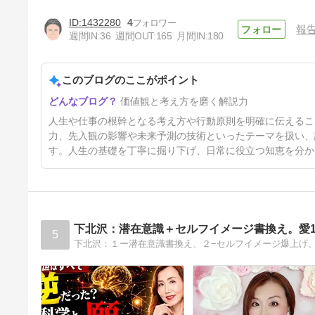
1432280
4
報
週間IN:
36
週間OUT:
165
月間IN:
180
このブログのここがポイント
メルマガ人生学校便り４３５７
価値観と考え方を磨く解説力
『イメージトレーニング』
4日前
人生や仕事の根幹となる考え方や行動原則を明確に伝えるこ
力、先入観の影響や未来予測の技術といったテーマを扱い、
す。人生の基礎を丁寧に掘り下げ、日常に役立つ知恵を分か
下北沢：潜在意識＋セルフイメージ書換え。愛1
5