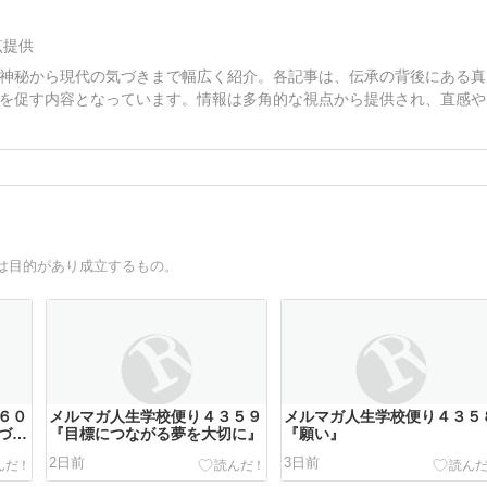
点提供
神秘から現代の気づきまで幅広く紹介。各記事は、伝承の背後にある真
を促す内容となっています。情報は多角的な視点から提供され、直感や
は目的があり成立するもの。
６０
メルマガ人生学校便り４３５９
メルマガ人生学校便り４３５
づき
『目標につながる夢を大切に』
『願い』
2日前
3日前