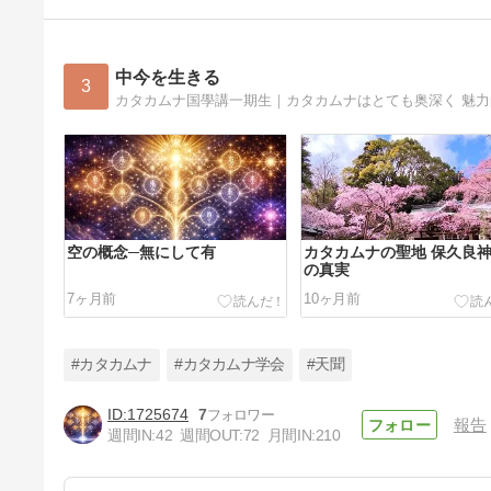
中今を生きる
3
空の概念─無にして有
カタカムナの聖地 保久良
の真実
7ヶ月前
10ヶ月前
#カタカムナ
#カタカムナ学会
#天聞
1725674
7
報告
週間IN:
42
週間OUT:
72
月間IN:
210
お天道さまが見ている