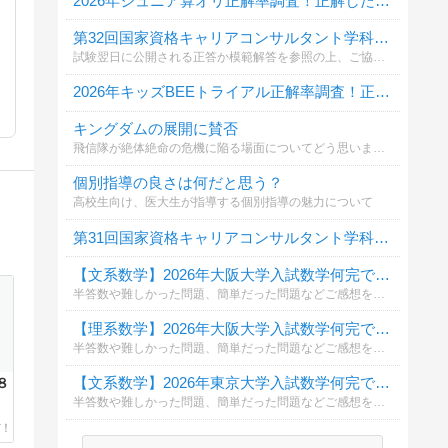
2026年ジュニア算オリ正解率調査！正解した問題を全て教えてください
第32回国家資格キャリアコンサルタント学科試験自己採点投票
試験翌日に公開される正答か模範解答を参照の上、ご協力ください。
2026年キッズBEEトライアル正解率調査！正解した問題を全て教えてください
キングダムの展開に賛否
飛信隊が絶体絶命の危機に陥る場面についてどう思いますか？
個別指導の良さは何だと思う？
高校生向け、医大生が指導する個別指導の魅力について
第31回国家資格キャリアコンサルタント学科試験自己採点投票
【文系数学】2026年大阪大学入試数学何完できましたか？
半答数や難しかった問題、簡単だった問題などご感想をコメント欄に頂けると幸いです。
【理系数学】2026年大阪大学入試数学何完できましたか？
半答数や難しかった問題、簡単だった問題などご感想をコメント欄に頂けると幸いです。
【文系数学】2026年東京大学入試数学何完できましたか？
８
半答数や難しかった問題、簡単だった問題などご感想をコメント欄に頂けると幸いです。