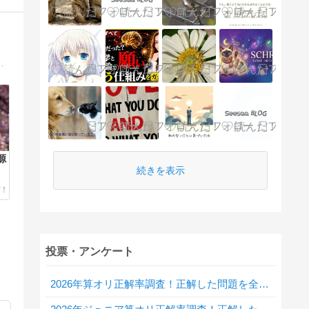
葉の響きに宿る真理を紐解く〜天聞（天道仁聞）先生から学んだ古代の叡智「カタカムナ」摩尼宝珠の神秘をお伝えします。
源
続きを表示
投票・アンケート
2026年算オリ正解率調査！正解した問題を全て教えてください