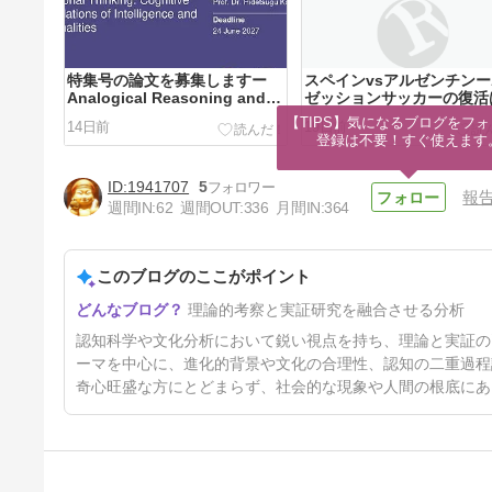
特集号の論文を募集しますー
スペインvsアルゼンチン
Analogical Reasoning and
ゼッションサッカーの復活
Relational Thinking:
るのか
【TIPS】気になるブログをフォ
14日前
19日前
Cognitive Foundations of
登録は不要！すぐ使えます
Intelligence and
Rationalities
1941707
5
報
週間IN:
62
週間OUT:
336
月間IN:
364
このブログのここがポイント
最終講義「人間は合理的なの
理論的考察と実証研究を融合させる分析
か?」(3)―理性はバイアスを制
御できるのか
71日前
認知科学や文化分析において鋭い視点を持ち、理論と実証の
ーマを中心に、進化的背景や文化の合理性、認知の二重過程
奇心旺盛な方にとどまらず、社会的な現象や人間の根底にあ