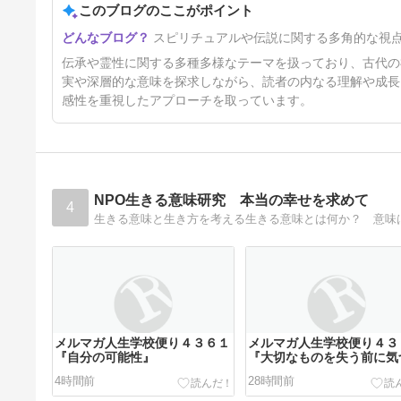
このブログのここがポイント
1年7ヶ月前
スピリチュアルや伝説に関する多角的な視
伝承や霊性に関する多種多様なテーマを扱っており、古代の
実や深層的な意味を探求しながら、読者の内なる理解や成長
感性を重視したアプローチを取っています。
NPO生きる意味研究 本当の幸せを求めて
4
生きる意味と生き方を考える生きる意味とは何か？ 意味
メルマガ人生学校便り４３６１
メルマガ人生学校便り４３
『自分の可能性』
『大切なものを失う前に気
たい』
4時間前
28時間前