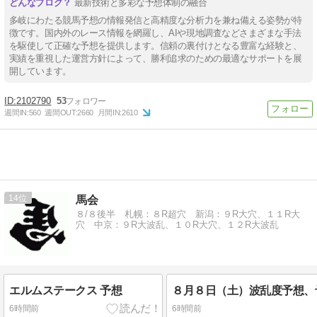
最新技術と多彩な予想体制の融合
多岐にわたる競馬予想の情報発信と高精度な分析力を兼ね備える姿勢が特
徴です。国内外のレース情報を網羅し、AIや現地調査などさまざまな手法
を駆使して正確な予想を提供します。信頼の裏付けとなる豊富な経験と、
実績を重視した運営方針によって、勝利追求のための最適なサポートを展
開しています。
2102790
53
週間IN:
560
週間OUT:
2660
月間IN:
2610
14
馬会
８/８後半 札幌：８R超穴 新潟：９R大穴、１１R大
穴 中京：９R大波乱、１０R大穴、１２R大波乱
エルムステークス 予想
6時間前
6時間前