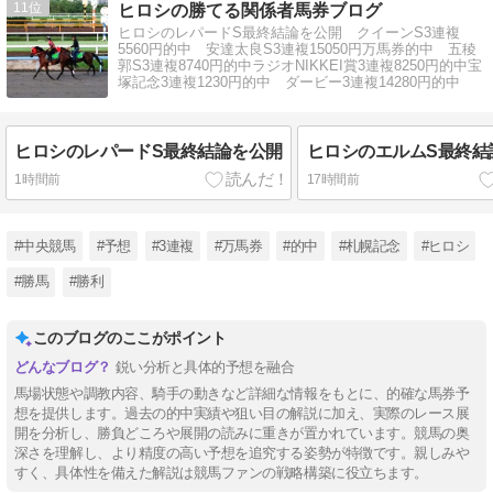
11
ヒロシの勝てる関係者馬券ブログ
ヒロシのレパードS最終結論を公開 クイーンS3連複
5560円的中 安達太良S3連複15050円万馬券的中 五稜
郭S3連複8740円的中ラジオNIKKEI賞3連複8250円的中宝
塚記念3連複1230円的中 ダービー3連複14280円的中
ヒロシのレパードS最終結論を公開
ヒロシのエルムS最終結
1時間前
17時間前
#中央競馬
#予想
#3連複
#万馬券
#的中
#札幌記念
#ヒロシ
#勝馬
#勝利
このブログのここがポイント
鋭い分析と具体的予想を融合
馬場状態や調教内容、騎手の動きなど詳細な情報をもとに、的確な馬券予
想を提供します。過去の的中実績や狙い目の解説に加え、実際のレース展
開を分析し、勝負どころや展開の読みに重きが置かれています。競馬の奥
深さを理解し、より精度の高い予想を追究する姿勢が特徴です。親しみや
すく、具体性を備えた解説は競馬ファンの戦略構築に役立ちます。