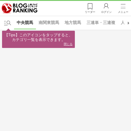
リーダー
ログイン
メニュー
中央競馬
南関東競馬
地方競馬
三連単・三連複
人脈
【Tips】このアイコンをタップすると、

カテゴリ一覧を表示できます。
閉じる