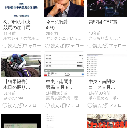
8月9日の中央
今日の雑詠
第62回 CBC賞
競馬の注目馬
(8/8)
43分前
11分前
28分前
きっちり当てにいく競馬 Renewal
馬女レイナの競馬情報
ヤングシニアMitsuruの生活
【結果報告】
中央・南関東
中央・南関東
本日の振り返
競馬 ８月８日
コース８月８
りと、私たち
の予想結果
日有料予想の
51分前
1時間30分前
1時間30分前
みゆのnote
競馬表裏予想 理論独自展開・両立
単を極める 単-連単-３単
のポリシーに
結果
ついて｜8月8
日