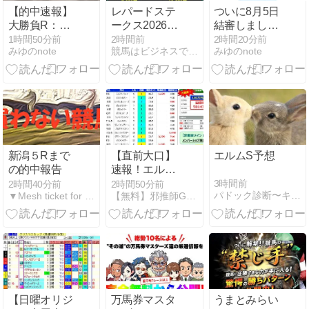
【的中速報】
レパードステ
ついに8月5日
大勝負R：エ
ークス2026の
結審しまし
ルムS 2026年
予想を公開！
た。泥沼裁判
1時間50分前
2時間前
2時間20分前
みゆのnote
競馬はビジネスである
みゆのnote
8月8日
の行方と、あ
まりにも身勝
手な主張への
モヤモヤ
新潟５Rまで
【直前大口】
エルムS予想
の的中報告
速報！エルム
ステークス 直
3時間前
2時間40分前
2時間50分前
パドック診断〜キセキの競馬ブログ
▼Mesh ticket for TERAYAMA
【無料】邪推師GANMAのフレキシブル馬券法！
前大口情報！
＜2026＞
【日曜オリジ
万馬券マスタ
うまとみらい