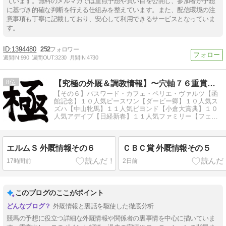
ています。無料のメルマガでは重点予想や買い目を公開し、参加者が予想
に基づき的確な判断を行える仕組みを整えています。また、配信環境の注
意事項も丁寧に記載しており、安心して利用できるサービスとなっていま
す。
1394480
252
週間IN:
990
週間OUT:
3230
月間IN:
4730
8
【究極の外厩＆調教情報】〜穴軸７６重賞配信４０重賞馬券圏内〜
【その６】パスワード・カフェ・ペリエ・ヴァルツ【函
館記念】１０人気ピースワン【ダービー卿】１０人気ス
ズハ【中山牝馬】１１人気ビヨンド【小倉大賞典】１０
人気アデイブ【日経新春】１１人気ファミリー【フェア
リー】１１人気レオアジャ
エルムＳ 外厩情報その６
ＣＢＣ賞 外厩情報その５
17時間前
2日前
このブログのここがポイント
外厩情報と裏話を駆使した徹底分析
競馬の予想に役立つ詳細な外厩情報や関係者の裏事情を中心に描いていま