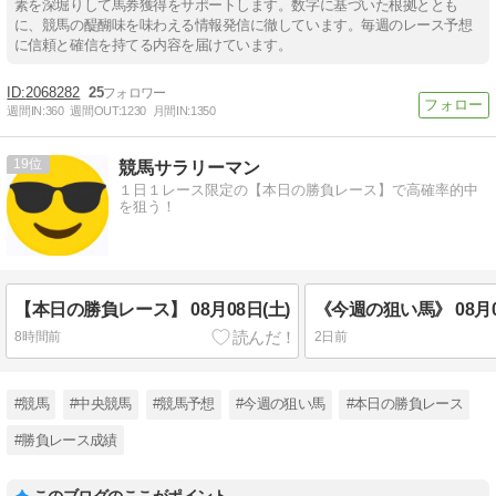
素を深堀りして馬券獲得をサポートします。数字に基づいた根拠ととも
に、競馬の醍醐味を味わえる情報発信に徹しています。毎週のレース予想
に信頼と確信を持てる内容を届けています。
2068282
25
週間IN:
360
週間OUT:
1230
月間IN:
1350
19
競馬サラリーマン
１日１レース限定の【本日の勝負レース】で高確率的中
を狙う！
【本日の勝負レース】 08月08日(土)
《今週の狙い馬》 08月
8時間前
2日前
#競馬
#中央競馬
#競馬予想
#今週の狙い馬
#本日の勝負レース
#勝負レース成績