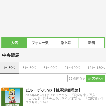
人気
フォロー数
急上昇
新着
中央競馬
1〜30位
31〜60位
61〜90位
91〜120位
121〜150位
画像表示
文字表示
1
ビル・ゲッツの【軸馬評価理論】
2025年6月28日より新ファクター「賞金確率」導入！
「エルムS」◎ナチュラルライズ(27%)☆、「CBC賞」◎
コウセキ(31%)☆