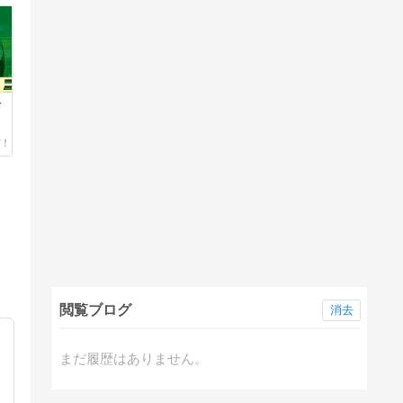
終
閲覧ブログ
消去
まだ履歴はありません。