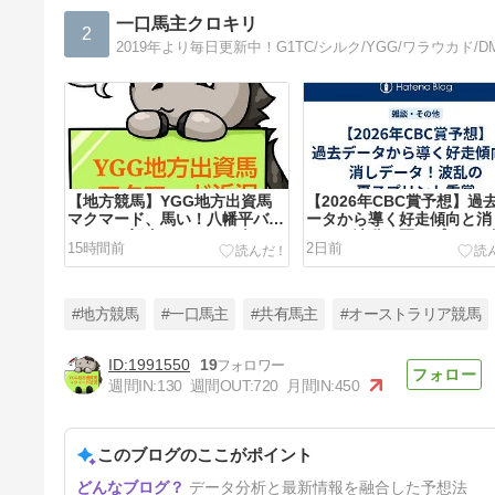
一口馬主クロキリ
2
2019年より毎日更新中！G1TC/シルク/YGG/ワラウカ
【地方競馬】YGG地方出資馬
【2026年CBC賞予想】過
マクマード、馬い！八幡平バイ
ータから導く好走傾向と消
オレット記念 Ｃ１二三 ダ１６
ータ！波乱の夏スプリント
15時間前
2日前
００ｍ戦を終える(2026/08/04)
#地方競馬
#一口馬主
#共有馬主
#オーストラリア競馬
1991550
19
週間IN:
130
週間OUT:
720
月間IN:
450
【AI重賞予想 JRA】アイビス
SD開催！本日の私の馬券はこ
ちら！(2026/08/02)
このブログのここがポイント
4日前
データ分析と最新情報を融合した予想法