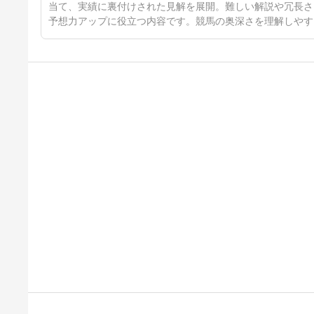
当て、実績に裏付けされた見解を展開。難しい解説や冗長さ
予想力アップに役立つ内容です。競馬の奥深さを理解しやす