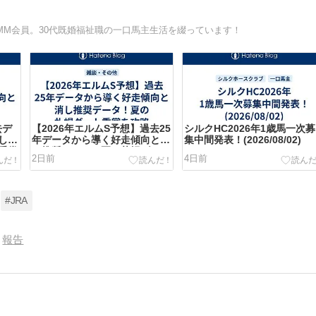
ド/DMM会員。30代既婚福祉職の一口馬主生活を綴っています！
去デ
【2026年エルムS予想】過去25
シルクHC2026年1歳馬一次募
しデ
年データから導く好走傾向と消
集中間発表！(2026/08/02)
重賞
し推奨データ！夏の札幌ダート
2日前
4日前
重賞を攻略
#JRA
報告