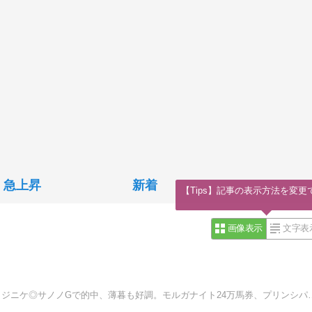
急上昇
新着
【Tips】記事の表示方法を変更
画像表示
文字表
クイーン◎コガネノソラ、函館2歳◎ダイシンドラゴン、ラジニケ◎サノノGで的中、薄暮も