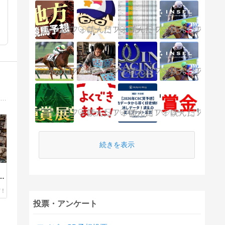
2023年にノルマンディーOC、YGG、京サラへ入会した新米一口馬主。貧乏中年セミリタイア民が余裕資金も無いのに、無謀にも競走馬ファンド（一口馬主）への出資を開始。趣味と実益を兼ねた投資を実践する暇つぶしぶろぐです。
続きを表示
お
イ
目
年
投票・アンケート