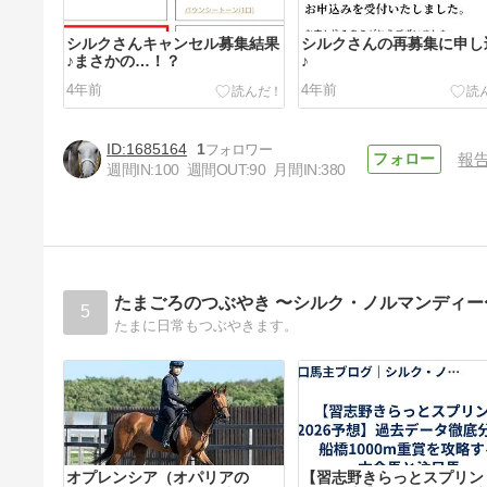
シルクさんキャンセル募集結果
シルクさんの再募集に申し
♪まさかの…！？
♪
4年前
4年前
1685164
1
報
週間IN:
100
週間OUT:
90
月間IN:
380
DMM出資馬・早々の本州移動
～Arrogate産駒（Folkloreの
20）
4年前
たまごろのつぶやき 〜シルク・ノルマンディー
5
たまに日常もつぶやきます。
オプレンシア（オパリアの
【習志野きらっとスプリン