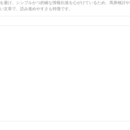
を避け、シンプルかつ的確な情報伝達を心がけているため、馬券検討や
い文章で、読み進めやすさも特徴です。