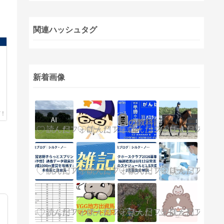
関連ハッシュタグ
新着画像