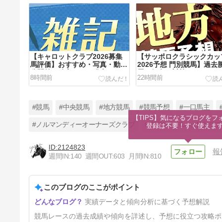
【キャロットクラブ2026募集
【サッポロクラシックカッ
馬評価】おすすめ・写真・動画
2026予想 門別競馬】過去
公開前の確定リスト発表！
馬・傾向と対策
8時間前
22時間前
#競馬
#中央競馬
#地方競馬
#競馬予想
#一口馬主
【TIPS】気になるブログをフォ
#ノルマンディーオーナーズクラブ
#東京サラブレッドクラブ
登録は不要！すぐ使えま
2124823
報
【エルムステークス2026予想
週間IN:
140
週間OUT:
603
月間IN:
810
オッズ】1週前追い切り評価・
傾向と対策
3日前
このブログのここがポイント
実績データと傾向分析に基づく予想解説
競馬レースの過去成績や傾向を詳述し、予想に役立つ攻略ポ