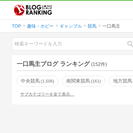
TOP
趣味・ホビー
ギャンブル
競馬
一口馬主
一口馬主ブログ ランキング
(152件)
中央競馬
南関東競馬
地方競馬
1,506
161
サブカテゴリーを全て表示…