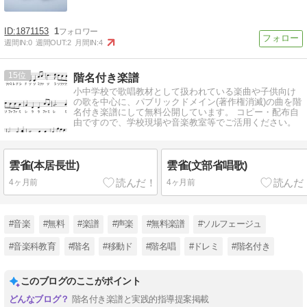
1871153
1
週間IN:
0
週間OUT:
2
月間IN:
4
15
階名付き楽譜
小中学校で歌唱教材として扱われている楽曲や子供向け
の歌を中心に、パブリックドメイン(著作権消滅)の曲を階
名付き楽譜にして無料公開しています。 コピー・配布自
由ですので、学校現場や音楽教室等でご活用ください。
雲雀(本居長世)
雲雀(文部省唱歌)
4ヶ月前
4ヶ月前
#音楽
#無料
#楽譜
#声楽
#無料楽譜
#ソルフェージュ
#音楽科教育
#階名
#移動ド
#階名唱
#ドレミ
#階名付き
このブログのここがポイント
階名付き楽譜と実践的指導提案掲載