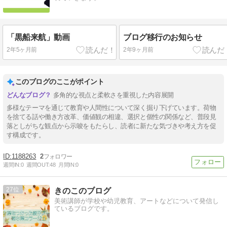
「黒船来航」動画
ブログ移行のお知らせ
2年5ヶ月前
2年9ヶ月前
このブログのここがポイント
多角的な視点と柔軟さを重視した内容展開
多様なテーマを通じて教育や人間性について深く掘り下げています。荷物
を捨てる話や働き方改革、価値観の相違、選択と個性の関係など、普段見
落としがちな観点から示唆をもたらし、読者に新たな気づきや考え方を促
す構成です。
1188263
2
週間IN:
0
週間OUT:
48
月間IN:
0
27
きのこのブログ
美術講師が学校や幼児教育、アートなどについて発信し
ているブログです。