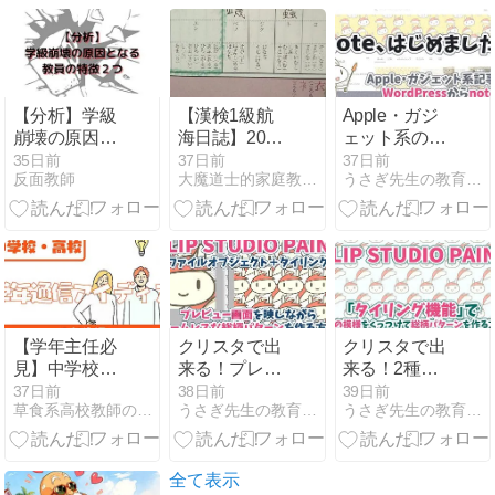
パ最強のスク
ールを徹底比
較
【分析】学級
【漢検1級航
Apple・ガジ
崩壊の原因と
海日誌】2022
ェット系の記
なる教員の特
年05月01日、
事をnoteにお
35日前
37日前
37日前
反面教師
大魔道士的家庭教師Lの現代文航海日誌
うさぎ先生の教育ひきだし
徴２つ
亀仙人の鼻血
引越ししま
ブーから「は
す！
なぢ」と読む
難漢字２字を
発見！〓🩸〓
【学年主任必
クリスタで出
クリスタで出
見】中学校・
来る！プレビ
来る！2種類
高校1年生の
ューで確認し
の柄で作るシ
37日前
38日前
39日前
草食系高校教師のブログ
うさぎ先生の教育ひきだし
うさぎ先生の教育ひきだし
学年通信アイ
ながら複雑な
ームレスパタ
ディア｜4
シームレスパ
ーンの作り方
月〜3月の月
ターンを作る
を紹介します
別テーマ案と
方法を紹介し
全て表示