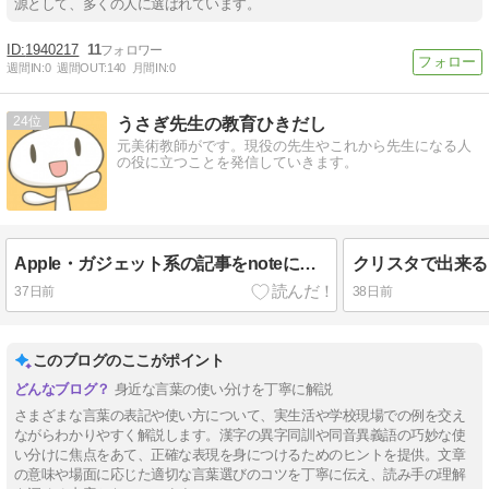
源として、多くの人に選ばれています。
1940217
11
週間IN:
0
週間OUT:
140
月間IN:
0
24
うさぎ先生の教育ひきだし
元美術教師がです。現役の先生やこれから先生になる人
の役に立つことを発信していきます。
Apple・ガジェット系の記事をnoteにお引越しします！
37日前
38日前
このブログのここがポイント
身近な言葉の使い分けを丁寧に解説
さまざまな言葉の表記や使い方について、実生活や学校現場での例を交え
ながらわかりやすく解説します。漢字の異字同訓や同音異義語の巧妙な使
い分けに焦点をあて、正確な表現を身につけるためのヒントを提供。文章
の意味や場面に応じた適切な言葉選びのコツを丁寧に伝え、読み手の理解