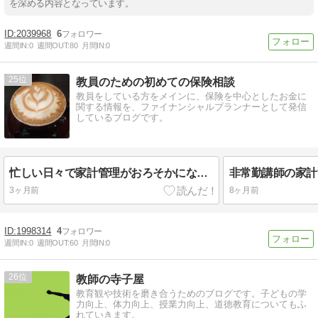
を深める内容となっています。
2039968
6
週間IN:
0
週間OUT:
80
月間IN:
0
25
教員のための初めての保険相談
教員をしている方をメインに、保険を中心としたお金に
関する情報を、ファイナンシャルプランナーとして発信
しているブログです。
忙しい日々で家計管理がおろそかになる理由とその対策について
3ヶ月前
8ヶ月前
1998314
4
週間IN:
0
週間OUT:
60
月間IN:
0
26
教師の寺子屋
教育観や技術を磨き合うためのブログです。子どもの学
力向上、体力向上、授業力向上、道徳教育についてもふ
れていきます。