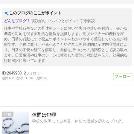
このブログのここがポイント
実践的なノウハウとポイント丁寧解説
仕事や学校行事などの具体的シーンにおいて失敗や迷いを解消し、確かな
準備や対応を促す実用的な情報を提供します。制度やマナーの理解を深
め、日常の行動にすぐ役立つポイントをわかりやすく整理している点が特
徴です。全体に渡り、やるべきことや注意点を具体的に示す内容展開によ
り、日常の不安や疑問を解消し、自信を持つための指南役として読み取れ
ます。日常生活や仕事のシーンに密着した実態と対処法を伝え、効果的な
行動選択に導いています。
2049950
2
週間IN:
0
週間OUT:
160
月間IN:
5
14
体罰は犯罪
学校の教師による暴言・体罰の撲滅を訴えるブログ。