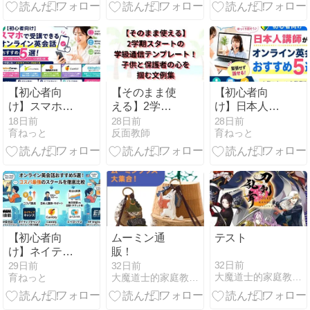
法項目別全授
け完全ガイド
業スライドと
全アクティビ
ティ最新
【初心者向
【そのまま使
【初心者向
け】スマホで
える】2学期
け】日本人講
受講できるオ
スタートの学
師がいるオン
18日前
28日前
28日前
育ねっと
反面教師
育ねっと
ンライン英会
級通信テンプ
ライン英会話
話おすすめ5
レート！子供
おすすめ5
選！PC不要で
と保護者の心
選！緊張せず
アプリが使い
を掴む文例集
話せる人気ス
やすいスクー
クールを徹底
ルを徹底比較
比較
【初心者向
ムーミン通
テスト
け】ネイティ
販！
ブ講師と話せ
32日前
29日前
32日前
大魔道士的家庭教師Lの現代文航海日誌
育ねっと
大魔道士的家庭教師logic英語航海日誌☆
るオンライン
英会話おすす
め5選！コス