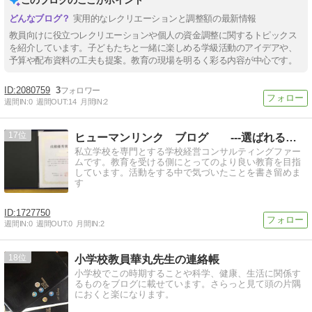
実用的なレクリエーションと調整額の最新情報
教員向けに役立つレクリエーションや個人の資金調整に関するトピックス
を紹介しています。子どもたちと一緒に楽しめる学級活動のアイデアや、
予算や配布資料の工夫も提案。教育の現場を明るく彩る内容が中心です。
2080759
3
週間IN:
0
週間OUT:
14
月間IN:
2
17
ヒューマンリンク ブログ ---選ばれる私学には理由がある
私立学校を専門とする学校経営コンサルティングファー
ムです。教育を受ける側にとってのより良い教育を目指
しています。活動をする中で気づいたことを書き留めま
す
1727750
週間IN:
0
週間OUT:
0
月間IN:
2
18
小学校教員華丸先生の連絡帳
小学校でこの時期することや科学、健康、生活に関係す
るものをブログに載せています。さらっと見て頭の片隅
におくと楽になります。