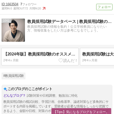
1663504
7
週間IN:
0
週間OUT:
72
月間IN:
20
10
教員採用試験データベース | 教員採用試験の情報を集約！
教員採用試験の情報を集約！公立学校教員になりたい
方、情報収集をしたい方は参考になるでしょう。
【2024年版】教員採用試験のオススメ参考書と問題集【選び方も解説】
2年4ヶ月前
2年4ヶ月前
#教員採用試験
このブログのここがポイント
試験対策や日程調整、勉強法に特化
教員採用試験の模試比較、学習計画、合格基準、論述対策など多角的にサ
ポートする内容を掲載しています。受験者が必要な情報をしっかり把握で
きるよう、金額や日程、対策のポイントなどをわかりやすく解説。初心者
【Tips】気になるブログをフォロー。
