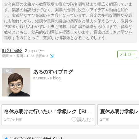
古今東西の楽曲から教育現場で役立つ階名唱教材まで幅広く網羅していま
す。楽譜の解説だけでなく、実際の指導に役立つアイデアや動画も紹介
し、実践的な学びを深める内容となっています。音楽の多様な調性や変調
にも触れながら、短調や長調の楽曲の奥深さと魅力を伝える一方、教員や
学習者が取り入れやすい工夫も掲載。階名唱の基礎から応用まで、多様な
教材とともに、効果的な指導法を提案しています。音楽の楽しさと学びを
追求する方にとって、充実した情報源となることでしょう。
2125458
2
週間IN:
0
週間OUT:
23
月間IN:
3
16
あるのすけブログ
arunosuke blog
冬休み明けに行いたい！学級レク【BINGO大会】配布あり
夏休み明け学級レ
1年7ヶ月前
2年前
このブログのここがポイント