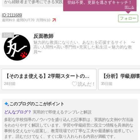
から経験者まで参考にできる実践的なガイドルックとなっています。
登録不要。更新を逃さずキャッチ！
閉じる
2111689
週間IN:
0
週間OUT:
70
月間IN:
10
11
反面教師
魅力的な教員になりたい、あなたを応援するサイト 〜
高い人間性×高い専門性×充実した私生活＝魅力的な教
員〜
【そのまま使える】2学期スタートの学級通信テンプレート！子供と保護者の心を掴む文例集
28日前
35日前
このブログのここがポイント
実用的で即使えるテンプレと解説
多彩な学校指導のノウハウを盛り込んだ記事群は、実践的な文例や方法論
をわかりやすく解説しています。学習や学級経営に役立つ情報を具体的な
事例を交えながら提案し、教育現場での丁寧な工夫や最適解を追求してい
ます。読むだけでなく、すぐに取り入れられる内容が満載です。