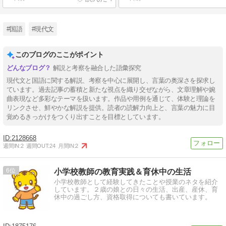
#国語
#現代文
このブログのここがポイント
解説と考察を融合した語彙探究
現代文と国語に関する解説、考察を中心に展開し、言葉の奥深さを探求し
ています。過去記事の蓄積と新たな視点を織り交ぜながら、文章理解や婉
曲表現など多彩なテーマを扱います。作品や用例を通じて、体験と理論を
リンクさせ、鮮やかな解説を提供。読者の読解力向上と、言葉の魅力に目
覚めるきっかけをつくり出すことを目標としています。
2128668
週間IN:
2
週間OUT:
24
月間IN:
2
6
小学校教師の教育実践＆育休中の生活
小学校教師として経験してきたことや授業のネタを紹介
しています。２歳の娘との日々の生活、出産、産休、育
休中の過ごし方、資格取得についても書いています。