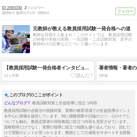
2093330
2
週間IN:
0
週間OUT:
170
月間IN:
0
23
元教師が教える教員採用試験一発合格への道
教師を目指す人集まれ！このサイトでは、教員採用試験
の特徴や学校の実態、一次試験・二次試験対策、若手の
教師向けの記事などについて書いています。
【教員採用試験一発合格者インタビュー】二次試験の面接や模擬授業の不安が自信に変わるまで
著者情報・著者の
11ヶ月前
1年前
このブログのここがポイント
教員試験対策と生徒指導に役立つ内容
教員採用試験の合格法や面接対策、実際の教育現場での生徒指導ポイント
を中心に情報を提供しています。特に模擬授業や討論のコツ、心のケアに
ついても触れ、教員志望者や現役教員に役立つ内容を充実させています。
資格取得だけでなく、実際の指導に役立つ知識も盛り込んでおり、読むだ
けで実践のヒントが見つかります。教師としての成長をサポートする情報