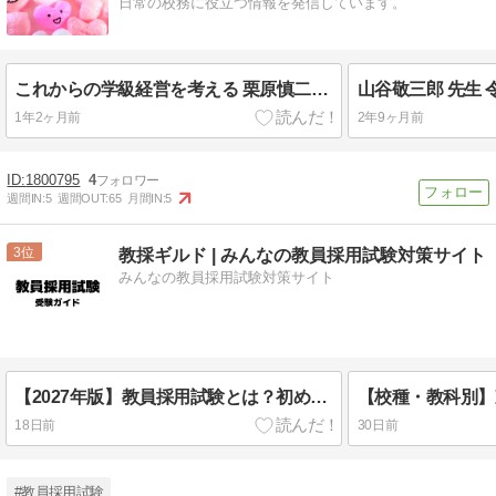
日常の校務に役立つ情報を発信しています。
これからの学級経営を考える 栗原慎二先生 令和７年度 札学経の夏の研修会
1年2ヶ月前
2年9ヶ月前
1800795
4
週間IN:
5
週間OUT:
65
月間IN:
5
3
教採ギルド | みんなの教員採用試験対策サイト
みんなの教員採用試験対策サイト
【2027年版】教員採用試験とは？初めて受験する人向け完全ガイド
18日前
30日前
#教員採用試験