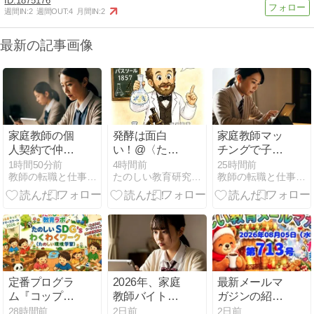
1875176
週間IN:
2
週間OUT:
4
月間IN:
2
最新の記事画像
家庭教師の個
発酵は面白
家庭教師マッ
人契約で仲介
い！@〈たの
チングで子供
料を節約する
しい教育メー
に合う先生を
1時間50分前
4時間前
25時間前
教師の転職と仕事の本音
たのしい教育研究所公式サイト RIDE 楽しい教育研究所
教師の転職と仕事の本音
5つの手段、
ルマガジン〉
探す方法・サ
費用別に整理
最新刊の反響
ービス8選
から新プラン
の基礎研究
〈見えない生
き物たちの世
界〉
定番プログラ
2026年、家庭
最新メールマ
ム『コップタ
教師バイトを
ガジンの紹介
ワービルディ
一括登録で探
@楽しい福祉
28時間前
2日前
2日前