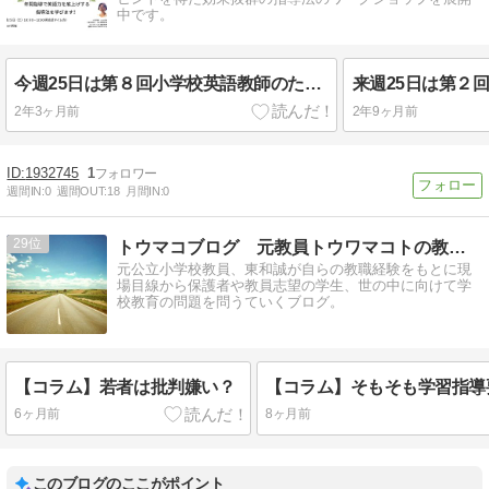
中です。
今週25日は第８回小学校英語教師のための勉強会
2年3ヶ月前
2年9ヶ月前
1932745
1
週間IN:
0
週間OUT:
18
月間IN:
0
29
トウマコブログ 元教員トウワマコトの教育評論
元公立小学校教員、東和誠が自らの教職経験をもとに現
場目線から保護者や教員志望の学生、世の中に向けて学
校教育の問題を問うていくブログ。
【コラム】若者は批判嫌い？
6ヶ月前
8ヶ月前
このブログのここがポイント