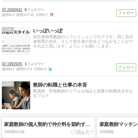
2040442
6
週間IN:
0
週間OUT:
49
月間IN:
7
12
いっぽいっぽ
初任者指導教諭のリフレクションブログです。同じ初任
者指導の先生、そして初任者の先生とつながることがで
きればと思います。よろしくお願いします。
1992935
1
週間IN:
0
週間OUT:
6
月間IN:
6
13
教師の転職と仕事の本音
塾講師、学校教師のリアルな悩みと副業や転職先を伝え
るブログ
家庭教師の個人契約で仲介料を節約する5つの手段、費用別に整理
1時間50分前
25時間前