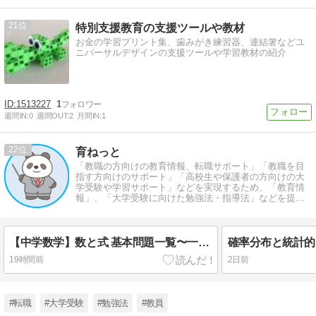
21
特別支援教育の支援ツールや教材
お金の学習プリント集、歯みがき練習器、連結箸などユ
ニバーサルデザインの支援ツールや学習教材の紹介
1513227
1
週間IN:
0
週間OUT:
2
月間IN:
1
22
育ねっと
「教職の方向けの教育情報、転職サポート」「教職を目
指す方向けのサポート」「高校生や保護者の方向けの大
学受験や学習サポート」などを実現するため、「教育情
報」、「大学受験に向けた勉強法・指導法」などを提供
する教育サイトとなっています。
【中学数学】数と式 基本問題一覧〜一問一答式〜
19時間前
2日前
#転職
#大学受験
#勉強法
#教員