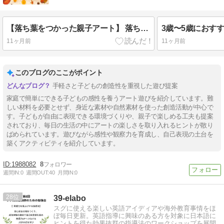
【落ち葉をつかった親子アート】 落ち葉コラージュ
11ヶ月前
11ヶ月前
このブログのここがポイント
手軽さと子どもの創造性を重視した遊び提案
家庭で簡単にできる子どもの感性を養うアート遊びを紹介しています。難
しい材料を必要とせず、身近な素材や自然素材を使った創造活動が中心で
す。子どもが自由に表現できる環境づくりや、親子で楽しめる工夫も提案
されており、毎日の生活の中にアートの楽しさを取り入れるヒントが散り
ばめられています。遊びながら感性や観察力を育成し、自己表現の土台を
築くアクティビティを紹介しています。
1988082
8
週間IN:
0
週間OUT:
40
月間IN:
0
28
39-elabo
スグに使える楽しい英語アイディアや海外教育事情をほ
ぼ毎日更新。英語指導に興味のある方を対象に日本語に
ヒントを得た効果抜群の指導法のワークショップを展開