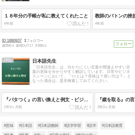
１８年分の手帳が私に教えてくれたこと
4年前
4年前
1880937
1
週間IN:
0
週間OUT:
17
月間IN:
1
19
日本語先生
「日本語先生」は、分かりにくい言葉や間違えやすい言
葉の意味を分かりやすく解説しています。日常やビジネ
スシーンにおいて、「○○とは？意味は？使い方は？」と
なった場合は、是非検索してみてください。
『バタつく』の言い換えと例文・ビジネスメールでの使い方
2年3ヶ月前
2年3ヶ月前
#意味
#日本語
#日本語教師
#語学学習
#語学
#日本語教育