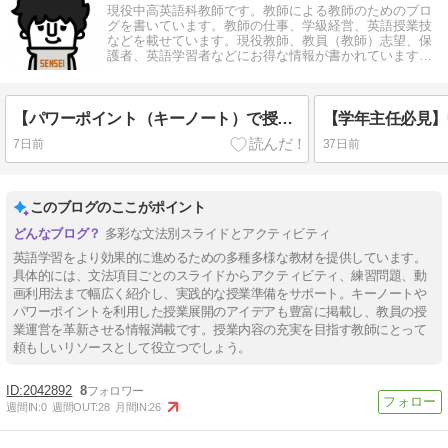
現役中高英語科教師です。教師による教師のためのブロ
グを書いています。教師の仕事、学級経営、英語授業技
などを載せています。現役教師、教員（教師）志望、保
護者、英語学習者などにお得な情報が書かれていますの
でご参考いただければと思います。
【パワーポイント（キーノート）で授業（英語）】文法項目別全授業スライドと全アクティビティ最新
7日前
37日前
このブログのここがポイント
多彩な文法別スライドとアクティビティ
英語学習をより効果的に進めるための多種多様な教材を提供しています。
具体的には、文法項目ごとのスライドからアクティビティ、練習問題、動
画利用法まで幅広く紹介し、実践的な授業準備をサポート。キーノートや
パワーポイントを利用した授業展開のアイデアも豊富に掲載し、教員の授
業運営を革新させる情報満載です。授業内容の充実を目指す教師にとって
頼もしいリソースとして役立つでしょう。
2042892
8
週間IN:
0
週間OUT:
28
月間IN:
26