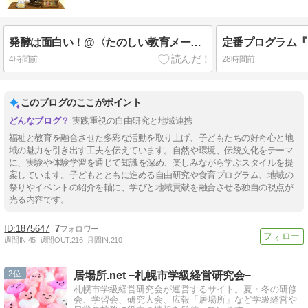
発酵は面白い！@〈たのしい教育メールマガジン〉最新刊の反響から新プランの基礎研究〈見えない生き物たちの世界〉
4時間前
28時間前
このブログのここがポイント
実践重視の自由研究と地域連携
福祉と教育を融合させた多彩な活動を取り上げ、子どもたちの好奇心と地
域の魅力を引き出す工夫を伝えています。自然や環境、伝統文化をテーマ
に、実験や体験学習を通じて知識を深め、楽しみながら学ぶスタイルを提
案しています。子どもとともに進める自由研究や食育プログラム、地域の
祭りやイベントの紹介を軸に、学びと地域貢献を融合させる独自の視点が
光る内容です。
1875647
7
週間IN:
45
週間OUT:
216
月間IN:
210
2
居場所.net −札幌市学級経営研究会−
札幌市学級経営研究会が運営するサイト。夏・冬の研修
会、学習会、研究大会、広報「居場所」など学級経営や