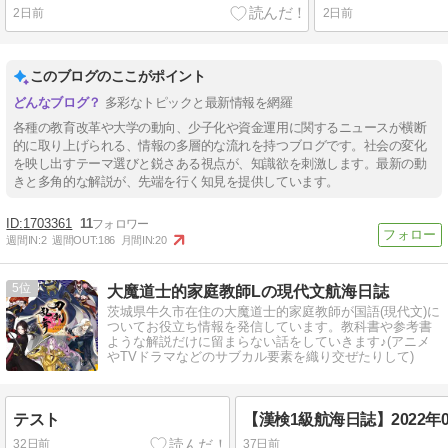
2日前
2日前
このブログのここがポイント
多彩なトピックと最新情報を網羅
各種の教育改革や大学の動向、少子化や資金運用に関するニュースが横断
的に取り上げられる、情報の多層的な流れを持つブログです。社会の変化
を映し出すテーマ選びと鋭さある視点が、知識欲を刺激します。最新の動
きと多角的な解説が、先端を行く知見を提供しています。
1703361
11
週間IN:
2
週間OUT:
186
月間IN:
20
5
大魔道士的家庭教師Lの現代文航海日誌
茨城県牛久市在住の大魔道士的家庭教師が国語(現代文)に
ついてお役立ち情報を発信しています。教科書や参考書
ような解説だけに留まらない話をしていきます♪(アニメ
やTVドラマなどのサブカル要素を織り交ぜたりして)
テスト
32日前
37日前