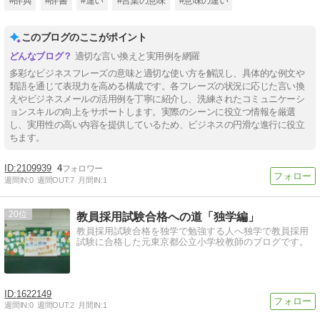
#辞典
#辞書
#違い
#言葉の意味
#意味の違い
このブログのここがポイント
適切な言い換えと実用例を網羅
多彩なビジネスフレーズの意味と適切な使い方を解説し、具体的な例文や
類語を通じて表現力を高める構成です。各フレーズの状況に応じた言い換
えやビジネスメールの活用例を丁寧に紹介し、洗練されたコミュニケーシ
ョンスキルの向上をサポートします。実際のシーンに役立つ情報を厳選
し、実用性の高い内容を提供しているため、ビジネスの円滑な進行に役立
ちます。
2109939
4
週間IN:
0
週間OUT:
7
月間IN:
1
20
教員採用試験合格への道「独学編」
教員採用試験合格を独学で勉強する人へ独学で教員採用
試験に合格した元東京都公立小学校教師のブログです。
1622149
週間IN:
0
週間OUT:
2
月間IN:
1