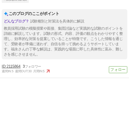
このブログのここがポイント
試験種別と対策法を具体的に解説
教員採用試験の模擬授業や面接、集団討論など実践的な試験のポイントを
詳細に解説しています。試験の形式、内容、評価の観点をわかりやすく整
理し、効率的な対策を提案していることが特徴です。こうした情報を通じ
て、受験者が準備に迷わず、自信を持って挑めるようサポートしていま
す。福永さんの丁寧な解説は、実践的な場面に即した具体性に富み、難し
さを感じさせません。
2115864
3
週間IN:
5
週間OUT:
30
月間IN:
5