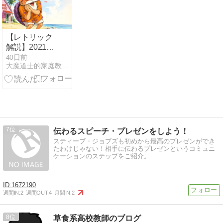
内容
ます
【レトリック
解説】2021年
12月25日、ド
40日前
大魔道士的家庭教師Lの現代文航海日誌
ラゴンボー
ル・亀仙人か
ら学ぶレトリ
ック『婉曲
法』！〓〓
7
伝わるスピーチ・プレゼンをしよう！
スティーブ・ジョブズも初めから最高のプレゼンができ
たわけじゃない！相手に伝わるプレゼンというコミュニ
ケーションのステップをご紹介。
1672190
週間IN:
2
週間OUT:
4
月間IN:
2
8
草食系高校教師のブログ