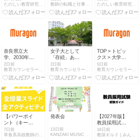
たのしい教育研究所公式サイト RIDE 楽しい教育研究所
教師の転職と仕事の本音
たのしい教育研究所公式サイト RIDE 楽しい教育研究所
ング』@楽し
した大学生が
「他の子がで
い福祉＆教育
気づいたこと
きるようにす
おばあちゃん
ることが特別
おじいちゃん
支援教育
にも大人気
か？」
奈良県立大
女子大として
TOP > トピッ
学、2030年度
「存続」あえ
クス > 大学夜
に理系学科新
て宣言 少子化
間主コースの
2日前
2日前
5日前
教育カウンセラーの独り言
教育カウンセラーの独り言
教育カウンセラーの独り言
設予定
で 経営環境悪
縮小続く 香川
化も
大学法・経済
学部も2028年
度から募集停
止
【パワーポイ
発表会
【2027年版】
ント（キーノ
教員採用試験
ート）で授業
とは？初めて
13日前
7日前
18日前
KANZAKI MUSIC HOUSE
草食系高校教師のブログ
教採ギルド | みんなの教員採用試験対策サイト
（英語）】文
受験する人向