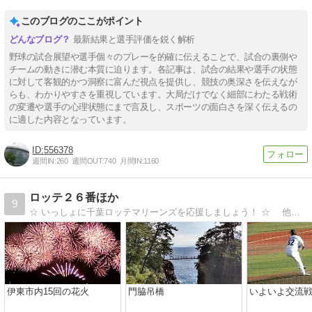
このブログのここがポイント
最新結果と選手評価を鋭く解析
野球の試合展望や選手個々のプレーを的確に伝えることで、試合の裏側や
チームの動きに潜む本質に迫ります。各記事は、試合の結果や選手の状態
に対して客観的かつ洞察に富んだ視点を提供し、競技の奥深さを伝えなが
らも、わかりやすさを重視しています。大局だけでなく細部にわたる戦術
の変遷や選手の心理状態にまで言及し、スポーツの面白さを深く伝えるの
に適した内容となっています。
556378
週間IN:
260
週間OUT:
740
月間IN:
1160
ロッテ２６番ほか
9
☆ いっしょに千葉ロッテマリーンズを応援しましょう！ ☆ 他にオリンピックと大相撲の応援や伊豆の観光情報などのサイトも運営中♪
伊東市内15回の花火
門脇吊橋
いよいよ交流