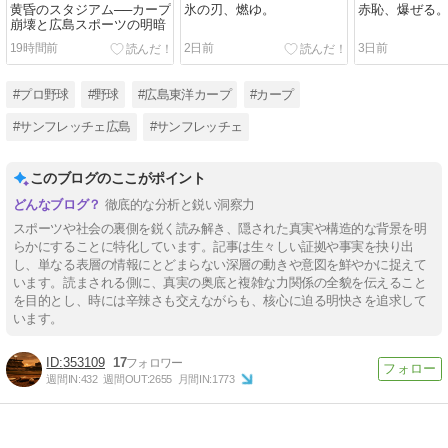
黄昏のスタジアム──カープ
氷の刃、燃ゆ。
赤恥、爆ぜる
崩壊と広島スポーツの明暗
19時間前
2日前
3日前
#プロ野球
#野球
#広島東洋カープ
#カープ
#サンフレッチェ広島
#サンフレッチェ
このブログのここがポイント
徹底的な分析と鋭い洞察力
スポーツや社会の裏側を鋭く読み解き、隠された真実や構造的な背景を明
らかにすることに特化しています。記事は生々しい証拠や事実を抉り出
し、単なる表層の情報にとどまらない深層の動きや意図を鮮やかに捉えて
います。読まされる側に、真実の奥底と複雑な力関係の全貌を伝えること
を目的とし、時には辛辣さも交えながらも、核心に迫る明快さを追求して
います。
353109
17
週間IN:
432
週間OUT:
2655
月間IN:
1773