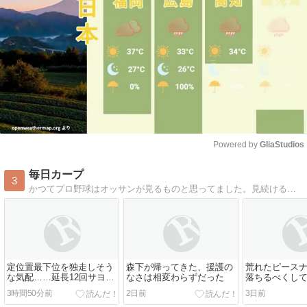
Powered by 
GliaStudios
Mute
毎日カープ
3
かつてプロ野球はオッサンが見るものと思ってました。見続けると、こんなに面白く、毎日発見があるとは〜。
定位置最下位を独走しそう
森下が帰ってきた、援護の
荒れたピース
な気配……延長12回サヨナ
なさは相変わらずだった
落ちるべくし
ラ負けで4連敗
3時間50分前
2日前
3日前