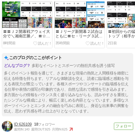
〓〓Ｊ２開幕戦アウェイ大
〓Ｊリーグ新開幕２試合は
〓初回からの
分で＼湘南圧勝／、〓☆延
ともに〓セ・リーグ３試合
トップ（相手
長12回裏に225の一発が出
より得点が多かった件はじ
「ビドい炎上」・1
8時間前
35時間前
2日前
て＼横浜優勝／など、令和
め、8/7の〓〓関連
☆）はじめ、8
８年８月８日の〓〓関連＋
α
α
このブログのここがポイント
多彩なイベントとスポーツの熱狂共感を誘う描写
多くのイベント報告を通じて、さまざまな現場の熱気と人間模様を緻密に
伝える特徴を持ちます。リアルな体験談を交え、読者に臨場感と感動を与
える表現力が際立っています。各種スポーツやコンサートの臨場感を伝え
る仕草や表情の描写が印象的であり、自然な流れで感情を引き込みます。
多方面からの情報をバランス良く盛り込みながらも、読みやすさを重視し
たシンプルな構成により、幅広く楽しめる内容となっています。多様なス
ポーツイベントとエンタメの融合を巧みに表現し、身近な出来事の興奮を
伝え、思わず共感を呼ぶ仕上がりとなっています。
626109
18
週間IN:
140
週間OUT:
925
月間IN:
625