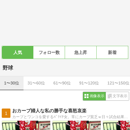
人気
フォロー数
急上昇
新着
野球
1〜30位
31〜60位
61〜90位
91〜120位
121〜150位
画像表示
文字表示
おカープ婦人な私の勝手な喜怒哀楽
1
カープとワンコを愛するﾊﾞﾂｲﾁ女。常にカープ貧乏ｗ日々試合結果によって性格変貌。