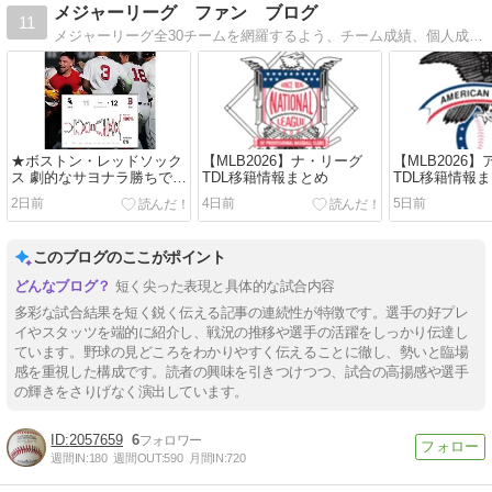
メジャーリーグ ファン ブログ
11
メジャーリーグ全30チームを網羅するよう、チーム成績、個人成績、移籍情報など、できるだけ公平な目線で書いています。
★ボストン・レッドソック
【MLB2026】ナ・リーグ
【MLB2026
ス 劇的なサヨナラ勝ちで8
TDL移籍情報まとめ
TDL移籍情報
連勝★【MLB2026】8月3日
2日前
4日前
5日前
～6日
このブログのここがポイント
短く尖った表現と具体的な試合内容
多彩な試合結果を短く鋭く伝える記事の連続性が特徴です。選手の好プレ
イやスタッツを端的に紹介し、戦況の推移や選手の活躍をしっかり伝達し
ています。野球の見どころをわかりやすく伝えることに徹し、勢いと臨場
感を重視した構成です。読者の興味を引きつけつつ、試合の高揚感や選手
の輝きをさりげなく演出しています。
2057659
6
週間IN:
180
週間OUT:
590
月間IN:
720