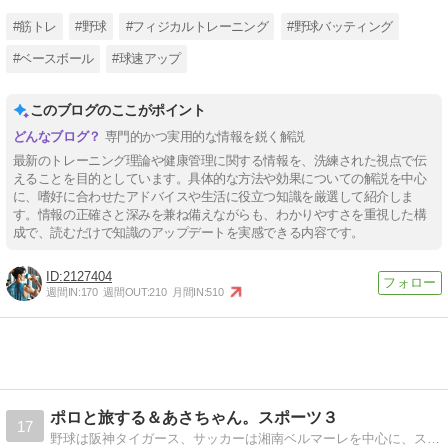
#筋トレ
#野球
#フィジカルトレーニング
#野球バッティング
#ベースボール
#球速アップ
このブログのここがポイント
専門的かつ実用的な情報を鋭く解説
最新のトレーニング理論や健康管理に関する情報を、洗練された視点で伝
えることを目的としています。具体的な方法や効果についての解説を中心
に、嗜好に合わせたアドバイスや生活に役立つ知識を厳選して紹介しま
す。情報の正確さと深みを兼ね備えながらも、わかりやすさを重視した構
成で、読むだけで知識のアップデートを実感できる内容です。
2127404
週間IN:
170
週間OUT:
210
月間IN:
510
ポロと旅する＆あさちゃん。スポーツ３
17
野球は阪神タイガース、サッカーは湘南ベルマーレを中心に、スポーツ全般＋書評・鉄道・車・旅行など幅広く話題を展開