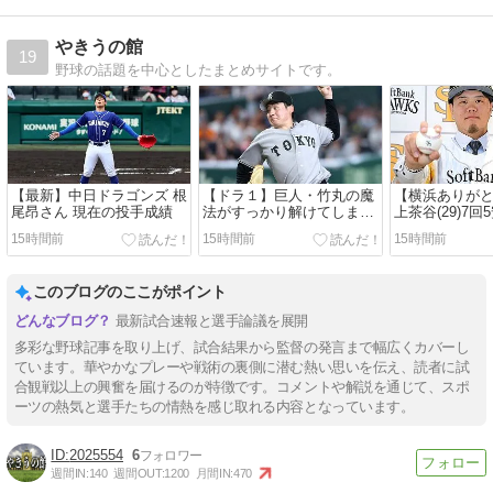
やきうの館
19
野球の話題を中心としたまとめサイトです。
【最新】中日ドラゴンズ 根
【ドラ１】巨人・竹丸の魔
【横浜ありがと
尾昂さん 現在の投手成績
法がすっかり解けてしま
上茶谷(29)7回
う？
無失点
15時間前
15時間前
15時間前
このブログのここがポイント
最新試合速報と選手論議を展開
多彩な野球記事を取り上げ、試合結果から監督の発言まで幅広くカバーし
ています。華やかなプレーや戦術の裏側に潜む熱い思いを伝え、読者に試
合観戦以上の興奮を届けるのが特徴です。コメントや解説を通じて、スポ
ーツの熱気と選手たちの情熱を感じ取れる内容となっています。
2025554
6
週間IN:
140
週間OUT:
1200
月間IN:
470