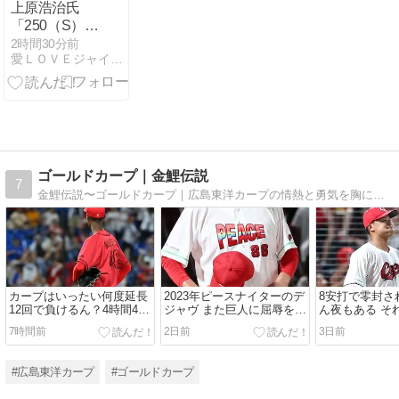
上原浩治氏
「250（S）っ
ていう数字が
2時間30分前
愛ＬＯＶＥジャイアンツ
どうなのか
な」名球会入
りの条件提言
「300と
か…」
ゴールドカープ｜金鯉伝説
7
金鯉伝説〜ゴールドカープ｜広島東洋カープの情熱と勇気を胸に、マツダスタジアムの熱気と共に戦う選手の瞬間を綴るカープブログです。カープファンの心を鷲掴みにします。
カープはいったい何度延長
2023年ピースナイターのデ
8安打で零封さ
12回で負けるん？4時間47
ジャヴ また巨人に屈辱を味
ん夜もある そ
分の末に残ったのは13残塁
わされて最下位転落。
はピースナイ
7時間前
2日前
3日前
と借金17だけ
スタジアムへ
#広島東洋カープ
#ゴールドカープ