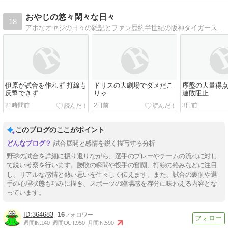
おやじの悠々閑々な日々
18
アホなオヤジの日々の雑記とファン歴約半世紀の阪神タイガースの話題中心です。
伊原が試合を作れず 打線も
ドリスの大劇場でダメだこ
序盤の大量得
反撃できず
りゃ
連敗阻止
21時間前
2日前
3日前
このブログのここがポイント
試合展開と感情を鋭く描写する分析
野球の試合を詳細に振り返りながら、選手のプレーやチームの流れに対し
て鋭い考察を行います。勝敗の瞬間や投手の奮闘、打線の絡みなどに注目
し、リアルな感情と熱い思いを生々しく伝えます。また、試合の裏側や選
手の心理状態も巧みに描き、スポーツの臨場感を存分に味わえる内容とな
っています。
364683
16
週間IN:
140
週間OUT:
950
月間IN:
590