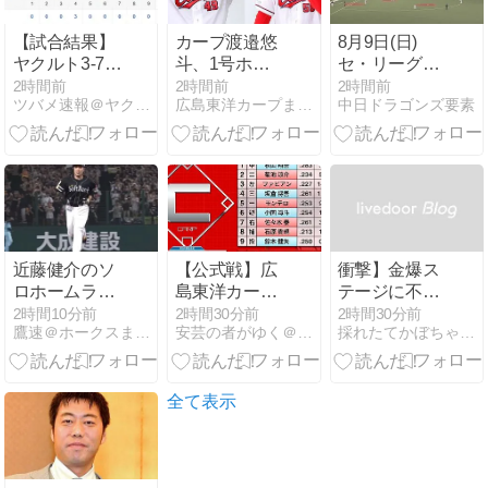
声も【海外の
反応】
【試合結果】
カープ渡邉悠
8月9日(日)
ヤクルト3-7巨
斗、1号ホー
セ・リーグ公
人 逆転負けで
ムラン！中日
式戦「阪神vs.
2時間前
2時間前
2時間前
ツバメ速報＠ヤクルトスワローズまとめ
広島東洋カープまとめブログ | かーぷぶーん
中日ドラゴンズ要素
2連敗…鈴木2
宮内から今季
中日」【全打
号2ラン
初本塁打！仲
席結果速報】
田侑仁タイム
石伊雄太、鵜
リー＆マルチ
飼航丞、柳裕
也らが出
場！！！
近藤健介のソ
【公式戦】広
衝撃】金爆ス
ロホームラン
島東洋カープ
テージに不審
で先制！
のスタメン情
者乱入、
2時間10分前
2時間30分前
2時間30分前
鷹速＠ホークスまとめブログ
安芸の者がゆく＠広島東洋カープ応援ブログ
採れたてかぼちゃの時事ネタ速報
報・放送予定
LuckyFes’26
等（2026年8
で何が起き
月9日・横
た？
浜）［vs.横浜
全て表示
DeNAベイス
ターズ］