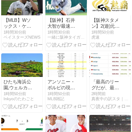
での期待
【MLB】Wソ
【阪神】石井
【阪神スタメ
ックス・ケ
大智が最速
ン】2(遊)元山
イ、6回2失点
150キロで“実
7(二)高寺 vs中
1時間30分前
1時間30分前
1時間50分前
ベイスターズNEWS
一緒に阪神タイガースを応援しよう！
虎速
で9勝目！ケ
績組”を圧倒！
日 2026/08/09
イを救う村上
11日2軍戦で
161キロ粉砕
の実戦復帰が
弾で、流れが
確実な理由
変わり逆転勝
と、気になる
ち
「1軍昇格のX
デー」
ひたち海浜公
アンソニー・
「最高のリー
園,ウェルカム
ボルピの現在
グだが、最も
ガーデン
地
有害」イング
1時間50分前
1時間50分前
2時間前
Inkyoのたわごと
MLB雑記
真夜中の訳スタ｜MLB・欧州サッカー 海外の反応翻訳ブログ
ランド2部が
巨額支出で世
界7位に！特
定の選手の売
却に依存する
状況に懸念の