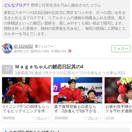
野球と日常生活を巧みに融合させたコラム
多彩なスポーツの試合記録や記念日に関するつぶやき、日々の思いを生き
生きと伝えるブログです。リアルタイムの速報や熱量あふれる実況、個人
の体験談といった幅広い題材を、親しみやすくも鋭い視点で描写します。
情熱を持った筆致が、独特の世界観を生み出し、毎回の投稿に人間味とエ
ネルギーを与えています。
1524202
8
週間IN:
170
週間OUT:
850
月間IN:
760
Ｍａｇｅちゃんの鯉恋日記其の4
15
3連覇後2年連続でBクラスの広島カープの今後を占う大事な2021年シーズン。何としてでもV奪回!勝てば大絶賛、負ければ小言の一言二言言わせていただきます。
1イニング5つの四球もらっ
森下復帰登板も白星なら
お疲れ投手陣が
てもビッグイニングを作れ
ず…2歩進んで3歩下がるで
ドを守れず連
ない野球だもん、勝てない
は借金は減らぬ…
態で8月を乗り
9時間前
35時間前
2日前
よね。