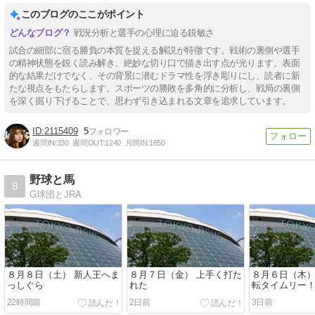
このブログのここがポイント
戦況分析と選手の心理に迫る鋭敏さ
試合の細部に宿る勝負の本質を捉える解説が特徴です。戦術の裏側や選手
の精神状態を鋭く読み解き、絶妙な切り口で描き出す点が光ります。表面
的な結果だけでなく、その背景に潜むドラマ性を浮き彫りにし、読者に新
たな視点をもたらします。スポーツの勝敗を多角的に分析し、戦局の裏側
を深く掘り下げることで、思わず引き込まれる文章を追求しています。
2115409
5
週間IN:
330
週間OUT:
1240
月間IN:
1650
野球と馬
8
G球団とJRA
８月８日（土） 新人王へま
８月７日（金） 上手く打た
８月６日（木）
っしぐら
れた
転タイムリー
22時間前
2日前
3日前