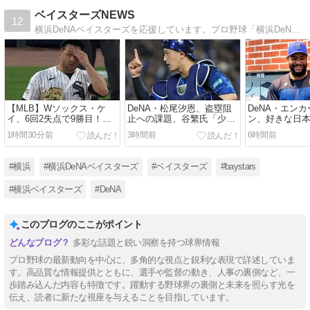
ベイスターズNEWS
12
横浜DeNAベイスターズを応援しています。プロ野球「横浜DeNAベイスターズ」に関連するスレッドを、まとめたブログです。よろしくお願いします。
【MLB】Wソックス・ケ
DeNA・松尾汐恩、盗塁阻
DeNA・エン
イ、6回2失点で9勝目！ケ
止への課題、谷繁氏「少し
ン、好きな日
イを救う村上161キロ粉砕
コントロールが良くない。
れ・くさい・
1時間30分前
3時間前
6時間前
弾で、流れが変わり逆転勝
捕ってからモーションが大
いします…」
ち
きい」高木豊氏「クセでス
タートを切られている」
#横浜
#横浜DeNAベイスターズ
#ベイスターズ
#baystars
#横浜ベイスターズ
#DeNA
このブログのここがポイント
多彩な話題と鋭い洞察を持つ球界情報
プロ野球の最新動向を中心に、多角的な視点と鋭利な表現で詳述していま
す。高品質な情報提供とともに、選手や監督の動き、人事の裏側など、一
歩踏み込んだ内容も特徴です。躍動する野球界の裏側と未来を照らす光を
伝え、読者に新たな視座を与えることを目指しています。