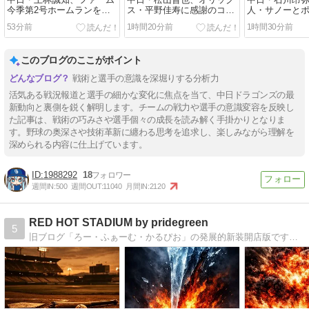
中日・上林誠知、ファーム
中日・松山晋也、オリック
中日・石川昂
今季第2号ホームランを放
ス・平野佳寿に感謝のコメ
人・サノーと
ったことについて語る
ント
て話す
53分前
1時間20分前
1時間30分前
このブログのここがポイント
戦術と選手の意識を深堀りする分析力
活気ある戦況報道と選手の細かな変化に焦点を当て、中日ドラゴンズの最
新動向と裏側を鋭く解明します。チームの戦力や選手の意識変容を反映し
た記事は、戦術の巧みさや選手個々の成長を読み解く手掛かりとなりま
す。野球の奥深さや技術革新に纏わる思考を追求し、楽しみながら理解を
深められる内容に仕上げています。
1988292
18
週間IN:
500
週間OUT:
11040
月間IN:
2120
RED HOT STADIUM by pridegreen
5
旧ブログ「ろー・ふぁーむ・かるぴお」の発展的新装開店版です。相変わらずカープやサンフレ、そのほかよしなしごとについて語ります。