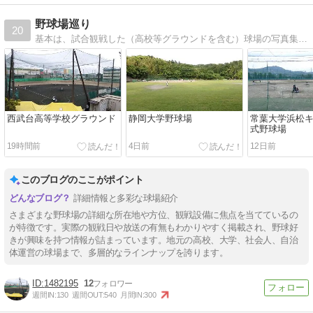
野球場巡り
20
基本は、試合観戦した（高校等グラウンドを含む）球場の写真集です。
西武台高等学校グラウンド
静岡大学野球場
常葉大学浜松
式野球場
19時間前
4日前
12日前
このブログのここがポイント
詳細情報と多彩な球場紹介
さまざまな野球場の詳細な所在地や方位、観戦設備に焦点を当てているの
が特徴です。実際の観戦日や放送の有無もわかりやすく掲載され、野球好
きが興味を持つ情報が詰まっています。地元の高校、大学、社会人、自治
体運営の球場まで、多層的なラインナップを誇ります。
1482195
12
週間IN:
130
週間OUT:
540
月間IN:
300