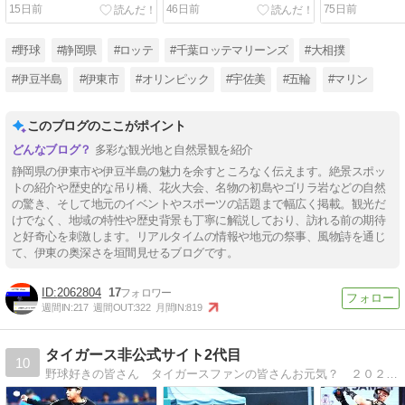
15日前
46日前
75日前
#野球
#静岡県
#ロッテ
#千葉ロッテマリーンズ
#大相撲
#伊豆半島
#伊東市
#オリンピック
#宇佐美
#五輪
#マリン
このブログのここがポイント
多彩な観光地と自然景観を紹介
静岡県の伊東市や伊豆半島の魅力を余すところなく伝えます。絶景スポッ
トの紹介や歴史的な吊り橋、花火大会、名物の初島やゴリラ岩などの自然
の驚き、そして地元のイベントやスポーツの話題まで幅広く掲載。観光だ
けでなく、地域の特性や歴史背景も丁寧に解説しており、訪れる前の期待
と好奇心を刺激します。リアルタイムの情報や地元の祭事、風物詩を通じ
て、伊東の奥深さを垣間見せるブログです。
2062804
17
週間IN:
217
週間OUT:
322
月間IN:
819
タイガース非公式サイト2代目
10
野球好きの皆さん タイガースファンの皆さんお元気？ ２０２３年２月から先代のブログを引き継いだ２代目です 悩みはフォロワーが増えないこととコメントが少ないことなのよ 皆さんのご訪問を待ってるし遠慮なくコメント入れてほしいな！ よろしくね