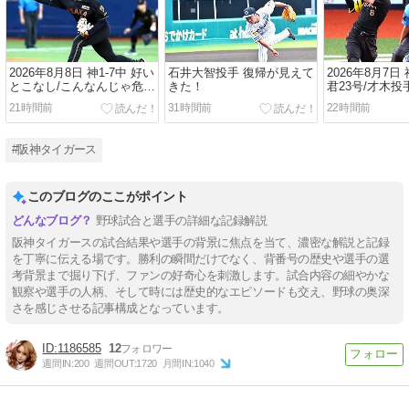
2026年8月8日 神1-7中 好い
石井大智投手 復帰が見えて
2026年8月7日 
とこなし/こんなんじゃ危な
きた！
君23号/才木投
いよ
ず逆転負け
21時間前
31時間前
22時間前
#阪神タイガース
このブログのここがポイント
野球試合と選手の詳細な記録解説
阪神タイガースの試合結果や選手の背景に焦点を当て、濃密な解説と記録
を丁寧に伝える場です。勝利の瞬間だけでなく、背番号の歴史や選手の選
考背景まで掘り下げ、ファンの好奇心を刺激します。試合内容の細やかな
観察や選手の人柄、そして時には歴史的なエピソードも交え、野球の奥深
さを感じさせる記事構成となっています。
1186585
12
週間IN:
200
週間OUT:
1720
月間IN:
1040