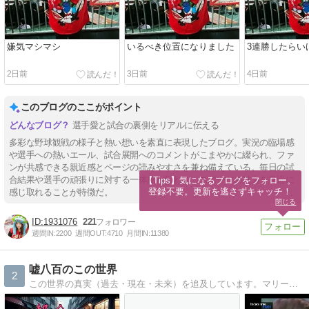
嫌気マシマシ
いるべき位置になりました
3連勝したらい
2日前
3日前
4日前
このブログのここがポイント
選手愛と試合の裏側をリアルに伝える
多彩な野球観戦の様子と熱い想いを素直に表現したブログ。実況の臨場感
や選手への熱いエール、試合展開へのコメントがこまやかに綴られ、ファ
ンが共感できる親近感とページの読みやすさを兼ね備えている。毎日の試
合結果や選手の頑張りに対する一体感が伝わり、スポーツの魅力を身近に
【Tips】気になるブログをフォロー。

登録不要。更新を逃さずキャッチ！
感じ取れることが特徴だ。
閉じる
1931076
221
週間IN:
2200
週間OUT:
4710
月間IN:
11380
嘘八百のこの世界
2
この世界の真実（過去・現在・未来）を追及しています。マリーンズのことはあまり書けませんが、書くときは他の人が言わないようなことを歯に衣着せず書いていきます。