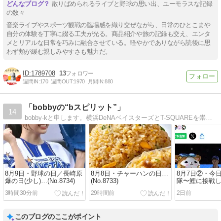
散りばめられるライブと野球の思い出、ユーモラスな記録
の数々
音楽ライブやスポーツ観戦の臨場感を織り交ぜながら、日常のひとこまや
自分の体験を丁寧に綴る工夫が光る。商品紹介や旅の記録も交え、エンタ
メとリアルな日常を巧みに融合させている。軽やかでありながら読後に思
わず頬が緩む親しみやすさも魅力だ。
1789708
13
週間IN:
170
週間OUT:
1970
月間IN:
880
「bobbyの“bスピリット”」
14
bobby-kと申します。横浜DeNAベイスターズとT-SQUAREを崇拝しております。
8月9日・野球の日／長崎原
8月8日・チャーハンの日…
8月7日②・今
爆の日(少し)…(No.8734)
(No.8733)
隊〜鯉に接戦
か！カモにし
3時間30分前
29時間前
2日前
(No.8732)
このブログのここがポイント