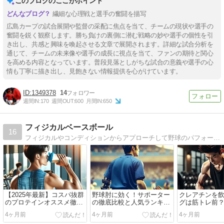
このブログのここがポイント
繊細な心理戦と選手の奮闘を描写
広島カープの試合展開や監督の采配に焦点を当て、チームの現状や選手の
奮闘を鋭く観察します。勝ち負けの裏側に潜む戦略の妙や選手の個性を引
き出し、共感と興味を喚起させる文章で展開されます。詳細な試合分析を
通じて、チームの未来像や選手の成長に視点を当て、ファンの期待と関心
を高める内容となっています。普段見落としがちな試合の意義や選手の心
情も丁寧に描き出し、見飽きない情報提供を心がけています。
1349378
14
週間IN:
170
週間OUT:
600
月間IN:
650
フィジカルベースボール
16
フィジカルやコンディションからアプローチして野球のパフォーマンスがアップする情報を発信しております。185cm89kg BIG3 S150 B100 D165 TOTAL415kg
【2025年最新】コスパ抜群
野球肘に効く！サポーター
クレアチンを
のプロテインオススメ徹底
の徹底比較と人気ランキン
グは筋トレ前
比較！選び方のコツ
グ
な摂取方法と
4ヶ月前
4ヶ月前
4ヶ月前