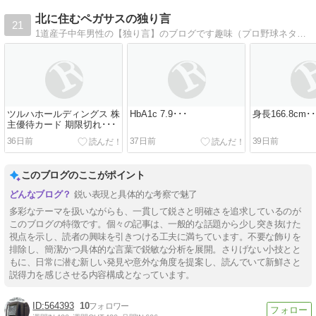
北に住むペガサスの独り言
21
1道産子中年男性の【独り言】のブログです趣味（プロ野球ネタ・私的政治批評等）や、地元関連の話題等について書き込んでいます
ツルハホールディングス 株
HbA1c 7.9･･･
身長166.8cm･･
主優待カード 期限切れ･･･
36日前
37日前
39日前
このブログのここがポイント
鋭い表現と具体的な考察で魅了
多彩なテーマを扱いながらも、一貫して鋭さと明確さを追求しているのが
このブログの特徴です。個々の記事は、一般的な話題から少し突き抜けた
視点を示し、読者の興味を引きつける工夫に満ちています。不要な飾りを
排除し、簡潔かつ具体的な言葉で鋭敏な分析を展開。さりげない小技とと
もに、日常に潜む新しい発見や意外な角度を提案し、読んでいて新鮮さと
説得力を感じさせる内容構成となっています。
564393
10