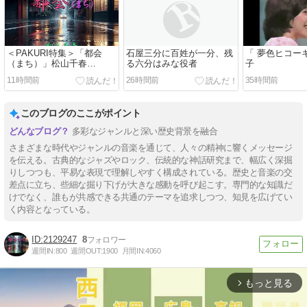
＜PAKURI特集＞「都会
石屋三分に百姓が一分、残
「 夢色ヒコー
（まち）」松山千春
る六分はみな役者
子
「Tears In Heaven」Eric
11時間前
26時間前
35時間前
Clapton
このブログのここがポイント
多彩なジャンルと深い歴史背景を融合
さまざまな時代やジャンルの音楽を通じて、人々の精神に響くメッセージ
を伝える。古典的なジャズやロック、伝統的な神話研究まで、幅広く深掘
りしつつも、平易な表現で理解しやすく構成されている。歴史と音楽の交
差点に立ち、些細な掘り下げが大きな感動を呼び起こす。専門的な知識だ
けでなく、誰もが共感できる共通のテーマを追求しつつ、知見を広げてい
く内容となっている。
2129247
8
週間IN:
800
週間OUT:
1900
月間IN:
4060
もっと見る
arrow_forward_ios