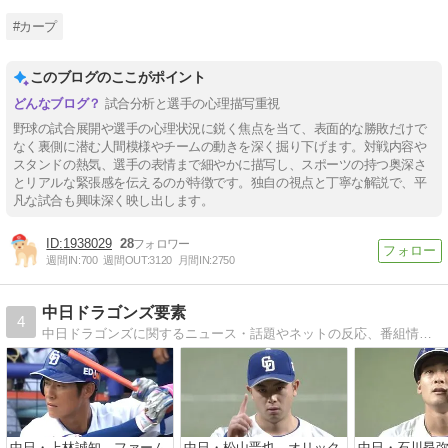
#カープ
このブログのここがポイント
試合分析と選手の心理描写重視
野球の試合展開や選手の心理状況に鋭く焦点を当て、表面的な勝敗だけで
なく裏側に潜む人間模様やチームの動きを深く掘り下げます。対戦内容や
スタンドの熱気、選手の表情まで細やかに描写し、スポーツの持つ奥深さ
とリアルな緊張感を伝えるのが特徴です。独自の視点と丁寧な解説で、平
凡な試合も興味深く映し出します。
1938029
28
週間IN:
700
週間OUT:
3120
月間IN:
2750
中日ドラゴンズ要素
4
中日ドラゴンズに関するニュース・話題やネットの反応、番組情報をまとめるブログです。