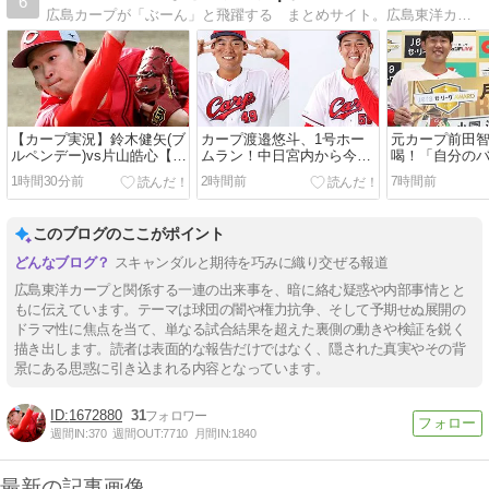
6
広島カープが「ぶーん」と飛躍する まとめサイト。広島東洋カープの総合まとめブログです。オリジナルの記事やネタ画像もUPしています。合言葉は「共に戦おう」
【カープ実況】鈴木健矢(ブ
カープ渡邉悠斗、1号ホー
元カープ前田
ルペンデー)vs片山皓心【広
ムラン！中日宮内から今季
喝！「自分の
島-DeNA/横浜スタジアム】
初本塁打！仲田侑仁タイム
が確立できて
1時間30分前
2時間前
7時間前
リー＆マルチ
このブログのここがポイント
スキャンダルと期待を巧みに織り交ぜる報道
広島東洋カープと関係する一連の出来事を、暗に絡む疑惑や内部事情とと
もに伝えています。テーマは球団の闇や権力抗争、そして予期せぬ展開の
ドラマ性に焦点を当て、単なる試合結果を超えた裏側の動きや検証を鋭く
描き出します。読者は表面的な報告だけではなく、隠された真実やその背
景にある思惑に引き込まれる内容となっています。
1672880
31
週間IN:
370
週間OUT:
7710
月間IN:
1840
最新の記事画像