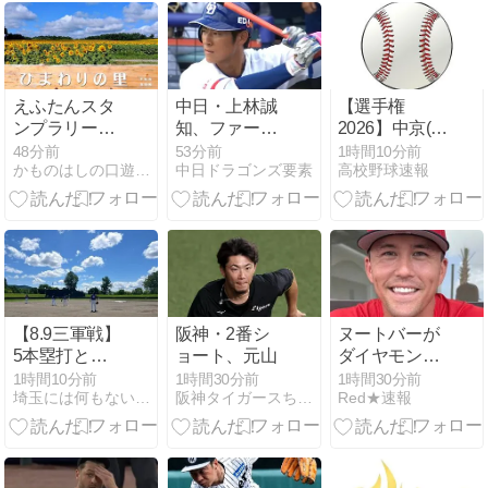
獲得に値する
か？評価を巡
り賛否【海外
の反応】
えふたんスタ
中日・上林誠
【選手権
ンプラリー〜
知、ファーム
2026】中京(岐
沼田町・雨竜
今季第2号ホ
阜)×霞ヶ浦(茨
48分前
53分前
1時間10分前
かものはしの口遊〜くちずさみ〜
中日ドラゴンズ要素
高校野球速報
町〜
ームランを放
城)【1回戦】
ったことにつ
いて語る
【8.9三軍戦】
阪神・2番シ
ヌートバーが
5本塁打と打
ョート、元山
ダイヤモンド
線爆発！
バックスへ電
1時間10分前
1時間30分前
1時間30分前
埼玉には何もない。@埼玉西武ライオンズブログ
阪神タイガースちゃんねる
Red★速報
撃移籍！トレ
ード期限最終
日に飛び込ん
だ驚きのニュ
ースと新天地