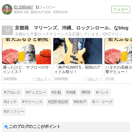
2085497
11
週間IN:
180
週間OUT:
3260
月間IN:
640
京都発 マリーンズ、沖縄、ロックンロール、なblog
13
京都から千葉ロッテマリーンズを応援しています。QVCマリンへの「遠征」や、沖縄、ロックのことなども。
勝ったけど、サブローのサ
「神戸ALWAYS」昭和のア
ハタチの高橋
インミス？
イドル祭り！
撃デビュー！
19時間前
20時間前
2日前
#プロレス
#ディズニー
#京都
#沖縄
#野球
#バンド
#ロッテ
#マリーンズ
#忌野清志郎
#仲井戸
#パ・リーグ
#ダッフィー
このブログのここがポイント