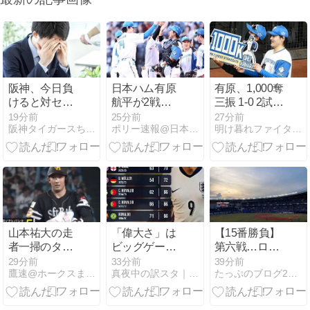
阪神、今日負
日本ハム有原
有原、1,000奪
けると対セ球
航平が2戦連
三振 1-0 2試合
団では初の同
続完封勝
連続完封
19分前
25分前
27分前
阪神タイガースちゃんねる
ポリー速報@日本ハムファイターズまとめブログ
明け暮れファイターズ
一カード3連
利！！五十幡
敗に
が七回に完全
阻止の右前打
山本祐大の走
「偉大さ」は
【15番勝負】
者一掃のタイ
ビッグゲーム
第六戦…ロッ
ムリーｗｗｗ
の決定力で決
テーオリック
29分前
33分前
39分前
鷹速@ホークスまとめブログ
真夜中の訳スタ｜MLB・欧州サッカー 海外の反応翻訳ブログ
たっぷのブログ2冊目
ｗｗｗ
まる？ハリ
ス
ー・ケインは
バロンドール