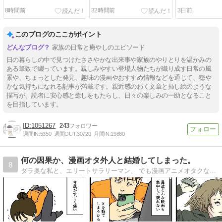
8時間前
32時間前
3日前
このブログのここがポイント
家族の日常と癒やしのエピソード
日の暮らしの中で見つけたささやかな出来事や家族のやりとりを温かみの
ある筆致で綴っています。親しみやすい登場人物たちが織り成す日常の風
景や、ちょっとした発見、趣味の漫画やおすすめ情報などを通じて、穏や
かな気持ちになれる記事が満載です。親近感のわく文章と挿し絵のような
描写が、読者に安心感と癒しをもたらし、日々の楽しみの一助となること
を目指しています。
1051267
243
週間IN:
5350
週間OUT:
30720
月間IN:
19880
何の因果か、漫画オタ外人と結婚してしまった。
8
ダラ奥な私と、エリートサラリーマン、 でも漫画アニメオタクな外国人夫との日常について、 毎日更新しています。