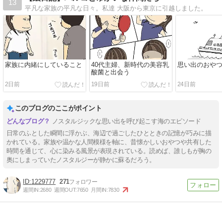
13
平凡な家族の平凡な日々。私達 大阪から東京に引越しました。
家族に内緒にしていること
40代主婦、新時代の美容乳
思い出のおや
酸菌と出会う
2日前
19日前
24日前
このブログのここがポイント
ノスタルジックな思い出を呼び起こす海のエピソード
日常のふとした瞬間に浮かぶ、海辺で過ごしたひとときの記憶が巧みに描
かれている。家族や温かな人間模様を軸に、昔懐かしいおやつや共有した
時間を通じて、心に染みる風景が表現されている。読めば、誰しもが胸の
奥にしまっていたノスタルジーが静かに蘇るだろう。
1229777
271
週間IN:
2680
週間OUT:
7650
月間IN:
7830