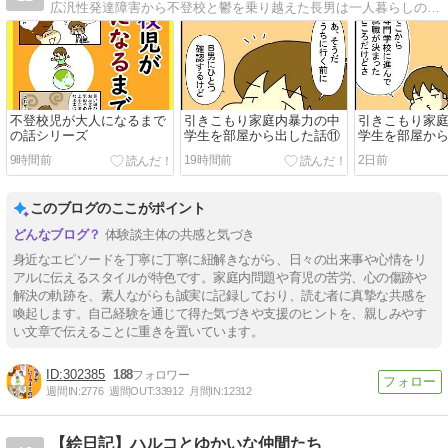
広汎性発達障害から不登校と鬱を乗り越えた長男は一人暮らしの社会人二年生。ADHDを抱えた次男は社会人一年生。発達障害３兄弟を育てる母トマコの４〜１６コママンガ。
不登校児が大人になるまで
引きこもり家庭内暴力の中
引きこもり家
の話シリーズ
学生を部屋から出した話⑪
学生を部屋か
9時間前
19時間前
2日前
このブログのここがポイント
体験談主体の共感と気づき
身近なエピソードを丁寧に丁寧に紐解きながら、日々の出来事や心情をリ
アルに伝えるスタイルが特色です。家庭内問題や育児の苦労、心の傷跡や
解決の軌跡を、素人ながらも誠実に記録しており、読む者に真摯な共感を
喚起します。自己経験を通じて得た気づきや支援のヒントを、親しみやす
い文章で伝えることに重きを置いています。
302385
188
週間IN:
2776
週間OUT:
33912
月間IN:
12312
【絵日記】ハルコとゆかいな仲間たち