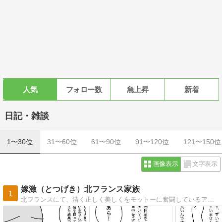
人気
フォロー数
急上昇
新着
日記・雑談
1〜30位
31〜60位
61〜90位
91〜120位
121〜150位
画像表示
文字表示
嫁激（とつげき）北フランス家族
1
北フランスにて、清く正しく美しくをモットーに奮闘しているアラサー母の絵日記です。