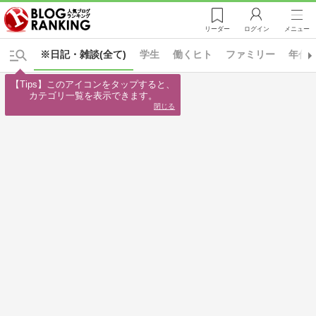
リーダー
ログイン
メニュー
※日記・雑談(全て)
学生
働くヒト
ファミリー
年代
【Tips】このアイコンをタップすると、

カテゴリ一覧を表示できます。
閉じる