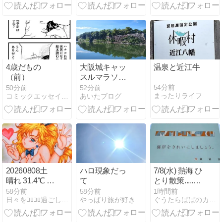
4歳だもの
大阪城キャッ
温泉と近江牛
（前）
スルマラソン
21km
54分前
50分前
52分前
まったりライフ
コミックエッセイ365
あいたブログ
20260808土
ハロ現象だっ
7/8(水) 熱海 ひ
晴れ 31.4℃ 湿
て
とり散策.....最
度60% 外気温
後熱海と言え
58分前
58分前
1時間前
日々をｺﾛｺﾛ過ごしますｗ
やっぱり旅が好き
ぐうたらばばのカレンダー
33℃ 1002hPa
ば「寛一お
65.2㎏
宮」ですね〓