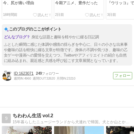
今、尻が痛い理由
今期アニメ、豊作だった
『ウリッコ』
18時間前
2日前
3日前
このブログのここがポイント
身近な話題と趣味を軽やかに綴る日記調
ふとした瞬間に感じた体調や感情の揺らぎを中心に、日々の小さな出来事
や趣味の話を軽快に綴る文章が特徴です。身体の不調や気づき、趣味の乙
女ゲーや漫画への愛情を交えつつ、Twitterやアフィリエイトの紹介も自然
に組み込まれ、親近感と共感を呼び起こす文章展開となっています。
1623071
249
週間IN:
4960
週間OUT:
32620
月間IN:
23210
ちわわん生活 vol.2
9
15年暮らしたニュージーランドから犬連れで帰国。犬とか山とか温泉とか海外生活とかあれこれ。