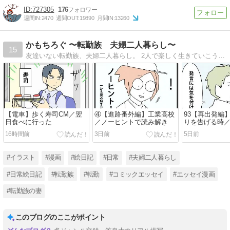
727305
176
週間IN:
2470
週間OUT:
19890
月間IN:
13260
かもちろぐ 〜転勤族 夫婦二人暮らし〜
15
友達いない転勤族、夫婦二人暮らし。 2人で楽しく生きていこうと決めました。 日常の事など。
【電車】歩く寿司CM／翌
④【進路番外編】工業高校
93【再出発編
日食べに行った
／ノーヒントで読み解き
りを告げる時
なる時９
16時間前
3日前
5日前
#イラスト
#漫画
#絵日記
#日常
#夫婦二人暮らし
#日常絵日記
#転勤族
#転勤
#コミックエッセイ
#エッセイ漫画
#転勤族の妻
このブログのここがポイント