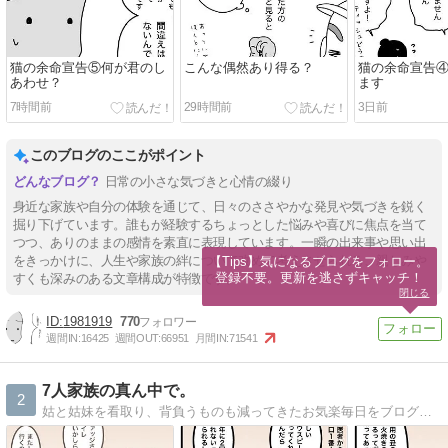
猫の余命宣告⑤何が君のし
こんな偶然あり得る？
猫の余命宣告
あわせ？
ます
7時間前
29時間前
3日前
このブログのここがポイント
日常の小さな気づきと心情の綴り
身近な家族や自分の体験を通じて、日々のささやかな発見や気づきを鋭く
掘り下げています。誰もが経験するちょっとした悩みや喜びに焦点を当て
つつ、ありのままの感情を素直に表現しています。一瞬の出来事や思い出
をきっかけに、人生や家族の絆について改めて考えさせられる、親しみや
【Tips】気になるブログをフォロー。

登録不要。更新を逃さずキャッチ！
すくも深みのある文章構成が特徴です。
閉じる
1981919
770
週間IN:
16425
週間OUT:
66951
月間IN:
71541
7人家族の真ん中で。
2
姑と姑妹を看取り、背負うものも減ってきたお気楽毎日をブログで更新。心に描いた夫婦の未来予想図は思ったとおりにかなえられていくのか…？