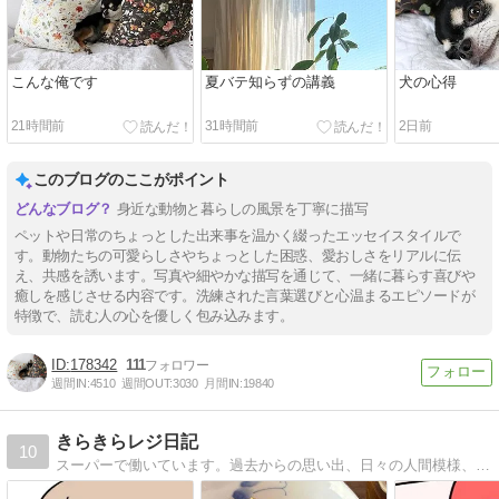
こんな俺です
夏バテ知らずの講義
犬の心得
21時間前
31時間前
2日前
このブログのここがポイント
身近な動物と暮らしの風景を丁寧に描写
ペットや日常のちょっとした出来事を温かく綴ったエッセイスタイルで
す。動物たちの可愛らしさやちょっとした困惑、愛おしさをリアルに伝
え、共感を誘います。写真や細やかな描写を通じて、一緒に暮らす喜びや
癒しを感じさせる内容です。洗練された言葉選びと心温まるエピソードが
特徴で、読む人の心を優しく包み込みます。
178342
111
週間IN:
4510
週間OUT:
3030
月間IN:
19840
きらきらレジ日記
10
スーパーで働いています。過去からの思い出、日々の人間模様、私目線のレジあるある等を描いています。