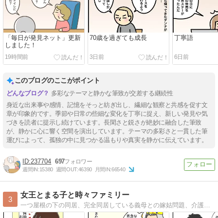
「毎日が発見ネット」更新
70歳を過ぎても成長
丁寧語
しました！
19時間前
3日前
6日前
このブログのここがポイント
多彩なテーマと静かな筆致が交差する継続性
身近な出来事や感情、記憶をそっと紡ぎ出し、繊細な観察と共感を促す文
章が印象的です。季節や日常の些細な変化を丁寧に捉え、新しい発見や気
づきを読者に提示し続けています。長閑さと鋭さが絶妙に融合した筆致
が、静かに心に響く空間を演出しています。テーマの多彩さと一貫した筆
運びによって、孤独の中に見つかる温もりや真実を静かに伝えています。
237704
697
週間IN:
15380
週間OUT:
46390
月間IN:
66540
女王とまる子と時々ファミリー
3
一つ屋根の下の同居、完全同居している義母との嫁姑問題、介護に対する嫁の愚痴メインのブログです。