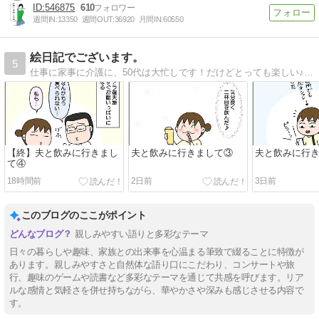
546875
610
週間IN:
13350
週間OUT:
36920
月間IN:
60550
絵日記でございます。
5
仕事に家事に介護に、50代は大忙しです！だけどとっても楽しい♪そんな日常を絵日記で書いています。
【終】夫と飲みに行きまし
夫と飲みに行きまして③
夫と飲みに行
て④
18時間前
2日前
3日前
このブログのここがポイント
親しみやすい語りと多彩なテーマ
日々の暮らしや趣味、家族との出来事を心温まる筆致で綴ることに特徴が
あります。親しみやすさと自然体な語り口にこだわり、コンサートや旅
行、趣味のゲームや読書など多彩なテーマを通じて共感を呼びます。リア
ルな感情と気軽さを併せ持ちながら、華やかさや深みも感じさせる内容で
す。