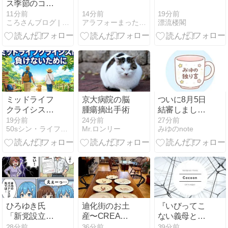
ス季節のコー
ヒー | スマト
14分前
19分前
11分前
アラフォーまったりズボラ主婦サイカのblog
漂流楼閣
ころさんブログ | 生活を楽しむ
ラ マサ デパン
| 2026
ミッドライフ
京大病院の脳
ついに8月5日
クライシスに
腫瘍摘出手術
結審しまし
負けないため
た。泥沼裁判
19分前
24分前
27分前
50sシン・ライフスタイル
Mr.ロンリー
みゆのnote
に
の行方と、あ
まりにも身勝
手な主張への
モヤモヤ
ひろゆき氏
迪化街のお土
『いびってこ
「新党設立」
産〜CREA
ない義母と義
で妻・ゆか氏
Web
姉』の父はど
28分前
36分前
39分前