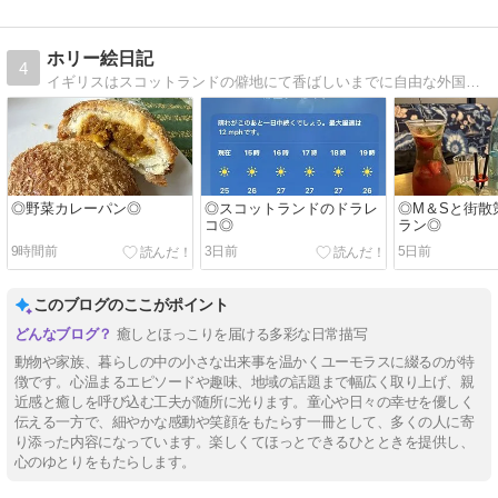
ホリー絵日記
4
イギリスはスコットランドの僻地にて香ばしいまでに自由な外国人夫と年子の娘達に振り回される日常を描いてます。
◎野菜カレーパン◎
◎スコットランドのドラレ
◎M＆Sと街散
コ◎
ラン◎
9時間前
3日前
5日前
このブログのここがポイント
癒しとほっこりを届ける多彩な日常描写
動物や家族、暮らしの中の小さな出来事を温かくユーモラスに綴るのが特
徴です。心温まるエピソードや趣味、地域の話題まで幅広く取り上げ、親
近感と癒しを呼び込む工夫が随所に光ります。童心や日々の幸せを優しく
伝える一方で、細やかな感動や笑顔をもたらす一冊として、多くの人に寄
り添った内容になっています。楽しくてほっとできるひとときを提供し、
心のゆとりをもたらします。