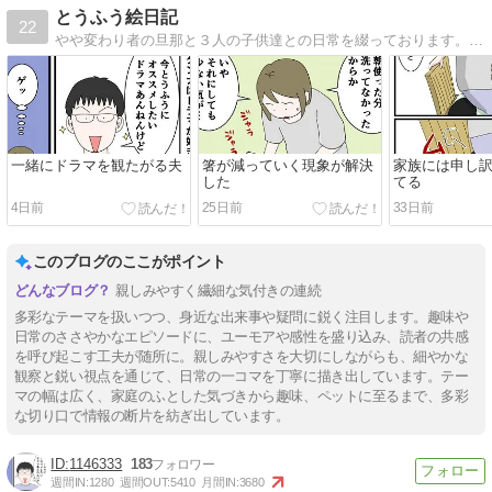
とうふう絵日記
22
やや変わり者の旦那と３人の子供達との日常を綴っております。ブログリニューアルしました。
一緒にドラマを観たがる夫
箸が減っていく現象が解決
家族には申し
した
てる
4日前
25日前
33日前
このブログのここがポイント
親しみやすく繊細な気付きの連続
多彩なテーマを扱いつつ、身近な出来事や疑問に鋭く注目します。趣味や
日常のささやかなエピソードに、ユーモアや感性を盛り込み、読者の共感
を呼び起こす工夫が随所に。親しみやすさを大切にしながらも、細やかな
観察と鋭い視点を通じて、日常の一コマを丁寧に描き出しています。テー
マの幅は広く、家庭のふとした気づきから趣味、ペットに至るまで、多彩
な切り口で情報の断片を紡ぎ出しています。
1146333
183
週間IN:
1280
週間OUT:
5410
月間IN:
3680