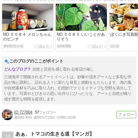
NO.５０８４ メロンちゃん
NO.５０８３ いいことがあ
ぼくにき写真館
のピンチ
りそう
3時間30分前
30時間前
2日前
このブログのここがポイント
自然と芸術を感じ取れる海辺の催し
三浦海岸で開催されるアートイベントは、砂像や流木アートなど多彩な作
品が海と調和し、訪れる人々に新たな発見と感動をもたらします。海の風
や自然素材を巧みに取り入れ、幻想的でクリエイティブな空間を演出して
います。写真やとびきりの思い出作りにぴったりな、アートと自然が織り
成す贅沢な時間を提供します。
727804
57
週間IN:
3090
週間OUT:
2310
月間IN:
13200
あぁ、トマコの生きる道【マンガ】
12