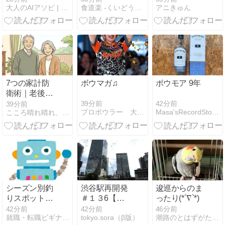
大人のAIアソビ | AI遊びで未来を学ぶ、楽しむ実験室
食道楽 -くいどうらく-
アニきゅん
から離婚提
んな人物？家
示！？「身近
族との関係を
な人と合意形
整理
成できない人
に政治はでき
るのか」をガ
バナンス視点
から大考察！
7つの家計防
ボウマガ♫
ボウモア 9年
衛術｜老後資
金を守る人が
39分前
42分前
39分前
プロボウラー 大石奈緒
Masa'sRecordStorageContainer
こころ晴れ晴れ、シニアの道
必ずやってい
ること
シーズン別釣
渋谷駅再開発
逡巡からのま
りスポットお
＃１３6【２
ったり(*´∇`*)
すすめと理由
０２６ 8／
42分前
42分前
46分前
就職・転職ビギナーズマガジン
tokyo.sora（β版）
潮路のとはずがたり雑記 shioji's notes
解説
２】