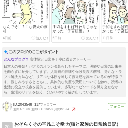
なんでそこ？！な愛犬の寝
手術をすれば終わりじゃな
手術をすれば
相
かった「子宮筋腫」３
かった「子宮
4日前
6日前
11日前
このブログのここがポイント
実体験と日常を丁寧に綴るストーリー
日本人の夫婦とパグ犬のオランダ暮らしをテーマに、医療や日常の出来事
を飾らずに紹介しています。入院費の詳細や保険制度の解説、身近なトラ
ブル解決方法など、リアルな体験を通じて親近感を高めているのが特徴で
す。親しみやすさとともに、具体的な制度や費用についても触れ、読者の
生活に役立つ視点を提供しています。多彩なエピソードを織り交ぜなが
ら、生活のリアルを鋭く、分かりやすく描き出しています。
2043548
137
週間IN:
1560
週間OUT:
10450
月間IN:
5740
おそらくその平凡こそ幸せ(猫と家族の日常絵日記）
20