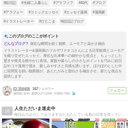
#絵日記
#夫婦二人暮らし
#アラフィフ
#40代
#ブログ
#アラフォー
#コミックエッセイ
#エッセイ漫画
#漫画家
#イラストレーター
#ひとこま
#絵日記ブログ
このブログのここがポイント
身近な瞬間を鋭く観察、ユーモアと温かさ融合
イラストレーター&漫画家のフカザワナオコさんによる日常観察とユーモア
を織り交ぜたエッセイ。身近な出来事への細やかな視点と、ちょっとした
驚きや発見を軽やかに表現。家族や暮らしの小さなポイントを巧みに絵日
記やコマ漫画で描き、親しみやすさと共感を誘います。ほのぼのとした中
に垣間見る鋭い観察眼が、あたたかみと面白さを融合させ、新たな視点を
提供します。
356406
167
週間IN:
1830
週間OUT:
11490
月間IN:
7460
人生ただいま迷走中
18
毎日おろおろしておりますおたおたしている私の日常を笑っていただければこれ幸い