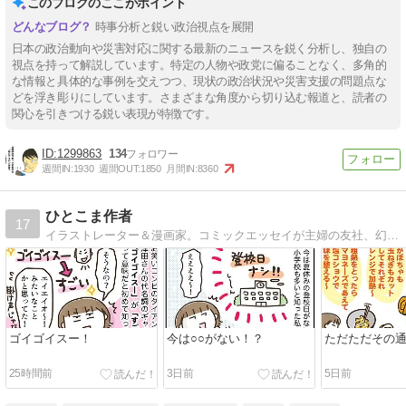
このブログのここがポイント
時事分析と鋭い政治視点を展開
日本の政治動向や災害対応に関する最新のニュースを鋭く分析し、独自の
視点を持って解説しています。特定の人物や政党に偏ることなく、多角的
な情報と具体的な事例を交えつつ、現状の政治状況や災害支援の問題点な
どを浮き彫りにしています。さまざまな角度から切り込む報道と、読者の
関心を引きつける鋭い表現が特徴です。
1299863
134
週間IN:
1930
週間OUT:
1850
月間IN:
8360
ひとこま作者
17
イラストレーター＆漫画家。コミックエッセイが主婦の友社、幻冬舎、KADOKAWA、芳文社、イースト・プレス、ダイヤモンド社などから発売中です。
ゴイゴイスー！
今は○○がない！？
ただただその
25時間前
3日前
5日前