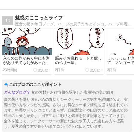
魅惑のここっとライフ
14
魔女の驚き毎日ブログ。ハーフの息子たちとインコ。ハーブ料理本出版しました！
入るのに列があり中にも列
脳みそお疲れモードと癒し
しゅっしゅ！
があり出ても列があった件
のベリー味。
て、マンゴー
ｗ
23時間前
2日前
3日前
このブログのここがポイント
旬の素材とお得情報を駆使した実用性の高い紹介
夏の暑さを乗り切るための青切りシークヮーサーの魅力を詳細に伝え、実
際の使い方やレシピの提案、さらにお得なクーポン情報も盛り込まれてい
ます。料理やドリンクにとどまらず、自家製出汁や山形のだしと絡めての
料理の工夫も紹介し、日常生活に彩りと健康を促す記事となっています。
全体を通じて、シークヮーサーの新たな魅力や工夫した楽しみ方を提案
し、夏季の育て方や保存術までコンパクトに伝えています。