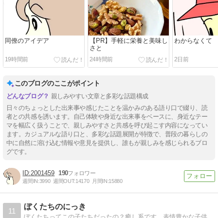
同僚のアイデア
【PR】手軽に栄養と美味し
わからなくて
さと
19時間前
24時間前
2日前
このブログのここがポイント
親しみやすい文章と多彩な話題構成
日々のちょっとした出来事や感じたことを温かみのある語り口で綴り、読
者との共感を誘います。自己体験や身近な出来事をベースに、身近なテー
マを幅広く扱うことで、親しみやすさと共感を呼び起こす内容になってい
ます。カジュアルな語り口と、多彩な話題展開が特徴で、普段の暮らしの
中に自然に溶け込む情報や意見を提供し、誰もが親しみを感じられるブロ
グです。
2001459
190
週間IN:
3990
週間OUT:
14170
月間IN:
15880
ぼくたちのにっき
11
ぼくたちってこの子たちだったの？癒し系です。表情豊かな子供達。北海道・千葉・岐阜・香川・奈良などのロケもあります。どうぞ遊びに来てください。