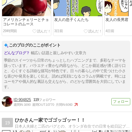
アメリカンチェリーとチョ
友人の息子くんたち
友人の長男君
コレートのムース
29時間前
3日前
4日前
このブログのここがポイント
幅広い話題と親しみやすい文章力
季節のスイーツから日常のちょっとしたハプニングまで、多彩なテーマを
扱っています。バラエティ豊かな内容ながら、どこか親近感が湧く語り口
と、心くすぐる詳細な描写が特色です。日々の暮らしの中で見つけた小さ
な喜びや発見を楽しく伝え、読めば笑顔になるコラムが満載です。時には
ユーモアや個人的な裏話も交えながら、のどかな雰囲気を大切にしていま
す。
904825
119
週間IN:
1690
週間OUT:
10770
月間IN:
6060
ひかさん一家でゴゴッゴッー！！
19
日本人夫婦と二匹のパグとの、オランダ在住での日常を絵日記ブログで描いてます。