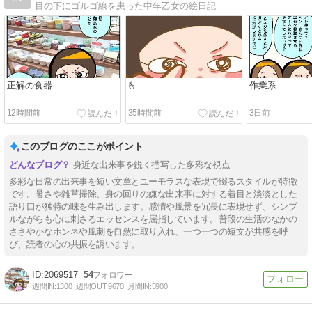
目の下にゴルゴ線を患った中年乙女の絵日記
正解の食器
🫰
作業系
12時間前
35時間前
3日前
このブログのここがポイント
身近な出来事を鋭く描写した多彩な視点
多彩な日常の出来事を短い文章とユーモラスな表現で綴るスタイルが特徴
です。暑さや雑草掃除、身の回りの嫌な出来事に対する着目と淡淡とした
語り口が独特の味を生み出します。感情や風景を冗長に表現せず、シンプ
ルながらも心に刺さるエッセンスを屈指しています。普段の生活のなかの
ささやかなホンネや風刺を自然に取り入れ、一つ一つの短文が共感を呼
び、読者の心の共振を誘います。
2069517
54
週間IN:
1300
週間OUT:
9670
月間IN:
5900