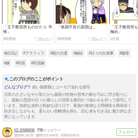
「王子教習所ものがたり 卒
「体調不良の原因は」
「王子教習所も
検」
極め」
5時間前
29時間前
2日前
#絵日記
#アラフィフ
#親の介護
#嫁姑
#日々の出来事
#義母
#嫁
#同居
#同居嫁
このブログのここがポイント
鋭い観察眼とユーモア溢れる描写
日常のささいなやり取りから義母の性格や思考の癖を巧みに浮き彫りに
し、親族の思惑や日々の暮らしの現実を痛烈かつ温かみを持って描写して
います。知的な皮肉と軽妙な語り口で、家族の複雑な人間模様を興味深く
紡ぎ出しながらも、柔らかい距離感を保ち、読む者を引き込む魅力的な文
章になっています。
2098808
755
週間IN:
14220
週間OUT:
40470
月間IN:
63670