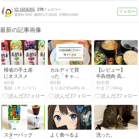
1659265
278
週間IN:
9340
週間OUT:
18100
月間IN:
54490
最新の記事画像
帰省の手土産
カルディで買
【レビュー】
にオススメ
った「キャロ
牛犇焼肉 高田
ットラペ(ベー
馬場の「自家
4分前
8分前
10分前
鬼姑（オニババ）日記
えりゐのEveRy diaRy
やまフジblog
スソース)」
製もつ煮込み
【ごはん記録
セット」を食
7/27～】
べてみた【ラ
ンチ】【焼
肉】【ホルモ
ン】
スターバック
よく食べるよ
洗った。