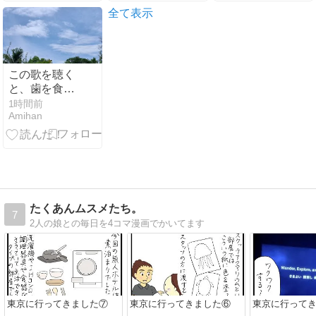
全て表示
この歌を聴く
と、歯を食い
しばったこと
1時間前
Amihan
を思い出しま
す。 Listening
to This Song
Reminds Me of
the Times I
Gritted My
Teeth.
たくあんムスメたち。
7
2人の娘との毎日を4コマ漫画でかいてます
東京に行ってきました⑦
東京に行ってきました⑥
東京に行って