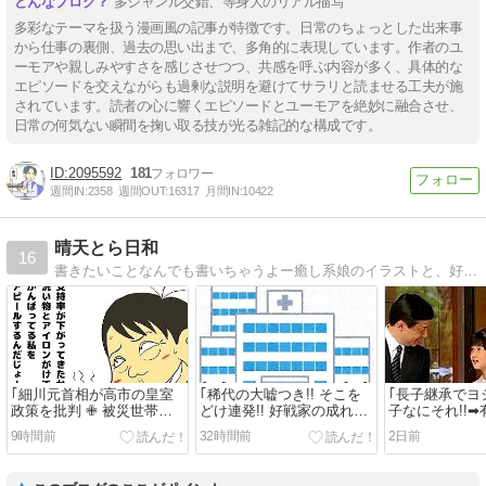
多ジャンル交錯、等身大のリアル描写
多彩なテーマを扱う漫画風の記事が特徴です。日常のちょっとした出来事
から仕事の裏側、過去の思い出まで、多角的に表現しています。作者のユ
ーモアや親しみやすさを感じさせつつ、共感を呼ぶ内容が多く、具体的な
エピソードを交えながらも過剰な説明を避けてサラリと読ませる工夫が施
されています。読者の心に響くエピソードとユーモアを絶妙に融合させ、
日常の何気ない瞬間を掬い取る技が光る雑記的な構成です。
2095592
181
週間IN:
2358
週間OUT:
16317
月間IN:
10422
晴天とら日和
16
書きたいことなんでも書いちゃうよー癒し系娘のイラストと、好奇心旺盛なおばちゃんのブログです。ヨロシク！
｢細川元首相が高市の皇室
｢稀代の大嘘つき!! そこを
｢長子継承でヨシ
政策を批判 ✙ 被災世帯に
どけ連発!! 好戦家の成れの
子なにそれ!!
10万円給付金だろ!!とか｣
果ては!!｣
さまこそ天皇に!
9時間前
32時間前
2日前