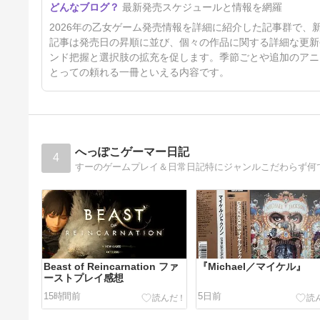
最新発売スケジュールと情報を網羅
12月)
5日前
2026年の乙女ゲーム発売情報を詳細に紹介した記事群で
記事は発売日の昇順に並び、個々の作品に関する詳細な更新
ンド把握と選択肢の拡充を促します。季節ごとや追加のアニ
とっての頼れる一冊といえる内容です。
へっぽこゲーマー日記
4
Beast of Reincarnation ファ
『Michael／マイケル』
ーストプレイ感想
15時間前
5日前