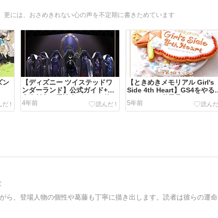
、更には、おさめきれない心の声を不定期に書きためています
ズン
【ディズニー ツイステッドワ
【ときめきメモリアル Girl's
ンダーランド】公式ガイド+設
Side 4th Heart】GS4をやる
定資料集が愛読書になった件
あたっての必需品です
4年前
5年前
求
がら、登場人物の個性や葛藤も丁寧に描き出します。読者は彼らの運命