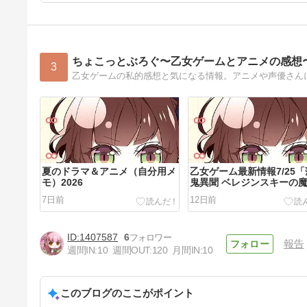
ちょこっとぶろぐ〜乙女ゲームとアニメの感想
3
乙女ゲームの私的感想と気になる情報。アニメや声優さん
夏のドラマ＆アニメ（自分用メ
乙女ゲーム最新情報7/25
モ）2026
鬼異聞 ベレジンスキーの
女」他
7日前
12日前
1407587
6
報告
週間IN:
10
週間OUT:
120
月間IN:
10
このブログのここがポイント
BLCD 発売情報 (2026年7月～