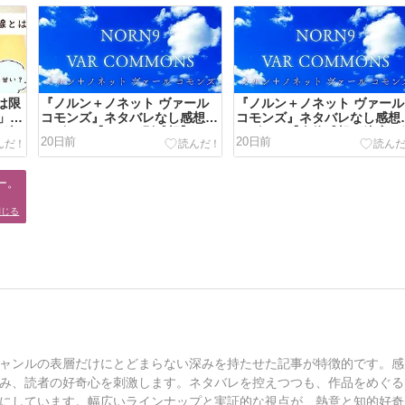
は限
『ノルン＋ノネット ヴァール
『ノルン＋ノネット ヴァール
」～
コモンズ』ネタバレなし感想・
コモンズ』ネタバレなし感想
の違
レビュー【キャラ別感想】
レビュー【全体感想・糖度・
20日前
20日前
評】
。

閉じる
ャンルの表層だけにとどまらない深みを持たせた記事が特徴的です。感
み、読者の好奇心を刺激します。ネタバレを控えつつも、作品をめぐる
にしています。幅広いラインナップと実証的な視点が、熱意と知的好奇