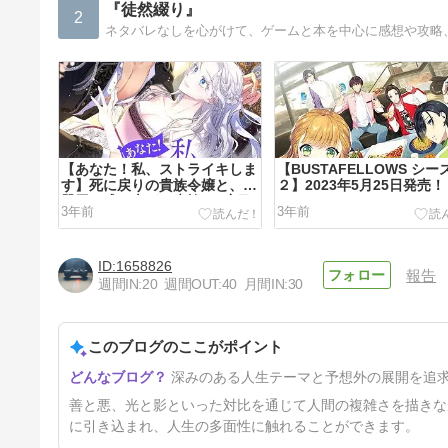
『徒然綴り』
2
ネタバレなしを心がけて、ゲームと本を中心に感想や攻略
【あなた！私、ストライキしま
【BUSTAFELLOWS シー
す】死に戻りの貴族令嬢と、不
２】2023年5月25日発売！
器用な成り上がり貴族の2度目
3年前
3年前
の夫婦生活が思いのほか甘い
1658826
報告
週間IN:
20
週間OUT:
40
月間IN:
30
このブログのここがポイント
【終遠のヴィルシュ -
深みのある人生テーマと予想外の展開を追
ErroR:salvation-】総評：限り
なく絶望に埋もれた希望の物語
5年前
善と悪、光と影といった対比を通じて人間の複雑さを描きな
に引き込まれ、人生の多面性に触れることができます。