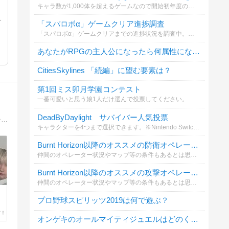
キャラ数が1,000体を超えるゲームなので開始初年度のキャラクターに絞っています。49項目しか作れなかった為、男性キャラはプラチナ+王子のみ。要望があれば他の年度その他も作ります。
各
「スパロボα」ゲームクリア進捗調査
「スパロボα」ゲームクリアまでの進捗状況を調査中。あなたはどこまで進んだことがある？
あなたがRPGの主人公になったら何属性になりたい？
CitiesSkylines 「続編」に望む要素は？
第1回ミス卯月学園コンテスト
一番可愛いと思う娘1人だけ選んで投票してください。
DeadByDaylight サバイバー人気投票
すーのゲームプレイ＆日常日記特にジャンルこだわらず何でも遊びます。ネタバレ配慮しておりますが、完全では無いのでネタバレ苦手な方はご注意下さい！
キャラクターを4つまで選択できます。※Nintendo Switch版ではチャプター「A Nightmare on Elm Street」が無い為、記載しておりません。
Burnt Horizon以降のオススメの防衛オペレーターを選んでください
仲間のオペレーター状況やマップ等の条件もあるとは思いますが、自身が主にどのオペレーターを選択することが多いか、またこのオペがいるときはこのオペを選んでもらえると嬉しいなどの希望があれば記載願います。
Burnt Horizon以降のオススメの攻撃オペレーターを選んでください
仲間のオペレーター状況やマップ等の条件もあるとは思いますが、自身が主にどのオペレーターを選択することが多いか、またこのオペがいるときはこのオペを選んでもらえると嬉しいなどの希望があれば記載願います。
プロ野球スピリッツ2019は何で遊ぶ？
オンゲキのオールマイティジュエルはどのくらい所持していますか？