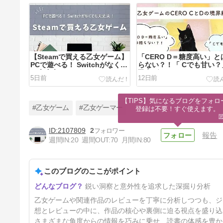
【Steamで買える乙女ゲーム】
「CERO D＝糖度高い」と
PCで遊べる！ Switchがなくて
らない？！「 Cでも甘い？
も大丈夫！
乙女ゲームのCERO CとD
5日前
12日前
いとは～
【TIPS】気になるブログをフォロー
#乙女ゲーム
#乙女ゲーマー
登録は不要！すぐ使えます。
2107809
2
報告
週間IN:
20
週間OUT:
70
月間IN:
80
『勿ノ怪契リ(もののけちぎ
り、ものちぎ)』ネタバレなし
感想・レビュー
このブログのここがポイント
43日前
鋭い洞察と意外性を追求した深掘り分析
乙女ゲームや関連作品のレビューを丁寧に分析しつつも、ジ
想とレビューの中に、作品の核心や裏側に迫る視点を盛り込
さまざまな角度からの情報を巧みに乗せ、読書の体感を豊か