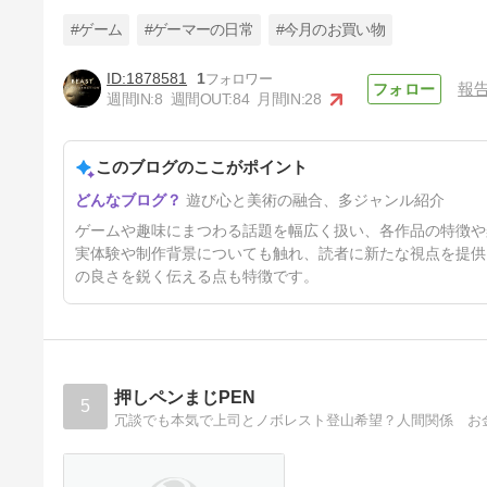
#ゲーム
#ゲーマーの日常
#今月のお買い物
1878581
1
報
週間IN:
8
週間OUT:
84
月間IN:
28
今月のプレイゲーム
このブログのここがポイント
7日前
遊び心と美術の融合、多ジャンル紹介
ゲームや趣味にまつわる話題を幅広く扱い、各作品の特徴や
実体験や制作背景についても触れ、読者に新たな視点を提供
の良さを鋭く伝える点も特徴です。
押しペンまじPEN
5
冗談でも本気で上司とノボレスト登山希望？人間関係 お