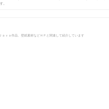
す。
Ｊａｖａ作品、壁紙素材などＨＰと関連して紹介しています