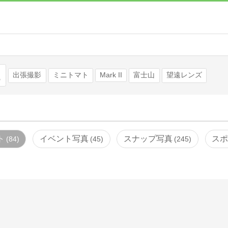
検索
出張撮影
ミニトマト
Mark II
富士山
望遠レンズ
ト
イベント写真
スナップ写真
ス
84
45
245