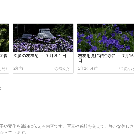
大森
久多の友禅菊 － ７月３１日
桔梗を見に谷性寺に － 7月16
日
2年前
2年1ヶ月前
告
子や変化を繊細に伝える内容です。写真や感想を交えて、静かな美しさ
なっています。