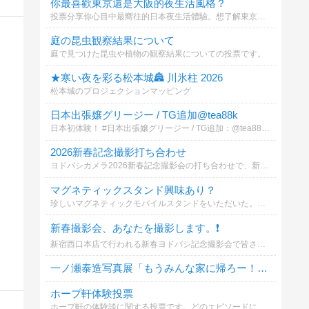
你最喜歡東京還是大阪的夜生活風格？
投票分享你心目中最嚮往的日本夜生活體驗。想了解東京新宿池袋或大阪難波心齋橋的專屬放鬆與預約指南嗎？歡迎參與投票並查看詳情！
庭の昆虫観察結果について
庭で見つけた昆虫や植物の観察結果についての投票です。
★寒い夜を彩る松本城🏯 川氷柱 2026
松本城のプロジェクションマッピング
日本出張嬢グリージー / TG追加@tea88k
日本初体験！ #日本出張嬢グリージー / TG追加：@tea88k 【写真本人確認】#童顔爆乳ロリ（NS中出し可能）
2026新春記念撮影打ち合わせ
ヨドバシカメラ2026新春記念撮影会の打ち合わせで、新宿西口本店・カメラ館へいきました。新春初仕事の撮影機材はCanon EOS R5 Mark II RF24-105mm F4 L ISMです。
マグネティックスタンド興味あり？
珍しいマグネティックモバイルスタンドをいただいた。興味はある？
新春撮影会、あなたを撮影します。❗️
新宿西口本店で行われる新春ヨドバシ記念撮影会で皆さんを撮影します。あなたが撮影するなら？
一ノ瀬泰造写真展「もうみんな家に帰ろー！」について
ホープ軒体験投票
ホープ軒の体験談に関する投票です。どのエピソードに共感しますか？