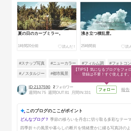
夏の日のカーブミラー。
沸き立つ積乱雲。
1時間20分前
25時間前
#スナップ写真
#ニューカラー
#フィルム調
#フォトコ
【TIPS】気になるブログをフォロ
#ノスタルジー
#都市風景
#ストリートフォト
#Nikon
登録は不要！すぐ使えます
2137590
2
報告
乱伐。
週間IN:
75
週間OUT:
81
月間IN:
331
4日前
このブログのここがポイント
季節の移ろいを丹念に切り取る多彩なテー
四季折々の風景や暮らしの断片を情緒豊かに綴る写真詩のよ