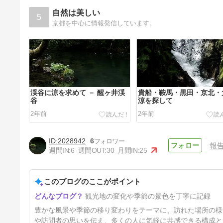
自然は美しい
5
京都を中心に情報発信しています。
渓谷に涼を求めて － 醒ヶ井渓
貴船・鞍馬・黒田・京北・
谷
涼を探して
2年前
2年前
2028942
6
報
週間IN:
6
週間OUT:
30
月間IN:
25
このブログのここがポイント
時季外れの平池と突然の母校訪
観光地の変化や季節の景色を丁寧に記録
問 － 6月20日
2年1ヶ月前
豊かな風景や季節の移り変わりをテーマに、訪れた場所の様
や訪問者の思いを伝え、多くの人に気軽に共感できる構成と