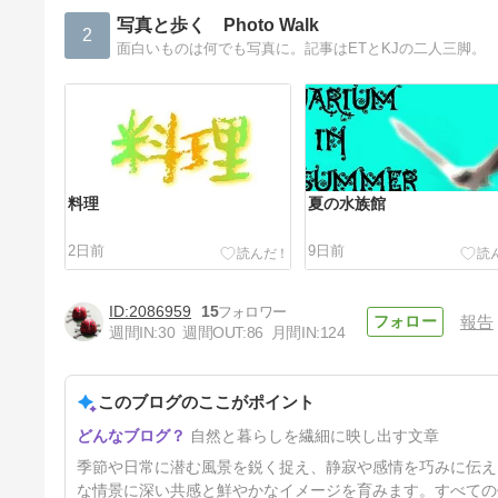
写真と歩く Photo Walk
2
面白いものは何でも写真に。記事はETとKJの二人三脚。
料理
夏の水族館
2日前
9日前
2086959
15
報告
週間IN:
30
週間OUT:
86
月間IN:
124
このブログのここがポイント
パンチ君 Ⅱ
自然と暮らしを繊細に映し出す文章
30日前
季節や日常に潜む風景を鋭く捉え、静寂や感情を巧みに伝え
な情景に深い共感と鮮やかなイメージを育みます。すべての