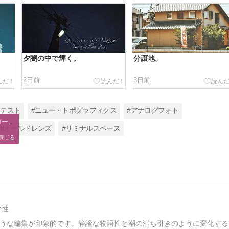
夕闇の中で輝く。
分譲地。
2日前
3日前
ンテスト
#ニュー・トポグラフィクス
#アナログフォト
ー。

#オールドレンズ
#リミナルスペース
。
閉じる
マ性
うな編集が印象的です。静謐な物語性と潮の満ち引きのように変化する