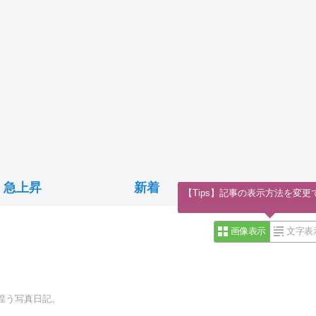
急上昇
新着
【Tips】記事の表示方法を変更
画像表示
文字表
徨う写真日記。