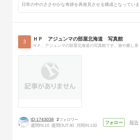
日常の中のささやかな奇跡を再発見させる構成となっていま
ＨＰ アジュンマの部屋北海道 写真館
3
ＨＰ、アジュンマの部屋北海道の写真館です。旅や癒し系
1743038
2
報告
週間IN:
10
週間OUT:
40
月間IN:
130