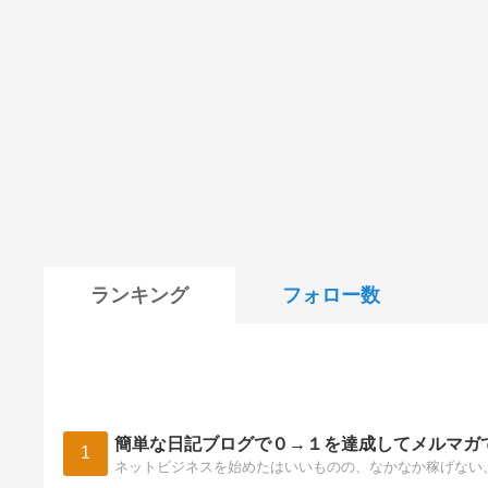
ランキング
フォロー数
簡単な日記ブログで０→１を達成してメルマガ
1