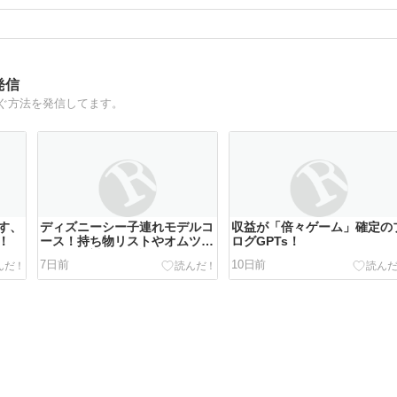
発信
ぐ方法を発信してます。
す、
ディズニーシー子連れモデルコ
収益が「倍々ゲーム」確定の
！
ース！持ち物リストやオムツ替
ログGPTs！
え・混雑対策も解説
7日前
10日前