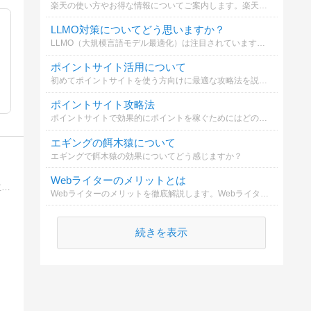
楽天の使い方やお得な情報についてご案内します。楽天市場や楽天カードを効果的に活用するポイントを知ることが大切です。
LLMO対策についてどう思いますか？
LLMO（大規模言語モデル最適化）は注目されていますが、SEOとの違いや対策についてどう考えますか？詳しく解説しています。
ポイントサイト活用について
初めてポイントサイトを使う方向けに最適な攻略法を説明します。簡単に始められるので是非参考にしてください。
ポイントサイト攻略法
ポイントサイトで効果的にポイントを稼ぐためにはどのような方法が必要か選んでください
エギングの餌木猿について
エギングで餌木猿の効果についてどう感じますか？
Webライターのメリットとは
アフィリエイトで月収３０万を目指す会社員の副業実践記です。アフィリエイトに興味はあるけど・・・と思い悩んでいる人たちに役立つ情報をお届けしていきます！
Webライターのメリットを徹底解説します。Webライターの魅力や成長のポイントを知り、副業としての可能性を探りましょう。
続きを表示