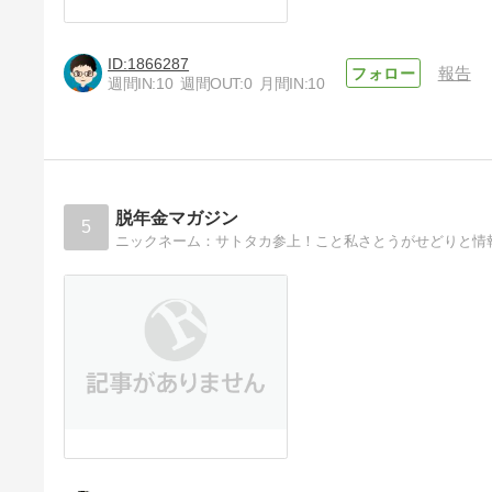
1866287
報告
週間IN:
10
週間OUT:
0
月間IN:
10
脱年金マガジン
5