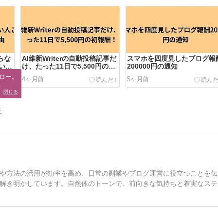
らな
AI維新Writerの自動投稿記事だ
スマホを四度見したブログ報
いい
け、たった11日で5,500円の初
200000円の通知
報酬！
ロー。

4ヶ月前
5ヶ月前
。
閉じる
告
や方法の活用が効率を高め、日常の副業やブログ運営に役立つことを伝
解き明かしています。自然体のトーンで、前向きな気持ちと着実なステ