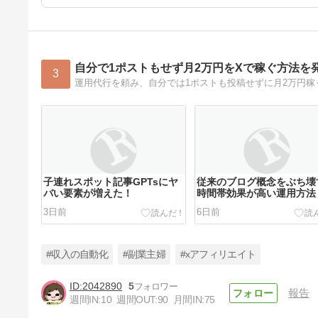
自分で1ポストもせず月2万円をXで稼ぐ方法を
3
運用代行を頼み、自分では1ポストも投稿せずに月2万円稼
子連れスポット記事GPTsにヤ
従来のブログ概念をぶち壊
バい要素が増えた！
時間帯効果が高い運用方法
3日前
6日前
#収入の自動化
#副業主婦
#xアフィリエイト
2042890
5
報告
週間IN:
10
週間OUT:
90
月間IN:
75