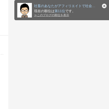
社畜のあなたがアフィリエイトで社会的奴隷から脱却する戦略
現在の順位は
第11位
です。
≫
このブログの順位を表示
ニックネーム：サトタカ参上！こと私さとうがせどりと情報発信で毎月２０万を稼ぎ出し、脱年金生活を目指したセカンドライフをおくれる秘訣を公開致します。