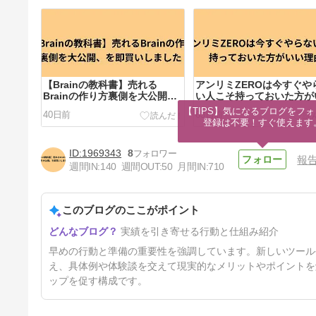
【Brainの教科書】売れる
アンリミZEROは今すぐや
Brainの作り方裏側を大公開、
い人こそ持っておいた方が
を即買いしました！
理由
【TIPS】気になるブログをフォ
40日前
63日前
登録は不要！すぐ使えます
1969343
8
報
週間IN:
140
週間OUT:
50
月間IN:
710
このブログのここがポイント
アメブロの新手法「アメトレ」
実績を引き寄せる行動と仕組み紹介
を買ってみました！
5ヶ月前
早めの行動と準備の重要性を強調しています。新しいツール
え、具体例や体験談を交えて現実的なメリットやポイントを
ップを促す構成です。