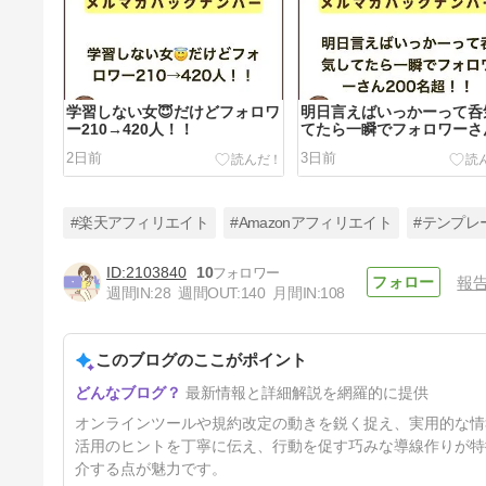
学習しない女😇だけどフォロワ
明日言えばいっかーって呑
ー210→420人！！
てたら一瞬でフォロワーさ
200名超！！
2日前
3日前
#楽天アフィリエイト
#Amazonアフィリエイト
#テンプレ
2103840
10
報
週間IN:
28
週間OUT:
140
月間IN:
108
【23:59まで】アメプロちゃ
ん、現行価格は今夜まで
このブログのここがポイント
6日前
最新情報と詳細解説を網羅的に提供
オンラインツールや規約改定の動きを鋭く捉え、実用的な情
活用のヒントを丁寧に伝え、行動を促す巧みな導線作りが特
介する点が魅力です。