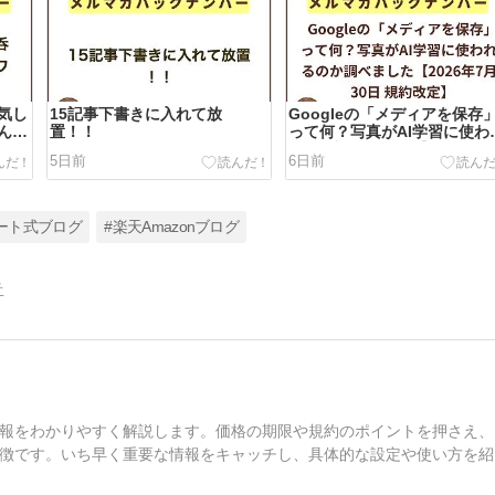
気し
15記事下書きに入れて放
Googleの「メディアを保存
ん
置！！
って何？写真がAI学習に使わ
るのか調べました【2026年7
5日前
6日前
30日 規約改定】
ート式ブログ
#楽天Amazonブログ
告
報をわかりやすく解説します。価格の期限や規約のポイントを押さえ、
徴です。いち早く重要な情報をキャッチし、具体的な設定や使い方を紹