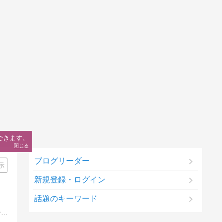
できます。
閉じる
ブログリーダー
示
新規登録・ログイン
話題のキーワード
ネットビジネスを始めたはいいものの、なかなか稼げない、継続できない。そんな状態にありませんか？僕もそんなネットビジネス迷子でしたが、脱却に向けて着実に動いています。いきなり難しいことからじゃなく、簡単なことから始めましょう。