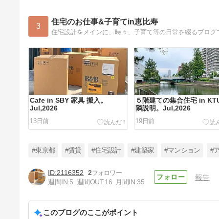
住宅のお仕事&子育てin恵比寿
3
住宅設計をメインに、時々、子育て等の日常を綴るブログ
Cafe in SBY 家具 搬入。
５階建ての集合住宅 in KT
Jul,2026
隣説明。Jul,2026
13日前
19日前
#東京都
#賃貸
#住宅設計
#建築家
#マンション
#
2116352
2
報告
週間IN:
5
週間OUT:
16
月間IN:
35
不整形地＋半地下のある共同住
宅 in MGR 中間検査。
Jun,2026
このブログのここがポイント
33日前