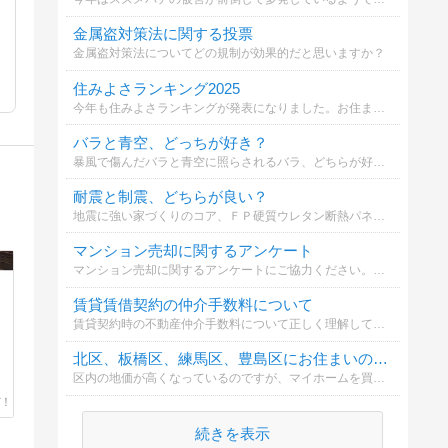
金属盗対策法に関する投票
金属盗対策法についてどの規制が効果的だと思いますか？
住みよさランキング2025
今年も住みよさランキングが発表になりました。お住まいの自治体（市町村）は何位か知るのもいいかと思います。
バラと青空、どっちが好き？
暴風で傷んだバラと青空に照らされるバラ、どちらが好みですか？
耐震と制震、どちらが良い？
地震に強い家づくりのコア、ＦＰ硬質ウレタン断熱パネルの効果について。耐震と制震について、どちらが良いか選択してください。
マンション売却に関するアンケート
マンション売却に関するアンケートにご協力ください。あなたの意見が他の方の参考になります。
賃貸賃借契約の仲介手数料について
賃貸契約時の不動産仲介手数料について正しく理解していますか？誰が支払うべきで、どのように計算されるのかを確認しましょう。
北区、板橋区、練馬区、豊島区にお住まいの方は、マイホームは何がいいですか？
区内の地価が高くなっているのですが、マイホームを買うなら、東京23区内でマンション？それとも埼玉県などの郊外に一戸建てがいいですか？
続きを表示