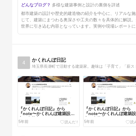
多様な建築事例と設計の裏側を詳述
都市建築の設計や歴史的建造物の紹介を中心に、リアルな施
じて、建築にまつわる奥深さや工夫の数々を具体的に解説。
世界に引き込む内容となっています。実例や現場レポートに
かくれんぼ日記
4
埼玉県長瀞町で活動する建築家。趣味は「子育て」「薪ス
『かくれんぼ日記』から
『かくれんぼ日記』から
『note〜かくれんぼ建築設計
『note〜かくれんぼ建築
室＆喫茶室』へ
室＆喫茶室』へ
5年前
5年前