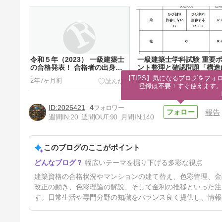
令和５年（2023） 一級建築士
一級建築士学科試験 重要
の合格発表！ 合格者の出身大
ント整理と確認問題「構造
学ランキング一覧
識編)」04【鉄筋コンクリ
【TIPS】気になるブログをフォロ
2年7ヶ月前
2年9ヶ月前
構造】
登録は不要！すぐ使えます
2026421
4
報告
週間IN:
20
週間OUT:
90
月間IN:
140
このブログのここがポイント
マンション建て替え促進 合意
幅広いテーマを掘り下げる多彩な視点
要件緩和へ試案
3年前
建築資格の合格状況やマンションの建て替え、色彩管理、金
改正の動き、色彩理論の解説、そして金利の推移といった注
す。日常生活や専門分野の知識をバランス良く提供し、情報