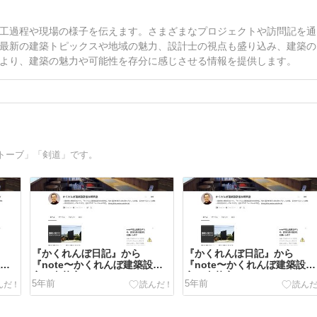
工過程や現場の様子を伝えます。さまざまなプロジェクトや訪問記を通
最新の建築トピックスや地域の魅力、設計士の視点も盛り込み、建築の
より、建築の魅力や可能性を存分に感じさせる情報を提供します。
トーブ」「剣道」です。
『かくれんぼ日記』から
『かくれんぼ日記』から
設計
『note〜かくれんぼ建築設計
『note〜かくれんぼ建築設計
室＆喫茶室』へ
室＆喫茶室』へ
5年前
5年前