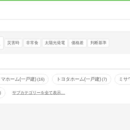
検索
災害時
非常食
太陽光発電
価格差
判断基準
タマホーム(一戸建)
トヨタホーム(一戸建)
ミサ
16
7
サブカテゴリーを全て表示…