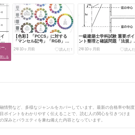
ポイ
【色彩】「PCCS」に対する
一級建築士学科試験 重要ポイ
(知
「マンセル記号」「RGB」
ント整理と確認問題「法規」
ート
「CMYK」「HEX」の【変換一
04【一般構造】
ー。

2年10ヶ月前
2年10ヶ月前
覧表】
。
閉じる
融情勢など、多様なジャンルをカバーしています。最新の合格率や制度
目ポイントをわかりやすく伝えることで、読む人の関心を引きつけま
の深みとバラエティを兼ね備えた内容となっています。