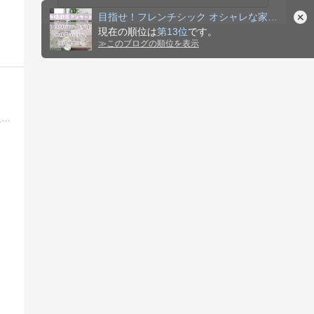
目指せ！フレンチシック オシャレな家づくり
現在の順位は
第13位
です。
≫
このブログの順位を表示
どこの建築会社にも関連しない第三者の住宅診断住宅トラブル、欠陥、瑕疵に会わない為に住宅診断の専門家１５００件の実績から１級建築士がコメントします