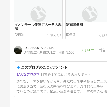
イオンモール伊達店の一角の現
家庭果樹園
場
22日前
50日前
203990
9
報告
週間IN:
20
週間OUT:
24
月間IN:
100
このブログのここがポイント
ガソリンが高い
日常を丁寧に伝える実用リポート
5ヶ月前
多彩なテーマを扱いながらも、身近な出来事や暮らしの工夫
に焦点を当て、読む人の共感を呼びます。具体的な工事や日
ているのが魅力です。幅広い話題を通じて、日常の中の心地