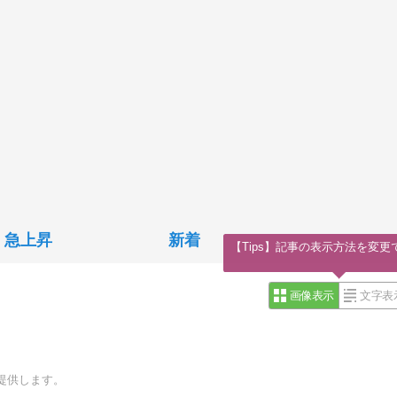
急上昇
新着
【Tips】記事の表示方法を変更
画像表示
文字表
提供します。