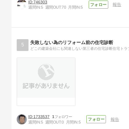
746303
報告
週間IN:
5
週間OUT:
70
月間IN:
5
『かくれんぼ日記』から
『note〜かくれんぼ建築設計
室＆喫茶室』へ
5年前
失敗しない為のリフォーム前の住宅診断
5
1733537
1
報告
週間IN:
5
週間OUT:
0
月間IN:
5