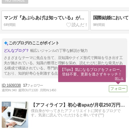
マンガ『あぶらあげは知っている』が連載されたホーム社のWEBサイトは何でしょう？
6時間前
9時間前
このブログのここがポイント
幅広いジャンルの丁寧な解説が魅力
さまざまなテーマに焦点を当て、豆知識やクイズ形式で興味を引き出す工
夫が施されている。知識の整理と理解を深め、読むたびに新たな発見があ
る構成で構築されている。専門的な内容も親しみやすい表現を用いて伝え
【Tips】気になるブログをフォロー。

ており、知的好奇心を刺激する点が特徴である。
登録不要。更新を逃さずキャッチ！
閉じる
1609338
17
週間IN:
340
週間OUT:
1320
月間IN:
1450
2
【アフィライフ】初心者apaが月収250万円稼いだ方法
僕自身がやってきたアフィリエイトに関するブログで
す。気楽に読んでいただけると幸いです(^^)