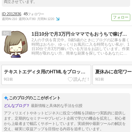
両立させています。
2012836
45
週間IN:
210
週間OUT:
80
月間IN:
1220
6
1日10分で月3万円☆ママでもおうちで稼げる方法を解説
2人の子供を育児中。0歳5歳のときにブログの記事を書く
時間はおろか、ゆっくりお風呂に入る時間もない私が、1
日10分で月3万円稼いでいる方法をお話しています。作業
時間が取れない方、簡単な副業を探しているあなたにお
すすめの方法です♪
テキストエディタ用のHTMLをブロックエディタの方に貼り付けて変換する方法
9日前
9日前
このブログのここがポイント
最新情報と具体的な手法を伝授
アフィリエイトやネットビジネスに役立つ情報を詳細かつ実践的に提供し
ます。定期的なセミナーやプレゼント企画で学びの機会を拡充し、初心者
から上級者まで幅広くサポートしています。実績例や最新ツールの解説を
交え、確実に収益アップを目指せる内容を追求しています。