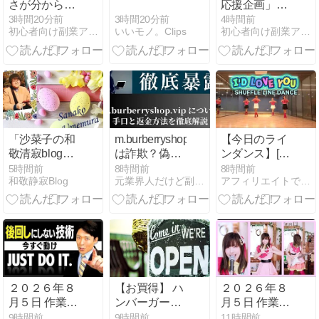
さが分からん
応援企画」が
のやけど
なぜ許されな
3時間20分前
3時間20分前
4時間前
いいモノ。Clips
初心者向け副業アフィリエイト情報館 InfoShop
初心者向け副業アフィリエイト情報館 InfoShop
い？「窮屈な
世の中」に住
む不幸、「尊
重し合える社
会」は遠ざか
る一方
「沙菜子の和
m.burberryshop.vip
【今日のライ
敬清寂blog」
は詐欺？偽
ンダンス】[초
自己紹介
BURBERRY
중급] I’D
5時間前
8時間前
8時間前
和敬静寂Blog
元業界人だけど副業商材のこと全部暴露します｜
アフィリエイトで月収３５０万円！
サイトで出金
LOVE YOU /
できない悪質
셔플 라인댄스/
手口と評判を
Improver
暴露
２０２６年８
【お買得】 ハ
２０２６年８
月５日 作業報
ンバーガープ
月５日 作業中
告
レス アルミ製
報告
9時間前
9時間前
11時間前