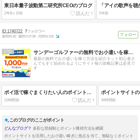
東日本量子波動第二研究所CEOのブログ
2年8ヶ月前
5年前
1740722
7
週間IN:
60
週間OUT:
80
月間IN:
250
17
サンデーゴルファーの無料でお小遣いを稼ぐ方法
最新の無料でお小遣いを稼ぐ方法を紹介ネット初心者さ
んでもすぐ始めれるようにサイト毎の攻略記事は必見で
す
ポイ活で稼ぐまくりたい人のポイントインカムで換金達成
10時間前
34時間前
このブログのここがポイント
多彩な登録制とポイント獲得方法を網羅
ポイントサイトを活用したお小遣い稼ぎに焦点を当て、無駄なくポイント