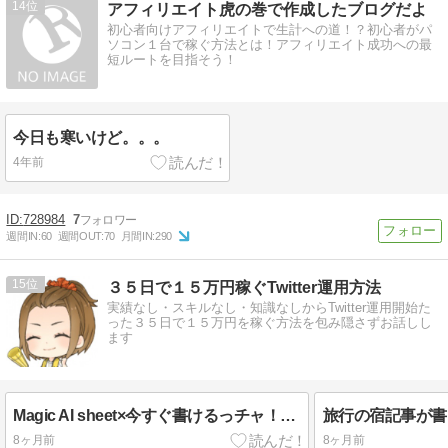
14
アフィリエイト虎の巻で作成したブログだよ
初心者向けアフィリエイトで生計への道！？初心者がパ
ソコン１台で稼ぐ方法とは！アフィリエイト成功への最
短ルートを目指そう！
今日も寒いけど。。。
4年前
728984
7
週間IN:
60
週間OUT:
70
月間IN:
290
15
３５日で１５万円稼ぐTwitter運用方法
実績なし・スキルなし・知識なしからTwitter運用開始た
った３５日で１５万円を稼ぐ方法を包み隠さずお話しし
ます
Magic AI sheet×今すぐ書けるっチャ！の活用方法
8ヶ月前
8ヶ月前