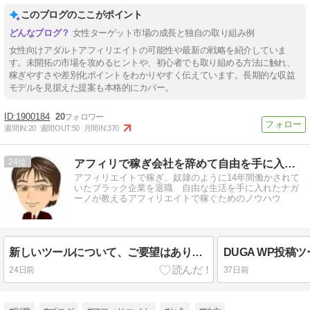
このブログのここがポイント
女性ターゲット市場の成長と独自の取り組み例
女性向けアダルトアフィリエイトの可能性や最新の戦略を紹介していま
す。未開拓の市場を攻めるヒントや、初心者でも取り組める方法に触れ、
稼ぎやすさや差別化ポイントをわかりやすく伝えています。長期的な収益
モデルを見据えた提案も本格的にカバー。
1900184
20
週間IN:
20
週間OUT:
50
月間IN:
370
24
アフィリで稼ぎ会社を辞めて自由を手に入れたナガーノのブログ
アフィリエイトで稼ぎ、奴隷のように14年間働かされて
いたブラック企業を退職 自由な生活を手に入れたナガ
ーノが教えるアフィリエイトで稼ぐためのノウハウ
新しいツールについて、ご要望はありませんか？
24日前
37日前