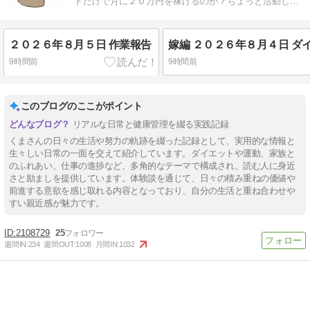
トだけで月に２０万円を稼げるのか？ちょっと活動して
みます。
２０２６年８月５日 作業報告
9時間前
9時間前
このブログのここがポイント
リアルな日常と健康管理を綴る実践記録
くまさんの日々の生活や努力の軌跡を綴った記録として、実用的な情報と
生々しい日常の一面を交えて紹介しています。ダイエットや運動、家族と
のふれあい、仕事の進捗など、多角的なテーマで構成され、読む人に身近
さと励ましを提供しています。体験談を通じて、日々の積み重ねの価値や
前進する意欲を感じ取れる内容となっており、自分の生活と重ね合わせや
すい親近感が魅力です。
2108729
25
週間IN:
234
週間OUT:
1008
月間IN:
1032