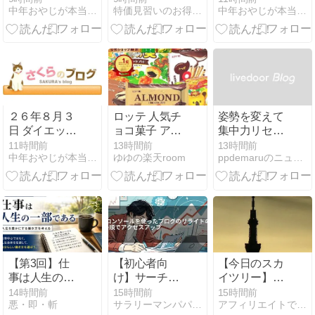
中年おやじが本当にアフィリエイトで稼げる？実験証明ブログ
特価見習いのお得情報マルシェ
中年おやじが本当にアフィリエイトで稼げる？実験証明ブログ
直径11.8cm 木
製ハンドル シ
リコン油紙
100枚付き パ
ティメーカー
ミートプレス
1セット 999円
２６年８月３
ロッテ 人気チ
姿勢を変えて
日 ダイエット
ョコ菓子 アソ
集中力リセッ
１０６日目
ートセット
ト！電動昇降
11時間前
13時間前
13時間前
中年おやじが本当にアフィリエイトで稼げる？実験証明ブログ
ゆゆの楽天room
ppdemaruのニュース
Season４ Day
デスクの威力
１６
【第3回】仕
【初心者向
【今日のスカ
事は人生の一
け】サーチコ
イツリー】
部である｜人
ンソールを使
18:06～撮影
14時間前
15時間前
15時間前
悪・即・斬
サラリーマンパパのブログ
アフィリエイトで月収３５０万円！
生を豊かにす
ったブログの
（2枚）