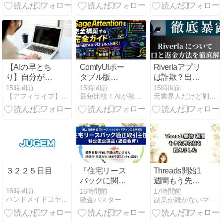
る働き方を考
リライトのや
える
り方｜4つの
手順でアクセ
スアップ
【AIの早とち
ComfyUIポー
Riverlaアプリ
り】自分がや
タブル版
は詐欺？出金
ったことがな
（Windows）
できないと被
15時間前
15時間前
15時間前
【アフィライフ】初心者apaが月収250万円稼いだ方法
最短比較！AIが教える「本当の評判」まとめ
元業界人だけど副業商材のこと全部暴露します｜
いことをAIに
SageAttention
害続出！元業
依頼する危険
完全構築ガイ
者が暴露する
性。当たり前
ド【MiniMax-
手口と返金方
なことも間違
H3高速化・
法
ったまま進む
LNK1181/Python.h
かも
エラー解決】
３２２５日目
「住宅リース
Threads開始1
バックに関す
週間もう先月
るガイドライ
収益を超えま
16時間前
16時間前
17時間前
ハンドメイドコヤマルアー
敷金バスター
副業が続かないママのためのAI時短ラボ
ン」の要点と
した
罰則・他業界
への援用