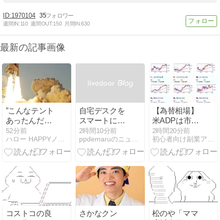
1970104
35
週間IN:
110
週間OUT:
150
月間IN:
630
最新の記事画像
”こんなテント
自宅デスクを
【為替相場】
あったんだ！
スマートに！
米ADPは市場
日本の被災地
SwitchBot ス
予想をやや下
52分前
2時間10分前
2時間20分前
ハロー HAPPYノマドライフ
ppdemaruのニュース
初心者向け副業アフィリエイト情報館 InfoShop
で見たことな
イッチボット
回るもドル円
いのは、な
のすすめ
に大きな値動
ぜ？”
きなし 米イラ
ン情勢はさら
に停戦期待高
まる インフレ
懸念後退で金
上昇
コストコの良
さかなクン
松のや「ママ