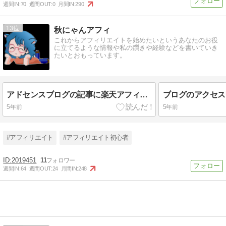
週間IN:
70
週間OUT:
0
月間IN:
290
13
秋にゃんアフィ
これからアフィリエイトを始めたいというあなたのお役
に立てるような情報や私の躓きや経験などを書いていき
たいとおもっています。
アドセンスブログの記事に楽天アフィリエイトを絡める！
5年前
5年前
#アフィリエイト
#アフィリエイト初心者
2019451
11
週間IN:
64
週間OUT:
24
月間IN:
248