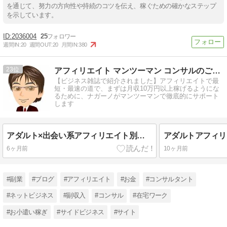
を通じて、努力の方向性や持続のコツを伝え、稼ぐための確かなステップ
を示しています。
2036004
25
週間IN:
20
週間OUT:
20
月間IN:
380
23
アフィリエイト マンツーマン コンサルのご案内
【ビジネス雑誌で紹介されました】アフィリエイトで最
短・最速の道で、まずは月収10万円以上稼げるようにな
るために、ナガーノがマンツーマンで徹底的にサポート
します
アダルト×出会い系アフィリエイト別サイト運用を学べる書籍紹介
6ヶ月前
10ヶ月前
#副業
#ブログ
#アフィリエイト
#お金
#コンサルタント
#ネットビジネス
#副収入
#コンサル
#在宅ワーク
#お小遣い稼ぎ
#サイドビジネス
#サイト