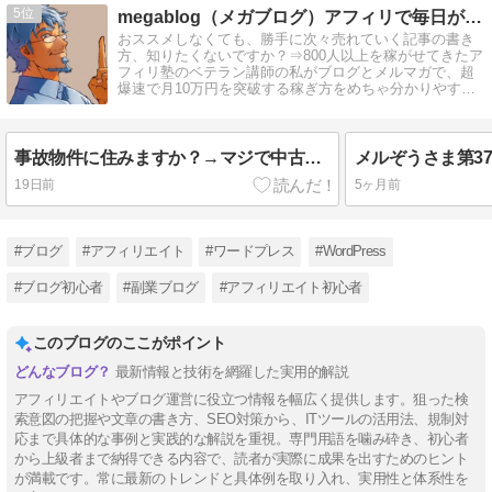
5
megablog（メガブログ）アフィリで毎日が給料日に！
おススメしなくても、勝手に次々売れていく記事の書き
方、知りたくないですか？⇒800人以上を稼がせてきたア
フィリ塾のベテラン講師の私がブログとメルマガで、超
爆速で月10万円を突破する稼ぎ方をめちゃ分かりやすく
教えてます。 稼げていない人必見！
事故物件に住みますか？→マジで中古ドメインとか、やめなよ！
19日前
5ヶ月前
#ブログ
#アフィリエイト
#ワードプレス
#WordPress
#ブログ初心者
#副業ブログ
#アフィリエイト初心者
このブログのここがポイント
最新情報と技術を網羅した実用的解説
アフィリエイトやブログ運営に役立つ情報を幅広く提供します。狙った検
索意図の把握や文章の書き方、SEO対策から、ITツールの活用法、規制対
応まで具体的な事例と実践的な解説を重視。専門用語を噛み砕き、初心者
から上級者まで納得できる内容で、読者が実際に成果を出すためのヒント
が満載です。常に最新のトレンドと具体例を取り入れ、実用性と体系性を