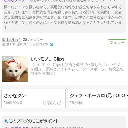
様々なテーマを扱いながら、実用的な情報やお役立ちネタをわかりやすく
紹介しています。専門的な内容も親しみを持たせる語り口で展開し、読者
の日常的な知識欲を満たす工夫が光ります。記事ごとに異なる角度からの
解説を通じて、多くの人にとって有益な情報源となることを目指していま
す。
1801574
25
週間IN:
48
週間OUT:
6
月間IN:
228
19
いいモノ。Clips
【いいモノ。Clips】独断と偏見で厳選した「いいモノ」
を紹介。音楽とアイドルとモータースポーツ、お役立ち
情報をお届け！
さかなクン
ジェフ・ポーカロ (元 TOTO
3時間20分前
27時間前
このブログのここがポイント