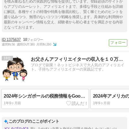
を積み重ねるための実践的な情報を提供しています。登録必須のサイトか
らアプリのルーレット、アフィリエイトまで、多様な手段と仕組みを詳細
に解説。各種サイトの特徴や特典を徹底比較し、賢く稼ぐためのヒントを
盛り込みつつ、無理のないコツコツ戦略を推奨します。具体的な利用例や
最新のキャンペーン情報も交え、経験者から初心者までを満足させる内容
となっております。
1375637
10
週間IN:
56
週間OUT:
380
月間IN:
280
18
お父さんアフィリエイターの収入を１０万円増やす方法
ブログで副業！ネットビジネスで大人気のアフィリエイ
ト。子持ちアフィリエイターの実践記です。
2024年シンガポールの税務情報をGoogleに提出する方法[GoogleAdSense]
1年9ヶ月前
1年9ヶ月前
このブログのここがポイント
親しみやすい文章と身近な話題を融合したコンテンツ