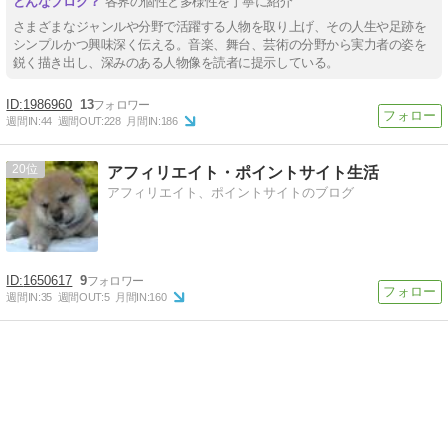
各界の個性と多様性を丁寧に紹介
さまざまなジャンルや分野で活躍する人物を取り上げ、その人生や足跡を
シンプルかつ興味深く伝える。音楽、舞台、芸術の分野から実力者の姿を
鋭く描き出し、深みのある人物像を読者に提示している。
1986960
13
週間IN:
44
週間OUT:
228
月間IN:
186
20
アフィリエイト・ポイントサイト生活
アフィリエイト、ポイントサイトのブログ
1650617
9
週間IN:
35
週間OUT:
5
月間IN:
160