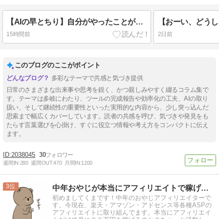
【AIの早とちり】自分がやったことがないことをAIに依頼する危険性。当たり前なことも間違ったまま進むかも
15時間前
2日前
このブログのここがポイント
多彩なテーマで共感と気づき提供
日常のさまざまな出来事や思考を鋭く、かつ親しみやすく綴るコラム集で
す。テーマは多岐にわたり、ツールの完成報告や効率化の工夫、AIの取り
扱い、そして継続性の重要性といった実用的な内容から、少し突っ込んだ
思索まで幅広くカバーしています。読者の共感を呼び、気づきや発見をも
たらす言葉選びを心掛け、すぐに役立つ情報や考え方をコンパクトに伝え
ます。
2038045
30
週間IN:
280
週間OUT:
470
月間IN:
1200
3
中年おやじが本当にアフィリエイトで稼げる？実験証明ブログ
初めましてくまです！中年のおやじアフィリエイターで
す。今現在、楽天・アマゾン・アドセンス等各種ASPの
アフィリエイトに取り組んでます。本当にアフィリエイ