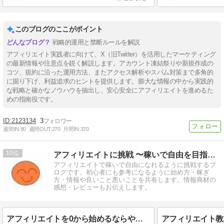
このブログのここがポイント
戦略的運用と禁断ルールを解説
アフィリエイト実践者に向けて、X（旧Twitter）を活用したマーケティング
の最新情報や注意点を鋭く解説します。アカウント凍結祭りや新規作成の
コツ、規約に沿った運用方法、またアクセス解析やスパム対策まで多角的
に掘り下げ、利益追求のヒントを提供します。膨大な情報の中から実践的
な戦略と確かなノウハウを抽出し、安心安全にアフィリエイトを進めるた
めの指南役です。
2123134
3
週間IN:
80
週間OUT:
270
月間IN:
370
10
アフィリエイトに挑戦 〜稼いで自由を目指す〜
アフィリエイトで稼いで自由になれるように挑戦するブ
ログです。初心者にも参考になるように始め方・稼ぎ
方・情報や良いこと悪いことを共有します。情報商材の
感想・レビューもお伝えします。
アフィリエイトを0から始めるならやること稼ぐロードマップ！4つの教材も紹介！