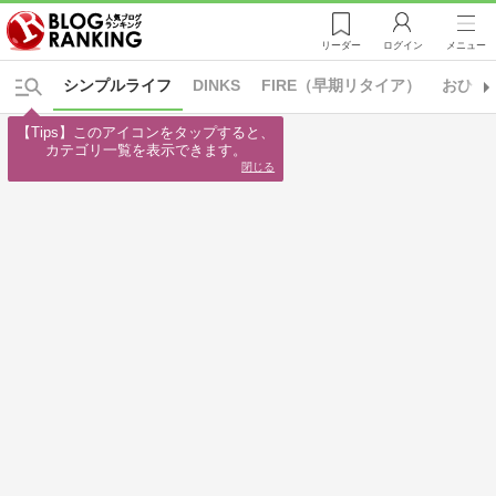
リーダー
ログイン
メニュー
シンプルライフ
DINKS
FIRE（早期リタイア）
おひと
【Tips】このアイコンをタップすると、

カテゴリ一覧を表示できます。
閉じる