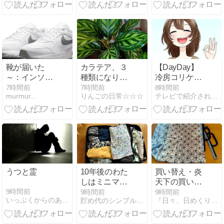
た
靴が届いた
カラテア、３
【DayDay】
～：インソー
種類になりま
冷房コリケア
ル(5)
した
グッズ┃お
7時間前
7時間前
8時間前
murmur...
りんごの日常☆☆☆
テレビで紹介された商品が欲しい時に頼りになるブログ
灸・耳・頭
皮・ふくらは
ぎ・ヨガマッ
ト
うつと霊
10年後のわた
買い替え・炎
しはミニマリ
天下の買い物
スト
下で保冷バッ
9時間前
9時間前
9時間前
いっぷくからのありがとう
貯め代のシンプルライフと暮らしのヒント
『日々、日めくり。』
グが破損し
て・・