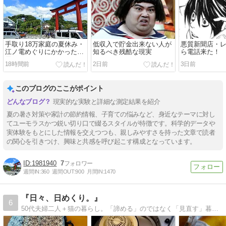
手取り18万家庭の夏休み・
低収入で貯金出来ない人が
悪質新聞店・
江ノ電めぐりにかかった費
知るべき残酷な現実
ら電話来た！
用
18時間前
2日前
3日前
このブログのここがポイント
現実的な実験と詳細な測定結果を紹介
夏の暑さ対策や家計の節約情報、子育ての悩みなど、身近なテーマに対し
てユーモラスかつ鋭い切り口で綴るスタイルが特徴です。科学的データや
実体験をもとにした情報を交えつつも、親しみやすさを持った文章で読者
の関心を引きつけ、興味と共感を呼び起こす構成となっています。
1981940
7
週間IN:
360
週間OUT:
900
月間IN:
1470
『日々、日めくり。』
6
50代夫婦二人＋猫の暮らし。「諦める」のではなく「見直す」暮らしで自分らしく笑って過ごしたい。ご訪問お待ちしています♪