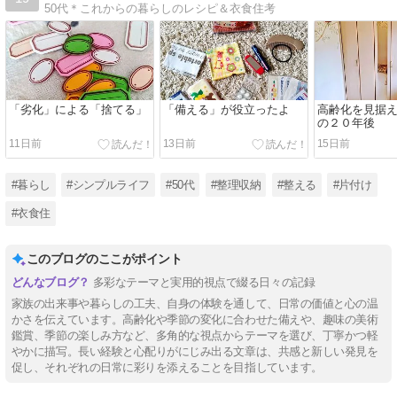
50代＊これからの暮らしのレシピ＆衣食住考
「劣化」による「捨てる」
「備える」が役立ったよ
高齢化を見据
の２０年後
11日前
13日前
15日前
#暮らし
#シンプルライフ
#50代
#整理収納
#整える
#片付け
#衣食住
このブログのここがポイント
多彩なテーマと実用的視点で綴る日々の記録
家族の出来事や暮らしの工夫、自身の体験を通して、日常の価値と心の温
かさを伝えています。高齢化や季節の変化に合わせた備えや、趣味の美術
鑑賞、季節の楽しみ方など、多角的な視点からテーマを選び、丁寧かつ軽
やかに描写。長い経験と心配りがにじみ出る文章は、共感と新しい発見を
促し、それぞれの日常に彩りを添えることを目指しています。