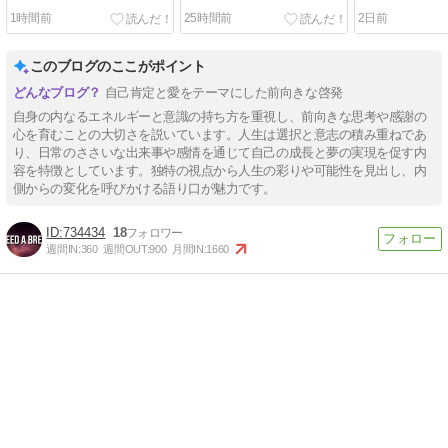
1時間前
25時間前
2日前
このブログのここがポイント
自己肯定と愛をテーマにした前向きな啓発
自身の内なるエネルギーと意識の持ち方を重視し、前向きな思考や感謝の
心を育むことの大切さを説いています。人生は選択と意志の積み重ねであ
り、日常のささいな出来事や感情を通じて自己の成長と夢の実現を促す内
容を特徴としています。独特の視点から人生の彩りや可能性を見出し、内
側からの変化を呼びかける語り口が魅力です。
734434
18
週間IN:
360
週間OUT:
900
月間IN:
1660