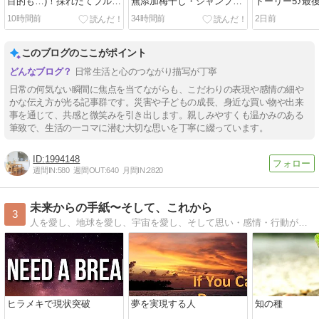
目的も…)！採れたてブルー
無添加梅干し・シャンプ
トーリー5♪最
ベリーで贅沢スムージー
ー・数か月ぶりにエクオー
で覚醒した私
10時間前
34時間前
2日前
ルを購入
このブログのここがポイント
日常生活と心のつながり描写が丁寧
日常の何気ない瞬間に焦点を当てながらも、こだわりの表現や感情の細や
かな伝え方が光る記事群です。災害や子どもの成長、身近な買い物や出来
事を通じて、共感と微笑みを引き出します。親しみやすくも温かみのある
筆致で、生活の一コマに潜む大切な思いを丁寧に綴っています。
1994148
週間IN:
580
週間OUT:
640
月間IN:
2820
未来からの手紙〜そして、これから
3
人を愛し、地球を愛し、宇宙を愛し、そして思い・感情・行動が、無限のエネルギーと調和して、人は描いた未来へと。
ヒラメキで現状突破
夢を実現する人
知の種