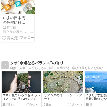
いまの日本円
の危機に対す
る保険がゴー
16時間前
持たない暮らし、使い切る暮らし。
ルドである、
ただそれだ
け。
タオ”永遠なるバランス”の香り
7
自然・人間・自分らしさの持続、言葉空間、学びは最も贅沢な遊び
スマホ見ているつもり ソレ
オアシスの休日 ランド・ア
イタリアには
はスマホに見られている
ート
避難訓練はない
タリアの地震
23時間前
2日前
8日前
底火山リスク