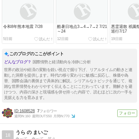
令和8年熊本地震 7/28
酷暑日地点3→4→7→2 7/21
悪霊退散 祇園
～24
巡行7/17
5日前
12日前
19日前
このブログのここがポイント
国際情勢と経済動向を冷静に分析
世界の政治や経済の変動を鋭い視点で掘り下げ、リアルタイムの動きと連
動した洞察を提供します。時代の移り変わりに敏感に反応し、株価や為
替、国際会議の裏側まで具体的に解説。シリアルなトピックを通じて、複
雑な世界情勢をわかりやすく伝えることにこだわっています。難解さを避
けつつ、内容の深さと現場感を併せ持った内容で、読むほどに次の一手を
見据える力を育みます。
1608528
7
週間IN:
160
週間OUT:
550
月間IN:
770
うら の まいご
18
食べて、食べて、笑う