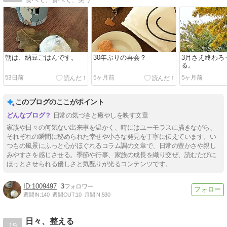
朝は、納豆ごはんです。
30年ぶりの再会？
3月さえ終わろ
る。
53日前
5ヶ月前
5ヶ月前
このブログのここがポイント
日常の気づきと癒やしを映す文章
家族や日々の何気ない出来事を温かく、時にはユーモラスに描きながら、
それぞれの瞬間に秘められた幸せや小さな発見を丁寧に伝えています。い
つもの風景にふっと心がほぐれるコラム調の文章で、日常の豊かさや親し
みやすさを感じさせる。季節や行事、家族の成長を織り交ぜ、読むたびに
ほっとさせられる優しさと気配りが光るコンテンツです。
1009497
3
週間IN:
140
週間OUT:
10
月間IN:
530
日々、整える
19