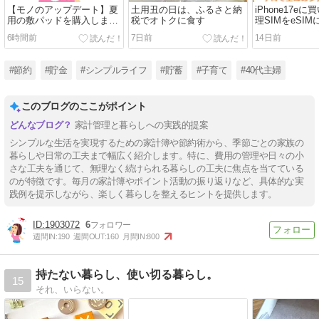
【モノのアップデート】夏
土用丑の日は、ふるさと納
iPhone17e
用の敷パッドを購入しまし
税でオトクに食す
理SIMをeSI
た
順。
6時間前
7日前
14日前
#節約
#貯金
#シンプルライフ
#貯蓄
#子育て
#40代主婦
このブログのここがポイント
家計管理と暮らしへの実践的提案
シンプルな生活を実現するための家計簿や節約術から、季節ごとの家族の
暮らしや日常の工夫まで幅広く紹介します。特に、費用の管理や日々の小
さな工夫を通じて、無理なく続けられる暮らしの工夫に焦点を当てている
のが特徴です。毎月の家計簿やポイント活動の振り返りなど、具体的な実
践例を提示しながら、楽しく暮らしを整えるヒントを提供します。
1903072
6
週間IN:
190
週間OUT:
160
月間IN:
800
持たない暮らし、使い切る暮らし。
15
それ、いらない。