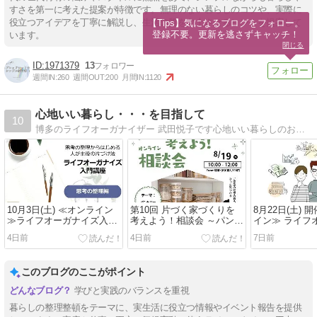
すさを第一に考えた提案が特徴です。無理のない暮らしのコツや、実際に
役立つアイデアを丁寧に解説し、生活の質を向上させるヒントを提案して
【Tips】気になるブログをフォロー。

登録不要。更新を逃さずキャッチ！
います。
閉じる
1971379
13
週間IN:
260
週間OUT:
200
月間IN:
1120
心地いい暮らし・・・を目指して
10
博多のライフオーガナイザー 武田悦子です心地いい暮らしのお手伝い
10月3日(土) ≪オンライン
第10回 片づく家づくりを
8月22日(土) 
≫ライフオーガナイズ入門
考えよう！相談会 ～パント
イン≫ ライフ
講座 ～思考の整理編～ 受
リー～
ー🄬2級認定講
4日前
4日前
7日前
付中♪
付中！
このブログのここがポイント
学びと実践のバランスを重視
暮らしの整理整頓をテーマに、実生活に役立つ情報やイベント報告を提供