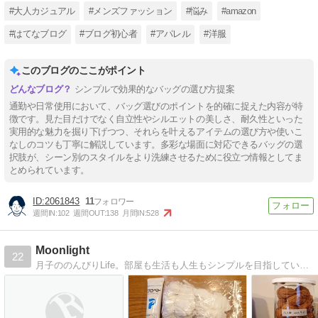
#大人カジュアル
#メンズファッション
#悩み
#amazon
#はてなブログ
#ブログ初心者
#アパレル
#洋服
このブログのここがポイント
シンプルで効果的なバッグの選び方提案
通勤や日常使用において、バッグ選びのポイントを的確に捉えた内容が特
徴です。見た目だけでなく自立性やシルエットの美しさ、耐久性といった
実用的な魅力を掘り下げつつ、それらを叶えるアイテムの選び方や使いこ
なしのコツも丁寧に解説しています。多彩な場面に対応できるバッグの選
択肢が、シーン別のスタイルをより洗練させるために役立つ情報としてま
とめられています。
2061843
11
週間IN:
102
週間OUT:
138
月間IN:
528
Moonlight
22
月子ののんびりLife。部屋も生活も人生もシンプルを目指しています。