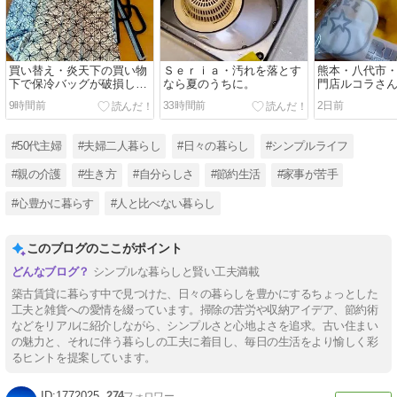
買い替え・炎天下の買い物
Ｓｅｒｉａ・汚れを落とす
熊本・八代市
下で保冷バッグが破損し
なら夏のうちに。
門店ルコラさ
て・・
ーグルで・・
9時間前
33時間前
2日前
#50代主婦
#夫婦二人暮らし
#日々の暮らし
#シンプルライフ
#親の介護
#生き方
#自分らしさ
#節約生活
#家事が苦手
#心豊かに暮らす
#人と比べない暮らし
このブログのここがポイント
シンプルな暮らしと賢い工夫満載
築古賃貸に暮らす中で見つけた、日々の暮らしを豊かにするちょっとした
工夫と雑貨への愛情を綴っています。掃除の苦労や収納アイデア、節約術
などをリアルに紹介しながら、シンプルさと心地よさを追求。古い住まい
の魅力と、それに伴う暮らしの工夫に着目し、毎日の生活をより愉しく彩
るヒントを提案しています。
1772025
274