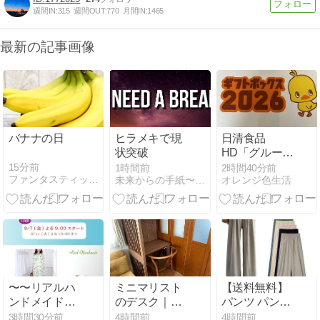
週間IN:
315
週間OUT:
770
月間IN:
1465
最新の記事画像
バナナの日
ヒラメキで現
日清食品
状突破
HD「グループ
製品詰め合わ
15分前
1時間前
2時間40分前
ファンタスティック Night
未来からの手紙〜そして、これから
オレンジ色生活
せ3,000円
分」/8/6の売
買/朝ごはん＆
おやつ/ハート
形
〜〜リアルハ
ミニマリスト
【送料無料】
ンドメイド。
のデスク｜余
パンツ パンツ
明日のよる９
白が生まれ
春夏 イージー
3時間30分前
4時間前
4時間前