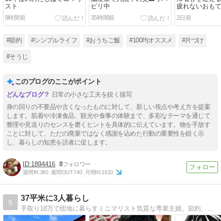
スト
ビリ中
疲れないおも
9時間前
35時間前
2日前
#節約
#シンプルライフ
#おうちご飯
#100均オススメ
#片づけ
#そうじ
このブログのここがポイント
日常の小さな工夫を鋭く描写
身の回りの不要品や古くなったものに対して、新しい視点や考え方を提案
します。肌着や冷凍食品、観光や食事の体験まで、多彩なテーマを通じて
整理や見送りのセンスを磨くヒントを具体的に伝えています。物を手放す
ことに対して、ただの廃棄ではなく感謝を込めた行動の重要性を鋭く示
し、暮らしの知恵を読者に促します。
1894416
8
週間IN:
360
週間OUT:
740
月間IN:
1610
37平米に3人暮らし
5
手取り18万で団地に暮らすミニマリスト気質な専業主婦。節約、投資、子育て、片付けなどテーマにしてます。