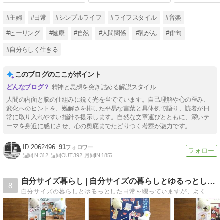
#主婦
#日常
#シンプルライフ
#ライフスタイル
#音楽
#ヒーリング
#健康
#自然
#人間関係
#乳がん
#俳句
#自分らしく生きる
このブログのここがポイント
精神と思想を突き詰める解説スタイル
人間の内面と脳の仕組みに鋭く光を当てています。自己理解や心の歪み、
変化へのヒントを、難解さを排した平易な言葉と具体例で語り、読者が日
常に取り入れやすい指針を提示します。自然な文章運びとともに、深いテ
ーマを身近に感じさせ、心の奥底までたどりつく考察が魅力です。
2062496
91
週間IN:
312
週間OUT:
392
月間IN:
1856
自分サイズ暮らし | 自分サイズの暮らしとゆるっとした…
8
自分サイズの暮らしとゆるっとした日常を綴っていますが、よく食ブログ化します