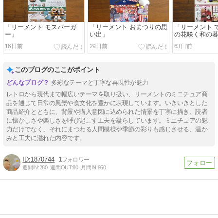
「リーメント モスバーガ
「リーメント おまつりの思
「リーメント 
ー」
い出」
の花咲く和の
16日前
29日前
63日前
このブログのここがポイント
多彩なテーマと丁寧な再現性が魅力
レトロから現代まで幅広いテーマを取り扱い、リーメントのミニチュア商
品を通じて日常の風景や食文化を豊かに表現しています。いきいきとした
商品紹介とともに、背景や購入意図に込められた情景を丁寧に描き、読者
に懐かしさや楽しさを呼び起こす工夫を凝らしています。ミニチュアの魅
力だけでなく、それにまつわる人間模様や季節の彩りも感じさせる、温か
みと工夫に溢れた内容です。
1870744
1
週間IN:
280
週間OUT:
80
月間IN:
950