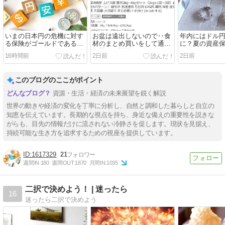
いまの日本円の危機に対す
お盆は遠出しないので‥食
年内にはドル円
る保険がゴールドである、
材のまとめ買いをして通貨
に？夏の資産
ただそれだけ。
危機への対策をしていきま
イトゴールド
16時間前
2日前
2日前
す。
す。
このブログのここがポイント
資源・生活・経済の未来展望を鋭く解説
世界の動きや経済の変化を丁寧に分析し、自然と調和した暮らしと自立の
知恵を伝えています。長期的な視点を持ち、身近な備えの重要性を説きな
がらも、目先の情報だけに流されない冷静さを促します。現状を見据え、
持続可能な生き方を追求するための視座を提供しています。
1617329
21
週間IN:
180
週間OUT:
1870
月間IN:
1035
二択で決めよう！ | 迷ったら
16
迷ったら二択で決めよう