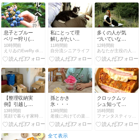
息子とブルー
私にとって理
多くの人が気
ベリー狩り(裏
解しがたい身
づいていない
目的も…)！採
内
慢性不安の10
10時間前
11時間前
12時間前
えりゐのEveRy diaRy
自分流シニアライフ
あなたが主役の人生をハッピーに生きる秘訣
れたてブルー
の原因
ベリーで贅沢
スムージー
【整理収納実
孫とかき
クロックムッ
例】引越しか
氷・・・
シュ知ってま
ら3か月。開
すか？
13時間前
13時間前
15時間前
笑顔で暮らす家時間〜整理収納・片づけ・自宅セミナー〜＠千葉
老後に向けての楽しいシンプル生活
ファンタスティック Night
けられなかっ
た段ボールが
スッキリ！
全て表示