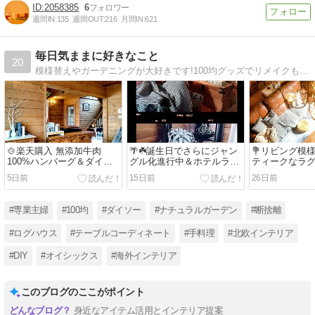
2058385
6
週間IN:
135
週間OUT:
216
月間IN:
621
毎日気ままに好きなこと
20
模様替えやガーデニングが大好きです!100均グッズでリメイクも!毎日気ままに好きなことをつづってます。家族やお出かけのことなども。
🍲楽天購入 無添加牛肉
🌴☘️誕生日でさらにジャン
💐リビング模
100%ハンバーグ＆ダイソ
グル化進行中＆ホテルライ
ティークなラ
ーのシンプル収納🧺
クな香り☘️🌴
ら隠し💐
5日前
15日前
26日前
#専業主婦
#100均
#ダイソー
#ナチュラルガーデン
#断捨離
#ログハウス
#テーブルコーディネート
#手料理
#北欧インテリア
#DIY
#オイシックス
#海外インテリア
このブログのここがポイント
身近なアイテム活用とインテリア提案