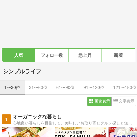
人気
フォロー数
急上昇
新着
シンプルライフ
1〜30位
31〜60位
61〜90位
91〜120位
121〜150位
画像表示
文字表示
オーガニックな暮らし
1
心地良い暮らしを目指して、美味しいお取り寄せグルメ探しと無印良品やunicoの家具で築30年超えの古い賃貸マンションのおしゃれ化を推進中！