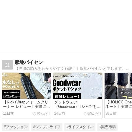
服地パイセン
21
【洋服の悩みをわかりやすく解説！】服地パイセンと申します。洋服通販の会社に勤める30代半ばの男性です。アパレル業界に15年以上身をおき、川上〜川下まで見てきた専門的な目線で、さまざまな情報をご紹介していきます。
【KicksWrapフォームクリ
グッドウェア
【HOLICC O
ーナー レビュー】実際に使
（Goodwear）Tシャツをレ
ネート】実際
った本音評価｜汚れは落ち
ビュー｜実際に着て感じた
かった相性のい
11日前
24日前
38日前
る？メリット・デメリット
メリット・デメリットを本
を徹底解説
音で紹介
#ファッション
#シンプルライフ
#ライフスタイル
#楽天市場