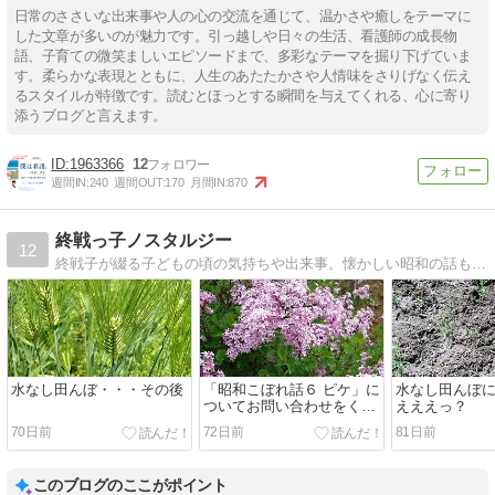
日常のささいな出来事や人の心の交流を通じて、温かさや癒しをテーマに
した文章が多いのが魅力です。引っ越しや日々の生活、看護師の成長物
語、子育ての微笑ましいエピソードまで、多彩なテーマを掘り下げていま
す。柔らかな表現とともに、人生のあたたかさや人情味をさりげなく伝え
るスタイルが特徴です。読むとほっとする瞬間を与えてくれる、心に寄り
添うブログと言えます。
1963366
12
週間IN:
240
週間OUT:
170
月間IN:
870
終戦っ子ノスタルジー
12
終戦子が綴る子どもの頃の気持ちや出来事。懐かしい昭和の話も満載です。
水なし田んぼ・・・その後
「昭和こぼれ話６ ピケ」に
水なし田んぼ
ついてお問い合わせをくだ
えええっ？
さったＭさま
70日前
72日前
81日前
このブログのここがポイント