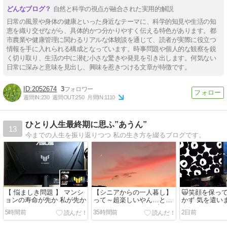
自然と科学の視点が融合された実用的解説
日常の風景や身体の健康といった身近なテーマに、科学的知見や生活の知
恵を織り交ぜながら、具体的かつ分かりやすく伝える特色があります。都
市農業や健康管理に関わるリアルな体験談を通じて、読者が実際に役立つ
情報を手に入れられる構成となっています。時事問題や個人的な観察を鋭
く切り取り、生活の中に潜む小さな驚きや発見を引き出します。何気ない
日常に深みと意味を見出し、興味を惹きつける文章が特徴です。
2052674
3
週間IN:
230
週間OUT:
250
月間IN:
1110
ひとり人生最終期に思ふ”あうん”
13
今までの人生を振り返りつつ 私の生き方を綴るブログです。
【 悩ましき問題 】 マンシ
【シニアからの一人暮し】
🙀笑顔を保っ
ョンの寿命が先か 私が先か
って～超楽しいやん…と思
かず 気を遣い
って始めたのがこのブロ
れるばかり。
5時間前
35時間前
2日前
グ。