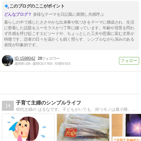
このブログのここがポイント
多様なテーマを日記風に展開し共感呼ぶ
暮らしの中で感じたささやかな出来事や気づきをテーマに構成され、生活
に密着した話題をユーモラスかつ丁寧に綴っています。年齢や背景を問わ
ず共感を呼び起こすエピソードや、ちょっとした工夫や思索に富む文章が
特徴です。読者の日々を温かくも鋭く照らす、シンプルながら深みのある
表現が印象的です。
1598042
28
週間IN:
195
週間OUT:
405
月間IN:
915
子育て主婦のシンプルライフ
14
40代主婦の はるなです。子どもがいても、持つモノは最小限、ラク家事でシンプルな暮らし。貯蓄に励んでいます。