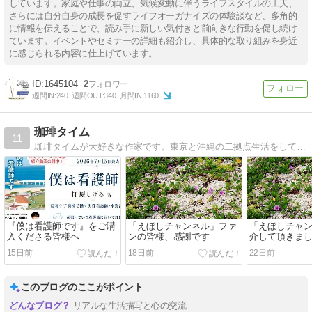
しています。家庭や仕事の両立、気候変動に伴うライフスタイルの工夫、
さらには自分自身の成長を促すライフオーガナイズの体験談など、多角的
に情報を伝えることで、読み手に新しい気付きと前向きな行動を促し続け
ています。イベントやセミナーの詳細も紹介し、具体的な取り組みを身近
に感じられる内容に仕上げています。
1645104
2
週間IN:
240
週間OUT:
340
月間IN:
1160
珈琲タイム
11
珈琲タイムが大好きな作家です。東京と沖縄の二拠点生活をしています。子供が撮った南国の写真を記事と合わせて載せています。皆様の珈琲タイムの癒しになれば幸いです。
『僕は看護師です』をご購
「えぼしチャンネル」ファ
「えぼしチャ
入くださる皆様へ
ンの皆様、感謝です
介して頂きま
15日前
18日前
22日前
このブログのここがポイント
リアルな生活描写と心の交流