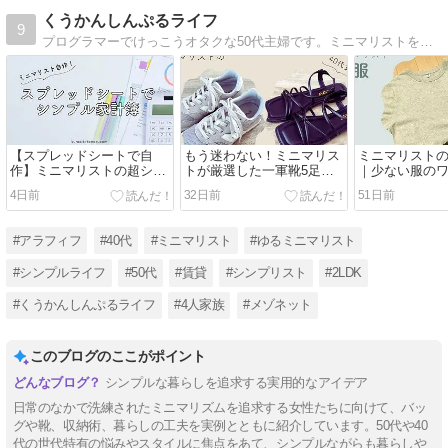
くうかんしんぷるライフ
9
プログラマーでけっこうオタクな50代主婦です。ミニマリストを目指しつつ、家族4人・賃貸2LDKでシンプルな暮らしをしています。
【スプレッドシートで自
もう迷わない！ミニマリス
ミニマリストの
作】ミニマリストの超シン
トが厳選した一軍靴5足
｜少ない服の
プル家計簿
と、選び方の基準【50代女
2026【50代女
4日前
32日前
51日前
性】
#アラフィフ
#40代
#ミニマリスト
#ゆるミニマリスト
#シンプルライフ
#50代
#賃貸
#シンプリスト
#2LDK
#くうかんしんぷるライフ
#4人家族
#メゾネット
このブログのここがポイント
シンプルな暮らしを追求する実用的なアイデア
日常のなかで洗練されたミニマリズムを追求する女性たちに向けて、バッ
グや靴、収納術、暮らしの工夫を実例とともに紹介しています。50代や40
代の世代特有の悩みやスタイルに焦点をあて、シンプルながらも暮らしや