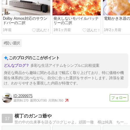
Dolby Atmos対応のサウン
発火しないモバイルバッテ
電動かき氷器
ドバーの二択
リーの二択
1年前
1年1ヶ月前
1年2ヶ月前
#賢い選択
このブログのここがポイント
多彩な生活アイテムをシンプルに比較提案
身近な商品から趣味に関わる品まで幅広く取り上げており、特に価格や機
能を体系的に比べながら、自分に合った選択をサポートします。誇張を避
け、わかりやすさを重視した内容が特徴です。
2099975
週間IN:
170
週間OUT:
90
月間IN:
760
横丁のガンコ爺や
17
世の中の出来事を語るブログじゃよ。頑固一徹 根は純真 ちーとへそ曲がり。