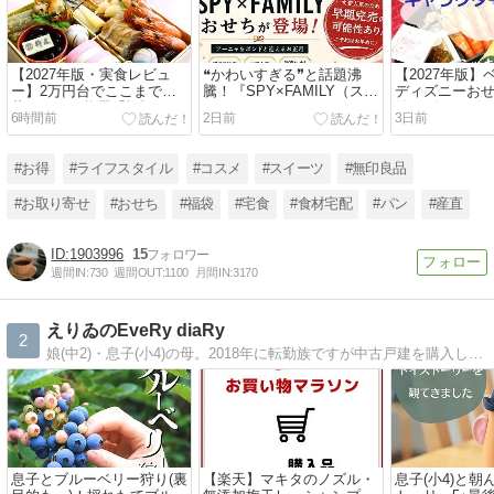
【2027年版・実食レビュ
❝かわいすぎる❞と話題沸
【2027年版
ー】2万円台でここまで豪
騰！『SPY×FAMILY（スパ
ディズニーお
華！グルメ杵屋「招福」
イファミリー）』おせちが
始！ズートピア
6時間前
2日前
3日前
を“コスパNo.1おせち”に推
初登場
プーさん100
す理由
期完売に注意
#お得
#ライフスタイル
#コスメ
#スイーツ
#無印良品
#お取り寄せ
#おせち
#福袋
#宅食
#食材宅配
#パン
#産直
1903996
15
週間IN:
730
週間OUT:
1100
月間IN:
3170
えりゐのEveRy diaRy
2
娘(中2)・息子(小4)の母。2018年に転勤族ですが中古戸建を購入しました。家の事・子育ての事・お買い物の事・こどもごはんの記録を書いてます。
息子とブルーベリー狩り(裏
【楽天】マキタのノズル・
息子(小4)と