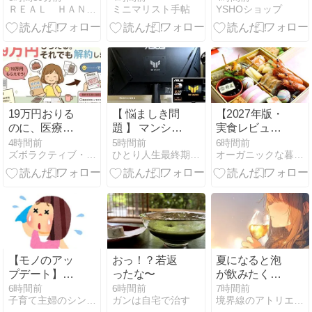
ＲＥＡＬ ＨＡＮＤＭＡＤＥ -Ｂｌｏｇ-
ミニマリスト手帖
YSHOショップ
時よりリミテ
る、小さなワ
ワイドパンツ
ッドセールを
ークスペース
レディース ボ
スタートしま
トムス
す。
19万円おりる
【 悩ましき問
【2027年版・
のに、医療保
題 】 マンショ
実食レビュ
険を解約する
ンの寿命が先
ー】2万円台
4時間前
5時間前
6時間前
ズボラクティブ・ライフ｜リノベ団地×子育て×ミニマリスト挑戦
ひとり人生最終期に思ふ”あうん”
オーガニックな暮らし
タイミングの
か 私が先か
でここまで豪
話
華！グルメ杵
屋「招福」
を“コスパNo.1
おせち”に推す
理由
【モノのアッ
おっ！？若返
夏になると泡
プデート】夏
ったな〜
が飲みたくな
用の敷パッド
るよな
6時間前
6時間前
7時間前
子育て主婦のシンプルライフ
ガンは自宅で治す
境界線のアトリエ -The Muted World-
を購入しまし