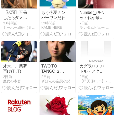
【話題】不倫
もう今夏ナン
Number_i チケ
したらダメな
バーワンだわ
ット代が最高
のに、なぜか
3万2800円！
33時間前
33時間前
2日前
ミーハー総研（ミーハー総合研究所）
KAME HERE
ランダムビュー セレクト
不倫するドラ
旧ジャニは格
マが流行る理
安、BTSは最
由がコチ
高4万5000
ラ・・・・
円、ブルー
ノ・マーズは
15万円/ 滝沢
社長
才木、、悪夢
TWO TO
カグラバチ バ
再び(T . T)
TANGO ２４
トル・アクシ
９ 和７８
ョンカグラバ
2日前
2日前
2日前
魔女の本音
ざぼんの空想小説
【堕天使Hum】 - 【堕天使Hum】
チ2026年9月