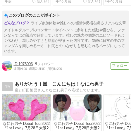
1年前
1年2ヶ月前
1年2ヶ月前
このブログのここがポイント
ライブ参加体験や推しへの感謝や祝福を綴るリアルな文章
アイドルグループのコンサートやイベントに参加した感動や喜びを、ファ
ンならではの視点で紹介しています。推しの魅力や個別のエピソードもよ
く伝わり、親しみやすさと熱意が詰まった内容です。気軽に日常の中のフ
ァンダムを楽しめる一方、仲間とのつながりも感じられるページになって
います。
1975096
9
週間IN:
20
週間OUT:
80
月間IN:
200
ありがとう！嵐 こんにちは！なにわ男子
19
嵐と町田慎吾さんとなにわ男子を応援しています。
なにわ男子 Debut Tour2022
なにわ男子 Debut Tour2022
なにわ男子 Debut
『1st Love』7月28日大阪?
『1st Love』7月28日大阪?
『1st Love』