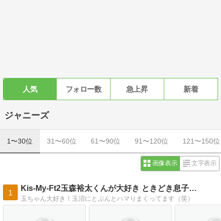
人気
フォロー数
急上昇
新着
ジャニーズ
1〜30位
31〜60位
61〜90位
91〜120位
121〜150位
画像表示
文字表示
Kis-My-Ft2玉森裕太くんが大好き ときどき息子…
1
玉ちゃん大好き！玉沼にとぷんとハマりまくってます（笑）