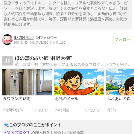
医療ドラマやアイドル、エンタメを軸に、リアルな裏側や知られざるエピ
ソードを鋭く解説します。各ジャンルの魅力を余すところなく伝え、詳細
な人物紹介や最新情報も網羅。読者の好奇心を刺激し、多角的な視点から
楽しめる内容が特徴です。毎回、深掘りと新発見で満足度を高め、知識や
感動を広げます。
2047638
14
週間IN:
40
週間OUT:
390
月間IN:
150
ほのぼの占い師“村野大衡”
15
乾元紫微斗数「村野大衡」によるお気楽なブログ。いつでも完全マイウェイ！
タワマンの疑問
お礼のメール
ふれあいの森
2時間50分前
26時間前
2日前
このブログのここがポイント
心理と科学を融合した実践指南