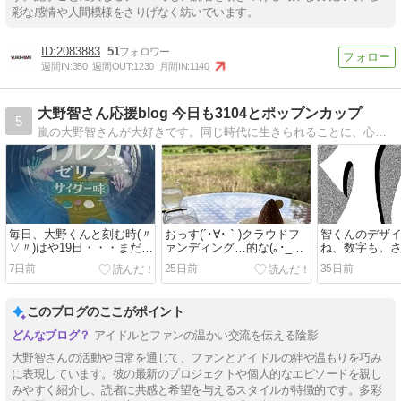
彩な感情や人間模様をさりげなく紡いでいます。
2083883
51
週間IN:
350
週間OUT:
1230
月間IN:
1140
大野智さん応援blog 今日も3104とポップンカップ
5
嵐の大野智さんが大好きです。同じ時代に生きられることに、心から感謝しています(*´ー｀*)
毎日、大野くんと刻む時(〃
おっす(´･∀･｀)クラウドフ
智くんのデザ
▽〃)はや19日・・・まだ
ァンディング…的な(｡･_･｡)
ね、数字も。
19日？しあわせ増幅中～♪
みんなで作る『大野智の島
ンまで、あと1
7日前
25日前
35日前
「さと島』
ぐ あと9日！
このブログのここがポイント
アイドルとファンの温かい交流を伝える陰影
大野智さんの活動や日常を通じて、ファンとアイドルの絆や温もりを巧み
に表現しています。彼の最新のプロジェクトや個人的なエピソードを親し
みやすく紹介し、読者に共感と希望を与えるスタイルが特徴的です。多彩