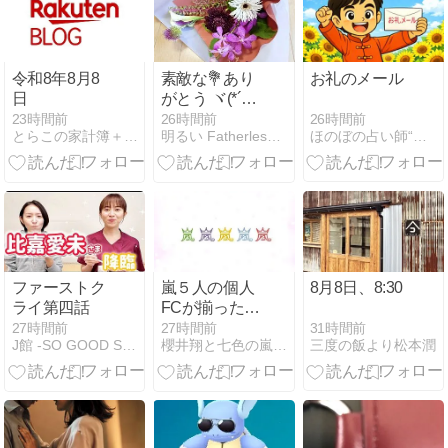
令和8年8月8
素敵な💐あり
お礼のメール
日
がとう ヾ(*´∀
｀*)ﾉ
26時間前
23時間前
26時間前
ほのぼの占い師“村野大衡”
とらこの家計簿＋∞
明るい Fatherless Family
ファーストク
嵐５人の個人
8月8日、8:30
ライ第四話
FCが揃った
AMNOS
31時間前
27時間前
27時間前
三度の飯より松本潤
J館 -SO GOOD SO HAPPY-
櫻井翔と七色の嵐フルな日々