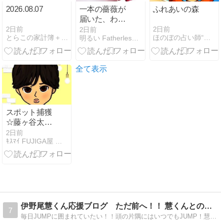
2026.08.07
一本の薔薇が
ふれあいの森
届いた、わか
りやすく夏バ
2日前
2日前
2日前
とらこの家計簿＋∞
ほのぼの占い師“村野大衡”
明るい Fatherless Family
テです
全て表示
スポット捕獲
☆藤ヶ谷太輔
古着モノ語り
2日前
ｷｽﾏｲ FUJIGA屋 藤ヶ谷太輔観察ブログ
@仙台編
伊野尾慧くん応援ブログ ただ前へ！！ 慧くんとの幸せLife
7
毎日JUMPに囲まれていたい！！頭の片隅にはいつでもJUMP！慧くんのこと、JUMPくんのこと、毎日のちょっとした出来事を書いています( ´∀｀)