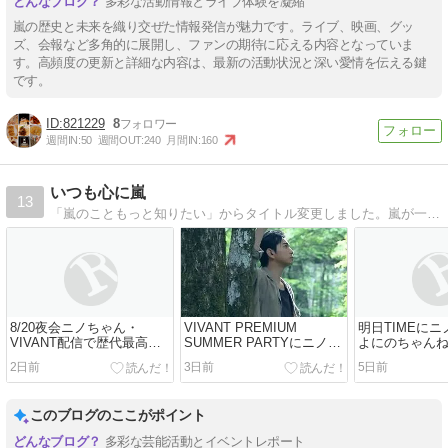
多彩な活動情報とライブ体験を凝縮
嵐の歴史と未来を織り交ぜた情報発信が魅力です。ライブ、映画、グッ
ズ、会報など多角的に展開し、ファンの期待に応える内容となっていま
す。高頻度の更新と詳細な内容は、最新の活動状況と深い愛情を伝える鍵
です。
821229
8
週間IN:
50
週間OUT:
240
月間IN:
160
いつも心に嵐
13
「嵐のこともっと知りたい」からタイトル変更しました。嵐が一番大好き、そしてジャニーズ大好きな、ニノ担まるるんのブログです。
8/20夜会ニノちゃん・
VIVANT PREMIUM
明日TIMEに
VIVANT配信で歴代最高記
SUMMER PARTYにニノ出
よにのちゃんね
録ほか
演・JCB新CM・翔くん
くんMUSIC EX
2日前
3日前
5日前
BAKUNEメイキング・潤く
メント動画ほ
んインスタ・よにのちゃん
ねる#551
このブログのここがポイント
多彩な芸能活動とイベントレポート