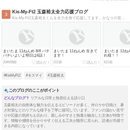
Mute
Kis-My-Ft2 玉森裕太全力応援ブログ
3
Kis-My-Ft2玉森裕太くんを全力全身で応援してます。かなりの盲目ですがよろしくお願いします
まいたま 11ねんめ 8/8 パチ
まいたま 11ねんめ 生きて
まいたま 11ねん
パチいよいよ明日は6話！
ます！
れ様！！
20時間前
2日前
6日前
#KisMyFt2
#キスマイ
#玉森裕太
このブログのここがポイント
リアルな日常と熱意伝える語り口
玉森裕太の自然体な魅力を伝えるエピソードが多く、外ロケや日焼け、暑
さ対策などのリアルな様子を丁寧に描写しています。ファンの温かい見守
りや応援の気持ちも伝わり、親しみやすさと熱量が融合した文体が特徴で
す。情報や感情を分かりやすく伝える工夫が随所に見られ、読者が共感で
きる内容になっています。