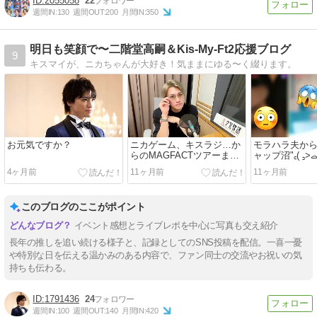
2055058
22
週間IN:
130
週間OUT:
200
月間IN:
350
明日も笑顔で〜二階堂高嗣＆Kis-My-Ft2応援ブログ
9
キスマイが、ニカちゃんが大好き！気ままにゆる〜く綴ります。
お元気ですか？
ニカゲーム、キスラジ…か
モラハラ夫か
らのMAGFACTツアーまと
め♬.*ﾟ少し愛知
4ヶ月前
11ヶ月前
11ヶ月前
このブログのここがポイント
イベント感想とライブレポを中心に写真も交え紹介
長年の推しを追い続ける様子と、記録としてのSNS投稿を配信。一喜一憂
や特別な日を伝える温かみのある内容で、ファン同士の交流やお祝いの気
持ちも伝わる。
1791436
24
週間IN:
100
週間OUT:
140
月間IN:
420