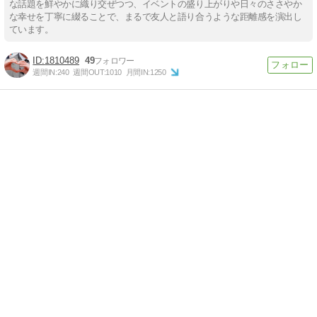
な話題を鮮やかに織り交ぜつつ、イベントの盛り上がりや日々のささやか
な幸せを丁寧に綴ることで、まるで友人と語り合うような距離感を演出し
ています。
1810489
49
週間IN:
240
週間OUT:
1010
月間IN:
1250