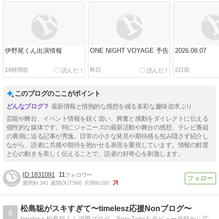
伊野尾くん出演情報
ONE NIGHT VOYAGE 予告
2026.08.07
14時間前
昨日
2日前
このブログのここがポイント
最新情報と情熱的な感想を綴る多彩な趣味追求ぶり
芸能や舞台、イベント情報を鋭く追い、興奮と感動をダイレクトに伝える
個性的な媒体です。特にジャニーズの最新活動や舞台の感想、テレビ番組
の裏側に迫る記事が秀逸。日常の小さな発見や期待感も包み隠さず紹介し
ながら、読者に共感や期待を抱かせる表現を重視しています。情報の鮮度
と心の動きを美しく伝えることで、読者の好奇心を刺激します。
1831091
11
週間IN:
140
週間OUT:
560
月間IN:
260
松島聡がスキすぎて〜timelesz応援Nonブログ〜
8
timelesz 松島聡くん溺愛ブログ。SexyZoneをデビュー当時から応援。掛け持ち無し。聴覚障がいのツインズとともにテッペン目指す彼らにどこまでもついて行きます(重)