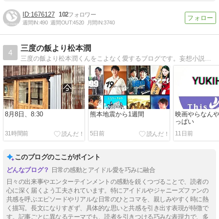
1676127
102
週間IN:
490
週間OUT:
4520
月間IN:
3740
三度の飯より松本潤
4
三度の飯より松本潤くんをこよなく愛するブログです。妄想小説を再開致しました。
8月8日、8:30
熊本地震から1週間
映画やらなん
っぱい
31時間前
5日前
11日前
このブログのここがポイント
日常の感動とアイドル愛を巧みに融合
日々の出来事やエンターテインメントの感動を鋭くつづることで、読者の
心に深く届くよう工夫されています。特にアイドルやジャニーズファンの
共感を呼ぶエピソードやリアルな日常のひとコマを、親しみやすく時に熱
く描写。長文になりすぎず、具体的な思いと共感を引き出す表現が特徴で
す。記事ごとに異なるテーマでも、読者を引きつける巧みな表現力で、多