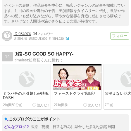
イベントの裏側、作品紹介を中心に、幅広いジャンルの記事を掲載してい
ます。注目の映画や舞台の予告、出演情報をタイムリーに伝え、裏話や作
品への想いも盛り込みながら、華やかな世界を身近に感じさせる構成で
す。さりげなく人間味や温かさを伝える文章が特徴です。
934074
14
週間IN:
40
週間OUT:
690
月間IN:
230
J館 -SO GOOD SO HAPPY-
14
timelesz松島聡くんに憧れて
ミツバチのお引越し@鉄腕
ファーストクライ第四話
㊗消えない花火
DASH
2時間50分前
27時間前
7日前
このブログのここがポイント
医療、芸能、日常を巧みに融合した多彩な話題展開