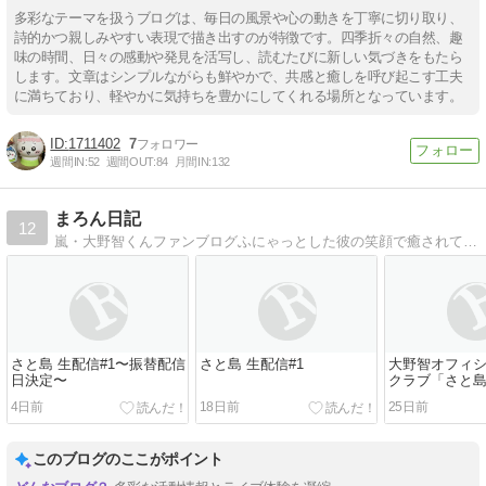
多彩なテーマを扱うブログは、毎日の風景や心の動きを丁寧に切り取り、
詩的かつ親しみやすい表現で描き出すのが特徴です。四季折々の自然、趣
味の時間、日々の感動や発見を活写し、読むたびに新しい気づきをもたら
します。文章はシンプルながらも鮮やかで、共感と癒しを呼び起こす工夫
に満ちており、軽やかに気持ちを豊かにしてくれる場所となっています。
1711402
7
週間IN:
52
週間OUT:
84
月間IN:
132
まろん日記
12
嵐・大野智くんファンブログふにゃっとした彼の笑顔で癒されていま〜す。
さと島 生配信#1〜振替配信
さと島 生配信#1
大野智オフィ
日決定〜
クラブ「さと島 
JIMA」
4日前
18日前
25日前
このブログのここがポイント