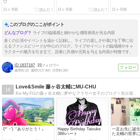
♡
11ヶ月前
11ヶ月前
11ヶ月前
このブログのここがポイント
ライブの臨場感と細やかな感情表現が光る内容
多くの公演やイベントを温かく記録し、ライブの楽しさや喜びを丁寧に伝
えるファンエピソードが中心のブログ。ライブやイベントの臨場感やキャ
ラクターの魅力を引き立て、読者に共感や元気を与える内容が特徴です。
1837187
21
週間IN:
20
週間OUT:
400
月間IN:
260
Love&Smile 藤ヶ谷太輔にMU-CHU
18
Kis-My-Ft2の藤ヶ谷太輔に夢中なアラサー女子のブログ！気分屋更新で、気分でいきなりロケ地巡りしたりします(´∀｀*)
ξ*‘ ｰ‘)『ありがとう！』
Happy Birthday Taisuke
一足お先に誕
38thハート
た太輔の世界
て…