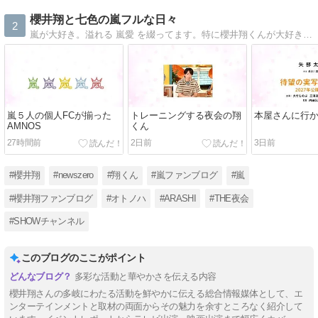
櫻井翔と七色の嵐フルな日々
2
嵐が大好き。溢れる 嵐愛 を綴ってます。特に櫻井翔くんが大好き、日々嵐の５人に癒されてます。
嵐５人の個人FCが揃った
トレーニングする夜会の翔
本屋さんに行
AMNOS
くん
27時間前
2日前
3日前
#櫻井翔
#newszero
#翔くん
#嵐ファンブログ
#嵐
#櫻井翔ファンブログ
#オトノハ
#ARASHI
#THE夜会
#SHOWチャンネル
このブログのここがポイント
多彩な活動と華やかさを伝える内容
櫻井翔さんの多岐にわたる活動を鮮やかに伝える総合情報媒体として、エ
ンターテインメントと取材の両面からその魅力を余すところなく紹介して