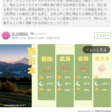
います。イベントレポートからテレビ出演、映画出演まで幅広くカバー
し、翔さんのキャラクターや舞台裏の様子を具体的に伝達します。読む者
を惹きつける鋭い表現を駆使しながらも、ハイクオリティな情報を抑えつ
つ四季折々の逸話に彩りを添え、日常の中に潜む輝きや人間味を浮き彫り
にしています。まるで親しい友人のように親身に語るトーンで、翔さんの
魅力をより深く理解できる内容となっています。
1688600
74
週間IN:
1240
週間OUT:
2600
月間IN:
5230
もっと見る
arrow_forward_ios
Powered by 
GliaStudios