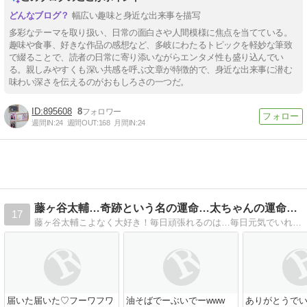
幅広い趣味と身近な出来事を描写
多彩なテーマを取り扱い、日常の面白さや人間模様に焦点を当てている。
趣味や食事、好きな作品の感想など、多岐にわたるトピックを軽妙な筆致
で綴ることで、読者の日常に寄り添いながらエンタメ性も盛り込んでい
る。親しみやすくも深い共感を呼ぶ文章が特徴的で、身近な出来事に潜む
味わい深さを伝えるのがおもしろさの一つだ。
895608
8
週間IN:
24
週間OUT:
168
月間IN:
24
藤ヶ谷太輔…奇跡という名の運命…太ちゃんの運命girl…
17
藤ヶ谷太輔こよなく大好き！毎日頑張れるのは…毎日元気でいれるのは全部太ちゃんのお陰…太ちゃんがいてくれるから…さぉリンゴはいます！
届いた届いた♡フーワフワ
油そばでーぶいでーwww
ありがとうで