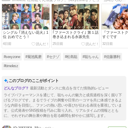
シングル ｢消えない花火｣ 1
｢ファーストクライ｣ 第１話
『ファースト
位 おめでとう！
巻き込まれる永坂先生
すぐです
4日前
25日前
32日前
#sexyzone
#菊池風磨
#セクゾ
#松島聡
#聡ちゃん
#佐藤勝利
#timelesz
このブログのここがポイント
最新活動とダンスに焦点を当てた情熱的レビュー
ライブパフォーマンスを通じて、聡ちゃんの魅力と成長過程を深く掘り下
げるブログです。まるでライブの興奮や日常の一コマを共に体感できるよ
うな内容を目指し、ファンの熱い思いや喜びが伝わる表現を重視していま
す。公式発表やSNS投稿を巧みに取り入れ、リアルタイムの情報ととも
に、それぞれの舞台裏や舞台を彩る瞬間を鮮やかに描写します。