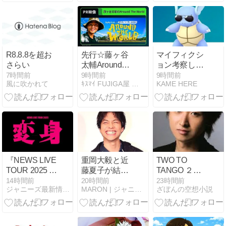
R8.8.8を超お
先行☆藤ヶ谷
マイフィクシ
さらい
太輔Around
ョン考察して
The World ダ
みた
7時間前
9時間前
9時間前
風に吹かれて
ｷｽﾏｲ FUJIGA屋 藤ヶ谷太輔観察ブログ
KAME HERE
イジェスト
『NEWS LIVE
重岡大毅と近
TWO TO
TOUR 2025 変
藤夏子が結婚
TANGO ２５
身』Blu-ray＆
か？彼女のア
０ 和７９
14時間前
20時間前
23時間前
ジャニーズ最新情報。
MARON | ジャニーズの話題・最新情報をお届け
ざぼんの空想小説
DVD 9月15日
ーティスト活
発売決定！予
動終了と長年
約受付開始
の匂わせが一
致