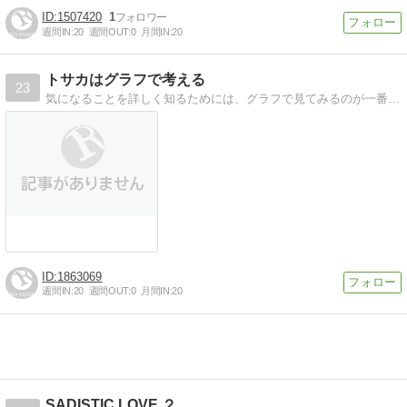
1507420
1
週間IN:
20
週間OUT:
0
月間IN:
20
トサカはグラフで考える
23
気になることを詳しく知るためには、グラフで見てみるのが一番です。「解散したジャニーズ歴代グループの活動年数」など、いろいろなことをグラフにして考えてみます。
1863069
週間IN:
20
週間OUT:
0
月間IN:
20
SADISTIC LOVE ２