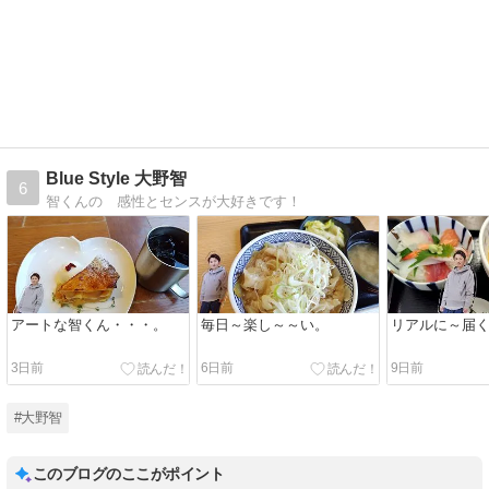
Blue Style 大野智
6
智くんの 感性とセンスが大好きです！
アートな智くん・・・。
毎日～楽し～～い。
リアルに～届
3日前
6日前
9日前
#大野智
このブログのここがポイント