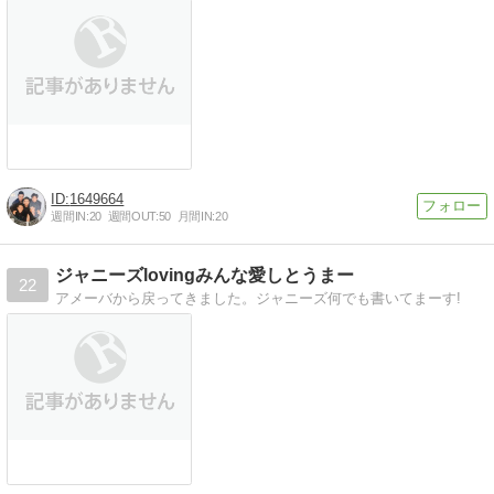
1649664
週間IN:
20
週間OUT:
50
月間IN:
20
ジャニーズlovingみんな愛しとうまー
22
アメーバから戻ってきました。ジャニーズ何でも書いてまーす!