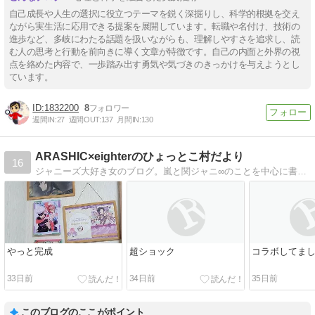
自己成長や人生の選択に役立つテーマを鋭く深掘りし、科学的根拠を交え
ながら実生活に応用できる提案を展開しています。転職や名付け、技術の
進歩など、多岐にわたる話題を扱いながらも、理解しやすさを追求し、読
む人の思考と行動を前向きに導く文章が特徴です。自己の内面と外界の視
点を絡めた内容で、一歩踏み出す勇気や気づきのきっかけを与えようとし
ています。
1832200
8
週間IN:
27
週間OUT:
137
月間IN:
130
ARASHIC×eighterのひょっとこ村だより
16
ジャニーズ大好き女のブログ。嵐と関ジャニ∞のことを中心に書いてるので、ファンの方は遊びに来てね。
やっと完成
超ショック
コラボしてま
33日前
34日前
35日前
このブログのここがポイント