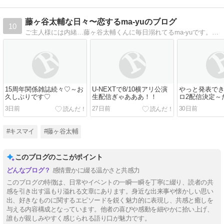
藤ヶ谷太輔な日々〜恋するma-yuのブログ
10
ご主人様には内緒…藤ヶ谷太輔くんに毎日溺れてるma-yuです。間違っていてもキミを愛してる…その言葉だけで生きていける。
15周年関係雑誌続々♡～お
U-NEXTで8/10横アリ公演
やっと発表で
久しぶりです♡
生配信ぎゃあああ！！
ロ2配信決定～
らむ0710
3日前
27日前
30日前
#キスマイ
#藤ヶ谷太輔
このブログのここがポイント
感情豊かに綴る温かさと共感力
このブログの特徴は、日常やイベントの一瞬一瞬を丁寧に綴り、読者の共
感を引き出す温もり溢れる文章にあります。身近な出来事や懐かしい思い
出、好きなものに関するエピソードを鋭く魅力的に表現し、共感と癒しを
与える内容構成となっています。他者の喜びや感動を細やかに拾い上げ、
誰もが親しみやすく感じられる語り口が魅力です。