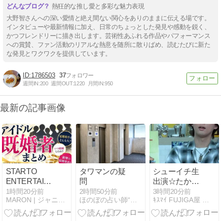
熱狂的な推し愛と多彩な魅力表現
大野智さんへの深い愛情と絶え間ない関心をありのままに伝える場です。
インタビューや最新情報に加え、日常のちょっとした発見や感動を鋭く、
かつフレンドリーに描き出します。芸術性あふれる作品やパフォーマンス
への賞賛、ファン活動のリアルな熱意を随所に散りばめ、読むたびに新た
な発見とワクワクを提供しています。
1786503
37
週間IN:
200
週間OUT:
1220
月間IN:
950
最新の記事画像
STARTO
タワマンの疑
シューイチ生
ENTERTAINMENT
問
出演☆たかし
所属アイドル
飯ウォッチン
1時間20分前
2時間50分前
3時間20分前
MARON | ジャニーズの話題・最新情報をお届け
ほのぼの占い師“村野大衡”
ｷｽﾏｲ FUJIGA屋 藤ヶ谷太輔観察ブログ
（旧ジャニー
グ&ダウジン
ズ）既婚者ま
グに興味津々
とめ