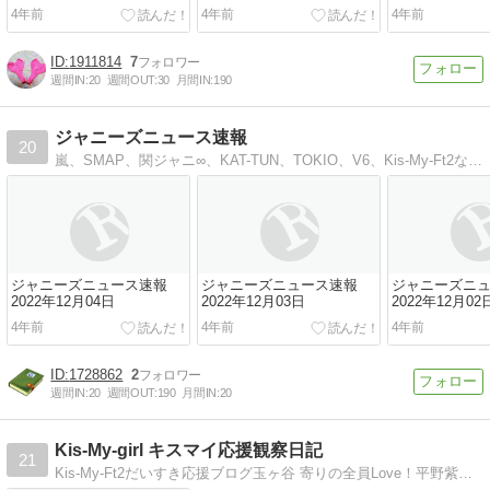
4年前
4年前
4年前
1911814
7
週間IN:
20
週間OUT:
30
月間IN:
190
ジャニーズニュース速報
20
嵐、SMAP、関ジャニ∞、KAT-TUN、TOKIO、V6、Kis-My-Ft2などジャニーズ情報を速報でお届け
ジャニーズニュース速報
ジャニーズニュース速報
ジャニーズニ
2022年12月04日
2022年12月03日
2022年12月02
4年前
4年前
4年前
1728862
2
週間IN:
20
週間OUT:
190
月間IN:
20
Kis-My-girl キスマイ応援観察日記
21
Kis-My-Ft2だいすき応援ブログ玉ヶ谷 寄りの全員Love！平野紫耀くんにぞっこん(*´∀｀)岸くんをはじめJr.大好き!!うがままに愛を叫んでます(笑)