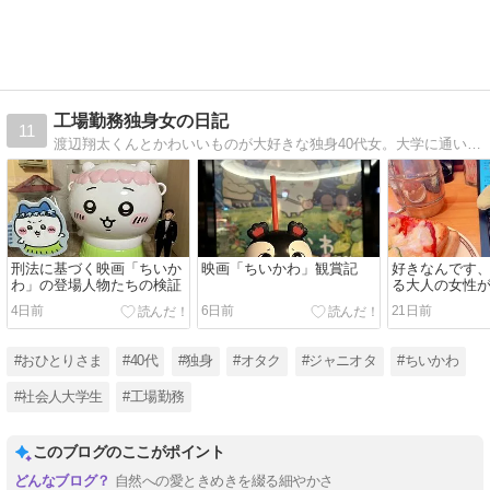
工場勤務独身女の日記
11
渡辺翔太くんとかわいいものが大好きな独身40代女。大学に通い始めました。
刑法に基づく映画「ちいか
映画「ちいかわ」観賞記
好きなんです
わ」の登場人物たちの検証
る大人の女性
4日前
6日前
21日前
#おひとりさま
#40代
#独身
#オタク
#ジャニオタ
#ちいかわ
#社会人大学生
#工場勤務
このブログのここがポイント
自然への愛ときめきを綴る細やかさ