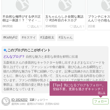
不自然な俺呼びする伊川正
玉ちゃんらしさ全開な裏話
ブランチにキ
樹は一体誰！？「マイ・フ
♡ #15年目のキスログ
んん♡その他
ィクション」今夜5話
ュー15周年企
8時間前
35時間前
2日前
る♡
#KisMyFt2
#キスマイ
#玉森裕太
#玉ちゃん
このブログのここがポイント
自然な魅力と多彩な表情を鮮明に伝達
玉森裕太さんの多面的なキャラクターを映し出すさまざまなエピソードを
取り上げています。ファッションや食の趣味、遊び心あふれる瞬間など、
彼の人間的な魅力を丁寧に紐解いています。記事は洗練された言葉選びと
ともに、飾らない言い回しを用いて、玉ちゃんの本質に迫る内容を心掛け
ています。ファンの情熱や気さくさ、スターとしての魅力が感じられる記
事群は、彼の普段の姿と輝きを余すところなく伝え、自然と惹きつけられ
【Tips】気になるブログをフォロー。

登録不要。更新を逃さずキャッチ！
る媒体となっています。
閉じる
1824202
118
週間IN:
1480
週間OUT:
6810
月間IN:
6260