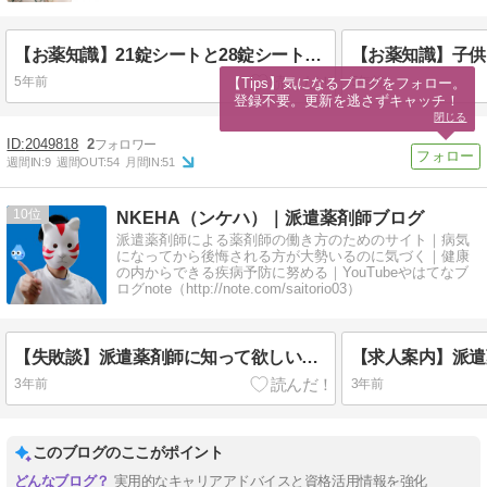
【お薬知識】21錠シートと28錠シートの存在する「ジェミーナ」の使い分けを見る
5年前
5年前
【Tips】気になるブログをフォロー。

登録不要。更新を逃さずキャッチ！
閉じる
2049818
2
週間IN:
9
週間OUT:
54
月間IN:
51
10
NKEHA（ンケハ）｜派遣薬剤師ブログ
派遣薬剤師による薬剤師の働き方のためのサイト｜病気
になってから後悔される方が大勢いるのに気づく｜健康
の内からできる疾病予防に努める｜YouTubeやはてなブ
ログnote（http://note.com/saitorio03）
【失敗談】派遣薬剤師に知って欲しい賃貸契約の注意点【契約更新のタイミングで無職！？】
3年前
3年前
このブログのここがポイント
実用的なキャリアアドバイスと資格活用情報を強化