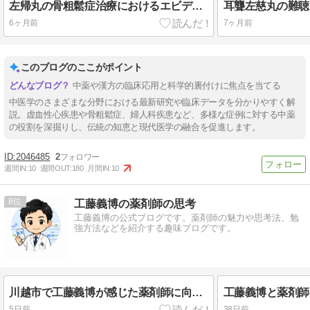
左帰丸の骨粗鬆症治療におけるエビデンス：基礎研究と臨床研究の現状
6ヶ月前
7ヶ月前
このブログのここがポイント
中薬や漢方の臨床応用と科学的裏付けに焦点を当てる
中医学のさまざまな分野における最新研究や臨床データを分かりやすく解
説。虚血性心疾患や骨粗鬆症、婦人科疾患など、多様な症例に対する中薬
の役割を深掘りし、伝統の知恵と現代医学の融合を促進します。
2046485
2
週間IN:
10
週間OUT:
180
月間IN:
10
8
工藤義博の薬剤師の思考
工藤義博の公式ブログです。薬剤師の魅力や思考法、勉
強方法などを紹介する趣味ブログです。
川越市で工藤義博が感じた薬剤師に向いている人の特徴２選
5日前
38日前