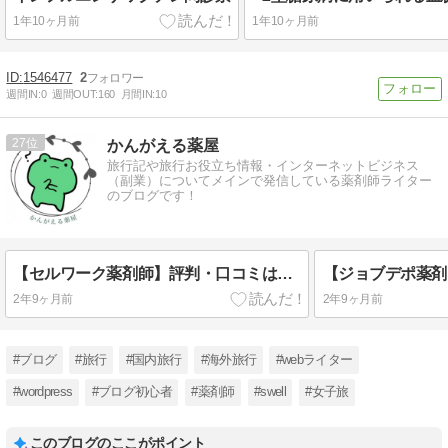
1年10ヶ月前
1年10ヶ月前
1546477
2
週間IN:
0
週間OUT:
160
月間IN:
10
27
かんがえる薬屋
旅行記や旅行お役立ち情報・インターネットビジネス
（副業）についてメインで発信している薬剤師ライター
のブログです！
【セルワーク薬剤師】評判・口コミは？求人数が圧倒的！現役薬剤師が徹底解説！
2年9ヶ月前
2年9ヶ月前
#ブログ
#旅行
#国内旅行
#海外旅行
#webライター
#wordpress
#ブログ初心者
#薬剤師
#swell
#女子旅
このブログのここがポイント