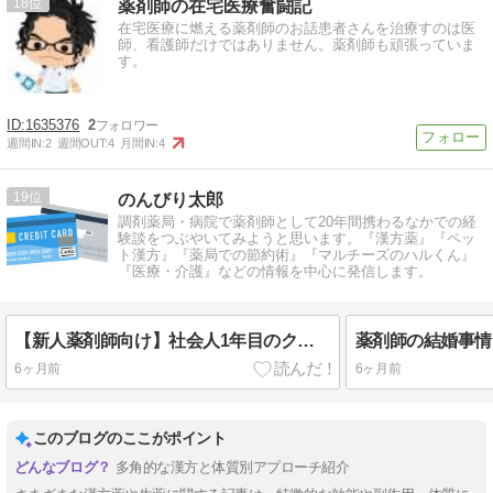
18
薬剤師の在宅医療奮闘記
在宅医療に燃える薬剤師のお話患者さんを治療すのは医
師、看護師だけではありません。薬剤師も頑張っていま
す。
1635376
2
週間IN:
2
週間OUT:
4
月間IN:
4
19
のんびり太郎
調剤薬局・病院で薬剤師として20年間携わるなかでの経
験談をつぶやいてみようと思います。『漢方薬』『ペッ
ト漢方』『薬局での節約術』『マルチーズのハルくん』
『医療・介護』などの情報を中心に発信します。
【新人薬剤師向け】社会人1年目のクレジットカード選び｜楽天カードのメリットと失敗しない使い方
6ヶ月前
6ヶ月前
このブログのここがポイント
多角的な漢方と体質別アプローチ紹介