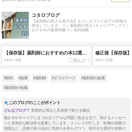
6
コタロブログ
【薬剤師の収入を最大化】をコンセプトに以下の情報を
発信しています。１）薬剤師の収入×キャリアアップ２）
おすすめの副業戦略３）節約戦略
【保存版】薬剤師におすすめの本12選｜新人・病院勤務まで役立つキャリア本を厳選
1年4ヶ月前
1年4ヶ月前
#節約
#副業
#薬剤師
#ダブルワーク
#薬剤師の副業
#薬剤師の転職
このブログのここがポイント
実用的な視点と具体例で刺さる解説
働き方やキャリアにまつわるリアルな問題に焦点を当て、刺さるメッセー
ジと具体的な解決策を提案しています。ストレスや忙しさ、転職や副業の
知識など、読者の張り詰めた気持ちを和らげつつ、前向きな選択や改善の