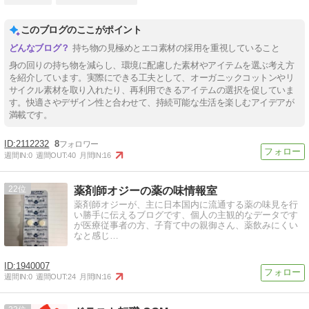
このブログのここがポイント
持ち物の見極めとエコ素材の採用を重視していること
身の回りの持ち物を減らし、環境に配慮した素材やアイテムを選ぶ考え方
を紹介しています。実際にできる工夫として、オーガニックコットンやリ
サイクル素材を取り入れたり、再利用できるアイテムの選択を促していま
す。快適さやデザイン性と合わせて、持続可能な生活を楽しむアイデアが
満載です。
2112232
8
週間IN:
0
週間OUT:
40
月間IN:
16
22
薬剤師オジーの薬の味情報室
薬剤師オジーが、主に日本国内に流通する薬の味見を行
い勝手に伝えるブログです、個人の主観的なデータです
が医療従事者の方、子育て中の親御さん、薬飲みにくい
なと感じ…
1940007
週間IN:
0
週間OUT:
24
月間IN:
16