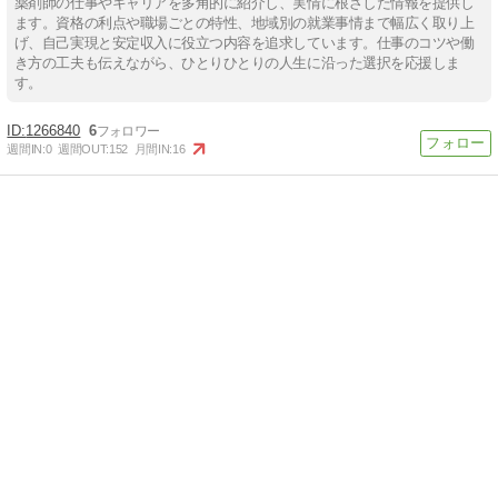
薬剤師の仕事やキャリアを多角的に紹介し、実情に根ざした情報を提供し
ます。資格の利点や職場ごとの特性、地域別の就業事情まで幅広く取り上
げ、自己実現と安定収入に役立つ内容を追求しています。仕事のコツや働
き方の工夫も伝えながら、ひとりひとりの人生に沿った選択を応援しま
す。
1266840
6
週間IN:
0
週間OUT:
152
月間IN:
16