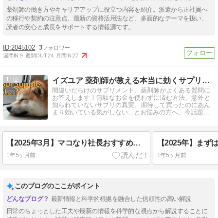
薬剤師の働き方やキャリアアップに役立つ内容を紹介。派遣から正社員へ
の移行や契約の注意点、最新の資格活用法など、多面的なテーマを扱い、
読者の安心と成長をサポートする情報源です。
2045102
3
週間IN:
9
週間OUT:
24
月間IN:
27
11
イズユア 薬剤師が教える本当に効くサプリとは？
間違いだらけのサプリメント、薬剤師がよくある質問に
お答えします！無駄なお金を使わずに済む方法、意外と
知られていないサプリの真実。期待して買ったのにあん
まり効いている気がしない...とお悩みの方へ、今話題の
エビデンスを用いて解説します！
【2025年3月】マコなり社長おすすめの「よいときOne」がAmazonで最大47%オフ！急げ！～薬剤師が科学的エビデンスとともに解説～
1年5ヶ月前
1年5ヶ月前
このブログのここがポイント
最新情報と科学的根拠を融合した信頼性の高い解説
日常のちょっとした工夫や最新の情報を科学的な視点から解説することに