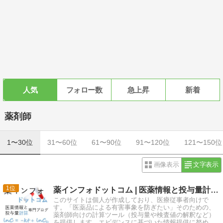
人気
フォロー数
急上昇
新着
薬剤師
1〜30位
31〜60位
61〜90位
91〜120位
121〜150位
画像表示
文字表示
1
薬インフォドットコム | 医薬情報と投与量計算の専門ブログ
このサイトは個人が作成しており、医療従事者向けで
す。「医薬品による有害事象を防ぎたい」そのための、
薬剤師向けの計算ツール（投与量や検査値の解釈など）
を提供します。エビデンスに基づいた情報提供に努め、