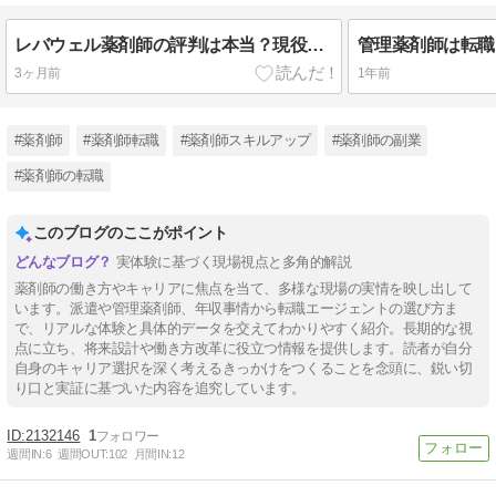
レバウェル薬剤師の評判は本当？現役リーダーが3つの強みを解説
3ヶ月前
1年前
#薬剤師
#薬剤師転職
#薬剤師スキルアップ
#薬剤師の副業
#薬剤師の転職
このブログのここがポイント
実体験に基づく現場視点と多角的解説
薬剤師の働き方やキャリアに焦点を当て、多様な現場の実情を映し出して
います。派遣や管理薬剤師、年収事情から転職エージェントの選び方ま
で、リアルな体験と具体的データを交えてわかりやすく紹介。長期的な視
点に立ち、将来設計や働き方改革に役立つ情報を提供します。読者が自分
自身のキャリア選択を深く考えるきっかけをつくることを念頭に、鋭い切
り口と実証に基づいた内容を追究しています。
2132146
1
週間IN:
6
週間OUT:
102
月間IN:
12