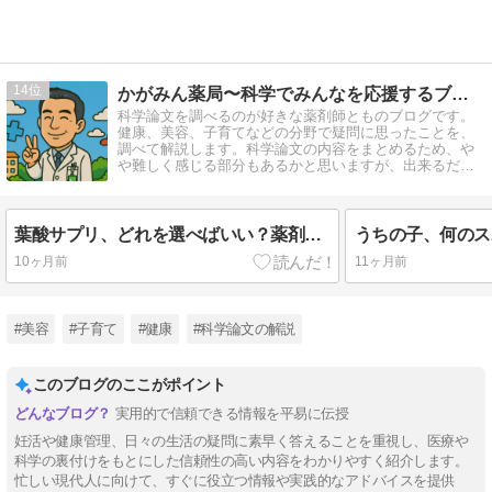
14
かがみん薬局〜科学でみんなを応援するブログ〜
科学論文を調べるのが好きな薬剤師とものブログです。
健康、美容、子育てなどの分野で疑問に思ったことを、
調べて解説します。科学論文の内容をまとめるため、や
や難しく感じる部分もあるかと思いますが、出来るだけ
わかりやすくまとめたいと思います。
葉酸サプリ、どれを選べばいい？薬剤師がプレミンを選ぶ3つの決定的な理由
10ヶ月前
11ヶ月前
#美容
#子育て
#健康
#科学論文の解説
このブログのここがポイント
実用的で信頼できる情報を平易に伝授
妊活や健康管理、日々の生活の疑問に素早く答えることを重視し、医療や
科学の裏付けをもとにした信頼性の高い内容をわかりやすく紹介します。
忙しい現代人に向けて、すぐに役立つ情報や実践的なアドバイスを提供