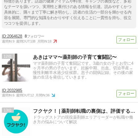
特徴があります。話題の健康アイテムや料理、キャンプの裏技など、多彩
なテーマを扱いつつ、実用性と裏付けのある情報を伝達。読みやすくかつ
具体的に、隅々まで丁寧に解き明かし、読者の生活の一部分を輝かせる内
容を展開。専門的な知識をわかりやすく伝えることに一貫性を持ち、役立
つコツを提供します。
2064628
8
週間IN:
9
週間OUT:
108
月間IN:
18
12
あきはママ〜薬剤師の子育て奮闘記〜
ママ薬剤師の子育て奮闘記です。3歳の女の子とお空に4
ヶ月半の男の子がいます。妊娠中期、出血。切迫早産→
慢性剥離羊水過少症候群。息子の闘病記録。その後の家
族の生活を発信していきます。
2032985
週間IN:
6
週間OUT:
12
月間IN:
36
13
フクヤク！ | 薬剤師転職の裏側は、評価する側に聞け。
ドラッグストアの現役薬剤師エリアリーダーが転職や働
き方の悩みについて解説