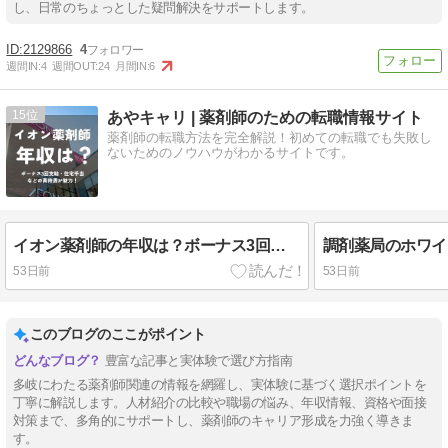
し、日常のちょっとした疑問解決をサポートします。
2129866
4
週間IN:
4
週間OUT:
24
月間IN:
6
15
あやキャリ | 薬剤師のための転職情報サイト
薬剤師の転職方法を完全解説！初めての転職でも失敗し
ないためのノウハウがわかるサイトです。
イオン薬剤師の年収は？ボーナス3回支給で住宅手当もある高待遇が魅力！
53日前
53日前
このブログのここがポイント
豊富な記事と実体験で選び方指南
多岐にわたる薬剤師関連の情報を網羅し、実体験に基づく選択ポイントを
丁寧に解説します。人材紹介の比較や職場の悩み、年収情報、資格や面接
対策まで、多角的にサポートし、薬剤師のキャリア形成を力強く導きま
す。