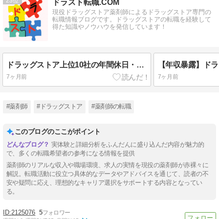
23
ドラスト転職.COM
現役ドラッグストア薬剤師によるドラッグストア専門の
転職情報ブログです。ドラッグストアの転職を経験して
得た知識やノウハウを発信しています！
ドラッグストア上位10社の年間休日・有給消化率・休暇制度を比較
7ヶ月前
7ヶ月前
#薬剤師
#ドラッグストア
#薬剤師の転職
このブログのここがポイント
実体験と詳細分析をふんだんに盛り込んだ内容が魅力的
で、多くの転職希望者の参考になる情報を提供
薬剤師のリアルな収入や職場環境、求人の実情を現役の薬剤師が赤裸々に
解説。転職活動に役立つ具体的なデータやアドバイスを通じて、読者の不
安や疑問に応え、理想的なキャリア選択をサポートする内容となってい
る。
2125076
5