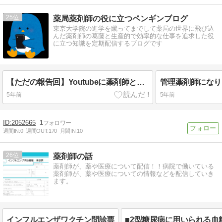
25
薬局薬剤師の役に立つペンギンブログ
東京大学院の進学を蹴ってまでして薬局の世界に飛び込
んだ薬剤師の葛藤と生産的で効率的な仕事を追求した役
に立つ知識を定期配信するブログです
【ただの報告回】Youtubeに薬剤師として出演します😱💦
管理薬剤師になり
5年前
5年前
2052665
1
週間IN:
0
週間OUT:
170
月間IN:
10
26
薬剤師の話
薬剤師が、薬や医療について配信！！病院で働いている
薬剤師が、薬や医療についての情報などを配信していき
ます。
インフルエンザワクチン問診票