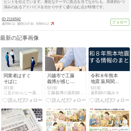
ヒントを伝えています。身近なテーマに焦点を当てながらも、具体的かつ
深みのあるアドバイスを分かりやすく盛り込む点が特徴です。
2116592
週間IN:
12
週間OUT:
60
月間IN:
12
最新の記事画像
同業者はすぐ
川越市で工藤
令和８年熊本
そばに
義博が感じた
地震 薬局関連
薬剤師に向い
情報のまとめ
3日前
5日前
6日前
二足のわらじ〜薬剤師×キャリアコンサルタント〜
工藤義博の薬剤師の思考
薬剤師の脳みそ
ている人の特
徴２選