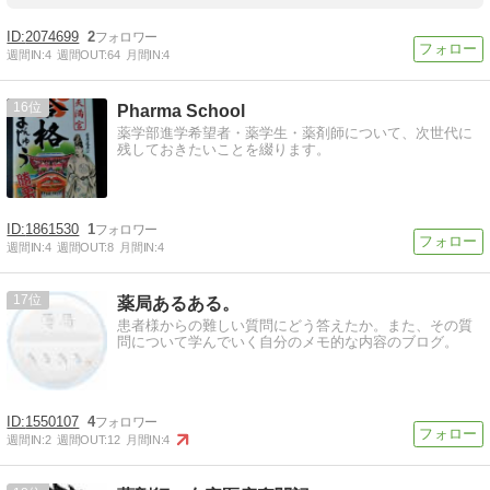
2074699
2
週間IN:
4
週間OUT:
64
月間IN:
4
16
Pharma School
薬学部進学希望者・薬学生・薬剤師について、次世代に
残しておきたいことを綴ります。
1861530
1
週間IN:
4
週間OUT:
8
月間IN:
4
17
薬局あるある。
患者様からの難しい質問にどう答えたか。また、その質
問について学んでいく自分のメモ的な内容のブログ。
1550107
4
週間IN:
2
週間OUT:
12
月間IN:
4