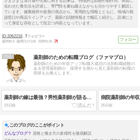
さまざまな漢方薬や生薬に関する記事は、特徴的な効能や副作用、体質に
合わせた養生法を詳述し、専門性を兼ね備えながらも分かりやすく解説し
ています。健康維持や改善の視点から、実用的な情報とともに、地域の相
談窓口や商品ラインアップ、最新の試験情報まで幅広く紹介し、読者にと
って身近な存在として役立つ内容となっています。
2062216
7
週間IN:
0
週間OUT:
100
月間IN:
35
20
薬剤師のための転職ブログ（ファマブロ）
薬剤師のための年収アップ転職大成功の法則転職経験の
ある管理薬剤師が、採用する側から見た薬剤師の転職の
現状をお教えします。
薬剤師の嫁は最強？男性薬剤師が語る結婚生活のメリットと注意点を本音で解説
25日前
25日前
このブログのここがポイント
資格と働き方の多様性を徹底解説