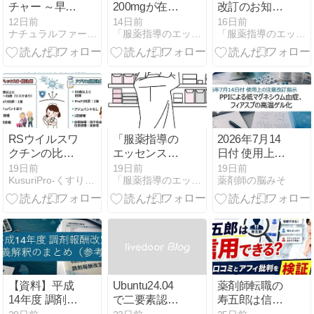
チャー ～早稲
200mgが在宅
改訂のお知ら
田の杜の教養
自己注射可能
せ
12日前
14日前
16日前
ナチュラルファーマシー ファミリー薬局ブログ
「服薬指導のエッセンス」
「服薬指導のエッセンス」
シリーズ～
に（潰瘍性大
「音楽の時
腸炎，クロー
間」（中川 右
ン病）
介 氏、坂崎 幸
之助 氏）
RSウイルスワ
「服薬指導の
2026年7月14
クチンの比
エッセンス」
日付 使用上の
較：アレック
訂正のお願い
注意改訂指
19日前
19日前
19日前
KusuriPro-くすりがわかる！薬剤師ブログ
「服薬指導のエッセンス」
薬剤師の脳みそ
スビーとアブ
（2点）
示〜PPIによ
リスボの特徴
る低マグネシ
と使い分け
ウム血症、フ
ィアスプ注バ
イアル製剤の
高温ゲル化 等
【資料】平成
Ubuntu24.04
薬剤師転職の
14年度 調剤報
で二要素認証
寿五郎は信用
酬改定 疑義解
を行う
できる？評