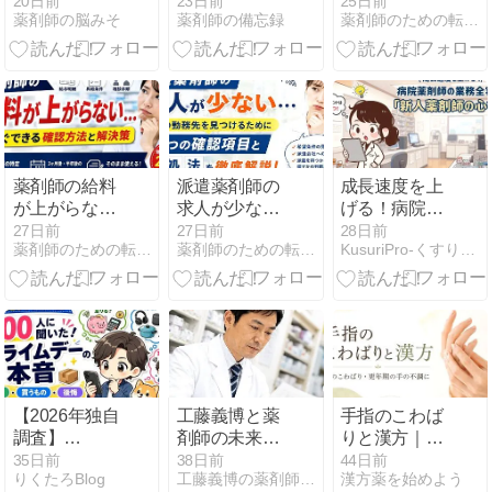
20日前
23日前
25日前
薬剤師の脳みそ
薬剤師の備忘録
薬剤師のための転職ブログ（ファマブロ）
釈のまとめ
判・口コミと
【過去の改
アフィリエイ
定】
ト批判を検証
薬剤師の給料
派遣薬剤師の
成長速度を上
が上がらない
求人が少ない
げる！病院薬
ときの確認方
ときは？次の
剤師の業務全
27日前
27日前
28日前
薬剤師のための転職ブログ（ファマブロ）
薬剤師のための転職ブログ（ファマブロ）
KusuriPro-くすりがわかる！薬剤師ブログ
法｜給与明
勤務先を探す
容と「新人薬
細・昇給条
6つの確認項
剤師の心得」
件・相談手順
目と対処法
【2026年独自
工藤義博と薬
手指のこわば
調査】
剤師の未来を
りと漢方｜朝
Amazon利用
考える｜柏市
のこわばり・
35日前
38日前
44日前
りくたろBlog
工藤義博の薬剤師の思考
漢方薬を始めよう
者300人に聞
の静かな勉強
更年期の手の