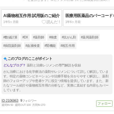
正確な情報をお届けできるよう努力します。
AI薬物相互作用:試用版のご紹介
1年5ヶ月前
1年6ヶ月前
#数値計算
#DX
#薬剤師
#検査
#抗がん剤
#薬局薬剤師
#病院薬剤師
#血液検査
#腎機能
#相互作用
このブログのここがポイント
薬剤と治療レジメンの専門解説を収録
がん治療における化学療法の薬剤やレジメンについて詳しく解説していま
す。特定の薬物コンビネーションや治療手順を分かりやすく解説し、薬剤
師のフォローアップや患者ケアに役立つ情報を提供しています。また、新
たなツール紹介や薬物相互作用の分析など、実務に直結する内容もカバー
しています。
2106963
9
週間IN:
50
週間OUT:
100
月間IN:
270