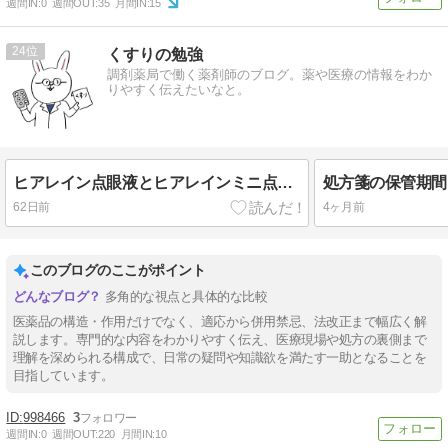
週間IN:
0
週間OUT:
35
月間IN:
15
24
くすりの勉強
調剤薬局で働く薬剤師のブログ。薬や医療の情報をわか
りやすく伝えたいなと。
ヒアレイン点眼液とヒアレインミニ点眼液の適応症は違う？
62日前
4ヶ月前
このブログのここがポイント
多角的な視点と具体的な比較
医薬品の構造・作用だけでなく、適応から併用禁忌、法改正まで幅広く解
説します。専門的な内容をわかりやすく伝え、医療現場や処方の裏側まで
理解を深められる構成で、日常の疑問や知識欲を満たす一助となることを
目指しています。
998466
3
週間IN:
0
週間OUT:
220
月間IN:
10