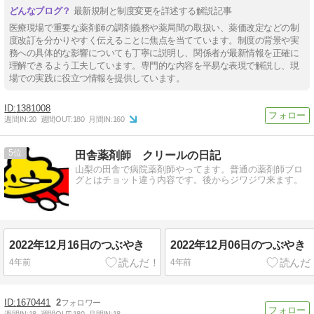
最新規制と制度変更を詳述する解説記事
医療現場で重要な薬剤師の調剤義務や薬局間の取扱い、薬価改定などの制
度改訂を分かりやすく伝えることに焦点を当てています。制度の背景や実
務への具体的な影響についても丁寧に説明し、関係者が最新情報を正確に
理解できるよう工夫しています。専門的な内容を平易な表現で解説し、現
場での実践に役立つ情報を提供しています。
1381008
週間IN:
20
週間OUT:
180
月間IN:
160
5
田舎薬剤師 クリールの日記
山梨の田舎で病院薬剤師やってます。普通の薬剤師ブロ
グとはチョット違う内容です。後からジワジワ来ます。
2022年12月16日のつぶやき
2022年12月06日のつぶやき
4年前
4年前
1670441
2
週間IN:
18
週間OUT:
180
月間IN:
18