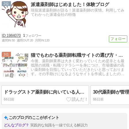
2
派遣薬剤師はじめました！体験ブログ
現役派遣薬剤師が語る！派遣薬剤師の実情。利用してみ
てわかった派遣会社の特徴
1984070
1
週間IN:
50
週間OUT:
20
月間IN:
120
3
猫でもわかる薬剤師転職サイトの選び方・考え方
今後、薬剤師業界は大きく変わっていくため是非とも最
低限の就職・転職リテラシーを身につけ、市場価値の高
い薬剤師を目指していっていただきたいと思っておりま
す。その手助けになるようなサイトを作成しましたので
ご活用ください。
ドラッグストア薬剤師に向いている人・向いていない人｜OTC・調剤併設・ノルマの実態
66日前
66日前
このブログのここがポイント
実践的な知識を一線で伝える解説力