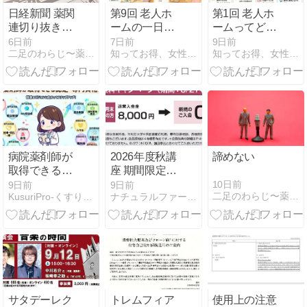
日経新聞 薬関
第9回 老人ホ
第1回 老人ホ
連切り抜き
ームの一日を
ームってどん
【2026年7月
紹介！実際の
なところ？
6日前
7日前
9日前
二足のわらじ〜薬剤師×キャリアコンサルタント〜
知ってお得、女性のための健康ネット
知ってお得、女性のための健康ネット
㊦編】
生活はどんな
感じ？
病院薬剤師が
2026年度秋講
諦めない
取得できる専
座 期間限定で
門・認定資格
入会金無料キ
10日前
9日前
9日前
二足のわらじ〜薬剤師×キャリアコンサルタント〜
KusuriPro-くすりがわかる！薬剤師ブログ
ナチュラルファーマシー ファミリー薬局ブログ
58種まとめ
ャンペーンを
実施！
サタデーレク
トレムフィア
使用上の注意