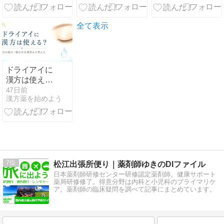
いた、プライ
時間
不調に
ムデーの予
算・買うも
全て表示
の・後悔
ドライアイに
漢方は使え
る？目の乾
47日前
漢方薬を始めよう
き・疲れ目を
体質から考え
る
7
松江出張所便り｜薬剤師ゆきのDIファイル
日本薬剤師研修センター研修認定薬剤師。健康サポート
薬局研修修了。得意分野は内科と小児科のプライマリケ
ア。薬剤師の臨床疑問を調べて記事にまとめています。