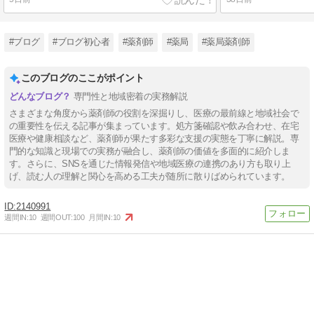
#ブログ
#ブログ初心者
#薬剤師
#薬局
#薬局薬剤師
このブログのここがポイント
専門性と地域密着の実務解説
さまざまな角度から薬剤師の役割を深掘りし、医療の最前線と地域社会で
の重要性を伝える記事が集まっています。処方箋確認や飲み合わせ、在宅
医療や健康相談など、薬剤師が果たす多彩な支援の実態を丁寧に解説。専
門的な知識と現場での実務が融合し、薬剤師の価値を多面的に紹介しま
す。さらに、SNSを通じた情報発信や地域医療の連携のあり方も取り上
げ、読む人の理解と関心を高める工夫が随所に散りばめられています。
2140991
週間IN:
10
週間OUT:
100
月間IN:
10