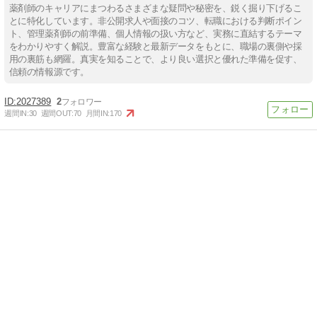
薬剤師のキャリアにまつわるさまざまな疑問や秘密を、鋭く掘り下げるこ
とに特化しています。非公開求人や面接のコツ、転職における判断ポイン
ト、管理薬剤師の前準備、個人情報の扱い方など、実務に直結するテーマ
をわかりやすく解説。豊富な経験と最新データをもとに、職場の裏側や採
用の裏筋も網羅。真実を知ることで、より良い選択と優れた準備を促す、
信頼の情報源です。
2027389
2
週間IN:
30
週間OUT:
70
月間IN:
170