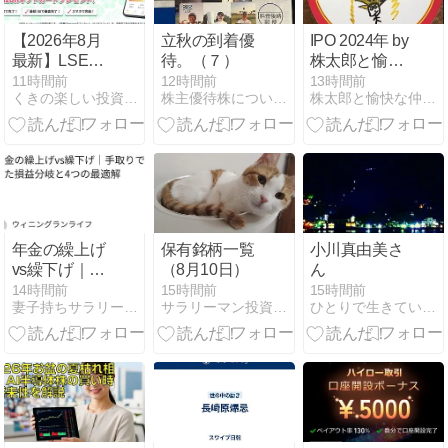
【2026年8月
立秋の到着優
IPO 2024年 by
最新】LSEED
待。（７）
株太郎と愉快
クラファン！
な仲間たち ｜
11時間前
12時間前
13時間前
くきの楽しい投資生活
株主優待株についてコツコツ書きためるブログ
株太郎と愉快な仲間たち
Amazonギフ
2024年のIPO
トカード最大
実績
6,000円分をも
らう方法
年金の繰上げ
保有銘柄一覧
小川真由美さ
vs繰下げ｜手
（8月10日）
ん
取りで比べた
14時間前
15時間前
15時間前
妻子持ちサラリーマンが40代でリタイアし投資生活
サラリーマン投資家が株主優待株などに投資してみました
ひとりで生きていくために〜 All roads
損益分岐と4
つの最適解