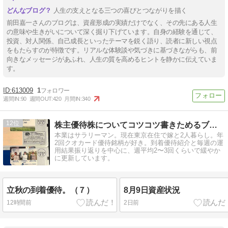
人生の支えとなる三つの喜びとつながりを描く
前田嘉一さんのブログは、資産形成の実績だけでなく、その先にある人生
の意味や生きがいについて深く掘り下げています。自身の経験を通じて、
投資、対人関係、自己成長といったテーマを鋭く語り、読者に新しい視点
をもたらすのが特徴です。リアルな体験談や気づきに基づきながらも、前
向きなメッセージがあふれ、人生の質を高めるヒントを静かに伝えていま
す。
613009
1
週間IN:
90
週間OUT:
420
月間IN:
340
12
株主優待株についてコツコツ書きためるブログ
本業はサラリーマン。現在東京在住で嫁と2人暮らし。年
2回クオカード優待銘柄が好き。到着優待紹介と毎週の運
用結果振り返りを中心に、週平均2〜3回くらいで緩やか
に更新しています。
立秋の到着優待。（７）
8月9日資産状況
12時間前
2日前