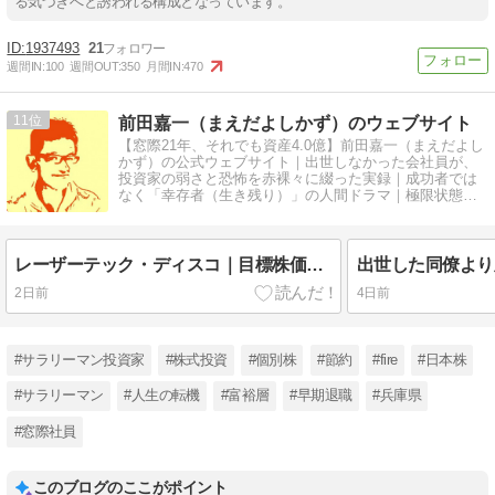
る気づきへと誘われる構成となっています。
1937493
21
週間IN:
100
週間OUT:
350
月間IN:
470
11
前田嘉一（まえだよしかず）のウェブサイト
【窓際21年、それでも資産4.0億】前田嘉一（まえだよし
かず）の公式ウェブサイト｜出世しなかった会社員が、
投資家の弱さと恐怖を赤裸々に綴った実録｜成功者では
なく「幸存者（生き残り）」の人間ドラマ｜極限状態で
の人間心理学
レーザーテック・ディスコ｜目標株価に届いたか｜8月決算の報告
2日前
4日前
#サラリーマン投資家
#株式投資
#個別株
#節約
#fire
#日本株
#サラリーマン
#人生の転機
#富裕層
#早期退職
#兵庫県
#窓際社員
このブログのここがポイント