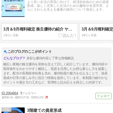
より良い生活の実現に向けて、経済的自由のための資産
形成、楽しく充実した生活のための趣味や生涯学習、さ
らにそれらを支える健康の維持について発信します。
3月＆9月権利確定 株主優待の紹介 ヤマダホールディングス 2025年6月到着
1年1ヶ月前
1年1ヶ月前
このブログのここがポイント
多彩な優待内容と丁寧な情報解説
幅広い業種の株主優待を実例を交えて詳しく紹介しています。優待内容や
取得条件をわかりやすく解説し、投資を活用したお得な暮らし方を提案し
ます。配当や長期保有特典も含め、優待制度の魅力を伝えることで、資産
形成や日常の楽しみ方に役立つ情報を提供しています。各制度の細やかな
ポイントや届き方の工夫など、実用性と読み応えを両立した内容です。
2064864
3
週間IN:
60
週間OUT:
90
月間IN:
200
16
3階建ての資産形成