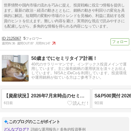
世界情勢や国内市場の流れを巧みに捉え、投資戦略に役立つ情報を提供し
ます。最新の政治・経済の動きとともに、銘柄の動きや利回りの変化を具
体的に解説。短期間の変動や市場のトレンドを見極め、利益に直結する投
資のヒントを伝えます。難しい内容を避け、実用的な視点で読みやすさに
も配慮しながら、多角的な情報を得られる内容になっています。
2125067
5
週間IN:
36
週間OUT:
87
月間IN:
147
22
50歳までにセミリタイア計画！
40代のサラリーマンです。インデックス投資メインで運
用しています。主に保有銘柄の運用状況を淡々とお伝え
しています。NISAとiDeCoを利用しています。投資環境
や運用銘柄が似ている方はご参考下さい。
【資産状況】2026年7月末時点のセミリタイア資金を公開
S&P500買付 2
6日前
9日前
このブログのここがポイント
詳細な運用報告と多角的投資事例