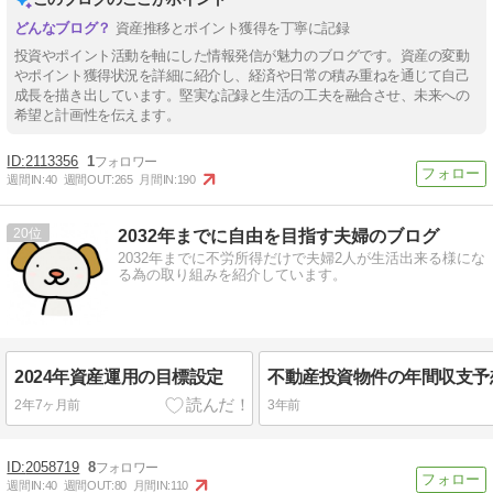
資産推移とポイント獲得を丁寧に記録
投資やポイント活動を軸にした情報発信が魅力のブログです。資産の変動
やポイント獲得状況を詳細に紹介し、経済や日常の積み重ねを通じて自己
成長を描き出しています。堅実な記録と生活の工夫を融合させ、未来への
希望と計画性を伝えます。
2113356
1
週間IN:
40
週間OUT:
265
月間IN:
190
20
2032年までに自由を目指す夫婦のブログ
2032年までに不労所得だけで夫婦2人が生活出来る様にな
る為の取り組みを紹介しています。
2024年資産運用の目標設定
2年7ヶ月前
3年前
2058719
8
週間IN:
40
週間OUT:
80
月間IN:
110