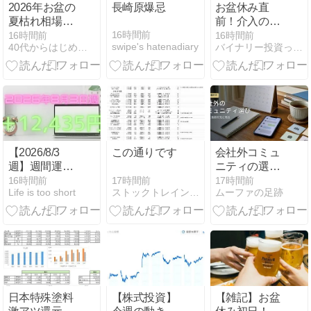
2026年お盆の
長崎原爆忌
お盆休み直
夏枯れ相場！
前！介入の暴
AI半導体株の
落相場で3万
16時間前
16時間前
16時間前
swipe's hatenadiary
40代からはじめるパパの投資 【実例】
バイナリー投資って勝てるのか？
買い時と将来
2,000円稼いだ
性を解説
サラリーマン
のバイナリー
実践記
【2026/8/3
この通りです
会社外コミュ
週】週間運用
ニティの選び
結果【トライ
方。50代の私
17時間前
16時間前
17時間前
ストックトレインのブログ
Life is too short
ムーファの足跡
オート・バラ
が入る前に見
エティCFD】
たい5つの距
離感
日本特殊塗料
【株式投資】
【雑記】お盆