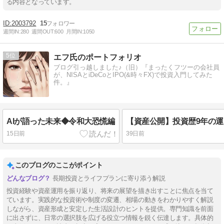
る内容となっています。
2003792
15
週間IN:
280
週間OUT:
600
月間IN:
1050
5
エフ氏のポートフォリオ
ブログ引っ越しました♪（旧）『まったくフツーの会社員
が、NISAとiDeCoとIPO(&時々FX)で投資入門してみた
件。』
AIが語った未来◆令和大恐慌編
15日前
39日前
このブログのここがポイント
長期投資とライフプランに寄り添う解説
投資経験や資産運用を振り返り、将来の展望を描き出すことに焦点を当て
ています。実践的な投資術や制度の変遷、相場の動きをわかりやすく解説
しながら、資産形成と安定した生活設計のヒントを提供。専門知識を前面
に出さずに、日常の選択肢を広げる役立つ情報を鋭く伝達します。具体的