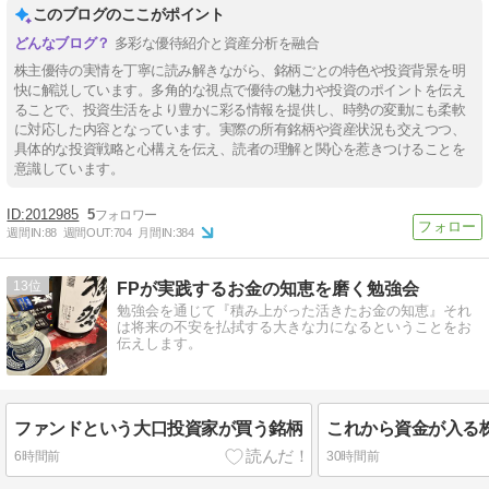
このブログのここがポイント
多彩な優待紹介と資産分析を融合
株主優待の実情を丁寧に読み解きながら、銘柄ごとの特色や投資背景を明
快に解説しています。多角的な視点で優待の魅力や投資のポイントを伝え
ることで、投資生活をより豊かに彩る情報を提供し、時勢の変動にも柔軟
に対応した内容となっています。実際の所有銘柄や資産状況も交えつつ、
具体的な投資戦略と心構えを伝え、読者の理解と関心を惹きつけることを
意識しています。
2012985
5
週間IN:
88
週間OUT:
704
月間IN:
384
13
FPが実践するお金の知恵を磨く勉強会
勉強会を通じて『積み上がった活きたお金の知恵』それ
は将来の不安を払拭する大きな力になるということをお
伝えします。
ファンドという大口投資家が買う銘柄
これから資金が入る
6時間前
30時間前