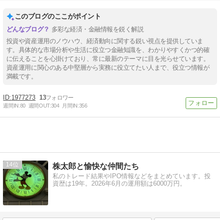
このブログのここがポイント
多彩な経済・金融情報を鋭く解説
投資や資産運用のノウハウ、経済動向に関する鋭い視点を提供していま
す。具体的な市場分析や生活に役立つ金融知識を、わかりやすくかつ的確
に伝えることを心掛けており、常に最新のテーマに目を光らせています。
資産運用に関心のある中堅層から実務に役立てたい人まで、役立つ情報が
満載です。
1977273
13
週間IN:
80
週間OUT:
304
月間IN:
356
14
株太郎と愉快な仲間たち
私のトレード結果やIPO情報などをまとめています。投
資歴は19年。2026年6月の運用額は6000万円。