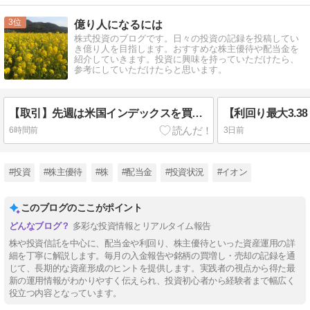
3
億り人になるには
株式投資のブログです。日々の投資の記録を投稿してい
き億り人を目指します。おすすめな株主優待や配当金を
紹介していきます。投資に興味を持っていただけたら、
参考にしていただけたらと思います。
【取引】先週は米国インデックスを買増し！
6時間前
3日前
#投資
#株主優待
#株
#配当金
#投資状況
#イオン
このブログのここがポイント
多彩な投資情報とリアルタイム報告
株や投資信託を中心に、配当金や利回り、株主優待といった資産運用の詳
細を丁寧に解説します。毎月の入金報告や銘柄の買増し・売却の記録を通
じて、長期的な資産形成のヒントを提供します。実践者の視点から得た最
新の運用情報がわかりやすく伝えられ、投資初心者から経験者まで幅広く
役立つ内容となっています。