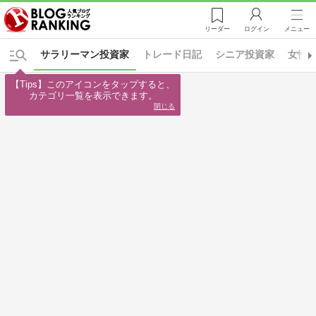
リーダー
ログイン
メニュー
サラリーマン投資家
トレード日記
シニア投資家
女性
【Tips】このアイコンをタップすると、

カテゴリ一覧を表示できます。
閉じる