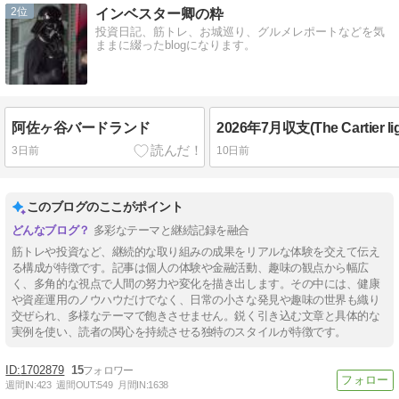
2
インベスター卿の粋
投資日記、筋トレ、お城巡り、グルメレポートなどを気
ままに綴ったblogになります。
阿佐ヶ谷バードランド
3日前
10日前
このブログのここがポイント
多彩なテーマと継続記録を融合
筋トレや投資など、継続的な取り組みの成果をリアルな体験を交えて伝え
る構成が特徴です。記事は個人の体験や金融活動、趣味の観点から幅広
く、多角的な視点で人間の努力や変化を描き出します。その中には、健康
や資産運用のノウハウだけでなく、日常の小さな発見や趣味の世界も織り
交ぜられ、多様なテーマで飽きさせません。鋭く引き込む文章と具体的な
実例を使い、読者の関心を持続させる独特のスタイルが特徴です。
1702879
15
週間IN:
423
週間OUT:
549
月間IN:
1638