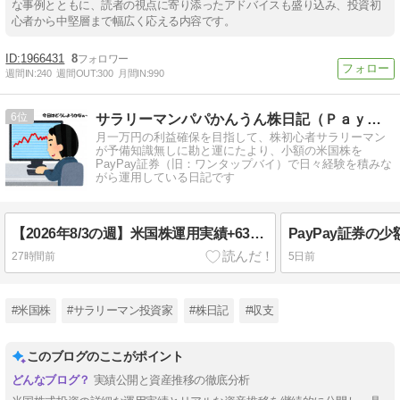
な事例とともに、読者の視点に寄り添ったアドバイスも盛り込み、投資初
心者から中堅層まで幅広く応える内容です。
1966431
8
週間IN:
240
週間OUT:
300
月間IN:
990
6
サラリーマンパパかんうん株日記（ＰａｙＰａｙ証券物語）
月一万円の利益確保を目指して、株初心者サラリーマン
が予備知識無しに勘と運にたより、小額の米国株を
PayPay証券（旧：ワンタップバイ）で日々経験を積みな
がら運用している日記です
【2026年8/3の週】米国株運用実績+633,628円｜利益63万円台へ！AI株上昇で過去最高益更新（PayPay証券）
27時間前
5日前
#米国株
#サラリーマン投資家
#株日記
#収支
このブログのここがポイント
実績公開と資産推移の徹底分析