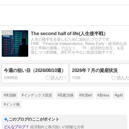
21
The second half of life(人生後半戦）
人生の後半生を楽しむために始めたブログです。
FIRE「Financial Independence, Retire Early：経済的な自
立と早期の退職」ではなく、「FI：経済的な自立」を目
指しつつ米国株、米ETFを中心に投資活動中です。
今週の狙い目（2026/08/10週）
2026年７月の資産状況
10時間前
7日前
#米国株
#インデックス投資
#高配当株
#米国etf
#新nisa
#qyld
#インド株
このブログのここがポイント
経済動向と株式狙いの鋭敏な分析