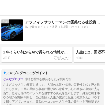
4
アラフィフサラリーマンの優美なる株投資ブログ
株（優待メイン）×外見（脱4毒＋ホットヨガ）
1 年くらい前からAIで得られる情報が薄くなってきた なぜなら本当に大事なことはオンラインで言わない人が増えてきたから
人生には、回収不
3日前
4日前
このブログのここがポイント
感情と理性を融合させた深掘り分析
さまざまな人生の局面を通じて、人間の本質や感情の重要性を鋭く浮き彫
りにします。日常の些細な事柄に潜む深い意味や、心の動きの裏側に光を
当て、思考と感情のバランスを追求する視点を提示します。身近な出来事
や心理の深層を洞察し、自己理解と人生の充実に役立つ知恵をわかりやす
く掘り下げていきます。日常の一コマから人生全体の豊かさを再確認でき