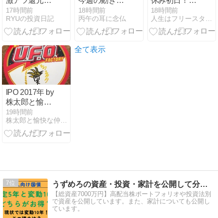
激アツ還元株
今週の動き
休み初日！大
の買い材料と
（08月第二
学時代の友人
17時間前
18時間前
18時間前
RYUの投資日記
丙午の耳に念仏
人生はフリースタイル！ 学割日記【社会人編】
懸念点
週）
たちと久しぶ
りに集まって
想ったこと。
全て表示
IPO 2017年 by
株太郎と愉快
な仲間たち ｜
19時間前
株太郎と愉快な仲間たち
2017年のIPO
実績
7
うずめろの資産・投資・家計を公開して分析するブログ
【総資産7000万円】高配当株ポートフォリオや投資法別
で資産を公開しています。また、家計についても公開し
ています。