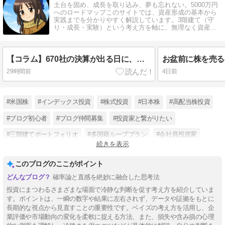
土台を固め、成長を取り込み、夢も忘れない。5000万円
へのロードマップこのサイトでは、資産形成の基本から
実践までを分かりやすく解説しています。3階建て（守
り・成長・実験）という考え方を軸に、無理なく資産を
増やす方法をまとめています。
【コラム】670社の決算が出る日に、何を見ないか｜決算ラッシュは情報量より順番
29時間前
4日前
#米国株
#インデックス投資
#株式投資
#日本株
#高配当株投資
#ブログ初心者
#ブログ仲間募集
#投資家と繋がりたい
#三階建てポートフォリオ
#多国籍ループプラン
#会社員投資家
続きを表示
#漫画から考える投資
このブログのここがポイント
確率論と直感を絶妙に融合した思考法
投資にまつわるさまざまな場面で冷静な判断を促す考え方を紹介していま
す。ポイントは、一瞬の数字や結果に左右されず、データや証拠をもとに
長期的な視点から見直すことの重要性です。ベイズの考え方を活用し、企
業評価や市場動向の変化を柔軟に捉える方法、また、損失や含み損の心理