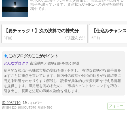
40代の元証券マンがFIREを目指し、高配当株へ投資する
様子を綴っています。資産状況やFIREへの過程を随時投
稿中です。
【要チェック！】次の決算での株式分割発表もありそうな6つの銘柄
3日前
6日前
このブログのここがポイント
市場動向と銘柄戦略を鋭く解説
多角的な視点から株式市場の変動を鋭く分析し、有望な銘柄や投資手法を
示すことに重点を置いています。国内外の政治や経済の動きが投資環境に
与える影響をわかりやすく解説し、読者が具体的な投資判断を行える情報
を提供します。満足感を高めるために、市場のヒントやトレンドを巧みに
引き出し、長期と短期の戦略の融合を促します。
2062710
19
週間IN:
120
週間OUT:
370
月間IN:
590