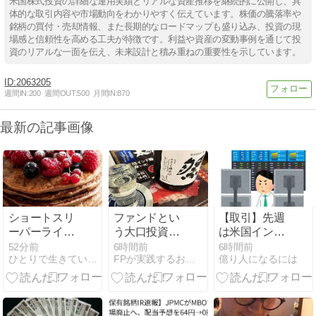
米国株式投資の詳細な運用実績とリアルな資産推移を継続的に公開し、具
体的な取引内容や市場動向をわかりやすく伝えています。株価の騰落率や
銘柄の買付・売却情報、また長期的なロードマップも盛り込み、投資の現
場感と信頼性を高める工夫が特徴です。利益や資産の変動事例を通じて投
資のリアルな一面を伝え、未来設計と積み重ねの重要性を示しています。
2063205
週間IN:
200
週間OUT:
500
月間IN:
870
最新の記事画像
ショートスリ
ファンドとい
【取引】先週
ーパーライブ
う大口投資家
は米国インデ
配信
が買う銘柄
ックスを買増
52分前
6時間前
6時間前
ひとりで生きていくために〜 All roads
FPが実践するお金の知恵を磨く勉強会
億り人になるには
し！