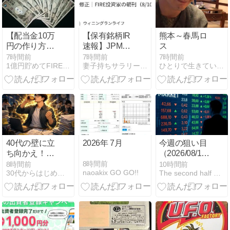
【配当金10万
【保有銘柄IR
熊本～春馬ロ
円の作り方】
速報】JPMC
ス
1株から始め
がMBOで上場
7時間前
7時間前
7時間前
1億円貯めてFIREを目指すブログ
妻子持ちサラリーマンが40代でリタイアし投資生活
ひとりで生きていくために〜 All roads
て年間配当68
廃止へ、配当
万円まで増や
予想を64円
した私の方法
→0円に修正
｜FIRE投資家
の朝刊
（8/10）
40代の壁に立
2026年 7月
今週の狙い目
ち向かえ！人
（2026/08/10
生はリセット
週）
8時間前
8時間前
10時間前
naoakix GO GO!!
30代からはじめるグッジョ部
The second half of life(人生後半戦）
ではなくアッ
プデートす
る！