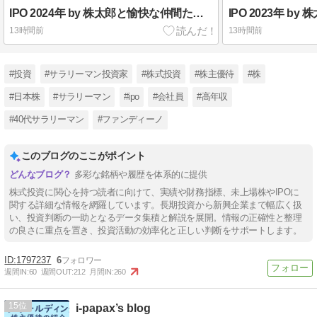
IPO 2024年 by 株太郎と愉快な仲間たち ｜ 2024年のIPO実績
13時間前
13時間前
#投資
#サラリーマン投資家
#株式投資
#株主優待
#株
#日本株
#サラリーマン
#ipo
#会社員
#高年収
#40代サラリーマン
#ファンディーノ
このブログのここがポイント
多彩な銘柄や履歴を体系的に提供
株式投資に関心を持つ読者に向けて、実績や財務指標、未上場株やIPOに
関する詳細な情報を網羅しています。長期投資から新興企業まで幅広く扱
い、投資判断の一助となるデータ集積と解説を展開。情報の正確性と整理
の良さに重点を置き、投資活動の効率化と正しい判断をサポートします。
1797237
6
週間IN:
60
週間OUT:
212
月間IN:
260
15
i-papax’s blog