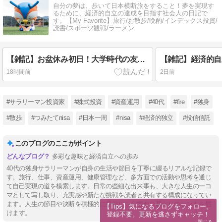
自分の夢は、歩いて日本横断旅をすること！夢を実現す
るために、経済的自立の達成を目指す社会人の日記で
す。【My Favorite】旅行/お散歩/晩酌/インデックス投資/
読書/スポーツ観戦/ラーメン
【雑記】お盆休み初日！大学時代の友人たちと久しぶりに集まって想ったこと。
18時間前
2日前
#サラリーマン投資家
#株式投資
#資産運用
#40代
#fire
#独身
#散歩
#つみたてnisa
#日本一周
#nisa
#経済的独立
#投信信託
このブログのここがポイント
多彩な趣味と経済自立への歩み
40代の独身サラリーマンが自身の生活や節目を丁寧に綴るリアルな記録で
す。旅行、仕事、資産運用、健康管理など、多方面での活動や思考を通じ
て自己実現の道を模索します。日常の些細な出来事も、大きな人生の一コ
マとして写し取り、充実感や新たな挑戦を読者と共有する構成になってい
ます。人生の節目や決断を積極的に発信し、心豊かな暮らしのヒントを届
【Tips】気になるブログをフォロー。

けます。
登録不要。更新を逃さずキャッチ！
閉じる