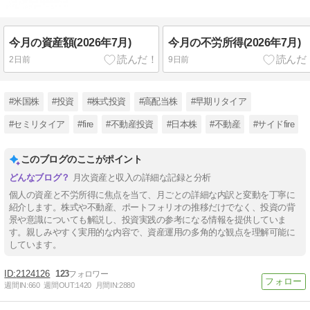
今月の資産額(2026年7月)
今月の不労所得(2026年7月)
2日前
9日前
#米国株
#投資
#株式投資
#高配当株
#早期リタイア
#セミリタイア
#fire
#不動産投資
#日本株
#不動産
#サイドfire
このブログのここがポイント
月次資産と収入の詳細な記録と分析
個人の資産と不労所得に焦点を当て、月ごとの詳細な内訳と変動を丁寧に
紹介します。株式や不動産、ポートフォリオの推移だけでなく、投資の背
景や意識についても解説し、投資実践の参考になる情報を提供していま
す。親しみやすく実用的な内容で、資産運用の多角的な観点を理解可能に
しています。
2124126
123
週間IN:
660
週間OUT:
1420
月間IN:
2880