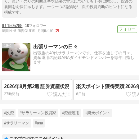
く、買い・売りの判断基準や結果の背景についても丁寧に解説し、投資の
裏側を明快に示します。一つ一つの記録が、次の投資判断のヒントになる
構成です。
1505288
10
週間IN:
45
週間OUT:
51
月間IN:
192
19
出張リーマンの日々
出張族の40代サラリーマンです。仕事を通しての日々、
資産運用の記録ANAダイヤモンドメンバーを毎年目指し
ます
2026年8月第2週 証券資産状況
楽天ポイント獲得実績 2026
27時間前
6日前
#投資
#サラリーマン投資家
#資産運用
#楽天ポイント
#サラリーマン
#ana
このブログのここがポイント