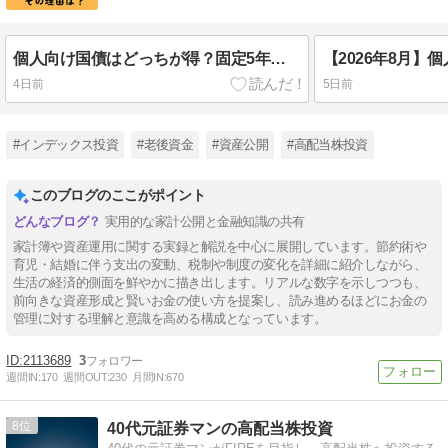
個人向け国債はどっちが得？固定5年が2％超えでも「変動10年」が有利な理由【利上げ局面の罠】
4日前
5日前
#インデックス投資
#老後資金
#資産公開
#高配当株投資
このブログのここがポイント
実用的な家計公開と金融知識の共有
家計簿や資産運用に関する実録と解説を中心に展開しています。節約術や
育児・結婚に伴う支出の変動、税制や制度の変化を詳細に紹介しながら、
生活の経済的側面を鮮やかに描き出します。リアルな数字を示しつつも、
前向きな資産形成と賢いお金の使い方を提案し、読み進めるほどにお金の
管理に対する理解と意識を高める構成となっています。
2113689
3
週間IN:
170
週間OUT:
230
月間IN:
670
8
40代元証券マンの高配当株投資