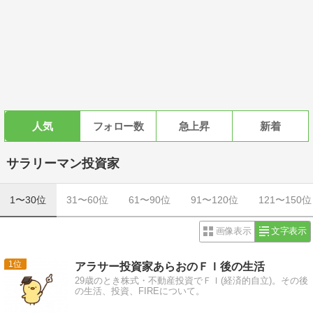
人気
フォロー数
急上昇
新着
サラリーマン投資家
1〜30位
31〜60位
61〜90位
91〜120位
121〜150位
画像表示
文字表示
1
アラサー投資家あらおのＦＩ後の生活
29歳のとき株式・不動産投資でＦＩ(経済的自立)。その後
の生活、投資、FIREについて。