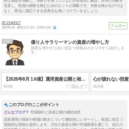
的な側面を理解し、冷静さを保つコツなどが具体的に解説。自分の判断を
見直し、投資の経験を積むためのヒントが満載です。失敗を怖がるのでは
なく、変化に適応できる思考法を身につけていきましょう。
2140317
週間IN:
56
週間OUT:
110
月間IN:
246
17
億り人サラリーマンの資産の増やし方
資産を増やすために役立つ情報をわかりやすく紹介しま
す。
【2026年8月 1.6億】運用資産公開と相場状況確認
8日前
16日前
このブログのここがポイント
市場動向と資産公開の継続追求
資産運用の現状や相場の動きについて継続的にレポートし、投資に役立つ
実践的な情報を提供します。月次の資産公開や市場展望を通じて、自己の