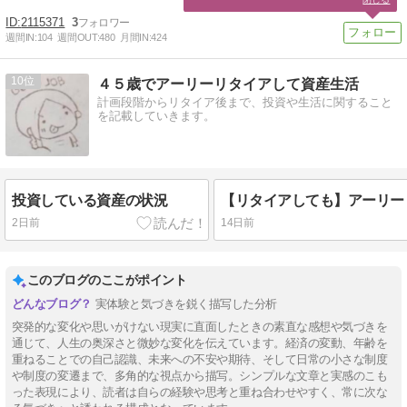
2115371
3
週間IN:
104
週間OUT:
480
月間IN:
424
10
４５歳でアーリーリタイアして資産生活
計画段階からリタイア後まで、投資や生活に関すること
を記載していきます。
投資している資産の状況
2日前
14日前
このブログのここがポイント
実体験と気づきを鋭く描写した分析
突発的な変化や思いがけない現実に直面したときの素直な感想や気づきを
通じて、人生の奥深さと微妙な変化を伝えています。経済の変動、年齢を
重ねることでの自己認識、未来への不安や期待、そして日常の小さな制度
や制度の変遷まで、多角的な視点から描写。シンプルな文章と実感のこも
った表現により、読者は自らの経験や思考と重ね合わせやすく、常に次な