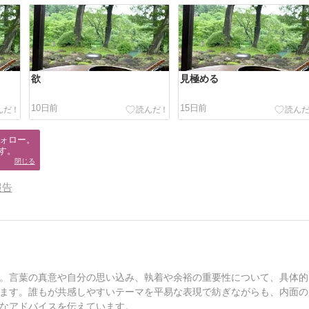
欲
見極める
10日前
15日前
ォロー。

す。
閉じる
報告
。言葉の真意や自分の思い込み、執着や余裕の重要性について、具体的
ます。誰もが共感しやすいテーマを平易な表現で紡ぎながらも、内面の
なアドバイスを伝えています。