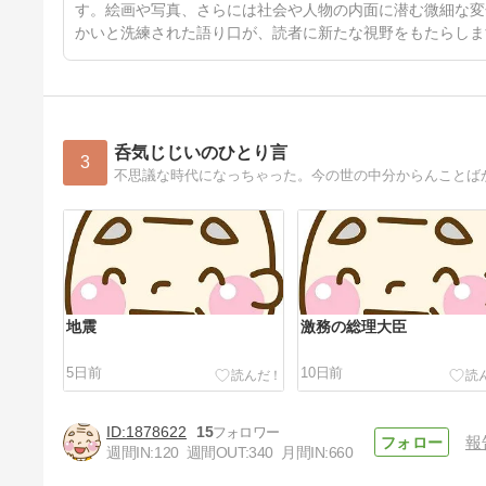
す。絵画や写真、さらには社会や人物の内面に潜む微細な変
かいと洗練された語り口が、読者に新たな視野をもたらしま
呑気じじいのひとり言
3
不思議な時代になっちゃった。今の世の中分からんことば
地震
激務の総理大臣
5日前
10日前
1878622
15
報
週間IN:
120
週間OUT:
340
月間IN:
660