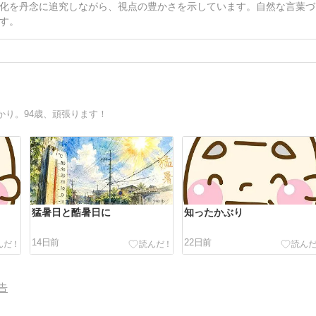
化を丹念に追究しながら、視点の豊かさを示しています。自然な言葉づ
す。
かり。94歳、頑張ります！
猛暑日と酷暑日に
知ったかぶり
14日前
22日前
告