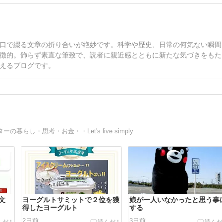
口で綴る文章の折り合いが絶妙です。科学や歴史、日常の何気ない瞬間
徴的。飾らず素直な筆致で、読者に親近感とともに新たな気づきをもた
えるブログです。
し・思考・お金・・Let's live simply
文
ヨーグルトサミットで２位を獲
娘が一人いなかったと思う事
得したヨーグルト
する
2日前
3日前