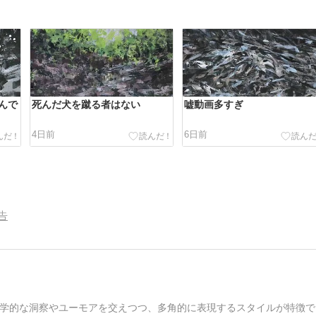
んで
死んだ犬を蹴る者はない
嘘動画多すぎ
4日前
6日前
告
学的な洞察やユーモアを交えつつ、多角的に表現するスタイルが特徴で