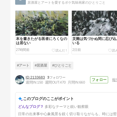
居酒屋とアートを愛するボケ気味画家のひとりごと
本を書きたがる医者にろくなの
災難は気づかぬ間に忍び込
は居ない
いる
27時間前
2日前
#アート
#居酒屋
#ひとりごと
2133683
3
報
週間IN:
150
週間OUT:
470
月間IN:
660
熊本ってそんなに地震が続いて
いたのか
このブログのここがポイント
8日前
多彩なテーマと鋭い観察眼
日常の出来事や心象風景を鋭く切り取りながらも、時には哲