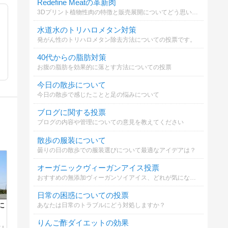
Redefine Meatの革新肉
3Dプリント植物性肉の特徴と販売展開についてどう思いますか？
水道水のトリハロメタン対策
発がん性のトリハロメタン除去方法についての投票です。
40代からの脂肪対策
お腹の脂肪を効果的に落とす方法についての投票
今日の散歩について
今日の散歩で感じたことと足の悩みについて
ブログに関する投票
ブログの内容や管理についての意見を教えてください
散歩の服装について
曇りの日の散歩での服装選びについて最適なアイデアは？
オーガニックヴィーガンアイス投票
おすすめの無添加ヴィーガンソイアイス、どれが気になる？
日常の困惑についての投票
あなたは日常のトラブルにどう対処しますか？
に
りんご酢ダイエットの効果