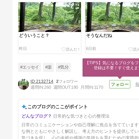
どういうこと？
そうなんだね
昨日
6日前
【TIPS】気になるブログをフ
#エッセイ
#楽
#気分
登録は不要！すぐ使えま
2132714
2
週間IN:
260
週間OUT:
180
月間IN:
1170
相手が喜ぶこと
このブログのここがポイント
20日前
日常的な気づきと心の整理法
日常のコミュニケーションや自己理解に焦点を当てています
な例とともにやさしく解説し、考え方のヒントを提供してい
気づきを促し、心の余裕や感謝の気持ちを育むための実践的