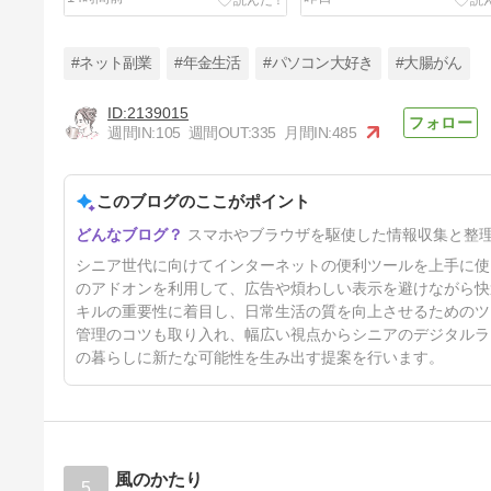
#ネット副業
#年金生活
#パソコン大好き
#大腸がん
2139015
週間IN:
105
週間OUT:
335
月間IN:
485
大腸がんだった東野圭吾さん/
読書メーター
このブログのここがポイント
4日前
スマホやブラウザを駆使した情報収集と整
シニア世代に向けてインターネットの便利ツールを上手に使
のアドオンを利用して、広告や煩わしい表示を避けながら快
キルの重要性に着目し、日常生活の質を向上させるためのツ
管理のコツも取り入れ、幅広い視点からシニアのデジタルラ
の暮らしに新たな可能性を生み出す提案を行います。
風のかたり
5