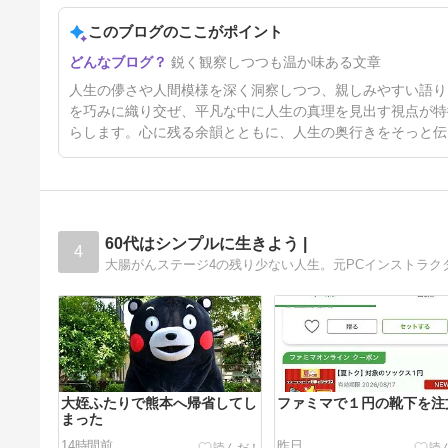
このブログのここがポイント
文春の雑誌がまた
鋭く観察しつつも温か味ある文章
26日前
人生の儚さや人間模様を深く洞察しつつ、親しみやすい語り
を巧みに織り交ぜ、平凡な中に人生の真理を見出す視点が特
らします。心に残る余韻とともに、人生の奥行きをそっと伝
60代はシンプルに生きよう |
4
大腸がんステージ4の残り少ない人生。元PCインストラクターの暮ら
大姪ふたりで熊本へ帰省してし
ファミマで１円の靴下を注
まった
14時間前
昨日