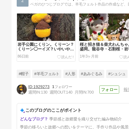
2
ベガのひつじブログでは、羊毛フェルト作品の作成など、
岩手公園にくりン。くりーン？
桜と招き猫＆柴犬わんちゃ
くりーン◯ーイズ？いやいや
盛岡。龍谷寺・石割桜・岩
^^;くりン坊主爆誕（笑）
園・高松公園と、高松の池
86日前
1年3ヶ月前
#帽子
#羊毛フェルト
#人形
#あみぐるみ
#シュシュ
1929273
1
報
週間IN:
130
週間OUT:
140
月間IN:
700
リアルなネコのマスコットを目
指して、お顔作りをしていま
す。
このブログのここがポイント
3年前
季節感と故郷愛を織り交ぜた編み物紹介
季節の移ろいと故郷への想いをテーマに、手作り作品や風景