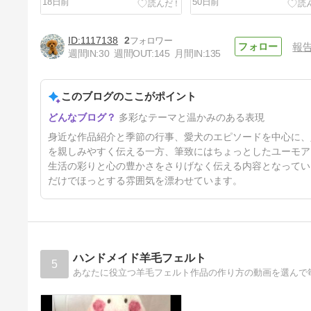
18日前
50日前
1117138
2
報
週間IN:
30
週間OUT:
145
月間IN:
135
このブログのここがポイント
生徒さんの完成作品
多彩なテーマと温かみのある表現
7ヶ月前
身近な作品紹介と季節の行事、愛犬のエピソードを中心に、
を親しみやすく伝える一方、筆致にはちょっとしたユーモア
生活の彩りと心の豊かさをさりげなく伝える内容となってい
だけでほっとする雰囲気を漂わせています。
ハンドメイド羊毛フェルト
5
あなたに役立つ羊毛フェルト作品の作り方の動画を選んで