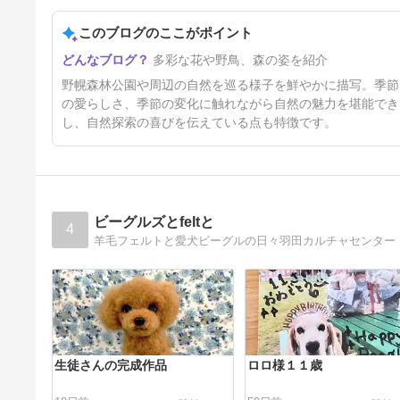
このブログのここがポイント
野幌森林公園☆エゾミズタマソ
多彩な花や野鳥、森の姿を紹介
ウ
2年1ヶ月前
野幌森林公園や周辺の自然を巡る様子を鮮やかに描写。季節
の愛らしさ、季節の変化に触れながら自然の魅力を堪能でき
し、自然探索の喜びを伝えている点も特徴です。
ビーグルズとfeltと
4
羊毛フェルトと愛犬ビーグルの日々羽田カルチャセンター
生徒さんの完成作品
ロロ様１１歳