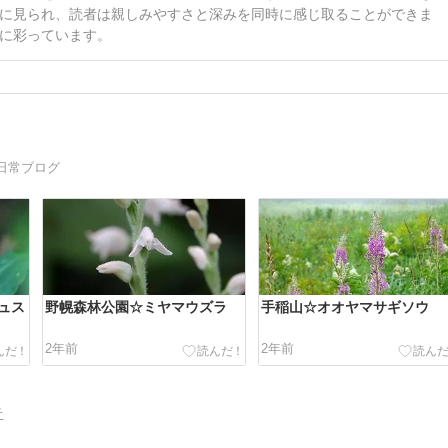
に見られ、読者は親しみやすさと深みを同時に感じ取ることができま
に彩っています。
日常ブログ
ュス
野幌森林公園☆ミヤマウズラ
手稲山☆オオヤマサギソウ
2年前
2年前
告