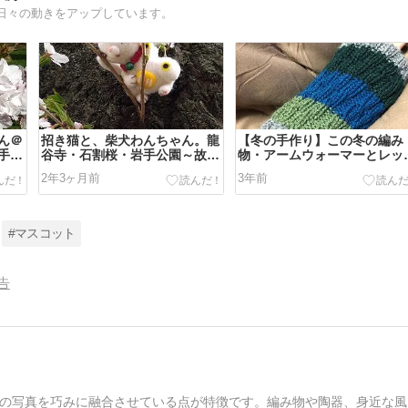
日々の動きをアップしています。
ん＠
招き猫と、柴犬わんちゃん。龍
【冬の手作り】この冬の編み
手公
谷寺・石割桜・岩手公園～故郷
物・アームウォーマーとレッ
。
盛岡からの便り。
ウォーマー。
2年3ヶ月前
3年前
#マスコット
告
の写真を巧みに融合させている点が特徴です。編み物や陶器、身近な風