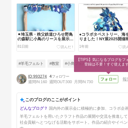
⚫︎埼玉県・秩父鉄道ひろせ野鳥
●コラボタペストリー、海
の森駅に小鳥のリースを展示し
りました！NY展2025開催
ています
81日前
1年前
【TIPS】気になるブログをフォ
#羊毛フェルト
#教室
#小鳥フェルト
#教え方
#講師
登録は不要！すぐ使えま
993274
4
報
週間IN:
160
週間OUT:
300
月間IN:
730
◯アップサイクル羊毛の青い鳥
リースin明治神宮外苑 東京ク
リスマスマーケット2024
このブログのここがポイント
1年8ヶ月前
国内外の展示会に積極的に参加、コラボ企
羊毛フェルトを用いたクラフト作品の展開や交流を推進して
社会貢献へとつなげる活動をサポート。作品の紹介やイベン