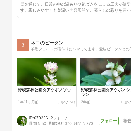
景を通じて、日常の中の温もりや気づきを伝える工夫が随所
す。親しみやすくも奥深い内容展開で、暮らしの彩りを豊か
ネコのピータン
3
羊毛フェルトの猫作りにハマってます。愛猫ピータンとの
野幌森林公園☆アケボノソウ
野幌森林公園☆アケボノシ
ラン
1年11ヶ月前
2年前
670226
2
報
週間IN:
50
週間OUT:
370
月間IN:
270