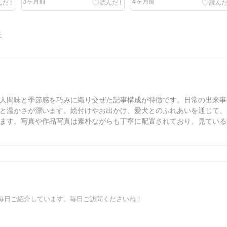
3ヶ月前
4ヶ月前
告
人間味と季節感を巧みに織り交ぜた記事構成が特徴です。日常の出来事
と温かさが漂います。絵付けやお出かけ、愛犬とのふれあいを通じて、
ます。写真や作品写真は素朴ながらも丁寧に配置されており、見ている
毎日ご紹介しています。毎日ご訪問くださいね！