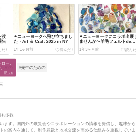
を渡
⚫︎ニューヨークへ飛び立ちまし
⚫︎ニューヨークにコラボ出展
報告
た・Art ＆ Craft 2025 in NY
ませんか〜羊毛フェルトde社
会貢献
1年1ヶ月前
1年3ヶ月前
ロー。

のための
#先生のための
す。
閉じる
告
画も多数
います。国内外の展覧会やコラボレーションの情報を発信し、趣味から
トの案内を通じて、制作意欲と地域交流を高める仕組みを重視していま