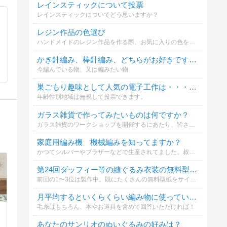
レインスティックについて投票
レインスティックについてどう思いますか？
レジン作品の色選び
ハンドメイドのレジン作品を作る際、お気に入りの色を選ぶのは楽しいですね。あなたがレジン作品を作る際、好きな色はどれですか？
かぎ針編み、棒針編み、どちらがお好きですか？
今編んでいる物、又は編みたい物
巣ごもり趣味として人気の電子工作は・・・どうですか？
年齢性別地域は無視して投票できます。
ガラス雑貨で作ってみたいものは何ですか？
ガラス雑貨のワークショップを開催するにあたり、皆さんのご希望を聞かせてください。
家庭用編み機 機械編みを知ってますか？
かつてシルバーやブラザーなどで生産されてました。叔母が持っていてセーターを編んでもらった記憶があります。コメントもぜひお願いします！
第24回ダッフィー等の縫ぐるみ衣装の無料型紙どんなものが欲しい？
前回の1〜3位は製作中。既にたくさんの無料型紙をサイトに載せています（サイト右上から型紙検索できます）
月平均するといくらくらい編み物に使っている？
毛糸はもちろん、本やお道具を含めて回答いただければ！
あなたのサンリオのぬいぐるみの好みは？