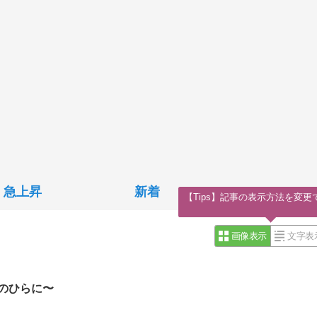
急上昇
新着
【Tips】記事の表示方法を変更
画像表示
文字表
のひらに〜