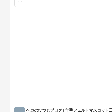
す。
ベガのひつじブログ | 羊毛フェルトマスコット