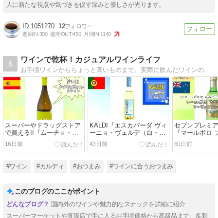
人に新たな視点や気づきを促す深みと優しさが光ります。
1051270
12
週間IN:
300
週間OUT:
450
月間IN:
1140
ワインで乾杯！カジュアルワインライフ
6
お手頃ワインからちょっと高いものまで。実際に飲んだワインのレビューとワインに合う料理＆おつまみを紹介。大好きなカルディファームの商品も載せます♪◆好きなテイスト◆カリフォルニア・リオハ
スーパーやドラッグストア
KALDI『エスカパーダ ヴィ
セブンプレミ
で買える!!『ムーチョ・マ
ーニョ・ヴェルデ（白・微
『マールボロ 
ス ブランコ(白)』レビュー
発泡）』レビュー
ァレー ソーヴ
16日前
43日前
60日前
ラン(白)』レビ
#ワイン
#カルディ
#おつまみ
#ワインに合うおつまみ
このブログのここがポイント
国内外のワインや魅力的なスナックを詳細に紹介
スーパーマーケットや直販店で手に入るお手頃価格から高級品まで、多彩