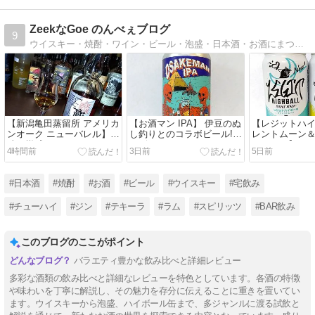
ZeekなGoe のんべぇブログ
9
ウイスキー・焼酎・ワイン・ビール・泡盛・日本酒・お酒にまつわるフードやおつまみのブログ。よろしくお願いしますm(__)m
【新潟亀田蒸留所 アメリカ
【お酒マン IPA】 伊豆のぬ
【レジットハイ
ンオーク ニューバレル】甘
し釣りとのコラボビール!!
レントムーン
味と樽感のウイスキー BAR
レビュー!!
ュスター】ア
4時間前
3日前
5日前
飲みでレビュー!!
セイのハイボール
飲み比べ!!
#日本酒
#焼酎
#お酒
#ビール
#ウイスキー
#宅飲み
#チューハイ
#ジン
#テキーラ
#ラム
#スピリッツ
#BAR飲み
このブログのここがポイント
バラエティ豊かな飲み比べと詳細レビュー
多彩な酒類の飲み比べと詳細なレビューを特色としています。各酒の特徴
や味わいを丁寧に解説し、その魅力を存分に伝えることに重きを置いてい
ます。ウイスキーから泡盛、ハイボール缶まで、多ジャンルに渡る試飲と