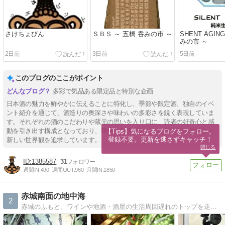
さけちょびん
ＳＢＳ ～ 五橋 吞みの市 ～
SHENT AGIN
みの市 ～
2日前
3日前
5日前
このブログのここがポイント
多彩で気品ある限定品と特別な企画
日本酒の魅力を鮮やかに伝えることに特化し、季節や限定酒、独自のイベ
ント紹介を通じて、酒造りの奥深さや味わいの多彩さを鋭く表現していま
す。それぞれの酒のこだわりや蔵元の思いを入り口に、読者の好奇心と感
動を引き出す構成となっており、華やかな表現とともに日本酒の奥行きと
【Tips】気になるブログをフォロー。

登録不要。更新を逃さずキャッチ！
新しい世界観を追求しています。
閉じる
1385587
31
週間IN:
490
週間OUT:
960
月間IN:
1850
赤城南面の地中海
2
赤城のふもと、ワインや地酒・酒屋の生活周回遅れのトップを走りたい！ってなんのこっちゃ！