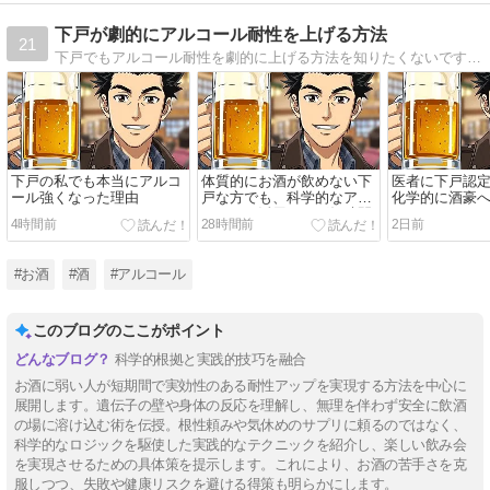
下戸が劇的にアルコール耐性を上げる方法
21
下戸でもアルコール耐性を劇的に上げる方法を知りたくないですか？体質だからと諦めていたお酒の悩みを解決する具体的なステップを公開します。最新のサプリメント活用術や科学的なアプローチで、飲み会での立ち回りが180度変わります。
下戸の私でも本当にアルコ
体質的にお酒が飲めない下
医者に下戸認
ール強くなった理由
戸な方でも、科学的なアプ
化学的に酒豪
ローチを活用すれば短時間
4時間前
28時間前
2日前
で劇的にアルコール耐性を
#お酒
#酒
#アルコール
このブログのここがポイント
科学的根拠と実践的技巧を融合
お酒に弱い人が短期間で実効性のある耐性アップを実現する方法を中心に
展開します。遺伝子の壁や身体の反応を理解し、無理を伴わず安全に飲酒
の場に溶け込む術を伝授。根性頼みや気休めのサプリに頼るのではなく、
科学的なロジックを駆使した実践的なテクニックを紹介し、楽しい飲み会
を実現させるための具体策を提示します。これにより、お酒の苦手さを克
服しつつ、失敗や健康リスクを避ける得策も明らかにします。