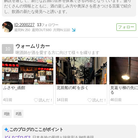
解説を通じて、新たなお酒の世界を探索できる内容となっています。盛り
だくさんの情報とともに、酒の楽しみ方や奥深さを惹きつける言葉で紹介
し、飲酒の新たな発見へと誘います。
2000227
13
週間IN:
250
週間OUT:
680
月間IN:
1110
ウォームリカー
10
唎酒師が酒を愛する方に向けて様々を綴ります
ふさや_函館
北前船の町を歩く
見返り柳の先
る
4日前
14日前
46日前
#旅
#酒
このブログのここがポイント
日本各地の風情と味覚彩る旅情表現