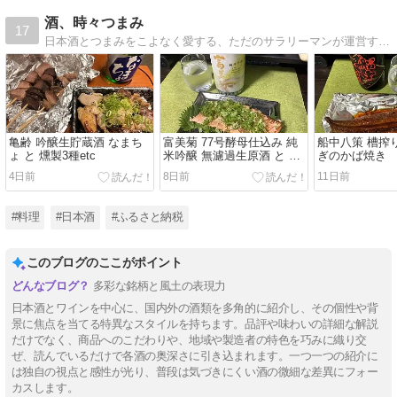
酒、時々つまみ
17
日本酒とつまみをこよなく愛する、ただのサラリーマンが運営するブログです。新潟清酒達人検定「銅」の達人取得。日本酒に少しでも興味を持っていただければ幸いです。
亀齢 吟醸生貯蔵酒 なまち
富美菊 77号酵母仕込み 純
船中八策 槽搾り
ょ と 燻製3種etc
米吟醸 無濾過生原酒 と 炙
ぎのかば焼き
りサーモン
4日前
8日前
11日前
#料理
#日本酒
#ふるさと納税
このブログのここがポイント
多彩な銘柄と風土の表現力
日本酒とワインを中心に、国内外の酒類を多角的に紹介し、その個性や背
景に焦点を当てる特異なスタイルを持ちます。品評や味わいの詳細な解説
だけでなく、商品へのこだわりや、地域や製造者の特色を巧みに織り交
ぜ、読んでいるだけで各酒の奥深さに引き込まれます。一つ一つの紹介に
は独自の視点と感性が光り、普段は気づきにくい酒の微細な差異にフォー
カスします。