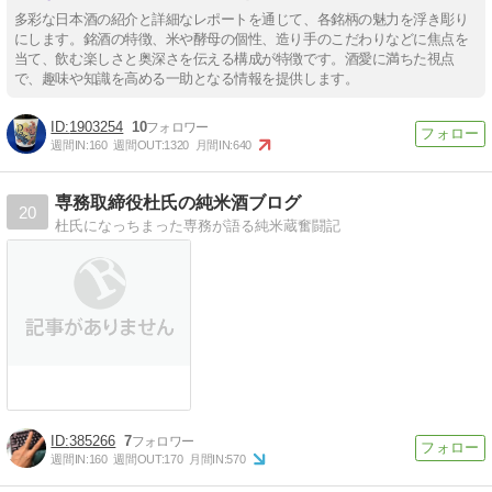
多彩な日本酒の紹介と詳細なレポートを通じて、各銘柄の魅力を浮き彫り
にします。銘酒の特徴、米や酵母の個性、造り手のこだわりなどに焦点を
当て、飲む楽しさと奥深さを伝える構成が特徴です。酒愛に満ちた視点
で、趣味や知識を高める一助となる情報を提供します。
1903254
10
週間IN:
160
週間OUT:
1320
月間IN:
640
専務取締役杜氏の純米酒ブログ
20
杜氏になっちまった専務が語る純米蔵奮闘記
385266
7
週間IN:
160
週間OUT:
170
月間IN:
570