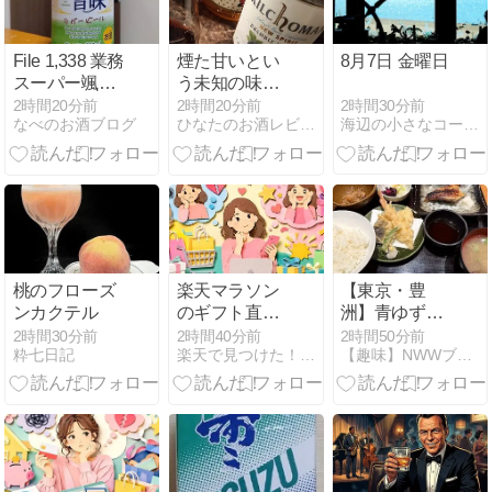
File 1,338 業務
煙た甘いとい
8月7日 金曜日
スーパー颯碧
う未知の味わ
の旨味のお話
い『キルホー
2時間30分前
2時間20分前
2時間20分前
海辺の小さなコーヒー屋
なべのお酒ブログ
ひなたのお酒レビューブログ
マンクランベ
リー』！
桃のフローズ
楽天マラソン
【東京・豊
ンカクテル
のギフト直送
洲】青ゆず寅
で送り主の名
豊洲店 銀だら
2時間30分前
2時間40分前
2時間50分前
粋七日記
楽天で見つけた！厳選グッズ
【趣味】NWWブログ
前表示に迷わ
と天ぷら定食
ない安心ガイ
1,580円
ド
【2026年7月
訪問】