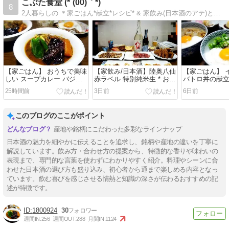
こぶた食堂 (*´(00)｀*)
8
2人暮らしの ＊家ごはん*献立*レシピ* & 家飲み(日本酒のアテ)と日本酒＊ たまに居酒屋や外食なども♪
【家ごはん】 おうちで美味
【家飲み/日本酒】陸奥八仙
【家ごはん】 
しい スープカレー バジル
赤ラベル 特別純米生 * お肉
バトロ丼の献立
の代わりに大葉で作ってみ
屋さんのお惣菜で バレンタ
25時間前
3日前
6日前
ました!!
イン飲み会
このブログのここがポイント
産地や銘柄にこだわった多彩なラインナップ
日本酒の魅力を細やかに伝えることを追求し、銘柄や産地の違いを丁寧に
解説しています。飲み方・合わせ方の提案から、特徴的な香りや味わいの
表現まで、専門的な言葉を使わずにわかりやすく紹介。料理やシーンに合
わせた日本酒の選び方も盛り込み、初心者から通まで楽しめる内容となっ
ています。飲む喜びを感じさせる情熱と知識の深さが伝わるおすすめの記
述が特徴です。
1800924
30
週間IN:
256
週間OUT:
288
月間IN:
1124