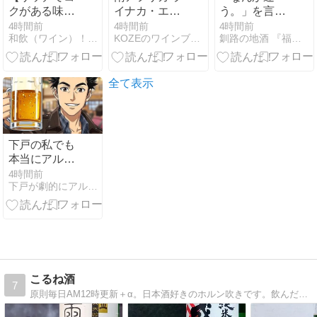
クがある味わ
イナカ・エス
う。」を言葉
いが魅力！】
テート ソーヴ
にする。
4時間前
4時間前
4時間前
和飲（ワイン）！輪飲（ワイン）！話飲（ワイン）！
KOZEのワインブログ
釧路の地酒 『福司』 若僧蔵人醸し屋日記
ィニヨン・ブ
ラン 2024をテ
イスティング
全て表示
下戸の私でも
本当にアルコ
ール強くなっ
4時間前
下戸が劇的にアルコール耐性を上げる方法
た理由
こるね酒
7
原則毎日AM12時更新＋α。日本酒好きのホルン吹きです。飲んだお酒を、ジブリ映画のキャラやシーンに例えながら紹介します。異論反論大歓迎。日本酒に詳しくない方でも、ジブリ作品に詳しくない方でも楽しんでいただけるように書いていきます。