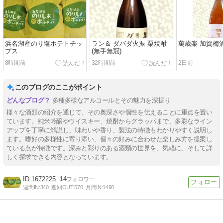
浜名湖産のり塩ポテトチッ
ラン＆ ダバダ火振 栗焼酎
萬歳楽 加賀梅酒 
プス
(無手無冠)
8時間前
32時間前
2日前
このブログのここがポイント
多種多様なアルコールとその魅力を深掘り
様々な酒類の紹介を通じて、その奥深さや個性を伝えることに重点を置い
ています。純米吟醸やウイスキー、焼酎からグラッパまで、多彩なライン
アップを丁寧に解説し、味わいや香り、製法の特徴もわかりやすく説明し
ます。嗜好の多様性に寄り添い、個々の好みに合わせた楽しみ方を提案し
ている点が特徴です。深みと彩りのある酒類の世界を、気軽に、そして詳
しく探求できる内容となっています。
1672225
14
週間IN:
340
週間OUT:
570
月間IN:
1490