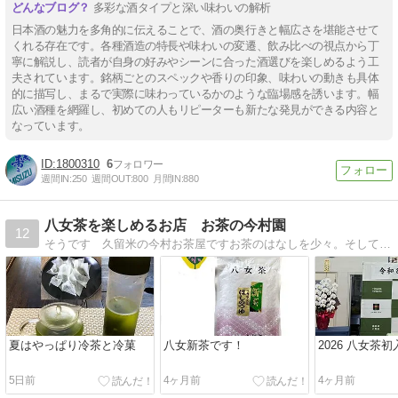
多彩な酒タイプと深い味わいの解析
日本酒の魅力を多角的に伝えることで、酒の奥行きと幅広さを堪能させて
くれる存在です。各種酒造の特長や味わいの変遷、飲み比べの視点から丁
寧に解説し、読者が自身の好みやシーンに合った酒選びを楽しめるよう工
夫されています。銘柄ごとのスペックや香りの印象、味わいの動きも具体
的に描写し、まるで実際に味わっているかのような臨場感を誘います。幅
広い酒種を網羅し、初めての人もリピーターも新たな発見ができる内容と
なっています。
1800310
6
週間IN:
250
週間OUT:
800
月間IN:
880
八女茶を楽しめるお店 お茶の今村園
12
そうです 久留米の今村お茶屋ですお茶のはなしを少々。そしてどうでもいいつまらんはなしをしていきたいと思います。
夏はやっぱり冷茶と冷菓
八女新茶です！
2026 八女茶
5日前
4ヶ月前
4ヶ月前