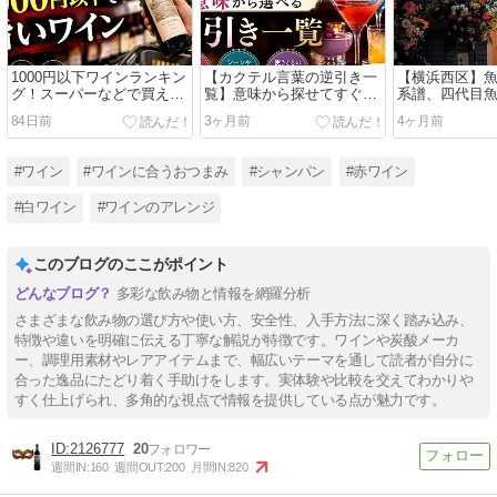
1000円以下ワインランキン
【カクテル言葉の逆引き一
【横浜西区】
グ！スーパーなどで買える
覧】意味から探せてすぐ使
系譜、四代目
本当は教えたくないおすす
える完全版
承と進化の割
84日前
3ヶ月前
4ヶ月前
め銘柄
#ワイン
#ワインに合うおつまみ
#シャンパン
#赤ワイン
#白ワイン
#ワインのアレンジ
このブログのここがポイント
多彩な飲み物と情報を網羅分析
さまざまな飲み物の選び方や使い方、安全性、入手方法に深く踏み込み、
特徴や違いを明確に伝える丁寧な解説が特徴です。ワインや炭酸メーカ
ー、調理用素材やレアアイテムまで、幅広いテーマを通して読者が自分に
合った逸品にたどり着く手助けをします。実体験や比較を交えてわかりや
すく仕上げられ、多角的な視点で情報を提供している点が魅力です。
2126777
20
週間IN:
160
週間OUT:
200
月間IN:
820