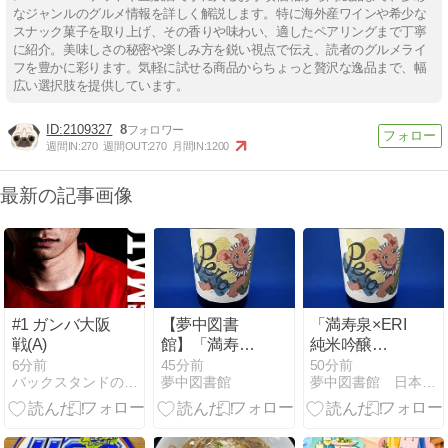
なジャンルのグルメ情報を詳しく解説します。特に海外産ワインや希少な
スナック菓子を取り上げ、その香りや味わい、適したペアリングまで丁寧
に紹介。美味しさの秘密や楽しみ方を鋭い視点で伝え、読者のグルメライ
フを豊かに彩ります。気軽に試せる商品からちょっと贅沢な逸品まで、幅
広い選択肢を提供しています。
2109327
8
週間IN:
270
週間OUT:
270
月間IN:
1200
最新の記事画像
#1 ガンバ大阪
【夢中図書
「満寿泉×ERI
戦(A)
館】「満寿泉
純米吟醸
×ERI 純米吟醸
Pero」！ジャ
6分前
45分前
50分前
バックスタンドの片隅から･･･
夢中図書館
夢中図書館 日本酒館
Pero」！ジャ
ケ買い必至。
ケ買い必至。
ペロリと飲め
ペロリと飲め
ちゃう超キュ
ちゃう超キュ
ートな夏酒