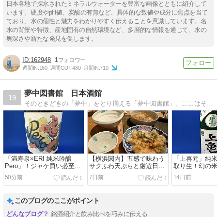
日本各地で採水されたミネラルウォーターを豊富な画像とともに紹介して
います。硬度やpH値、炭酸の有無など、具体的な数値や成分に焦点を当て
ており、水の個性と魅力をわかりやすく伝えることを意識しています。名
水の背景や特徴、産地固有の自然環境など、多層的な情報を通じて、水の
奥深さや新たな発見を促します。
162948
1
週間IN:
160
週間OUT:
480
月間IN:
710
夢中図書館 日本酒館
19
そのときどきの「夢中」をとり揃える「夢中図書館」。ここはそのなかでも、日本酒の「夢中」を集めた「日本酒館」です。Welcome to the ’Sake' f…
「満寿泉×ERI 純米吟醸
【横浜関内】五感で味わう
「上喜元」純
Pero」！ジャケ買い必至。
サクふわ天ぷらと厳選日本
取り生！幻の米
ペロリと飲めちゃう超キュ
酒！「天七」で過ごす大人
贅沢すぎる"し
50分前
7日前
14日前
ートな夏酒
の贅沢時間
魅せる極上の
このブログのここがポイント
銘酒紹介と飲み比べを巧みに伝える