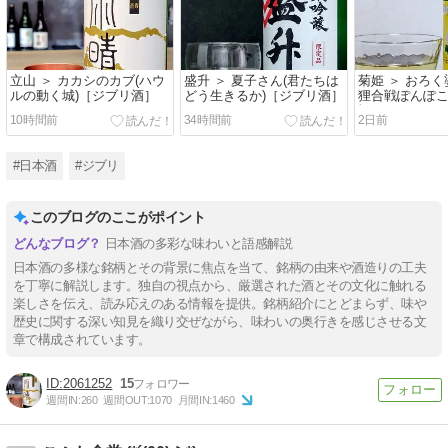
立山 ＞ カカシのカブ(ハウ
盛升 ＞ 夏子さん(君たちは
菊姫 ＞ おろく
ルの動く城)［ジブリ酒］
どう生きるか)［ジブリ酒］
狸合戦ぽんぽこ
酒］
10時間前
34時間前
2日前
#日本酒
#ジブリ
このブログのここがポイント
日本酒の多彩な味わいと語感解説
日本酒の多様な銘柄とその背景に焦点を当て、銘柄の由来や酒造りの工夫
を丁寧に解説します。独自の視点から、厳選された酒とその文化に触れる
楽しさを伝え、読み応えのある情報を提供。銘柄紹介にとどまらず、味や
歴史に関する深い知見を織り交ぜながら、味わいの奥行きを感じさせる文
章で構成されています。
2061252
15
週間IN:
260
週間OUT:
1070
月間IN:
1460