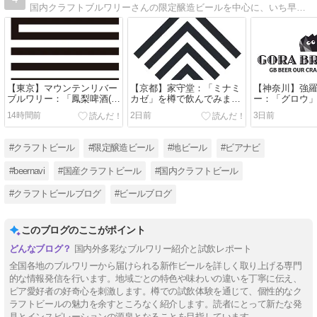
国内クラフトブルワリーさんの限定醸造ビールを中心に、いち早く情報をお伝えするクラフトビール情報サイト。人の舌は十人十色で好みは人それぞれ。毎日更新していますので宜しければ参考にして下さい！そしてフォローを宜しくお願いします(^^)
【東京】マウンテンリバー
【京都】家守堂：「ミナミ
【神奈川】強
ブルワリー：「鳳梨啤酒(オ
カゼ」を樽で飲んでみまし
ー：「グロウ
ンライピージョウ)」を樽で
た～
でみました～
14時間前
2日前
3日前
飲んでみました～
#クラフトビール
#限定醸造ビール
#地ビール
#ビアナビ
#beernavi
#国産クラフトビール
#国内クラフトビール
#クラフトビールブログ
#ビールブログ
このブログのここがポイント
国内外多彩なブルワリー紹介と試飲レポート
全国各地のブルワリーから届けられる新作ビールを詳しく取り上げる専門
的な情報発信を行います。地域ごとの特色や味わいの違いを丁寧に伝え、
ビア愛好者の好奇心を刺激します。樽での試飲体験を通じて、個性的なク
ラフトビールの魅力を余すところなく紹介します。読者にとって新たな発
見とインスピレーションの源泉となることを目指しています。