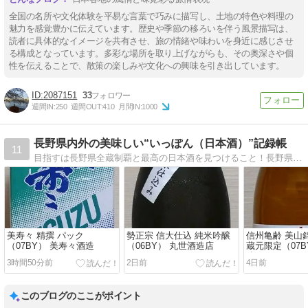
全国の名所や文化体験を平易な言葉で巧みに描写し、土地の特色や料理の
魅力を感覚豊かに伝えています。歴史や季節の移ろいを伴う風景描写は、
読者に具体的なイメージを共有させ、旅の情緒や味わいを身近に感じさせ
る構成となっています。多彩な場所を取り上げながらも、その奥深さや個
性を伝えることで、散策の楽しみや文化への興味を引き出しています。
2087151
33
週間IN:
250
週間OUT:
410
月間IN:
1000
長野県内外の美味しい“いっぽん（日本酒）”記録帳
11
目指すは長野県全蔵制覇と最高の日本酒を見つけること！長野県の日本酒を中心に、美味しかったお酒やお勧めのお酒を紹介しています。
美寿々 精撰 パック
勢正宗 信大仕込 純米吟醸
信州亀齢 美山
（07BY） 美寿々酒造
（06BY） 丸世酒造店
蔵元限定（07B
造
3時間50分前
2日前
4日前
このブログのここがポイント