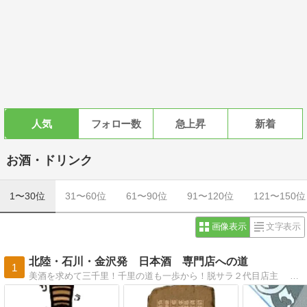
人気
フォロー数
急上昇
新着
お酒・ドリンク
1〜30位
31〜60位
61〜90位
91〜120位
121〜150位
画像表示
文字表示
北陸・石川・金沢発 日本酒 専門店への道
1
美酒を求めて三千里！千里の道も一歩から！脱サラ２代目店主 私 日本酒の味方です！！