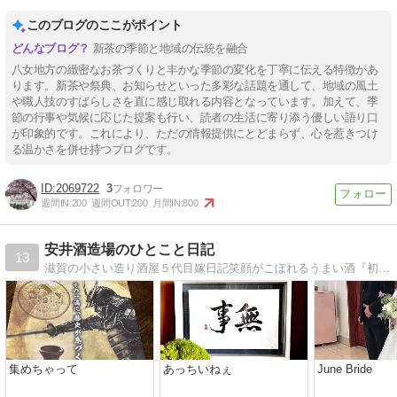
このブログのここがポイント
新茶の季節と地域の伝統を融合
八女地方の緻密なお茶づくりと丰かな季節の変化を丁寧に伝える特徴があ
ります。新茶や祭典、お知らせといった多彩な話題を通して、地域の風土
や職人技のすばらしさを直に感じ取れる内容となっています。加えて、季
節の行事や気候に応じた提案も行い、読者の生活に寄り添う優しい語り口
が印象的です。これにより、ただの情報提供にとどまらず、心を惹きつけ
る温かさを併せ持つブログです。
2069722
3
週間IN:
200
週間OUT:
200
月間IN:
800
安井酒造場のひとこと日記
13
滋賀の小さい造り酒屋５代目嫁日記笑顔がこぼれるうまい酒『初桜』
集めちゃって
あっちいねぇ
June Bride