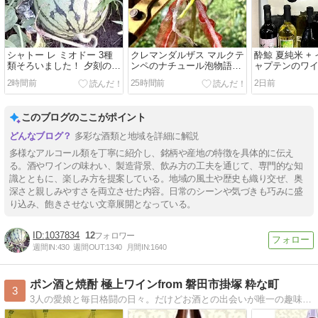
シャトー レ ミオドー 3種
クレマンダルザス マルクテ
酔鯨 夏純米 +
類そろいました！ 夕刻の収
ンペのナチュール泡物語
ャプテンのワ
穫
+スイカの答え合わせ
2時間前
25時間前
2日前
このブログのここがポイント
多彩な酒類と地域を詳細に解説
多様なアルコール類を丁寧に紹介し、銘柄や産地の特徴を具体的に伝え
る。酒やワインの味わい、製造背景、飲み方の工夫を通じて、専門的な知
識とともに、楽しみ方を提案している。地域の風土や歴史も織り交ぜ、奥
深さと親しみやすさを両立させた内容。日常のシーンや気づきも巧みに盛
り込み、飽きさせない文章展開となっている。
1037834
12
週間IN:
430
週間OUT:
1340
月間IN:
1640
ポン酒と焼酎 極上ワインfrom 磐田市掛塚 粋な町
3
3人の愛娘と毎日格闘の日々。だけどお酒との出会いが唯一の趣味。きき酒師の資格も早々に所得し、自分の舌と知識を信じ、自分の感性でこだわり抜いた酒ブログです。