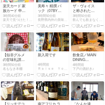
楽天カード 家
美寿々 精撰 パ
ザ・ヴォイス
族カード 申し
ック（07BY）
と称されたシ
込み前に確認
美寿々酒造
ナトラのカク
3時間40分前
3時間50分前
3時間50分前
楽天で見つけた！厳選グッズ
長野県内外の美味しい“いっぽん（日本酒）”記録帳
飲んでも飲まなくてもカクテルが好き
したい年会費
テル
と発行条件
【似非グルメ
新入荷です
飲食店／MAIN
の甘味礼讃１
DINING
５７３品目】
sereno（埼玉
4時間前
3時間50分前
4時間前
Ｒａｉｓｅ Ｙｏｕｒ Ｇｌａｓｓｅｓ
名もなき本棚
下戸の酒好き♪
ローソンの
／さいたま新
『カカオ香る
都心）／名門
ショコラクッ
ウイスキーと
キーシュー(ベ
イタリアン
ルギーチョコ
使用)』を食べ
てみた！
【リッチでコ
南アフリカ ラ
「なんか違