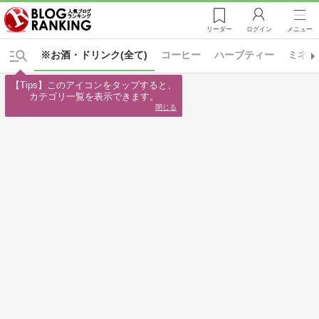
リーダー
ログイン
メニュー
※お酒・ドリンク(全て)
コーヒー
ハーブティー
ミネラ
【Tips】このアイコンをタップすると、

カテゴリ一覧を表示できます。
閉じる