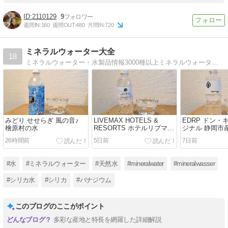
2110129
9
週間IN:
160
週間OUT:
480
月間IN:
720
ミネラルウォーター大全
18
ミネラルウォーター・水製品情報3000種以上ミネラルウォーター製品日本一の情報量を目指しています。レアなものも淡々と紹介し続けています。
みどり せせらぎ 風の音♪
LIVEMAX HOTELS &
EDRP ドン・
檜原村の水
RESORTS ホテルリブマッ
ジナル 静岡市
クス ミネラルウォーター
ォーター
26時間前
5日前
7日前
#水
#ミネラルウォーター
#天然水
#mineralwater
#mineralwasser
#シリカ水
#シリカ
#バナジウム
このブログのここがポイント
多彩な産地と特長を網羅した詳細解説