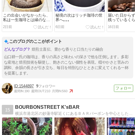
この出会いがなかったら、
秘境の次はリッチ珈琲の世
届いた日から
私は一生珈琲とは縁のない
界へ｡｡｡
残っているく
人生だったのではないか？
です珈琲のイ
2日前
6日前
16日前
った、めっち
このブログのここがポイント
焙煎士直伝、豊かな香りと口当たりの融合
山口耕一氏の珈琲は、香りの高さと味わいの深さで他を圧倒します。多彩
な産地と焙煎技術を駆使し、飽きのこない個性を表現。穏やかさと苦みの
調和、余韻の長さが引き立ち、毎日を特別なひとときに変えてくれる一杯
を提案します。
1544897
9
週間IN:
190
週間OUT:
210
月間IN:
560
BOURBONSTREET K'sBAR
15
横浜市港北区の妙蓮寺駅近くにあるＢＡＲバーボンを中心とした小さな隠れ家的ショットバーのブログです。