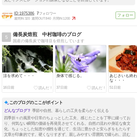
1975386
7
週間IN:
320
週間OUT:
840
月間IN:
1200
備長炭焙煎 中村珈琲のブログ
5
国産の備長炭で珈琲豆を焙煎しています
涼を求めて・・・
身体で感じる。
あじさいも終
な・・・
16日前
37日前
51日前
このブログのここがポイント
季節や自然、暮らしの工夫を柔らかく伝える
四季折々の風景や日常のちょっとした工夫、感じたことを丁寧に綴ってお
り、何気ない瞬間の価値を再発見させてくれる。自然の流れや身近な食文
化、ちょっとした知恵や感性を通じて、生活に豊かさと安らぎをもたらす
文章が印象的です。硬くなりすぎず、親しみやすい雰囲気で綴られ、読む