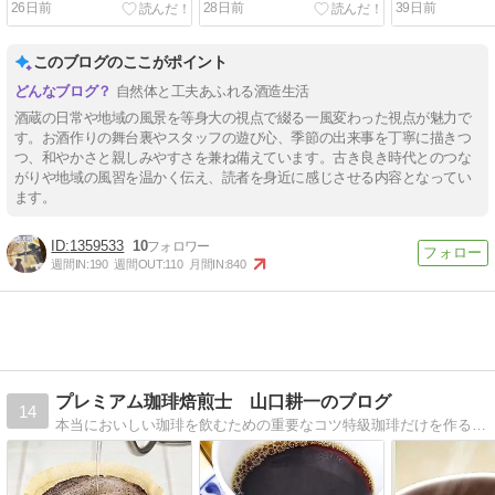
26日前
28日前
39日前
このブログのここがポイント
自然体と工夫あふれる酒造生活
酒蔵の日常や地域の風景を等身大の視点で綴る一風変わった視点が魅力で
す。お酒作りの舞台裏やスタッフの遊び心、季節の出来事を丁寧に描きつ
つ、和やかさと親しみやすさを兼ね備えています。古き良き時代とのつな
がりや地域の風習を温かく伝え、読者を身近に感じさせる内容となってい
ます。
1359533
10
週間IN:
190
週間OUT:
110
月間IN:
840
プレミアム珈琲焙煎士 山口耕一のブログ
14
本当においしい珈琲を飲むための重要なコツ特級珈琲だけを作る職人 プレミアム珈琲焙煎士が、本当においしい珈琲について語る。