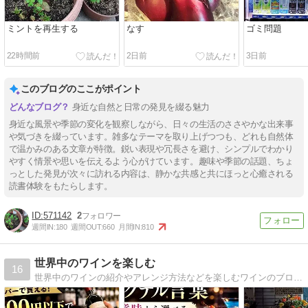
ミントを再生する
なす
ゴミ問題
22時間前
2日前
3日前
このブログのここがポイント
身近な自然と日常の発見を綴る魅力
身近な風景や季節の変化を観察しながら、日々の生活のささやかな出来事
や気づきを綴っています。雑多なテーマを取り上げつつも、どれも自然体
で温かみのある文章が特徴。鋭い表現や冗長さを避け、シンプルでわかり
やすく情景や思いを伝えるよう心がけています。趣味や季節の話題、ちょ
っとした発見が次々に訪れる内容は、静かな共感と共にほっと心癒される
読書体験をもたらします。
571142
2
週間IN:
180
週間OUT:
660
月間IN:
810
世界中のワインを楽しむ
16
世界中のワインの紹介やアレンジ方法などを楽しむワインのブログです