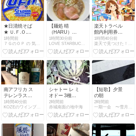
ートな夏酒
★日清焼そば
【麺処 晴
楽天トラベル
★ Ｕ.Ｆ.Ｏ.
（HARU）】
館内利用券は
CUP
入谷駅
どこで使える
1時間前
1時間30分前
1時間40分前
７ＧのＯＰ の 気ままに
LOVE STARBUCKS COFFEE
楽天で見つけた！厳選グッズ
NOODLE
対象サービス
SEAFOOD
と使い切る確
認方法
南アフリカ ス
シャトー レ ミ
【短歌】夕景
テレンラスト
オドー 3種類
の朝
クレメント・
そろいまし
1時間40分前
2時間前
2時間前
KOZEのワインブログ
赤城南面の地中海
一期一会 〜雪月花のとき…〜
ド・リュール
た！ 夕刻の収
MCC ロゼ・
穫
ブリュット
NVをテイステ
ィング