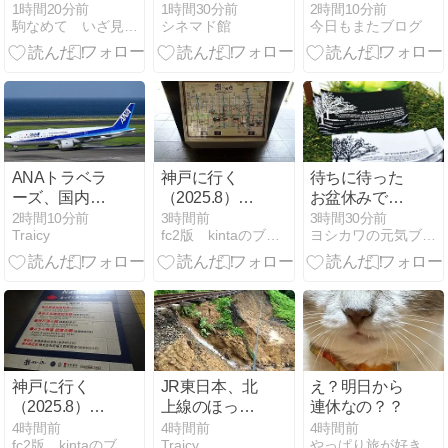
盆休みに入る
1時間20分前
1時間30分前
2時間10分前
駒なめて いざ見にゆかむ 古里は 雪とのみこそ 花は散るらめ
シネマド館
今日もまたブログ
金曜日
ANAトラベラ
神戸に行く
待ちに待った
ーズ、国内・
（2025.8）35.
お盆休みで
海外ツアーや
御影
す！！
2時間10分前
3時間前
3時間30分前
Traicy
fc2版 kintaのブログ
ヨシカワの元気ブログ！ー社員たちの日常
ホテルでタイ
ムセールを実
施中 8月12日
まで
神戸に行く
JR東日本、北
え？明日から
（2025.8）33.
上線のほっと
連休なの？？
御影
ゆだ〜横手駅
4時間前
4時間前
4時間前
fc2版 kintaのブログ
Traicy
やっぱり旅が好き
間を当面の間