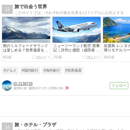
旅で出会う世界
13
このサイトでは、それぞれの旅を出来るだけリアルにお伝えすることで、旅本来の楽しさを疑似体験して頂けるような、そんな記事を出していければと思います。
雨のミルフォードサウンド
ニュージーランド航空 搭乗
佐渡島 レンタ
は楽しめる？世界遺産を冬
記｜評判と感想（成田発 オ
帰りモデルコ
季ツアーで訪れた体験と注
ークランド経由 クイーンズ
産・佐渡金山
6日前
7日前
20日前
意点を紹介
タウン着）
る絶景まで！
#グルメ
#国内旅行
#海外旅行
#世界遺産
2139729
週間IN:
90
週間OUT:
170
月間IN:
330
旅・ホテル・プラザ
14