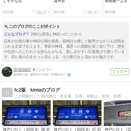
しずかな石
遠州弁
相模國一之宮
12日前
50日前
88日前
このブログのここがポイント
詩的な表現と神話へのこだわり
日本の伝統行事や神社仏閣の祭典、風物詩を優しく皺寄せながらも詩情あ
ふれる文章で伝えます。季節や神様、風景への感動を深く掘り下げ、歴史
や伝説へのこだわりを持ちながらも、親しみやすい言葉選びで綴っていま
す。見た者の心をそっと揺さぶる、その奥行きと温かさが魅力です。
921837
6
週間IN:
110
週間OUT:
280
月間IN:
610
fc2版 kintaのブログ
11
この間旅行した国内旅行（名古屋、広島、和歌山、奈良、京都、大阪、兵庫等）を中心に、ツイッター@kinta_blogでつぶやいた内容も載せています。
神戸に行く（2025.8）38.尼
神戸に行く（2025.8）37.尼
神戸に行く（202