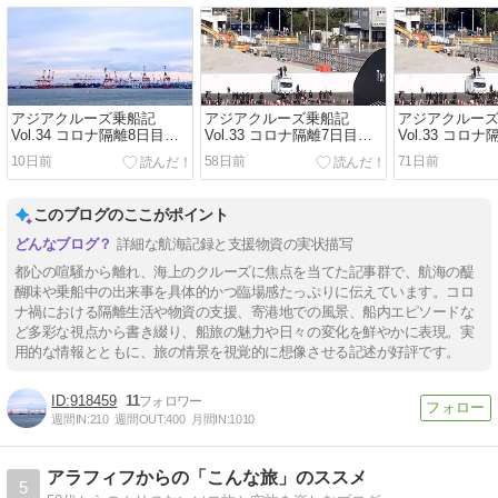
アジアクルーズ乗船記
アジアクルーズ乗船記
アジアクルー
Vol.34 コロナ隔離8日目〜
Vol.33 コロナ隔離7日目〜
Vol.33 コロ
行方不明のシウマイ弁当
ヤクルト4万本の差入れ
ヤクルト4万本
10日前
58日前
71日前
このブログのここがポイント
詳細な航海記録と支援物資の実状描写
都心の喧騒から離れ、海上のクルーズに焦点を当てた記事群で、航海の醍
醐味や乗船中の出来事を具体的かつ臨場感たっぷりに伝えています。コロ
ナ禍における隔離生活や物資の支援、寄港地での風景、船内エピソードな
ど多彩な視点から書き綴り、船旅の魅力や日々の変化を鮮やかに表現。実
用的な情報とともに、旅の情景を視覚的に想像させる記述が好評です。
918459
11
週間IN:
210
週間OUT:
400
月間IN:
1010
アラフィフからの「こんな旅」のススメ
5