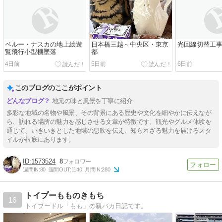
ペルー・ナスカの地上絵遊
日本橋三越～中央区・東京
光回線切替工
覧飛行小型機墜落
都
4日前
5日前
6日前
このブログのここがポイント
地元の味と風景を丁寧に紹介
多彩な地域の名物や風景、その背景にある歴史や文化を細やかに伝えなが
ら、訪れる場所の魅力を感じさせる文章が特徴です。観光やグルメ体験を
通じて、いきいきとした地域の息吹を伝え、知られざる魅力を届けるスタ
イルが根底にあります。
1573524
8
週間IN:
80
週間OUT:
1140
月間IN:
280
トイプーもものきもち
16
トイプードル「もも」の親バカ日記です。