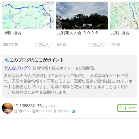
神明_復習
足利花火大会 ２０２６
足利_復習
30時間前
5日前
7日前
このブログのここがポイント
祭典情報と観賞ポイントを詳細解説
多彩な花火大会の詳細をリアルタイムで追跡し、会場準備から当日の流
れ、天候や気象情報まで丁寧に伝える、高度な視点と臨場感あふれるレポ
ートを特色としています。地域の祭事と花火の魅力を余すことなく紹介
し、観覧の楽しみ方を深掘りします。
1388882
73
週間IN:
256
週間OUT:
552
月間IN:
912