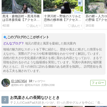
黒滝・森物語村～黒滝吊橋
十津川村～野猿のスリルと
昴の郷～人力
は日本最長級【アクセス・
恐怖の柳本橋【アクセス・
の野猿【アク
駐車場】
駐車場】
場】
4日前
13日前
18日前
このブログのここがポイント
地元の歴史と風景を凝縮した観光案内
地域の魅力的なスポットを丁寧に紹介し、歴史や風土に根ざした情景を伝
えながら、実際のアクセスや駐車場情報をわかりやすく解説しています。
自然の壮大さや文化遺産の奥深さを感じ取れる内容となっており、まるで
現地を訪れるかのような臨場感を実現しています。写真や具体的な場所案
内とともに、日々の休日に訪れる価値のある絶景を強調し、訪問意欲を高
める工夫も施されています。
1867454
18
週間IN:
470
週間OUT:
620
月間IN:
2090
お気楽さんの長閑なひととき
2
子２人のCookPad大好きパパが、行った所やグルメを中心に「長閑だな〜」と思ったことを綴ります。宜しくお願いしま〜す。