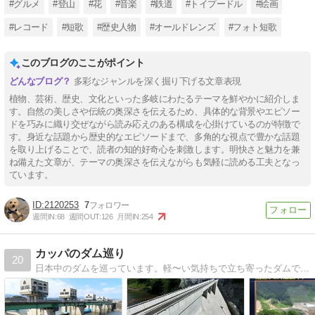
#グルメ
#登山
#花
#音楽
#鉄道
#トイプードル
#絵画
#レコード
#短歌
#歴史人物
#オールドレンズ
#フォト短歌
このブログのここがポイント
多彩なジャンルを深く掘り下げる文章表現
植物、芸術、歴史、文化といった多岐にわたるテーマを鮮やかに紹介しま
す。自然の美しさや伝統の奥深さを伝えるため、具体的な背景やエピソー
ドを巧みに織り交ぜながら読み応えのある構成を心掛けているのが特徴で
す。身近な話題から歴史的なエピソードまで、多角的な視点で豊かな話題
を取り上げることで、読者の知的好奇心を刺激します。明快さと魅力を兼
ね備えた文章が、テーマの奥深さを伝えながらも気軽に読める工夫となっ
ています。
2120253
7
週間IN:
68
週間OUT:
126
月間IN:
254
カッパのダム巡り
20
日本中のダムを巡っています。軽〜い気持ちで立ち寄ったダムでの内部見学に感激して始まったダム巡りブログです。命がけの情報から面白情報まで様々なお知らせを載せていきます。