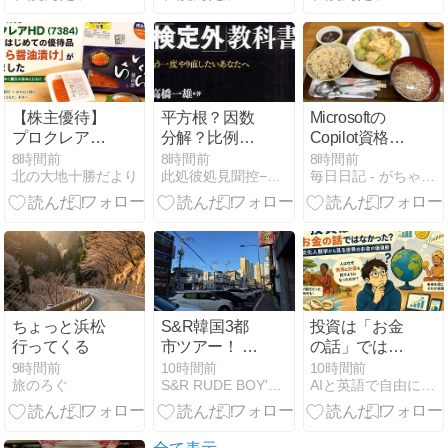
ル数
【株主優待】
平方根？因数
Microsoftの
プロクレア
分解？比例反
Copilot資格
HD（7384）
比例？…とい
AB-730の学習
8時間前
8時間前
8時間前
北の大地十勝だより
此処彼処見聞控−ここかしこみききのひかえ
毎日日記 - がちゃんが気になった話題を書き散らす
合併後はじめ
うこと
に取り組む
ての優待品
「いくら醤油
漬け」が届き
ました｜青森
銀行×みちの
く銀行の歩み
とともに
ちょっと浜松
S&R韓国3都
投資は「お金
行ってくる
市ツアー！ 2
の話」ではな
日目 vol.4 さ
かった？文化
9時間前
10時間前
10時間前
旅のろぐ
S&R RUDE BOY'S WAY
AIと英語で自由に働く研究所
ー！お仕事の
人類学から見
時間だぜ！！
る世界のお金
の価値観