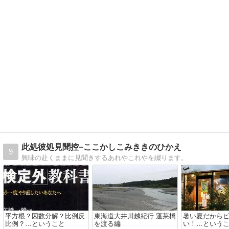
此処彼処見聞控−ここかしこみききのひかえ
9
興味の赴くままに見聞きするあれやこれやを綴ります。
平方根？因数分解？比例反
東海道大井川越紀行 蓬莱橋
暑い夏だから
比例？…ということ
を渡る編
い！…という