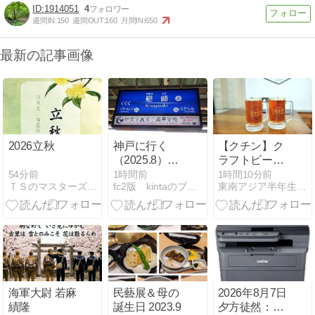
1914051
4
週間IN:
150
週間OUT:
160
月間IN:
650
最新の記事画像
2026立秋
神戸に行く
【クチン】ク
（2025.8）37.
ラフトビール
尼崎
とハンバーガ
54分前
1時間前
1時間10分前
ＴＳのマスターズ水泳ブログ
fc2版 kintaのブログ
東南アジア半年生活の旅行記と食べ歩きグルメ地図
ー ｜
Southside
Cafe Bistro
海軍大尉 若麻
民藝展＆母の
2026年8月7日
績隆
誕生日 2023.9
夕方徒然：お