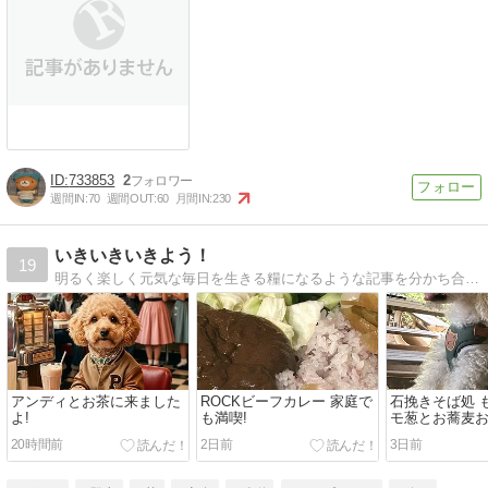
733853
2
週間IN:
70
週間OUT:
60
月間IN:
230
いきいきいきよう！
19
明るく楽しく元気な毎日を生きる糧になるような記事を分かち合っていきたいです。短歌とフォトエッセイ、人物研究、歴史探訪、グルメと多趣味です。愛犬もよろしく！！
アンディとお茶に来ました
ROCKビーフカレー 家庭で
石挽きそば処 
よ!
も満喫!
モ葱とお蕎麦
よ!
20時間前
2日前
3日前