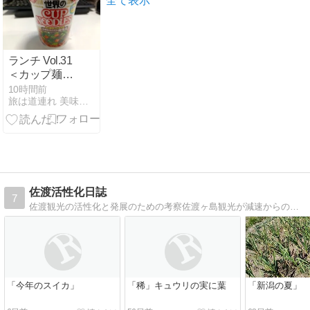
全て表示
ランチ Vol.31
＜カップ麺い
ろいろ・・・
10時間前
旅は道連れ 美味しい記憶！
＞
佐渡活性化日誌
7
佐渡観光の活性化と発展のための考察佐渡ヶ島観光が減速からの反省と倍増発展の提案と紹介
「今年のスイカ」
「稀」キュウリの実に葉
「新潟の夏」