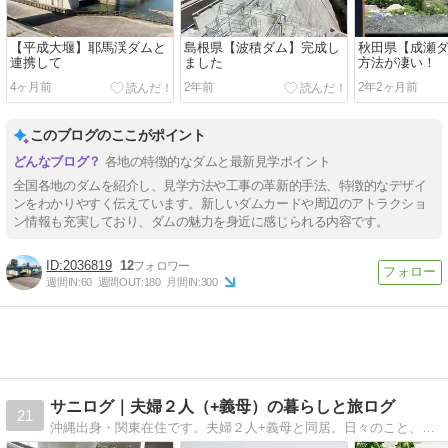
【平成大堰】耶馬渓ダムと
島根県【波積ダム】完成し
秋田県【成瀬
連携して
ました
方法が凄い！
4ヶ月前
2年前
2年2ヶ月前
このブログのここがポイント
各地の特徴的なダムと最新見学ポイント
全国各地のダムを紹介し、見学方法や工事の革新的手法、特徴的なデザイ
ンをわかりやすく伝えています。新しいダムカードや周辺のアトラクショ
ン情報も充実しており、ダムの魅力を身近に感じられる内容です。
2036819
12
週間IN:
60
週間OUT:
180
月間IN:
300
サニログ｜夫婦２人（+義母）の暮らしと旅ログ
21
沖縄出身・関東在住です。夫婦２人+義母と同居。日々のこと、国内外の旅行について書き綴っています。