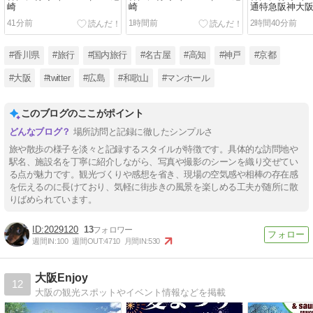
崎
崎
通特急阪神大
41分前
1時間前
2時間40分前
#香川県
#旅行
#国内旅行
#名古屋
#高知
#神戸
#京都
#大阪
#twitter
#広島
#和歌山
#マンホール
このブログのここがポイント
場所訪問と記録に徹したシンプルさ
旅や散歩の様子を淡々と記録するスタイルが特徴です。具体的な訪問地や
駅名、施設名を丁寧に紹介しながら、写真や撮影のシーンを織り交ぜてい
る点が魅力です。観光づくりや感想を省き、現場の空気感や相棒の存在感
を伝えるのに長けており、気軽に街歩きの風景を楽しめる工夫が随所に散
りばめられています。
2029120
13
週間IN:
100
週間OUT:
4710
月間IN:
530
大阪Enjoy
12
大阪の観光スポットやイベント情報などを掲載