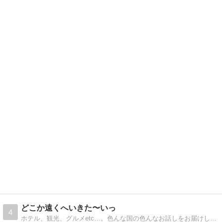
どこか遠くへいきた〜いっ
4
ホテル、観光、グルメetc…。色んな国の色んなお話しをお届けします。ダイヤモンドプリンセスでの『アジアクルーズ乗船記』更新中♪