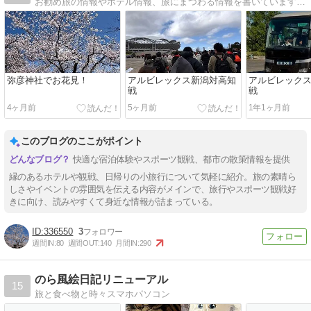
お勧め旅の情報やホテル情報、旅にまつわる情報を書いています。又、サッカー観戦（アルビレックス新潟）の観戦なども紹介します。
弥彦神社でお花見！
アルビレックス新潟対高知
アルビレック
戦
戦
4ヶ月前
5ヶ月前
1年1ヶ月前
このブログのここがポイント
快適な宿泊体験やスポーツ観戦、都市の散策情報を提供
縁のあるホテルや観戦、日帰りの小旅行について気軽に紹介。旅の素晴ら
しさやイベントの雰囲気を伝える内容がメインで、旅行やスポーツ観戦好
きに向け、読みやすくて身近な情報が詰まっている。
336550
3
週間IN:
80
週間OUT:
140
月間IN:
290
のら風絵日記リニューアル
15
旅と食べ物と時々スマホパソコン