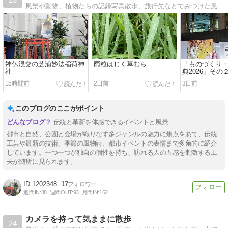
風景や動物、植物たちの記録写真散歩、旅行先などでみつけた風景や動物、植物たちの記録写真
神仏混交の芝浦妙法稲荷神
雨粒はじく草むら
「ものづくり
社
典2026」その
15時間前
2日前
3日前
このブログのここがポイント
伝統と革新を体感できるイベントと風景
都市と自然、公園と会場が織りなす多ジャンルの魅力に焦点をあて、伝統
工芸や最新の技術、季節の風物詩、都市イベントの表情まで多角的に紹介
しています。一つ一つが独自の個性を持ち、訪れる人の五感を刺激する工
夫が随所に見られます。
1202348
17
週間IN:
38
週間OUT:
93
月間IN:
162
カメラを持って気ままに散歩
24