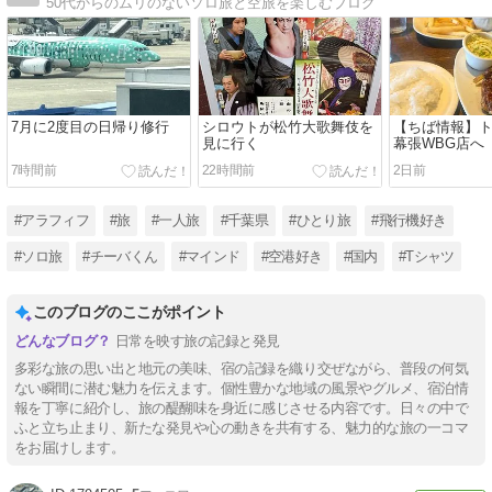
50代からのムリのないソロ旅と空旅を楽しむブログ
7月に2度目の日帰り修行
シロウトが松竹大歌舞伎を
【ちば情報】
見に行く
幕張WBG店へ
7時間前
22時間前
2日前
#アラフィフ
#旅
#一人旅
#千葉県
#ひとり旅
#飛行機好き
#ソロ旅
#チーバくん
#マインド
#空港好き
#国内
#Tシャツ
このブログのここがポイント
日常を映す旅の記録と発見
多彩な旅の思い出と地元の美味、宿の記録を織り交ぜながら、普段の何気
ない瞬間に潜む魅力を伝えます。個性豊かな地域の風景やグルメ、宿泊情
報を丁寧に紹介し、旅の醍醐味を身近に感じさせる内容です。日々の中で
ふと立ち止まり、新たな発見や心の動きを共有する、魅力的な旅の一コマ
をお届けします。