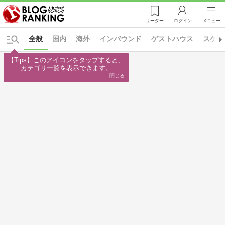
リーダー
ログイン
メニュー
全般
国内
海外
インバウンド
ゲストハウス
スケッ
【Tips】このアイコンをタップすると、

カテゴリ一覧を表示できます。
閉じる