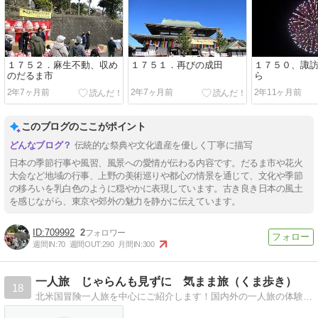
１７５２．麻生不動、収め
１７５１．再びの成田
１７５０、諏
のだるま市
ら
2年7ヶ月前
2年7ヶ月前
2年11ヶ月前
このブログのここがポイント
伝統的な祭典や文化遺産を優しく丁寧に描写
日本の季節行事や風習、風景への愛情が伝わる内容です。だるま市や花火
大会など地域の行事、上野の美術巡りや都心の情景を通じて、文化や季節
の移ろいを乳白色のように穏やかに表現しています。古き良き日本の風土
を感じながら、東京や郊外の魅力を静かに伝えています。
709992
2
週間IN:
70
週間OUT:
290
月間IN:
300
一人旅 じゃらんも見ずに 気まま旅（くま歩き）
18
北米国冒険一人旅を中心にご紹介します！国内外の一人旅の体験を元にした紀行を綴っていきます。見てみてネッ ＾＾/