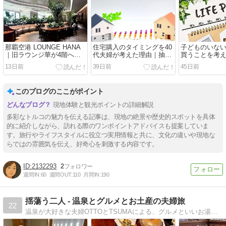
那覇空港 LOUNGE HANA
住宅購入のタイミングを40
子どものいな
｜旧ラウンジ華が4階へ移
代夫婦が考えた理由｜抽選
買うことを考え
転リニューアル
申し込みまでの記録
住宅購入を意
13日前
39日前
45日前
このブログのここがポイント
現地体験と観光ポイントの詳細解説
多彩なトルコの魅力を伝える記事は、現地の絶景や歴史的スポットを具体
的に紹介しながら、訪れる際のワンポイントアドバイスも提案していま
す。旅行やライフスタイルに役立つ実用情報と共に、文化の違いや現地な
らではの雰囲気を伝え、好奇心を刺激する内容です。
2132293
2
週間IN:
60
週間OUT:
110
月間IN:
190
揺蕩う二人 - 温泉とグルメとお土産の夫婦旅
22
温泉が大好きな夫婦OTTOとTSUMAによる、グルメといいお湯に揺蕩う二人旅の記録サイトです。地域の温泉や食文化など、地方の魅力や伝統に触れる旅をしています。温泉と、旅先で食べたものと、買ったお土産も記録しています。