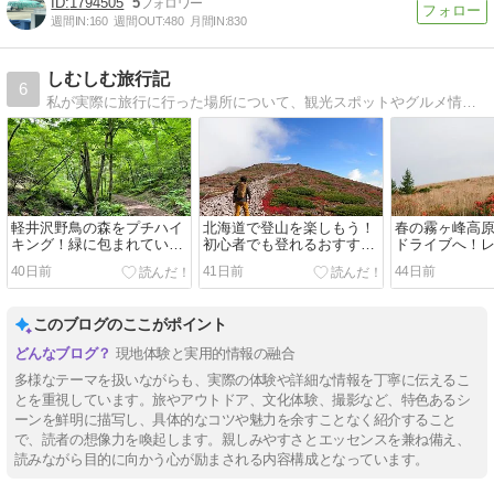
1794505
5
週間IN:
160
週間OUT:
480
月間IN:
830
しむしむ旅行記
6
私が実際に旅行に行った場所について、観光スポットやグルメ情報、かかった料金などの情報を掲載しているブログです。
軽井沢野鳥の森をプチハイ
北海道で登山を楽しもう！
春の霧ヶ峰高
キング！緑に包まれていて
初心者でも登れるおすすめ
ドライブへ！
森林浴が気持ち良い場所。
コースやヒグマ対策、注意
が咲き始め花
40日前
41日前
44日前
野生の猿も登場したよ
点を詳しく紹介します
花を愛でなが
しい
このブログのここがポイント
現地体験と実用的情報の融合
多様なテーマを扱いながらも、実際の体験や詳細な情報を丁寧に伝えるこ
とを重視しています。旅やアウトドア、文化体験、撮影など、特色あるシ
ーンを鮮明に描写し、具体的なコツや魅力を余すことなく紹介すること
で、読者の想像力を喚起します。親しみやすさとエッセンスを兼ね備え、
読みながら目的に向かう心が励まされる内容構成となっています。