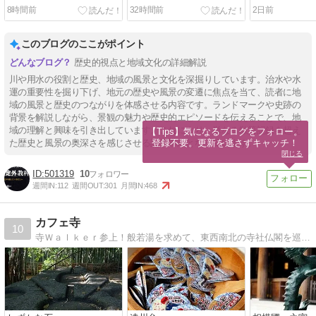
8時間前
32時間前
2日前
このブログのここがポイント
歴史的視点と地域文化の詳細解説
川や用水の役割と歴史、地域の風景と文化を深掘りしています。治水や水
運の重要性を掘り下げ、地元の歴史や風景の変遷に焦点を当て、読者に地
域の風景と歴史のつながりを体感させる内容です。ランドマークや史跡の
背景を解説しながら、景観の魅力や歴史的エピソードを伝えることで、地
域の理解と興味を引き出しています。これにより、単なる散策記録を超え
【Tips】気になるブログをフォロー。

登録不要。更新を逃さずキャッチ！
た歴史と風景の奥深さを感じさせる記事構成となっています。
閉じる
501319
10
週間IN:
112
週間OUT:
301
月間IN:
468
カフェ寺
10
寺Ｗａｌｋｅｒ参上！般若湯を求めて、東西南北の寺社仏閣を巡礼中！