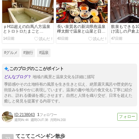
ｐH11超えの白馬八方温泉
長い泉質名の新潟県燕温泉
飲泉もできる1
とトロトロたまごと…
樺太館で温泉と山菜と日本
け流しの戸倉上
酒を大満喫！
山田ホテル
14日前
40日前
47日前
#グルメ
#旅行
#温泉
このブログのここがポイント
地域の風景と温泉文化を詳細に描写
季節感やその土地特有の風景を生き生きと伝え、絶景露天風呂や歴史的な
街並みを鮮やかに表現しています。温泉の趣や地元の食文化も丁寧に紹介
され、訪れる価値を感じさせます。自然と人情を織り交ぜ、日常を超えた
癒しと発見を提案する内容です。
2138043
1
週間IN:
44
週間OUT:
38
月間IN:
200
てこてこペンギン散歩
23