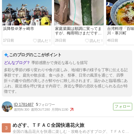
浜降祭＠茅ヶ崎市
家庭菜園は順調に実ってま
台湾料理「百
すが、梅雨明けまだですか
川・寒川町
ね。
17日前
26日前
46日前
このブログのここがポイント
季節感豊かで身近な暮らしを描写
多彩な季節の移り変わりや食の楽しみ、地域行事の様子を丁寧に伝える記
事群です。庭先や散歩道、食べ歩き、祭事、日常の風景を通じて、四季
折々の趣や自然の美しさが鮮やかに映し出されます。温かみと臨場感にあ
ふれ、親近感を呼び覚ます内容で、身近な季節の息吹を感じられる点が特
徴です。
1781487
5
週間IN:
300
週間OUT:
280
月間IN:
1190
めざす、ＴＦＡＣ全国快適花火旅
3
全国の逸品花火を快適に楽しむ・攻略をめざすブログ、ＴＦＡＣ（TAKEUCHI FIREWORKS ART CLUB）