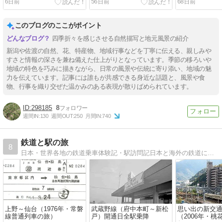
6日前
56日前
68日前
このブログのここがポイント
四季折々を感じさせる自然描写と地元風景の紹介
新潟や佐渡の自然、花、特産物、地域行事などを丁寧に伝える、親しみや
すさと情報の深さを兼ね備えた仕上がりとなっています。季節の移ろいや
地域の特色を巧みに描きながら、日常の風景や伝統に寄り添い、地域の魅
力を伝えています。記事には誰もが共感できる身近な話題と、風景や食
物、行事を織り交ぜた温かみのある表現が散りばめられています。
298185
8
週間IN:
130
週間OUT:
250
月間IN:
740
鉄道と駅の旅
8
日本・世界各地の鉄道乗車体験記・駅訪問記日本と海外の鉄道に乗り降りしながら気づいたことをつれづれなるままに綴っています
上野～仙台（1976年・常磐
武蔵野線（府中本町～新松
思い出の新交
線普通列車の旅）
戸）開通日全駅乗降
（2006年・桃花