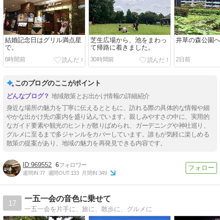
結婚記念日はグリル満点星
芝生広場から、池をまわっ
井草の森公園
で。
て帰路に着きました。
6時間前
30時間前
2日前
このブログのここがポイント
地域散策とお出かけ情報の詳細紹介
身近な場所の魅力を丁寧に伝えるとともに、訪れる際の具体的な情報や細
やかな出かけ先の案内を盛り込んでいます。親しみやすさの中に、実用的
なガイド要素や観光のヒントが散りばめられ、ガーデニングや神社巡り、
グルメに至るまで多ジャンルをカバーしています。誰もが気軽に楽しめる
散策の提案があり、地域の魅力を再発見できる内容です。
969552
6
週間IN:
77
週間OUT:
133
月間IN:
349
一五一会の音色に乗せて
17
一五一会を片手に、旅に、散歩に、グルメに