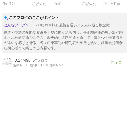
年・スカイレ
5ヶ月前
1年前
1年1ヶ月前
このブログのここがポイント
レトロな列車旅と最新交通システムを巡る旅記憶
鉄道と交通の多彩な変遷を丁寧に振り返る内容。長距離列車の思い出や廃
止された新交通システム、歴史的な線路開通を通じて、昔と今の鉄道風景
の違いを感じさせる。各々の乗車記や時刻表の変遷も含め、鉄道愛好者か
ら初心者まで楽しめる内容です。
277498
6
週間IN:
130
週間OUT:
110
月間IN:
580