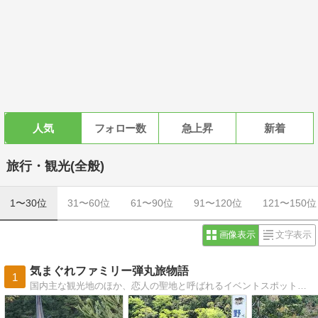
人気
フォロー数
急上昇
新着
旅行・観光(全般)
1〜30位
31〜60位
61〜90位
91〜120位
121〜150位
画像表示
文字表示
気まぐれファミリー弾丸旅物語
1
国内主な観光地のほか、恋人の聖地と呼ばれるイベントスポット、ファミリー向けのハイキングの紹介、また、桜や紅葉のおすすめスポットなどについても、ご紹介しています。