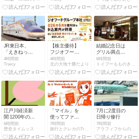
運転取りやめ
盛土流出のた
め
JR東日本、
【株主優待】
結婚記念日は
「えきねっ
フジオフード
グリル満点星
と」で発売す
グループ本社
で。
4時間前
4時間前
6時間前
Traicy
北の大地十勝だより
トイプーもものきもち
る一部割引商
（2752）2026
品の販売終了
年6月末権利
分の申込案内
が到着｜今回
も「串家物語
串かつセッ
ト」を選択し
ました
江戸川経済新
「マイル」を
7月に2度目の
聞 1200年の歴
使ってファー
日帰り修行
史を持つ證大
ストクラスに
6時間前
7時間前
7時間前
歴史タイムッス
旅行とクレカのTraveler.ununplus.com
アラフィフからの「こんな旅」のススメ
寺
乗る！夢を叶
える必要マイ