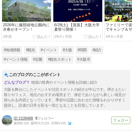
2026年に服部緑地公園内に
6/28(土) 【箕面】大阪大学
ファミリーで
水春がオープン！
夏祭り開催！
でキャンプ＆
1年前
1年2ヶ月前
1年4ヶ月前
#地域情報
#観光
#イベント
#大阪
#関西
#紹介
#イベント情報
#近畿
#観光スポット
#大阪市
このブログのここがポイント
地域の祭典やイベント情報を詳細に紹介
大阪を舞台にしたイベントや注目スポットの紹介が中心です。押さえたい
祭りやフェス、地元のおすすめ場所まで、身近でありながら新しい発見が
得られる内容となっています。季節や話題に合わせた情報をわかりやすく
提供し、読者の日常を彩る一助となることを目指しています。
2109488
8
週間IN:
100
週間OUT:
225
月間IN:
435