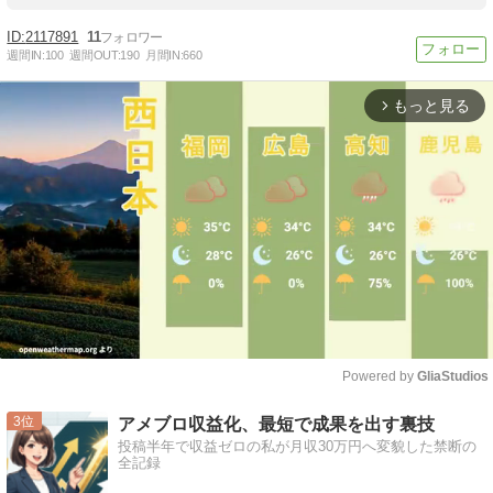
2117891
11
週間IN:
100
週間OUT:
190
月間IN:
660
もっと見る
arrow_forward_ios
Powered by 
GliaStudios
Mute
3
アメブロ収益化、最短で成果を出す裏技
投稿半年で収益ゼロの私が月収30万円へ変貌した禁断の
全記録