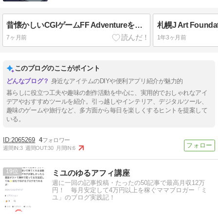
昔懐かしいCGIゲームFF Adventureをリメイクしたクリックゲームを作りました
7ヶ月前
1年3ヶ月前
このブログのここがポイント
身近なアイテムのDIYや便利アプリ紹介が魅力的
暮らしに役立つ工夫や趣味の創作活動を中心に、実用的でおしゃれなアイ
デアやおすすめツールを紹介。引っ越しやインテリア、デジタルツール、
趣味のゲームや旅行など、多方面から毎日を楽しくするヒントを提案して
いる。
2065269
4
週間IN:
3
週間OUT:
30
月間IN:
6
19
ミユのゆるアフィ講座
週に一回の記事投稿・たったの50記事で最高月収12万
円！ 毎月安定して4万円以上を稼ぐママブロガー「ミ
ユ」のブログ実践記！