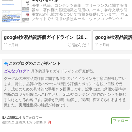
著作・執筆、コンテンツ編集、フリーランスに関する情
報や、著作権の基礎知識と引用のルール、参考文献や引
用文献の記載方法について情報を提供しています。 ウェ
ブサイトでの引用や参照ルール、ウェブコンテンツの制
作・編集についても掲載しております。
google検索品質評価ガイドライン【2025年9月 日本語訳】（６）NeedsMet評価ガイドライン
11ヶ月前
11ヶ月前
このブログのここがポイント
具体的基準とガイドラインの詳細解説
グーグルの検索品質評価に関する最新のガイドラインを丁寧に解説してい
ます。特に、品質の低いページの特性や評価のポイントを鋭い目線で伝
え、成功のための具体的な手引きを提供します。記事には、評価の基準や
判断のコツが明確に示されており、SEOやコンテンツ制作のヒントを掴む
手助けとなる内容です。読者が的確に理解し、実務に役立てられるよう意
識した、実用性重視の解説が特色です。
2089114
8
週間IN:
2
週間OUT:
32
月間IN:
8