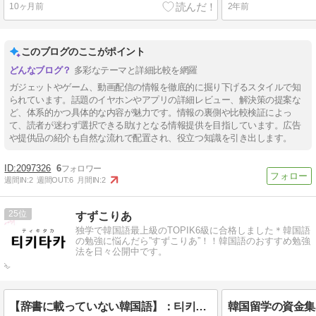
10ヶ月前
2年前
このブログのここがポイント
多彩なテーマと詳細比較を網羅
ガジェットやゲーム、動画配信の情報を徹底的に掘り下げるスタイルで知
られています。話題のイヤホンやアプリの詳細レビュー、解決策の提案な
ど、体系的かつ具体的な内容が魅力です。情報の裏側や比較検証によっ
て、読者が迷わず選択できる助けとなる情報提供を目指しています。広告
や提供品の紹介も自然な流れで配置され、役立つ知識を引き出します。
2097326
6
週間IN:
2
週間OUT:
6
月間IN:
2
25
すずこりあ
独学で韓国語最上級のTOPIK6級に合格しました＊韓国語
の勉強に悩んだら”すずこりあ”！！韓国語のおすすめ勉強
法を日々公開中です。
【辞書に載っていない韓国語】：티키타카(ティキタカ)