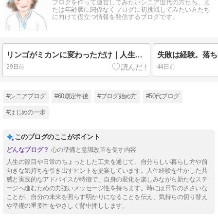
ブログを作って運営してみたいシニア世代の方たち、ま
たは年齢層に関係なくブログに初挑戦してみたい方たち
に向けて役立つ情報を発信するブログです。
リンゴがミカンに変わっただけ｜人生は、同じテーマを形を変えて運んでくる
29日前
44日前
#シニアブログ
#60歳定年後
#ブログ始め方
#50代ブログ
#はじめの一歩
このブログのここがポイント
心の準備と意識改革を促す内容
人生の節目や日常のちょっとした工夫を通じて、自分らしい暮らし方や前
向きな気持ちを引き出すヒントを提案しています。人生経験を生かした共
感と実践的なアドバイスが特徴で、自身の変化を楽しみながら新たなステ
ージへ進むための力強いメッセージ性を持ちます。時には⽇常のささいな
ことが、自分の未来を照らす明かりになることを伝え、気持ちの切り替え
や準備の重要性をやさしく背中押しします。