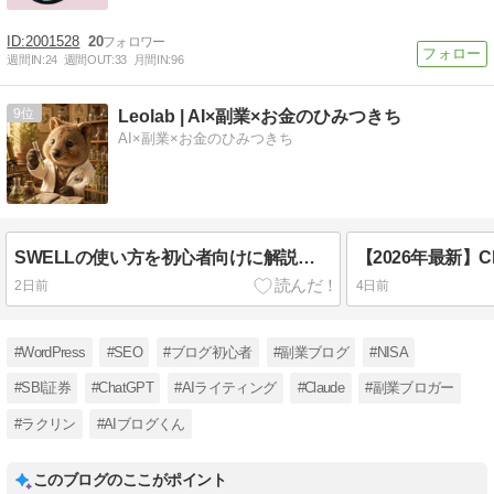
2001528
20
週間IN:
24
週間OUT:
33
月間IN:
96
9
Leolab | AI×副業×お金のひみつきち
AI×副業×お金のひみつきち
SWELLの使い方を初心者向けに解説｜記事を書く基本操作と便利ブロック全ステップ【2026年最新】
2日前
4日前
#WordPress
#SEO
#ブログ初心者
#副業ブログ
#NISA
#SBI証券
#ChatGPT
#AIライティング
#Claude
#副業ブロガー
#ラクリン
#AIブログくん
このブログのここがポイント