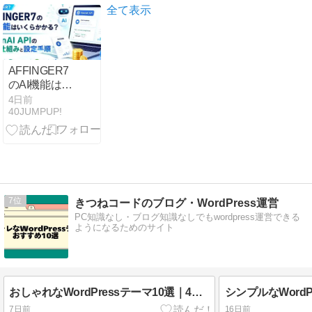
の所属局まと
全て表示
め
AFFINGER7
のAI機能はい
くらかかる？
4日前
40JUMPUP!
OpenAI APIの
料金仕組みと
設定手順
7
きつねコードのブログ・WordPress運営
PC知識なし・ブログ知識なしでもwordpress運営できる
ようになるためのサイト
おしゃれなWordPressテーマ10選｜4つのテイスト別に厳選
7日前
16日前