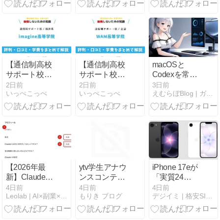
命的な失敗と
の導入手順
初心者からで
【2026年版】
もゼロから確
無料でヒート
実に収益化
マップを導入
【通信制高校
【通信制高校
macOSと
サポート校】
サポート校】
Codexを常時
imagine高等学
WAM高等学院
見守るMini
2日前
2日前
3日前
いっぺこっぺ
いっぺこっぺ
えむらぼBlog | ガジェット諸々を探求するBlogです
院の評判は？
の評判は？学
System
学費・福井の
費・メタバー
Monitor
通学コースを
ス校を解説
解説
【2026年最
ytv学生アナウ
iPhone 17eが
新】Claudeの
ンスコンテス
「実質24
名前を変更す
ト出身アナウ
円！」今が一
4日前
4日前
4日前
Leolab | AI×副業×お金のひみつきち
もりき ブログ
デジイミ | 格安SIM・ガジェットブログ
る方法｜呼ば
ンサー一覧｜
番コスパい
れ方だけ30秒
歴代ファイナ
い！
で変えられる
リストや現在