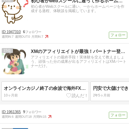
初心者がwebスクールに通って作るホームページ
初心者がWebスクールに通い、一からホームページを作
成する過程、体験談を掲載しています。
1947310
6
週間IN:
7
週間OUT:
0
月間IN:
7
15
XMのアフィリエイトが最強！パートナー登録した瞬間に人生が…
アフィリエイトの最終手段！実体験を交えて教えましょ
う、頑張った分の成果が出るアフィリエイトはXMパート
ナーだけ。
オンラインカジノ終了の余波で海外FXアフィリエイトも終了。
10ヶ月前
2年5ヶ月前
1961365
9
週間IN:
6
週間OUT:
18
月間IN:
15