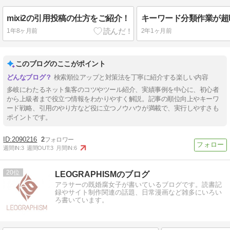
mixi2の引用投稿の仕方をご紹介！
1年8ヶ月前
2年1ヶ月前
このブログのここがポイント
検索順位アップと対策法を丁寧に紹介する楽しい内容
多岐にわたるネット集客のコツやツール紹介、実績事例を中心に、初心者
から上級者まで役立つ情報をわかりやすく解説。記事の順位向上やキーワ
ード戦略、引用のやり方など役に立つノウハウが満載で、実行しやすさも
ポイントです。
2090216
2
週間IN:
3
週間OUT:
3
月間IN:
6
20
LEOGRAPHISMのブログ
アラサーの既婚腐女子が書いているブログです。読書記
録やサイト制作関連の話題、日常漫画など雑多にいろい
ろ書いています。