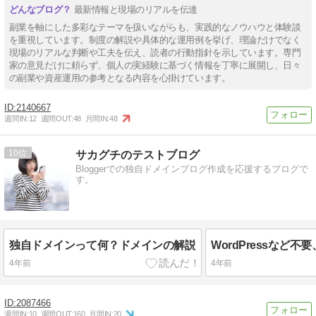
最新情報と現場のリアルを伝達
副業を軸にした多彩なテーマを扱いながらも、実践的なノウハウと体験談
を重視しています。制度の解説や具体的な運用例を挙げ、理論だけでなく
現場のリアルな判断や工夫を伝え、読者の行動指針を示しています。専門
家の意見だけに頼らず、個人の実経験に基づく情報を丁寧に展開し、日々
の副業や資産運用の参考となる内容を心掛けています。
2140667
週間IN:
12
週間OUT:
48
月間IN:
48
10
サカグチのテストブログ
Bloggerでの独自ドメインブログ作成を応援するブログで
す。
独自ドメインって何？ドメインの解説
4年前
4年前
2087466
週間IN:
10
週間OUT:
160
月間IN:
20