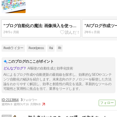
“ブログ自動化の魔法: 画像挿入を使ってコンテンツを次のレベルへ引き上げる方法”
2年5ヶ月前
2年6ヶ月前
#webライター
#wordpress
#ai
#it
このブログのここがポイント
AI駆使の自動生成と効率化技術
AIによるブログ作成や自動更新の最前線を探求し、効果的なSEOやコンテ
ンツ自動化の秘訣を紹介します。未来志向のテクノロジーを駆使した方法
論をわかりやすく解説し、効率と創造性の両立を追及。革新的なツールの
可能性と実用性に焦点を当て、業界をリードします。
2113864
3
週間IN:
8
週間OUT:
16
月間IN:
8
14