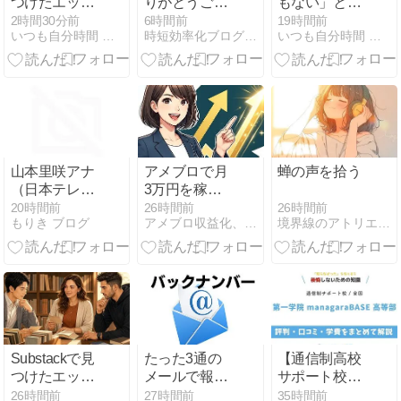
つけたエッセ
りがとうござ
もない」とい
イ｜今日のエ
いました！
う錯覚を手放
2時間30分前
6時間前
19時間前
いつも自分時間 Geminiと日常
時短効率化ブログのズボラボ
いつも自分時間 Geminiと日常
ッセイ・ラッ
す。発信とい
ク Vol.28
う舞台に立つ
あなたへ
山本里咲アナ
アメブロで月
蝉の声を拾う
（日本テレ
3万円を稼ぐ
ビ）｜プロフ
ための失敗回
26時間前
20時間前
26時間前
境界線のアトリエ -The Muted World-
もりき ブログ
アメブロ収益化、最短で成果を出す裏技
ィールや学
避と収益化ス
歴！ミス國學
テップ完全ガ
院・福娘・出
イド
演番組まとめ
Substackで見
たった3通の
【通信制高校
つけたエッセ
メールで報酬
サポート校】
イ｜今日のエ
5万円 ！ ｜
第一学院
26時間前
27時間前
35時間前