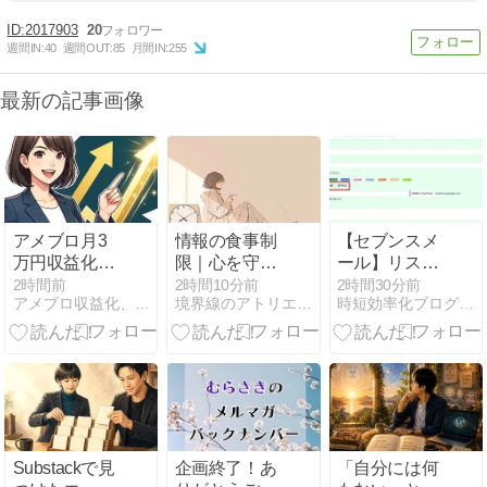
2017903
20
週間IN:
40
週間OUT:
85
月間IN:
255
最新の記事画像
アメブロ月3
情報の食事制
【セブンスメ
万円収益化の
限｜心を守る
ール】リスト
全ステップ！
ための、朝晩
を重複させず
2時間前
2時間10分前
2時間30分前
アメブロ収益化、最短で成果を出す裏技
境界線のアトリエ -The Muted World-
時短効率化ブログのズボラボ
失敗から学ぶ
30分というル
に別シナリオ
ロードマップ
ール
へ登録する手
順
Substackで見
企画終了！あ
「自分には何