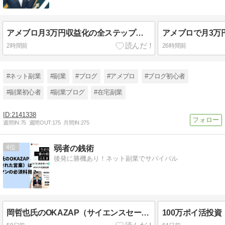
アメブロ月3万円収益化の全ステップ！失敗から学ぶロードマップ
2時間前
26時間前
#ネット副業
#副業
#ブログ
#アメブロ
#ブログ初心者
#副業初心者
#副業ブログ
#在宅副業
2141338
週間IN:
75
週間OUT:
175
月間IN:
275
4
弱者の銭術
後発に勝機あり！ネット副業でサバイバル
岡哲也氏のOKAZAP（サイエンスセールスカレッジ）は全営業マンの必修科目？