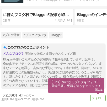
にほんブログ村でBloggerの記事が取得できない問題発生中（2026年8月）
Bloggerのイ
2日前
8日前
#ブログ運営
#ブログノウハウ
#blogger
このブログのここがポイント
実践的な攻略と多彩なカスタマイズ術
Bloggerを使いこなすための実用的な情報を提供しています。記事は、
Googleアナリティクスの設定や表作成法、テーマのカスタマイズなど、多
彩なテーマを網羅し、具体的な手順とコツを丁寧に解説。同時に、SEOや
外部連携などの応用技も紹介し、実践的な知識を身につけることが可能で
す。親しみやすさと深さのバランスを保ち、初心者から中級者まで幅広く
役立つ内容となっています。記事を通じて、便利なツールやカスタマイズ
【Tips】気になるブログをフォロー。

のアイデアを学び、自分だけのブログ作りに役立ててください。
登録不要。更新を逃さずキャッチ！
閉じる
2133631
4
週間IN:
190
週間OUT:
320
月間IN:
800