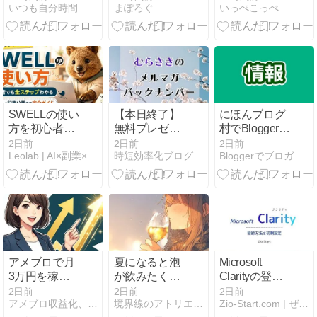
いつも自分時間 Geminiと日常
まぽろぐ
いっぺこっぺ
ッセイ・ラッ
2026-06-08
managaraBASE
ク Vol.27
17:45
高等部の評判
は？学費・通
学を解説
SWELLの使い
【本日終了】
にほんブログ
方を初心者向
無料プレゼン
村でBloggerの
けに解説｜記
ト企画は今日
記事が取得で
2日前
2日前
2日前
Leolab | AI×副業×お金のひみつきち
時短効率化ブログのズボラボ
Bloggerでブロガーになろう
事を書く基本
まで
きない問題発
操作と便利ブ
生中（2026年
ロック全ステ
8月）
ップ【2026年
最新】
アメブロで月
夏になると泡
Microsoft
3万円を稼ぐ
が飲みたくな
Clarityの登録
までに私が犯
るよな
方法と
2日前
2日前
2日前
アメブロ収益化、最短で成果を出す裏技
境界線のアトリエ -The Muted World-
Zio-Start.com | ぜったい今よりおもしろく
した数々の致
WordPressへ