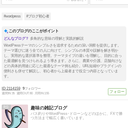
#wordpress
#ブログ初心者
このブログのここがポイント
多角的な意味の理解と実践的解説
WordPressテーマのシンプルさを追求するための深い洞察を提供します。
テーマ選びに迷う全ての人に向けて、シンプルの本質や誤解を解き明か
し、実用的な選択基準を整理。テーマタイプの違いを理解し、目的に合っ
た最適解を見つけられるよう導きます。さらに、農業や介護、店舗向けな
どの具体的用途に応じた最適なテーマ例も紹介。URL短縮やプラグインの
便利さも併せて解説し、初心者から上級者まで役立つ内容となっていま
す。
2114159
9
週間IN:
35
週間OUT:
80
月間IN:
155
8
趣味の雑記ブログ
バス釣りやWordPress･ドローンなどのほかに、FXで勝
つ方法まで幅広く書いています。