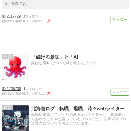
方に最適です。
2117729
3
週間IN:
5
週間OUT:
0
月間IN:
15
17
「続ける意味」と「AI」
続ける意味についてAIと考えるブログ
1735738
1
週間IN:
4
週間OUT:
4
月間IN:
14
18
北海道ログ｜転職、退職、時々webライター
転職や退職にこだわりのあるwebライターが、北海道か
らあれやこれやと言っているブログです。文章術やブロ
グ運営についてもお話しています。