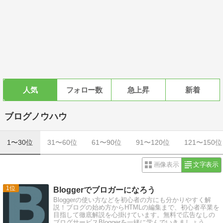
人気
フォロー数
急上昇
新着
ブログノウハウ
1〜30位
31〜60位
61〜90位
91〜120位
121〜150位
画像表示
文字表示
1
Bloggerでブロガーになろう
Bloggerの使い方などを初心者の方にも分かりやすく解
説！ブログの始め方からHTMLの編集まで、初心者卒業を
目指して徹底解説を心掛けています。無料で広告なしの
ブログサービスBloggerを一緒に学んでいきましょう。