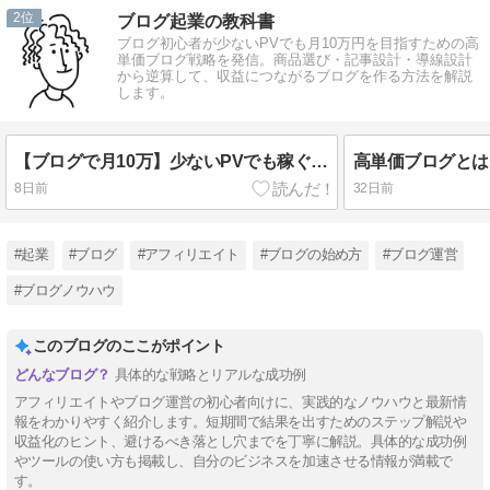
2
ブログ起業の教科書
ブログ初心者が少ないPVでも月10万円を目指すための高
単価ブログ戦略を発信。商品選び・記事設計・導線設計
から逆算して、収益につながるブログを作る方法を解説
します。
【ブログで月10万】少ないPVでも稼ぐ！初心者向け高単価ブログ戦略3ステップ
8日前
32日前
#起業
#ブログ
#アフィリエイト
#ブログの始め方
#ブログ運営
#ブログノウハウ
このブログのここがポイント
具体的な戦略とリアルな成功例
アフィリエイトやブログ運営の初心者向けに、実践的なノウハウと最新情
報をわかりやすく紹介します。短期間で結果を出すためのステップ解説や
収益化のヒント、避けるべき落とし穴までを丁寧に解説。具体的な成功例
やツールの使い方も掲載し、自分のビジネスを加速させる情報が満載で
す。