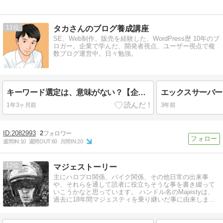
11
タカさんのブログ養成講座
SE、Web制作、販売を経験した、WordPress歴 10年のブ
ロガー。企業で学んだ、開発者視点、ユーザー視点で複
数ブログ運営中。日々勉強。
キーワード選定は、意味がない？【企業、SNS から学ぶターゲティング戦略】
1年3ヶ月前
3年前
2082993
2
週間IN:
10
週間OUT:
60
月間IN:
20
12
マジェストーリー
主にハロプロ関係、バイク関係、その他日常の出来事
や、それらを通して読者に役立ちそうな事を書き綴って
いこうかなと思っています。 ハンドル名のMajestyは、
過去に18年間マジェスティを乗り継いだ事に由来しま
す。