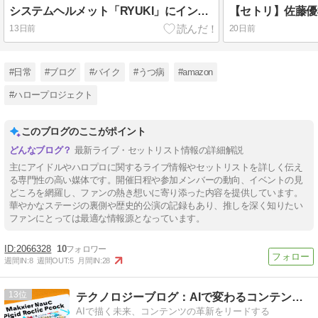
システムヘルメット「RYUKI」にインカム（コミネKK-920）を取り付けてみた
13日前
20日前
#日常
#ブログ
#バイク
#うつ病
#amazon
#ハロープロジェクト
このブログのここがポイント
最新ライブ・セットリスト情報の詳細解説
主にアイドルやハロプロに関するライブ情報やセットリストを詳しく伝え
る専門性の高い媒体です。開催日程や参加メンバーの動向、イベントの見
どころを網羅し、ファンの熱き想いに寄り添った内容を提供しています。
華やかなステージの裏側や歴史的公演の記録もあり、推しを深く知りたい
ファンにとっては最適な情報源となっています。
2066328
10
週間IN:
8
週間OUT:
5
月間IN:
28
13
テクノロジーブログ：AIで変わるコンテンツ制作
AIで描く未来、コンテンツの革新をリードする