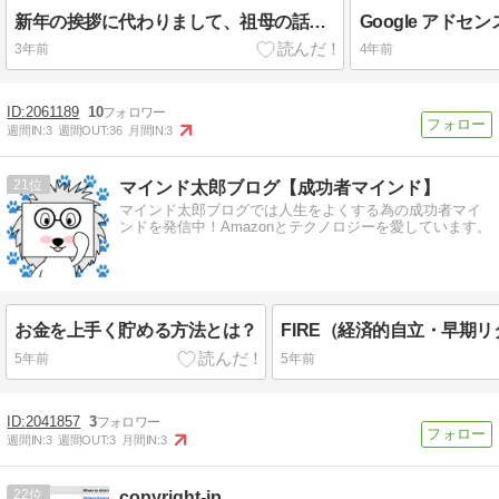
新年の挨拶に代わりまして、祖母の話をひとつ。
3年前
4年前
2061189
10
週間IN:
3
週間OUT:
36
月間IN:
3
21
マインド太郎ブログ【成功者マインド】
マインド太郎ブログでは人生をよくする為の成功者マイ
ンドを発信中！Amazonとテクノロジーを愛しています。
お金を上手く貯める方法とは？
5年前
5年前
2041857
3
週間IN:
3
週間OUT:
3
月間IN:
3
22
copyright-jp