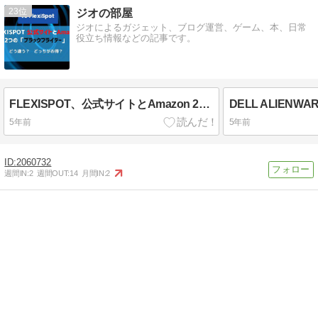
23
ジオの部屋
ジオによるガジェット、ブログ運営、ゲーム、本、日常
役立ち情報などの記事です。
FLEXISPOT、公式サイトとAmazon 2つの「ブラックフライデー」｜違いは？ どっちがお得？
DELL ALIENW
5年前
5年前
2060732
週間IN:
2
週間OUT:
14
月間IN:
2