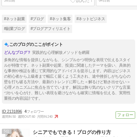
58日前
64日前
#ネット副業
#ブログ
#ネット集客
#ネットビジネス
#副業ブログ
#ブログアフィリエイト
このブログのここがポイント
実践的な心理解放メソッドを網羅
多角的な情報を提供しながらも、シンプルかつ明快な表現で伝えるスタイ
ルが特徴です。ネット副業や起業、投資に関連したテーマを扱い、具体的
な事例や検証を通じて実用的なアドバイスを提示します。内容はビジネス
の初心者から上級者まで幅広く届くよう工夫され、途中挫折しがちな心の
壁を打ち破る方法や、最新のトレンドに即した＜解るけど動き出せない＞
心理メカニズムに焦点を当てています。解説は飾り気のないクリアな言葉
づかいを心がけ、難しい表現を避けながらも確実に情報を伝える、実用性
重視の内容設計です。
2131896
4
週間IN:
50
週間OUT:
60
月間IN:
240
5
シニアでもできる！ブログの作り方