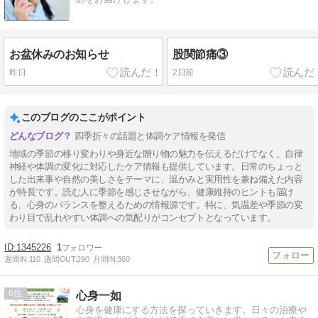
お盆休みのお知らせ
股関節痛③
昨日
2日前
このブログのここがポイント
四季折々の話題と体調ケア情報を発信
地域の季節の移り変わりや身近な贈り物の魅力を伝えるだけでなく、自律
神経や体調の変化に対応したケア情報も提供しています。日常のちょっと
した出来事や自然の美しさをテーマに、温かみと実用性を兼ね備えた内容
が特長です。読む人に季節を感じさせながら、健康維持のヒントも届け
る、心身のバランスを整えるための情報源です。特に、気温差や季節の変
わり目で乱れやすい体調への気配りがコンセプトとなっています。
1345226
1
週間IN:
110
週間OUT:
290
月間IN:
360
6
心身一如
心身を健康にする方法を探っていきます。日々の治療や