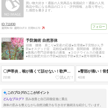
買い物大好き！通販の人気商品を発掘紹介！通販の人気
商品や気になる商品の口コミ・評判情報、お取り寄せし
た感想を書きます。
711830
週間IN:
50
週間OUT:
0
月間IN:
170
12
予防施術 自然形体
頭痛 腰痛 肩こり●安産の応援●生理痛●子宮頸がん予
防●オスグッド症 花粉症●紫斑病 股関節痛 膀胱炎
●痛風の専門店研修生の募集 ●コロナウイルスの後遺症
●前立腺肥大症の予防●認知症予防●視力●更年期障害●て
んかん●ヘルペス
〇声帯炎，喉が痛くて話せない！歌声が良く出ない！
2日前
4日前
このブログのここがポイント
歪み改善と自己回復促進に重点
身体の歪みを整えながら自然治癒力を引き出す施術法を紹介しています。