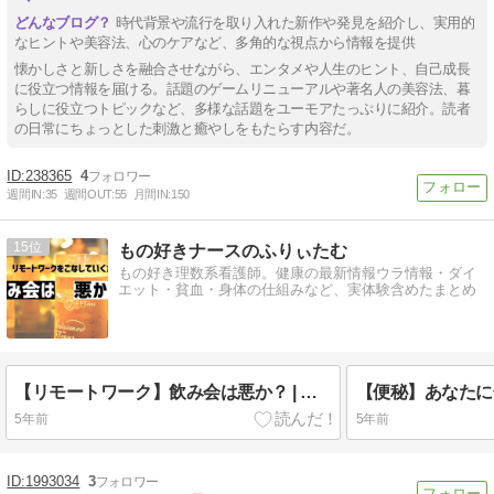
時代背景や流行を取り入れた新作や発見を紹介し、実用的
なヒントや美容法、心のケアなど、多角的な視点から情報を提供
懐かしさと新しさを融合させながら、エンタメや人生のヒント、自己成長
に役立つ情報を届ける。話題のゲームリニューアルや著名人の美容法、暮
らしに役立つトピックなど、多様な話題をユーモアたっぷりに紹介。読者
の日常にちょっとした刺激と癒やしをもたらす内容だ。
238365
4
週間IN:
35
週間OUT:
55
月間IN:
150
15
もの好きナースのふりぃたむ
もの好き理数系看護師。健康の最新情報ウラ情報・ダイ
エット・貧血・身体の仕組みなど、実体験含めたまとめ
【リモートワーク】飲み会は悪か？ | 仕事で成果をあげるチームとは？
5年前
5年前
1993034
3