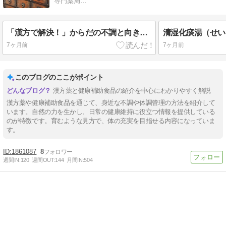
専門薬局…
「漢方で解決！」からだの不調と向き合う自然の力
清湿化痰湯（せい
7ヶ月前
7ヶ月前
このブログのここがポイント
漢方薬と健康補助食品の紹介を中心にわかりやすく解説
漢方薬や健康補助食品を通じて、身近な不調や体調管理の方法を紹介して
います。自然の力を生かし、日常の健康維持に役立つ情報を提供している
のが特徴です。育むような見方で、体の充実を目指せる内容になっていま
す。
1861087
8
週間IN:
120
週間OUT:
144
月間IN:
504