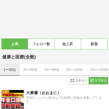
人気
フォロー数
急上昇
新着
健康と医療(全般)
1〜30位
31〜60位
61〜90位
91〜120位
121〜150位
画像表示
文字表示
1
大摩邇（おおまに）
宇宙のことから政治など広範囲に情報を収集していま
す。