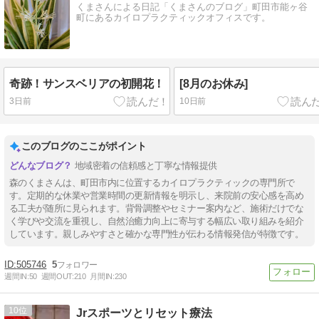
くまさんによる日記「くまさんのブログ」町田市能ヶ谷
町にあるカイロプラクティックオフィスです。
奇跡！サンスベリアの初開花！
[8月のお休み]
3日前
10日前
このブログのここがポイント
地域密着の信頼感と丁寧な情報提供
森のくまさんは、町田市内に位置するカイロプラクティックの専門所で
す。定期的な休業や営業時間の更新情報を明示し、来院前の安心感を高め
る工夫が随所に見られます。背骨調整やセミナー案内など、施術だけでな
く学びや交流を重視し、自然治癒力向上に寄与する幅広い取り組みを紹介
しています。親しみやすさと確かな専門性が伝わる情報発信が特徴です。
505746
5
週間IN:
50
週間OUT:
210
月間IN:
230
10
Jrスポーツとリセット療法