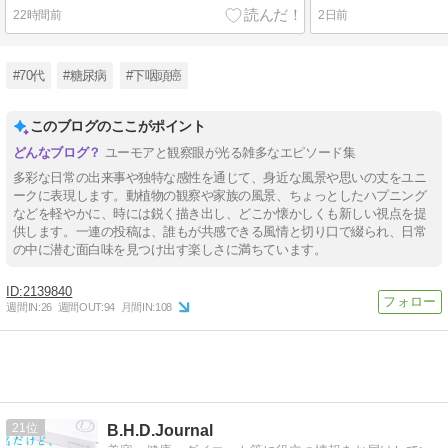
22時間前
2日前
#70代
#糖尿病
#下咽頭癌
このブログのここがポイント
ユーモアと観察眼が光る雑多なエピソード集
多彩な日常の出来事や独特な感性を通じて、身近な風景や思いの丈をユニ
ークに表現します。動植物の観察や家族の風景、ちょっとしたハプニング
などを軽やかに、時には鋭く描き出し、どこか懐かしくも新しい視点を提
供します。一連の投稿は、誰もが共感できる風情と切り口で綴られ、日常
の中に潜む面白味を見つけ出す楽しさに満ちています。
2139840
週間IN:
26
週間OUT:
94
月間IN:
108
21
B.H.D.Journal