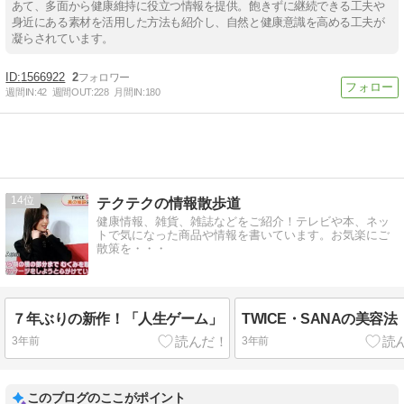
あて、多面から健康維持に役立つ情報を提供。飽きずに継続できる工夫や
身近にある素材を活用した方法も紹介し、自然と健康意識を高める工夫が
凝らされています。
1566922
2
週間IN:
42
週間OUT:
228
月間IN:
180
14
テクテクの情報散歩道
健康情報、雑貨、雑誌などをご紹介！テレビや本、ネッ
トで気になった商品や情報を書いています。お気楽にご
散策を・・・
７年ぶりの新作！「人生ゲーム」
TWICE・SANAの美容法
3年前
3年前
このブログのここがポイント