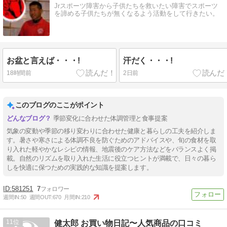
Jrスポーツ障害から子供たちを救いたい障害でスポーツ
を諦める子供たちが無くなるよう活動をして行きたい。
お盆と言えば・・・!
汗だく・・・!
18時間前
2日前
このブログのここがポイント
季節変化に合わせた体調管理と食事提案
気象の変動や季節の移り変わりに合わせた健康と暮らしの工夫を紹介しま
す。暑さや寒さによる体調不良を防ぐためのアドバイスや、旬の食材を取
り入れた軽やかなレシピの情報、地震後のケア方法などをバランスよく掲
載。自然のリズムを取り入れた生活に役立つヒントが満載で、日々の暮ら
しを快適に保つための実践的な知識を提案します。
581251
7
週間IN:
50
週間OUT:
670
月間IN:
210
11
健太郎 お買い物日記〜人気商品の口コミ