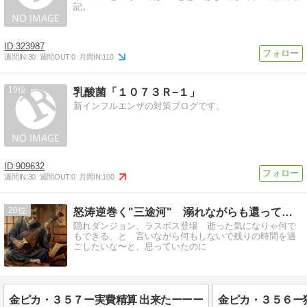
記。
323987
週間IN:
30
週間OUT:
0
月間IN:
110
19
乳酸菌「１０７３Ｒ−１」
新インフルエンザの対策ブログです。
909632
週間IN:
30
週間OUT:
0
月間IN:
100
20
怒涛逆巻く"三途河" 溺れながらも還ってきた〜 ・・・ら
隠れダンジョン、ラスボス登場 逝った気になりゃ何で
もできる、と 言いながら何もしないで残りの時間を過
ごしたいな〜と、思っていたのに
金ピカ・３５７ー実費精算 出来たーーー