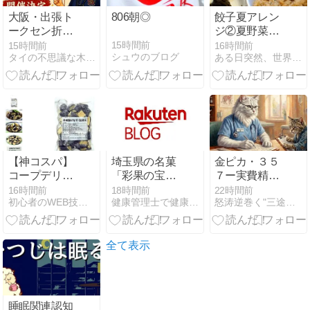
大阪・出張ト
806朝◎
餃子夏アレン
ークセン折田
ジ②夏野菜の
式講習を開催
代表トマトで
15時間前
15時間前
16時間前
シュウのブログ
タイの不思議な木槌に惹かれ、手にした男の物語
ある日突然、世界から音が半分消えた 〜突発性難聴治療記〜
します♪
マンドゥをア
レンジ！
【神コスパ】
埼玉県の名菓
金ピカ・３５
コープデリの
「彩果の宝
７ー実費精算
「冷凍揚げな
石」を購入し
出来たーーー
16時間前
18時間前
22時間前
初心者のWEB技術習得の軌跡
健康管理士で健康総合コンサルタントの武藤です。
怒涛逆巻く"三途河" 溺れながらも還ってきた〜 ・・・ら
す」が便利す
ました。
ぎる！他社と
比較して分か
ったおすすめ
全て表示
の理由
睡眠関連認知