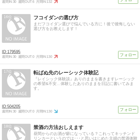
週間IN:
30
週間OUT:
6
月間IN:
132
16
フコイダンの選び方
まだフコイダン選びで悩んでいる方に！後で後悔しない
選び方をお教えします！
179595
週間IN:
30
週間OUT:
0
月間IN:
130
17
転ばぬ先のレーシック体験記
『レイシック体験談』ありのままを書きますレーシック
の希望&不安…体験したありのままを日記に書いてみま
す。
504205
週間IN:
30
週間OUT:
0
月間IN:
130
18
禁酒の方法おしえます
昼間からのお酒が癖になっている？これってキッチンド
リンカーというのでは･･･と思いはじめた主婦の禁酒体験