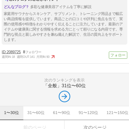
多彩な健康美容アイテムを丁寧に解説
家庭用サウナからスキンケア、サプリメント、トレーニング用品まで幅広
い商品情報を提供しています。商品ごとの口コミや評判に焦点を当て、実
際の使用感や特徴をわかりやすく伝えることに注力しています。最新のア
イテムや健康美に関する情報を求める方にとって頼りになる内容です。専
門的な視点と親しみやすさを兼ね備えた解説で、生活の質向上をサポート
します。
2089725
8
週間IN:
18
週間OUT:
141
月間IN:
90
次のランキングを表示
「全般」
31位〜60位
1〜30位
31〜60位
61〜90位
91〜120位
121〜150位
前のページ
次のページ