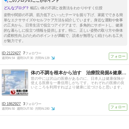
このブログのここがポイント
幅広い体の不調と改善法をわかりやすく伝授
姿勢や関節の不調、筋力低下といったテーマを掘り下げ、家庭でできる簡
単なエクササイズやセルフケア方法を紹介しています。身近な運動や食事
の工夫から、日常生活で役立つアイデアまで、多角的にサポートし、健康
的な暮らしに役立つ情報を提供します。特に、正しい姿勢の取り方や身体
の柔軟性向上のためのポイントが満載で、読者が無理なく続けられる工夫
が魅力です。
2122427
7
週間IN:
54
週間OUT:
30
月間IN:
129
8
体の不調を根本から治す 治療院発掘&健康navi
世の中には沢山の医療があるのに、日本人は健康保険が
使える医療を一番信用しがちです。それぞれの医療の良
いところを利用すればより健康に近づけると思います。
1862927
3
週間IN:
50
週間OUT:
50
月間IN:
280