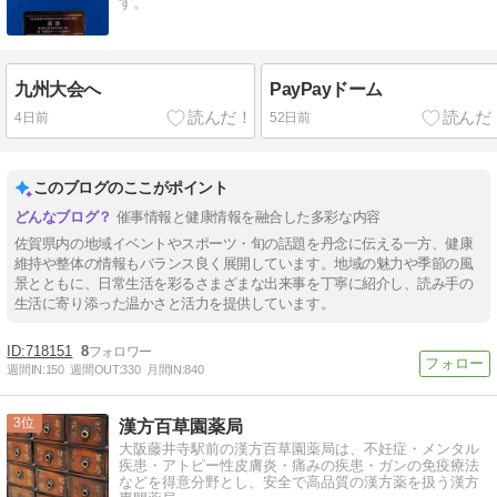
す。
九州大会へ
PayPayドーム
4日前
52日前
このブログのここがポイント
催事情報と健康情報を融合した多彩な内容
佐賀県内の地域イベントやスポーツ・旬の話題を丹念に伝える一方、健康
維持や整体の情報もバランス良く展開しています。地域の魅力や季節の風
景とともに、日常生活を彩るさまざまな出来事を丁寧に紹介し、読み手の
生活に寄り添った温かさと活力を提供しています。
718151
8
週間IN:
150
週間OUT:
330
月間IN:
840
3
漢方百草園薬局
大阪藤井寺駅前の漢方百草園薬局は、不妊症・メンタル
疾患・アトピー性皮膚炎・痛みの疾患・ガンの免疫療法
などを得意分野とし、安全で高品質の漢方薬を扱う漢方