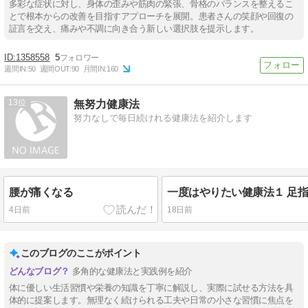
多彩な症状に対し、身体の歪みや筋肉の緊張、骨格のバランスを整えるこ
とで根本からの改善を目指すアプローチを展開。患者さんの笑顔や回復の
証言を交え、痛みや不調に向き合う新しい選択肢を提示します。
1358558
5
週間IN:
50
週間OUT:
90
月間IN:
160
13
無努力健康法
努力なしで毎日続けれる健康法を紹介します
腰が痛くなる
一度はやりたい健康法１ 足
4日前
18日前
このブログのここがポイント
多角的な健康法と実践例を紹介
体に優しい生活習慣や栄養の知識を丁寧に解説し、実際に試せる方法を具
体的に提案します。無理なく続けられる工夫や日常の小さな習慣に焦点を