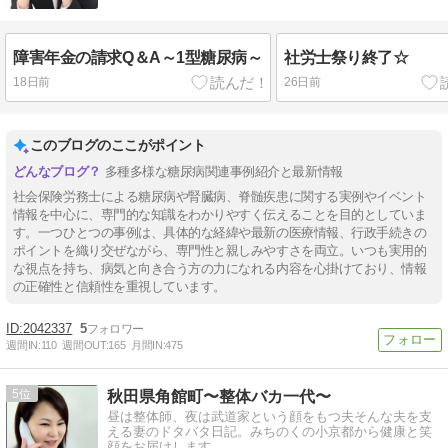
障害年金の請求Q＆A～1型糖尿病～
社労士祭り終了☆
18日前
26日前
このブログのここがポイント
多種多様な糖尿病関連事例紹介と最新情報
社会保険労務士による糖尿病や腎臓病、脊髄疾患に関する実例やイベント
情報を中心に、専門的な知識をわかりやすく伝えることを目的としていま
す。一つひとつの事例は、具体的な経緯や最新の医療情報、行政手続きの
ポイントを織り交ぜながら、専門性と親しみやすさを両立。いつも実用的
な視点を持ち、病気と向き合う方の力になれる内容を心掛けており、情報
の正確性と信頼性を重視しています。
2042337
5
週間IN:
110
週間OUT:
165
月間IN:
475
5
秋田県角館町〜整体バカ一代〜
昼は整体師、夜は武道家という顔をもつ夫そんな夫を支
える妻のドタバタ日記。みちのくの小京都から健康と笑
顔をお届けします。