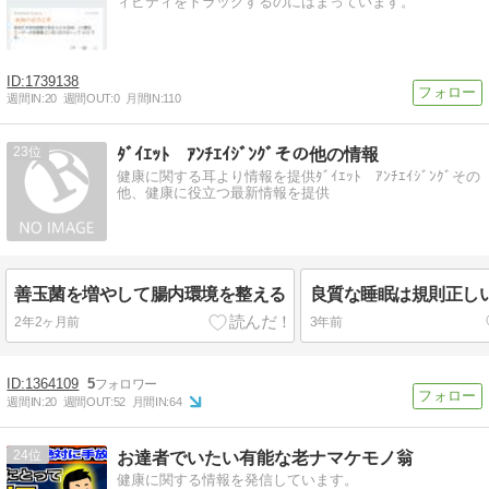
ィビティをトラックするのにはまっています。
1739138
週間IN:
20
週間OUT:
0
月間IN:
110
23
ﾀﾞｲｴｯﾄ ｱﾝﾁｴｲｼﾞﾝｸﾞその他の情報
健康に関する耳より情報を提供ﾀﾞｲｴｯﾄ ｱﾝﾁｴｲｼﾞﾝｸﾞその
他、健康に役立つ最新情報を提供
善玉菌を増やして腸内環境を整える
良質な睡眠は規則正し
2年2ヶ月前
3年前
1364109
5
週間IN:
20
週間OUT:
52
月間IN:
64
24
お達者でいたい有能な老ナマケモノ翁
健康に関する情報を発信しています。