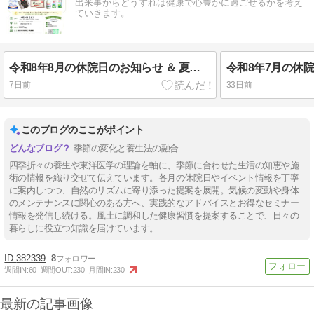
出来事からどうすれば健康で心豊かに過ごせるかを考え
ていきます。
令和8年8月の休院日のお知らせ ＆ 夏はお体も省エネ！
7日前
33日前
このブログのここがポイント
季節の変化と養生法の融合
四季折々の養生や東洋医学の理論を軸に、季節に合わせた生活の知恵や施
術の情報を織り交ぜて伝えています。各月の休院日やイベント情報を丁寧
に案内しつつ、自然のリズムに寄り添った提案を展開。気候の変動や身体
のメンテナンスに関心のある方へ、実践的なアドバイスとお得なセミナー
情報を発信し続ける。風土に調和した健康習慣を提案することで、日々の
暮らしに役立つ知識を届けています。
382339
8
週間IN:
60
週間OUT:
230
月間IN:
230
最新の記事画像