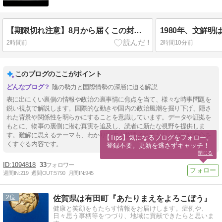
【期限切れ注意】8月から届くこの封筒、放置すると公金受取口座に自動登録されます
2時間前
2時間10分前
このブログのここがポイント
陰の勢力と国際情勢の深層に迫る解説
表に出にくい裏側の情報や政治の裏事情に焦点を当て、様々な時事問題を
鋭い視点で解説します。国際的な動きや国内の政治風潮を掘り下げ、隠さ
れた背景や関係性を明らかにすることを意識しています。データや証拠を
もとに、物事の裏側に潜む真実を追及し、読者に新たな視野を提供しま
す。難解に思えるテーマも、わかりやすく整理されており、知的好奇心を
【Tips】気になるブログをフォロー。

くすぐる内容です。
登録不要。更新を逃さずキャッチ！
閉じる
1094818
33
週間IN:
219
週間OUT:
5790
月間IN:
945
2
佐賀県は有田町『あたりまえをよろこぼう』
健康と笑顔をもたらす情報をお届けします。症例や、
日々思う事柄等をつづり、地域に貢献できたらと思いま