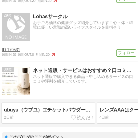
週間IN:
20
週間OUT:
20
月間IN:
20
29
Lohasサークル
お手ごろ価格の健康グッズ紹介しています！心・体・環
境に優しい意識の高いライフスタイルを目指そう
179531
週間IN:
20
週間OUT:
0
月間IN:
20
30
ネット通販・サービスはおすすめ？口コミ評判情報局
ネット通販で購入できる商品・申し込めるサービスの口
コミや評判を紹介しています。
ubuyu（ウブユ）エチケットパウダーウォッシュはワキ専用酵素パウダー
2日前
4日前
このブログのここがポイント