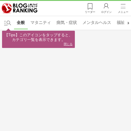
リーダー
ログイン
メニュー
全般
マタニティ
病気・症状
メンタルヘルス
福祉・
【Tips】このアイコンをタップすると、

カテゴリ一覧を表示できます。
閉じる