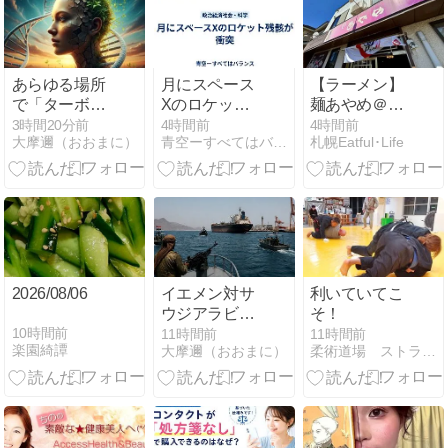
ト【LIVE】
(2026年8月6
日) ANN/テレ
朝
あらゆる場所
月にスペース
【ラーメン】
で「ターボ老
Xのロケット
麺あやめ＠新
化」が見られ
残骸が衝突
道東 濃厚魚介
3時間20分前
4時間前
4時間前
大摩邇（おおまに）
青空ーすべてはバランス
札幌Eatful･Life
る本当の理
つけ麺＆特盛
由…そしてそ
＆小ライス ＆
れが人類にと
【映画】スパ
って何を意味
イダーマン
するのか Mike
BRAND NEW
Adams
DAY
2026/08/06
イエメン対サ
利いていてこ
ウジアラビ
そ！
ア：締め付け
10時間前
11時間前
11時間前
楽園綺譚
大摩邇（おおまに）
柔術道場 ストライプル早稲田ヒルマ道場
と非対称対応
戦略