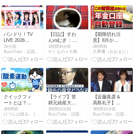
バンドリ！TV
【日記】すわ
【期限切れ注
LIVE 2026
んvsむぎ ：嬉
意】8月から
#326
しいことです
届くこの封
24分前
1時間30分前
2時間前
BuzzTube：話題・流行・旬・最新・注目の動画サイト
やくものメモ帳
大摩邇（おおまに）
筒、放置する
と公金受取口
座に自動登録
されます
クイックフィ
【ライブ】世
【近藤真彦＆
ートとは？足
耕元経産大臣
高島礼子】世
を細かく素早
の復党どうな
界的な“無言ス
2時間前
2時間10分前
3時間10分前
ひつじは眠る。 | 睡眠が気持ちよさに変わる
BuzzTube：話題・流行・旬・最新・注目の動画サイト
BuzzTube：話題・流行・旬・最新・注目の動画サイト
く動かすトレ
る？ 自民党党
テージ”にそろ
ーニング
紀委員会 終了
って困惑＜芸
後の浅尾党紀
能動画＞(2026
委員長コメン
年8月6日)