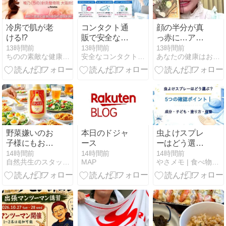
冷房で肌が老
コンタクト通
顔の半分が真
ける!?
販で安全なサ
っ赤に…アト
イトを見分け
ピー姿を公開
13時間前
13時間前
13時間前
ちのの素敵な健康美人へ
安全なコンタクト通販おすすめ3選！安全なサイトの見分け方♪
あなたの健康はお金で買えますか・・・？
る10項目｜失
した女性、幼
敗しない選び
少期は“汚いも
方を解説
の”として扱わ
れ「人に触れ
る行為に罪悪
感を持ってい
た」
野菜嫌いのお
本日のドジャ
虫よけスプレ
子様にもおす
ース
ーはどう選
すめのガリマ
ぶ？5つの確
14時間前
14時間前
14時間前
自然共生のスタッフブログ
MAP
やさメモ | 食べ物の栄養・免疫・薬の情報をご提供します
ヨ
認ポイント｜
成分・子ど
も・塗り方・
保管