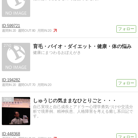
599721
週間IN:
20
週間OUT:
80
月間IN:
20
27
育毛・バイオ・ダイエット・健康・体の悩み
健康にまつわるおぼえがき
194282
週間IN:
20
週間OUT:
70
月間IN:
20
28
しゅうじの気ままなひとりごと・・・
自己実現と自己成長とアドラー心理学勇気づけや交流分
析で境界例、精神疾患、人格障害を考える癒し系日記で
す。
448368