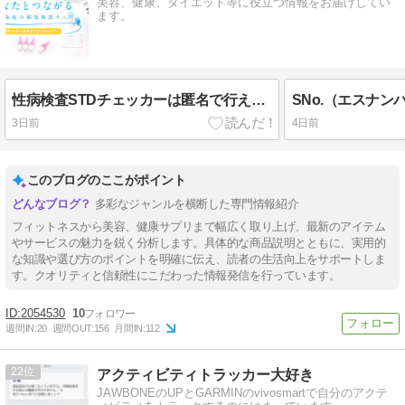
美容、健康、ダイエット等に役立つ情報をお届けしてい
ます。
性病検査STDチェッカーは匿名で行える郵送検査！評判もよくおすすめ？
3日前
4日前
このブログのここがポイント
多彩なジャンルを横断した専門情報紹介
フィットネスから美容、健康サプリまで幅広く取り上げ、最新のアイテム
やサービスの魅力を鋭く分析します。具体的な商品説明とともに、実用的
な知識や選び方のポイントを明確に伝え、読者の生活向上をサポートしま
す。クオリティと信頼性にこだわった情報発信を行っています。
2054530
10
週間IN:
20
週間OUT:
156
月間IN:
112
22
アクティビティトラッカー大好き
JAWBONEのUPとGARMINのvivosmartで自分のアクテ