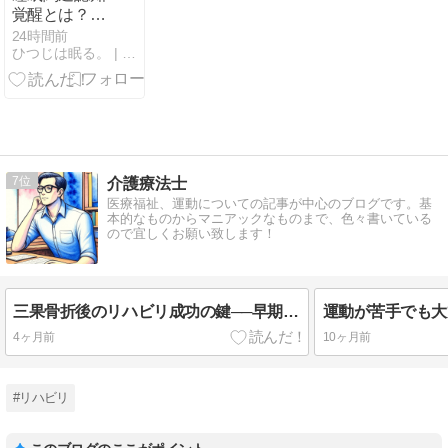
覚醒とは？睡
眠や眠れない
24時間前
ひつじは眠る。 | 睡眠が気持ちよさに変わる
ことについて
考え続けるこ
とで、頭の覚
醒が高まる
7
介護療法士
医療福祉、運動についての記事が中心のブログです。基
本的なものからマニアックなものまで、色々書いている
ので宜しくお願い致します！
三果骨折後のリハビリ成功の鍵──早期回復のためのポイント徹底ガイド
4ヶ月前
10ヶ月前
#リハビリ