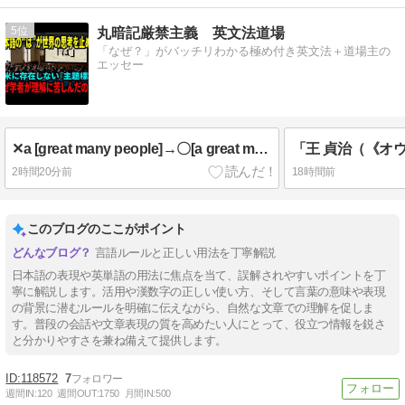
5
丸暗記厳禁主義 英文法道場
「なぜ？」がバッチリわかる極め付き英文法＋道場主の
エッセー
✕a [great many people]→〇[a great many] people
2時間20分前
18時間前
このブログのここがポイント
言語ルールと正しい用法を丁寧解説
日本語の表現や英単語の用法に焦点を当て、誤解されやすいポイントを丁
寧に解説します。活用や漢数字の正しい使い方、そして言葉の意味や表現
の背景に潜むルールを明確に伝えながら、自然な文章での理解を促しま
す。普段の会話や文章表現の質を高めたい人にとって、役立つ情報を鋭さ
と分かりやすさを兼ね備えて提供します。
118572
7
週間IN:
120
週間OUT:
1750
月間IN:
500