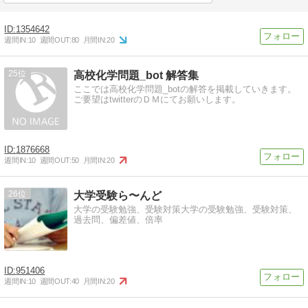
1354642
週間IN:
10
週間OUT:
80
月間IN:
20
25
高校化学問題_bot 解答集
ここでは高校化学問題_botの解答を掲載していきます。
ご要望はtwitterのＤＭにてお願いします。
1876668
週間IN:
10
週間OUT:
50
月間IN:
20
26
大学受験ら〜んど
大学の受験勉強、受験対策大学の受験勉強、受験対策、
過去問、偏差値、倍率
951406
週間IN:
10
週間OUT:
40
月間IN:
20