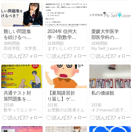
ね、それ。
マロ】
難しい問題集
2024年 信州大
愛媛大学医学
を続けるべ
学・理(数学
部医学科の偏
き？レベルを
科) 数学 第３
差値・倍率・
28時間前
31時間前
32時間前
四谷学院 大学受験合格ブログ
ますいしいのブログ
My Self_Learnオフィシャルブログ
下げたほうが
問
入試科目｜
よいサイン
2026年度入試
結果と配点か
ら解説
共通テスト対
【夏期講習折
私の価値観
策問題集を買
り返し】ゲー
ってみた
ム依存症にご
2日前
2日前
2日前
ネグmamaの息子は京大へ
数学ってエンターテインメント（吉祥寺）
お受験のお医者さん
注意を