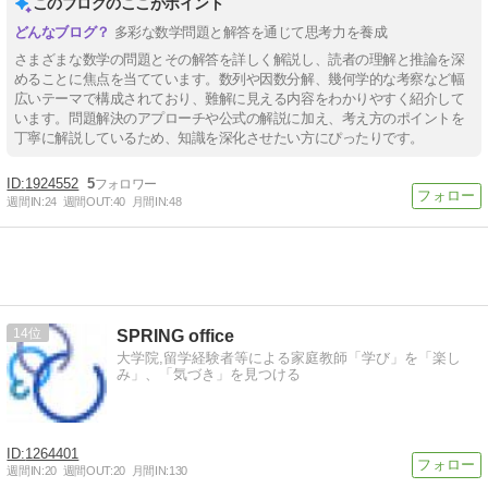
このブログのここがポイント
多彩な数学問題と解答を通じて思考力を養成
さまざまな数学の問題とその解答を詳しく解説し、読者の理解と推論を深
めることに焦点を当てています。数列や因数分解、幾何学的な考察など幅
広いテーマで構成されており、難解に見える内容をわかりやすく紹介して
います。問題解決のアプローチや公式の解説に加え、考え方のポイントを
丁寧に解説しているため、知識を深化させたい方にぴったりです。
1924552
5
週間IN:
24
週間OUT:
40
月間IN:
48
14
SPRING office
大学院,留学経験者等による家庭教師「学び」を「楽し
み」、「気づき」を見つける
1264401
週間IN:
20
週間OUT:
20
月間IN:
130