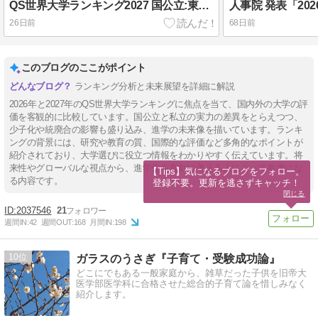
QS世界大学ランキング2027 国公立:東大,京大,科学大,阪大,東北大,名古屋大など、私立:早稲田,慶応,立命館,東京理科など、日本の大学ランキング。
26日前
68日前
このブログのここがポイント
ランキング分析と未来展望を詳細に解説
2026年と2027年のQS世界大学ランキングに焦点を当て、国内外の大学の評
価を客観的に比較しています。国公立と私立の実力の差異をとらえつつ、
少子化や統廃合の影響も盛り込み、進学の未来像を描いています。ランキ
ングの背景には、研究や教育の質、国際的な評価など多角的なポイントが
紹介されており、大学選びに役立つ情報をわかりやすく伝えています。将
来性やグローバルな視点から、進学先を真剣に考える人にとって参考にな
【Tips】気になるブログをフォロー。

る内容です。
登録不要。更新を逃さずキャッチ！
閉じる
2037546
21
週間IN:
42
週間OUT:
168
月間IN:
198
10
ガラスのうさぎ『子育て・受験成功論』
どこにでもある一般家庭から、雑草だった子供を旧帝大
医学部医学科に合格させた総合的子育て論を惜しみなく
紹介します。