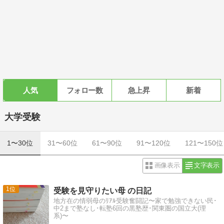
人気
フォロー数
急上昇
新着
大学受験
1〜30位
31〜60位
61〜90位
91〜120位
121〜150位
画像表示
文字表示
1
受験を見守りたい母 の日記
地方在の情弱母のﾘｱﾙ受験奮闘記〜家で勉強できない民･
中2まで塾なし･転塾6回の黒塾歴･関東圏の国立大(理
系)〜