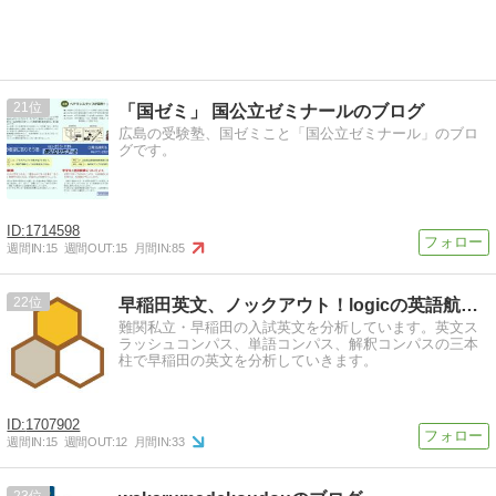
21
「国ゼミ」 国公立ゼミナールのブログ
広島の受験塾、国ゼミこと「国公立ゼミナール」のブロ
グです。
1714598
週間IN:
15
週間OUT:
15
月間IN:
85
22
早稲田英文、ノックアウト！logicの英語航海日誌！
難関私立・早稲田の入試英文を分析しています。英文ス
ラッシュコンパス、単語コンパス、解釈コンパスの三本
柱で早稲田の英文を分析していきます。
1707902
週間IN:
15
週間OUT:
12
月間IN:
33
23