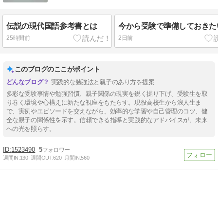
伝説の現代国語参考書とは
今から受験で準備しておきた
25時間前
2日前
このブログのここがポイント
実践的な勉強法と親子のあり方を提案
多彩な受験事情や勉強習慣、親子関係の現実を鋭く掘り下げ、受験生を取
り巻く環境や心構えに新たな視座をもたらす。現役高校生から浪人生ま
で、実例やエピソードを交えながら、効率的な学習や自己管理のコツ、健
全な親子の関係性を示す。信頼できる指導と実践的なアドバイスが、未来
への光を照らす。
1523490
5
週間IN:
130
週間OUT:
620
月間IN:
560