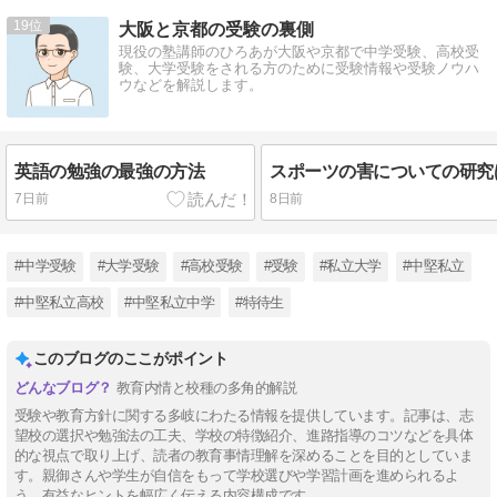
19
大阪と京都の受験の裏側
現役の塾講師のひろあが大阪や京都で中学受験、高校受
験、大学受験をされる方のために受験情報や受験ノウハ
ウなどを解説します。
英語の勉強の最強の方法
7日前
8日前
#中学受験
#大学受験
#高校受験
#受験
#私立大学
#中堅私立
#中堅私立高校
#中堅私立中学
#特待生
このブログのここがポイント
教育内情と校種の多角的解説
受験や教育方針に関する多岐にわたる情報を提供しています。記事は、志
望校の選択や勉強法の工夫、学校の特徴紹介、進路指導のコツなどを具体
的な視点で取り上げ、読者の教育事情理解を深めることを目的としていま
す。親御さんや学生が自信をもって学校選びや学習計画を進められるよ
う、有益なヒントを幅広く伝える内容構成です。