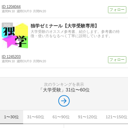
1204044
週間IN:
10
週間OUT:
0
月間IN:
20
30
独学ゼミナール【大学受験専用】
大学受験のオススメ参考書、紹介します。参考書の特
徴・使い方をなるべく丁寧に説明していきます。
1245203
週間IN:
10
週間OUT:
0
月間IN:
20
次のランキングを表示
「大学受験」
31位〜60位
1〜30位
31〜60位
61〜90位
91〜120位
121〜150位