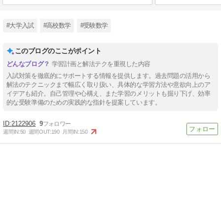
#大学入試
#高校数学
#受験数学
このブログのここがポイント
学習計画と解法テクを重視した内容
入試対策を徹底的にサポートする情報を提供します。過去問題の活用から
解法のテクニックまで幅広く取り扱い、具体的な学習方法や意欲向上のア
イデアも紹介。自己管理や心構え、また学習のメリットも掘り下げ、効率
的な受験準備のための実践的な指針を提案しています。
2122906
9
週間IN:
50
週間OUT:
190
月間IN:
150