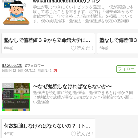
wakarumadekoudouのブログ
学生が取っつきにくいトピックを選定し、僕が実際に体
験して感じたことを書きます。現在は『偏差値39から立
命館大学に一年で合格した僕の体験談』を掲載していま
す。僕の成績推移・勉強法・勉強進捗を現在の塾講師の
視点から見た注意点についてです。
塾なしで偏差値３９から立命館大学に一年で合格した僕の体験談について【番外編】
6年前
6年前
2056220
2
週間IN:
12
週間OUT:
12
月間IN:
42
24
〜なぜ勉強しなければならないか〜
勉強法を読む前に読む勉強論。勉強できるとは何か？同
じ勉強法で成績が異なるのはなぜか？根性論でない新し
い勉強論
何故勉強しなければならないの？（トップページ）
4年前