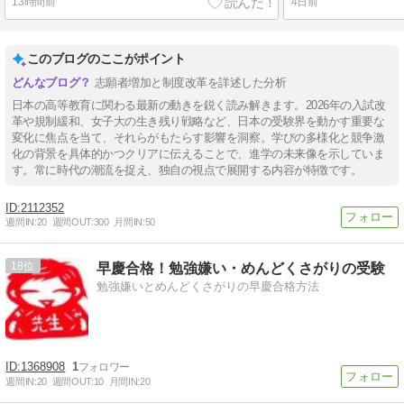
13時間前
4日前
このブログのここがポイント
志願者増加と制度改革を詳述した分析
日本の高等教育に関わる最新の動きを鋭く読み解きます。2026年の入試改
革や規制緩和、女子大の生き残り戦略など、日本の受験界を動かす重要な
変化に焦点を当て、それらがもたらす影響を洞察。学びの多様化と競争激
化の背景を具体的かつクリアに伝えることで、進学の未来像を示していま
す。常に時代の潮流を捉え、独自の視点で展開する内容が特徴です。
2112352
週間IN:
20
週間OUT:
300
月間IN:
50
18
早慶合格！勉強嫌い・めんどくさがりの受験
勉強嫌いとめんどくさがりの早慶合格方法
1368908
1
週間IN:
20
週間OUT:
10
月間IN:
20