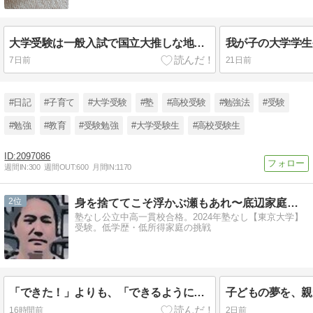
大学受験は一般入試で国立大推しな地方の県内トップ公立高校の大学入試の主な出願先とその結果とは?
7日前
21日前
#日記
#子育て
#大学受験
#塾
#高校受験
#勉強法
#受験
#勉強
#教育
#受験勉強
#大学受験生
#高校受験生
2097086
週間IN:
300
週間OUT:
600
月間IN:
1170
2
身を捨ててこそ浮かぶ瀬もあれ〜底辺家庭の東大受験〜
塾なし公立中高一貫校合格。2024年塾なし【東京大学】
受験。低学歴・低所得家庭の挑戦
「できた！」よりも、「できるようになったね。」
16時間前
2日前