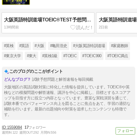
大阪英語特訓道場TOEIC®TEST予想問題 No. 711
13時間前
2日前
#英検
#英語
#大阪
#亀田浩史
#大阪英語特訓道場
#家庭教師
#東京大学
#東大
#英検1級
#TOEIC
#TOEIC990
#TOEIC満点
このブログのここがポイント
試験予想問題と解答速報を毎回掲載
大阪地区の英語試験対策に特化した情報を提供しています。TOEIC®や英
検などの模擬問題や解答速報、講評を中心に掲載し、目標とするスコアア
ップを目指す方に役立つ内容となっています。豊富な実戦演習を通じて、
試験本番でのパフォーマンス向上を図ることに焦点をあて、学習の適切な
補助を行います。最新の出題傾向や対策を追求したコンテンツも特徴で
す。
1559084
17
週間IN:
122
週間OUT:
292
月間IN:
556