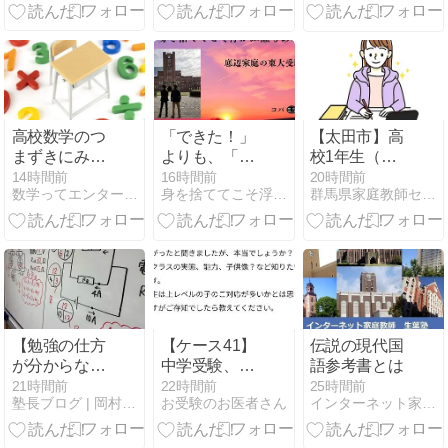
実現した「永
住許可基準」
の抜本改革
高校数学のつ
「できた！」
【太田市】高
まずきにみえ
よりも、「で
校1年生（女
て中学数学に
きるようにな
子）｜特進コ
14時間前
16時間前
20時間前
数学ってエンターテインメント（吉祥寺）
身を捨ててこそ浮かぶ瀬もあれ〜底辺家庭の東大受験〜
群馬県家庭教師センター
穴があるのか
ったね。」
ース在籍・英
も
語または数学
をサポートし
てくださる女
性の先生募
集！
【勉強の仕方
【ケース41】
伝説の現代国
が分からな
中学受験、基
語参考書とは
い？】便利な
本校から中堅
21時間前
22時間前
25時間前
塾長ブログ | 岡村塾 大阪茨木の学習塾
お受験のお医者さん
インターネット家庭教師（ikuha.com）のブログ
言葉だよね
校受験層はど
ー、でもね間
う変わった
違ってるから
か。【マシュ