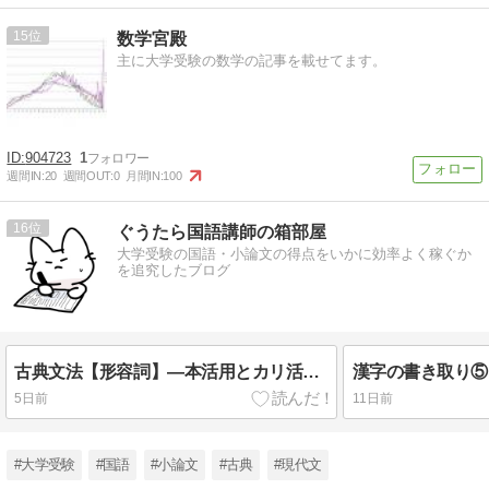
15
数学宮殿
主に大学受験の数学の記事を載せてます。
904723
1
週間IN:
20
週間OUT:
0
月間IN:
100
16
ぐうたら国語講師の箱部屋
大学受験の国語・小論文の得点をいかに効率よく稼ぐか
を追究したブログ
古典文法【形容詞】―本活用とカリ活用―
漢字の書き取り⑤
5日前
11日前
#大学受験
#国語
#小論文
#古典
#現代文