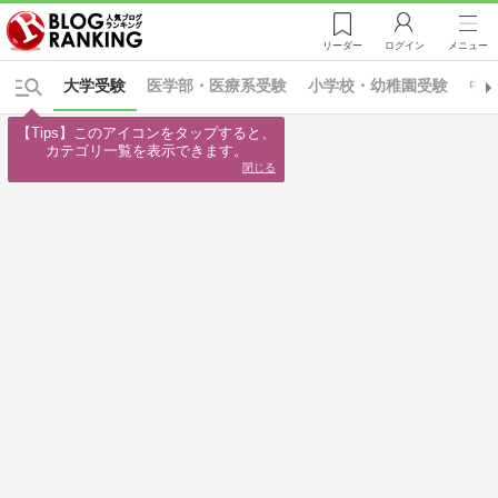
リーダー
ログイン
メニュー
大学受験
医学部・医療系受験
小学校・幼稚園受験
中
【Tips】このアイコンをタップすると、

カテゴリ一覧を表示できます。
閉じる