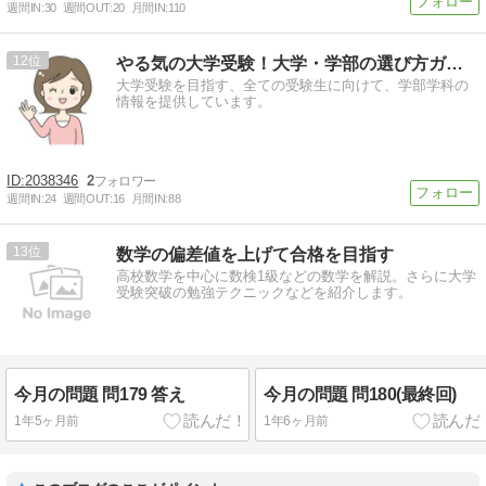
週間IN:
30
週間OUT:
20
月間IN:
110
12
やる気の大学受験！大学・学部の選び方ガイド
大学受験を目指す、全ての受験生に向けて、学部学科の
情報を提供しています。
2038346
2
週間IN:
24
週間OUT:
16
月間IN:
88
13
数学の偏差値を上げて合格を目指す
高校数学を中心に数検1級などの数学を解説。さらに大学
受験突破の勉強テクニックなどを紹介します。
今月の問題 問179 答え
今月の問題 問180(最終回)
1年5ヶ月前
1年6ヶ月前