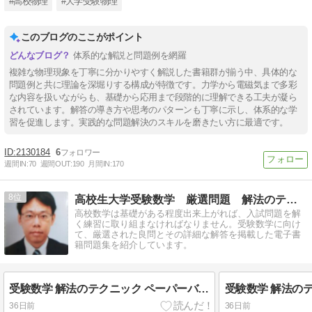
#高校物理
#大学受験物理
このブログのここがポイント
体系的な解説と問題例を網羅
複雑な物理現象を丁寧に分かりやすく解説した書籍群が揃う中、具体的な
問題例と共に理論を深堀りする構成が特徴です。力学から電磁気まで多彩
な内容を扱いながらも、基礎から応用まで段階的に理解できる工夫が凝ら
されています。解答の導き方や思考のパターンも丁寧に示し、体系的な学
習を促進します。実践的な問題解決のスキルを磨きたい方に最適です。
2130184
6
週間IN:
70
週間OUT:
190
月間IN:
170
8
高校生大学受験数学 厳選問題 解法のテクニック
高校数学は基礎がある程度出来上がれば、入試問題を解
く練習に取り組まなければなりません。受験数学に向け
て、厳選された良問とその詳細な解答を掲載した電子書
籍問題集を紹介しています。
受験数学 解法のテクニック ペーパーバック
36日前
36日前