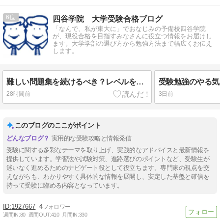
6
四谷学院 大学受験合格ブログ
「なんで、私が東大に」でおなじみの予備校四谷学院
が、現役合格を目指すみなさんに役立つ情報をお届けし
ます。大学学部の選び方から勉強方法まで幅広くお伝え
します。
難しい問題集を続けるべき？レベルを下げたほうがよいサイン
28時間前
3日前
このブログのここがポイント
実用的な受験攻略と情報発信
受験に関する多彩なテーマを取り上げ、実践的なアドバイスと最新情報を
提供しています。学習法や試験対策、進路選びのポイントなど、受験生が
迷いなく進めるためのナビゲート役として役立ちます。専門家の視点を交
えながらも、わかりやすく具体的な情報を展開し、安定した基盤と確信を
持って受験に臨める内容となっています。
1927667
4
週間IN:
80
週間OUT:
410
月間IN:
330