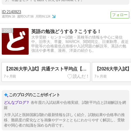
2140923
週間IN:
16
週間OUT:
56
月間IN:
124
20
英語の勉強どうする？こうする！
大学受験・センター試験・英検等の情報を中心に発信
中。旧帝大、早慶、MARCH、関関同立、日東駒専、産近
甲龍等の合格最低点推移や入試問題の解説等。英語の勉
強法や参考書、漫画、洋楽の紹介も。
【2026大学入試】共通テスト平均点【確定版】
7ヶ月前
7ヶ月前
このブログのここがポイント
各年度の入試結果や合格実績、試験平均点と詳細解説を網
羅
大学入試と医師国家試験の最新情報を詳しく紹介。試験結果や合格率の推
移、難易度の変化などを画像やデータとともにわかりやすく解説し、受験
者や関心者の知識を深める内容です。