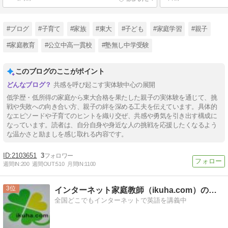
#ブログ
#子育て
#家族
#東大
#子ども
#家庭学習
#親子
#家庭教育
#公立中高一貫校
#塾無し中学受験
このブログのここがポイント
共感を呼び起こす実体験中心の展開
低学歴・低所得の家庭から東大合格を果たした親子の実体験を通じて、挑
戦や失敗への向き合い方、親子の絆を深める工夫を伝えています。具体的
なエピソードや子育てのヒントを織り交ぜ、共感や勇気を引き出す構成に
なっています。読者は、自分自身や身近な人の挑戦を応援したくなるよう
な温かさと励ましを感じ取れる内容です。
2103651
3
週間IN:
200
週間OUT:
510
月間IN:
1100
3
インターネット家庭教師（ikuha.com）のブログ
全国どこでもインターネットで英語を講義中