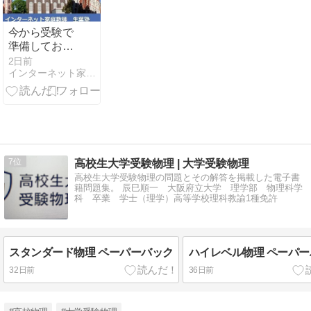
今から受験で
準備しておき
たいこと
2日前
インターネット家庭教師（ikuha.com）のブログ
7
高校生大学受験物理 | 大学受験物理
高校生大学受験物理の問題とその解答を掲載した電子書
籍問題集。 辰巳順一 大阪府立大学 理学部 物理科学
科 卒業 学士（理学）高等学校理科教諭1種免許
スタンダード物理 ペーパーバック
ハイレベル物理 ペーパ
32日前
36日前