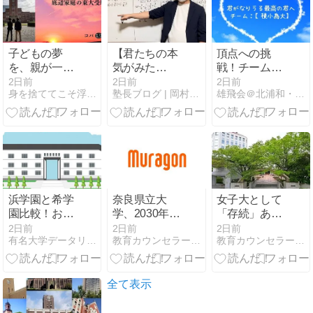
子どもの夢
【君たちの本
頂点への挑
を、親が一番
気がみた
戦！チーム
最初に信じて
い！】中１生
【積小為大】
2日前
2日前
2日前
身を捨ててこそ浮かぶ瀬もあれ〜底辺家庭の東大受験〜
塾長ブログ | 岡村塾 大阪茨木の学習塾
雄飛会＠北浦和・最強個人塾流：志望校に見合う【格】の育て方
あげてくださ
たちのプライ
への伝言！٩(
い。
ドとこだわり
ᐛ )و②
が見たいん
だ！
浜学園と希学
奈良県立大
女子大として
園比較！おす
学、2030年度
「存続」あえ
すめはどっ
に理系学科新
て宣言 少子化
2日前
2日前
2日前
有名大学データリサーチ
教育カウンセラーの独り言
教育カウンセラーの独り言
ち？
設予定
で 経営環境悪
化も
全て表示