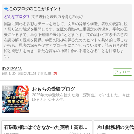
このブログのここがポイント
文章理解と表現力を育む巧緻さ
国語に関わる多彩なテーマを通じて、文章の背景や構造、表現の要諦に鋭
く切り込む解説を展開します。文脈の真髄や二重否定の奥深さ、字勢の工
夫に至るまで、単なる知識の羅列にとどまらず、文の流れや書き手の意図
を読み解く視点を提供。学習の階梯を昇るためのヒントを具体的に示しな
がらも、思考の深みを促すアプローチにこだわっています。読み解きの技
術と発想力を磨き、新たな言葉の神髄に触れる場となることを目指しま
す。
2139628
週間IN:
20
週間OUT:
125
月間IN:
55
17
おもちの受験ブログ
2025年大学受験を控えた娘（深海魚）がいました。今は
ゆるふわ女子大生。
石破政権にはできなかった英断！高市政権だからこそ実現した「永住許可基準」の抜本改革