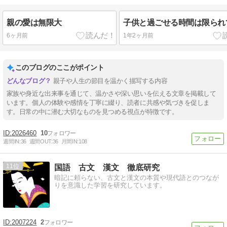
親の愛は無限大
子供と過ごせる時間は限られ
6ヶ月前
1年2ヶ月前
このブログのここがポイント
親子や人生の節目を温かく描写する内容
家族や身近な出来事を通じて、温かさや深い思いを伝える文章を掲載して
います。個人の体験や感情を丁寧に綴り、読者に共感や気づきを促しま
す。日常の中に潜む大切なものを見つめる視点が特徴です。
2026460
10
週間IN:
36
週間OUT:
36
月間IN:
108
11
国語 古文 漢文 徹底研究
暗記に頼らない、古文と漢文の本質や現代語とのつなが
りを意識した学習を研究しています。
2007224
2