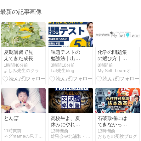
最新の記事画像
夏期講習で見
課題テストの
化学の問題集
えてきた成長
勉強法｜出題
の選び方｜自
範囲は夏休み
分に合うレベ
1時間40分前
3時間10分前
8時間前
よしみ先生のクラスルーム
Laf先生blog
My Self_Learnオフィシャルブログ
の宿題。対策
ルの見極め方
の5ステップ
とおすすめの
使い分け
とんぼ
高校生よ、夏
石破政権には
休みにやれる
できなかった
ところまで
英断！高市政
11時間前
13時間前
13時間前
ネグmamaの息子は京大へ
雄飛会＠北浦和・最強個人塾流：志望校に見合う【格】の育て方
おもちの受験ブログ
【尽己】を！
権だからこそ