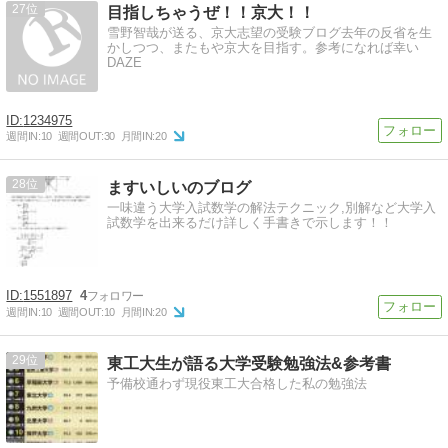
27
目指しちゃうぜ！！京大！！
雪野智哉が送る、京大志望の受験ブログ去年の反省を生
かしつつ、またもや京大を目指す。参考になれば幸い
DAZE
1234975
週間IN:
10
週間OUT:
30
月間IN:
20
28
ますいしいのブログ
一味違う大学入試数学の解法テクニック,別解など大学入
試数学を出来るだけ詳しく手書きで示します！！
1551897
4
週間IN:
10
週間OUT:
10
月間IN:
20
29
東工大生が語る大学受験勉強法&参考書
予備校通わず現役東工大合格した私の勉強法