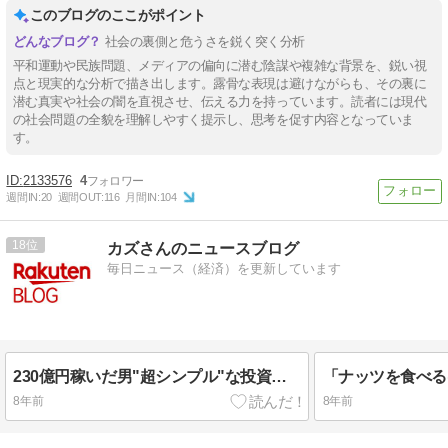
このブログのここがポイント
社会の裏側と危うさを鋭く突く分析
平和運動や民族問題、メディアの偏向に潜む陰謀や複雑な背景を、鋭い視
点と現実的な分析で描き出します。露骨な表現は避けながらも、その裏に
潜む真実や社会の闇を直視させ、伝える力を持っています。読者には現代
の社会問題の全貌を理解しやすく提示し、思考を促す内容となっていま
す。
2133576
4
週間IN:
20
週間OUT:
116
月間IN:
104
18
カズさんのニュースブログ
毎日ニュース（経済）を更新しています
230億円稼いだ男"超シンプル"な投資哲学
8年前
8年前