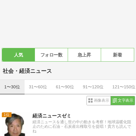
人気
フォロー数
急上昇
新着
社会・経済ニュース
1〜30位
31〜60位
61〜90位
91〜120位
121〜150位
画像表示
文字表示
1
経済ニュースゼミ
経済ニュースを通し世の中の動きを考察！地球温暖化阻
止のために石油・石炭産出権取引を提唱！貴方も読んで
ね