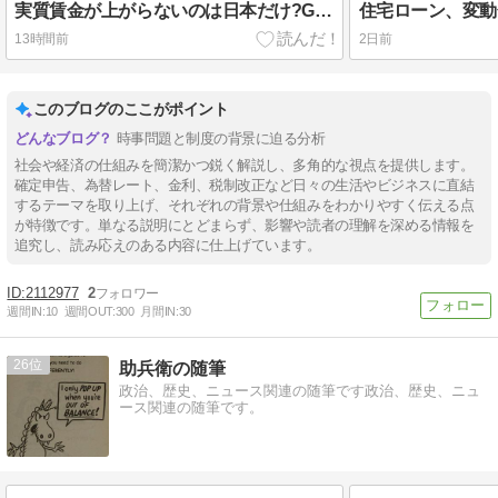
実質賃金が上がらないのは日本だけ?G7諸国の賃金データを徹底比較
13時間前
2日前
このブログのここがポイント
時事問題と制度の背景に迫る分析
社会や経済の仕組みを簡潔かつ鋭く解説し、多角的な視点を提供します。
確定申告、為替レート、金利、税制改正など日々の生活やビジネスに直結
するテーマを取り上げ、それぞれの背景や仕組みをわかりやすく伝える点
が特徴です。単なる説明にとどまらず、影響や読者の理解を深める情報を
追究し、読み応えのある内容に仕上げています。
2112977
2
週間IN:
10
週間OUT:
300
月間IN:
30
26
助兵衛の随筆
政治、歴史、ニュース関連の随筆です政治、歴史、ニュ
ース関連の随筆です。