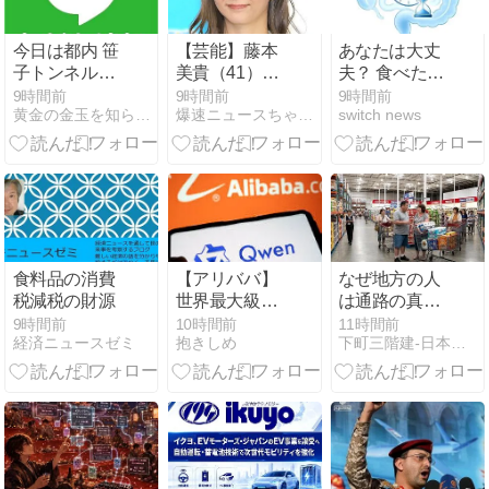
今日は都内 笹
【芸能】藤本
あなたは大丈
子トンネルシ
美貴（41）
夫？ 食べたも
リーズ
「イケメンっ
のが腸を通過
9時間前
9時間前
9時間前
黄金の金玉を知らないか？
爆速ニュースちゃんねる〜世の中の今がまるわかり〜
switch news
てつまらな
する時間が健
い」
康を左右する
可能性
食料品の消費
【アリババ】
なぜ地方の人
税減税の財源
世界最大級の
は通路の真ん
オープンなAI
中に立つのか
9時間前
10時間前
11時間前
経済ニュースゼミ
抱きしめ
下町三階建-日本での生活、自由研究、断片的な思考の記録
モデル「Qｗe
ｎ3.8-MAX」
発表