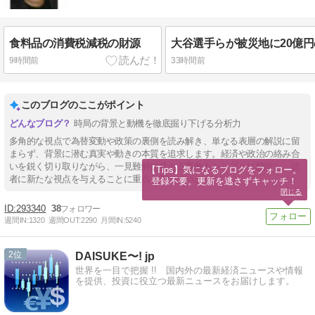
食料品の消費税減税の財源
9時間前
33時間前
このブログのここがポイント
時局の背景と動機を徹底掘り下げる分析力
多角的な視点で為替変動や政策の裏側を読み解き、単なる表層の解説に留
まらず、背景に潜む真実や動きの本質を追求します。経済や政治の絡み合
いを鋭く切り取りながら、一見難解に見える事象もシンプルに解読し、読
【Tips】気になるブログをフォロー。

者に新たな視点を与えることに重点を置いています。
登録不要。更新を逃さずキャッチ！
閉じる
293340
38
週間IN:
1320
週間OUT:
2290
月間IN:
5240
2
DAISUKE〜! jp
世界を一目で把握 !! 国内外の最新経済ニュースや情報
を提供、投資に役立つ最新ニュースをお届けします。