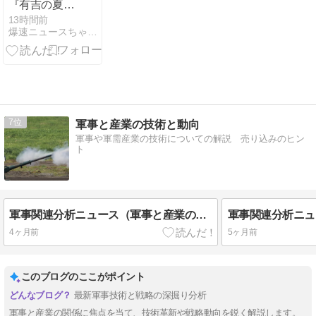
『有吉の夏休
み』フワちゃ
13時間前
爆速ニュースちゃんねる〜世の中の今がまるわかり〜
ん復帰説が急
浮上
7
軍事と産業の技術と動向
軍事や軍需産業の技術についての解説 売り込みのヒン
ト
軍事関連分析ニュース（軍事と産業の技術と動向）（２３）令和８年４月１２日～
4ヶ月前
5ヶ月前
このブログのここがポイント
最新軍事技術と戦略の深掘り分析
軍事と産業の関係に焦点を当て、技術革新や戦略動向を鋭く解説します。