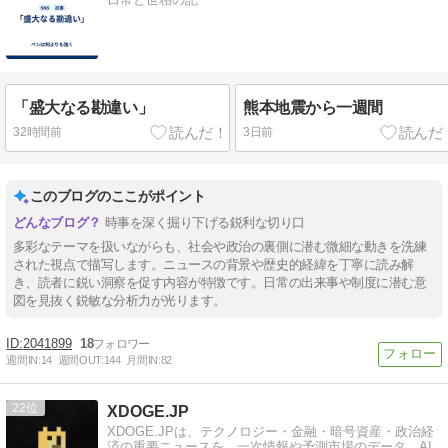
「盛大なる勘違い」
熊本地震から一週間
32時間前
3日前
このブログのここがポイント
時事を深く掘り下げる鋭利な切り口
多彩なテーマを扱いながらも、社会や政治の裏側に潜む微細な動きを洗練
された視点で描写します。ニュースの背景や歴史的経緯を丁寧に読み解
き、読者に鋭い洞察を促す内容が特徴です。日常の出来事や制度に潜む意
図を見抜く鋭敏な分析力が光ります。
2041899
18
週間IN:
14
週間OUT:
144
月間IN:
82
22
XDOGE.JP
XDOGE.JPは、テクノロジー・金融・暗号資産・政治経
済の重要ニュースを、一次情報や予測市場のデータ、AI