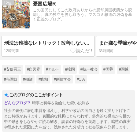
12
憂国広場R
この国民にしてこの政府ありからの脱却属国状態から脱
却し、真の独立を勝ち取ろう。マスコミ報道の虚偽を暴
く正義のブログ。
刑法は稚拙なレトリック！改善しないと人類に未来なし
12時間前
33時間前
#安倍晋三
#自民党
#カルト
#韓国
#統一教会
#国葬
#国賊
#売国奴
#朝鮮
#真相
#創価学会
#CIA
このブログのここがポイント
時事と科学を融合した鋭い鋭利さ
社会の裏側に潜む本質を追及し、科学や政治の面白さを鋭く掘り下げるこ
とに特徴があります。表面的な解釈にとらわれず、多角的な視点から世の
中の動きをしなやかに読み解き、読者の好奇心を刺激します。暗黙の真実
や隠された意図に光を当て、洗練された分析力で社会現象を分析します。