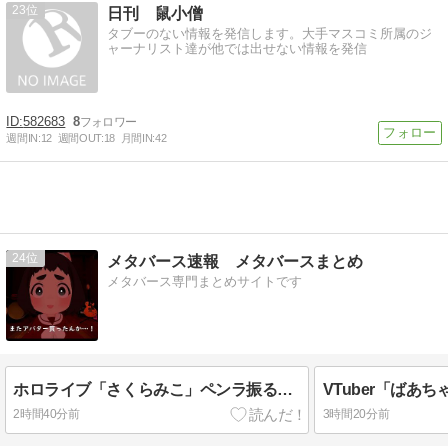
23
日刊 鼠小僧
タブーのない情報を発信します。大手マスコミ所属のジ
ャーナリスト達が他では出せない情報を発信
582683
8
週間IN:
12
週間OUT:
18
月間IN:
42
24
メタバース速報 メタバースまとめ
メタバース専門まとめサイトです
ホロライブ「さくらみこ」ペンラ振る動作で体調崩す？ホロドリで画面酔いして凸待ち1時間で切り上げる「雪花ラミィ」コラボ配信に向けてゆっくり休む
2時間40分前
3時間20分前