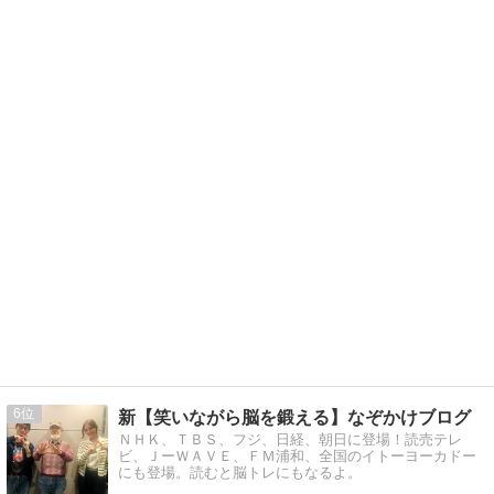
6
新【笑いながら脳を鍛える】なぞかけブログ
ＮＨＫ、ＴＢＳ、フジ、日経、朝日に登場！読売テレ
ビ、ＪーＷＡＶＥ、ＦＭ浦和、全国のイトーヨーカドー
にも登場。読むと脳トレにもなるよ。