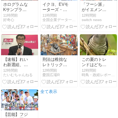
ホログラムな
イクヨ、EVモ
「フーシ派」
Kサンプラー
ーターズ・ジ
がイエメン政
（精神モジュ
ャパンのEV関
府軍の拠点を
11時間前
11時間前
12時間前
好奇心
全国企業データ一覧 - 企業データベース
switch news
ール）を貰う
連事業を譲受
攻撃、数十人
夢
へ 自動運転・
が死傷
蓄電池技術を
獲得し次世代
モビリティ事
業を強化
【速報】れい
刑法は稚拙な
この夏のトレ
わ新選組、
レトリック！
ンドはどちら
「いのちの
改善しないと
に向かう？
12時間前
12時間前
12時間前
たいむちゃんねる
憂国広場R
時鳥・政経レポート「天の時」 【株式投資・日経平均２２５】
党」に党名変
人類に未来な
更
し
全て表示
【芸能】フジ