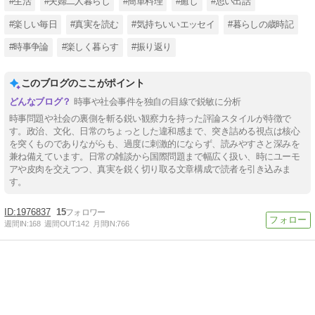
#生活
#夫婦二人暮らし
#簡単料理
#癒し
#思い出話
#楽しい毎日
#真実を読む
#気持ちいいエッセイ
#暮らしの歳時記
#時事争論
#楽しく暮らす
#振り返り
このブログのここがポイント
時事や社会事件を独自の目線で鋭敏に分析
時事問題や社会の裏側を斬る鋭い観察力を持った評論スタイルが特徴で
す。政治、文化、日常のちょっとした違和感まで、突き詰める視点は核心
を突くものでありながらも、過度に刺激的にならず、読みやすさと深みを
兼ね備えています。日常の雑談から国際問題まで幅広く扱い、時にユーモ
アや皮肉を交えつつ、真実を鋭く切り取る文章構成で読者を引き込みま
す。
1976837
15
週間IN:
168
週間OUT:
142
月間IN:
766