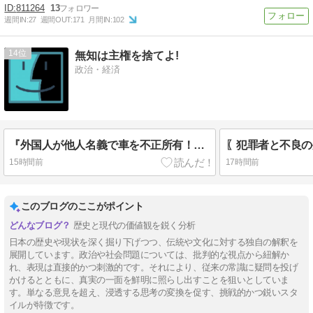
811264
13
週間IN:
27
週間OUT:
171
月間IN:
102
14
無知は主権を捨てよ!
政治・経済
『外国人が他人名義で車を不正所有！外国人犯罪者は国外追放すべき！辺野古高校生死亡事故！』に対する意見
15時間前
17時間前
このブログのここがポイント
歴史と現代の価値観を鋭く分析
日本の歴史や現状を深く掘り下げつつ、伝統や文化に対する独自の解釈を
展開しています。政治や社会問題については、批判的な視点から紐解か
れ、表現は直接的かつ刺激的です。それにより、従来の常識に疑問を投げ
かけるとともに、真実の一面を鮮明に照らし出すことを狙いとしていま
す。単なる意見を超え、浸透する思考の変換を促す、挑戦的かつ鋭いスタ
イルが特徴です。