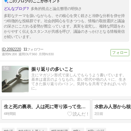
このブログのここがポイント
多角的視点と論点整理の明快さ
多彩なテーマを扱いながらも、その核心を突く鋭さと冷静な分析を併せ持
つ特徴的な投稿群です。社会的関心を引きつつも、情報の取捨選択と議論
の深さにこだわる姿勢が際立っています。真実を追究し、複雑な問題をわ
かりやすく伝えるスタンスが共感を呼び、議論のきっかけとなる情報発信
が続いています。
2092220
11
週間IN:
200
週間OUT:
960
月間IN:
830
5
振り返りの多いこと
主にマガジン形式で楽しんでもらうよう書いています。
基本は遺言のようなもの。若い世代や他の人々に、生き
てきた振り返りのバトン。気持ちを共有できればいいの
に。
生と死の裏表、人は死に寄り添って生きる
水飲み人形から核
4時間前
2日前