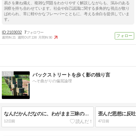
易さを兼ね備え、複雑な問題をわかりやすく解説しながらも、深みのある
洞察を持ち合わせています。社会や自己認識に関する多角的な視点が散り
ばめられ、常に軽やかなフレーバーとともに、考える余白を提供していま
す。
2103032
7
週間IN:
21
週間OUT:
138
月間IN:
90
17
バックストリートを歩く影の独り言
へそ曲がりの偏屈論理
なんだかんだなのに、わがまま三昧の日本
歪んだ思想に反吐
12日前
47日前