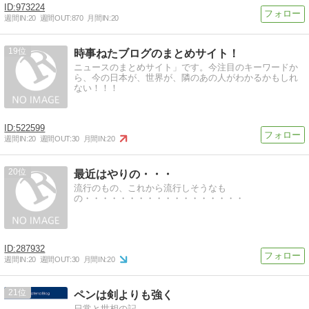
973224
週間IN:
20
週間OUT:
870
月間IN:
20
19
時事ねたブログのまとめサイト！
ニュースのまとめサイト」です。今注目のキーワードか
ら、今の日本が、世界が、隣のあの人がわかるかもしれ
ない！！！
522599
週間IN:
20
週間OUT:
30
月間IN:
20
20
最近はやりの・・・
流行のもの、これから流行しそうなも
の・・・・・・・・・・・・・・・・・・
287932
週間IN:
20
週間OUT:
30
月間IN:
20
21
ペンは剣よりも強く
日常と世相の記