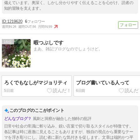
備えています。奥深く、しかし分かりやすく伝えることを心がけ、読者の
知的冒険を支えます。
1219620
6
週間IN:
24
週間OUT:
84
月間IN:
99
16
暇つぶしです
まあ、雑記ブログなのでしょうけど。
ろくでもなしがマジョリティ
ブログ書いている人って
5日前
6日前
このブログのここがポイント
風刺と洞察が融合した独特の批評
日常や社会の常識に斬り込み、鋭い言葉で切り取るスタイルが特徴です。
各記事は時に過激に見えることもありますが、独自の視点から重要なテー
マを浮き彫りにし、読む者に新たな気付きを促します。文章は端的かつ平