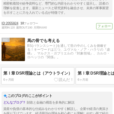
精密軟着陸や紛争資料など、専門的な内容をわかりやすく提示し、読者の
理解を促進します。最新ニュースと研究資料を融合させ、未来の軍事展望
を示すことに力を入れている点が特徴です。
2055924
10
週間IN:
120
週間OUT:
190
月間IN:
640
8
馬の骨でも考える
BS(バランスシート)を通して世の中のしくみを俯瞰す
る！キーワードは三つ、ユヴァル・ノア・ハラリの『虚
構』、マルクス・ガブリエルの『対象領域』、カルロ・
ロベッリの『関係』。
第Ⅰ章 DSR理論とは（アウトライン）
第Ⅰ章 DSR理論と
6ヶ月前
6ヶ月前
このブログのここがポイント
財政と金融の構造を多角的に解説
資産や負債の基本的な仕組みをわかりやすく解説し、企業や経済の奥深さ
を掘り下げています。経済用語や理論を初心者にも理解しやすい形で紹介