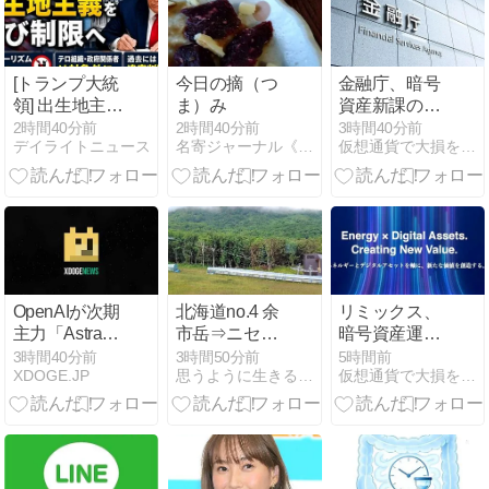
発見！
[トランプ大統
今日の摘（つ
金融庁、暗号
領] 出生地主義
ま）み
資産新課のト
を制限する新
ップに安富氏
2時間40分前
2時間40分前
3時間40分前
デイライトニュース
名寄ジャーナル《日本の操縦法》
仮想通貨で大損を避け、副業で稼ぐためのMoneyまとめ情報館
たな大統領令
に署名・不正
な国籍取得対
策を強化！
OpenAIが次期
北海道no.4 余
リミックス、
主力「Astra」
市岳⇒ニセコ
暗号資産運用
の数学成果を
アンヌプリ岳
で1.6億円超
3時間40分前
3時間50分前
5時間前
XDOGE.JP
思うように生きる coolpine19のブログ
仮想通貨で大損を避け、副業で稼ぐためのMoneyまとめ情報館
公開、GPT-6
に変更
──最新実績を
一般提供は未
開示
確認