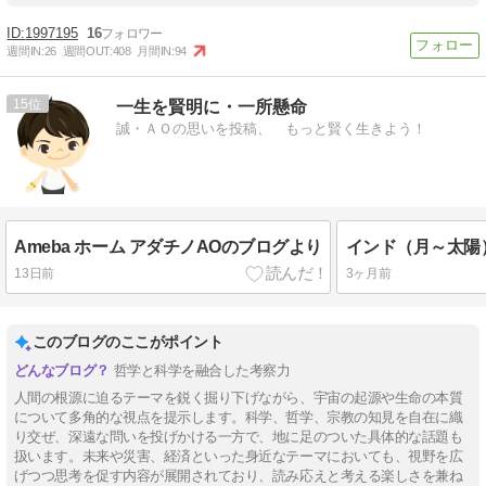
1997195
16
週間IN:
26
週間OUT:
408
月間IN:
94
15
一生を賢明に・一所懸命
誠・ＡＯの思いを投稿、 もっと賢く生きよう！
Ameba ホーム アダチノAOのブログより
13日前
3ヶ月前
このブログのここがポイント
哲学と科学を融合した考察力
人間の根源に迫るテーマを鋭く掘り下げながら、宇宙の起源や生命の本質
について多角的な視点を提示します。科学、哲学、宗教の知見を自在に織
り交ぜ、深遠な問いを投げかける一方で、地に足のついた具体的な話題も
扱います。未来や災害、経済といった身近なテーマにおいても、視野を広
げつつ思考を促す内容が展開されており、読み応えと考える楽しさを兼ね