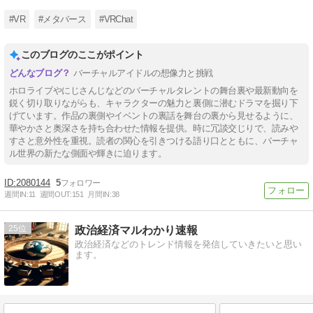
#VR
#メタバース
#VRChat
このブログのここがポイント
バーチャルアイドルの想像力と挑戦
ホロライブやにじさんじなどのバーチャルタレントの舞台裏や最新動向を
鋭く切り取りながらも、キャラクターの魅力と裏側に潜むドラマを掘り下
げています。作品の裏側やイベントの裏話を舞台の裏から見せるように、
華やかさと奥深さを持ち合わせた情報を提供。時に冗談交じりで、読みや
すさと意外性を重視。読者の関心を引きつける語り口とともに、バーチャ
ル世界の新たな側面や輝きに迫ります。
2080144
5
週間IN:
11
週間OUT:
151
月間IN:
38
25
政治経済マルわかり速報
政治経済などのトレンド情報を発信していきたいと思い
ます。