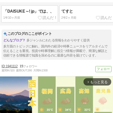
「DAISUKE～! jp」では、、
てすと
1年10ヶ月前
2年2ヶ月前
このブログのここがポイント
多ジャンルにわたる情報をわかりやすく提供
多方面のトピックに触れ、国内外の経済や時事ニュースをリアルタイムで
伝えることを重視。投資や時事理解に役立つ情報が満載で、簡潔な解説と
信頼できる情報源で知識を深めるのに最適な内容を届けています。
1941112
15
週間IN:
520
週間OUT:
280
月間IN:
2300
もっと見る
arrow_forward_ios