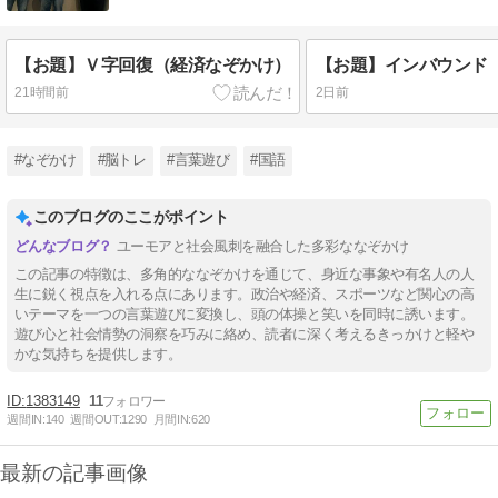
【お題】Ｖ字回復（経済なぞかけ）
【お題】インバウンド
21時間前
2日前
#なぞかけ
#脳トレ
#言葉遊び
#国語
このブログのここがポイント
ユーモアと社会風刺を融合した多彩ななぞかけ
この記事の特徴は、多角的ななぞかけを通じて、身近な事象や有名人の人
生に鋭く視点を入れる点にあります。政治や経済、スポーツなど関心の高
いテーマを一つの言葉遊びに変換し、頭の体操と笑いを同時に誘います。
遊び心と社会情勢の洞察を巧みに絡め、読者に深く考えるきっかけと軽や
かな気持ちを提供します。
1383149
11
週間IN:
140
週間OUT:
1290
月間IN:
620
最新の記事画像