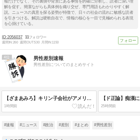
報だけでなく、その裏側や背景にある事情を的確に分析し、読者に深い理
解を促す。簡潔ながらも具体例を織り交ぜ、専門用語もわかりやすく解
説。ニュースの真意を探る姿勢が特徴で、日々の社会の流れに敏感な読者
を引きつける。解説は硬軟自在で、情報の核心を一目で見極められる表現
を心掛けている。
2056037
11
週間IN:
260
週間OUT:
530
月間IN:
1150
4
男性差別速報
男性差別についてのまとめサイト
【ざまあみろ】キリン子会社がアメリカで女性限定研修をして「男性差別」と判決
1時間前
25時間前
#速報
#ニュース
#政治
#差別
#まとめ
#男性差別