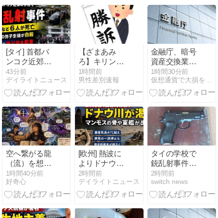
[タイ] 首都バ
【ざまあみ
金融庁、暗号
ンコク近郊の
ろ】キリン子
資産交換業者
学校で銃乱射
会社がアメリ
のサイバー報
43分前
1時間前
1時間30分前
デイライトニュース
男性差別速報
仮想通貨で大損を避け、副業で稼ぐためのMoneyまとめ情報館
事件 男子生徒
カで女性限定
告を共通化へ
(14)が発砲...
研修をして
──政府対応の
「男性差別」
迅速化を狙う
と判決
空へ繋がる龍
[欧州] 熱波に
タイの学校で
（流）を想う
よりドナウ川
銃乱射事件が
そして蜂子皇
では深刻な水
発生、中学生
1時間40分前
2時間前
2時間前
好奇心
デイライトニュース
switch news
子は東北へ
位低下が発
の生徒が8人
生・川底から
を殺害
マンモスの骨
や軍艦などが