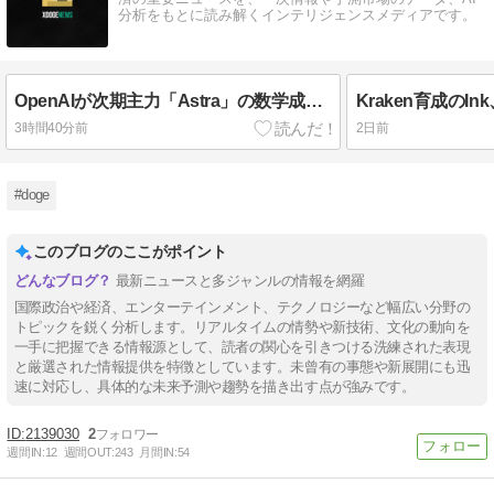
分析をもとに読み解くインテリジェンスメディアです。
OpenAIが次期主力「Astra」の数学成果を公開、GPT-6一般提供は未確認
3時間40分前
2日前
#doge
このブログのここがポイント
最新ニュースと多ジャンルの情報を網羅
国際政治や経済、エンターテインメント、テクノロジーなど幅広い分野の
トピックを鋭く分析します。リアルタイムの情勢や新技術、文化の動向を
一手に把握できる情報源として、読者の関心を引きつける洗練された表現
と厳選された情報提供を特徴としています。未曾有の事態や新展開にも迅
速に対応し、具体的な未来予測や趨勢を描き出す点が強みです。
2139030
2
週間IN:
12
週間OUT:
243
月間IN:
54