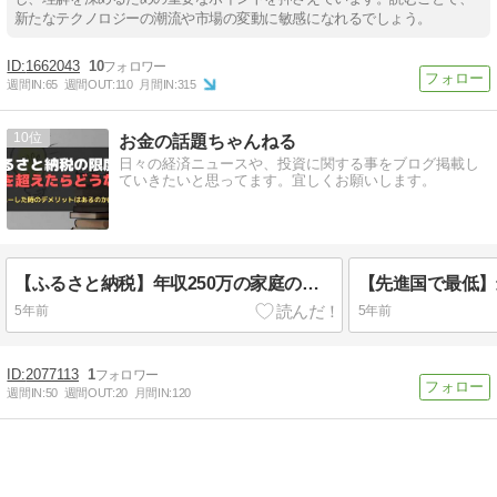
新たなテクノロジーの潮流や市場の変動に敏感になれるでしょう。
1662043
10
週間IN:
65
週間OUT:
110
月間IN:
315
10
お金の話題ちゃんねる
日々の経済ニュースや、投資に関する事をブログ掲載し
ていきたいと思ってます。宜しくお願いします。
【ふるさと納税】年収250万の家庭の限度額は？
5年前
5年前
2077113
1
週間IN:
50
週間OUT:
20
月間IN:
120