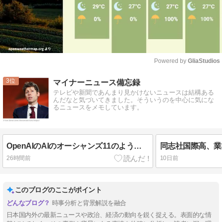
Powered by 
GliaStudios
Mute
3
マイナーニュース備忘録
テレビや新聞であんまり見かけないニュースは結構ある
んだなと気づいてきました。そういうのを中心に気にな
るニュースをメモしています。
OpenAIのAIのオーシャンズ11のようなシステム不正侵入
26時間前
10日前
このブログのここがポイント
時事分析と背景解説を融合
日本国内外の最新ニュースや政治、経済の動向を鋭く捉える。表面的な情