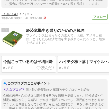
し、資金の流れやバランスシートの役割について深く探求しています。
2070040
3
週間IN:
70
週間OUT:
40
月間IN:
280
9
経済危機生き残りのためのお勉強
ファイナンスはまったくの素人で、現在、アメリカ在
住。どうしたら経済危機を生き残れるんだろうと、勉強
を始めました。
今起こっているのは平均回帰
9ヶ月前
9ヶ月前
このブログのここがポイント
国内外の最新動向と革新的テクノロジーを紹介
金融の未来やAIの進展に関する多角的な情報を提供します。暗号通貨や半
減期の解説から、先端AIモデルまで幅広くカバーし、専門的かつわかりや
すく伝える内容となっています。私たちは複雑なテーマを丁寧に解きほぐ
し、理解を深めるための重要なポイントを押さえています。読むことで、