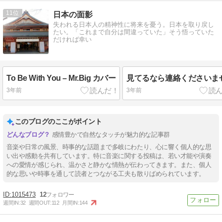
11
日本の面影
失われる日本人の精神性に将来を憂う。日本を取り戻し
たい。「これまで自分は間違っていた」そう悟っていた
だければ幸い
To Be With You – Mr.Big カバー
見てるなら連絡くださいま
3年前
3年前
このブログのここがポイント
感情豊かで自然なタッチが魅力的な記事群
音楽や日常の風景、時事的な話題まで多岐にわたり、心に響く個人的な思
い出や感動を共有しています。特に音楽に関する投稿は、若い才能や演奏
への愛情が感じられ、温かさと静かな情熱が伝わってきます。また、個人
的な思いや時事を通して読者とつながる工夫も散りばめられています。
1015473
12
週間IN:
32
週間OUT:
112
月間IN:
144