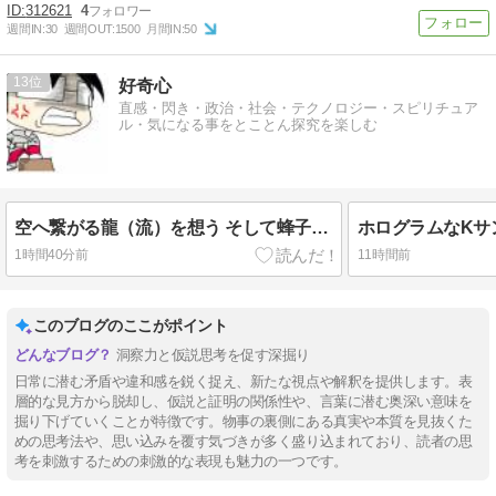
312621
4
週間IN:
30
週間OUT:
1500
月間IN:
50
13
好奇心
直感・閃き・政治・社会・テクノロジー・スピリチュア
ル・気になる事をとことん探究を楽しむ
空へ繋がる龍（流）を想う そして蜂子皇子は東北へ
1時間40分前
11時間前
このブログのここがポイント
洞察力と仮説思考を促す深掘り
日常に潜む矛盾や違和感を鋭く捉え、新たな視点や解釈を提供します。表
層的な見方から脱却し、仮説と証明の関係性や、言葉に潜む奥深い意味を
掘り下げていくことが特徴です。物事の裏側にある真実や本質を見抜くた
めの思考法や、思い込みを覆す気づきが多く盛り込まれており、読者の思
考を刺激するための刺激的な表現も魅力の一つです。