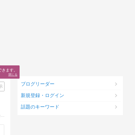
できます。
閉じる
ブログリーダー
示
新規登録・ログイン
話題のキーワード
九州から上京し、一文無しから、２７歳で独立を果たし、現在レジェンドグループ１２社、２５期目を向える現役経営者による、実践経験からの成功する為の方法です。