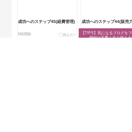
成功へのステップ45(経費管理)
成功へのステップ44(販売力
【TIPS】気になるブログをフ
5時間前
29時間前
登録は不要！すぐ使えま
1713907
13
週間IN:
730
週間OUT:
530
月間IN:
3190
このブログのここがポイント
ハイエナになっていませんか？
実践的な成功法則と自己啓発のバランス
人脈を作りたいなら、ハイエナ
ではダメです。
5日前
起業や資産形成に関する鋭い視点と実務的なアドバイスを融
重要性を明確に提示しながら、付加価値や誠実さを重視した
るという考え方を強調し、自己研鑽と良好な人間関係の構築