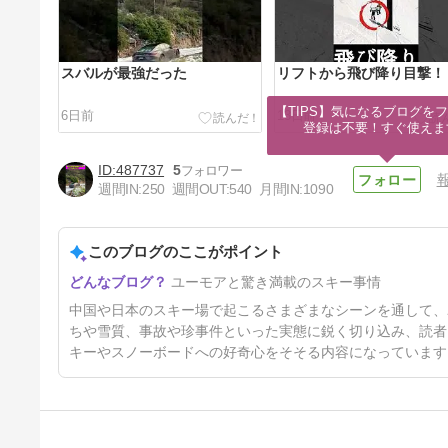
スバルが最強だった
リフトから飛び降り目撃！
【TIPS】気になるブログをフ
6日前
13日前
登録は不要！すぐ使えま
487737
5
週間IN:
250
週間OUT:
540
月間IN:
1090
このブログのここがポイント
中国のスキー事情
ユーモアと驚き満載のスキー事情
34日前
中国や日本のスキー場で起こるさまざまなシーンを通して、
ちや雪質、事故や珍事件といった実態に鋭く切り込み、読者
キーやスノーボードへの好奇心をそそる内容になっています