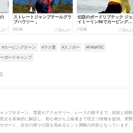
チの
ストレートジャンプテールグラ
伝説のボードリブテック ジェ
ブハウツー 。
イミーリン96でカービングタ
ーン 。
6日前
7日前
#カービングターン
#テク選
#スノボー
#FANATIC
ノーボードキャンプ
告
ャンプやターン、雪質やアクセサリー、レースの様子まで、技術と経験
意点を具体的に解説し、初心者から上級者まで役立つ情報を提供。実際
サポート。自分の滑りの質を高めるヒント満載の内容となっています。