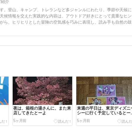
ア紹介
す。登山、キャンプ、トレランなど多ジャンルにわたり、季節や天候に
天候情報を交えた実践的な内容は、アウトドア好きにとって貴重なヒン
がら、ヒリヒリとした冒険の空気感を巧みに表現し、読み手も自然の鼓
夜は、箱根の湯さんに、また来
来週の平日は、東京ディズニ
店してきたとーよ
シーに行く予定しているとー
よ。
5ヶ月前
5ヶ月前