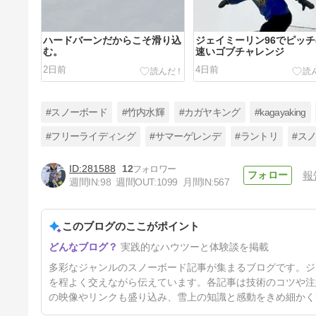
ハードバーンだからこそ滑り込
ジェイミーリン96でピッ
む。
速いゴブチャレンジ
2日前
4日前
#スノーボード
#竹内水輝
#カガヤキング
#kagayaking
#フリーライディング
#サマーゲレンデ
#ラントリ
#ス
281588
12
報
スノーボードちゃれんじ？
週間IN:
98
週間OUT:
1099
月間IN:
567
9日前
このブログのここがポイント
実践的なハウツーと体験談を掲載
多彩なジャンルのスノーボード記事が集まるブログです。ジ
を程よく交えながら伝えています。各記事は技術のコツや注
の映像やリンクも盛り込み、雪上の知識と感動をきめ細かく