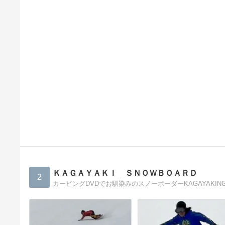
ＫＡＧＡＹＡＫＩ ＳＮＯＷＢＯＡＲＤ
2