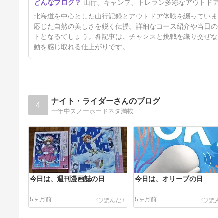
山行、キャンプ、トレラン多彩なアウトド
26日前
北海道を中心とした山行記録とアウトドア体験を綴っていま
応じた自然の美しさを鋭く伝授。詳細なコース紹介や当日の
トとなるでしょう。各記事は、チャンスと挑戦を織り交ぜな
動を感じ取れる仕上がりです。
ナイト・ライダーさんのブログ
4
一年中スノーボードネタ満載
今日は、週刊漫画誌の日
今日は、オリーブの日
5ヶ月前
5ヶ月前