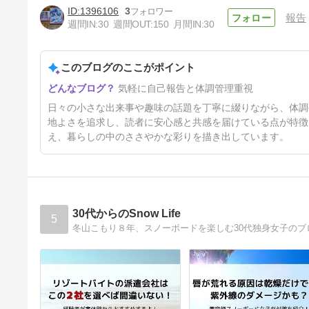
1396106
3
報告
週間IN:
30
週間OUT:
150
月間IN:
30
このブログのここがポイント
今日は、ホワイトデー
気軽に自己報告と体調管理重視
5ヶ月前
日々の小さな出来事や趣味の話題を丁寧に綴りながら、体調
地よさを追求し、読者に安心感と共感を届けている点が特徴
え、暮らしの中のささやかな彩りを描き出しています。
30代からのSnow Life
5