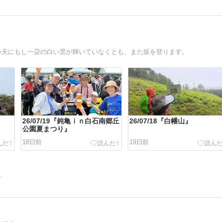
い天にもし一朶の白い雲が輝いていなくとも、また坂を登ります。
26/07/19『鈍亀ｉｎ白石南郷丘
26/07/18『白幡山』
公園夏まつり』
18日前
19日前
告