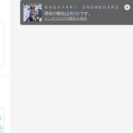
ＫＡＧＡＹＡＫＩ ＳＮＯＷＢＯＡＲＤ
現在の順位は
第2位
です。
≫
このブログの順位を表示
験、脱臼など怪我からの復帰のお話を書いています。