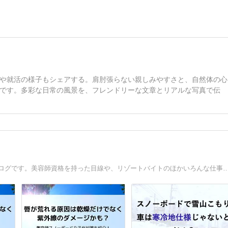
や就活の様子もシェアする。肩肘張らない親しみやすさと、自然体の心
です。多彩な日常の風景を、フレンドリーな文章とリアルな写真で伝
冬山こもり８年、スノーボードを楽しむ30代独身女子のブログです。美容師資格を持った目線や、リゾートバイトのほかいろんな仕事の経