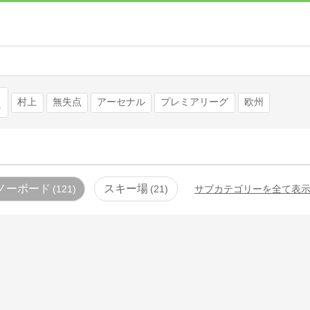
検索
村上
無失点
アーセナル
プレミアリーグ
欧州
ノーボード
スキー場
121
21
サブカテゴリーを全て表