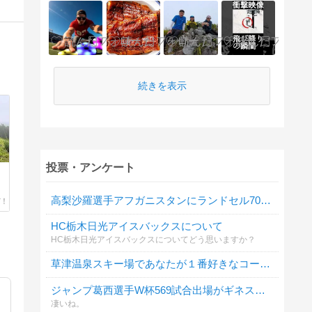
続きを表示
投票・アンケート
高梨沙羅選手アフガニスタンにランドセル7000個
HC栃木日光アイスバックスについて
HC栃木日光アイスバックスについてどう思いますか？
草津温泉スキー場であなたが１番好きなコースまたはゲレンデは？
ジャンプ葛西選手W杯569試合出場がギネス認定
凄いね。