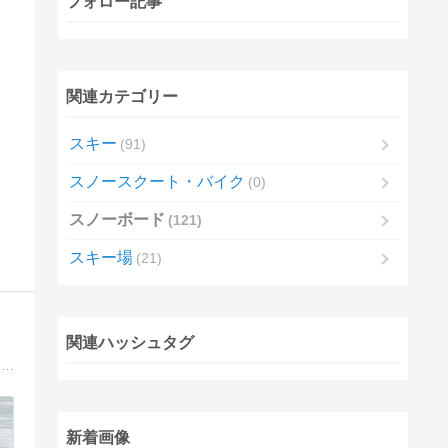
フォロー記事
関連カテゴリー
スキー
91
スノースクート・バイク
0
スノーボード
121
スキー場
21
関連ハッシュタグ
カービングDVDでお馴染みのスノーボーダーKAGAYAKING代表竹内水輝の１年中オールシーズンスノーボード活動。夏,ふじてんサマーゲレンデ。冬,白馬メイン。レッスン＆キャンプ開催しています。
新着画像