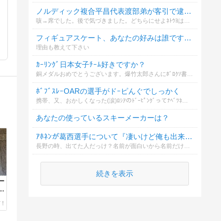
ノルディック複合平昌代表渡部弟が客引で逮捕？
咳→席でした。後で気づきました。どちらにせよﾈﾄｳﾖは揚げ足取るんでしょうけどね？野党の事言えないでしょ？
フィギュアスケート、あなたの好みは誰ですか？
理由も教えて下さい
ｶｰﾘﾝｸﾞ日本女子ﾁｰﾑ好きですか？
銅メダルおめでとうございます。爆竹太郎さんにﾎﾞﾛｸｿ書かれてましたけど選手団をｱｲﾄﾞﾙみたいに扱い、おやつﾀｲﾑをTVで映して笑いにしてるﾏｽｺﾐのせーで誤解されてて可哀想だったけどおめでとーござ
ﾎﾞﾌﾞｽﾚｰOARの選手がドｰピんぐでしっかく
携帯、又、おかしくなった(涙)ﾛｼｱのﾄﾞｰﾋﾟﾝｸﾞってﾅﾍﾞﾂﾈの裏金に似てるような気がする。
あなたの使っているスキーメーカーは？
ｱﾎﾈﾝが葛西選手について『凄いけど俺も出来る』とｺﾒﾝﾄしたそうですが
長野の時、出てた人だっけ？名前が面白いから名前だけは覚えてるよ。ﾋﾞｯｸﾞﾏｳｽなのね。じゃー飛んで見せてくれ。
続きを表示
ー