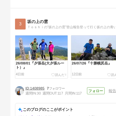
坂の上の雲
3
Ｔｏｓｈｉの“坂の上の雲”登山報告登って行く坂の上の青
26/08/01『夕張岳(大夕張ルー
26/07/26『十勝幌尻岳』
ト）』
4日前
12日前
1408985
7
報
週間IN:
30
週間OUT:
117
月間IN:
117
このブログのここがポイント
26/07/11『坊主山』