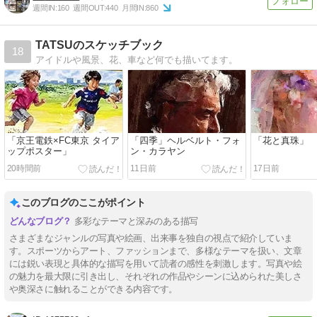
週間IN:
160
週間OUT:
440
月間IN:
860
TATSUのスケッチブック
18
アイドルや風景、花、車など何でも描いてます。
「京王電鉄×FC東京 タイア
「四季」ヘルベルト・フォ
「花と真珠」
ップポスター」
ン・カラヤン
20時間前
11日前
17日前
このブログのここがポイント
多彩なテーマと深みのある描写
さまざまなジャンルの写真や絵画、出来事を独自の視点で紹介していま
す。スポーツからアート、ファッションまで、多様なテーマを扱い、文章
には鋭い表現と具体的な描写を用いて読者の感性を刺激します。写真や絵
の魅力を最大限に引き出し、それぞれの作品やシーンに込められた美しさ
や奥深さに触れることができる内容です。