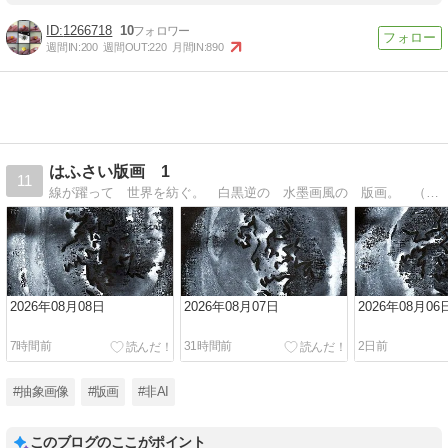
1266718
10
週間IN:
200
週間OUT:
220
月間IN:
890
はふさい版画 1
11
線が躍って 世界を紡ぐ。 白黒逆の 水墨画風の 版画。 （１／ｆ） に ゆらいでいたら おなぐさみ。
2026年08月08日
2026年08月07日
2026年08月06
7時間前
31時間前
2日前
#抽象画像
#版画
#非AI
このブログのここがポイント