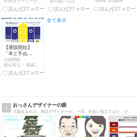
Stone Sculptor
RYBカラーリーディングで色を解く
茶の湯いろは
を習って伝統
文化について
考える
全て表示
【通販開始】
「本と手ぬぐ
い11」通販は
11時間前
紙を彫る！ 彫紙（ちょうし）アート やぎ〜ぬ工房
じまりまし
た！
おっさんデザイナーの眼
7
大阪生まれの、商品デザイナーが、一言。社会に役立てばと、少し辛口であれこれすき放題、毎日更新目標