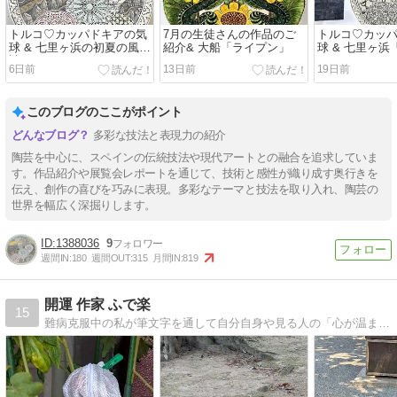
トルコ♡カッパドキアの気
7月の生徒さんの作品のご
トルコ♡カッ
球 & 七里ヶ浜の初夏の風物
紹介& 大船「ライプン」
球 & 七里ヶ浜「
詩
6日前
13日前
19日前
このブログのここがポイント
多彩な技法と表現力の紹介
陶芸を中心に、スペインの伝統技法や現代アートとの融合を追求していま
す。作品紹介や展覧会レポートを通じて、技術と感性が織り成す奥行きを
伝え、創作の喜びを巧みに表現。多彩なテーマと技法を取り入れ、陶芸の
世界を幅広く深掘りします。
1388036
9
週間IN:
180
週間OUT:
315
月間IN:
819
開運 作家 ふで楽
15
難病克服中の私が筆文字を通して自分自身や見る人の「心が温まる！元気が出る！金運を上げる」品物 をお届けしています。メルカリ（ふで楽）・TwitterとInstagram（@huderaku）Facebook（小島鈴華）にて活動中です