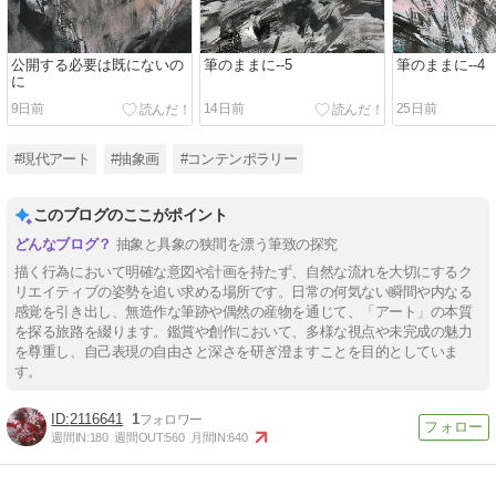
公開する必要は既にないの
筆のままに--5
筆のままに--4
に
9日前
14日前
25日前
#現代アート
#抽象画
#コンテンポラリー
このブログのここがポイント
抽象と具象の狭間を漂う筆致の探究
描く行為において明確な意図や計画を持たず、自然な流れを大切にするク
リエイティブの姿勢を追い求める場所です。日常の何気ない瞬間や内なる
感覚を引き出し、無造作な筆跡や偶然の産物を通じて、「アート」の本質
を探る旅路を綴ります。鑑賞や創作において、多様な視点や未完成の魅力
を尊重し、自己表現の自由さと深さを研ぎ澄ますことを目的としていま
す。
2116641
1
週間IN:
180
週間OUT:
560
月間IN:
640