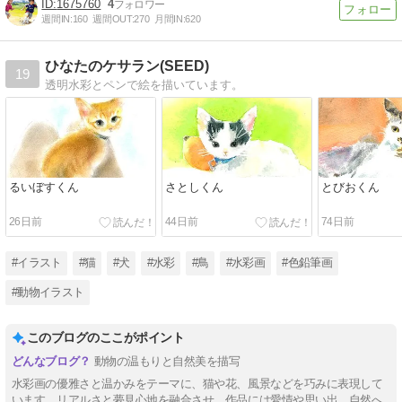
1675760
4
週間IN:
160
週間OUT:
270
月間IN:
620
ひなたのケサラン(SEED)
19
透明水彩とペンで絵を描いています。
るいぼすくん
さとしくん
とびおくん
26日前
44日前
74日前
#イラスト
#猫
#犬
#水彩
#鳥
#水彩画
#色鉛筆画
#動物イラスト
このブログのここがポイント
動物の温もりと自然美を描写
水彩画の優雅さと温かみをテーマに、猫や花、風景などを巧みに表現して
います。リアルさと夢見心地を融合させ、作品には愛情や思い出、自然へ