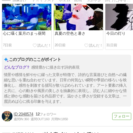
心に囁く葉月のまっ昼間
真夏の空色と暑さ
今日の灯り
7日前
20日前
31日前
このブログのここがポイント
感情豊かに描き出す詩的表現
情景や感情を鮮やかに綴った文章が特徴で、詩的な言葉遊びと自然への繊
細な思いを重ね合わせています。日常の何気ない瞬間や季節の移ろいを映
像化し、感性を刺激する描写が散りばめられています。アート要素の挿入
と共に、心の動きや風景の美しさを抽象的に表現し、読む人に細やかな情
感と静かな感動を届ける作品群です。温かさと儚さが交錯する文章は、一
度読めば心に残る印象を与えます。
2048574
12
週間IN:
360
週間OUT:
160
月間IN:
1850