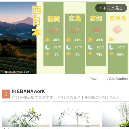
もっと見る
arrow_forward_ios
Powered by 
GliaStudios
Mute
IKEBANAworK
3
生け花作品集ブログです。 生け花の良さ！を今風に♪生け花らしくない作品も生けています。