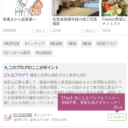
落書きから提案書へ
佐世保善隣寺様の竣工写真
Freshの野菜
撮影
ナノミスト
19時間前
2日前
4日前
#風景写真
#インテリア
#建築家
#家具
#建築
#音楽ブログ
#ダンボール家具
#伝統技術
このブログのここがポイント
建築と自然を融合させた多彩な紹介
多彩な記事を通して、建築の龍角と美意識を融合させた世界観を表現して
います。歴史や文化、自然の風景、ペットの温かさまで多方面に渡るテー
マを掘り下げ、日常の豊かさと芸術性を融合させた視点を提案。細部にわ
たる現場報告や趣味の紹介をバランス良く盛り込み、一層の深みと魅力を
【Tips】気になるブログをフォロー。

登録不要。更新を逃さずキャッチ！
感じさせる内容になっています。
閉じる
2102388
1
週間IN:
740
週間OUT:
3340
月間IN:
3380