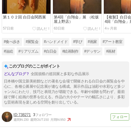
第１０２回 白日会関西展
第4回「白翔会」展 （松坂
【複製】白日会
屋上野店）
4回「白翔会」
57日前
63日前
4ヶ月前
#食べ歩き
#展覧会
#ハンドメイド
#学び
#画家
#アート教室
#油絵
#リアリズム
#白日会
#絵画制作
#デッサン
#画材
このブログのここがポイント
全国規模の巡回展と多彩な作品展示
日本橋や国立新美術館などの著名な会場で開催される白日会の展覧会を中
心に、各種公募展や記念展が連なる構成。展示作品は油彩や水彩など多ジ
ャンルにわたり、技巧と表現力が堪能できる。年齢や経験を問わず、最前
線で輝く絵画の世界を伝える。作品の大小やテーマの幅広さにより、多彩
な芸術表現を楽しめる空間を創り出している。
738271
3
週間IN:
230
週間OUT:
150
月間IN:
950