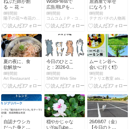
ねぶた師が創
WordPressで
居酒屋で幸せ
る ～ 花 ～
広告用LPを作
になろう！
るときに知っ
8時間前
8時間前
8時間前
陽子の花〜布花の世界〜
コムコムＪＰ - コムコムJP
テナガバチの人物画
ておくべき基
本
夏の夜に、食
今日のひとこ
ムーミン谷へ
欲解放〜
と：2026-08-
会いに行く❗️①
08 -世界猫の
8時間前
8時間前
9時間前
Art Restaurant 「こころばえ」
SNOW Web Site
アトリエ教室 atsuseko 幸せの階段へ
日-
自認ナウシカ
穏やかじゃな
26/08/07（金）
だった身とし
いYouTubeチ
【今日のトラ