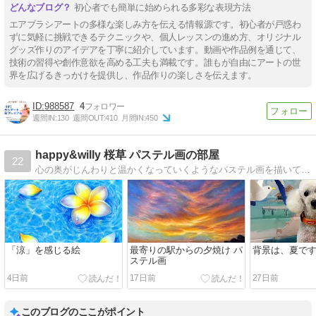
初心者でも簡単に始められる多彩な表現方法
エアブラシアートの多様な楽しみ方を伝える情報源です。初心者が戸惑わ
ずに気軽に挑戦できるテクニックや、個人レッスンの進め方、オリジナル
グッズ作りのアイデアを丁寧に紹介しています。動画や作品例を通じて、
技術の習得や創作意欲を高める工夫も満載です。誰もが自由にアートの世
界を広げるきっかけを提供し、作品作りの楽しさを伝えます。
988587
4
週間IN:
130
週間OUT:
410
月間IN:
450
happy&willy 桜草 パステル画の部屋
22
心の奥がじんわりと温かくなっていくようなパステル画を描いています。ペット似顔絵、笑顔になるパステルアート教室、ちょっとリアルな動物アート教室をご紹介します。
「涼」を感じる絵
最寄りの駅からの夕焼け パ
背景は、夏で
ステル画
4日前
17日前
27日前
このブログのここがポイント