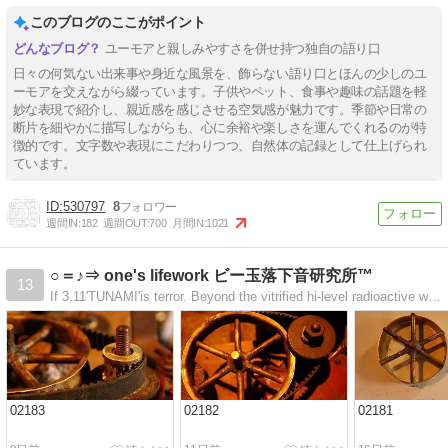
このブログのここがポイント
ユーモアと親しみやすさを併せ持つ独自の語り口
日々の何気ない出来事や身近な風景を、飾らない語り口とほんの少しのユ
ーモアを交えながら綴っています。子供やペット、食事や趣味の話題を軽
妙な表現で紹介し、親近感を感じさせる空気感が魅力です。季節や日常の
断片を細やかに描写しながらも、心に余裕や楽しさを運んでくれるのが特
徴的です。文字数や表現にこだわりつつ、自然体の記録として仕上げられ
ています。
530797
8
週間IN:
182
週間OUT:
700
月間IN:
1021
○＝♪⇒ one's lifework ビー玉落下音研究所™
13
If 3.11'TUNAMI'is terror. Beyond the vitrified hi-level radioactive waste.Doesn't do palladium plating to brass.
02183
02182
02181