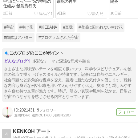
宇宙にたった一つの神様の
細胞の再生
陽炎
仕組み 飯島秀行氏
2日前
9日前
16日前
#宇宙
#生け花
#IKEBANA
#真我
#流派に囚われない生け花
#肉体はアバター
#プログラムされた宇宙
このブログのここがポイント
多彩なテーマと深遠な思考を融合
さまざまな興味深いテーマを幅広く扱いつつ、科学やスピリチュアルを独
自の視点で掘り下げるスタイルが特徴です。記事には自然やエネルギー、
社会問題など多角的な視点を交え、読者に新たな気付きを促します。難解
な内容も身近な例や比喩を用いてわかりやすく伝え、奥深さと親しみやす
さを併せ持つ文章が魅力です。時折、明るい表現や風刺を効かせ、日常と
宇宙のつながりを感じさせる内容となっています。
2021431
9
週間IN:
470
週間OUT:
480
月間IN:
2200
KENKOH アート
4
抽象的アート☆イラスト・ポエム・絵画・つぶやき・詩(うた)等を愛し描いてアップしています。