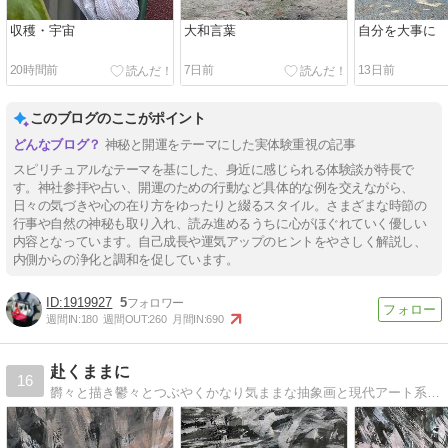
収穫・宇宙
大和言葉
自分を大事に
20時間前
7日前
13日前
このブログのここがポイント
神秘と開運をテーマにした実体験重視の記事
スピリチュアルなテーマを基にした、身近に感じられる体験談が特長で
す。神社参拝や占い、開運のための行動など具体的な例を交えながら、
日々の気づきや心の在り方をゆったりと綴るスタイル。さまざまな時節の
行事や自然の神秘も取り入れ、読み進めるうちに心がほぐれていく優しい
内容となっています。自己成長や運気アップのヒントをやさしく解説し、
内側からの浄化と調和を促しています。
1919927
5
週間IN:
180
週間OUT:
260
月間IN:
690
赴くままに
16
欝々と描き鬱々とつぶやくかなり気ままな抽象画と現代アート系のブログです