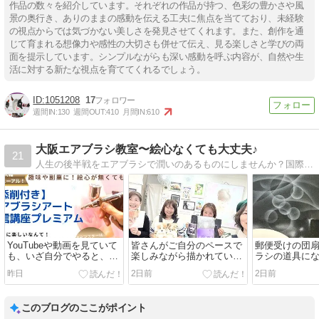
作品の数々を紹介しています。それぞれの作品が持つ、色彩の豊かさや風
景の奥行き、ありのままの感動を伝える工夫に焦点を当てており、未経験
の視点からでは気づかない美しさを発見させてくれます。また、創作を通
じて育まれる想像力や感性の大切さも併せて伝え、見る楽しさと学びの両
面を提示しています。シンプルながらも深い感動を呼ぶ内容が、自然や生
活に対する新たな視点を育ててくれるでしょう。
1051208
17
週間IN:
130
週間OUT:
410
月間IN:
610
大阪エアブラシ教室〜絵心なくても大丈夫♪
21
人生の後半戦をエアブラシで潤いのあるものにしませんか？国際エアアート協会®大阪本部：大阪市鶴見区エアブラシ教室・エアブラシ通信講座・エアブラシ動画レッスン・絵心無しOK・色々なエアブラシの使い道楽しみ方も紹介！
YouTubeや動画を見ていて
皆さんがご自分のペースで
郵便受けの団
も、いざ自分でやると、思
楽しみながら描かれていま
ラシの道具に
うようにできません
す。５月前半の様子
＾
昨日
2日前
2日前
このブログのここがポイント