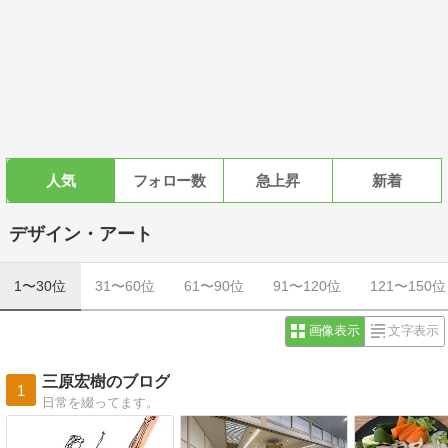
人気
フォロー数
急上昇
新着
デザイン・アート
1〜30位
31〜60位
61〜90位
91〜120位
121〜150位
画像表示
文字表示
三原宏樹のブログ
1
日常を綴ってます。