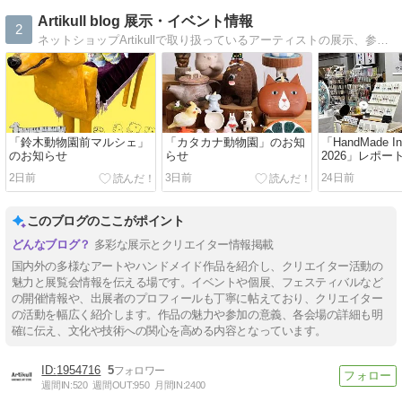
Artikull blog 展示・イベント情報
2
ネットショップArtikullで取り扱っているアーティストの展示、参加イベント、ワークショップなどの情報を紹介していきます。
「鈴木動物園前マルシェ」
「カタカナ動物園」のお知
「HandMade In 
のお知らせ
らせ
2026」レポー
2日前
3日前
24日前
このブログのここがポイント
多彩な展示とクリエイター情報掲載
国内外の多様なアートやハンドメイド作品を紹介し、クリエイター活動の
魅力と展覧会情報を伝える場です。イベントや個展、フェスティバルなど
の開催情報や、出展者のプロフィールも丁寧に帖えており、クリエイター
の活動を幅広く紹介します。作品の魅力や参加の意義、各会場の詳細も明
確に伝え、文化や技術への関心を高める内容となっています。
1954716
5
週間IN:
520
週間OUT:
950
月間IN:
2400