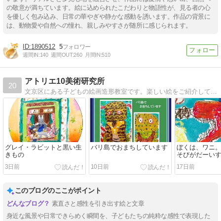
の敬意が満ちています。絵に込められたこだわりと物語性が、見る者の心
を優しく包み込み、日常の華やぎや静かな感動を誘います。作品の背景に
は、動物愛や自然への憧れ、親しみやすさが随所に感じられます。
1890512
5
週間IN:
140
週間OUT:
260
月間IN:
510
アトリエ10美術研究所
20
文京区にある子どもの絵画造形教室です。楽しい絵をご紹介しています。
グレイ・ラビットと黒い生
バリ島でおまちしています
ぼくは、ワニ
きもの
そびがだーい
3日前
10日前
17日前
このブログのここがポイント
素直さと感性を引き出す絵と文章
身近な風景や日常できらめく瞬間を、子どもたちの純粋な感性で表現した