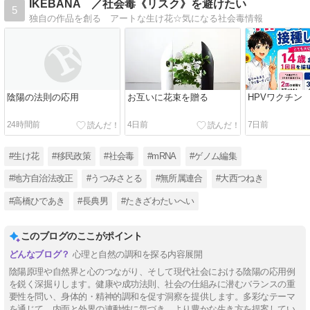
IKEBANA ／社会毒《リスク》を避けたい
5
独自の作品を創る アートな生け花☆気になる社会毒情報
陰陽の法則の応用
お互いに花束を贈る
HPVワクチン
24時間前
4日前
7日前
#生け花
#移民政策
#社会毒
#mRNA
#ゲノム編集
#地方自治法改正
#うつみさとる
#無所属連合
#大西つねき
#高橋ひであき
#長典男
#たきざわたいへい
このブログのここがポイント
心理と自然の調和を探る内容展開
陰陽原理や自然界と心のつながり、そして現代社会における陰陽の応用例
を鋭く深掘りします。健康や成功法則、社会の仕組みに潜むバランスの重
要性を問い、身体的・精神的調和を促す洞察を提供します。多彩なテーマ
を通じて、内面と外界の連動性に気づき、より豊かな生き方を提案してい