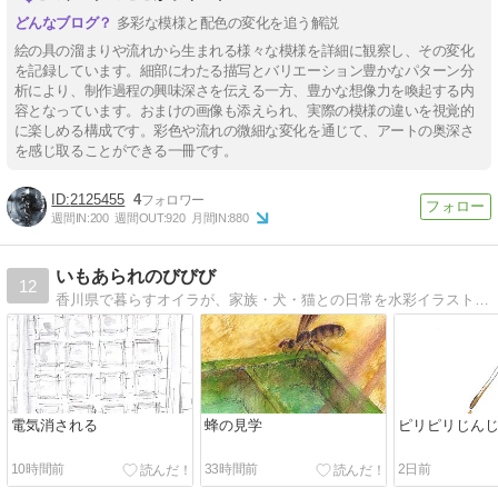
多彩な模様と配色の変化を追う解説
絵の具の溜まりや流れから生まれる様々な模様を詳細に観察し、その変化
を記録しています。細部にわたる描写とバリエーション豊かなパターン分
析により、制作過程の興味深さを伝える一方、豊かな想像力を喚起する内
容となっています。おまけの画像も添えられ、実際の模様の違いを視覚的
に楽しめる構成です。彩色や流れの微細な変化を通じて、アートの奥深さ
を感じ取ることができる一冊です。
2125455
4
週間IN:
200
週間OUT:
920
月間IN:
880
いもあられのびびび
12
香川県で暮らすオイラが、家族・犬・猫との日常を水彩イラストで綴る絵日記ブログ。子育て、暮らし、地域の,日々びびびな小さな出来事を描いて書いています。
電気消される
蜂の見学
ピリピリじん
10時間前
33時間前
2日前