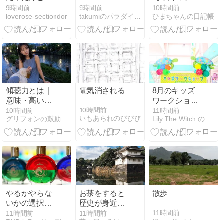
ては
ャンネル多い
さん。京セラ
9時間前
9時間前
10時間前
loverose-sectiondor
takumiのパラダイス！
ひまちゃんの日記帳
よね
ドームでの中
日戦に逆転負
けです】
傾聴力とは｜
電気消される
8月のキッズ
意味・高い人
ワークショッ
の特徴と「聴
プ
10時間前
10時間前
11時間前
いもあられのびびび
グリフォンの鼓動
Lily The Witch のballoonルンルンdi…
く」が変える
人間関係の地
図
やるかやらな
お茶をすると
散歩
いかの選択じ
歴史が身近に
ゃなくて…
四ヶ伝・奥伝
11時間前
11時間前
11時間前