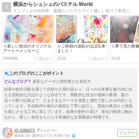
横浜からシュシュのパステル World
9
エンジェルや自然界、薔薇のパステルアート優しい彩りで素直に感性のおもむくまま、天使たちに導かれて描いてます
☆新しい技法のオリジナル
☆ご依頼の油彩がほぼ出来
☆夢で見た映
アート〜メッセージ
ました！
33時間前
2日前
3日前
このブログのここがポイント
多彩なテーマと個性豊かな表現力
絵画や創作活動を通じて自然や人間の温もり、日々の出来事を魅力的に伝
える芸術的な日記のような存在です。実験的な技法や個展の裏側、庭の
花々や夢の記録まで、さまざまなテーマを視覚と感性で楽しめる内容とな
っています。作品制作や展示の過程を丁寧に紹介し、芸術の奥深さと情熱
を感じさせる工夫に富んでいます。絵画や創作の喜び、進化の軌跡に触れ
ながら、新しい発見をもたらす刺激的な文章構成が特徴です。
1086973
7
週間IN:
220
週間OUT:
770
月間IN:
780