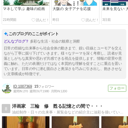
マネして学ぶ 趣味の絵画
大阪の 女子アナを応援
未来を見ない 
21時間前
昨日
3日前
このブログのここがポイント
多彩な生活・社会の観察と洞察
日常の些細な出来事から社会全体の動きまで、鋭い目線とユーモアを交え
ながら丁寧に掘り下げていきます。様々なテーマを深く考察し、読者が見
落としがちな真実や思わず共感できる視点を提供します。情報の背景や意
義に触れ、ただの表層だけではなく本質的な理解を促すことに重点を置い
ています。日常の中に潜む面白さと奥深さを巧みに引き出し、飽きさせな
い文章構成が特徴です。
1007369
15
週間IN:
270
週間OUT:
1980
月間IN:
1200
洋画家 三輪 修 甦る記憶との間で・・・
8
油絵制作・日々の出来事・展覧会などの紹介主に油彩を描いています。