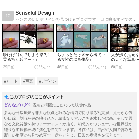
Senseful Design
10
センスのいいデザインを見つけるブログです 目に映るすべてのものが素敵で楽しく、心躍るような毎日を送りたいあなたに！
吹けば飛んでしまう指先に
ちょっとだけ水から出てい
人が歩く足元
乗る折り紙アート♪
る女性の絵画作品♪
のような写真〜^
29日前
46日前
60日前
#アート
#写真
#デザイン
このブログのここがポイント
視点と構図にこだわった映像作品
多彩な日常風景を非凡な視点と巧みな構図で切り取る写真展。足元から低
い目線、割れた鏡の映り込み、緻密なリアルさを追求した絵画。そして異
なる文化背景を持つアーティストが描く、幻想的かつシュールな世界観が
織りなす映像表現に焦点を当てています。各作品は、自然や人間の営みを
新しい角度から見つめ直す一瞬をとらえ、日常の奥深さを伝えます。