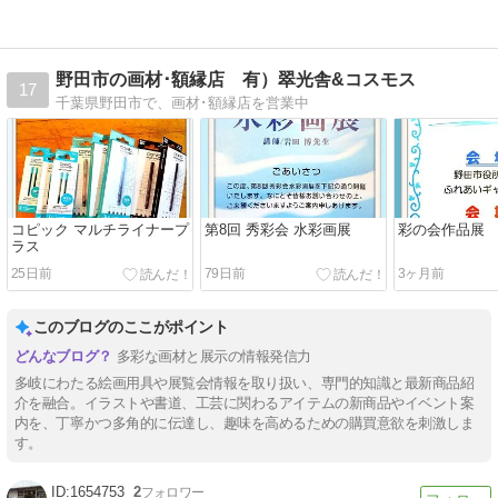
野田市の画材･額縁店 有）翠光舎&コスモス
17
千葉県野田市で、画材･額縁店を営業中
コピック マルチライナープ
第8回 秀彩会 水彩画展
彩の会作品展
ラス
25日前
79日前
3ヶ月前
このブログのここがポイント
多彩な画材と展示の情報発信力
多岐にわたる絵画用具や展覧会情報を取り扱い、専門的知識と最新商品紹
介を融合。イラストや書道、工芸に関わるアイテムの新商品やイベント案
内を、丁寧かつ多角的に伝達し、趣味を高めるための購買意欲を刺激しま
す。
1654753
2