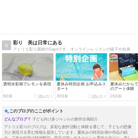
彩り 美は日常にある
6
アトリエ彩り講師のSayoです。オンラインレッスンの様子や自身の制作の様子を載せています。子育てを機に、制作や美術を学んできた経験、絵の描き方、画材などについて発信していきます。
透明水彩画でレモンを表現
夏休み特別企画 お申込みス
夏休みだからで
タート
のアート体験
9日前
20日前
23日前
このブログのここがポイント
子ども向け多ジャンルの創作企画紹介
アトリエ彩りのブログは、多彩な創作活動と体験を通じて、子どもの想像
力と表現力を育む情報を提供しています。夏休みの特別企画や作品の紹
介、工作や絵画の技術解説、親子で楽しめるイベント案内を中心に、楽し