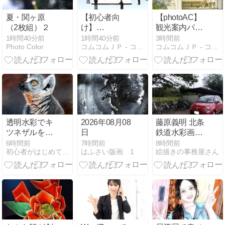
夏・関ヶ原
【初心者向
【photoAC】
（2枚組）２
け】
観光案内パン
WordPressで
フレット制作
1時間40分前
1時間40分前
3時間前
Photo Color
コムコムＪＰ - コムコムJP
コムコムＪＰ - コムコムJP
LPを作る基本
で写真素材を
ステップ
最大活用する
方法｜地域の
魅力を伝える
実践ガイド
透明水彩でキ
2026年08月08
藤原義明 北条
ツネザルを描
日
鉄道水彩画展
く方法｜毛並
／北条鉄道 播
6時間前
7時間前
8時間前
初心者がはじめて描く細密画
はふさい版画 1
絵描きの事務屋さん
みと立体感を
磨横田駅ギャ
表現する細密
ラリー
画レッスン