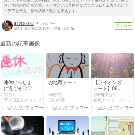
さと学びの両立を追求。テーマごとに具体的なプログラムと工夫されたア
イデアを伝え、創作活動の魅力を伝えます。
2058167
7
週間IN:
330
週間OUT:
280
月間IN:
1620
最新の記事画像
連休いっしょ
お地蔵アート
【ライオンズ
に過ごそ♡♡
ゲート】88は
最幸にパワフ
1時間前
57分前
1時間20分前
憩いの森
写メ日記のスタンプ
運気とパワーがアップし願いが叶う開運言魂アート
ルな日☆お勧
めの過ごし方
と瞑想法