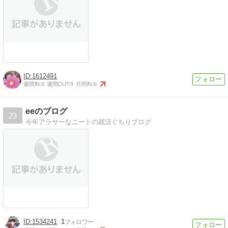
1612491
週間IN:
6
週間OUT:
9
月間IN:
6
eeのブログ
23
今年アラサーなニートの就活ぐちりブログ
1534241
1