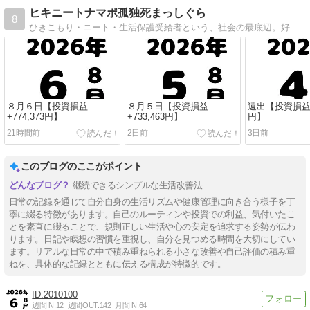
ヒキニートナマポ孤独死まっしぐら
8
ひきこもり・ニート・生活保護受給者という、社会の最底辺。好きなことは、自然、アメドラ、洋楽読書、資格勉強、家事、スポーツ全般、電子工作、IT係、ブログ。
８月６日【投資損益
８月５日【投資損益
遠出【投資損益+6
+774,373円】
+733,463円】
円】
21時間前
2日前
3日前
このブログのここがポイント
継続できるシンプルな生活改善法
日常の記録を通じて自分自身の生活リズムや健康管理に向き合う様子を丁
寧に綴る特徴があります。自己のルーティンや投資での利益、気付いたこ
とを素直に綴ることで、規則正しい生活や心の安定を追求する姿勢が伝わ
ります。日記や瞑想の習慣を重視し、自分を見つめる時間を大切にしてい
ます。リアルな日常の中で積み重ねられる小さな改善や自己評価の積み重
ねを、具体的な記録とともに伝える構成が特徴的です。
2010100
週間IN:
12
週間OUT:
142
月間IN:
64