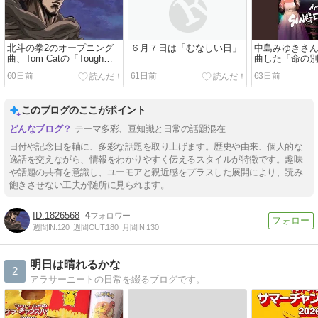
北斗の拳2のオープニング
６月７日は「むなしい日」
中島みゆきさ
曲、Tom Catの「Tough
曲した「命の
Boy」
島津亜矢さん
60日前
61日前
63日前
このブログのここがポイント
テーマ多彩、豆知識と日常の話題混在
日付や記念日を軸に、多彩な話題を取り上げます。歴史や由来、個人的な
逸話を交えながら、情報をわかりやすく伝えるスタイルが特徴です。趣味
や話題の共有を意識し、ユーモアと親近感をプラスした展開により、読み
飽きさせない工夫が随所に見られます。
1826568
4
週間IN:
120
週間OUT:
180
月間IN:
130
明日は晴れるかな
2
アラサーニートの日常を綴るブログです。