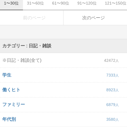
1〜30位
31〜60位
61〜90位
91〜120位
121〜150位
前のページ
次のページ
カテゴリー : 日記・雑談
※日記・雑談(全て)
42472
学生
7333
働くヒト
8923
ファミリー
6879
年代別
3580