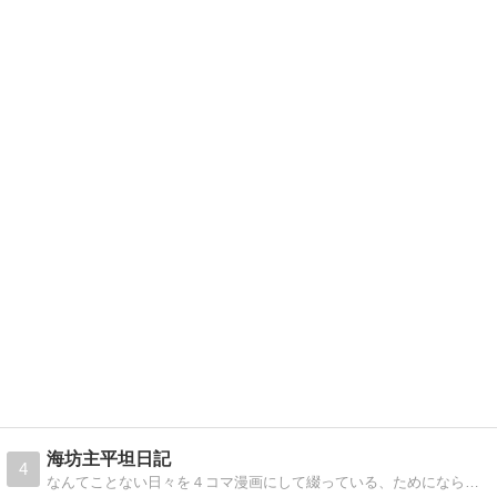
海坊主平坦日記
4
なんてことない日々を４コマ漫画にして綴っている、ためにならないブログです。