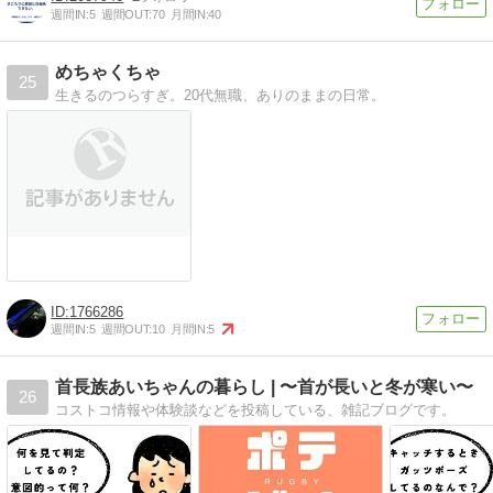
週間IN:
5
週間OUT:
70
月間IN:
40
めちゃくちゃ
25
生きるのつらすぎ。20代無職、ありのままの日常。
1766286
週間IN:
5
週間OUT:
10
月間IN:
5
首長族あいちゃんの暮らし | 〜首が長いと冬が寒い〜
26
コストコ情報や体験談などを投稿している、雑記ブログです。