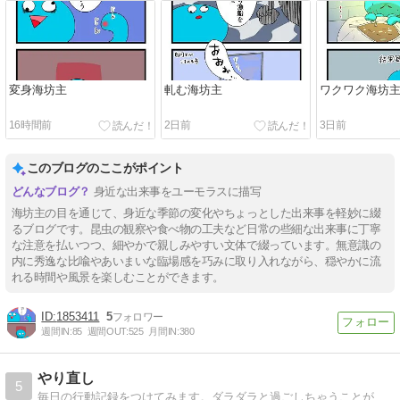
変身海坊主
軋む海坊主
ワクワク海坊
16時間前
2日前
3日前
このブログのここがポイント
身近な出来事をユーモラスに描写
海坊主の目を通じて、身近な季節の変化やちょっとした出来事を軽妙に綴
るブログです。昆虫の観察や食べ物の工夫など日常の些細な出来事に丁寧
な注意を払いつつ、細やかで親しみやすい文体で綴っています。無意識の
内に秀逸な比喩やあいまいな臨場感を巧みに取り入れながら、穏やかに流
れる時間や風景を楽しむことができます。
1853411
5
週間IN:
85
週間OUT:
525
月間IN:
380
やり直し
5
毎日の行動記録をつけてみます。ダラダラと過ごしちゃうことが減るといいのですが。