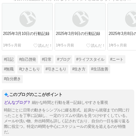
2025年3月10日の行動記録
2025年3月9日の行動記録
2025年3月8
1年5ヶ月前
1年5ヶ月前
1年5ヶ月前
#日記
#自己啓発
#日常
#ブログ
#ライフスタイル
#ニート
#無職
#ひきこもり
#引きこもり
#生き方
#生活改善
#自分磨き
このブログのここがポイント
細かな時間と行動を逐一記録しやすさを重視
時刻ごとに日常の動きをシンプルに綴る形式。起床から就寝までの間に行
ったことを丁寧に記録し、一定のリズムや流れを見つけやすくしている。
メールや洗い物、外出時間も詳しく記されており、自分の一日を振り返る
際に役立つ。特定の時間を中心にスケジュールの変化を追えるのが特徴
だ。