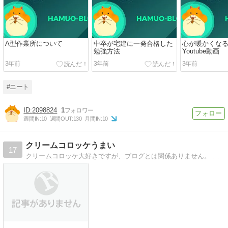
A型作業所について
中卒が宅建に一発合格した
心が暖かくな
勉強方法
Youtube動画
3年前
3年前
3年前
#ニート
2098824
1
週間IN:
10
週間OUT:
130
月間IN:
10
クリームコロッケうまい
17
クリームコロッケ大好きですが、ブログとは関係ありません。 なんかもう雑多になんでも書いているブログです。