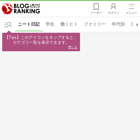
リーダー
ログイン
メニュー
ニート日記
学生
働くヒト
ファミリー
年代別
日々
【Tips】このアイコンをタップすると、

カテゴリ一覧を表示できます。
閉じる