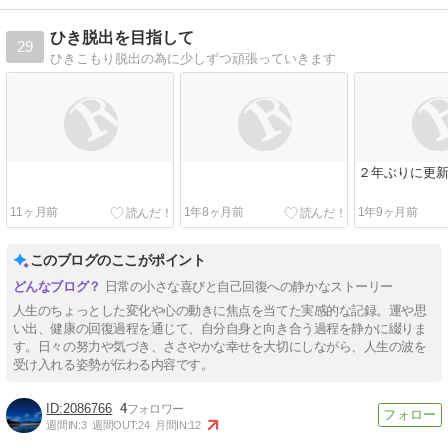
ひき脱出を目指して
29
ひきこもり脱出の為に少しずつ頑張っていきます
２年ぶりに更
11ヶ月前
1年8ヶ月前
1年9ヶ月前
このブログのここがポイント
日常の小さな喜びと自己回復への静かなストーリー
人生のちょっとした変化や心の動きに焦点を当てた実感的な記録。運や思
い出、健康の回復過程を通じて、自分自身と向き合う過程を静かに綴りま
す。日々の努力や気づき、ささやかな幸せを大切にしながら、人生の波を
受け入れる姿勢が伝わる内容です。
2086766
4
週間IN:
3
週間OUT:
24
月間IN:
12