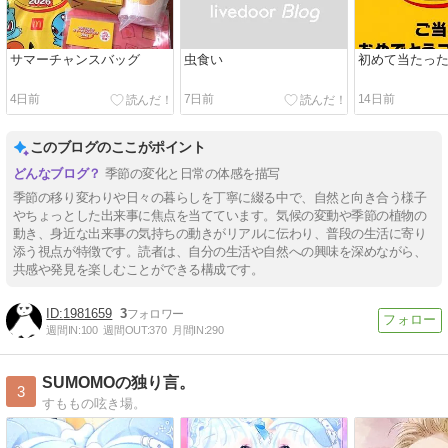
サマーチャンスバッグ
虫食い
初めて当たっ
4日前
7日前
14日前
このブログのここがポイント
季節の変化と日常の体感を描写
季節の移り変わりや日々の暮らしを丁寧に綴る中で、自然と向き合う様子
やちょっとした出来事に焦点を当てています。気候の変動や季節の植物の
動き、身近な出来事の気持ちの動きがリアルに伝わり、普段の生活に寄り
添う視点が特徴です。読者は、自分の生活や自然への興味を深めながら、
共感や発見を楽しむことができる構成です。
1981659
3
週間IN:
100
週間OUT:
370
月間IN:
290
SUMOMOの独り言。
3
すももの呟き場。