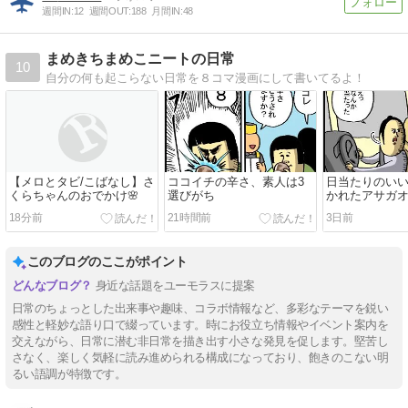
週間IN:
12
週間OUT:
188
月間IN:
48
まめきちまめこニートの日常
10
自分の何も起こらない日常を８コマ漫画にして書いてるよ！
【メロとタビ/こばなし】さ
ココイチの辛さ、素人は3
日当たりのい
くらちゃんのおでかけ🌸
選びがち
かれたアサガ
18分前
21時間前
3日前
このブログのここがポイント
身近な話題をユーモラスに提案
日常のちょっとした出来事や趣味、コラボ情報など、多彩なテーマを鋭い
感性と軽妙な語り口で綴っています。時にお役立ち情報やイベント案内を
交えながら、日常に潜む非日常を描き出す小さな発見を促します。堅苦し
さなく、楽しく気軽に読み進められる構成になっており、飽きのこない明
るい語調が特徴です。