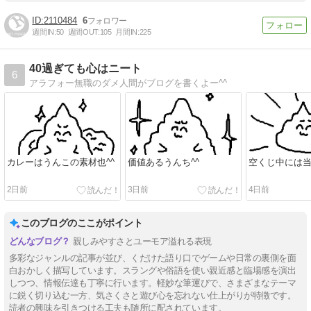
2110484
6
週間IN:
50
週間OUT:
105
月間IN:
225
40過ぎても心はニート
6
アラフォー無職のダメ人間がブログを書くよー^^
カレーはうんこの素材也^^
価値あるうんち^^
空くじ中には当
2日前
3日前
4日前
このブログのここがポイント
親しみやすさとユーモア溢れる表現
多彩なジャンルの記事が並び、くだけた語り口でゲームや日常の裏側を面
白おかしく描写しています。スラングや俗語を使い親近感と臨場感を演出
しつつ、情報伝達も丁寧に行います。軽妙な筆運びで、さまざまなテーマ
に鋭く切り込む一方、気さくさと遊び心を忘れない仕上がりが特徴です。
読者の興味を引きつける工夫も随所に配されています。