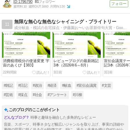
1796790
81
週間IN:
10
週間OUT:
1660
月間IN:
130
無限な無心な無色なシャイニング・ブライトリー
11
成分献血・模試の在宅採点・伊藤園お〜いお茶新俳句大賞・Google AdSense・宣伝会議賞など・・・ネガ根がポジティブな雑記。
消費税増税分の使途変更 宇
レビューブログの最新雑記
宣伝会議賞テ
宙のあくび【383】
3本（2026年6～8月）
記3本（2026年
22時間前
3日前
3日前
#雑記
#日記
#政治
#経済
#献血
#宣伝会議賞
#文芸
#芸術
#採点
#社会
#アンケート
#川柳
このブログのここがポイント
時事と趣味を融合した多角的なレビュー
音楽、スポーツ、時事ネタなど幅広いジャンルを取り上げ、事実の詳細や
裏側の背景に鋭く迫る点が特徴です。特に、過去と未来を織り交ぜながら