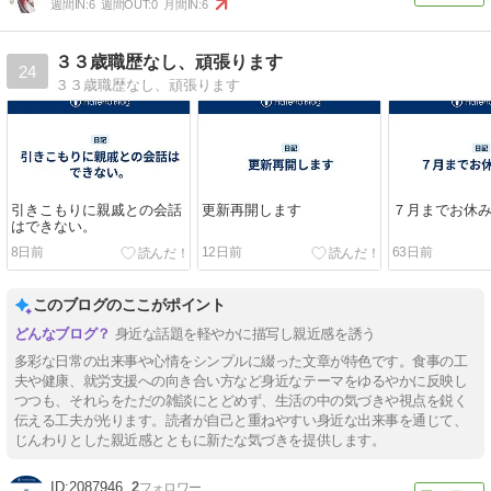
週間IN:
6
週間OUT:
0
月間IN:
6
３３歳職歴なし、頑張ります
24
３３歳職歴なし、頑張ります
引きこもりに親戚との会話
更新再開します
７月までお休
はできない。
8日前
12日前
63日前
このブログのここがポイント
身近な話題を軽やかに描写し親近感を誘う
多彩な日常の出来事や心情をシンプルに綴った文章が特色です。食事の工
夫や健康、就労支援への向き合い方など身近なテーマをゆるやかに反映し
つつも、それらをただの雑談にとどめず、生活の中の気づきや視点を鋭く
伝える工夫が光ります。読者が自己と重ねやすい身近な出来事を通じて、
じんわりとした親近感とともに新たな気づきを提供します。
2087946
2