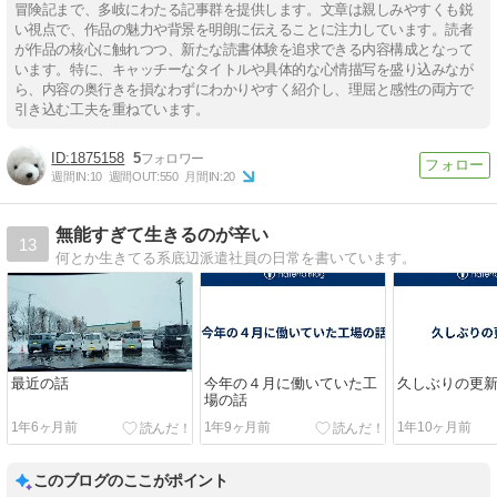
冒険記まで、多岐にわたる記事群を提供します。文章は親しみやすくも鋭
い視点で、作品の魅力や背景を明朗に伝えることに注力しています。読者
が作品の核心に触れつつ、新たな読書体験を追求できる内容構成となって
います。特に、キャッチーなタイトルや具体的な心情描写を盛り込みなが
ら、内容の奥行きを損なわずにわかりやすく紹介し、理屈と感性の両方で
引き込む工夫を重ねています。
1875158
5
週間IN:
10
週間OUT:
550
月間IN:
20
無能すぎて生きるのが辛い
13
何とか生きてる系底辺派遣社員の日常を書いています。
最近の話
今年の４月に働いていた工
久しぶりの更
場の話
1年6ヶ月前
1年9ヶ月前
1年10ヶ月前
このブログのここがポイント