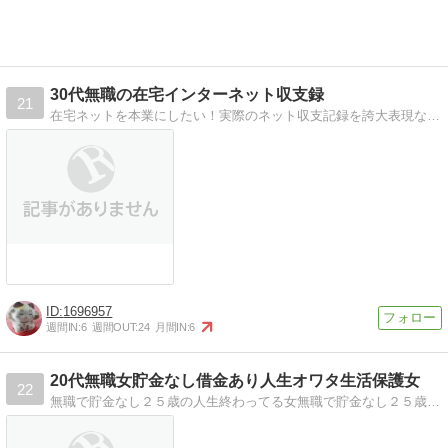
30代無職の在宅インターネット収支録
21
在宅ネットを本業にしたい！実際のネット収支記録を誇大表現なしで更新中。目指すは月収？？万円！
1696957
週間IN:
6
週間OUT:
24
月間IN:
6
20代無職女貯金なし借金あり人生オワタ生活保護女
22
無職で貯金なし２５歳の人生終わってる女無職で貯金なし２５歳の人生終わってる女が脱出を目標に職探しや日々を綴っていく