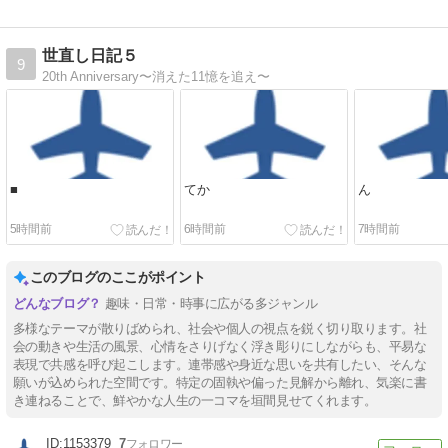
世直し日記５
9
20th Anniversary〜消えた11憶を追え〜
■
てか
ん
5時間前
6時間前
7時間前
このブログのここがポイント
趣味・日常・時事に広がる多ジャンル
多様なテーマが散りばめられ、社会や個人の視点を鋭く切り取ります。社
会の動きや生活の風景、心情をさりげなく浮き彫りにしながらも、平易な
表現で共感を呼び起こします。連帯感や身近な思いを共有したい、そんな
願いが込められた空間です。特定の固執や偏った見解から離れ、気楽に書
き連ねることで、鮮やかな人生の一コマを垣間見せてくれます。
1153379
7