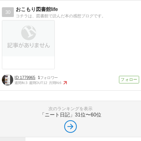
おこもり図書館life
30
コチラは、図書館で読んだ本の感想ブログです。
1779965
1
週間IN:
3
週間OUT:
12
月間IN:
6
次のランキングを表示
「ニート日記」
31位〜60位