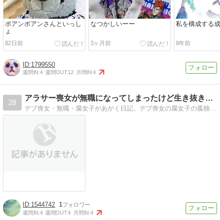
ポアンポアンさんといっし
なつかしいーー
私を構成する
ょ
82日前
3ヶ月前
8年前
1799550
週間IN:
4
週間OUT:
12
月間IN:
4
アラサー喪女が無職になってしまったけど生き抜きたい
28
デブ喪女・無職・腐女子があがく日記。デブ喪女の腐女子の孤独すぎる日記。美容とかダイエットも。
1544742
1
週間IN:
4
週間OUT:
4
月間IN:
4