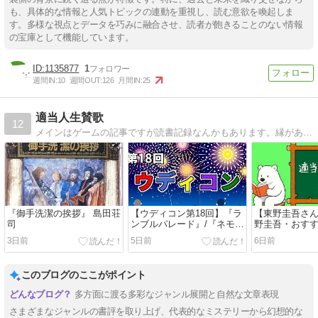
も、具体的な情報と人気トピックの連動を重視し、読む意欲を喚起しま
す。多様な視点とデータを巧みに融合させ、読者が飽きることのない情報
の宝庫として機能しています。
1135877
1
週間IN:
10
週間OUT:
126
月間IN:
25
適当人生賛歌
12
メインはゲームの記事ですが読書記録なんかもあります。縁があればよろしくお願いします。
『御手洗潔の挨拶』 島田荘
【ウディコン第18回】『ラ
【東野圭吾さ
司
ンブルパレード』/『ネモリ
野圭吾・おす
アール』/『グリーンフェア
【実は全部オ
3日前
5日前
6日前
リーの緑化活動』/『ゆりか
ごは遡る』/『ワルロッチの
空中要塞』/『10日後に滅ぶ
このブログのここがポイント
町』
多方面に渡る多彩なジャンル展開と自然な文章表現
さまざまなジャンルの書評を取り上げ、代表的なミステリーから幻想的な