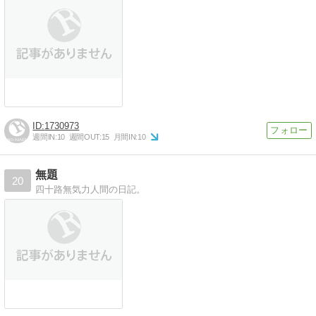
1730973
週間IN:
10
週間OUT:
15
月間IN:
10
無題
20
四十路無気力人間の日記。