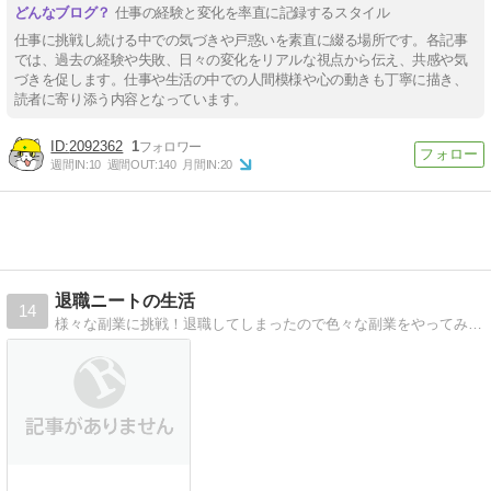
仕事の経験と変化を率直に記録するスタイル
仕事に挑戦し続ける中での気づきや戸惑いを素直に綴る場所です。各記事
では、過去の経験や失敗、日々の変化をリアルな視点から伝え、共感や気
づきを促します。仕事や生活の中での人間模様や心の動きも丁寧に描き、
読者に寄り添う内容となっています。
2092362
1
週間IN:
10
週間OUT:
140
月間IN:
20
退職ニートの生活
14
様々な副業に挑戦！退職してしまったので色々な副業をやってみようと思っているニートの日記だよ！