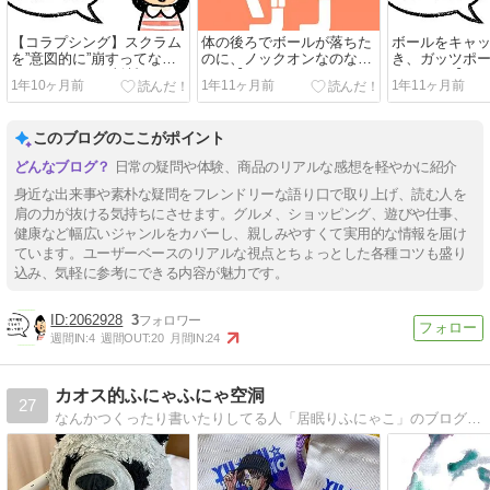
【コラプシング】スクラム
体の後ろでボールが落ちた
ボールをキャ
を”意図的に”崩すってな
のに、ノックオンなのなん
き、ガッツポ
に？どうやって判断してる
で？【ノックオン/ノックバ
なんで？【フ
1年10ヶ月前
1年11ヶ月前
1年11ヶ月前
の？
ック】
チ】
このブログのここがポイント
日常の疑問や体験、商品のリアルな感想を軽やかに紹介
身近な出来事や素朴な疑問をフレンドリーな語り口で取り上げ、読む人を
肩の力が抜ける気持ちにさせます。グルメ、ショッピング、遊びや仕事、
健康など幅広いジャンルをカバーし、親しみやすくて実用的な情報を届け
ています。ユーザーベースのリアルな視点とちょっとした各種コツも盛り
込み、気軽に参考にできる内容が魅力です。
2062928
3
週間IN:
4
週間OUT:
20
月間IN:
24
カオス的ふにゃふにゃ空洞
27
なんかつくったり書いたりしてる人「居眠りふにゃこ」のブログです。パンダが好きです。