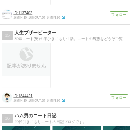
1137402
週間IN:
10
週間OUT:
60
月間IN:
20
人生ブザービーター
15
30歳ニート(男)の半ひきこもり生活。ニートの醜態をどうぞご覧ください。
1844421
週間IN:
10
週間OUT:
20
月間IN:
20
ハム男のニート日記
16
20代引きこもりニートの日記ブログです。