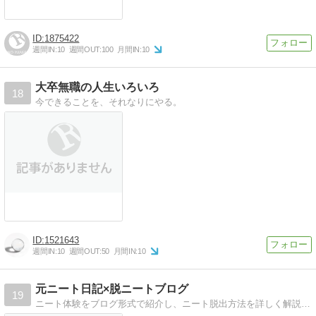
1875422
週間IN:
10
週間OUT:
100
月間IN:
10
大卒無職の人生いろいろ
18
今できることを、それなりにやる。
1521643
週間IN:
10
週間OUT:
50
月間IN:
10
元ニート日記×脱ニートブログ
19
ニート体験をブログ形式で紹介し、ニート脱出方法を詳しく解説！多くのニートが社会人復帰できることを祈ります。ニートのたった一つの冴えた生き方とは？