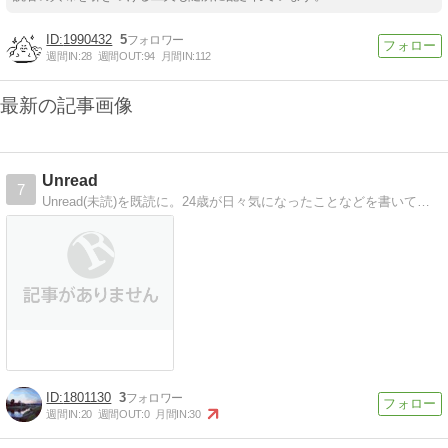
1990432
5
週間IN:
28
週間OUT:
94
月間IN:
112
最新の記事画像
Unread
7
Unread(未読)を既読に。24歳が日々気になったことなどを書いています。
1801130
3
週間IN:
20
週間OUT:
0
月間IN:
30