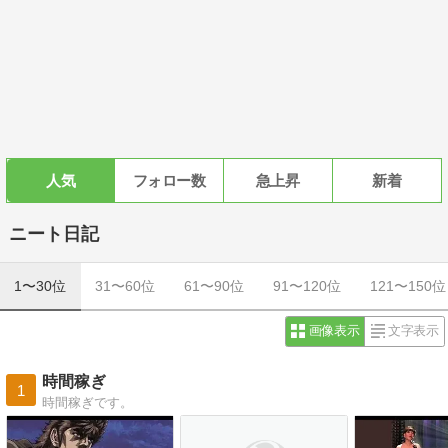
人気
フォロー数
急上昇
新着
ニート日記
1〜30位
31〜60位
61〜90位
91〜120位
121〜150位
画像表示
文字表示
時間稼ぎ
1
時間稼ぎです。