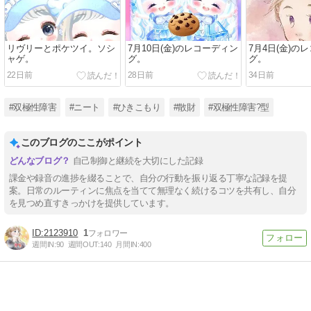
リヴリーとポケツイ。ソシ
7月10日(金)のレコーディン
7月4日(金)の
ャゲ。
グ。
グ。
22日前
28日前
34日前
#双極性障害
#ニート
#ひきこもり
#散財
#双極性障害?型
このブログのここがポイント
自己制御と継続を大切にした記録
課金や録音の進捗を綴ることで、自分の行動を振り返る丁寧な記録を提
案。日常のルーティンに焦点を当てて無理なく続けるコツを共有し、自分
を見つめ直すきっかけを提供しています。
2123910
1
週間IN:
90
週間OUT:
140
月間IN:
400