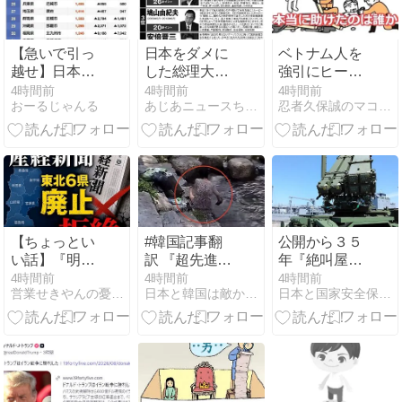
【急いで引っ
日本をダメに
ベトナム人を
越せ】日本人
した総理大
強引にヒーロ
が減り｢外国人
臣、ワースト
ーに仕立て上
4時間前
4時間前
4時間前
おーるじゃんる
あじあニュースちゃんねる
忍者久保誠のマコトのブログ
が増えた｣市区
１位が同点で
げるマスゴミ
町村ランキン
この人ｗｗｗ
の悪辣さ
グｷﾀ━━!
ｗｗｗ
【ちょっとい
#韓国記事翻
公開から３５
い話】『明日
訳 『超先進
年『絶叫屋敷
は 御座無（ご
国！韓国国民
へいらっしゃ
4時間前
4時間前
4時間前
営業せきやんの憂鬱2
日本と韓国は敵か？味方か？
日本と国家安全保障 田中大介
ざな） く 候
様、真昼のソ
い！』アメリ
（そうろう）
ウルのど真ん
カン下品アメ
』by 細川護
中で●●！』、
リカは未開ア
煕、
『いくらなん
メリカは下品
でもあそこで
で怖い
●を擦るの