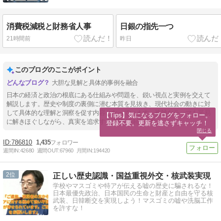
消費税減税と財務省人事
日銀の指先一つ
21時間前
昨日
このブログのここがポイント
大胆な見解と具体的事例を融合
日本の経済と政治の根底にある仕組みや問題を、鋭い視点と実例を交えて
解説します。歴史や制度の裏側に潜む本質を見抜き、現代社会の動きに対
して具体的な理解と洞察を促す内容となっています。複雑なテーマも平易
【Tips】気になるブログをフォロー。

に解きほぐしながら、真実を追求する姿勢が特徴です。
登録不要。更新を逃さずキャッチ！
閉じる
786810
1,435
週間IN:
42680
週間OUT:
67960
月間IN:
194420
2
正しい歴史認識・国益重視外交・核武装実現
学校やマスゴミや特アが伝える嘘の歴史に騙されるな！
日本最優先政治、日本国民の生命と財産と自由を守る核
武装、日韓断交を実現しよう！マスゴミの嘘や洗脳工作
を許すな！