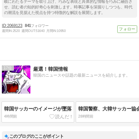
岐にわたるテーマを取り上げ、巧みな表現と具体的な情報を巧みに融合さ
せ、読む者の知的好奇心を刺激します。時事記事を深掘りしつつも、時代
の潮流を見据えた視点を持つ特徴的な解説を展開します。
2069123
841
週間IN:
2520
週間OUT:
51640
月間IN:
10950
17
厳選！韓国情報
韓国のニュースや話題の最新ニュースを紹介します。
韓国サッカーのイメージが墜落
4時間前
28時間前
このブログのここがポイント