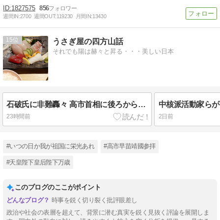
1827575
856
週間IN:
2700
週間OUT:
119230
月間IN:
13430
15
うさぎ屋の四方山話
それでも陽は赫々と昇る・・・美しい日本
石破氏に非難轟々 高市首相に後ろから〝鉄砲〟
23時間前
2日前
#いつの日か我が祖国に栄光あれ
#高市早苗靖國参拝
#天皇陛下皇后陛下万歳
このブログのここがポイント
時事を鋭く切り裂く批評眼差し
政治や社会の表層を超えて、背景に潜む真実を鋭く見抜く評論を展開しま