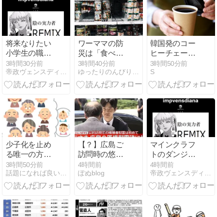
（7日18時最
留所がありま
ている」
新情
した 謎の
将来なりたい
ワーママの防
韓国発のコー
小学生の職業
災は「食べる
ヒーチェー
にクレープ屋
備蓄」で解
ン、日本に
3時間30分前
3時間40分前
3時間50分前
帝政ヴェンスディアナ
ゆったりのんびりブログ | あわただしい中でも、ゆった…
S
とお花屋さん
決。毎日の時
続々上陸
とあとゲーム
短レシピで非
会社があった
常食を循環さ
が@v@楽しく
せる
て収入良さそ
うなのゲーム
会社だけだな
ぁ～でっ君は
少子化を止め
【？】広島ご
マインクラフ
ブレス担当ね
る唯一の方法
訪問時の悠仁
トのダンジョ
は『女性の意
様の県民お出
ンつうううう
3時間50分前
4時間前
4時間前
話題になれば良いな〜、このブログ
ぽぬblog
帝政ヴェンスディアナ
識改革』なの
迎えが変…
うううううう
か？
うう発
売！”@v@nぷ
っぷーＲＰＧ
ＲＰＧ！