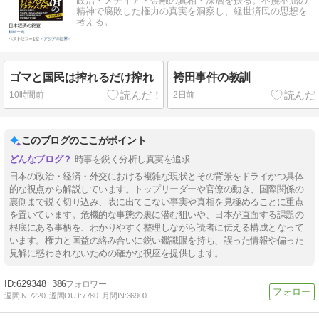
政治・メディア・金融の真相・深層を抉る。不撓不屈の
ネス 池田純
精神で腐敗した権力の真実を洞察し、経世済民の思想を
一）について
考える。
ゴマと国民は搾れるだけ搾れ
袴田事件の教訓
10時間前
2日前
このブログのここがポイント
時事を鋭く分析し真実を追求
日本の政治・経済・外交における複雑な現状とその背景をドライかつ具体
的な視点から解説しています。トップリーダーや官僚の動き、国際関係の
裏側まで鋭く切り込み、表に出てこない事実や真相を見極めることに重点
を置いています。危機的な事態の裏に潜む狙いや、日本が直面する課題の
根底にある事柄を、わかりやすく整理しながら読者に伝える構成となって
います。権力と国益の絡み合いに鋭い鑑識眼を持ち、誤った情報や偏った
見解に惑わされないための確かな視座を提供します。
629348
386
週間IN:
7220
週間OUT:
7780
月間IN:
36900