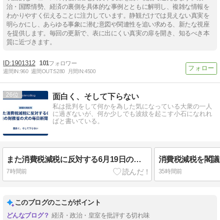
治・国際情勢、経済の裏側を具体的な事例とともに解明し、複雑な情報を
わかりやすく伝えることに注力しています。静観だけでは見えない真実を
明らかにし、あらゆる事象に潜む意図や関連性を追い求める、新たな視座
を提供します。毎回の更新で、表に出にくい真実の扉を開き、知るべき本
質に近づきます。
1901312
101
週間IN:
960
週間OUT:
5280
月間IN:
4500
26
面白く、そして下らない
私は批判をして何かを為した気になっている大衆の一人
に過ぎないが、何か少しでも波紋を起こす小石になれれ
ばと書いている。
また消費税減税に反対する6月19日の財務省の犬の毎日新聞社説
消費税減税を閣議
7時間前
35時間前
このブログのここがポイント
経済・政治・皇室を批評する切れ味