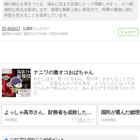
報の核心を突きつつも、深みに沈まず読者にとって理解しやすく、かつ刺
激的な視点を提供します。緻密な解釈と鋭い表現力で、時事の裏側に潜む
本質を見せることを追求しています。
442617
1,269
週間IN:
14800
週間OUT:
71840
月間IN:
68980
6
ナニワの激オコおばちゃん
わたしは今、怒ってるねん。世の中、おかしなことだら
けや。「正直もんがバカを見る」ようなことになってき
てへんか？私らみたいに、あんまりアタマは良うないけ
ど、
よっしゃ高市さん、財務省を成敗したったで。ところで原爆は原爆ではなかったって、ホンマかいや。
7時間前
31時間前
このブログのここがポイント