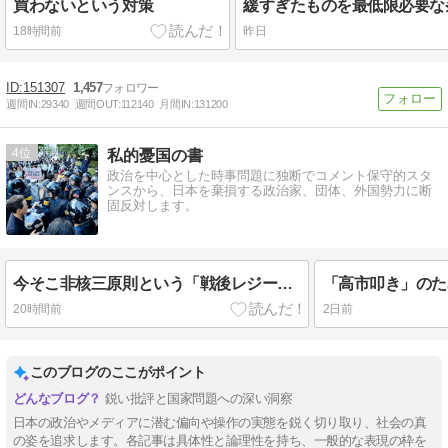
買わないという対策
18時間前
昨日
151307
1,457
週間IN:
29340
週間OUT:
112140
月間IN:
131200
4
私的憂国の書
政治を中心とした時事問題に独断でコメント保守的スタ
ンスから、日本を棄損する政治家、団体、外国勢力に断
固反対します。
今そこ非核三原則という「戦後レジーム」を打ち破れ
20時間前
2日前
このブログのここがポイント
鋭い批評と国家問題への深い洞察
日本の政治やメディアに潜む偏向や操作の実態を鋭く切り取り、社会の真
の姿を追求します。各記事は具体性と論理性を持ち、一般的な表現の枠を