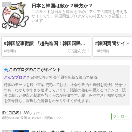
9
日本と韓国は敵か？味方か？
このサイトは日本と韓国を中心にアジアの問題を考える
サイトです。韓国関連ブログからの相互リンク歓迎して
います
#韓国記事翻訳 『超先進国！韓国国民様、真昼のソウルのど真ん中で●●！』、『いくらなんでもあそこで●を擦るのは‥』
4時間前
10時間前
このブログのここがポイント
政治批評と社会問題を斬新な視点で解説
時事のテーマを鋭い言葉で突いており、社会や政治の裏側を明快に見せつ
つも、わかりやすさを追求しています。議論の核心を捉えるコラムは、読
者に新しい視点と刺激を与えるのが特徴です。親しみやすさと知的な鋭さ
を併せ持ち、深堀した情報をわかりやすく伝えます。
1707451
839
週間IN:
4280
週間OUT:
35590
月間IN:
19320