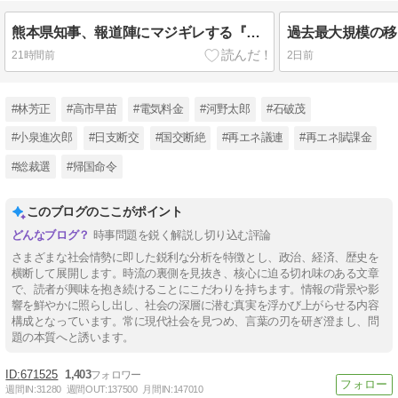
熊本県知事、報道陣にマジギレする『例えばご遺族のところに押しかけてくる！多忙な自治体の職員を長時間拘束して数字などの調査を要求する』マスゴミは百害あって一利なし
21時間前
2日前
#林芳正
#高市早苗
#電気料金
#河野太郎
#石破茂
#小泉進次郎
#日支断交
#国交断絶
#再エネ議連
#再エネ賦課金
#総裁選
#帰国命令
このブログのここがポイント
時事問題を鋭く解説し切り込む評論
さまざまな社会情勢に即した鋭利な分析を特徴とし、政治、経済、歴史を
横断して展開します。時流の裏側を見抜き、核心に迫る切れ味のある文章
で、読者が興味を抱き続けることにこだわりを持ちます。情報の背景や影
響を鮮やかに照らし出し、社会の深層に潜む真実を浮かび上がらせる内容
構成となっています。常に現代社会を見つめ、言葉の刃を研ぎ澄まし、問
題の本質へと誘います。
671525
1,403
週間IN:
31280
週間OUT:
137500
月間IN:
147010