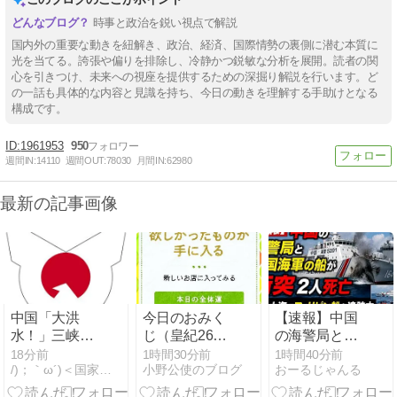
時事と政治を鋭い視点で解説
国内外の重要な動きを紐解き、政治、経済、国際情勢の裏側に潜む本質に
光を当てる。誇張や偏りを排除し、冷静かつ鋭敏な分析を展開。読者の関
心を引きつけ、未来への視座を提供するための深掘り解説を行います。ど
の一話も具体的な内容と見識を持ち、今日の動きを理解する手助けとなる
構成です。
1961953
950
週間IN:
14110
週間OUT:
78030
月間IN:
62980
最新の記事画像
中国「大洪
今日のおみく
【速報】中国
水！」三峡ダ
じ（皇紀2686
の海警局と中
ム「9門開
年8月8日）
国海軍の船が
18分前
1時間30分前
1時間40分前
/)；｀ω´)＜国家総動員報
小野公使のブログ
おーるじゃんる
放！（全力放
衝突2人死亡
流」中国都市
南シナ海でフ