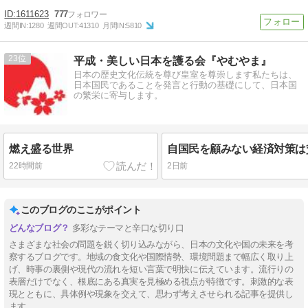
1611623
777
週間IN:
1280
週間OUT:
41310
月間IN:
5810
23
平成・美しい日本を護る会『やむやま』
日本の歴史文化伝統を尊び皇室を尊崇します私たちは、
日本国民であることを発言と行動の基礎にして、日本国
の繁栄に寄与します。
燃え盛る世界
自国民を顧みない経済対策は
22時間前
2日前
このブログのここがポイント
多彩なテーマと辛口な切り口
さまざまな社会の問題を鋭く切り込みながら、日本の文化や国の未来を考
察するブログです。地域の食文化や国際情勢、環境問題まで幅広く取り上
げ、時事の裏側や現代の流れを短い言葉で明快に伝えています。流行りの
表層だけでなく、根底にある真実を見極める視点が特徴です。刺激的な表
現とともに、具体例や現象を交えて、思わず考えさせられる記事を提供し
ます。