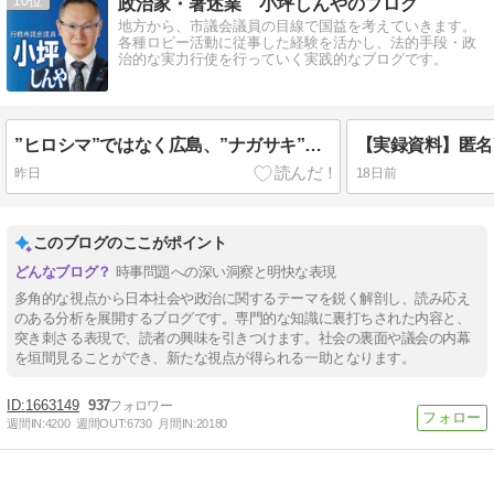
10
政治家・著述業 小坪しんやのブログ
地方から、市議会議員の目線で国益を考えていきます。
各種ロビー活動に従事した経験を活かし、法的手段・政
治的な実力行使を行っていく実践的なブログです。
”ヒロシマ”ではなく広島、”ナガサキ”ではなく長崎、”フクシマ”ではなく福島だ。【いい加減、ウザイと思った人はシェア】
昨日
18日前
このブログのここがポイント
時事問題への深い洞察と明快な表現
多角的な視点から日本社会や政治に関するテーマを鋭く解剖し、読み応え
のある分析を展開するブログです。専門的な知識に裏打ちされた内容と、
突き刺さる表現で、読者の興味を引きつけます。社会の裏面や議会の内幕
を垣間見ることができ、新たな視点が得られる一助となります。
1663149
937
週間IN:
4200
週間OUT:
6730
月間IN:
20180