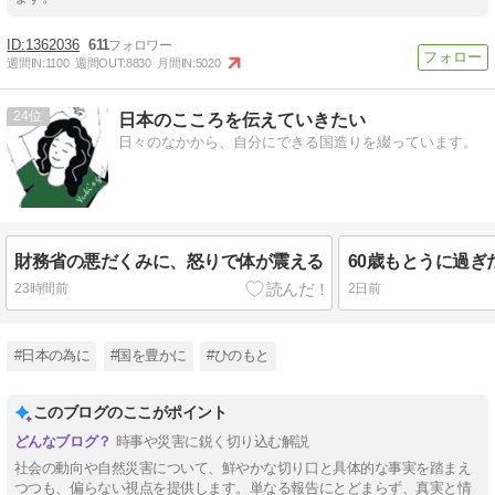
1362036
611
週間IN:
1100
週間OUT:
8830
月間IN:
5020
24
日本のこころを伝えていきたい
日々のなかから、自分にできる国造りを綴っています。
財務省の悪だくみに、怒りで体が震える
23時間前
2日前
#日本の為に
#国を豊かに
#ひのもと
このブログのここがポイント
時事や災害に鋭く切り込む解説
社会の動向や自然災害について、鮮やかな切り口と具体的な事実を踏まえ
つつも、偏らない視点を提供します。単なる報告にとどまらず、真実と情