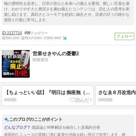
報の透明性を追求し、日常の安心と未来への備えを重視。難しい言葉を避
け、わかりやすさと奥深さを兼ね備えたコンテンツは、読む人の思考を刺
激し続けます。真剣さとユーモアを絶妙に融合させ、読者の日々の静かな
覚悟と行動に寄与します。
2127714
499
週間IN:
1056
週間OUT:
6060
月間IN:
4890
25
営業せきやんの憂鬱2
情報発信
【ちょっといい話】『明日は 御座無（ござな） く 候（そうろう） 』by 細川護煕、
4時間前
19時間前
このブログのここがポイント
陰謀論と時事解説を融合した直截的分析
表面的なニュースの背後に潜む真実や伏線を鋭い視点で追究します。政