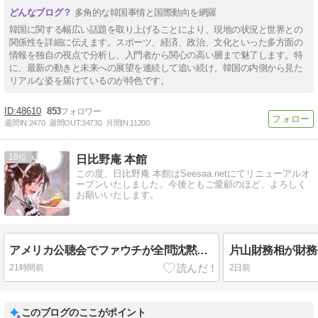
多角的な韓国事情と国際動向を網羅
韓国に関する幅広い話題を取り上げることにより、現地の状況と世界との
関係性を詳細に伝えます。スポーツ、経済、政治、文化といった多方面の
情報を独自の視点で分析し、入門者から関心の高い層まで魅了します。特
に、最新の動きと未来への展望を連続して追い続け、韓国の内側から見た
リアルな姿を届けているのが特色です。
48610
853
週間IN:
2470
週間OUT:
34730
月間IN:
11200
18
日比野庵 本館
この度、日比野庵 本館はSeesaa.netにてリニューアルオ
ープンいたしました。今後ともご愛顧のほど、よろしく
お願いいたします。
アメリカ公聴会でファウチが全問沈黙！武漢ラボ隠蔽の日記暴露で世界を欺いたパンデミック工作の闇と日本への波及！
21時間前
2日前
このブログのここがポイント