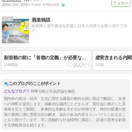
週間IN:
1390
週間OUT:
3930
月間IN:
6430
21
酒楽独語
自衛隊と保守政治を応援し日本人の誇りを取り戻すブロ
グ。
副首都の前に「首都の定義」が必要なのでは？
23時間前
2日前
このブログのここがポイント
時事分析と社会評論を融合
国内外の政治・経済・文化に関する最新の動向を鋭い視点で解説し、未来
への洞察を提供します。抽象的な論評にとどまらず、実社会に根ざした具
体例を交えて展開し、多角的な見解を示す点が特徴です。時代の変遷や政
策の裏側に潜む意図を読み解き、深みのある内容をコンパクトに伝えるこ
とを心掛けています。常に流動的な社会情勢に適応し、読者の思考を刺激
する情報発信を続けます。