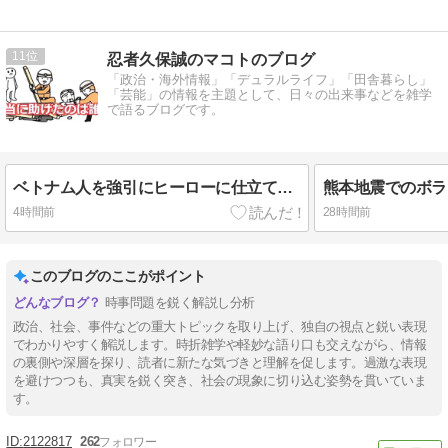
11
忍者久保誠のマコトのブログ
「政治・海外情報」「デュラルライフ」「田舎暮らし」
「芸能」の情報を主題として、日々の出来事などを雑学
で語るブログです。
ベトナム人を強引にヒーローに仕立て上げるマスゴミの悪辣さ
4時間前
28時間前
このブログのここがポイント
時事問題を鋭く解説し分析
政治、社会、事件などの重大トピックを取り上げ、独自の視点と鋭い表現
でわかりやすく解説します。時折雑学や軽妙な語り口も交えながら、情報
の裏側や深層を探り、読者に新たな気づきと理解を促します。過激な表現
を避けつつも、真実を鋭く突き、社会の現象に切り込む姿勢を貫いていま
す。
2122817
262