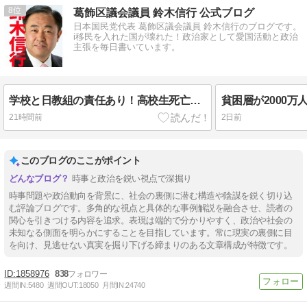
8
葛飾区議会議員 鈴木信行 公式ブログ
日本国民党代表 葛飾区議会議員 鈴木信行のブログです。
i移民を入れた国が壊れた！政治家として愛国活動と政治
主張を毎日書いています。
学校と日教組の責任あり！高校生死亡の辺野古抗議船転覆事故！#葛飾区
21時間前
2日前
このブログのここがポイント
時事と政治を鋭い視点で深掘り
時事問題や政治動向を背景に、社会の裏側に潜む構造や陰謀を鋭く切り込
む評論ブログです。多角的な視点と具体的な事例解説を融合させ、読者の
関心を引きつける内容を追求。表現は端的で分かりやすく、政治や社会の
未知なる側面を明らかにすることを目指しています。常に現実の裏側に目
を向け、見逃せない真実を掘り下げる締まりのある文章構成が特徴です。
1858976
838
週間IN:
5480
週間OUT:
18050
月間IN:
24740