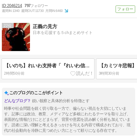
2046214
797
週間IN:
1340
週間OUT:
11730
月間IN:
6460
22
正義の見方
日本を応援する５chまとめサイト
【いのち】れいわ支持者「『れいわ信者』『れいわ知能』は差別的。放送禁止用語にすべき。オールドメディアは配慮を」→かわりにピッタリの名称が爆誕してしまうw
2時間50分前
3時間30分前
このブログのここがポイント
鋭い観察と具体的分析を特徴とす
時事や社会問題を鋭く切り取る一方で、偏らない視点を大切にしていま
す。記事には政治、教育、メディアなど多岐にわたるテーマを取り上げ、
表面的な情報だけにとどまらず、背景や意図を読み解く分析も加えていま
す。読者に深い理解と考えるきっかけを与える内容で構成されており、現
代の社会動向を冷静に見つめたい方にとって頼りになる存在です。