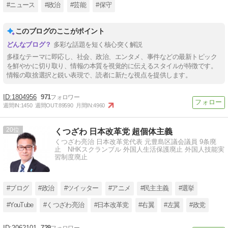
#ニュース
#政治
#芸能
#保守
このブログのここがポイント
多彩な話題を短く核心突く解説
多様なテーマに即応し、社会、政治、エンタメ、事件などの最新トピック
を鮮やかに切り取り、情報の本質を視覚的に伝えるスタイルが特徴です。
情報の取捨選択と鋭い表現で、読者に新たな視点を提供します。
1804956
971
週間IN:
1450
週間OUT:
89590
月間IN:
4960
20
くつざわ 日本改革党 超個体主義
くつざわ亮治 日本改革党代表 元豊島区議会議員 9条廃
止 NHKスクランブル 外国人生活保護廃止 外国人技能実
習制度廃止
#ブログ
#政治
#ツイッター
#アニメ
#民主主義
#選挙
#YouTube
#くつざわ亮治
#日本改革党
#右翼
#左翼
#政党
2062101
729