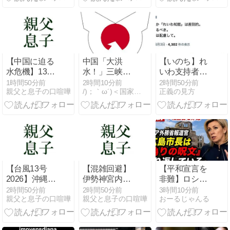
「三峡沿線の
ィリピン船を
道路水没」中
追跡中
国政府「高速
道路封鎖！」
中国ダム「緊
急放流に合わ
【中国に迫る
中国「大洪
【いのち】れ
せて開門（土
水危機】13億
水！」三峡ダ
いわ支持者
砂崩れ発生」
人を支える地
ム「決壊危
「『れいわ信
1時間50分前
2時間10分前
2時間50分前
→
親父と息子の口喧嘩
/)；｀ω´)＜国家総動員報
正義の見方
下水が枯渇？
機」台風13号
者』『れいわ
大都市で進
「三峡直撃確
知能』は差別
む“地盤沈
定」日本「最
的。放送禁止
下”の実態！
も強い勢力で
用語にすべ
政治ニュー
接近！（伊勢
き。オールド
湾台風級」台
メディアは配
風13号と15号
慮を」→かわ
「中国本土で
りにピッタリ
【台風13号
【混雑回避】
【平和宣言を
ぶつかり合う
の名称が爆誕
2026】沖縄付
伊勢神宮内宮
非難】ロシア
（前代未聞」
してしまうw
近で「非常に
の近くへ行け
外務省報道官
2時間50分前
2時間50分前
3時間10分前
→
親父と息子の口喧嘩
親父と息子の口喧嘩
おーるじゃんる
強い」勢力に
るのに観光客
「広島市長は
再発達 荒天に
は利用しない
『偽りの呪
厳重警戒を
バス路線と停
文』繰り返し