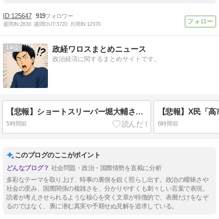
125647
919
週間IN:
2830
週間OUT:
3720
月間IN:
12970
14
政経ワロスまとめニュース
政治経済に関するまとめサイトです。
【悲報】ショートスリーパー堀大輔さん、リスナーから「寝たほうがいい！」と言われてガチギレし炎上 → 高須幹也医師の医学的アドバイスに激昂 ｗｗｗｗｗｗｗｗｗ
5時間前
6時間前
このブログのここがポイント
社会問題・政治・国際情勢を直截に分析
多彩なテーマを取り上げ、時事の裏側を鋭く照らし出す。政治の曖昧さや
社会の歪み、国際関係の複雑さを、分かりやすくも刺々しい言葉で表現。
読者が考えさせられるような核心を突く文章が特徴的で、表層だけをなぞ
るのではなく、裏に潜む真実や予期せぬ見解を追求している。