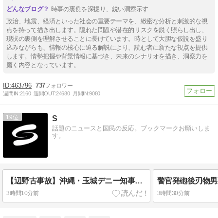
時事の裏側を深掘り、鋭い洞察示す
政治、地震、経済といった社会の重要テーマを、緻密な分析と刺激的な視
点を持って描き出します。隠れた問題や潜在的リスクを鋭く照らし出し、
現状の裏側を理解させることに長けています。時として大胆な仮説を盛り
込みながらも、情報の核心に迫る解説により、読む者に新たな視点を提供
します。情勢把握や背景情報に基づき、未来のシナリオを描き、洞察力を
磨く内容となっています。
463796
737
週間IN:
2160
週間OUT:
24680
月間IN:
9080
19
S
話題のニュースと国民の反応。ブックマークお願いしま
す。
【辺野古事故】沖縄・玉城デニー知事「映像の公開には、ご遺族の気持ちにも配慮する必要がある」
3時間10分前
3時間30分前