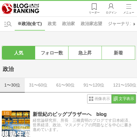
リーダー
ログイン
メニュー
※政治(全て)
政党
政治家
政治家志望
ジャーナリズ
人気
フォロー数
急上昇
新着
政治
1〜30位
31〜60位
61〜90位
91〜120位
121〜150位
画像表示
文字表示
1
新世紀のビッグブラザーへ blog
経世論研究所、所長 三橋貴明のブログです日本経済、
世界経済、政治、マスメディアの問題などを中心に書き
進めています。