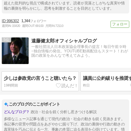
超えた批判的な視点で構成されています。読者が見落としがちな真実や情
報の裏側を明らかにし、思考を刺激することを目的としています。
996302
1,344
週間IN:
15820
週間OUT:
69100
月間IN:
72110
5
遠藤健太郎オフィシャルブログ
一般社団法人日本政策協会理事長の提言！毎日午前９時
−独自情報の発信。YOUTUBE動画配信もスタート！わが
国の政策をみんなで考えてみよう。
少しは参政党の言うこと聴いたら？
議員に公約破りを推奨
19時間前
昨日
このブログのここがポイント
政治・社会を鋭く分析し惹きつける解説
多様なニュース記事を通じて現代の政治・社会の動きを鋭く見抜きます。
各記事の背景や問題点をあざやかに掘り下げ、政治の裏側や行政の動きの
真実味を巧みに伝える一方、事象の本質に迫る表現を心掛けています。情