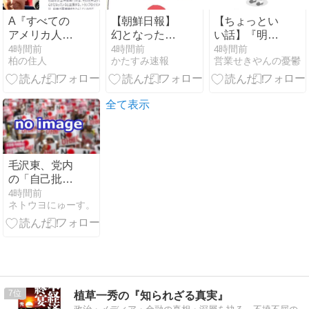
は‥』
A『すべての
【朝鮮日報】
【ちょっとい
アメリカ人を
幻となった
い話】『明日
株主に」…AI
「女性天皇」
は 御座無（ご
4時間前
4時間前
4時間前
柏の住人
かたすみ速報
営業せきやんの憂鬱
失業時代にト
ざな） く 候
ランプ政権が
（そうろう）
仕掛ける富の
』by 細川護煕
再分配「ユニ
全て表示
バーサル・ベ
ーシック・キ
ャピタル」と
は一体なに
毛沢東、党内
か』、
の「自己批
B『「未来は
判」を密告合
4時間前
理想郷か、は
ネトウヨにゅーす。
戦に変えて幹
たまた破滅
部を黙らせる
か」…AI覇権
をめぐる米国
政府とテック
企業の「対立
の末路」』
7
植草一秀の『知られざる真実』
（8/5現代ビジ