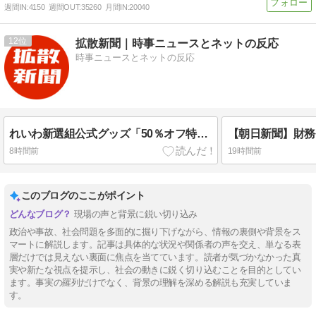
週間IN:
4150
週間OUT:
35260
月間IN:
20040
12
拡散新聞｜時事ニュースとネットの反応
時事ニュースとネットの反応
れいわ新選組公式グッズ「50％オフ特別セール」のお知らせ ➾ ネット「タダでもいらんもんが半額になったところで…」「逆にこれを買う奴の名簿が高く売れるだろ」
8時間前
19時間前
このブログのここがポイント
現場の声と背景に鋭い切り込み
政治や事故、社会問題を多面的に掘り下げながら、情報の裏側や背景をス
マートに解説します。記事は具体的な状況や関係者の声を交え、単なる表
層だけでは見えない裏面に焦点を当てています。読者が気づかなかった真
実や新たな視点を提示し、社会の動きに鋭く切り込むことを目的としてい
ます。事実の羅列だけでなく、背景の理解を深める解説も充実していま
す。