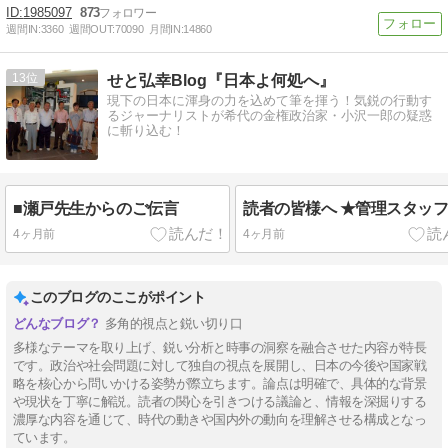
1985097
873
週間IN:
3360
週間OUT:
70090
月間IN:
14860
13
せと弘幸Blog『日本よ何処へ』
現下の日本に渾身の力を込めて筆を揮う！気鋭の行動す
るジャーナリストが希代の金権政治家・小沢一郎の疑惑
に斬り込む！
■瀬戸先生からのご伝言
読者の皆様へ ★管理スタッ
4ヶ月前
4ヶ月前
このブログのここがポイント
多角的視点と鋭い切り口
多様なテーマを取り上げ、鋭い分析と時事の洞察を融合させた内容が特長
です。政治や社会問題に対して独自の視点を展開し、日本の今後や国家戦
略を核心から問いかける姿勢が際立ちます。論点は明確で、具体的な背景
や現状を丁寧に解説。読者の関心を引きつける議論と、情報を深掘りする
濃厚な内容を通じて、時代の動きや国内外の動向を理解させる構成となっ
ています。