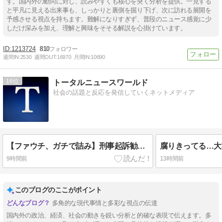
す。国内外の動向に対し、読みやすくも核心を突く分析を提供。一見する
と平凡に見える出来事も、しっかりと裏側を掘り下げ、次に訪れる展開を
予感させる視点を持ちます。難解になりすぎず、普段のニュース感覚に少
しだけ深みを加え、理解と興味をそそる解説を心掛けています。
1213724
810
週間IN:
2530
週間OUT:
16970
月間IN:
10690
16
トータルニュースワールド
社会の話題と反応を発信していくネットメディア
【ファウチ、ガチで詰み】刑事起訴勧告は序の口 全米5州での司法捜査開始で「恩赦逃れ」不可能な事態へ
9時間前
13時間前
このブログのここがポイント
多角的な現代事情と多彩な視点の伝達
国内外の政治、経済、社会の動きを鋭い分析と的確な表現で伝えます。多