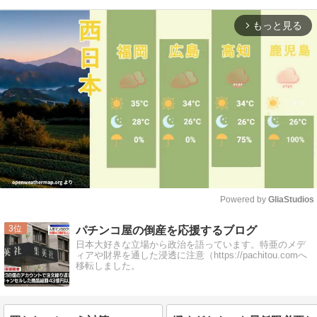
もっと見る
arrow_forward_ios
Powered by 
GliaStudios
Mute
3
パチンコ屋の倒産を応援するブログ
日本大好きな立場から政治を語っています。特亜のメデ
ィアや財界を通した浸透に注意（https://pachitou.comへ
移転しました。