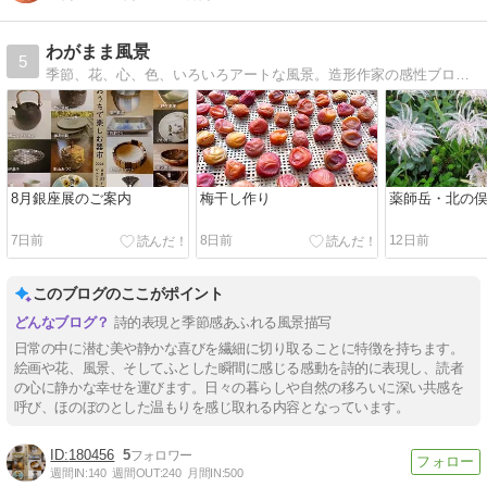
わがまま風景
5
季節、花、心、色、いろいろアートな風景。造形作家の感性ブログ。カラフルにあそぼ！
8月銀座展のご案内
梅干し作り
薬師岳・北の
7日前
8日前
12日前
このブログのここがポイント
詩的表現と季節感あふれる風景描写
日常の中に潜む美や静かな喜びを繊細に切り取ることに特徴を持ちます。
絵画や花、風景、そしてふとした瞬間に感じる感動を詩的に表現し、読者
の心に静かな幸せを運びます。日々の暮らしや自然の移ろいに深い共感を
呼び、ほのぼのとした温もりを感じ取れる内容となっています。
180456
5
週間IN:
140
週間OUT:
240
月間IN:
500