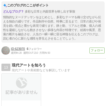
このブログのここがポイント
多彩な日常と内面世界を映し出す筆致
情熱的なヌードデッサンをはじめとし、多彩なテーマを織り交ぜながら伝
える独自の綴りです。作品制作や自然、時事に至るまで、日常の喜びや発
見を鋭い視点と豊かな表現で綴ります。静と動、リアルと想像、個人の感
性を凝縮しながらも飽きさせない多様な内容が特徴です。絵画や風景、思
索の断片を融合させ、人生の一瞬一瞬に宿る神髄を伝えるこのブログは、
読む者の心に新たな感性を芽生えさせることでしょう。
623970
6
週間IN:
20
週間OUT:
210
月間IN:
50
現代アートを知ろう
13
現代アートや美術館などを解説しています