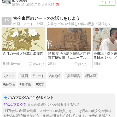
658592
週間IN:
10
週間OUT:
30
月間IN:
65
古今東西のアートのお話しをしよう
19
絵画、アート、映画、文芸やグルメ情報を独自の視点で発信しています
八月の一幅／秋草に螽斯図
洋館 明治の夢と挑戦／江戸
会田誠「愛と
東京博物館 リニューアル記
る日本文化」
念特別展
現代美術館
3時間10分前
2日前
4日前
#グルメ
#映画
#アート
#美術館
#美術鑑賞
#日本画
#茶の湯
#西洋画
#文学
このブログのここがポイント
日本の伝統と文化を深掘りする視点
江戸時代の絵画や武道、スポーツの名勝負、さらには日本の食文化や伝統
を丹念に読み解きながら、多彩な側面を紹介しています。歴史の奥深さと