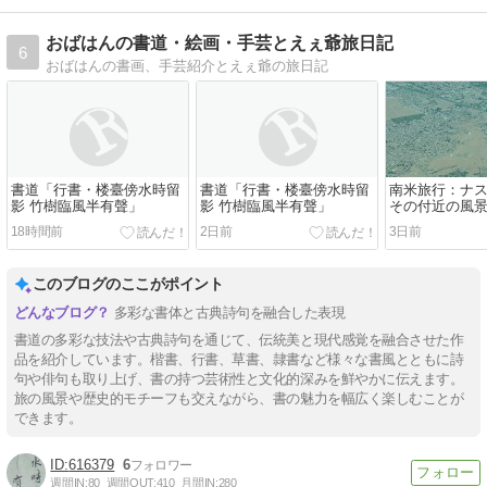
おばはんの書道・絵画・手芸とえぇ爺旅日記
6
おばはんの書画、手芸紹介とえぇ爺の旅日記
書道「行書・楼臺傍水時留
書道「行書・楼臺傍水時留
南米旅行：ナ
影 竹樹臨風半有聲」
影 竹樹臨風半有聲」
その付近の風
18時間前
2日前
3日前
このブログのここがポイント
多彩な書体と古典詩句を融合した表現
書道の多彩な技法や古典詩句を通じて、伝統美と現代感覚を融合させた作
品を紹介しています。楷書、行書、草書、隷書など様々な書風とともに詩
句や俳句も取り上げ、書の持つ芸術性と文化的深みを鮮やかに伝えます。
旅の風景や歴史的モチーフも交えながら、書の魅力を幅広く楽しむことが
できます。
616379
6
週間IN:
80
週間OUT:
410
月間IN:
280