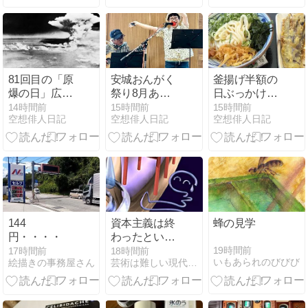
ピアディーナ
を食べてきま
した🍴@とき
わ台南口Cafe
Arica
81回目の「原
安城おんがく
釜揚げ半額の
爆の日」広
祭り8月あり
日ぶっかけ冷
島・平和祈念
がとうござい
も半額だった
14時間前
15時間前
15時間前
空想俳人日記
空想俳人日記
空想俳人日記
式典
ました
んで
144
資本主義は終
蜂の見学
円・・・・
わったという
論説にご注意
19時間前
17時間前
18時間前
いもあられのびびび
絵描きの事務屋さん
芸術は難しい現代美術はわからない抽象絵画はちょっと・謎を理解
【言葉の定義
がまちまちな
問題】