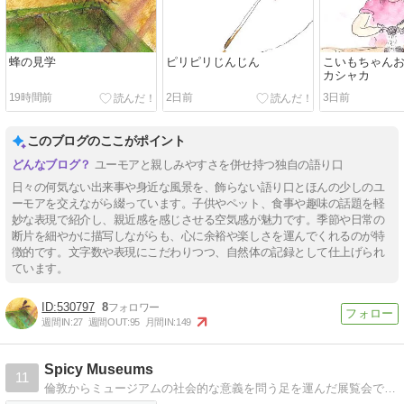
蜂の見学
ピリピリじんじん
こいもちゃんお
カシャカ
19時間前
2日前
3日前
このブログのここがポイント
ユーモアと親しみやすさを併せ持つ独自の語り口
日々の何気ない出来事や身近な風景を、飾らない語り口とほんの少しのユ
ーモアを交えながら綴っています。子供やペット、食事や趣味の話題を軽
妙な表現で紹介し、親近感を感じさせる空気感が魅力です。季節や日常の
断片を細やかに描写しながらも、心に余裕や楽しさを運んでくれるのが特
徴的です。文字数や表現にこだわりつつ、自然体の記録として仕上げられ
ています。
530797
8
週間IN:
27
週間OUT:
95
月間IN:
149
Spicy Museums
11
倫敦からミュージアムの社会的な意義を問う足を運んだ展覧会で思ったこと、ミュージアムの文化表層について考えたことを綴る