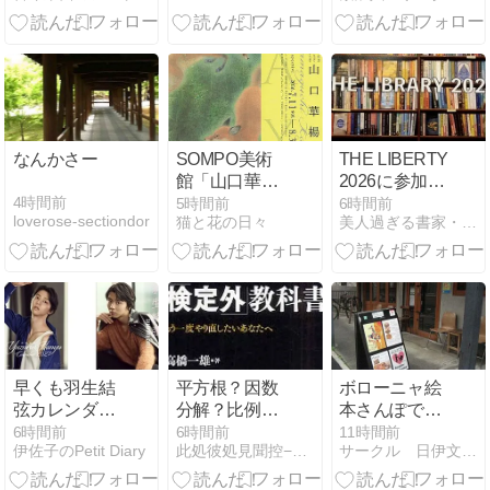
なんかさー
SOMPO美術
THE LIBERTY
館「山口華楊
2026に参加し
展」
てます！！
4時間前
5時間前
6時間前
loverose-sectiondor
猫と花の日々
美人過ぎる書家・竹翠の愛の制作日記
早くも羽生結
平方根？因数
ボローニャ絵
弦カレンダー
分解？比例反
本さんぽでミ
が…ハゴロモ
比例？…とい
ニ展示会が開
6時間前
6時間前
11時間前
伊佐子のPetit Diary
此処彼処見聞控−ここかしこみききのひかえ
サークル 日伊文化交流会
も
うこと
催されている
Cafe Aricaで