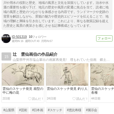
川や用水の役割と歴史、地域の風景と文化を深掘りしています。治水や水
運の重要性を掘り下げ、地元の歴史や風景の変遷に焦点を当て、読者に地
域の風景と歴史のつながりを体感させる内容です。ランドマークや史跡の
背景を解説しながら、景観の魅力や歴史的エピソードを伝えることで、地
域の理解と興味を引き出しています。これにより、単なる散策記録を超え
た歴史と風景の奥深さを感じさせる記事構成となっています。
501319
10
週間IN:
16
週間OUT:
43
月間IN:
67
辻 雲仙画伯の作品紹介
15
山梨県甲州市塩山輩出の画家再発見! 埋もれていた佳画 郷土画家の名作展 辻 雲仙祖父の紹介と独り言
雲仙のスケッチ発見 扇型の
雲仙のスケッチ発見 釣り人
雲仙のスケッチ
中に梅の花
各種
2日前
24日前
44日前
#山梨県
#芸術
#日本画
#スケッチ
#恵比寿様
#展示会