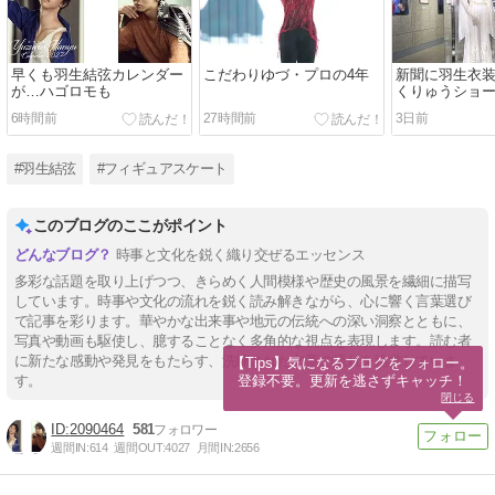
早くも羽生結弦カレンダー
こだわりゆづ・プロの4年
新聞に羽生衣
が…ハゴロモも
くりゅうショ
6時間前
27時間前
3日前
#羽生結弦
#フィギュアスケート
このブログのここがポイント
時事と文化を鋭く織り交ぜるエッセンス
多彩な話題を取り上げつつ、きらめく人間模様や歴史の風景を繊細に描写
しています。時事や文化の流れを鋭く読み解きながら、心に響く言葉選び
で記事を彩ります。華やかな出来事や地元の伝統への深い洞察とともに、
写真や動画も駆使し、臆することなく多角的な視点を表現します。読む者
に新たな感動や発見をもたらす、洗練された文章の流れを追求していま
【Tips】気になるブログをフォロー。

登録不要。更新を逃さずキャッチ！
す。
閉じる
2090464
581
週間IN:
614
週間OUT:
4027
月間IN:
2656