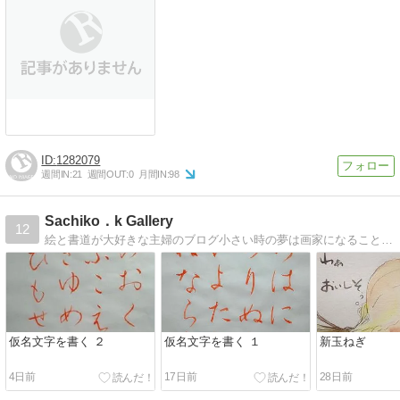
1282079
週間IN:
21
週間OUT:
0
月間IN:
98
Sachiko．k Gallery
12
絵と書道が大好きな主婦のブログ小さい時の夢は画家になることでした。今、青春を謳歌してます。
仮名文字を書く ２
仮名文字を書く １
新玉ねぎ
4日前
17日前
28日前