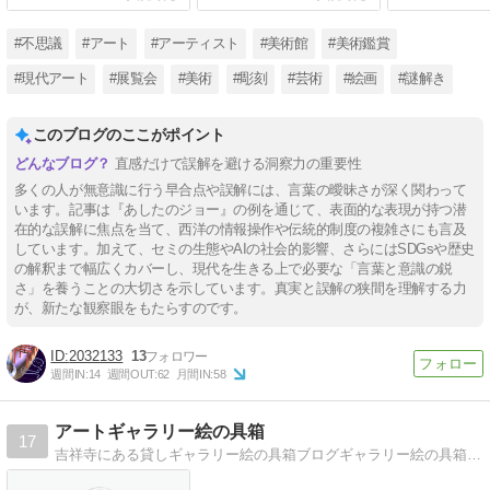
#不思議
#アート
#アーティスト
#美術館
#美術鑑賞
#現代アート
#展覧会
#美術
#彫刻
#芸術
#絵画
#謎解き
このブログのここがポイント
直感だけで誤解を避ける洞察力の重要性
多くの人が無意識に行う早合点や誤解には、言葉の曖昧さが深く関わって
います。記事は『あしたのジョー』の例を通じて、表面的な表現が持つ潜
在的な誤解に焦点を当て、西洋の情報操作や伝統的制度の複雑さにも言及
しています。加えて、セミの生態やAIの社会的影響、さらにはSDGsや歴史
の解釈まで幅広くカバーし、現代を生きる上で必要な「言葉と意識の鋭
さ」を養うことの大切さを示しています。真実と誤解の狭間を理解する力
が、新たな観察眼をもたらすのです。
2032133
13
週間IN:
14
週間OUT:
62
月間IN:
58
アートギャラリー絵の具箱
17
吉祥寺にある貸しギャラリー絵の具箱ブログギャラリー絵の具箱のブログ。展示情報の他に、アートに関する情報等を載せています。