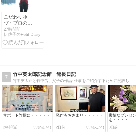
こだわりゆ
づ・プロの4
年
27時間前
伊佐子のPetit Diary
竹中英太郎記念館 館長日記
7
竹中英太郎と竹中労、父子の作品･仕事をご紹介するために開設した山梨県甲府市湯村温泉郷にある「湯村の杜 竹中英太郎記念館」のブログです。
サポート詐欺に・・・・・
発作もおさまり・・・・・
素敵なプレゼ
を・・・・
24時間前
2日前
3日前