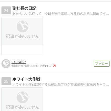
副社長の日記
24
あたらしい気持ちで 今日を完全燃焼…寝る前のお酒は最高です てへっ*＾Ｏ＾*
524197
週間IN:
10
週間OUT:
10
月間IN:
10
ホワイト大作戦
25
ホワイト大作戦に関する活動記録ブログ宮城県美術館県民ギャラリーの壁をボランティアの手で塗り直すプロジェクト