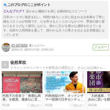
このブログのここがポイント
温かみと繊細さを感じる継続的なエピソード
日常の一コマに敬意を払い、時間の移ろいと共に刻まれる出来事を丁寧に
綴るスタイルが特徴です。心を寄せる人々とのつながりや、季節の移り変
わりをさりげなく描写しながら、静かに広がる豊かな感情を伝えていま
す。自然や人間関係を通じて、穏やかな日々の尊さを伝える文章構成とな
っています。
1973550
6
週間IN:
70
週間OUT:
330
月間IN:
310
徒然草枕
8
クラシックのコンサートや展覧会の感想など、さらには山城から鉄道など脈絡のない趣味の網羅
灼熱下の奈良で「南都仏画
灼熱地獄の中、オッテンザ
「大絶滅展」
展」を鑑賞、鎌倉仏に至る
マー指揮の日本センチュリ
歩みに思いを
歴史の流れを体感する
ーの定期に繰り出す
沖澤指揮京響
5日前
6日前
18日前
あざとい演奏