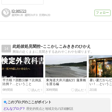
985723
週間IN:
20
週間OUT:
0
月間IN:
20
此処彼処見聞控−ここかしこみききのひかえ
14
興味の赴くままに見聞きするあれやこれやを綴ります。
平方根？因数分解？比例反
東海道大井川越紀行 蓬莱橋
暑い夏だから
比例？…ということ
を渡る編
い！…という
6時間前
30時間前
2日前
このブログのここがポイント
歴史的視点と地域文化の詳細解説