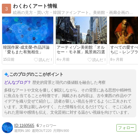
わくわくアート情報
3
絵画の見方・買い方・韓国ファインアート。美術館・画廊企画のレビュー、作家アトリエ訪問、韓国情報をお届けします。
韓国作家‐成支榮‐作品評論
アーティゾン美術館「オル
すべての愛す
「愛もまた有無相生」
セー・モネ展」風景画21選
ちに－レンブ
息子の帰郷」
15日前
4ヶ月前
8ヶ月前
このブログのここがポイント
歴史的背景と現代の価値観を融合した考察
多様なアートや文化を優しく解説しながら、その背景にある思想や精神性
に焦点を当てることが特徴です。掲載される内容は、古今東西の作品やア
イデアを織り交ぜて紹介し、読者が新しい視点を持てるように工夫されて
います。文章は親しみやすく、ただ情報を伝えるだけでなく、そこに込め
られた意味や感情も伝え、文化芸術に対する温かい視線を向けています。
1160565
6
週間IN:
180
週間OUT:
220
月間IN:
900