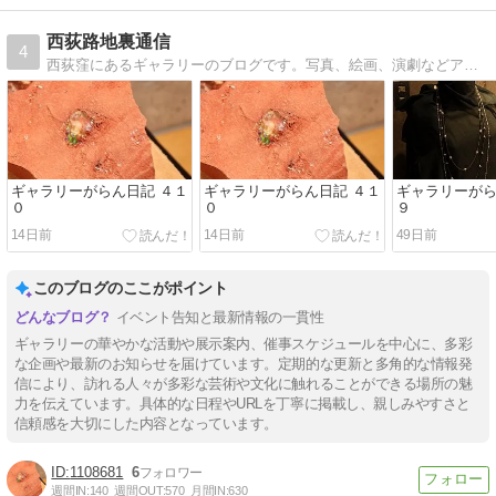
西荻路地裏通信
4
西荻窪にあるギャラリーのブログです。写真、絵画、演劇などアート作品の展示を、西荻的に紹介しています。
ギャラリーがらん日記 ４１
ギャラリーがらん日記 ４１
ギャラリーがら
０
０
９
14日前
14日前
49日前
このブログのここがポイント
イベント告知と最新情報の一貫性
ギャラリーの華やかな活動や展示案内、催事スケジュールを中心に、多彩
な企画や最新のお知らせを届けています。定期的な更新と多角的な情報発
信により、訪れる人々が多彩な芸術や文化に触れることができる場所の魅
力を伝えています。具体的な日程やURLを丁寧に掲載し、親しみやすさと
信頼感を大切にした内容となっています。
1108681
6
週間IN:
140
週間OUT:
570
月間IN:
630