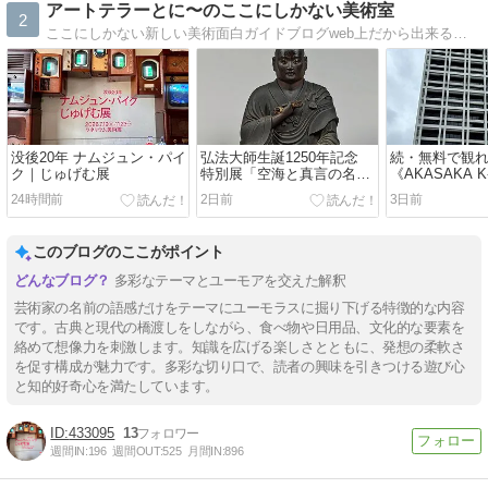
アートテラーとに〜のここにしかない美術室
2
ここにしかない新しい美術面白ガイドブログweb上だから出来る面白いガイドをモットーに、美術の更なる面白さを伝えます！
没後20年 ナムジュン・パイ
弘法大師生誕1250年記念
続・無料で観れ
ク｜じゅげむ展
特別展「空海と真言の名
《AKASAKA K
宝」
TOWER（東
24時間前
2日前
3日前
このブログのここがポイント
多彩なテーマとユーモアを交えた解釈
芸術家の名前の語感だけをテーマにユーモラスに掘り下げる特徴的な内容
です。古典と現代の橋渡しをしながら、食べ物や日用品、文化的な要素を
絡めて想像力を刺激します。知識を広げる楽しさとともに、発想の柔軟さ
を促す構成が魅力です。多彩な切り口で、読者の興味を引きつける遊び心
と知的好奇心を満たしています。
433095
13
週間IN:
196
週間OUT:
525
月間IN:
896