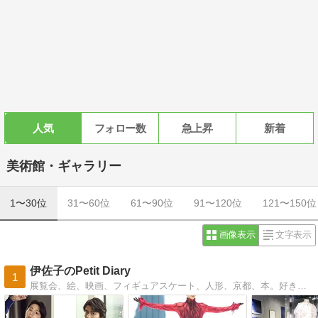
人気
フォロー数
急上昇
新着
美術館・ギャラリー
1〜30位
31〜60位
61〜90位
91〜120位
121〜150位
画像表示
文字表示
伊佐子のPetit Diary
1
展覧会、絵、映画、フィギュアスケート、人形、京都、本。好きなものについて好き勝手に語っています。