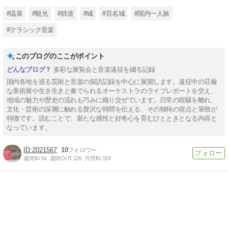
#温泉
#観光
#鉄道
#城
#百名城
#国内一人旅
#クラシック音楽
このブログのここがポイント
多彩な展覧会と音楽遠征を綴る記録
国内各地を巡る芸術と音楽の探訪記録を中心に展開します。遠征中の荘厳
な美術展や生き生きと奏でられるオーケストラのライブレポートを交え、
地域の魅力や歴史の流れも巧みに織り交ぜています。日常の喧騒を離れ、
文化・芸術の深層に触れる贅沢な時間を伝える、その独特の視点と筆致が
特徴です。読むことで、新たな感性と好奇心を育むひとときとなる内容と
なっています。
2021567
10
週間IN:
54
週間OUT:
126
月間IN:
159