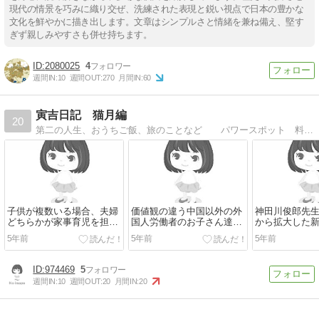
現代の情景を巧みに織り交ぜ、洗練された表現と鋭い視点で日本の豊かな
文化を鮮やかに描き出します。文章はシンプルさと情緒を兼ね備え、堅す
ぎず親しみやすさも併せ持ちます。
2080025
4
週間IN:
10
週間OUT:
270
月間IN:
60
寅吉日記 猫月編
20
第二の人生、おうちご飯、旅のことなど パワースポット 料理 日々のつれづれ
子供が複数いる場合、夫婦
価値観の違う中国以外の外
神田川俊郎先
どちらかが家事育児を担っ
国人労働者のお子さん達
から拡大した
た方が人を頼むより経済的
に、丁寧な日本語教育を望
亡くなる。
5年前
5年前
5年前
なケースが多い
む
974469
5
週間IN:
10
週間OUT:
20
月間IN:
20