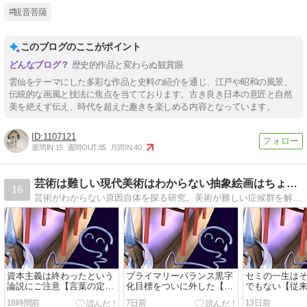
#観音菩薩
このブログのここがポイント
歴史的作品と変わらぬ観賞眼
雲仙をテーマにした多彩な作品と史料の紹介を通じ、江戸や昭和の風景、
伝統的な画風と技法に焦点を当てております。古き良き日本の意匠と自然
美を絶えず伝え、時代を超えた趣きを楽しめる内容となっています。
1107121
週間IN:
15
週間OUT:
85
月間IN:
40
芸術は難しい現代美術はわからない抽象絵画はちょっと・謎を理解
16
芸術がわからない原因自体を探る研究。美術が難しい症候群を解きほぐす試み。アートを敬遠する日本人を理解者に変える。
資本主義は終わったという
プライマリーバランス黒字
セミの一生は
論説にご注意【言葉の定義
化目標をついに外した【嘘
でもない【従
がまちまちな問題】
と答弁拒否の最中に】
べてみれば】
18時間前
7日前
13日前