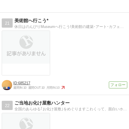
美術館へ行こう*
21
休日はのんびりMuseumへ行こう!美術館の建築･アート･カフェ・レストラン情報
685217
週間IN:
10
週間OUT:
10
月間IN:
10
ご当地お化け屋敷ハンター
22
全国のあらゆる｢お化け屋敷｣をめぐりますこわくって、面白いホラーエンタメ巡礼記。