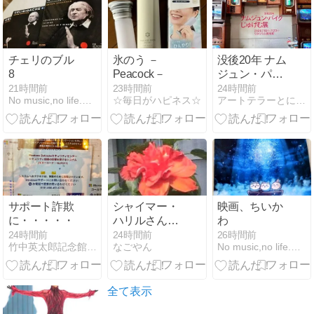
チェリのブル
氷のう －
没後20年 ナム
8
Peacock－
ジュン・パイ
ク｜じゅげむ
21時間前
23時間前
24時間前
No music,no life.〜みこのつれづれ〜
☆毎日がハピネス☆
アートテラーとに〜のここにしかない美術室
展
サポート詐欺
シャイマー・
映画、ちいか
に・・・・・
ハリルさん、
わ
異動だ！
24時間前
24時間前
26時間前
竹中英太郎記念館 館長日記
なごやん
No music,no life.〜みこのつれづれ〜
全て表示