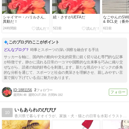
シャイマー・ハリルさん、
続・さすがUEFAだ
なごやんのSW
異動だ！
& BCL史（番
録音していた
24時間前
5日前
6日前
このブログのここがポイント
時事とスポーツの深い洞察を融合する手法
サッカーを軸に、国内外の動向や文化的背景に鋭く切り込む専門的な記事
が特徴です。静かに流れる日常の一コマや国際的な出来事を巧みに織り交
ぜながら、読者の知的好奇心を刺激します。新たな視点やトピックの多角
的な分析を通じて、スポーツと社会の奥深さを理解させ、親しみやすい言
葉で掘り下げている点に魅力があります。
1881156
2
週間IN:
48
週間OUT:
256
月間IN:
192
いもあられのびびび
10
香川県で暮らすオイラが、家族・犬・猫との日常を水彩イラストで綴る絵日記ブログ。子育て、暮らし、地域の,日々びびびな小さな出来事を描いて書いています。