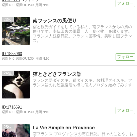
週間IN:
0
週間OUT:
30
月間IN:
10
23
南フランスの風便り
宿と観光ガイドをしている私の、南フランスからの風の
便りです。南仏田舎の風景、人、食べ物、を綴ります。
フランス人観察日記。フランス国事情。美味し国フラン
ス。
1885960
週間IN:
0
週間OUT:
30
月間IN:
10
24
猫ときどきフランス語
フランス語ダイスキ。猫ダイスキ。お料理ダイスキ。フ
ランス語のお勉強復活を機に個人ブログを始めてみます
1716691
週間IN:
0
週間OUT:
30
月間IN:
10
25
La Vie Simple en Provence
南フランス プロヴァンスの滞在日記。日々のことや、お