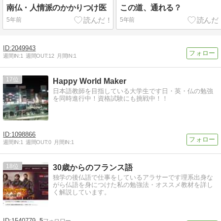
南仏・人情派のかかりつけ医
この道、通れる？
5年前
5年前
2049943
週間IN:
1
週間OUT:
12
月間IN:
1
17
Happy World Maker
日本語教師を目指している大学生です日・英・仏の勉強
を同時進行中！資格試験にも挑戦中！！
1098866
週間IN:
1
週間OUT:
0
月間IN:
1
18
30歳からのフランス語
独学の後仏語で仕事をしているアラサーです理系出身な
がら仏語を身につけた私の勉強法・オススメ教材を詳し
く解説しています。
1540779
5