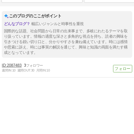
このブログのここがポイント
幅広いジャンルと時事性を重視
国際的な話題、社会問題から日常の出来事まで、多岐にわたるテーマを取
り扱っています。情報の適度な深さと多角的な視点を持ち、読者の興味を
引きつける鋭い切り口と、分かりやすさを兼ね備えています。時には感情
や思索に訴え、時には事実の解説を通じて、興味と知識の両面を満たす構
成となっています。
2087483
3
週間IN:
10
週間OUT:
30
月間IN:
10