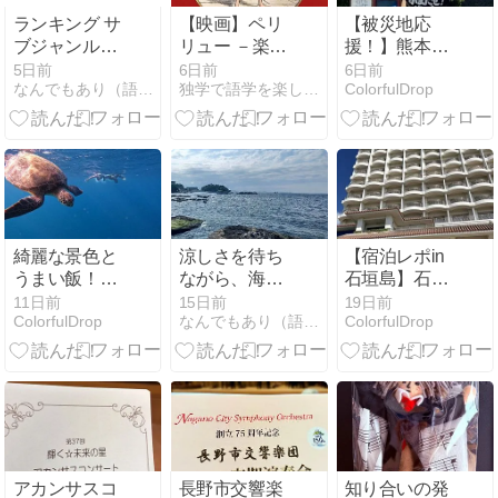
ランキング サ
【映画】ペリ
【被災地応
ブジャンル１
リュー －楽園
援！】熊本に
位 / メインジ
のゲルニカ－
ふるさと納税♪
5日前
6日前
6日前
なんでもあり（語学、音楽、映画、スピ）
独学で語学を楽しむ日々
ColorfulDrop
ャンル 11位で
楽天市場でお
「1」続き
買い物気分で
申し込めるお
すすめふるさ
と納税まとめ
綺麗な景色と
涼しさを待ち
【宿泊レポin
うまい飯！大
ながら、海を
石垣島】石垣
自然を感じる
思うー水の気
島イーストチ
11日前
15日前
19日前
ColorfulDrop
なんでもあり（語学、音楽、映画、スピ）
ColorfulDrop
石垣島２泊３
配を探して
ャイナシーに
日の母娘旅行
泊まってみ
レポ
た！激安なの
が嘘みたいに
オーシャンビ
ューで雰囲気
良し！リピし
たいホテルで
アカンサスコ
長野市交響楽
知り合いの発