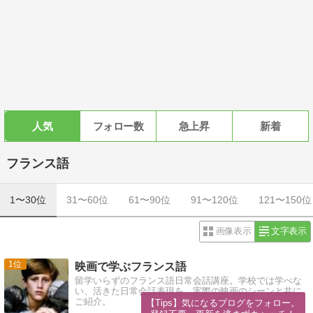
人気
フォロー数
急上昇
新着
フランス語
1〜30位
31〜60位
61〜90位
91〜120位
121〜150位
画像表示
文字表示
1
映画で学ぶフランス語
留学いらずのフランス語日常会話講座。学校では学べな
い、活きた日常会話表現を、実際の映画のシーンと共に
ご紹介。
【Tips】気になるブログをフォロー。
