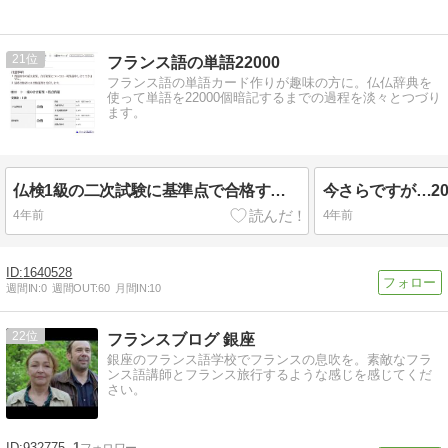
21
フランス語の単語22000
フランス語の単語カード作りが趣味の方に。仏仏辞典を
使って単語を22000個暗記するまでの過程を淡々とつづり
ます。
仏検1級の二次試験に基準点で合格する方法
4年前
4年前
1640528
週間IN:
0
週間OUT:
60
月間IN:
10
22
フランスブログ 銀座
銀座のフランス語学校でフランスの息吹を。素敵なフラ
ンス語講師とフランス旅行するような感じを感じてくだ
さい。
932775
1