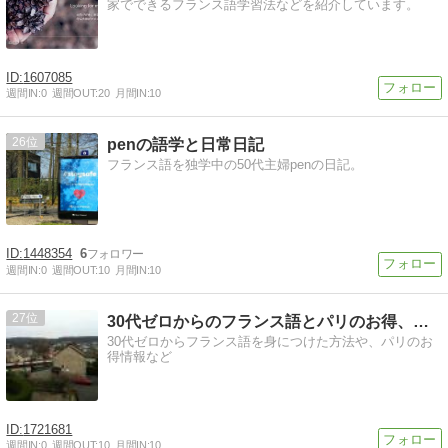
家でできるフランス語学習法などを紹介しています。
1607085
週間IN:
0
週間OUT:
20
月間IN:
10
26
penの語学と日常日記
フランス語を独学中の50代主婦penの日記。
1448354
6
週間IN:
0
週間OUT:
10
月間IN:
10
27
30代ゼロからのフランス語とパリのお得、役立ち情報
30代ゼロからフランス語を身につけた方法や、パリのお
得情報など
1721681
週間IN:
0
週間OUT:
10
月間IN:
10