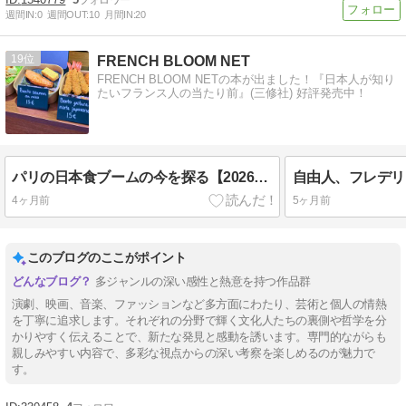
週間IN:
0
週間OUT:
10
月間IN:
20
19
FRENCH BLOOM NET
FRENCH BLOOM NETの本が出ました！『日本人が知り
たいフランス人の当たり前』(三修社) 好評発売中！
パリの日本食ブームの今を探る【2026年春】：激増する個人店舗に対し、目立たない企業出店？
4ヶ月前
5ヶ月前
このブログのここがポイント
多ジャンルの深い感性と熱意を持つ作品群
演劇、映画、音楽、ファッションなど多方面にわたり、芸術と個人の情熱
を丁寧に追求します。それぞれの分野で輝く文化人たちの裏側や哲学を分
かりやすく伝えることで、新たな発見と感動を誘います。専門的ながらも
親しみやすい内容で、多彩な視点からの深い考察を楽しめるのが魅力で
す。