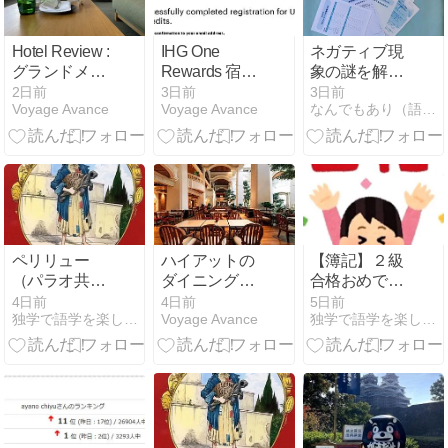
Hotel Review :
IHG One
ネガティブ現
グランドメル
Rewards 宿泊
象の謎を解く
キュール那須
実績2倍オフ
書き込み式ワ
2日前
3日前
3日前
Voyage Avance
Voyage Avance
なんでもあり（語学、音楽、映画、スピ）
高原 クラシッ
ァーの「5泊
ークシート販
クジュニアス
版」も登場
売開始 ♫ 初心
イートルーム
者|簡単1日5分
(Grand Mercue
|PDF何度でも
Nasu Highland
印刷OK♫|
Junior Suite
Room)
ペリリュー
ハイアットの
【簿記】２級
（パラオ共和
ダイニングプ
合格おめでと
国）
ロモーション
う！
4日前
4日前
5日前
独学で語学を楽しむ日々
Voyage Avance
独学で語学を楽しむ日々
アジア太平洋
で対象飲食が
2倍ポイント
に