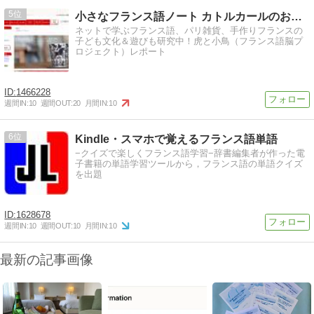
5
小さなフランス語ノート カトルカールのおうちアトリエ
ネットで学ぶフランス語、パリ雑貨、手作りフランスの
子ども文化＆遊びも研究中！虎と小鳥（フランス語脳プ
ロジェクト）レポート
1466228
週間IN:
10
週間OUT:
20
月間IN:
10
6
Kindle・スマホで覚えるフランス語単語
−クイズで楽しくフランス語学習−辞書編集者が作った電
子書籍の単語学習ツールから，フランス語の単語クイズ
を出題
1628678
週間IN:
10
週間OUT:
10
月間IN:
10
最新の記事画像