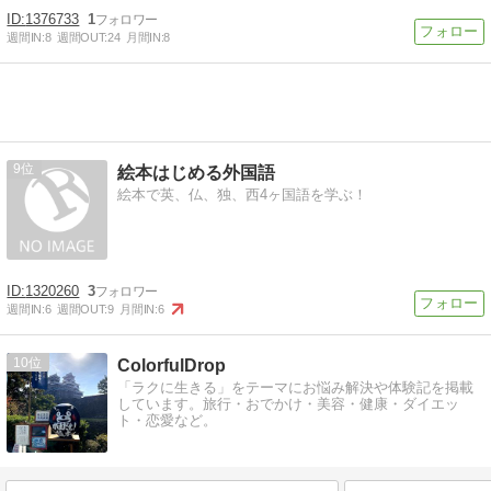
1376733
1
週間IN:
8
週間OUT:
24
月間IN:
8
9
絵本はじめる外国語
絵本で英、仏、独、西4ヶ国語を学ぶ！
1320260
3
週間IN:
6
週間OUT:
9
月間IN:
6
10
ColorfulDrop
「ラクに生きる」をテーマにお悩み解決や体験記を掲載
しています。旅行・おでかけ・美容・健康・ダイエッ
ト・恋愛など。