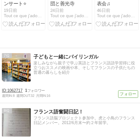
した！
ンサート⭐️
団と善光寺
表会♫
19日前
24日前
46日前
Tout ce que j'adore !!
Tout ce que j'adore !!
Tout ce que j'adore !!
7
子どもと一緒にバイリンガル
楽しみながら親子で学ぶ英語とフランス語語学習得に役
立つおススメの映画や本、そしてフランスの子供たちの
普通の暮らしを紹介
1062717
1
週間IN:
8
週間OUT:
32
月間IN:
16
8
フランス語奮闘日記！
フランス語脳プロジェクト参加中。虎と小鳥のフランス
日記メンバー。2012/6月末〜約２年留学。