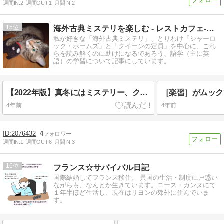
週間IN:
2
週間OUT:
1
月間IN:
2
15
海外古典ミステリを楽しむ - レストカフェ-ゆーじあむ
私が好きな「海外古典ミステリ」、とりわけ「シャーロ
ック・ホームズ」と「クイーンの定員」を中心に、これ
らを読み解くのに助けになるであろう、語学（主に英
語）の学習について記事にしています。
【2022年版】真冬にはミステリー、クリスマスにはクリスティーを
4年前
4年前
2076432
4
週間IN:
1
週間OUT:
6
月間IN:
3
16
フランス☆サバイバル日記
国際結婚してフランス移住。 異国の生活・制度に戸惑い
ながらも、なんとか生きています。ニース・カンヌにて
１年半ほど生活し、現在はリヨンの郊外に住んでいま
す。