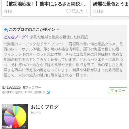
【被災地応援！】熊本にふるさと納税♪楽天市場でお買い物気分で申し込めるおすすめふるさと納税まとめ
6日前
11日前
このブログのここがポイント
多彩な地域と絶景を駆使した旅行記
北海道のマニアックなドライブルート、石垣島の青い海と絶品グルメ、長
野のレトロホテル体験、茅ヶ崎の本格台湾料理、羅臼の海景と癒しの宿、
フィンランドのオーロラと北欧体験、さらには雪景色の只見線旅と多彩な
地域の魅力を余すところなく紹介しています。どれもバラエティに富みつ
つ、それぞれの土地ならではの風景や文化に焦点を当て、旅の楽しさと奥
深さを巧みに伝える内容となっています。知識や体験が詰まった旅行記を
通じて、未知の旅先の魅力に引き込まれる一冊です。
1922226
8
週間IN:
4
週間OUT:
30
月間IN:
8
11
おにくブログ
Home