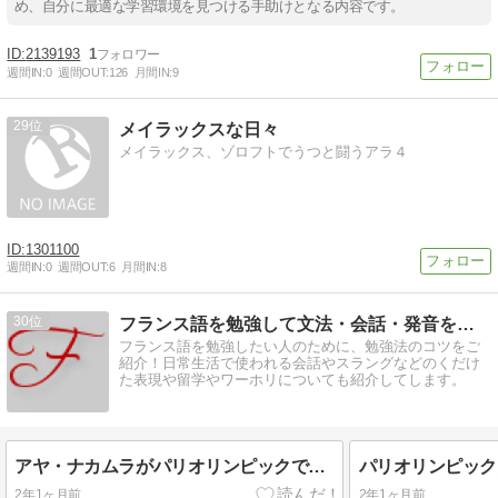
め、自分に最適な学習環境を見つける手助けとなる内容です。
2139193
1
週間IN:
0
週間OUT:
126
月間IN:
9
29
メイラックスな日々
メイラックス、ゾロフトでうつと闘うアラ４
1301100
週間IN:
0
週間OUT:
6
月間IN:
8
30
フランス語を勉強して文法・会話・発音をマスター
フランス語を勉強したい人のために、勉強法のコツをご
紹介！日常生活で使われる会話やスラングなどのくだけ
た表現や留学やワーホリについても紹介してします。
アヤ・ナカムラがパリオリンピックで歌うって本当？日本人っぽい名前だけどプロフィールは？
2年1ヶ月前
2年1ヶ月前