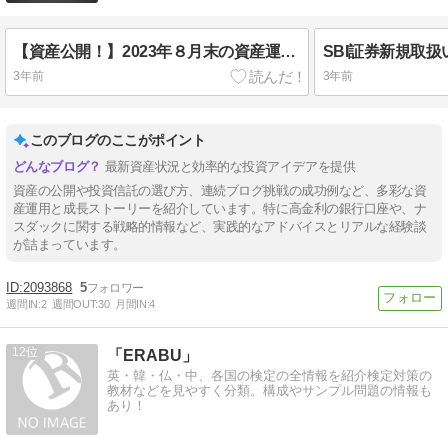
【資産公開！】2023年８月末の資産運用状況
3年前
3年前
このブログのここがポイント
最新資産状況と効率的な投資アイデアを提供
資産の公開や投資信託の選び方、連続ブログ挑戦の成功例など、多彩な資
産運用と成長ストーリーを紹介しています。特に高金利の銀行口座や、ナ
スダックに関する戦略的情報など、実践的なアドバイスとリアルな経験談
が詰まっています。
2093868
5
週間IN:
2
週間OUT:
30
月間IN:
4
12
「ERABU」
英・韓・仏・中、各国の検定の全情報を紹介検定対策の
教材などを見やすく分類。構成やサンプル問題の情報も
あり！