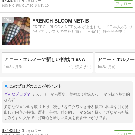
330458
4
週間IN:
0
週間OUT:
90
月間IN:
10
20
FRENCH BLOOM NET-IB
FREBCH BLOOM NET の本が出ました！『日本人が知り
たいフランス人の当たり前』（三修社）好評発売中！
アニー・エルノーの新しい挑戦 “Les Années Super-8”
1年6ヶ月前
1年6ヶ月前
このブログのここがポイント
ミステリーから歴史、美術まで幅広いテーマを扱う魅力的
な内容
多彩なジャンルを取り上げ、読む人をワクワクさせる幅広い興味を引く見
出しと内容が特徴。歴史、芸術、社会的テーマを深く掘り下げながらも親
しみやすい文章で、好奇心と新しい発見を促す仕上がりです。
143919
1