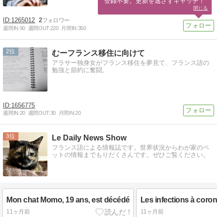
登録不要。更新を逃さずキャッチ！
閉じる
1265012
2
週間IN:
90
週間OUT:
220
月間IN:
350
2
むーフランス移住に向けて
アラサー独身女がフランス移住を夢見て、フランス語の
勉強と節約に奮闘。
1656775
週間IN:
20
週間OUT:
30
月間IN:
20
3
Le Daily News Show
フランス語による情報誌です。世界状況からわが家のペ
ットの情報までもりだくさんです。ぜひご覧ください。
Mon chat Momo, 19 ans, est décédé
11ヶ月前
11ヶ月前