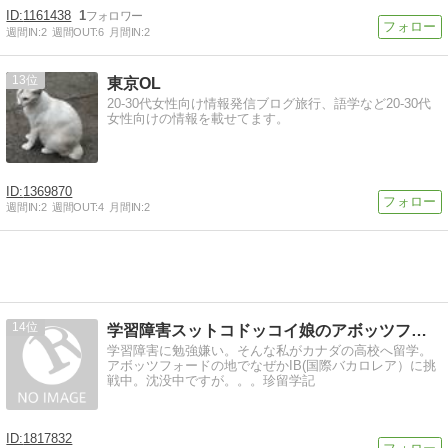
1161438
1
週間IN:
2
週間OUT:
6
月間IN:
2
13
東京OL
20-30代女性向け情報発信ブログ旅行、語学など20-30代
女性向けの情報を載せてます。
1369870
週間IN:
2
週間OUT:
4
月間IN:
2
14
学習障害スットコドッコイ娘のアボッツフォードカナダ高校留学記
学習障害に勉強嫌い。そんな私がカナダの高校へ留学。
アボッツフォードの地でなぜかIB(国際バカロレア）に挑
戦中。沈没中ですが。。。珍留学記
1817832