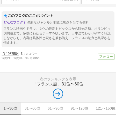
このブログのここがポイント
多彩なジャンルと地域に焦点を当てる分析
フランス映画やドラマ、文化の最新トピックスから観光名所、オリンピッ
ク関連まで、多岐にわたるテーマを扱います。日本語でわかりやすく解説
しながらも、内容は具体性と鋭さを兼ね備え、フランスの魅力と奥深さを
伝えます。
1987584
3
週間IN:
0
週間OUT:
96
月間IN:
6
次のランキングを表示
「フランス語」
31位〜60位
1〜30位
31〜60位
61〜90位
91〜120位
121〜150位