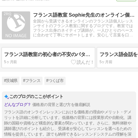
28
フランス語教室 Sophie先生のオンライン個人レッスン
全国から受講できるオンラインのフランス語個人レッス
ンサイトのフランス教室に関するブログです。教室では
フランス出身のネイティブ講師が、一人ひとりのペース
に合わせて丁寧にサポートします。安心して言葉を口に
できる時間を大切にします。
フランス語教室の初心者の不安のパターンとは？恥ずかしい？怖い？徹底解説
5ヶ月前
5ヶ月前
#茨城県
#フランス
#つくば市
このブログのここがポイント
価格差の背景と選び方を徹底解説
フランス語のオンラインレッスンにおける価格差の理由やメリット・デメ
リットを詳細に分析しています。低価格の背景には授業形式や自動化、講
師の国籍や資格など構造的な要素が関わっています。さらに、無料体験や
講師選びのポイントも紹介し、受講者が安心してレッスンを選べるための
情報を提供しています。誰でも納得できるレッスンドシステムの理解を深