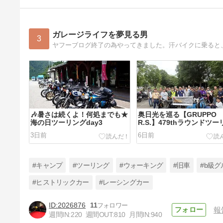
ガレージライフを夢見る男
3
🎶暑さは続くよ！何処までも★
奥日光を巡る【GRUPPO
海の日ツーリングday3
R.S.】479thラウンドツー
グ。
3日前
6日前
#キャンプ
#ツーリング
#ウォーキング
#旧車
#b級グ
#ヒストリックカー
#レーシングカー
2026876
11
報
天気予報とは真逆の初日★海の
週間IN:
220
週間OUT:
810
月間IN:
940
日ツーリングday1