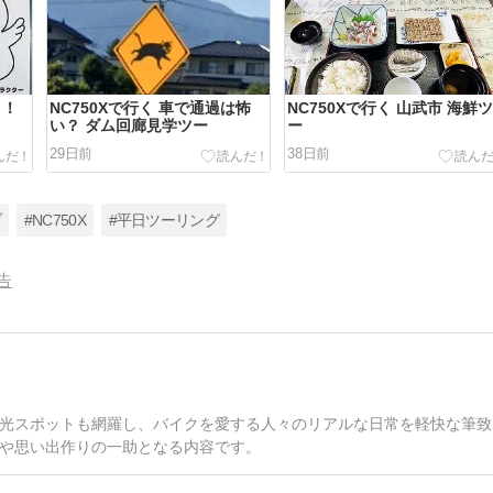
！！
NC750Xで行く 車で通過は怖
NC750Xで行く 山武市 海鮮
い？ ダム回廊見学ツー
ー
29日前
38日前
ブ
#NC750X
#平日ツーリング
告
光スポットも網羅し、バイクを愛する人々のリアルな日常を軽快な筆致
や思い出作りの一助となる内容です。