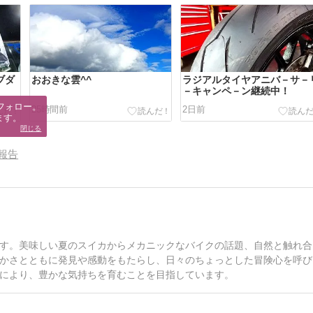
ブダ
おおきな雲^^
ラジアルタイヤアニバ－サ－
－キャンペ－ン継続中！
フォロー。

25時間前
2日前
ます。
閉じる
報告
す。美味しい夏のスイカからメカニックなバイクの話題、自然と触れ合
かさとともに発見や感動をもたらし、日々のちょっとした冒険心を呼び
により、豊かな気持ちを育むことを目指しています。