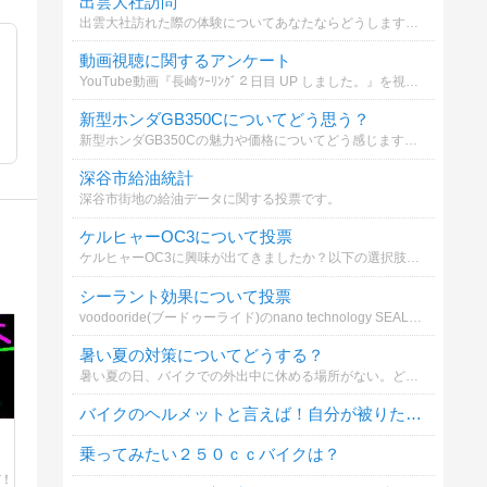
出雲大社訪問
出雲大社訪れた際の体験についてあなたならどうしますか？
動画視聴に関するアンケート
YouTube動画『長崎ﾂｰﾘﾝｸﾞ２日目 UP しました。』を視聴しますか？
新型ホンダGB350Cについてどう思う？
新型ホンダGB350Cの魅力や価格についてどう感じますか？
深谷市給油統計
深谷市街地の給油データに関する投票です。
ケルヒャーOC3について投票
ケルヒャーOC3に興味が出てきましたか？以下の選択肢からどれが気になりますか？
シーラント効果について投票
voodooride(ブードゥーライド)のnano technology SEALANT ナノテクノロジーシーラントの効果についてどう思いますか？
暑い夏の対策についてどうする？
暑い夏の日、バイクでの外出中に休める場所がない。どうする？
バイクのヘルメットと言えば！自分が被りたいヘルメットは？
乗ってみたい２５０ｃｃバイクは？