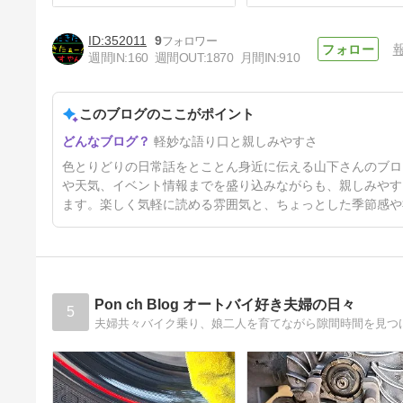
352011
9
週間IN:
160
週間OUT:
1870
月間IN:
910
このブログのここがポイント
修理のご依頼は夏休み明けに？
軽妙な語り口と親しみやすさ
ですやん！
7日前
色とりどりの日常話をとことん身近に伝える山下さんのブロ
や天気、イベント情報までを盛り込みながらも、親しみやす
ます。楽しく気軽に読める雰囲気と、ちょっとした季節感や
Pon ch Blog オートバイ好き夫婦の日々
5
夫婦共々バイク乗り、娘二人を育てながら隙間時間を見つ