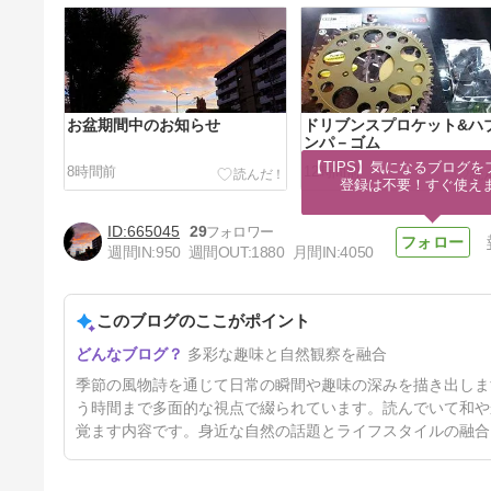
お盆期間中のお知らせ
ドリブンスプロケット&ハ
ンパ－ゴム
【TIPS】気になるブログを
8時間前
12時間前
登録は不要！すぐ使え
665045
29
週間IN:
950
週間OUT:
1880
月間IN:
4050
このブログのここがポイント
百日紅
多彩な趣味と自然観察を融合
2日前
季節の風物詩を通じて日常の瞬間や趣味の深みを描き出しま
う時間まで多面的な視点で綴られています。読んでいて和や
覚ます内容です。身近な自然の話題とライフスタイルの融合