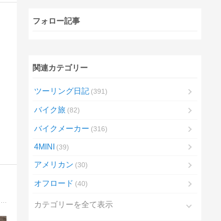
フォロー記事
関連カテゴリー
ツーリング日記
391
バイク旅
82
バイクメーカー
316
4MINI
39
アメリカン
30
オフロード
40
いつかは猫様と暮らしたい猫野下僕の不定期備忘録です。ほぼNC750X(ＲＣ９０)、たまにカブ(ＨＡ０２)ネタです。主に関東をフラフラしています。
カテゴリーを全て表示