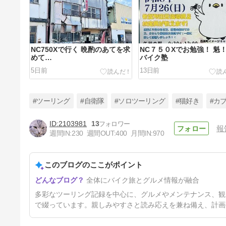
NC750Xで行く 晩酌のあてを求
NC７５０Xでお勉強！ 魁
めて…
バイク塾
5日前
13日前
#ツーリング
#自衛隊
#ソロツーリング
#猫好き
#カ
2103981
13
報
週間IN:
230
週間OUT:
400
月間IN:
970
NC750Xで行く 熊谷うどんツー
このブログのここがポイント
46日前
全体にバイク旅とグルメ情報が融合
多彩なツーリング記録を中心に、グルメやメンテナンス、観
で綴っています。親しみやすさと読み応えを兼ね備え、計画