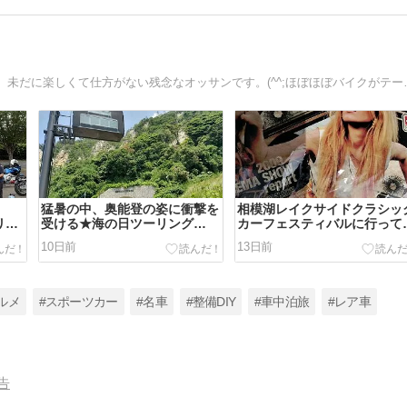
ヤフーブログ終了の為やってきました。汗バイクに
猛暑の中、奥能登の姿に衝撃を
相模湖レイクサイドクラシッ
リン
受ける★海の日ツーリング
カーフェスティバルに行って
day2
ました。パート4
10日前
13日前
ルメ
#スポーツカー
#名車
#整備DIY
#車中泊旅
#レア車
告