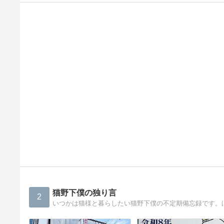
猫野下僕の独り言
2