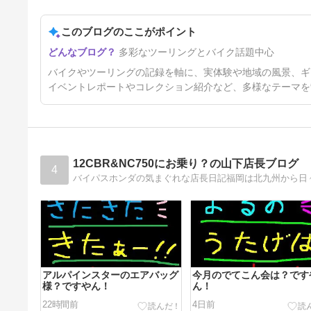
16日前
このブログのここがポイント
多彩なツーリングとバイク話題中心
バイクやツーリングの記録を軸に、実体験や地域の風景、ギ
イベントレポートやコレクション紹介など、多様なテーマを
12CBR&NC750にお乗り？の山下店長ブログ
4
バイパスホンダの気まぐれな店長日記福岡は北九州から日
アルパインスターのエアバッグ
今月のでてこん会は？です
様？ですやん！
ん！
22時間前
4日前