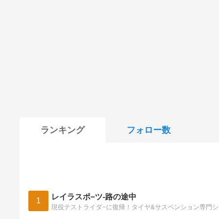
ランキング
フォロー数
レイラスポ−ツ-路の途中
1
現役テストライダ−に復帰！タイヤ&サスペンション専門ショ