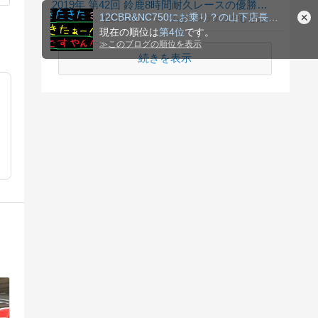
2019年 第42回 鈴鹿8時間耐久レースの優勝チームは？ （リスト2）
12CBR&NC750にお乗り？の山下店長ブログ
性別、年齢、住所の入力フォームがシステム上やむをえず出てしまいますが、入力しなくても投票できますので気軽に投票してください。 投票締切はレースウィーク直前の 7月25日（木）の17時となっています。
現在の順位は
第4位
です。
≫
このブログの順位を表示
続きを表示