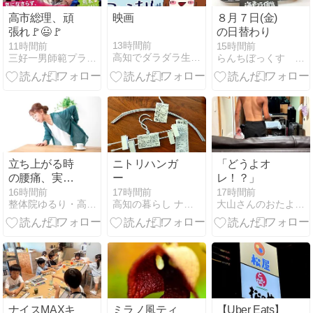
高市総理、頑
映画
８月７日(金)
張れ🚩😃🚩
の日替わり
13時間前
11時間前
15時間前
高知でダラダラ生きてます
三好一男師範プライベート日記
らんちぼっくす 中村さんブログ
立ち上がる時
ニトリハンガ
「どうよオ
の腰痛、実は
ー
レ！？」
原因はそこじ
16時間前
17時間前
17時間前
整体院ゆるり・高知本院
高知の暮らし ナチュラル生活
大山さんのおたより。
ゃない？
ナイスMAXキ
ミラノ風ティ
【Uber Eats】