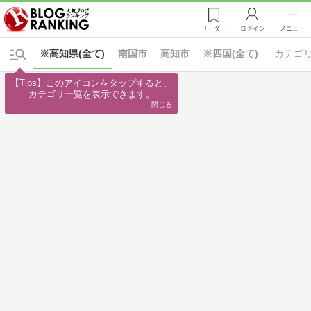
リーダー
ログイン
メニュー
※高知県(全て)
南国市
高知市
※四国(全て)
カテゴ
【Tips】このアイコンをタップすると、

カテゴリ一覧を表示できます。
閉じる