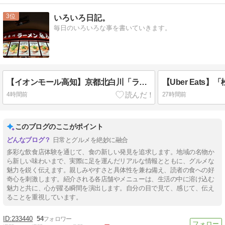
3
いろいろ日記。
毎日のいろいろな事を書いていきます。
【イオンモール高知】京都北白川「ラーメン魁力屋」へ行く。
4時間前
27時間前
このブログのここがポイント
日常とグルメを絶妙に融合
多彩な飲食店体験を通じて、食の新しい発見を追求します。地域の名物か
ら新しい味わいまで、実際に足を運んだリアルな情報とともに、グルメな
魅力を鋭く伝えます。親しみやすさと具体性を兼ね備え、読者の食への好
奇心を刺激します。紹介される各店舗やメニューは、生活の中に溶け込む
魅力と共に、心が躍る瞬間を演出します。自分の目で見て、感じて、伝え
ることを重視しています。
233440
54