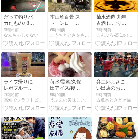
だって釣りバ
本山珍百景 ス
菊水酒造 九年
カだもの♪ 8月
トーンロード
古酒 にごり梅
7日
2026追跡
酒 長期貯蔵
6時間前
6時間前
7時間前
なんちゃじゃない
こうちととさをさんぽ
こんぶろ-高知の酒屋ブログ
720mlが入
荷！
ライブ帰りに
苺氷/黒蜜/久保
弁二郎よさこ
レボブルーイ
田アイス/後に
い出店のお知
ングで飲んだ
雪崩( ﾉД`)/無料
らせ。
7時間前
9時間前
9時間前
高知でクラフトビール...たまに色々
うふふの美味しいもの探すぞ♪
古道具ときどき猫
バック