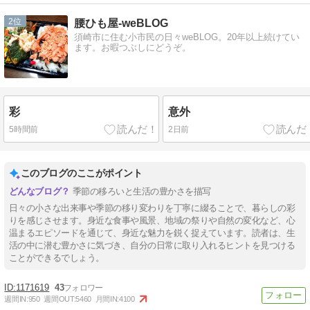
2
腰ひも屋-weBLOG
須崎市に住む小市民の日々weBLOG。20年以上続けてい
ます。お暇つぶしにどうぞ。
彩
意外
5時間前
2日前
このブログのここがポイント
季節の移ろいと生活の豊かさを描写
日々の小さな出来事や季節の移り変わりを丁寧に綴ることで、暮らしの彩
りを感じさせます。身近な食事や風景、地域の祭りや自然の変化など、心
温まるエピソードを通じて、身近な魅力を鋭く捉えています。読者は、生
活の中に潜む豊かさに気づき、自分の日常に取り入れるヒントを見つける
ことができるでしょう。
1171619
43
週間IN:
950
週間OUT:
5460
月間IN:
4100