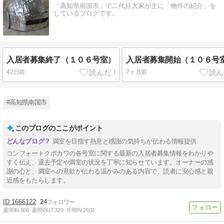
「高知県南国市」で二代目大家が主に「物件の紹介」を
しているブログです。
入居者募集終了（１０６号室）
入居者募集開始（１０６号
42日前
7ヶ月前
#高知県南国市
このブログのここがポイント
満室を目指す熱意と感謝の気持ちが伝わる情報提供
コンフォートクボカワの各号室に関する最新の入居者募集情報をわかりや
すく伝え、退去予定や満室の状況を丁寧に知らせています。オーナーの感
謝の心と、満室への意欲が伝わる温かみのある内容で、読者に安心感と親
近感をもたらします。
1666122
24
週間IN:
500
週間OUT:
320
月間IN:
2600