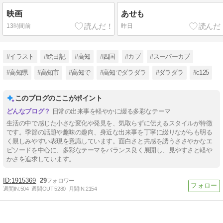
映画
あせも
13時間前
昨日
#イラスト
#絵日記
#高知
#四国
#カブ
#スーパーカブ
#高知県
#高知市
#高知で
#高知でダラダラ
#ダラダラ
#c125
このブログのここがポイント
日常の出来事を軽やかに綴る多彩なテーマ
生活の中で感じた小さな変化や発見を、気取らずに伝えるスタイルが特徴
です。季節の話題や趣味の趣向、身近な出来事を丁寧に綴りながらも明る
く親しみやすい表現を意識しています。面白さと共感を誘うささやかなエ
ピソードを中心に、多彩なテーマをバランス良く展開し、見やすさと軽や
かさを追求しています。
1915369
29
週間IN:
504
週間OUT:
5280
月間IN:
2154