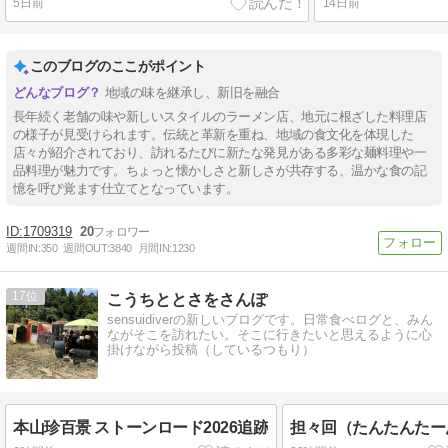
5日前
14日前
このブログのここがポイント
地域の味を継承し、新旧を融合
長年続く老舗の味や新しいスタイルのラーメン店、地元に根ざした料理店
の様子が見受けられます。伝統と革新を重ね、地域の食文化を体現した
店々が紹介されており、訪れるたびに新たな発見がある多彩な麺料理や一
品料理が魅力です。ちょっと懐かしさと新しさが共存する、温かな食の記
憶を呼び覚ます仕立てとなっています。
1709319
20
週間IN:
350
週間OUT:
3840
月間IN:
1230
17
こうちととさをさんぽ
sensuidiverの新しいブログです。日常食べログと、みん
ながそこを訪れたい。そこに行きたいと思えるように心
掛けながら投稿（しているつもり）
本山珍百景 ストーンロード2026追跡
担々回（たんたんたー