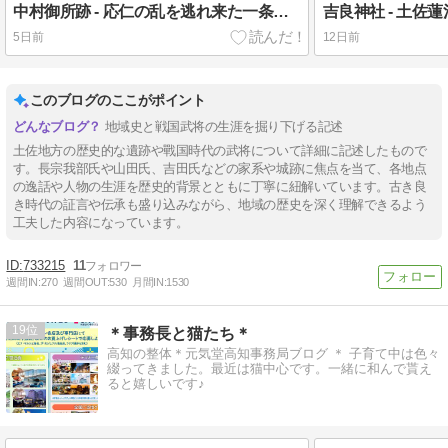
中村御所跡 - 応仁の乱を逃れ来た一条教房の居館で没落後、一條神社となる
5日前
12日前
このブログのここがポイント
地域史と戦国武将の生涯を掘り下げる記述
土佐地方の歴史的な遺跡や戰国時代の武将について詳細に記述したもので
す。長宗我部氏や山田氏、吉田氏などの家系や城跡に焦点を当て、各地点
の逸話や人物の生涯を歴史的背景とともに丁寧に紐解いています。古き良
き時代の証言や伝承も盛り込みながら、地域の歴史を深く理解できるよう
工夫した内容になっています。
733215
11
週間IN:
270
週間OUT:
530
月間IN:
1530
19
＊事務長と猫たち＊
高知の整体＊元気堂高知事務局ブログ ＊ 子育て中は色々
綴ってきました。最近は猫中心です。一緒に和んで貰え
ると嬉しいです♪