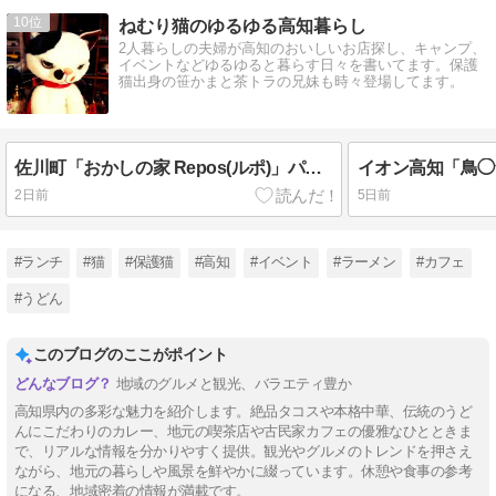
10
ねむり猫のゆるゆる高知暮らし
2人暮らしの夫婦が高知のおいしいお店探し、キャンプ、
イベントなどゆるゆると暮らす日々を書いてます。保護
猫出身の笹かまと茶トラの兄妹も時々登場してます。
佐川町「おかしの家 Repos(ルポ)」パティシエが作るかき氷、生ショコラといちごミルク
2日前
5日前
#ランチ
#猫
#保護猫
#高知
#イベント
#ラーメン
#カフェ
#うどん
このブログのここがポイント
地域のグルメと観光、バラエティ豊か
高知県内の多彩な魅力を紹介します。絶品タコスや本格中華、伝統のうど
んにこだわりのカレー、地元の喫茶店や古民家カフェの優雅なひとときま
で、リアルな情報を分かりやすく提供。観光やグルメのトレンドを押さえ
ながら、地元の暮らしや風景を鮮やかに綴っています。休憩や食事の参考
になる、地域密着の情報が満載です。