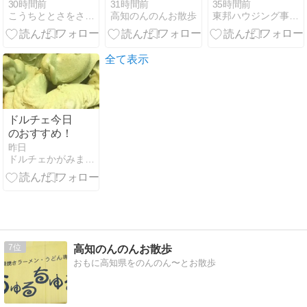
るへ
30時間前
31時間前
35時間前
こうちととさをさんぽ
高知のんのんお散歩
東邦ハウジング事務員の楽しい日記（笑い）
全て表示
ドルチェ今日
のおすすめ！
昨日
ドルチェかがみままのブログ
7
高知のんのんお散歩
おもに高知県をのんのん〜とお散歩