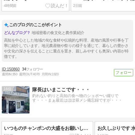
4時間前
2日前
このブログのここがポイント
地域密着の食文化と農作業紹介
高知を中心とした地域の旬な食材や伝統的な料理、産地の風景や行事を丁
寧に紹介しています。地元農産物や祭りの様子を通じて、暮らしの豊かさ
や文化の深さを伝えることに重点を置き、親しみやすくも奥深い内容が特
徴です。
150860
34
週間IN:
350
週間OUT:
4070
月間IN:
1920
16
隊長はいまここです・・・
釣れない釣りと高知の食べ物のショボ〜い綴りで
す・・・まぁ最近はほぼ昼メシ備忘録ですが・・・
いつものチャンポンの大盛をお願いします
お久しぶりです 