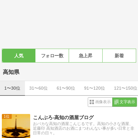
人気
フォロー数
急上昇
新着
高知県
1〜30位
31〜60位
61〜90位
91〜120位
121〜150位
画像表示
文字表示
1
こんぶろ-高知の酒屋ブログ
おバカな高知の酒屋こんじるです。高知の小さな酒屋、
近藤印 高知酒店のお酒にまつわんない事が多い日常と非
日常の日々。