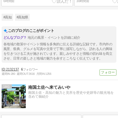
6時間前
30時間前
#高知
#高知県
このブログのここがポイント
地元の風景・イベントを詳細に紹介
各地域の散策やイベント情報を多角的に伝える詳細な記録です。市内外の
風景、祭典、グルメを写真や文章で丁寧に描写しながら、訪れる人の興味
を引きつける工夫が施されています。親しみやすさと情報の切れ味を両立
させ、日常の楽しさと地域の魅力を余すところなく伝えています。
2132137
6
週間IN:
280
週間OUT:
3616
月間IN:
1256
18
南国土佐へ来てみいや
南国土佐・高知の魅力と見所を歴史や史跡等の観光地を
含めて御紹介