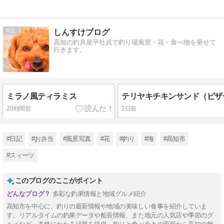
4
しんすけブログ
高知の釣具屋平社員で釣り場風景・花・食べ物を乗せて
行きます。
ミラノ風ティラミス
テリヤキチキンサンド（ピザ
20時間前
2日前
#日記
#お弁当
#風景写真
#花
#釣り
#海
#高知市
#スィーツ
このブログのここがポイント
多彩な釣果情報と地域グルメ紹介
高知市を中心に、釣りの最新情報や地域の美味しい食事を紹介していま
す。リアルタイムの釣果データや船長情報、また地元の人気店や季節のグ