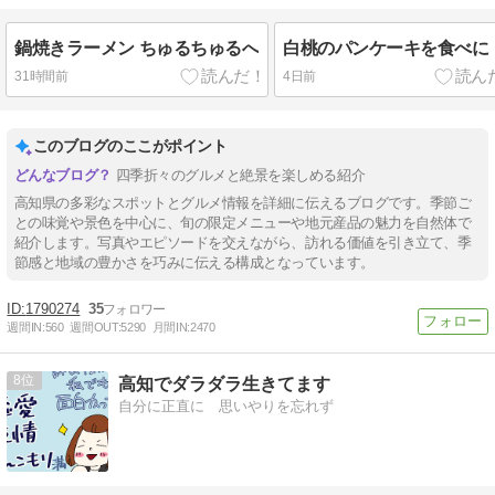
鍋焼きラーメン ちゅるちゅるへ
白桃のパンケーキを食べに
31時間前
4日前
このブログのここがポイント
四季折々のグルメと絶景を楽しめる紹介
高知県の多彩なスポットとグルメ情報を詳細に伝えるブログです。季節ご
との味覚や景色を中心に、旬の限定メニューや地元産品の魅力を自然体で
紹介します。写真やエピソードを交えながら、訪れる価値を引き立て、季
節感と地域の豊かさを巧みに伝える構成となっています。
1790274
35
週間IN:
560
週間OUT:
5290
月間IN:
2470
8
高知でダラダラ生きてます
自分に正直に 思いやりを忘れず