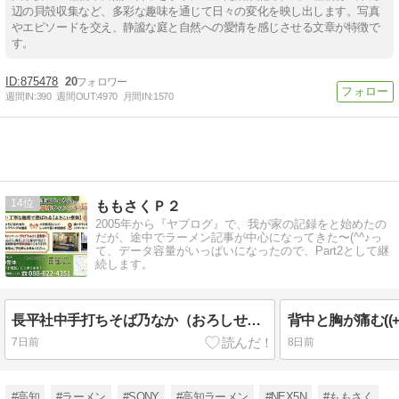
辺の貝殻収集など、多彩な趣味を通じて日々の変化を映し出します。写真
やエピソードを交え、静謐な庭と自然への愛情を感じさせる文章が特徴で
す。
875478
20
週間IN:
390
週間OUT:
4970
月間IN:
1570
14
ももさくＰ２
2005年から『ヤプログ』で、我が家の記録をと始めたの
だが、途中でラーメン記事が中心になってきた〜(^^♪っ
て、データ容量がいっぱいになったので、Part2として継
続します。
長平社中手打ちそば乃なか（おろしせいろ（冷））★★★★☆/高知 蕎麦
7日前
8日前
#高知
#ラーメン
#SONY
#高知ラーメン
#NEX5N
#ももさく