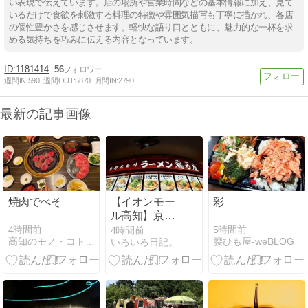
い表現で伝えています。店の場所や営業時間などの基本情報に加え、見て
いるだけで食欲を刺激する料理の特徴や雰囲気描写も丁寧に描かれ、各店
の個性豊かさを感じさせます。軽快な語り口とともに、魅力的な一杯を求
める気持ちを巧みに伝える内容となっています。
1181414
56
週間IN:
590
週間OUT:
5870
月間IN:
2790
最新の記事画像
焼肉でべそ
【イオンモー
彩
ル高知】京都
北白川「ラー
4時間前
5時間前
4時間前
高知のモノ・コト・ヒトカタログ
腰ひも屋-weBLOG
いろいろ日記。
メン魁力屋」
へ行く。