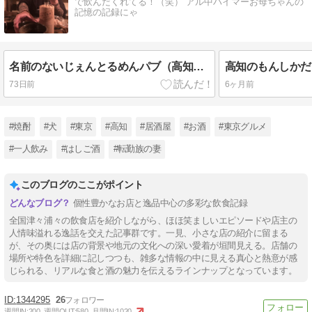
で飲んだくれてる！（笑） アル中ハイマーお母ちゃんの
記憶の記録にゃ
名前のないじぇんとるめんパブ（高知・柳町）辿り着けばそこに善き酒・肴・店主あり！
73日前
6ヶ月前
#焼酎
#犬
#東京
#高知
#居酒屋
#お酒
#東京グルメ
#一人飲み
#はしご酒
#転勤族の妻
このブログのここがポイント
個性豊かなお店と逸品中心の多彩な飲食記録
全国津々浦々の飲食店を紹介しながら、ほほ笑ましいエピソードや店主の
人情味溢れる逸話を交えた記事群です。一見、小さな店の紹介に留まる
が、その奥には店の背景や地元の文化への深い愛着が垣間見える。店舗の
場所や特色を詳細に記しつつも、雑多な情報の中に見える真心と熱意が感
じられる、リアルな食と酒の魅力を伝えるラインナップとなっています。
1344295
26
週間IN:
200
週間OUT:
580
月間IN:
1020