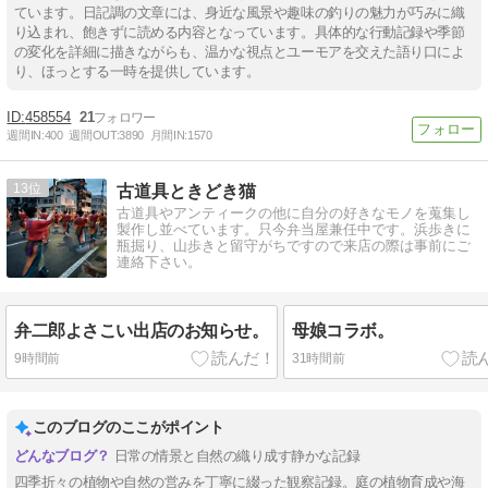
ています。日記調の文章には、身近な風景や趣味の釣りの魅力が巧みに織
り込まれ、飽きずに読める内容となっています。具体的な行動記録や季節
の変化を詳細に描きながらも、温かな視点とユーモアを交えた語り口によ
り、ほっとする一時を提供しています。
458554
21
週間IN:
400
週間OUT:
3890
月間IN:
1570
13
古道具ときどき猫
古道具やアンティークの他に自分の好きなモノを蒐集し
製作し並べています。只今弁当屋兼任中です。浜歩きに
瓶掘り、山歩きと留守がちですので来店の際は事前にご
連絡下さい。
弁二郎よさこい出店のお知らせ。
母娘コラボ。
9時間前
31時間前
このブログのここがポイント
日常の情景と自然の織り成す静かな記録
四季折々の植物や自然の営みを丁寧に綴った観察記録。庭の植物育成や海