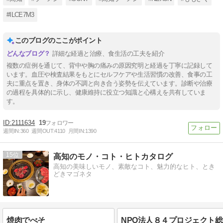
#ILCE7M3
このブログのここがポイント
詳細な経過と治療、食生活の工夫を紹介
複数の症例を通じて、背中や胸の痛みの原因究明と経過を丁寧に記録して
います。血圧や検査結果をもとにセルフケアや生活習慣の改善、食事の工
夫に重点を置き、身体の不調と向き合う姿勢を伝えています。診断や治療
の過程を具体的に示し、健康維持に役立つ知識と心構えを共有していま
す。
2111634
19
週間IN:
360
週間OUT:
4110
月間IN:
1390
15
高知のモノ・コト・ヒトカタログ
高知の美味しいモノ、素敵なコト、魅力的なヒト、とき
どきマゴネタ
焼肉でべそ