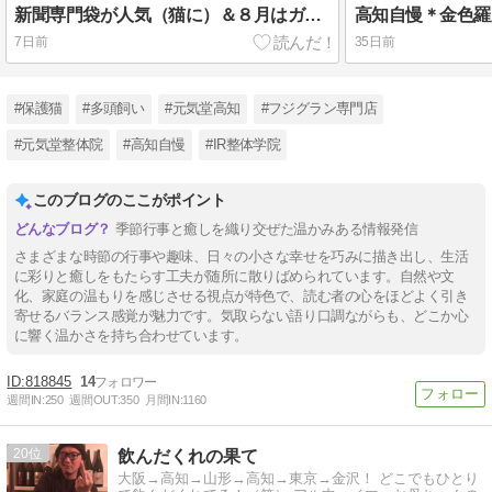
新聞専門袋が人気（猫に）＆８月はガラポンほか企画色々♪
7日前
35日前
#保護猫
#多頭飼い
#元気堂高知
#フジグラン専門店
#元気堂整体院
#高知自慢
#IR整体学院
このブログのここがポイント
季節行事と癒しを織り交ぜた温かみある情報発信
さまざまな時節の行事や趣味、日々の小さな幸せを巧みに描き出し、生活
に彩りと癒しをもたらす工夫が随所に散りばめられています。自然や文
化、家庭の温もりを感じさせる視点が特色で、読む者の心をほどよく引き
寄せるバランス感覚が魅力です。気取らない語り口調ながらも、どこか心
に響く温かさを持ち合わせています。
818845
14
週間IN:
250
週間OUT:
350
月間IN:
1160
20
飲んだくれの果て
大阪→高知→山形→高知→東京→金沢！ どこでもひとり