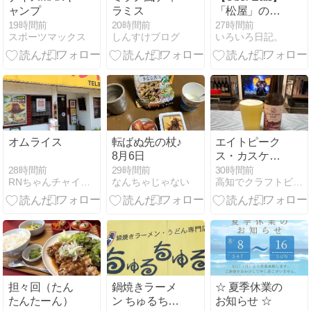
ャンプ
ラミス
「松屋」の定
食をデリバリ
19時間前
20時間前
27時間前
スポーツマックス
しんすけブログ
いろいろ日記。
ー。
オムライス
転ばぬ先の杖♪
エイトピーク
8月6日
ス・カスケー
ドエール
28時間前
29時間前
30時間前
RNちゃんチャイコフスキーの「自分用ブログ」
なんちゃじゃない
高知でクラフトビール...たまに色々
担々回（たん
鍋焼きラーメ
☆ 夏季休業の
たんたーん）
ン ちゅるちゅ
お知らせ ☆