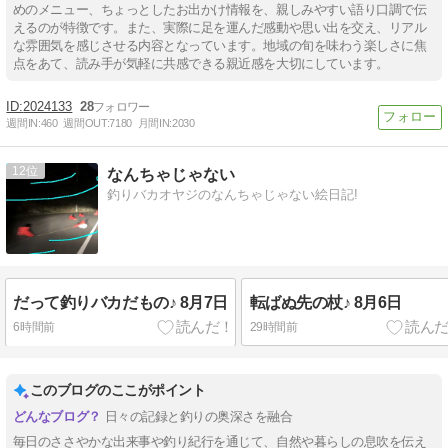
めのメニュー、ちょっとしたお出かけ情報を、親しみやすい語り口調で伝
えるのが特徴です。また、実際に足を運んだ感動や思い出を交え、リアル
な雰囲気を感じさせる内容となっています。地域の旬を味わう楽しさに焦
点をあて、読み手が気軽に共感できる親近感を大切にしています。
2024133
28
週間IN:
460
週間OUT:
7180
月間IN:
2030
12
なんちゃじゃない
釣りバカオヤジのなんちゃじゃない絵日記!
だって釣りバカだもの♪ 8月7日
転ばぬ先の杖♪ 8月6日
6時間前
29時間前
このブログのここがポイント
日々の記録と釣りの奥深さを融合
毎日のささやかな出来事や釣り紀行を通じて、自然や暮らしの息吹を伝え