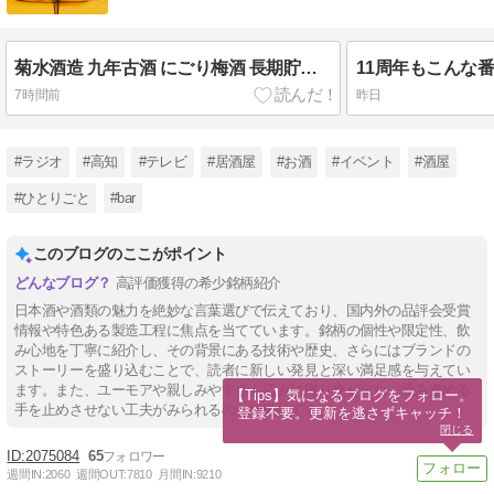
菊水酒造 九年古酒 にごり梅酒 長期貯蔵 720mlが入荷！
11周年もこんな
7時間前
昨日
#ラジオ
#高知
#テレビ
#居酒屋
#お酒
#イベント
#酒屋
#ひとりごと
#bar
このブログのここがポイント
高評価獲得の希少銘柄紹介
日本酒や酒類の魅力を絶妙な言葉選びで伝えており、国内外の品評会受賞
情報や特色ある製造工程に焦点を当てています。銘柄の個性や限定性、飲
み心地を丁寧に紹介し、その背景にある技術や歴史、さらにはブランドの
ストーリーを盛り込むことで、読者に新しい発見と深い満足感を与えてい
ます。また、ユーモアや親しみやすさも巧みに織り交ぜられ、読み進める
【Tips】気になるブログをフォロー。

手を止めさせない工夫がみられるのが特徴的です。
登録不要。更新を逃さずキャッチ！
閉じる
2075084
65
週間IN:
2060
週間OUT:
7810
月間IN:
9210