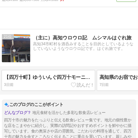
21
（主に）高知ウロウロ記 ムシマルはぐれ旅
高知34市町村を酒呑みすることを目的としているような
していないようなウロウロ記です。はぐれ旅です。
【四万十町】ゆういんぐ四万十モーニングバイキングは令和最安値級の高知朝食べ放題！
3日前
7日前
このブログのここがポイント
地元食材を活かした多彩な飲食店レビュー
四万十市の魅力をたっぷりと伝える飲食レビュー集です。地元の個性豊か
な店をこまやかに紹介し、実際の訪問記やおすすめポイントを鮮やかに描
写しています。食の奥深さや店の雰囲気、こだわりの料理を通して、四万
十市の魅力を余すところなく伝えることに重点を置いています。親しみや