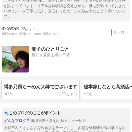
した疑問や不安を解消し、暮らしをもっと便利にするための実践的な情報
が詰まっています。リアルな体験談を交えながら、誰もが気づいておきた
いポイントを丁寧に伝え、安心して次の一歩を踏み出せるよう導いていま
す。
995269
38
週間IN:
800
週間OUT:
10480
月間IN:
3690
6
夏子のひとりごと
麺好き兼業主婦の日常
博多乃風らーめん大郷でございます
総本家しなとら高須店
3日前
6日前
このブログのここがポイント
地域密着の多彩な麺メニュー紹介
高知市内のさまざまな飲食店をテーマにし、多彩な麺料理や店の魅力を鋭