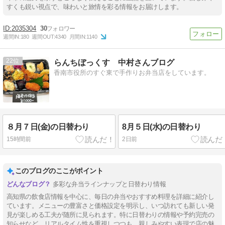
すくも鋭い視点で、味わいと旅情を彩る情報をお届けします。
2035304
30
週間IN:
180
週間OUT:
4340
月間IN:
1140
22
らんちぼっくす 中村さんブログ
香南市役所のすぐ東で手作りお弁当店をしています。
８月７日(金)の日替わり
8月５日(水)の日替わり
15時間前
2日前
このブログのここがポイント
多彩な弁当ラインナップと日替わり情報
高知県の飲食店情報を中心に、毎日の弁当やおすすめ料理を詳細に紹介し
ています。メニューの豊富さと価格設定を明示し、いつ訪れても新しい発
見が楽しめる工夫が随所に見られます。特に日替わりの情報や予約完売の
知らせなど、リアルタイム性を重視しつつも、親しみやすい表現で店の魅