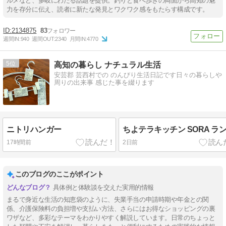
ルメなど、多岐にわたる話題を提供。釣りと食べ歩きの両面から高知の魅
力を存分に伝え、読者に新たな発見とワクワク感をもたらす構成です。
2134875
83
週間IN:
940
週間OUT:
2340
月間IN:
4770
5
高知の暮らし ナチュラル生活
安芸郡 芸西村での のんびり生活日記です日々の暮らしや
周りの出来事 感じた事を綴ります
ニトリハンガー
ちよテラキッチン SORA ラ
17時間前
2日前
このブログのここがポイント
具体例と体験談を交えた実用的情報
まるで身近な生活の知恵袋のように、失業手当の申請時期や年金との関
係、介護保険料の負担増や支払い方法、さらにはお得なショッピングの裏
ワザなど、多彩なテーマをわかりやすく解説しています。日常のちょっと