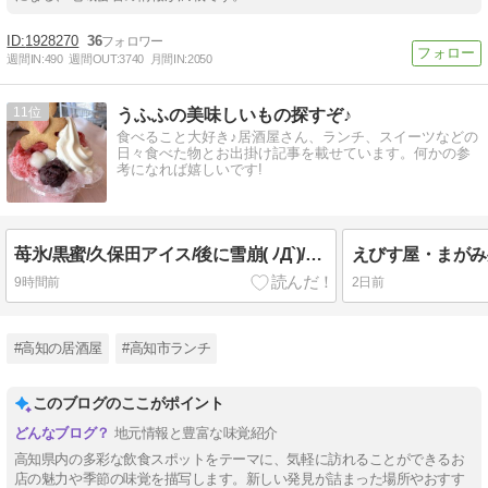
1928270
36
週間IN:
490
週間OUT:
3740
月間IN:
2050
11
うふふの美味しいもの探すぞ♪
食べること大好き♪居酒屋さん、ランチ、スイーツなどの
日々食べた物とお出掛け記事を載せています。何かの参
考になれば嬉しいです!
苺氷/黒蜜/久保田アイス/後に雪崩( ﾉД`)/無料バック
えびす屋・まがみ
9時間前
2日前
#高知の居酒屋
#高知市ランチ
このブログのここがポイント
地元情報と豊富な味覚紹介
高知県内の多彩な飲食スポットをテーマに、気軽に訪れることができるお
店の魅力や季節の味覚を描写します。新しい発見が詰まった場所やおすす