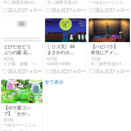
8月2日発表
中二病堕天使の†空想書斎†
中二病堕天使の†空想書斎†
〜ゆるり〜ごくらく村
キーだよ【１
うエアポー
ごう/キャンベ
島」購入品を
ラ/ラッキー】
ご紹介！限定
グッズ・価格
まとめ
とびだせどう
〖リズ天〗#4
【ハピパラ】
ぶつの森 花火
まさかのカト
本当にアメリ
大会 攻略 8月
ちゃん
カを作りやが
6日前
6日前
7日前
とび森 攻略 へたれちゃんの罰ゲームライフ
KAME HERE
中二病堕天使の†空想書斎†
毎週日曜 いな
った…【もも
りくじ景品 う
こ/バンタム/う
らないテレフ
ずまき】
ォン他
全て表示
【ポケ森コン
プ】「かがや
くきのこの
9日前
〜ゆるり〜ごくらく村
森」レイアウ