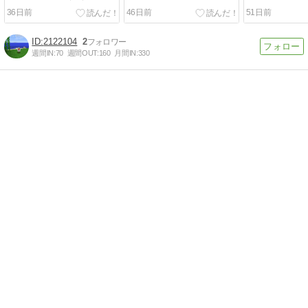
の「大人のダイエット事
の「チャイニ
36日前
46日前
51日前
情」
ン」
2122104
2
週間IN:
70
週間OUT:
160
月間IN:
330