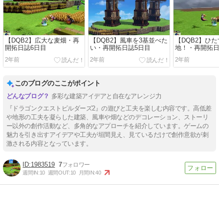
【DQB2】広大な麦畑・再
【DQB2】風車を3基並べた
【DQB2】ひ
開拓日誌6日目
い・再開拓日誌5日目
地！・再開拓日
2年前
2年前
2年前
このブログのここがポイント
多彩な建築アイデアと自在なアレンジ力
『ドラゴンクエストビルダーズ2』の遊びと工夫を楽しむ内容です。高低差
や地形の工夫を凝らした建築、風車や畑などのデコレーション、ストーリ
ー以外の創作活動など、多角的なアプローチを紹介しています。ゲームの
魅力を引き出すアイデアや工夫が垣間見え、見ているだけで創作意欲が刺
激される内容となっています。
1983519
7
週間IN:
10
週間OUT:
10
月間IN:
40