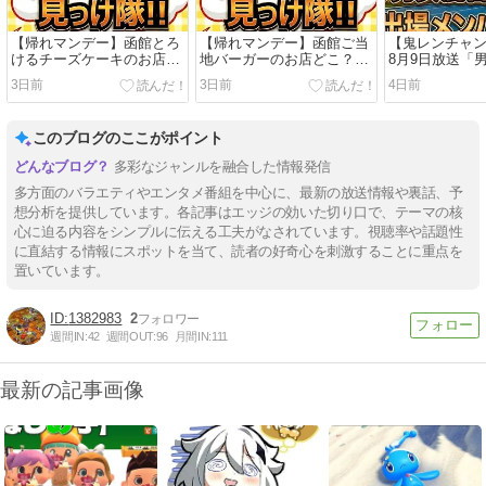
【帰れマンデー】函館とろ
【帰れマンデー】函館ご当
【鬼レンチャ
けるチーズケーキのお店ど
地バーガーのお店どこ？髙
8月9日放送「
こ？髙橋海人・サンド伊達
橋海人・タカトシ・サンド
イバルリレー」
3日前
3日前
4日前
絶賛の「スナッフルス」チ
が絶賛の「ラッキーピエ
ーム56名一覧
ーズオムレット＆店舗情報
ロ」名物＆店舗情報まとめ
学・安井麻里
まとめ【8月3日放送】
【8月3日放送】
ピアン・現役
このブログのここがポイント
徹底解説｜8月
多彩なジャンルを融合した情報発信
多方面のバラエティやエンタメ番組を中心に、最新の放送情報や裏話、予
想分析を提供しています。各記事はエッジの効いた切り口で、テーマの核
心に迫る内容をシンプルに伝える工夫がなされています。視聴率や話題性
に直結する情報にスポットを当て、読者の好奇心を刺激することに重点を
置いています。
1382983
2
週間IN:
42
週間OUT:
96
月間IN:
111
最新の記事画像