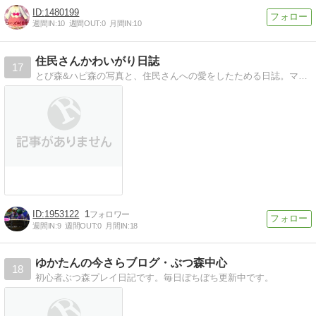
1480199
週間IN:
10
週間OUT:
0
月間IN:
10
住民さんかわいがり日誌
17
とび森&ハピ森の写真と、住民さんへの愛をしたためる日誌。マイデザインもちょこっとだけ。
1953122
1
週間IN:
9
週間OUT:
0
月間IN:
18
ゆかたんの今さらブログ・ぶつ森中心
18
初心者ぶつ森プレイ日記です。毎日ぼちぼち更新中です。