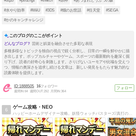
#dq10
#pso2ngs
#switch
#原神
#あつまれどうぶつの森
#水やり効率
#WiiU
#3DS
#畑のお世話
#任天堂
#SEGA
#かのキャンチャレンジ
このブログのここがポイント
芸術と娯楽を融合させた多彩な表現
多種多様なトピックを独自の視点で鋭く分析し、日常の一瞬を鮮やかに描
き出します。ポップカルチャーやゲーム、スポーツの最新動向を趣深く掘
り下げ、読者の好奇心を刺激します。さりげないユーモアや比喩を交えつ
つ、情報の奥深さを追求し続ける文章は、新しい発見をもたらす魅力的な
読書体験を提供します。
1888505
16
週間IN:
64
週間OUT:
292
月間IN:
364
ゲーム攻略・NEO
6
ハッピーホームデザイナー攻略。妖怪ウォッチバスターズ/真打のQRコード多数・パスワード・裏技も。とび森のマイデザイン公開してます。