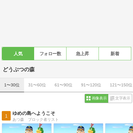
人気
フォロー数
急上昇
新着
どうぶつの森
1〜30位
31〜60位
61〜90位
91〜120位
121〜150位
画像表示
文字表示
ゆめの島へようこそ
1
あつ森 ブロック者リスト