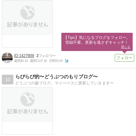
【Tips】気になるブログをフォロー。

登録不要。更新を逃さずキャッチ！
閉じる
1427809
2
週間IN:
10
週間OUT:
10
月間IN:
20
らぴらぴ的〜どうぶつのもりブログ〜
10
どうぶつの森ブログ。マイペースに更新していきますー