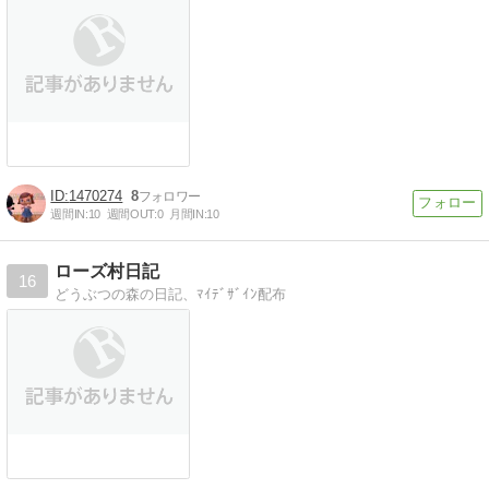
1470274
8
週間IN:
10
週間OUT:
0
月間IN:
10
ローズ村日記
16
どうぶつの森の日記、ﾏｲﾃﾞｻﾞｲﾝ配布