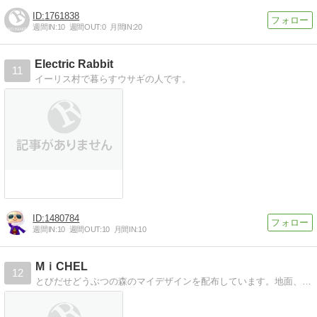
1761838
週間IN:
10
週間OUT:
0
月間IN:
20
Electric Rabbit
11
イーリス村で暮らすウサギの人です。
1480784
週間IN:
10
週間OUT:
10
月間IN:
10
MｉCHEL
12
とびだせどうぶつの森のマイデザインを配布しています。地面、ファッション共にシンプル、モダン多め。