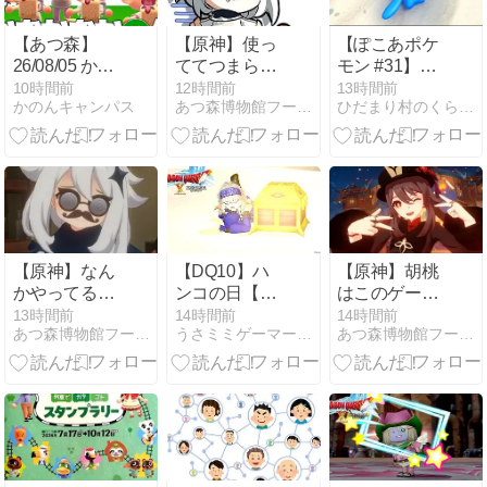
【あつ森】
【原神】使っ
【ぽこあポケ
26/08/05 かむ
ててつまらな
モン #31】き
かむかのん/ほ
いキャラは…
たぞ！ダイビ
10時間前
12時間前
13時間前
かのんキャンパス
あつ森博物館フータまとめ
ひだまり村のくらし+α
しの子 「人命
ング！
＞売上金💢」
vol.1484
【原神】なん
【DQ10】ハ
【原神】胡桃
かやってるこ
ンコの日【ウ
はこのゲーム
とパズドラみ
ェディ集中プ
から抹消され
13時間前
14時間前
14時間前
あつ森博物館フータまとめ
うさミミゲーマーの気ままに全力プレイ♪
あつ森博物館フータまとめ
たいだな今の
レイ(残り13
たの？
原神…
日)】