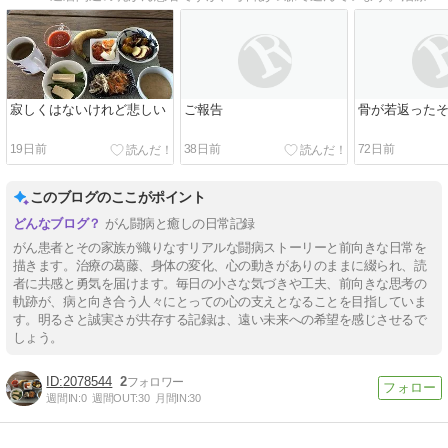
寂しくはないけれど悲しい
ご報告
骨が若返った
19日前
38日前
72日前
このブログのここがポイント
がん闘病と癒しの日常記録
がん患者とその家族が織りなすリアルな闘病ストーリーと前向きな日常を
描きます。治療の葛藤、身体の変化、心の動きがありのままに綴られ、読
者に共感と勇気を届けます。毎日の小さな気づきや工夫、前向きな思考の
軌跡が、病と向き合う人々にとっての心の支えとなることを目指していま
す。明るさと誠実さが共存する記録は、遠い未来への希望を感じさせるで
しょう。
2078544
2
週間IN:
0
週間OUT:
30
月間IN:
30