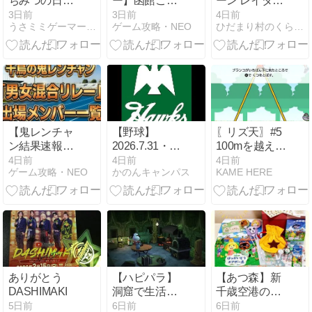
ちみつの日
ー】函館ご当
ーン レイダー
【ウェディ集
地バーガーの
ス #8】秘宝コ
3日前
3日前
4日前
うさミミゲーマーの気ままに全力プレイ♪
ゲーム攻略・NEO
ひだまり村のくらし+α
中プレイ(残り
お店どこ？髙
ンプリート！
15日)】
橋海人・タカ
トシ・サンド
が絶賛の「ラ
ッキーピエ
ロ」名物＆店
舗情報まとめ
【8月3日放
【鬼レンチャ
【野球】
〖リズ天〗#5
送】
ン結果速報】
2026.7.31・
100mを越えた
8月9日放送
8.1・2 ホーク
い……！
4日前
4日前
4日前
ゲーム攻略・NEO
かのんキャンパス
KAME HERE
「男女混合サ
スvsイーグル
バイバルリレ
ス３連戦
ー」出場全14
チーム56名一
覧まとめ！元
青学・安井麻
里花からオリ
ンピアン・現
ありがとう
【ハピパラ】
【あつ森】新
役アイドルま
DASHIMAKI
洞窟で生活で
千歳空港の
で徹底解説｜
きる君はラッ
「ほっかいど
5日前
6日前
6日前