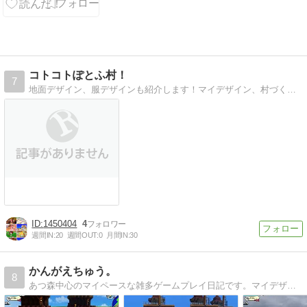
ト･爽やかな森
にジュンくん
をご招待！
コトコトぽとふ村！
7
地面デザイン、服デザインも紹介します！マイデザイン、村づくりやインテリアのアイデアも紹介しています。
1450404
4
週間IN:
20
週間OUT:
0
月間IN:
30
かんがえちゅう。
8
あつ森中心のマイペースな雑多ゲームプレイ日記です。マイデザインもちょこっとあります。