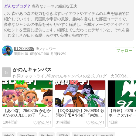
多彩なテーマと繊細な工夫
ポケ森やあつ森の魅力を引き出すレイアウトやアイテムの工夫を徹底的に
紹介しています。異国風や季節の風景、趣向を凝らした部屋コーデまで、
多彩なジャンルの作品を分かりやすく解説し、完成イメージやアイディア
のヒントを豊富に提供します。細部までこだわったデザインと、それを楽
しむ楽しさが伝わる親しみやすい記事が特徴です。
2003365
9
週間IN:
70
週間OUT:
190
月間IN:
260
かのんキャンパス
5
作詞チャットライブ©かのんキャンパスの公式ブログ 火DQX体験版 水あつ森 無声ライブ配信 木かのキャンチャレンジｗｗｗ
【あつ森】26/08/05 かむか
【DQX体験版】26/08/04 歌
【野球】2026.7
むかのん/ほしの子 「人命
詞の子/BAN小町 「南海デ
ホークスvsイ
＞売上金💢」 vol.1484
ー＆台風中国までﾄﾝでい
戦
10時間前
34時間前
4日前
け」 vol.1483