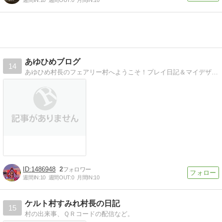
あゆひめブログ
14
あゆひめ村長のフェアリー村へようこそ！プレイ日記＆マイデザインの配布をしています。
1486948
2
週間IN:
10
週間OUT:
0
月間IN:
10
ケルト村すみれ村長の日記
15
村の出来事、ＱＲコードの配信など。