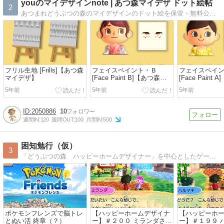
youのマイデザインnote | あつ森マイデザ ドット絵帖
2
あつまれどうぶつの森のマイデザインのドット絵を保管・無料公開しています。現在２５０種類程のオリジナルマイデザドット絵とカラーパレットを掲載しています。ドット絵を見ながら、アレンジしたオリジナルデザインをお楽しみいただけます。
フリル生地 [Frills]【あつ森
フェイスペイント・Ｂ
フェイスペイ
マイデザ】
[Face Paint B]【あつ森マ
[Face Paint
イデザ】
イデザ】
5年前
5年前
5年前
2050886
10
週間IN:
120
週間OUT:
100
月間IN:
500
困知勉行（仮）
3
「どうぶつの森 ハッピーホームデザイナー」を中心としたゲームプレイ日記です。
ポケモンフレンズで脳トレ
【ハッピーホームデザイナ
【ハッピーホ
とぬい活 終章（？）
ー】＃２００ ミランダさん
ー】＃１９９ 