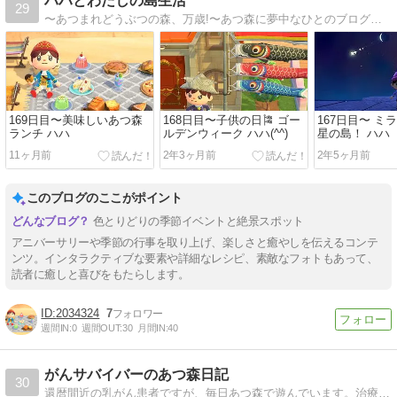
ハハとわたしの島生活
29
〜あつまれどうぶつの森、万歳!〜あつ森に夢中なひとのブログです！
169日目〜美味しいあつ森
168日目〜子供の日🎏 ゴー
167日目〜 ミ
ランチ ハハ
ルデンウィーク ハハ(^^)
星の島！ ハハ
11ヶ月前
2年3ヶ月前
2年5ヶ月前
このブログのここがポイント
色とりどりの季節イベントと絶景スポット
アニバーサリーや季節の行事を取り上げ、楽しさと癒やしを伝えるコンテ
ンツ。インタラクティブな要素や詳細なレシピ、素敵なフォトもあって、
読者に癒しと喜びをもたらします。
2034324
7
週間IN:
0
週間OUT:
30
月間IN:
40
がんサバイバーのあつ森日記
30
還暦間近の乳がん患者ですが、毎日あつ森で遊んでいます。治療のこと、島暮らしのこと、日常のことを書いていきます。