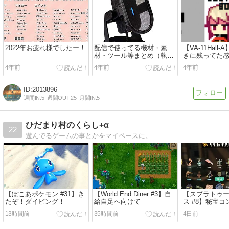
2022年お疲れ様でしたー！
配信で使ってる機材・素
【VA-11Hall
材・ツール等まとめ（執筆
きに残ってた
途中）
よ
4年前
4年前
4年前
2013896
週間IN:
5
週間OUT:
25
月間IN:
5
ひだまり村のくらし+α
22
遊んでるゲームの事とかをマイペースに。
【ぽこあポケモン #31】き
【World End Diner #3】自
【スプラトゥー
たぞ！ダイビング！
給自足へ向けて
ス #8】秘宝
13時間前
35時間前
4日前