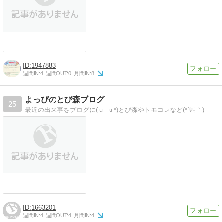
1947883
週間IN:
4
週間OUT:
0
月間IN:
8
よっぴのとび森ブログ
25
最近の出来事をブログに(ｕ_ｕ*)とび森やトモコレなど(*´艸｀)
1663201
週間IN:
4
週間OUT:
4
月間IN:
4