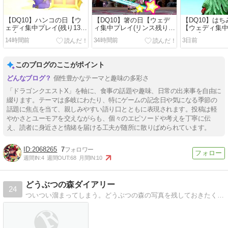
【DQ10】ハンコの日【ウ
【DQ10】箸の日【ウェデ
【DQ10】は
ェディ集中プレイ(残り13
ィ集中プレイ(リンス残り14
【ウェディ集中
日)】
日切りました)】
15日)】
14時間前
34時間前
3日前
このブログのここがポイント
個性豊かなテーマと趣味の多彩さ
「ドラゴンクエストX」を軸に、食事の話題や趣味、日常の出来事を自由に
綴ります。テーマは多岐にわたり、特にゲームの記念日や気になる季節の
話題に焦点を当て、親しみやすい語り口とともに表現されます。投稿は軽
やかさとユーモアを交えながらも、個々のエピソードや考えを丁寧に伝
え、読者に身近さと情緒を届ける工夫が随所に散りばめられています。
2068265
7
週間IN:
4
週間OUT:
68
月間IN:
10
どうぶつの森ダイアリー
24
ついつい溜まってしまう。どうぶつの森の写真を残しておきたくてブログ開設しました。時々、とびだせどうぶつの森の方もプレイしています。