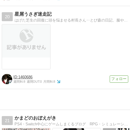
星屑うさぎ迷走記
20
はげた芝生の回復に頭を悩ませる村長さん‥とび森の日記、服や歩道のマイデザインの公開。日々の出来事、花や風景の写真等々。
1460686
週間IN:
8
週間OUT:
0
月間IN:
8
かまどのおぼえがき
21
PS4・Switch中心にゲームしまくるブログ RPG・シミュレーション多め アクション苦手なエンジョイ勢 最近はあつ森・モンハンが熱い