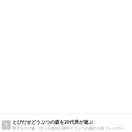
とびだせどうぶつの森を20代男が遊ぶ
9
男子もとび森。ぼっち脱出計画中どうぶつの森の古参プレイヤーです。割とすぐ飽きるｋｄ