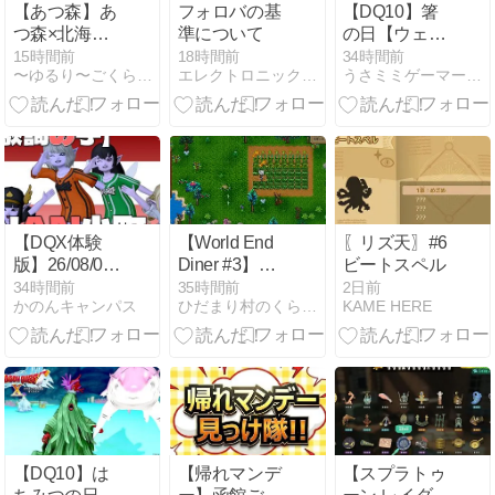
【あつ森】あ
フォロバの基
【DQ10】箸
つ森×北海道
準について
の日【ウェデ
コラボの「列
ィ集中プレイ
15時間前
18時間前
34時間前
〜ゆるり〜ごくらく村
エレクトロニックプリンスII
うさミミゲーマーの気ままに全力プレイ♪
車でガタゴト
(リンス残り14
スタンプラリ
日切りまし
ー」13駅コン
た)】
プリート！各
駅のスタンプ
＆キャラクタ
ーをご紹介♪
【DQX体験
【World End
〖リズ天〗#6
版】26/08/04
Diner #3】自
ビートスペル
歌詞の子/BAN
給自足へ向け
34時間前
35時間前
2日前
かのんキャンパス
ひだまり村のくらし+α
KAME HERE
小町 「南海デ
て
ー＆台風中国
までﾄﾝでい
け」 vol.1483
【DQ10】は
【帰れマンデ
【スプラトゥ