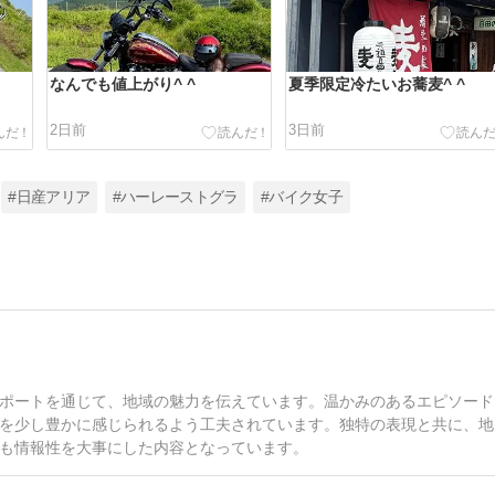
なんでも値上がり^ ^
夏季限定冷たいお蕎麦^ ^
2日前
3日前
#日産アリア
#ハーレーストグラ
#バイク女子
ポートを通じて、地域の魅力を伝えています。温かみのあるエピソード
を少し豊かに感じられるよう工夫されています。独特の表現と共に、地
も情報性を大事にした内容となっています。