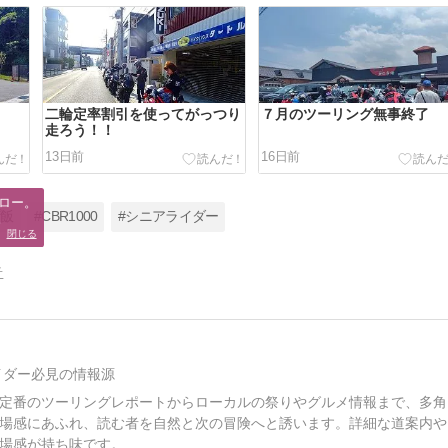
二輪定率割引を使ってがっつり
７月のツーリング無事終了
走ろう！！
13日前
16日前
ロー。

プ飯
#CBR1000
#シニアライダー
。
閉じる
告
イダー必見の情報源
定番のツーリングレポートからローカルの祭りやグルメ情報まで、多角
場感にあふれ、読む者を自然と次の冒険へと誘います。詳細な道案内や
場感が持ち味です。