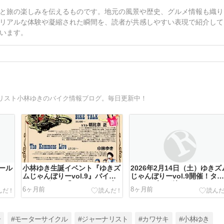
と旅の楽しみを伝えるものです。地元の風景や歴史、グルメ情報も織り
リアルな体験や凝縮された瞬間を、読者が共感しやすい表現で紹介して
います。
リスト小林ゆきのバイク情報ブログ。毎日更新中！
ール
小林ゆき生誕イベント『ゆきズ
2026年2月14日（土）ゆきズ
ムじゃんぼりーvol.9』バイク
じゃんぼりーvol.9開催！タ
トークゲスト「アサヒナZ」朝
ムテーブルが決まりました
6ヶ月前
8ヶ月前
比奈正さん
子
#モーターサイクル
#ジャーナリスト
#カワサキ
#小林ゆき