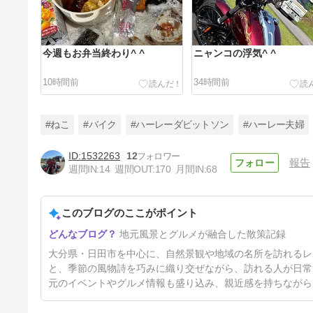
今週もお弁当終わり^ ^
ニャンコの浮気^ ^
10時間前
34時間前
#ねこ
#バイク
#ハーレーダビットソン
#ハーレー夫婦
1532263
12
報告
週間IN:
14
週間OUT:
170
月間IN:
68
豆田町とお箸^ ^
このブログのここがポイント
4日前
地元風景とグルメが融合した散策記録
大分県・日田市を中心に、自然景観や地域の名所を訪れるレ
と、季節の風物詩を巧みに織り交ぜながら、訪れる人が日常
元のイベントやグルメ情報も盛り込み、親近感を持ちながら