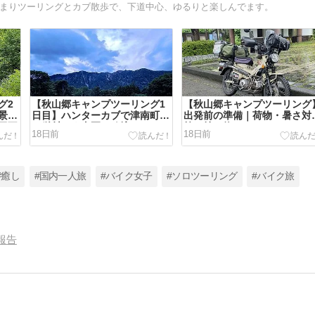
泊まりツーリングとカブ散歩で、下道中心、ゆるりと楽しんでます。
グ2
【秋山郷キャンプツーリング1
【秋山郷キャンプツーリング
景展
日目】ハンターカブで津南町か
出発前の準備｜荷物・暑さ対
玉不
ら栄村へ｜真夏の秘境ツーリン
策・持ち物
18日前
18日前
グ
#癒し
#国内一人旅
#バイク女子
#ソロツーリング
#バイク旅
報告