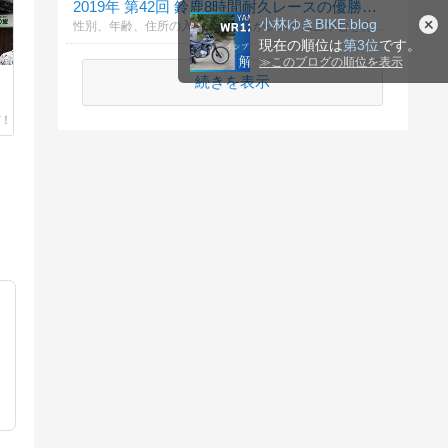
2019年 第42回 鈴鹿8時間耐久レースの優勝チームは？ （リスト2）
小林ゆきBIKE.blog
性別、年齢、住所の入力フォームがシステム上やむをえず出てしまいますが、入力しなくても投票できますので気軽に投票してください。 投票締切はレースウィーク直前の 7月25日（木）の17時となっています。
現在の順位は
第3位
です。
≫
このブログの順位を表示
続きを表示