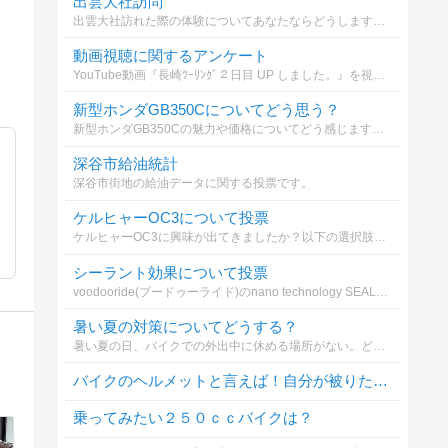
出雲大社訪問
出雲大社訪れた際の体験についてあなたならどうしますか？
動画視聴に関するアンケート
YouTube動画『長崎ﾂｰﾘﾝｸﾞ２日目 UP しました。』を視聴しますか？
新型ホンダGB350Cについてどう思う？
新型ホンダGB350Cの魅力や価格についてどう感じますか？
深谷市給油統計
深谷市街地の給油データに関する投票です。
ケルヒャーOC3について投票
ケルヒャーOC3に興味が出てきましたか？以下の選択肢からどれが気になりますか？
シーラント効果について投票
voodooride(ブードゥーライド)のnano technology SEALANT ナノテクノロジーシーラントの効果についてどう思いますか？
暑い夏の対策についてどうする？
暑い夏の日、バイクでの外出中に休める場所がない。どうする？
バイクのヘルメットと言えば！自分が被りたいヘルメットは？
乗ってみたい２５０ｃｃバイクは？