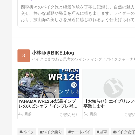
四季折々のバイク旅と絶景体験を丁寧に記録し、自然の魅力
交ぜ、静かな感動や発見を巧みに描き出します。ライダーの
おり、旅山海の美しさを身近に感じ取れるよう仕上げられて
小林ゆきBIKE.blog
3
バイクにまつわる思考のワインディング／バイクジャーナ
YAHAMA WR125R試乗インプ
【お知らせ】エイプリルフ
レのスピンオフ「インプレ補
卒業します
足・解説」編をUPしました
4ヶ月前
5ヶ月前
#バイク
#バイク乗り
#オートバイ
#単車
#バイク女