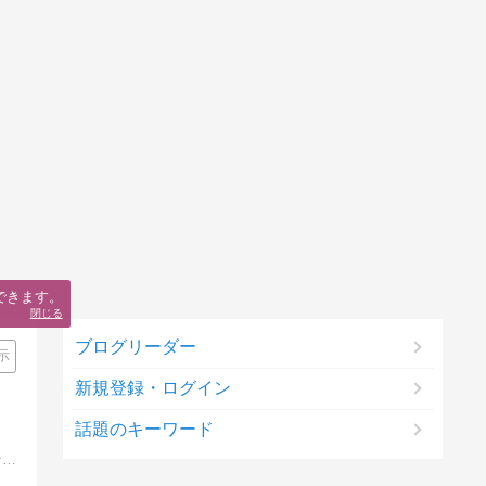
できます。
閉じる
ブログリーダー
示
新規登録・ログイン
話題のキーワード
バイク屋奥さんのバイクとともに過ごす日々の移ろいとチョコットした事、趣味の手作り 暮らしの中のお気に入りを綴った 気ままな日記です。