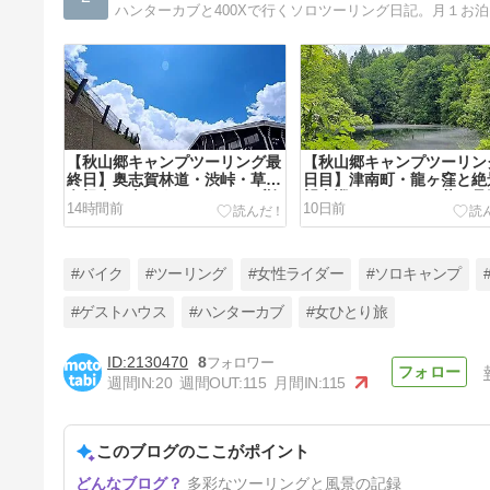
ハンターカブと400Xで行くソロツーリング日記。月１お
【秋山郷キャンプツーリング最
【秋山郷キャンプツーリン
終日】奥志賀林道・渋峠・草津
日目】津南町・龍ヶ窪と絶
白根山を走る｜ハンターカブ旅
望台巡り｜タレカツ丼・見
14時間前
10日前
動尊
#バイク
#ツーリング
#女性ライダー
#ソロキャンプ
#ゲストハウス
#ハンターカブ
#女ひとり旅
2130470
8
河口湖でブルーベリー狩り！地
週間IN:
20
週間OUT:
115
月間IN:
115
元食堂「忠ちゃん」で小鉢たっ
ぷりランチ【山梨・鳴沢】
23日前
このブログのここがポイント
多彩なツーリングと風景の記録