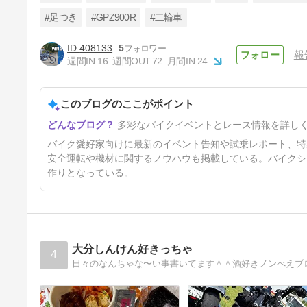
#足つき
#GPZ900R
#二輪車
408133
5
報
小林ゆき2025年の活動記録
週間IN:
16
週間OUT:
72
月間IN:
24
8ヶ月前
このブログのここがポイント
多彩なバイクイベントとレース情報を詳し
バイク愛好家向けに最新のイベント告知や試乗レポート、特
安全運転や機材に関するノウハウも掲載している。バイクシ
作りとなっている。
大分しんけん好きっちゃ
4
日々のなんちゃな〜い事書いてます＾＾酒好きノンべえブ