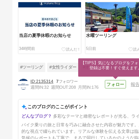
当店の夏季休暇のお知らせ
水曜ツーリング
34時間前
5日前
【TIPS】気になるブログをフォ
#ツーリング
#女性ライダー
#オートキャンプ
#キャン
登録は不要！すぐ使えます
2135314
7
報
週間IN:
32
週間OUT:
208
月間IN:
176
大阪市プレミアム付き商品券取
扱店です。
このブログのここがポイント
28日前
多彩なテーマと緻密なレポートが光る、ラ
バイク乗りの旅と日常を巧みに融合させた内容が魅力です。
的な視点で綴られています。リアルな体験を伝える文章は臨
気候のレポートも丁寧で、まるで同行しているかのような臨