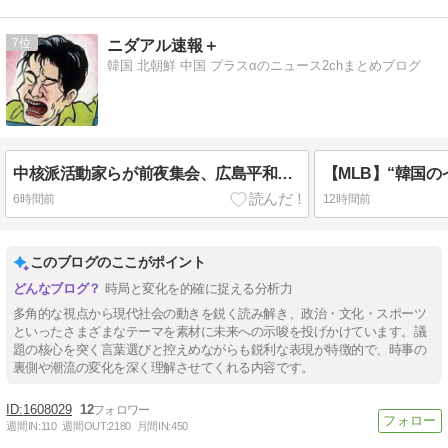
7
ニダアル速報＋
韓国 北朝鮮 中国 プラスαのニュース2chまとめブログ
中核派活動家らが前夜集会、広島平和記念公園からデモ行進「中国侵略戦争、世界核戦争を止めよう！」と絶叫 [8/6] [ばーど★]
6時間前
12時間前
このブログのここがポイント
時局と変化を的確に捉える分析力
多角的な視点から現代社会の動きを鋭く読み解き、政治・文化・スポーツ
といったさまざまなテーマを素材に未来への示唆を投げかけています。議
題の核心を突く言葉選びと控えめながらも鋭利な表現が特徴的で、時事の
裏側や潮流の変化を深く理解させてくれる内容です。
1608029
12
週間IN:
110
週間OUT:
2180
月間IN:
450