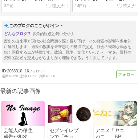
3日前
14日前
このブログのここがポイント
多角的視点と鋭い分析力
歴史の出来事と現代の社会問題を深く掘り下げ、その背景や影響を多角的
に解説します。過去の教訓を未来志向の視点で捉え、社会の複雑な動きを
鋭く洞察する点が特徴です。政治、戦争、文化といったテーマを、資料や
資料的記述を交えながらより深く理解できるよう工夫しています。
2063310
16
週間IN:
120
週間OUT:
96
月間IN:
516
最新の記事画像
芸能人の移住
セブンイレブ
アニメ「ヤニ
報告が相次
ンで「チョコ
ねこ」、BPO