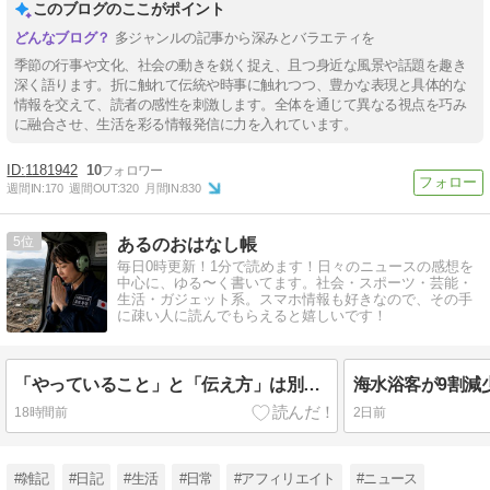
このブログのここがポイント
多ジャンルの記事から深みとバラエティを
季節の行事や文化、社会の動きを鋭く捉え、且つ身近な風景や話題を趣き
深く語ります。折に触れて伝統や時事に触れつつ、豊かな表現と具体的な
情報を交えて、読者の感性を刺激します。全体を通じて異なる視点を巧み
に融合させ、生活を彩る情報発信に力を入れています。
1181942
10
週間IN:
170
週間OUT:
320
月間IN:
830
5
あるのおはなし帳
毎日0時更新！1分で読めます！日々のニュースの感想を
中心に、ゆる〜く書いてます。社会・スポーツ・芸能・
生活・ガジェット系。スマホ情報も好きなので、その手
に疎い人に読んでもらえると嬉しいです！
「やっていること」と「伝え方」は別問題――高市首相の被災地視察動画が問うもの
18時間前
2日前
#雑記
#日記
#生活
#日常
#アフィリエイト
#ニュース