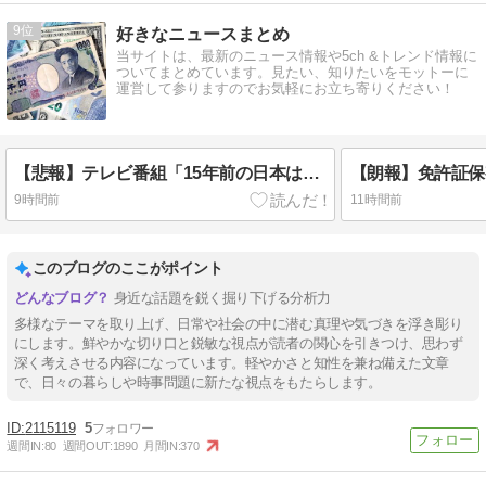
9
好きなニュースまとめ
当サイトは、最新のニュース情報や5ch &トレンド情報に
ついてまとめています。見たい、知りたいをモットーに
運営して参りますのでお気軽にお立ち寄りください！
【悲報】テレビ番組「15年前の日本はすごかった」→ドル円75円
9時間前
11時間前
このブログのここがポイント
身近な話題を鋭く掘り下げる分析力
多様なテーマを取り上げ、日常や社会の中に潜む真理や気づきを浮き彫り
にします。鮮やかな切り口と鋭敏な視点が読者の関心を引きつけ、思わず
深く考えさせる内容になっています。軽やかさと知性を兼ね備えた文章
で、日々の暮らしや時事問題に新たな視点をもたらします。
2115119
5
週間IN:
80
週間OUT:
1890
月間IN:
370