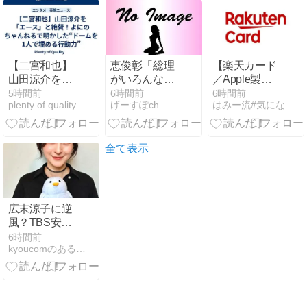
​【二宮和也】
恵俊彰「総理
【楽天カード
山田涼介を
がいろんなと
／Apple製品
「エース」と
ころに足を運
の24回無金利
5時間前
6時間前
6時間前
plenty of quality
げーすぽch
はみー流#気になるニュース
絶賛！よにの
べばクーラー
分割に対応】
ちゃんねるで
が…」 高市首
対象店舗や条
明かした“ドー
相の避難所へ
件をわかりや
ムを1人で埋
の視察直前に
すく解説
全て表示
める行動力”
設置の指摘で
広末涼子に逆
風？TBS安住
アナも「いろ
6時間前
kyoucomのあることないこと
いろ意見はあ
ると」絶妙な
スルー