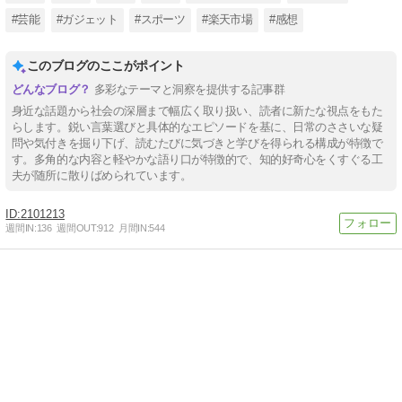
#芸能
#ガジェット
#スポーツ
#楽天市場
#感想
このブログのここがポイント
多彩なテーマと洞察を提供する記事群
身近な話題から社会の深層まで幅広く取り扱い、読者に新たな視点をもた
らします。鋭い言葉選びと具体的なエピソードを基に、日常のささいな疑
問や気付きを掘り下げ、読むたびに気づきと学びを得られる構成が特徴で
す。多角的な内容と軽やかな語り口が特徴的で、知的好奇心をくすぐる工
夫が随所に散りばめられています。
2101213
週間IN:
136
週間OUT:
912
月間IN:
544