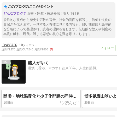
このブログのここがポイント
歴史・宗教・療法を深く掘り下げる
多角的な視点から歴史や宗教の背景、社会的側面を解説し、信仰や文化の
奥深さを伝えます。一見すると奇抜に見える内容も、鋭い観察眼と論理的
な分析によって整理され、読者の理解を促します。伝統的な教えや制度の
本質に触れ、現代に通じる思想の核心を浮き彫りにします。
483726
10
週間IN:
170
週間OUT:
540
月間IN:
880
4
賭人がゆく
港澳（香港、マカオ）往来30年、人生如賭博。
酷暑・地球温暖化と少子化問題の同時対策!?
10日前
26日前