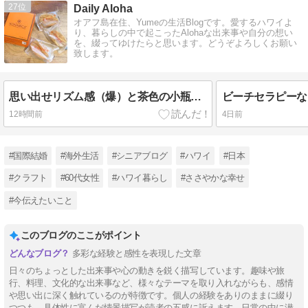
27
Daily Aloha
オアフ島在住、Yumeの生活Blogです。愛するハワイよ
り、暮らしの中で起こったAlohaな出来事や自分の想い
を、綴ってゆけたらと思います。どうぞよろしくお願い
致します。
思い出せリズム感（爆）と茶色の小瓶。/New Openのクッキー屋さん♪
ビーチセラピーな
12時間前
4日前
#国際結婚
#海外生活
#シニアブログ
#ハワイ
#日本
#クラフト
#60代女性
#ハワイ暮らし
#ささやかな幸せ
#今伝えたいこと
このブログのここがポイント
多彩な経験と感性を表現した文章
日々のちょっとした出来事や心の動きを鋭く描写しています。趣味や旅
行、料理、文化的な出来事など、様々なテーマを取り入れながらも、感情
や思い出に深く触れているのが特徴です。個人の経験をありのままに綴り
つつも、具体性に富んだ情景描写が読者の五感に訴えます。日常の中に潜