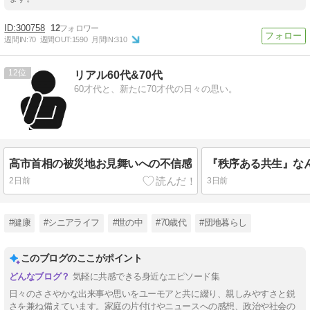
300758
12
週間IN:
70
週間OUT:
1590
月間IN:
310
12
リアル60代&70代
60才代と、新たに70才代の日々の思い。
高市首相の被災地お見舞いへの不信感
2日前
3日前
#健康
#シニアライフ
#世の中
#70歳代
#団地暮らし
このブログのここがポイント
気軽に共感できる身近なエピソード集
日々のささやかな出来事や思いをユーモアと共に綴り、親しみやすさと鋭
さを兼ね備えています。家庭の片付けやニュースへの感想、政治や社会の