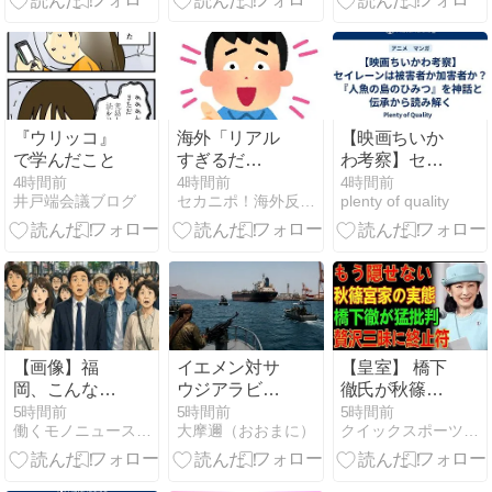
イトに「天安
小学生以下に
門」文字列を
おみやげ案内
仕込み処分さ
れる【海外の
反応】
『ウリッコ』
海外「リアル
​【映画ちいか
で学んだこと
すぎるだ
わ考察】セイ
ろ・・・」日
レーンは被害
4時間前
4時間前
4時間前
井戸端会議ブログ
セカニポ！海外反応の解説とまとめ
plenty of quality
本にあるテー
者か加害者
マパークを訪
か？『人魚の
れた外国人が
島のひみつ』
リアル過ぎて
を神話と伝承
頭を強打して
から読み解く
しまうｗｗ
【海外の反
応】
【画像】福
イエメン対サ
【皇室】 橋下
岡、こんなの
ウジアラビ
徹氏が秋篠宮
が普通に走っ
ア：締め付け
家への怒り爆
5時間前
5時間前
5時間前
働くモノニュース:人生VIP職人ブログw
大摩邇（おおまに）
クイックスポーツNEWS
てるｗｗｗｗ
と非対称対応
発！
ｗｗｗｗｗｗ
戦略
ｗｗｗｗｗｗ