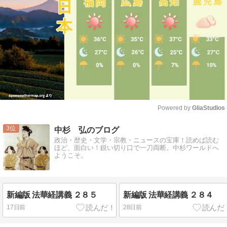
Powered by 
GliaStudios
Mute
3
中杉 弘のブログ
政治・歴史・文学・宗教・ニュースの宝庫！読めば読む
ほど、面白い！鋭い切り口で一刀両断。中杉ワールドへ
ようこそ。
新編版 法華経講義 ２８５
新編版 法華経講義 ２８４
17日前
28日前