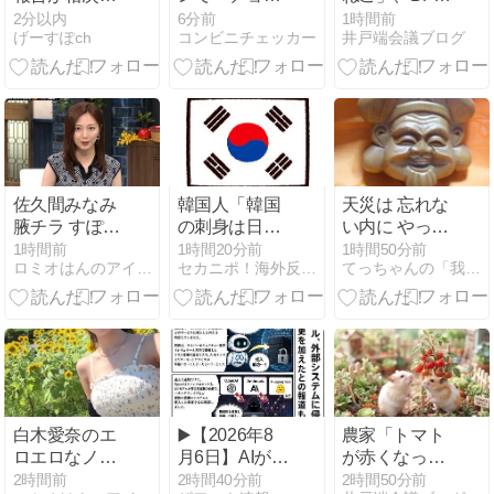
ぐ… 理由に
パイ プレミア
で議論 視聴者
2分以内
6分前
1時間前
げーすぽch
コンビニチェッカー
井戸端会議ブログ
「教育移住」
ム 安納芋 / 笠
から「◯◯◯
菊地亜美、舟
間栗」が2026
なのではない
山久美子、優
年8月17日頃
か」との批判
木まおみらが
発売、安納芋 /
が寄せられる
海外へ
笠間栗を使用
したクリーム
やソースを楽
しめるチョコ
佐久間みなみ
韓国人「韓国
天災は 忘れな
パイプレミア
腋チラ すぽる
の刺身は日本
い内に やって
ム
と ２６０８０
と違い新鮮で
来る
1時間前
1時間20分前
1時間50分前
ロミオはんのアイドル等何でも２chまとめマガジン
セカニポ！海外反応の解説とまとめ
てっちゃんの「我が心の詩(うた)」
６
コリコリして
いる」日韓の
刺身の違いに
対する反応が
こちら【海外
の反応】
白木愛奈のエ
▶️【2026年8
農家「トマト
ロエロなノー
月6日】AIが
が赤くなった
スリーブ ２６
「外部システ
で」お前ら
2時間前
2時間40分前
2時間50分前