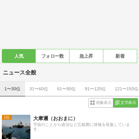
人気
フォロー数
急上昇
新着
ニュース全般
1〜30位
31〜60位
61〜90位
91〜120位
121〜150位
画像表示
文字表示
1
大摩邇（おおまに）
宇宙のことから政治など広範囲に情報を収集していま
す。