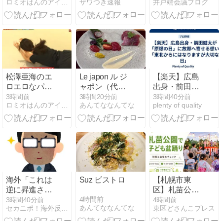
ロミオはんのアイドル等何でも２chまとめマガジン
ザワつき速報
井戸端会議ブログ
０８０６
ムに侵入」
「そうです
――メタや
ね」農家さん
OpenAIの報告
「ニートは対
が突きつけた
話力不足だ」
新たな現実
松澤亜海のエ
Le japon ル ジ
​【楽天】広島
ロエロなパン
ャポン（代官
出身・前田健
線 ２６０８０
山）
太が「原爆の
3時間前
3時間20分前
3時間40分前
ロミオはんのアイドル等何でも２chまとめマガジン
あんてななんてな
plenty of quality
６
日」に故郷へ
寄せる想い
「東北からに
はなりますが
大切な日」
海外「これは
Suz ビストロ
【札幌市東
逆に昇進させ
区】札苗公園
るべきだった
で子ども盆踊
4時間前
3時間40分前
4時間前
あんてななんてな
セカニポ！海外反応の解説とまとめ
東区どさんこプレス
ろｗ」東大教
り大会｜8月
授、ウェブサ
14日・15日、