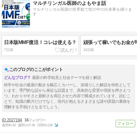
17
マルチリンガル医師のよもやま話
マルチリンガル医師の世界観で世の中の出来事を綴りま
す
日本版MMF復活！コレは使える？
頑張って稼いでもお金が
7日前
14日前
このブログのここがポイント
最新の科学知見と社会テーマを鋭く解説
科学や社会の最新の動きを幅広くカバーし、深堀りした解説を特色として
います。専門的な話から身近な話題まで、具体的な背景や現状を押さえつ
つ、わかりやすさと新鮮さを両立させた内容で構成されています。読むこ
とで、知識の断片だけでなく、現代が抱えるさまざまな謎や課題の裏側を
理解する手助けとなるでしょう。
2027194
16
週間IN:
60
週間OUT:
96
月間IN:
228