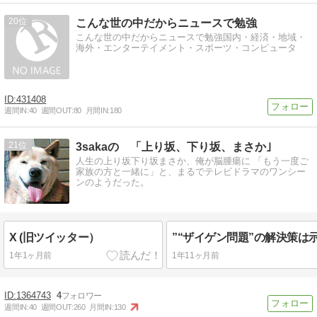
20
こんな世の中だからニュースで勉強
こんな世の中だからニュースで勉強国内・経済・地域・
海外・エンターテイメント・スポーツ・コンピュータ
431408
週間IN:
40
週間OUT:
80
月間IN:
180
21
3sakaの 「上り坂、下り坂、まさか｣
人生の上り坂下り坂まさか、俺が脳腫瘍に 「もう一度ご
家族の方と一緒に」と、まるでテレビドラマのワンシー
ンのようだった。
X (旧ツイッター）
1年1ヶ月前
1年11ヶ月前
1364743
4
週間IN:
40
週間OUT:
260
月間IN:
130