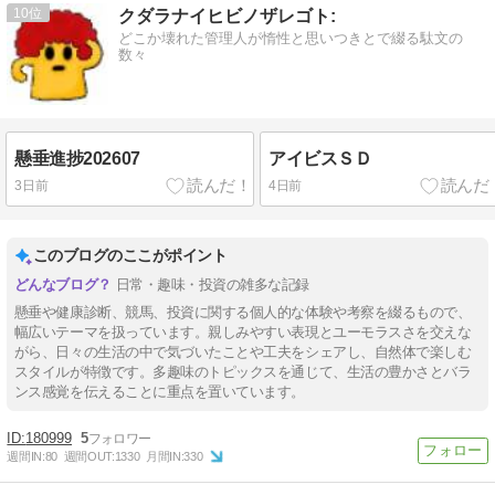
10
クダラナイヒビノザレゴト:
どこか壊れた管理人が惰性と思いつきとで綴る駄文の
数々
懸垂進捗202607
アイビスＳＤ
3日前
4日前
このブログのここがポイント
日常・趣味・投資の雑多な記録
懸垂や健康診断、競馬、投資に関する個人的な体験や考察を綴るもので、
幅広いテーマを扱っています。親しみやすい表現とユーモラスさを交えな
がら、日々の生活の中で気づいたことや工夫をシェアし、自然体で楽しむ
スタイルが特徴です。多趣味のトピックスを通じて、生活の豊かさとバラ
ンス感覚を伝えることに重点を置いています。
180999
5
週間IN:
80
週間OUT:
1330
月間IN:
330