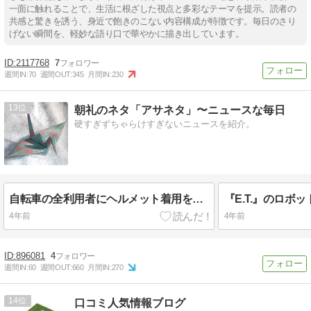
一面に触れることで、生活に根ざした視点と多彩なテーマを提示。読者の
共感と驚きを誘う、身近で飽きのこない内容構成が特徴です。毎日のさり
げない瞬間を、軽妙な語り口で華やかに描き出しています。
2117768
7
週間IN:
70
週間OUT:
345
月間IN:
230
13
朝礼のネタ「アサネタ」〜ニュースな毎日
硬すぎずちゃらけすぎないニュースを紹介。
自転車の全利用者にヘルメット着用を義務化
4年前
4年前
896081
4
週間IN:
60
週間OUT:
660
月間IN:
270
14
口コミ人気情報ブログ