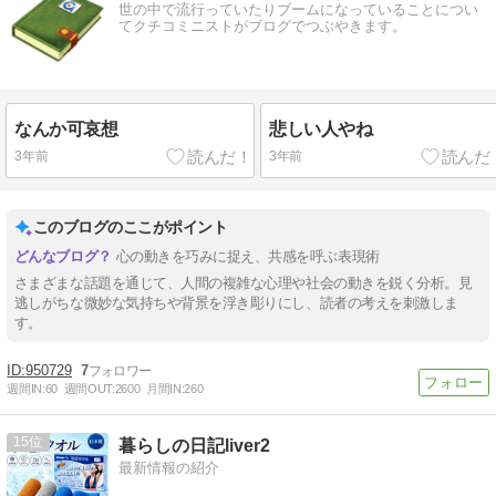
世の中で流行っていたりブームになっていることについ
てクチコミニストがブログでつぶやきます。
なんか可哀想
悲しい人やね
3年前
3年前
このブログのここがポイント
心の動きを巧みに捉え、共感を呼ぶ表現術
さまざまな話題を通じて、人間の複雑な心理や社会の動きを鋭く分析。見
逃しがちな微妙な気持ちや背景を浮き彫りにし、読者の考えを刺激しま
す。
950729
7
週間IN:
60
週間OUT:
2600
月間IN:
260
15
暮らしの日記liver2
最新情報の紹介