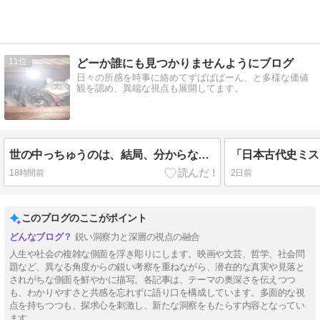
11
どーか誰にも見つかりませんようにブログ
日々の所感を時事に絡めてずばばばーん、と多様な価値
観を認め、異端な視点も展開してます。
世の中っちゅうのは、結局、分からないことだらけで終わる。
「日本古代史ミス
18時間前
2日前
このブログのここがポイント
鋭い洞察力と深層の視点の融合
人生や社会の複雑な側面を浮き彫りにします。映画や文芸、哲学、社会問
題など、異なる角度からの鋭い考察を重ねながら、潜在的な真実や見落と
されがちな側面を鮮やかに描写。各記事は、テーマの奥深さを伝えつつ
も、わかりやすさと共感を忘れずに語り口を構成しています。多面的な視
点を持ちつつも、探求心を刺激し、新たな洞察をもたらす内容となってい
ます。