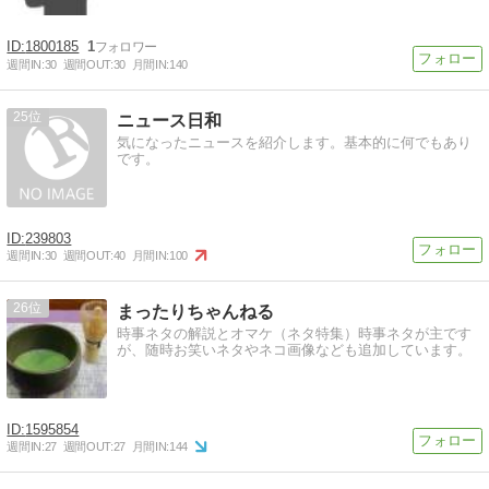
1800185
1
週間IN:
30
週間OUT:
30
月間IN:
140
25
ニュース日和
気になったニュースを紹介します。基本的に何でもあり
です。
239803
週間IN:
30
週間OUT:
40
月間IN:
100
26
まったりちゃんねる
時事ネタの解説とオマケ（ネタ特集）時事ネタが主です
が、随時お笑いネタやネコ画像なども追加しています。
1595854
週間IN:
27
週間OUT:
27
月間IN:
144