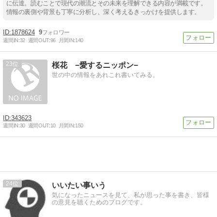
に伝達。読むことで現代の潮流とその未来を理解できる内容が満載です。
情報の裏側や背景も丁寧に分析し、深く考えるきっかけを提供します。
1878624
9
週間IN:
32
週間OUT:
96
月間IN:
140
23
桜花 −愛するニッポン−
世の中の情報をあれこれ書いてみる。
343623
週間IN:
30
週間OUT:
10
月間IN:
150
24
いいたい事いう
気になったニュースを見て、私が思った事を書き、皆様
の意見を聴くためのブログです。