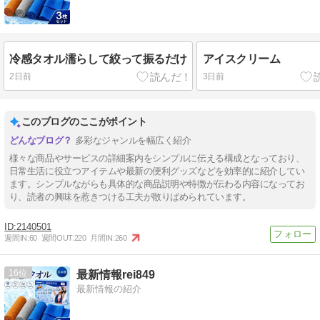
冷感タオル濡らして絞って振るだけ
アイスクリーム
2日前
3日前
このブログのここがポイント
多彩なジャンルを幅広く紹介
様々な商品やサービスの詳細案内をシンプルに伝える構成となっており、
日常生活に役立つアイテムや最新の便利グッズなどを効率的に紹介してい
ます。シンプルながらも具体的な商品説明や特徴が伝わる内容になってお
り、読者の興味を惹きつける工夫が散りばめられています。
2140501
週間IN:
60
週間OUT:
220
月間IN:
260
16
最新情報rei849
最新情報の紹介