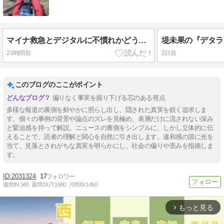
マイナ救急とデジタルに不慣れかどうかは関係ない
堤未果の『デタラ
23時間前
2日前
このブログのここがポイント
偏りなく事実を掘り下げる芯のある視点
多様な報道の裏側を鮮やかに照らし出し、隠された真実を鋭く追求しま
す。個々の事例の背景や論点のズレを見極め、表層だけに流されない深み
と緊迫感を持って解説。ニュースの裏側をシンプルに、しかし立体的に伝
えることで、読者の理解と関心を自然に引き出します。違和感の源に光を
当て、見落とされがちな真実を明らかにし、社会の偏りや歪みを指摘しま
す。
2031324
17
週間IN:
340
週間OUT:
1980
月間IN:
1450
もっと見る
arrow_forward_ios