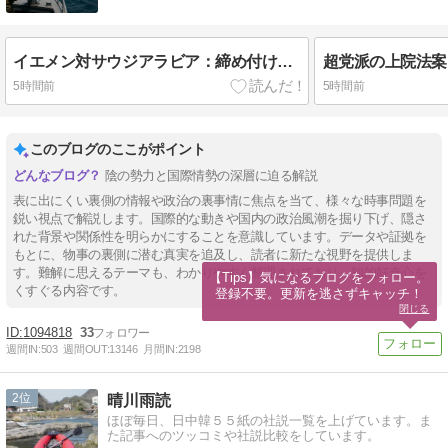
イエメン対サウジアラビア：締め付けと非対称対応戦略
5時間前
5時間前
このブログのここがポイント
陰の勢力と国際情勢の深層に迫る解説
表に出にくい裏側の情報や政治の裏事情に焦点を当て、様々な時事問題を
鋭い視点で解説します。国際的な動きや国内の政治風潮を掘り下げ、隠さ
れた背景や関係性を明らかにすることを意識しています。データや証拠を
もとに、物事の裏側に潜む真実を追及し、読者に新たな視野を提供しま
す。難解に思えるテーマも、わかりやすく整理されており、知的好奇心を
【Tips】気になるブログをフォロー。

くすぐる内容です。
登録不要。更新を逃さずキャッチ！
閉じる
1094818
33
週間IN:
503
週間OUT:
13146
月間IN:
2198
2
晴川雨読
ほぼ毎日、日中韓５５紙の社説一覧を上げています。ま
た記事へのツッコミや社説比較をしています。