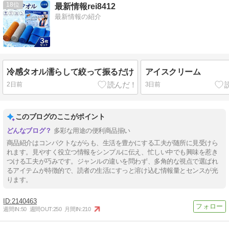
18
最新情報rei8412
最新情報の紹介
冷感タオル濡らして絞って振るだけ
アイスクリーム
2日前
3日前
このブログのここがポイント
多彩な用途の便利商品揃い
商品紹介はコンパクトながらも、生活を豊かにする工夫が随所に見受けら
れます。見やすく役立つ情報をシンプルに伝え、忙しい中でも興味を惹き
つける工夫が巧みです。ジャンルの違いを問わず、多角的な視点で選ばれ
るアイテムが特徴的で、読者の生活にすっと溶け込む情報量とセンスが光
ります。
2140463
週間IN:
50
週間OUT:
250
月間IN:
210