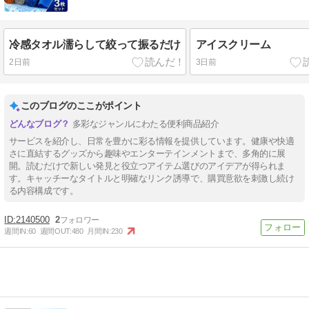
冷感タオル濡らして絞って振るだけ
アイスクリーム
2日前
3日前
このブログのここがポイント
多彩なジャンルにわたる便利商品紹介
サービスを紹介し、日常を豊かに彩る情報を提供しています。健康や快適
さに直結するグッズから趣味やエンターテインメントまで、多角的に展
開。読むだけで新しい発見と役立つアイテム選びのアイデアが得られま
す。キャッチーなタイトルと明確なリンク誘導で、購買意欲を刺激し続け
る内容構成です。
2140500
2
週間IN:
60
週間OUT:
480
月間IN:
230