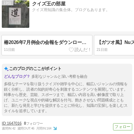
19
クイズ王の部屋
クイズ用知識の集合体。ブログもあります。
椿2026年7月例会の会報をダウンロード販売しています。
11日前
21日前
このブログのここがポイント
多彩なジャンルと深い考察を融合
多様なテーマを取り扱うクイズや雑学を中心に、幅広いジャンルの情報を
鋭く分析し、読者の知的好奇心を刺激するコンテンツを展開しています。
時事から歴史、芸能、スポーツまで、幅広い内容を高い解像度で取り上
げ、ユニークな視点や的確な解説を付与。飽きさせない問題構成ととも
に、新たな発見と学びを提供することに特化し、知識の宝探しを楽しむス
タイルを追求しています。
1647016
8
週間IN:
42
週間OUT:
46
月間IN:
164